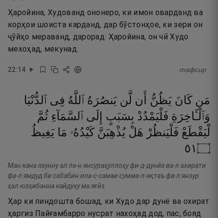
Ҳаройина, Худованд ононеро, ки имон оварданд ва
корҳои шоиста карданд, дар бӯстонҳое, ки зери он
ҷӯйҳо мераванд, дарорад. Ҳаройина, он чӣ Худо
мехоҳад, мекунад.
22
:
14
тафсир
مَن
كَانَ
يَظُنُّ
أَن
لَّن
يَنصُرَهُ
ٱللَّهُ
فِى
ٱلدُّنْيَا
وَٱلْـَٔاخِرَةِ
فَلْيَمْدُدْ
بِسَبَبٍ
إِلَى
ٱلسَّمَآءِ
ثُمَّ
لْيَقْطَعْ
فَلْيَنظُرْ
هَلْ
يُذْهِبَنَّ
كَيْدُهُۥ
مَا
يَغِيظُ
١٥
۝
Ман кана язунну ал ла-н янсураҳуллоҳу фи-д-дунйа ва-л ахирати
фа-л ямдуд би сабабин ила-с-самаи сумма-л-яқтаъ фа-л янзур
ҳал юзҳибанна кайдуҳу ма яғӣз.
Ҳар ки пиндошта бошад, ки Худо дар дунё ва охират
ҳаргиз Пайғамбарро нусрат нахоҳад дод, пас, бояд