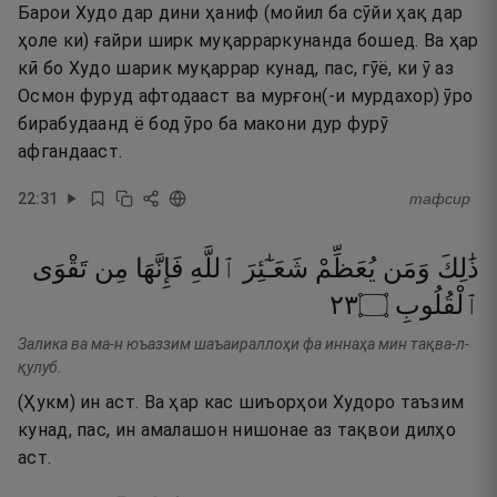
Барои Худо дар дини ҳаниф (мойил ба сӯйи ҳақ дар
ҳоле ки) ғайри ширк муқарраркунанда бошед. Ва ҳар
кӣ бо Худо шарик муқаррар кунад, пас, гӯё, ки ӯ аз
Осмон фуруд афтодааст ва мурғон(-и мурдахор) ӯро
бирабудаанд ё бод ӯро ба макони дур фурӯ
афгандааст.
22
:
31
тафсир
ذَٰلِكَ
وَمَن
يُعَظِّمْ
شَعَـٰٓئِرَ
ٱللَّهِ
فَإِنَّهَا
مِن
تَقْوَى
٣٢
۝
ٱلْقُلُوبِ
Залика ва ма-н юъаззим шаъаираллоҳи фа иннаҳа мин тақва-л-
қулуб.
(Ҳукм) ин аст. Ва ҳар кас шиъорҳои Худоро таъзим
кунад, пас, ин амалашон нишонае аз тақвои дилҳо
аст.