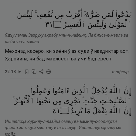
يَدْعُوا۟
لَمَن
ضَرُّهُۥٓ
أَقْرَبُ
مِن
نَّفْعِهِۦ ۚ
لَبِئْسَ
١٣
۝
ٱلْعَشِيرُ
وَلَبِئْسَ
ٱلْمَوْلَىٰ
Ядъу ламан Зарруҳу ақрабу мин-н-нафъиҳ. Ла биъса-л-мавла ва
ла биъса-л ъашӣр.
Мехонад касеро, ки зиёни ӯ аз суди ӯ наздиктар аст.
Ҳаройина, чӣ бад мавлоест ва ӯ чӣ бад ёрест.
22
:
13
тафсир
إِنَّ
ٱللَّهَ
يُدْخِلُ
ٱلَّذِينَ
ءَامَنُوا۟
وَعَمِلُوا۟
ٱلصَّـٰلِحَـٰتِ
جَنَّـٰتٍۢ
تَجْرِى
مِن
تَحْتِهَا
ٱلْأَنْهَـٰرُ ۚ
١٤
۝
يُرِيدُ
مَا
يَفْعَلُ
ٱللَّهَ
إِنَّ
Инналлоҳа юдхилу-л-лазӣна оману ва ъамилу-с-солиҳоти
ҷаннатин таҷрӣ мин таҳтиҳа-л анҳар. Инналлоҳа яфъалу ма
юрӣд.