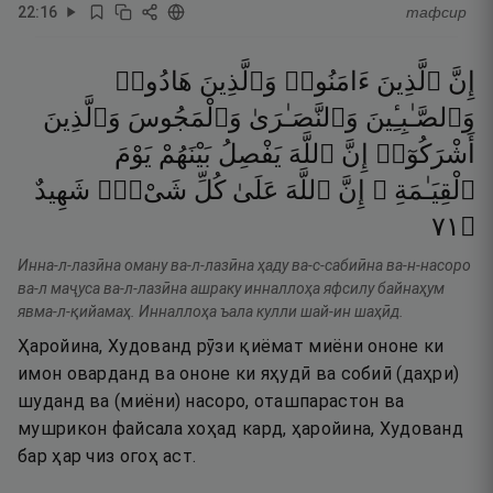
22
:
16
тафсир
إِنَّ
ٱلَّذِينَ
ءَامَنُوا۟
وَٱلَّذِينَ
هَادُوا۟
وَٱلصَّـٰبِـِٔينَ
وَٱلنَّصَـٰرَىٰ
وَٱلْمَجُوسَ
وَٱلَّذِينَ
أَشْرَكُوٓا۟
إِنَّ
ٱللَّهَ
يَفْصِلُ
بَيْنَهُمْ
يَوْمَ
ٱلْقِيَـٰمَةِ ۚ
إِنَّ
ٱللَّهَ
عَلَىٰ
كُلِّ
شَىْءٍۢ
شَهِيدٌ
١٧
۝
Инна-л-лазӣна оману ва-л-лазӣна ҳаду ва-с-сабиӣна ва-н-насоро
ва-л маҷуса ва-л-лазӣна ашраку инналлоҳа яфсилу байнаҳум
явма-л-қийамаҳ. Инналлоҳа ъала кулли шай-ин шаҳӣд.
Ҳаройина, Худованд рӯзи қиёмат миёни ононе ки
имон оварданд ва ононе ки яҳудӣ ва собиӣ (даҳри)
шуданд ва (миёни) насоро, оташпарастон ва
мушрикон файсала хоҳад кард, ҳаройина, Худованд
бар ҳар чиз огоҳ аст.