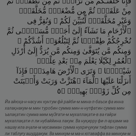
فَإِنَّا
خَلَقْنَـٰكُم
مِّن
تُرَابٍۢ
ثُمَّ
مِن
نُّطْفَةٍۢ
ثُمَّ
مِنْ
عَلَقَةٍۢ
ثُمَّ
مِن
مُّضْغَةٍۢ
مُّخَلَّقَةٍۢ
وَغَيْرِ
مُخَلَّقَةٍۢ
لِّنُبَيِّنَ
لَكُمْ ۚ
وَنُقِرُّ
فِى
ٱلْأَرْحَامِ
مَا
نَشَآءُ
إِلَىٰٓ
أَجَلٍۢ
مُّسَمًّۭى
ثُمَّ
نُخْرِجُكُمْ
طِفْلًۭا
ثُمَّ
لِتَبْلُغُوٓا۟
أَشُدَّكُمْ ۖ
وَمِنكُم
مَّن
يُتَوَفَّىٰ
وَمِنكُم
مَّن
يُرَدُّ
إِلَىٰٓ
أَرْذَلِ
ٱلْعُمُرِ
لِكَيْلَا
يَعْلَمَ
مِنۢ
بَعْدِ
عِلْمٍۢ
شَيْـًۭٔا ۚ
وَتَرَى
ٱلْأَرْضَ
هَامِدَةًۭ
فَإِذَآ
أَنزَلْنَا
عَلَيْهَا
ٱلْمَآءَ
ٱهْتَزَّتْ
وَرَبَتْ
وَأَنۢبَتَتْ
٥
۝
بَهِيجٍۢ
زَوْجٍۭ
كُلِّ
مِن
Йа айюҳа-н-насу ин кунтум фӣ райби-м мина-л-баъси фа инна
халақнакум-м мин туробин сумма мин-н-нутфатин сумма мин
ъалақатин сумма мим муЗғати-м мухаллақати-в ва ғайри
мухаллақати-л ли нубаййина лакум. Ва нуқирру фи-л-арҳами ма
нашау ила аҷали-м мусамман сумма нухриҷукум тифлан сумма
ли таблуғу ашуддакум. Ва минкум-м ма-н ютаваффа ва минкум-м