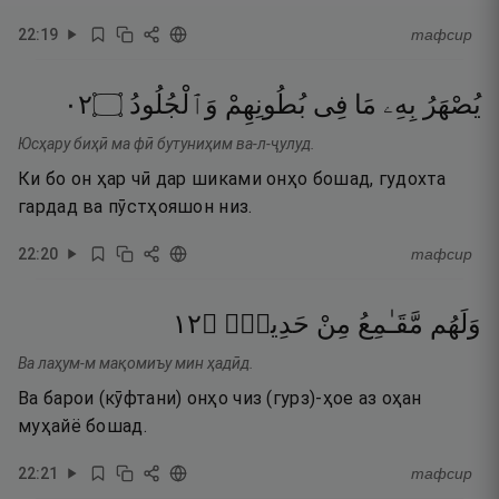
22
:
19
тафсир
٢٠
۝
وَٱلْجُلُودُ
بُطُونِهِمْ
فِى
مَا
بِهِۦ
يُصْهَرُ
Юсҳару биҳӣ ма фӣ бутуниҳим ва-л-ҷулуд.
Ки бо он ҳар чӣ дар шиками онҳо бошад, гудохта
гардад ва пӯстҳояшон низ.
22
:
20
тафсир
٢١
۝
حَدِيدٍۢ
مِنْ
مَّقَـٰمِعُ
وَلَهُم
Ва лаҳум-м мақомиъу мин ҳадӣд.
Ва барои (кӯфтани) онҳо чиз (гурз)-ҳое аз оҳан
муҳайё бошад.
22
:
21
тафсир