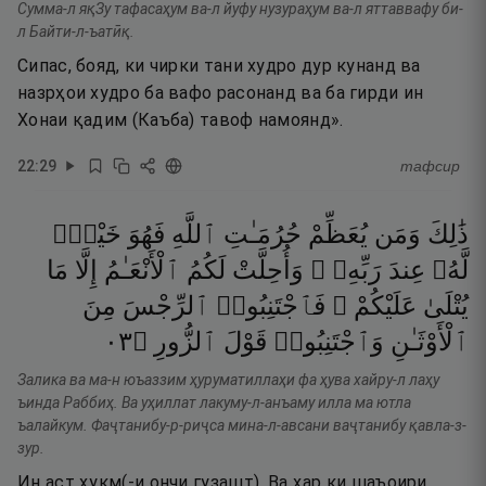
Сумма-л яқЗу тафасаҳум ва-л йуфу нузураҳум ва-л яттаввафу би-
л Байти-л-ъатӣқ.
Сипас, бояд, ки чирки тани худро дур кунанд ва
назрҳои худро ба вафо расонанд ва ба гирди ин
Хонаи қадим (Каъба) тавоф намоянд».
22
:
29
тафсир
ذَٰلِكَ
وَمَن
يُعَظِّمْ
حُرُمَـٰتِ
ٱللَّهِ
فَهُوَ
خَيْرٌۭ
لَّهُۥ
عِندَ
رَبِّهِۦ ۗ
وَأُحِلَّتْ
لَكُمُ
ٱلْأَنْعَـٰمُ
إِلَّا
مَا
يُتْلَىٰ
عَلَيْكُمْ ۖ
فَٱجْتَنِبُوا۟
ٱلرِّجْسَ
مِنَ
٣٠
۝
ٱلزُّورِ
قَوْلَ
وَٱجْتَنِبُوا۟
ٱلْأَوْثَـٰنِ
Залика ва ма-н юъаззим ҳуруматиллаҳи фа ҳува хайру-л лаҳу
ъинда Раббиҳ. Ва уҳиллат лакуму-л-анъаму илла ма ютла
ъалайкум. Фаҷтанибу-р-риҷса мина-л-авсани ваҷтанибу қавла-з-
зур.
Ин аст ҳукм(-и ончи гузашт). Ва ҳар ки шаъоири