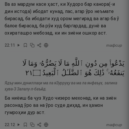
Ва аз мардум касе ҳаст, ки Худоро бар канора(-и
дин истода) ибодат кунад, пас, агар ӯро неъмате
бирасад, ба ибодати худ ором мегирад ва агар ба ӯ
балое бирасад, ба рӯи худ баргардад, дунё ва
охираташро мебозад, ки ин зиёни ошкор аст.
22
:
11
тафсир
يَدْعُوا۟
مِن
دُونِ
ٱللَّهِ
مَا
لَا
يَضُرُّهُۥ
وَمَا
لَا
١٢
۝
ٱلْبَعِيدُ
ٱلضَّلَـٰلُ
هُوَ
ذَٰلِكَ
يَنفَعُهُۥ ۚ
Ядъу мин дуниллаҳи ма ла яЗурруҳу ва ма ла янфаъуҳ. залика
ҳува-З Залалу-л-баъӣд.
Ба ниёиш ба ҷуз Худо чизеро мехонад, ки на зиён
расонад ӯро ва на ӯро суде диҳад, ин ҳамон
гумроҳии дур аст.
22
:
12
тафсир