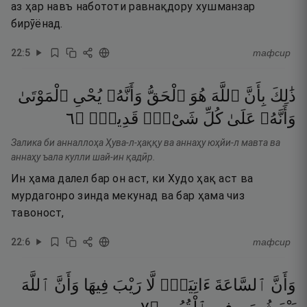
аз ҳар навъ набототи равнақдору хушманзар
бирӯёнад.
22
:
5
тафсир
ذَٰلِكَ
بِأَنَّ
ٱللَّهَ
هُوَ
ٱلْحَقُّ
وَأَنَّهُۥ
يُحْىِ
ٱلْمَوْتَىٰ
٦
۝
قَدِيرٌۭ
شَىْءٍۢ
كُلِّ
عَلَىٰ
وَأَنَّهُۥ
Залика би анналлоҳа Ҳува-л-ҳаққу ва аннаҳу юҳйи-л мавта ва
аннаҳу ъала кулли шай-ин қадӣр.
Ин ҳама далел бар он аст, ки Худо ҳақ аст ва
мурдагонро зинда мекунад ва бар ҳама чиз
тавоност,
22
:
6
тафсир
وَأَنَّ
ٱلسَّاعَةَ
ءَاتِيَةٌۭ
لَّا
رَيْبَ
فِيهَا
وَأَنَّ
ٱللَّهَ