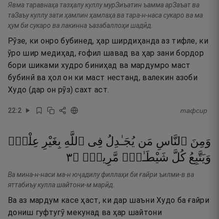
Явма таравнаҳа тазҳалу куллу мурЗиъатин ъамма арЗаъат ва
таЗаъу куллу зати ҳамлин ҳамлаҳа ва тара-н-наса сукаро ва ма
ҳум би сукаро ва лакинна ъазабаллоҳи шадӣд.
Рӯзе, ки онро бубинед, ҳар ширдиҳанда аз тифле, ки
ӯро шир медиҳад, ғофил шавад ва ҳар зани бордор
бори шиками худро биниҳад ва мардумро маст
бубинӣ ва ҳол он ки маст нестанд, валекин азоби
Худо (дар он рӯз) сахт аст.
22
:
2
тафсир
وَمِنَ
ٱلنَّاسِ
مَن
يُجَـٰدِلُ
فِى
ٱللَّهِ
بِغَيْرِ
عِلْمٍۢ
٣
۝
مَّرِيدٍۢ
شَيْطَـٰنٍۢ
كُلَّ
وَيَتَّبِعُ
Ва мина-н-наси ма-н юҷадилу филлаҳи би ғайри ъилми-в ва
яттабиъу кулла шайтони-м марӣд.
Ва аз мардум касе ҳаст, ки дар шаъни Худо ба ғайри
дониш гуфтугӯ мекунад ва ҳар шайтони