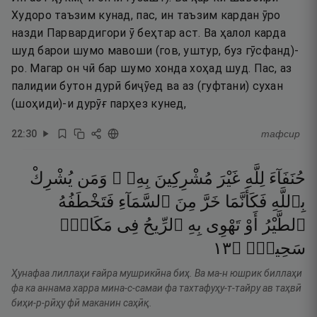
Худоро таъзим кунад, пас, ин таъзим кардан ӯро
назди Парвардигори ӯ беҳтар аст. Ва ҳалол карда
шуд барои шумо мавоши (гов, уштур, буз гӯсфанд)-
ро. Магар он чӣ бар шумо хонда хоҳад шуд. Пас, аз
палидии бутон дурӣ биҷӯед ва аз (гуфтани) сухан
(шоҳиди)-и дурӯғ парҳез кунед,
22
:
30
тафсир
حُنَفَآءَ
لِلَّهِ
غَيْرَ
مُشْرِكِينَ
بِهِۦ ۚ
وَمَن
يُشْرِكْ
بِٱللَّهِ
فَكَأَنَّمَا
خَرَّ
مِنَ
ٱلسَّمَآءِ
فَتَخْطَفُهُ
ٱلطَّيْرُ
أَوْ
تَهْوِى
بِهِ
ٱلرِّيحُ
فِى
مَكَانٍۢ
٣١
۝
سَحِيقٍۢ
Ҳунафаа лиллаҳи ғайра мушрикӣна биҳ. Ва ма-н юшрик биллаҳи
фа ка аннама харра мина-с-самаи фа тахтафуҳу-т-тайру ав таҳвӣ
биҳи-р-рӣҳу фӣ маканин саҳӣқ.