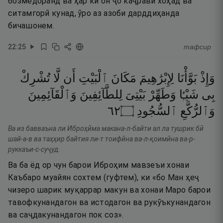
бозмедоранд ва ҳар кӣ он ҷо каҷравӣ хоҳад ва
ситамгорӣ кунад, ӯро аз азоби дарддиҳанда
бичашонем.
22
:
25
тафсир
وَإِذْ
بَوَّأْنَا
لِإِبْرَٰهِيمَ
مَكَانَ
ٱلْبَيْتِ
أَن
لَّا
تُشْرِكْ
بِى
شَيْـًۭٔا
وَطَهِّرْ
بَيْتِىَ
لِلطَّآئِفِينَ
وَٱلْقَآئِمِينَ
٢٦
۝
ٱلسُّجُودِ
وَٱلرُّكَّعِ
Ва из бавваъна ли Иброҳӣма макана-л-байти ал ла тушрик бӣ
шай-а-в ва таҳҳир байтия ли-т тоифӣна ва-л-қоимӣна ва-р-
руккаъи-с-суҷуд.
Ва ба ёд ор чун барои Иброҳим мавзеъи хонаи
Каъбаро муайян сохтем (гуфтем), ки «бо Ман ҳеҷ
чизеро шарик муқаррар макун ва хонаи Маро барои
тавофкунандагон ва истодагон ва рукӯъкунандагон
ва саҷдакунандагон пок соз».