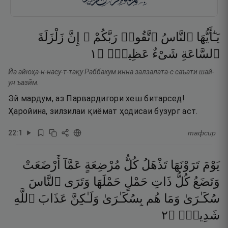
يَـٰٓأَيُّهَا
ٱلنَّاسُ
ٱتَّقُوا۟
رَبَّكُمْ ۚ
إِنَّ
زَلْزَلَةَ
١
۝
عَظِيمٌۭ
شَىْءٌ
ٱلسَّاعَةِ
Йа айюҳа-н-насу-т-тақу Раббакум инна залзалата-с саъати шай-
ун ъазӣм.
Эй мардум, аз Парвардигори хеш битарсед!
Ҳаройина, зилзилаи қиёмат ҳодисаи бузург аст.
22
:
1
тафсир
يَوْمَ
تَرَوْنَهَا
تَذْهَلُ
كُلُّ
مُرْضِعَةٍ
عَمَّآ
أَرْضَعَتْ
وَتَضَعُ
كُلُّ
ذَاتِ
حَمْلٍ
حَمْلَهَا
وَتَرَى
ٱلنَّاسَ
سُكَـٰرَىٰ
وَمَا
هُم
بِسُكَـٰرَىٰ
وَلَـٰكِنَّ
عَذَابَ
ٱللَّهِ
٢
۝
شَدِيدٌۭ