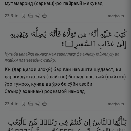
мутамаррид (саркаш)-ро пайравӣ мекунад.
22
:
3
тафсир
كُتِبَ
عَلَيْهِ
أَنَّهُۥ
مَن
تَوَلَّاهُ
فَأَنَّهُۥ
يُضِلُّهُۥ
وَيَهْدِيهِ
٤
۝
ٱلسَّعِيرِ
عَذَابِ
إِلَىٰ
Кутиба ъалайҳи аннаҳу ман таваллаҳу фа аннаҳу юЗиллуҳу ва
яҳдӣҳи ила ъазаби-с-саъӣр.
Ки (дар қазои илоҳӣ) бар вай навишта шудааст, ки
ҳар ки дӯстдори ӯ (шайтон) бошад, пас, вай (шайтон)
ӯро гумроҳ кунад ва ӯро ба сӯйи азоби
Саъир(чаҳаннам) роҳнамоӣ намояд.
22
:
4
тафсир
يَـٰٓأَيُّهَا
ٱلنَّاسُ
إِن
كُنتُمْ
فِى
رَيْبٍۢ
مِّنَ
ٱلْبَعْثِ