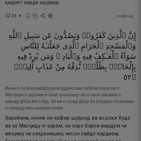
ҳидоят карда шуданд.
22
:
24
тафсир
إِنَّ
ٱلَّذِينَ
كَفَرُوا۟
وَيَصُدُّونَ
عَن
سَبِيلِ
ٱللَّهِ
وَٱلْمَسْجِدِ
ٱلْحَرَامِ
ٱلَّذِى
جَعَلْنَـٰهُ
لِلنَّاسِ
سَوَآءً
ٱلْعَـٰكِفُ
فِيهِ
وَٱلْبَادِ ۚ
وَمَن
يُرِدْ
فِيهِ
بِإِلْحَادٍۭ
بِظُلْمٍۢ
نُّذِقْهُ
مِنْ
عَذَابٍ
أَلِيمٍۢ
٢٥
۝
Инна-л-лазӣна кафару ва ясуддуна ъан сабӣлиллаҳи ва-л-
Масҷиди-л ҳароми-л-лазӣ ҷаъалнаҳу ли-н-наси саваани-л
ъакифу фӣҳи ва-л-бад. Ва ма-н юрид фӣҳи би илҳадин бизулмин-
н-нузиқҳу мин ъазабин алӣм.
Ҳаройина, ононе ки кофир шуданд ва аз роҳи Худо
ва аз Масҷиду-л-ҳаром, ки онро барои мардум чи
муқиму чи саҳронишин, яксон пайдо кардаем,