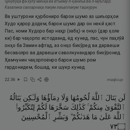
ҷунубуҳа фа кулу минҳа ва атъиму-л-қаниъа ва-л-муътарр.
Казалика саххарнаҳа лакум лаъаллакум ташкурун.
Ва уштурони қурбониро барои шумо аз шиъорҳои
Худо қарор додем, барои шумо дар он некӣ ҳаст.
Пас, номи Худоро бар наҳр (забҳ)-и онҳо (дар ҳоле
ки) бар чаҳорпо истодаанд, ёд кунед, пас, чун паҳлӯӣ
онҳо ба Замин афтад, аз онҳо бихӯред ва дарвеши
бесаволро ва дарвеши саволкунандаро бихӯронед.
Ҳамчунин чаҳорпоёнро барои шумо ром
гардонидем, бошад, ки шукр кунед.
22
:
36
тафсир
لَن
يَنَالَ
ٱللَّهَ
لُحُومُهَا
وَلَا
دِمَآؤُهَا
وَلَـٰكِن
يَنَالُهُ
ٱلتَّقْوَىٰ
مِنكُمْ ۚ
كَذَٰلِكَ
سَخَّرَهَا
لَكُمْ
لِتُكَبِّرُوا۟
ٱللَّهَ
عَلَىٰ
مَا
هَدَىٰكُمْ ۗ
وَبَشِّرِ
ٱلْمُحْسِنِينَ
٣٧
۝