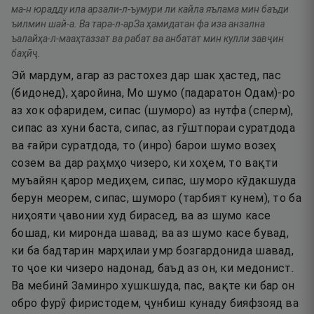
ма-н юрадду ила арзали-л-ъумури ли кайла яълама мин баъди
ъилмин шай-а. Ва тара-л-арЗа ҳамидатан фа иза анзална
ъалайҳа-л-мааҳтаззат ва рабат ва анбатат мин кулли завҷин
баҳӣҷ.
Эй мардум, агар аз растохез дар шак ҳастед, пас
(бидонед), ҳаройина, Мо шумо (падаратон Одам)-ро
аз хок офаридем, сипас (шуморо) аз нутфа (сперм),
сипас аз хуни баста, сипас, аз гӯштпораи суратдода
ва ғайри суратдода, то (инро) барои шумо возеҳ
созем ва дар раҳмҳо чизеро, ки хоҳем, то вақти
муъайян қарор медиҳем, сипас, шуморо кӯдакшуда
берун меорем, сипас, шуморо (тарбият кунем), то ба
ниҳояти ҷавонии худ бирасед, ва аз шумо касе
бошад, ки миронда шавад; ва аз шумо касе бувад,
ки ба бадтарин марҳилаи умр бозгардонида шавад,
то ҷое ки чизеро надонад, баъд аз он, ки медонист.
Ва мебинӣ Заминро хушкшуда, пас, вақте ки бар он
обро фурӯ фиристодем, ҷунбиш кунаду бияфзояд ва