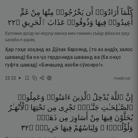
كُلَّمَآ
أَرَادُوٓا۟
أَن
يَخْرُجُوا۟
مِنْهَا
مِنْ
غَمٍّ
٢٢
۝
ٱلْحَرِيقِ
عَذَابَ
وَذُوقُوا۟
فِيهَا
أُعِيدُوا۟
Куллама ароду ан яхруҷу минҳа мин ғаммин уъӣду фӣҳа ва зуқу
ъазаба-л-ҳарӣқ.
Ҳар гоҳе хоҳанд аз Дӯзах бароянд, (то аз андӯҳ халос
шаванд) ба он ҷо гардонида шаванд ва (ба онҳо
гуфта шавад) «Бичашед азоби сӯзонро!».
22
:
22
тафсир
إِنَّ
ٱللَّهَ
يُدْخِلُ
ٱلَّذِينَ
ءَامَنُوا۟
وَعَمِلُوا۟
ٱلصَّـٰلِحَـٰتِ
جَنَّـٰتٍۢ
تَجْرِى
مِن
تَحْتِهَا
ٱلْأَنْهَـٰرُ
يُحَلَّوْنَ
فِيهَا
مِنْ
أَسَاوِرَ
مِن
ذَهَبٍۢ
٢٣
۝
حَرِيرٌۭ
فِيهَا
وَلِبَاسُهُمْ
وَلُؤْلُؤًۭا ۖ