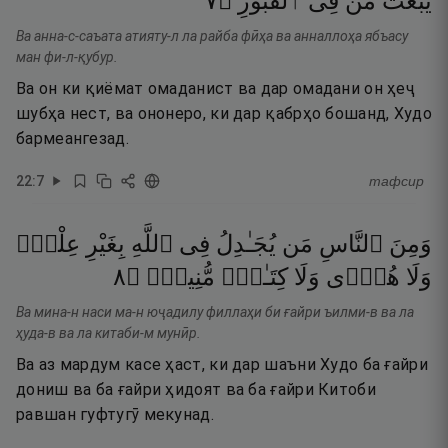
٧
۝
ٱلْقُبُورِ
فِى
مَن
يَبْعَثُ
Ва анна-с-саъата атияту-л ла райба фӣҳа ва анналлоҳа ябъасу
ман фи-л-қубур.
Ва он ки қиёмат омаданист ва дар омадани он ҳеҷ
шубҳа нест, ва ононеро, ки дар қабрҳо бошанд, Худо
бармеангезад.
22
:
7
тафсир
وَمِنَ
ٱلنَّاسِ
مَن
يُجَـٰدِلُ
فِى
ٱللَّهِ
بِغَيْرِ
عِلْمٍۢ
٨
۝
مُّنِيرٍۢ
كِتَـٰبٍۢ
وَلَا
هُدًۭى
وَلَا
Ва мина-н наси ма-н юҷадилу филлаҳи би ғайри ъилми-в ва ла
ҳуда-в ва ла китаби-м мунӣр.
Ва аз мардум касе ҳаст, ки дар шаъни Худо ба ғайри
дониш ва ба ғайри ҳидоят ва ба ғайри Китоби
равшан гуфтугӯ мекунад.