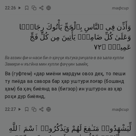
22
:
26
тафсир
وَأَذِّن
فِى
ٱلنَّاسِ
بِٱلْحَجِّ
يَأْتُوكَ
رِجَالًۭا
وَعَلَىٰ
كُلِّ
ضَامِرٍۢ
يَأْتِينَ
مِن
كُلِّ
فَجٍّ
٢٧
۝
عَمِيقٍۢ
Ва аззин фи-н-наси би-л-ҳаҷҷи яътука риҷала-в ва ъала кулли
Замири-н яътӣна мин кулли фаҷҷин ъамӣқ.
Ва (гуфтем) «дар миёни мардум овоз деҳ, то пеши
ту пиёда ва савора бар ҳар уштури лоғар (бошанд
ҳам) ба ҳаҷ биёянд ва (бигзор) ин уштурон аз ҳар
роҳи дур биёянд,
22
:
27
тафсир
لِّيَشْهَدُوا۟
مَنَـٰفِعَ
لَهُمْ
وَيَذْكُرُوا۟
ٱسْمَ
ٱللَّهِ