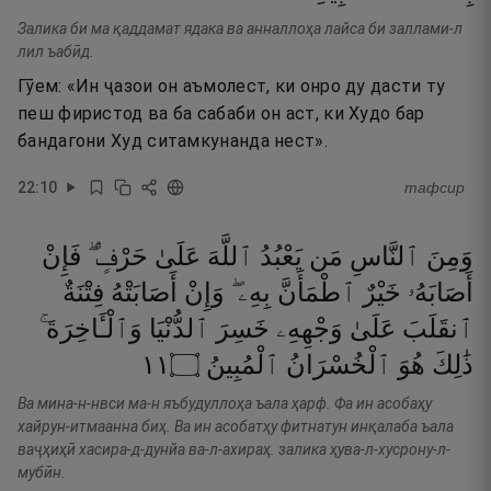
Залика би ма қаддамат ядака ва анналлоҳа лайса би заллами-л
лил ъабӣд.
Гӯем: «Ин ҷазои он аъмолест, ки онро ду дасти ту
пеш фиристод ва ба сабаби он аст, ки Худо бар
бандагони Худ ситамкунанда нест».
22
:
10
тафсир
وَمِنَ
ٱلنَّاسِ
مَن
يَعْبُدُ
ٱللَّهَ
عَلَىٰ
حَرْفٍۢ ۖ
فَإِنْ
أَصَابَهُۥ
خَيْرٌ
ٱطْمَأَنَّ
بِهِۦ ۖ
وَإِنْ
أَصَابَتْهُ
فِتْنَةٌ
ٱنقَلَبَ
عَلَىٰ
وَجْهِهِۦ
خَسِرَ
ٱلدُّنْيَا
وَٱلْـَٔاخِرَةَ ۚ
١١
۝
ٱلْمُبِينُ
ٱلْخُسْرَانُ
هُوَ
ذَٰلِكَ
Ва мина-н-нвси ма-н яъбудуллоҳа ъала ҳарф. Фа ин асобаҳу
хайрун-итмаанна биҳ. Ва ин асобатҳу фитнатун инқалаба ъала
ваҷҳиҳӣ хасира-д-дунйа ва-л-ахираҳ. залика ҳува-л-хусрону-л-
мубӣн.