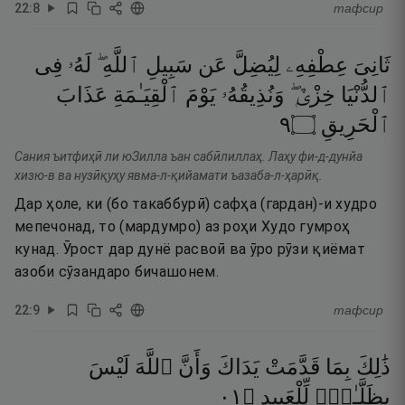
22
:
8
тафсир
ثَانِىَ
عِطْفِهِۦ
لِيُضِلَّ
عَن
سَبِيلِ
ٱللَّهِ ۖ
لَهُۥ
فِى
ٱلدُّنْيَا
خِزْىٌۭ ۖ
وَنُذِيقُهُۥ
يَوْمَ
ٱلْقِيَـٰمَةِ
عَذَابَ
٩
۝
ٱلْحَرِيقِ
Сания ъитфиҳӣ ли юЗилла ъан сабӣлиллаҳ. Лаҳу фи-д-дунйа
хизю-в ва нузӣқуҳу явма-л-қийамати ъазаба-л-ҳарӣқ.
Дар ҳоле, ки (бо такаббурӣ) сафҳа (гардан)-и худро
мепечонад, то (мардумро) аз роҳи Худо гумроҳ
кунад. Ӯрост дар дунё расвоӣ ва ӯро рӯзи қиёмат
азоби сӯзандаро бичашонем.
22
:
9
тафсир
ذَٰلِكَ
بِمَا
قَدَّمَتْ
يَدَاكَ
وَأَنَّ
ٱللَّهَ
لَيْسَ
١٠
۝
لِّلْعَبِيدِ
بِظَلَّـٰمٍۢ