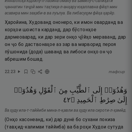
Инналлоҳа юдхилу-л-лазӣна оману ва ъамилу-с-салиҳати
ҷаннатин таҷрӣ мин таҳтиҳа-л-анҳару юҳаллавна фӣҳп мин
асавира мин заҳаби-в ва луълуа. Ва либасуҳум фӣҳа ҳарӣр.
Ҳаройина, Худованд ононеро, ки имон оварданд ва
корҳои шоиста карданд, дар бӯстонҳое
дармеоварад, ки дар зери онҳо ҷӯйҳо мераванд, дар
он ҷо бо даствонаҳое аз зар ва марворид пероя
пӯшонида (дода) шаванд ва либоси онҳо он ҷо
абрешим бошад.
22
:
23
тафсир
وَهُدُوٓا۟
إِلَى
ٱلطَّيِّبِ
مِنَ
ٱلْقَوْلِ
وَهُدُوٓا۟
٢٤
۝
ٱلْحَمِيدِ
صِرَٰطِ
إِلَىٰ
Ва ҳуду ила-т-таййиби мина-л-қавли ва ҳуду ила сироти-л-ҳамӣд.
(Онҳо касонеанд, ки) дар дунё бо сухани покиза
(тавҳид-калимаи таййиба) ва ба роҳи Худои сутуда