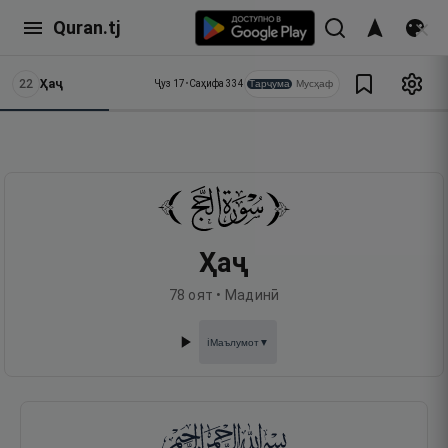
Quran.tj
22
Ҳаҷ
Тарҷума
Мусҳаф
Ҷуз
17
•
Саҳифа
334
Ҳаҷ
78
оят •
Мадинӣ
Маълумот
▼
ℹ️