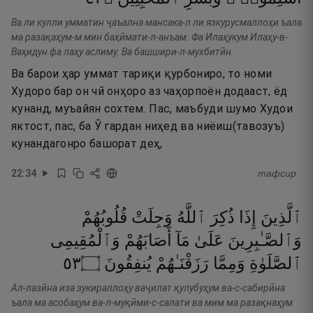
Ва ли кулли умматин ҷаъална мансака-л ли язкурусмаллоҳи ъала
ма разақаҳум-м мин баҳӣмати-л-анъам. Фа Илаҳукум Илаҳу-в-
Ваҳидун фа лаҳу аслиму. Ва башшири-л-мухбитӣн.
Ва барои ҳар уммат тариқи қурбониро, то номи
Худоро бар он чӣ онҳоро аз чаҳорпоён додааст, ёд
кунанд, муъайян сохтем. Пас, маъбуди шумо Худои
яктост, пас, ба Ӯ гардан ниҳед ва ниёиш(тавозуъ)
кунандагонро башорат деҳ,
22
:
34
тафсир
ٱلَّذِينَ
إِذَا
ذُكِرَ
ٱللَّهُ
وَجِلَتْ
قُلُوبُهُمْ
وَٱلصَّـٰبِرِينَ
عَلَىٰ
مَآ
أَصَابَهُمْ
وَٱلْمُقِيمِى
٣٥
۝
يُنفِقُونَ
رَزَقْنَـٰهُمْ
وَمِمَّا
ٱلصَّلَوٰةِ
Ал-лазӣна иза зукираллоҳу ваҷилат қулубуҳум ва-с-сабирӣна
ъала ма асобаҳум ва-л-муқӣми-с-салати ва мим ма разақнаҳум