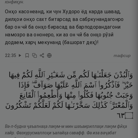
юнфиқун.
Онҳо касонеанд, ки чун Худоро ёд карда шавад,
дилҳои онҳо сахт битарсад ва сабркунандагонро
бар он чӣ ба онҳо бирасад ва барподорандагони
намозро ва ононеро, ки аз он чӣ ба онҳо рӯзӣ
додаем, харҷ мекунанд (башорат деҳ)!
22
:
35
тафсир
وَٱلْبُدْنَ
جَعَلْنَـٰهَا
لَكُم
مِّن
شَعَـٰٓئِرِ
ٱللَّهِ
لَكُمْ
فِيهَا
خَيْرٌۭ ۖ
فَٱذْكُرُوا۟
ٱسْمَ
ٱللَّهِ
عَلَيْهَا
صَوَآفَّ ۖ
فَإِذَا
وَجَبَتْ
جُنُوبُهَا
فَكُلُوا۟
مِنْهَا
وَأَطْعِمُوا۟
ٱلْقَانِعَ
وَٱلْمُعْتَرَّ ۚ
كَذَٰلِكَ
سَخَّرْنَـٰهَا
لَكُمْ
لَعَلَّكُمْ
تَشْكُرُونَ
٣٦
۝
Ва-л-будна ҷаъалнаҳа лакум-м мин шаъаириллаҳи лакум фӣҳа
хайр. Фазкурусмаллоҳи ъалайҳа савафф. Фа иза ваҷабат