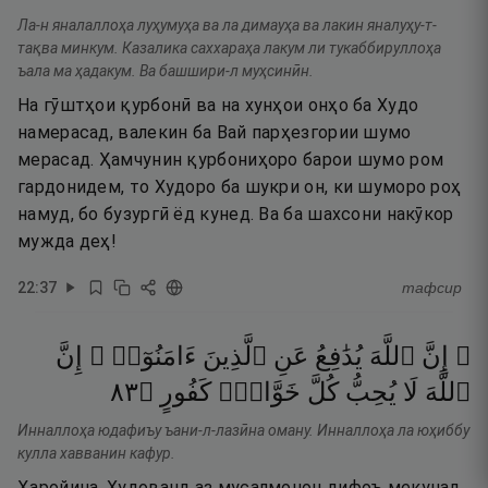
Ла-н яналаллоҳа луҳумуҳа ва ла димауҳа ва лакин яналуҳу-т-
тақва минкум. Казалика саххараҳа лакум ли тукаббируллоҳа
ъала ма ҳадакум. Ва башшири-л муҳсинӣн.
На гӯштҳои қурбонӣ ва на хунҳои онҳо ба Худо
намерасад, валекин ба Вай парҳезгории шумо
мерасад. Ҳамчунин қурбониҳоро барои шумо ром
гардонидем, то Худоро ба шукри он, ки шуморо роҳ
намуд, бо бузургӣ ёд кунед. Ва ба шахсони накӯкор
мужда деҳ!
22
:
37
тафсир
۞ إِنَّ
ٱللَّهَ
يُدَٰفِعُ
عَنِ
ٱلَّذِينَ
ءَامَنُوٓا۟ ۗ
إِنَّ
٣٨
۝
كَفُورٍ
خَوَّانٍۢ
كُلَّ
يُحِبُّ
لَا
ٱللَّهَ
Инналлоҳа юдафиъу ъани-л-лазӣна оману. Инналлоҳа ла юҳиббу
кулла хавванин кафур.
Ҳаройина, Худованд аз мусалмонон дифоъ мекунад.