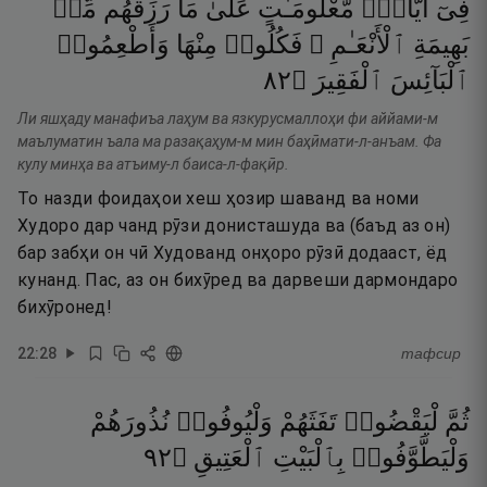
فِىٓ
أَيَّامٍۢ
مَّعْلُومَـٰتٍ
عَلَىٰ
مَا
رَزَقَهُم
مِّنۢ
بَهِيمَةِ
ٱلْأَنْعَـٰمِ ۖ
فَكُلُوا۟
مِنْهَا
وَأَطْعِمُوا۟
٢٨
۝
ٱلْفَقِيرَ
ٱلْبَآئِسَ
Ли яшҳаду манафиъа лаҳум ва язкурусмаллоҳи фи аййами-м
маълуматин ъала ма разақаҳум-м мин баҳӣмати-л-анъам. Фа
кулу минҳа ва атъиму-л баиса-л-фақӣр.
То назди фоидаҳои хеш ҳозир шаванд ва номи
Худоро дар чанд рӯзи донисташуда ва (баъд аз он)
бар забҳи он чӣ Худованд онҳоро рӯзӣ додааст, ёд
кунанд. Пас, аз он бихӯред ва дарвеши дармондаро
бихӯронед!
22
:
28
тафсир
ثُمَّ
لْيَقْضُوا۟
تَفَثَهُمْ
وَلْيُوفُوا۟
نُذُورَهُمْ
٢٩
۝
ٱلْعَتِيقِ
بِٱلْبَيْتِ
وَلْيَطَّوَّفُوا۟