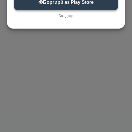
📥
Боргирӣ аз Play Store
Баъдтар