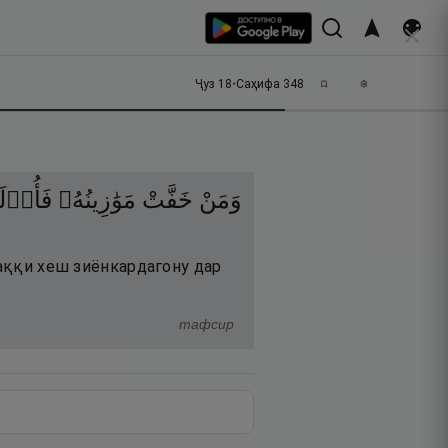
Ҷуз
18
•
Саҳифа
348
وَمَنْ
خَفَّتْ
مَوَٰزِينُهُۥ
فَأُو۟لَـ
ҳаққи хеш зиёнкардагону дар
тафсир