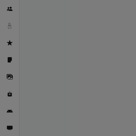
Пайғамбарон
Дуоҳо
Асмоул Ҳусно
Фарзи айн
Галерея
Махзани Маърифат
Барномаи мобилӣ
Пахшҳои зинда