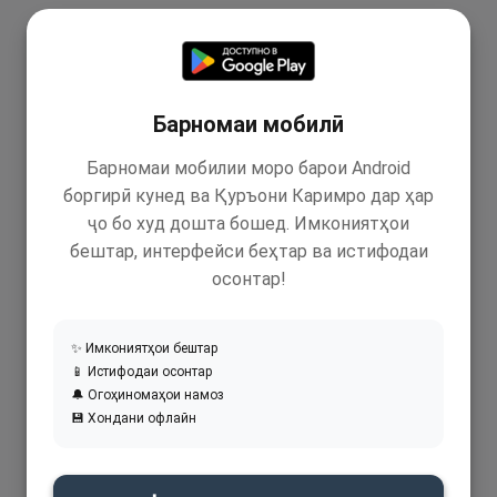
Барномаи мобилӣ
Барномаи мобилии моро барои Android
боргирӣ кунед ва Қуръони Каримро дар ҳар
ҷо бо худ дошта бошед. Имкониятҳои
бештар, интерфейси беҳтар ва истифодаи
осонтар!
✨ Имкониятҳои бештар
📱 Истифодаи осонтар
🔔 Огоҳиномаҳои намоз
💾 Хондани офлайн