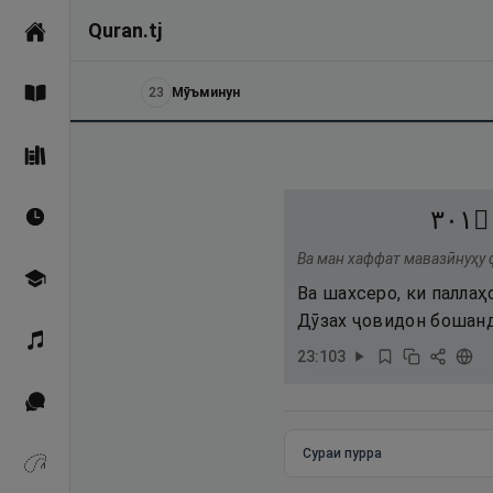
Quran.tj
Асосӣ
23
Мӯъминун
Қуръон
Саҳеҳи Бухорӣ
١٠٣
۝
Вақтҳои намоз
Ва ман хаффат мавазӣнуҳу 
Омӯзиш
Ва шахсеро, ки паллаҳ
Дӯзах ҷовидон бошанд
Қироат
23
:
103
Иқтибосҳо аз Қуръон
Сураи пурра
Зикрҳо