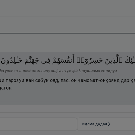
ٰٓئِكَ
ٱلَّذِينَ
خَسِرُوٓا۟
أَنفُسَهُمْ
فِى
جَهَنَّمَ
خَـٰلِدُونَ
фа улаика-л-лазӣна хасиру анфусаҳум фӣ Ҷаҳаннама холидун.
ои тарозуи вай сабук ояд, пас, он ҷамоъат-онҳоянд дар 
агон.
Идома додан