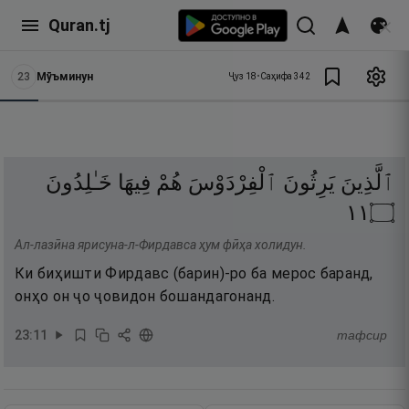
Quran.tj
23
Мӯъминун
Ҷуз
18
•
Саҳифа
342
ٱلَّذِينَ
يَرِثُونَ
ٱلْفِرْدَوْسَ
هُمْ
فِيهَا
خَـٰلِدُونَ
١١
۝
Ал-лазӣна ярисуна-л-Фирдавса ҳум фӣҳа холидун.
Ки биҳишти Фирдавс (барин)-ро ба мерос баранд,
онҳо он ҷо ҷовидон бошандагонанд.
23
:
11
тафсир