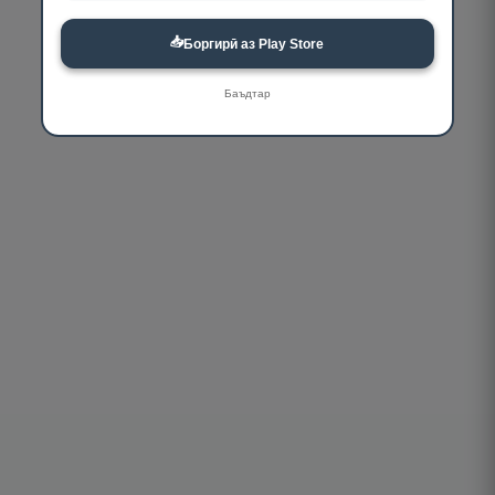
📥
Боргирӣ аз Play Store
Баъдтар