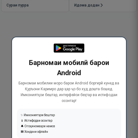
Сураи пурра
Идома додан
Барномаи мобилӣ барои
Android
Барномаи мобилии моро барои Android боргирӣ кунед ва
Қуръони Каримро дар ҳар ҷо бо худ дошта бошед.
Имкониятҳои бештар, интерфейси беҳтар ва истифодаи
осонтар!
✨ Имкониятҳои бештар
📱 Истифодаи осонтар
🔔 Огоҳиномаҳои намоз
💾 Хондани офлайн