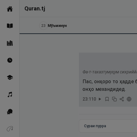
Quran.tj
Асосӣ
23
Мӯъминун
Қуръон
Саҳеҳи Бухорӣ
Вақтҳои намоз
Фа-т-тахазтумуҳум сихрийй
Омӯзиш
Пас, онҳоро то ҳадде
онҳо механдидед.
Қироат
23
:
110
Иқтибосҳо аз Қуръон
Сураи пурра
Зикрҳо