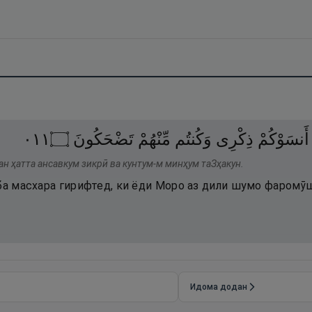
١١٠
۝
تَضْحَكُونَ
مِّنْهُمْ
وَكُنتُم
ذِكْرِى
أَنسَوْكُمْ
ан ҳатта ансавкум зикрӣ ва кунтум-м минҳум таЗҳакун.
 ба масхара гирифтед, ки ёди Моро аз дили шумо фаромӯ
Идома додан