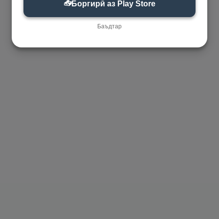
📥
Боргирӣ аз Play Store
Баъдтар