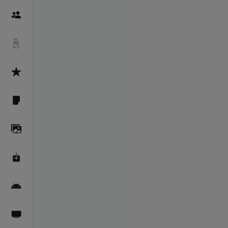
Пайғамбарон
Дуоҳо
Асмоул Ҳусно
Фарзи айн
Галерея
Махзани Маърифат
Барномаи мобилӣ
Пахшҳои зинда