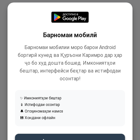
Барномаи мобилӣ
Барномаи мобилии моро барои Android
боргирӣ кунед ва Қуръони Каримро дар ҳар
ҷо бо худ дошта бошед. Имкониятҳои
бештар, интерфейси беҳтар ва истифодаи
осонтар!
✨ Имкониятҳои бештар
📱 Истифодаи осонтар
🔔 Огоҳиномаҳои намоз
💾 Хондани офлайн