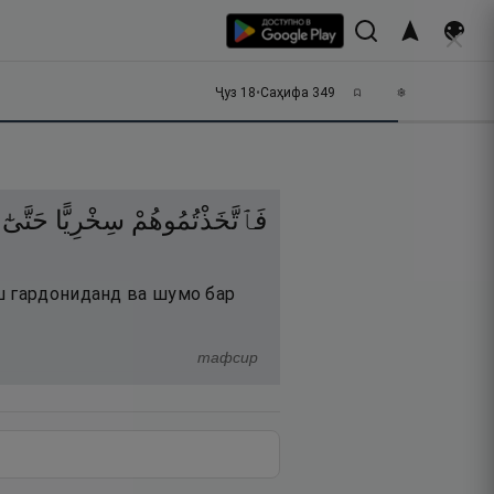
Ҷуз
18
•
Саҳифа
349
فَٱتَّخَذْتُمُوهُمْ
سِخْرِيًّا
حَتَّىٰٓ
ш гардониданд ва шумо бар
тафсир