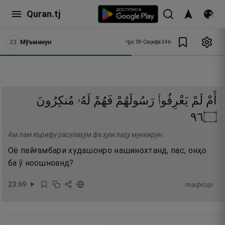
Quran.tj
23
Мӯъминун
Ҷуз
18
•
Саҳифа
346
أَمْ
لَمْ
يَعْرِفُوا۟
رَسُولَهُمْ
فَهُمْ
لَهُۥ
مُنكِرُونَ
٦٩
۝
Ам лам яърифу расулаҳум фа ҳум лаҳу мункирун.
Оё пайғамбари худашонро нашинохтанд, пас, онҳо
ба ӯ ноошноанд?
23
:
69
тафсир