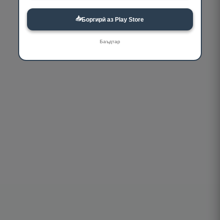
📥
Боргирӣ аз Play Store
Баъдтар