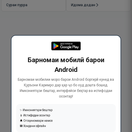
Сураи пурра
Идома додан
Барномаи мобилӣ барои
Android
Барномаи мобилии моро барои Android боргирӣ кунед ва
Қуръони Каримро дар ҳар ҷо бо худ дошта бошед.
Имкониятҳои бештар, интерфейси беҳтар ва истифодаи
осонтар!
✨ Имкониятҳои бештар
📱 Истифодаи осонтар
🔔 Огоҳиномаҳои намоз
💾 Хондани офлайн