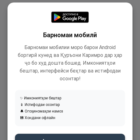
Барномаи мобилӣ
Барномаи мобилии моро барои Android
боргирӣ кунед ва Қуръони Каримро дар ҳар
ҷо бо худ дошта бошед. Имкониятҳои
бештар, интерфейси беҳтар ва истифодаи
осонтар!
✨ Имкониятҳои бештар
📱 Истифодаи осонтар
🔔 Огоҳиномаҳои намоз
💾 Хондани офлайн