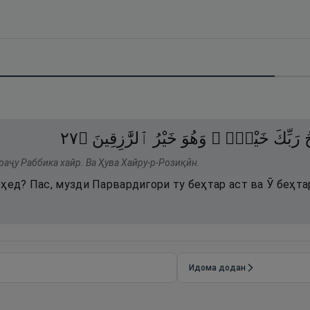
٧٢
۝
ٱلرَّٰزِقِينَ
خَيْرُ
وَهُوَ
خَيْرٌۭ ۖ
رَبِّكَ
ُ
раҷу Раббика хайр. Ва Ҳува Хайру-р-Розиқӣн.
ҳед? Пас, музди Парвардигори ту беҳтар аст ва Ӯ беҳта
Идома додан