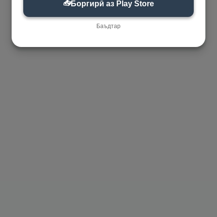
📥
Боргирӣ аз Play Store
Баъдтар