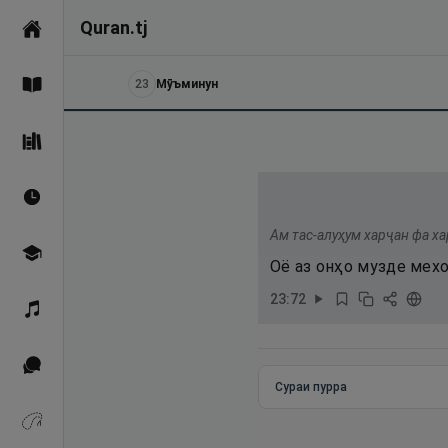
Quran.tj
Асосӣ
23
Мӯъминун
Қуръон
Саҳеҳи Бухорӣ
Вақтҳои намоз
Ам тас-алуҳум харҷан фа ха
Омӯзиш
Оё аз онҳо музде мехо
23
:
72
Қироат
Иқтибосҳо аз Қуръон
Сураи пурра
Зикрҳо