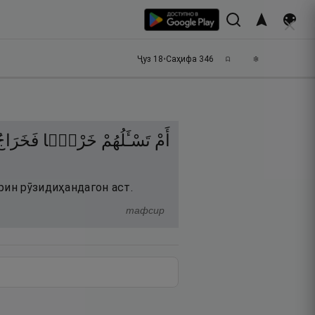
Ҷуз
18
•
Саҳифа
346
أَمْ
تَسْـَٔلُهُمْ
خَرْجًۭا
فَخَرَاج
рин рӯзидиҳандагон аст.
тафсир