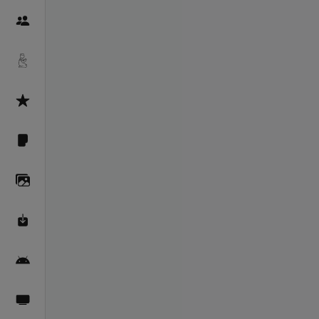
Пайғамбарон
Дуоҳо
Асмоул Ҳусно
Фарзи айн
Галерея
Махзани Маърифат
Барномаи мобилӣ
Пахшҳои зинда