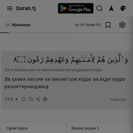
Quran.tj
23
Мӯъминун
Ҷуз
18
•
Саҳифа
342
٨
۝
رَٰعُونَ
وَعَهْدِهِمْ
لِأَمَـٰنَـٰتِهِمْ
هُمْ
وَٱلَّذِينَ
Ва-л-лазӣна ҳум ли аманатиҳим ва ъаҳдиҳим роъун.
Ва ҳамон касоне ки амонатҳои худро ва аҳди худро
риъояткунандаанд.
23
:
8
тафсир
Сураи пурра
Идома додан