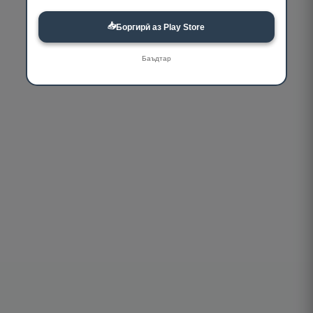
📥
Боргирӣ аз Play Store
Баъдтар