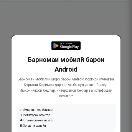
Барномаи мобилӣ барои
Android
Барномаи мобилии моро барои Android боргирӣ кунед ва
Қуръони Каримро дар ҳар ҷо бо худ дошта бошед.
Имкониятҳои бештар, интерфейси беҳтар ва истифодаи
осонтар!
✨ Имкониятҳои бештар
📱 Истифодаи осонтар
🔔 Огоҳиномаҳои намоз
💾 Хондани офлайн