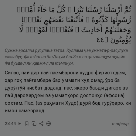
ثُمَّ
أَرْسَلْنَا
رُسُلَنَا
تَتْرَا ۖ
كُلَّ
مَا
جَآءَ
أُمَّةًۭ
رَّسُولُهَا
كَذَّبُوهُ ۚ
فَأَتْبَعْنَا
بَعْضَهُم
بَعْضًۭا
وَجَعَلْنَـٰهُمْ
أَحَادِيثَ ۚ
فَبُعْدًۭا
لِّقَوْمٍۢ
لَّا
٤٤
۝
يُؤْمِنُونَ
Сумма арсална русулана татра. Куллама ҷаа уммата-р-расулуҳа
каззабуҳ. Фа атбаъна баъЗаҳум баъЗа-в ва ҷаъалнаҳум аҳадӣс.
Фа буъда-л ли қавми-л ла юъминун.
Сипас, пай дар пай паёмбарони худро фиристодем,
ҳар гоҳ пайғамбаре бар уммати худ омад, ӯро ба
дурӯғгӯӣ нисбат доданд, пас, якеро баъди дигаре аз
пай даровардем ва умматҳоро достонҳо (афсона)
сохтем. Пас, (аз раҳмати Худо) дурӣ бод гурӯҳеро, ки
имон намеоранд.
23
:
44
тафсир