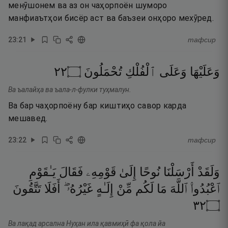
менӯшонем ва аз он чаҳорпоён шуморо
манфиаътҳои бисёр аст ва баъзеи онҳоро мехӯред.
23
:
21
тафсир
٢٢
۝
تُحْمَلُونَ
ٱلْفُلْكِ
وَعَلَى
وَعَلَيْهَا
Ва ъалайҳа ва ъала-л-фулки туҳмалун.
Ва бар чаҳорпоёну бар киштиҳо савор карда
мешавед.
23
:
22
тафсир
وَلَقَدْ
أَرْسَلْنَا
نُوحًا
إِلَىٰ
قَوْمِهِۦ
فَقَالَ
يَـٰقَوْمِ
ٱعْبُدُوا۟
ٱللَّهَ
مَا
لَكُم
مِّنْ
إِلَـٰهٍ
غَيْرُهُۥٓ ۖ
أَفَلَا
تَتَّقُونَ
٢٣
۝
Ва лақад арсална Нуҳан ила қавмиҳӣ фа қола йа