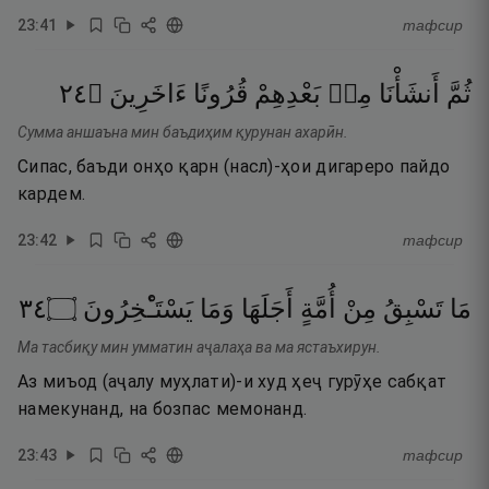
23
:
41
тафсир
٤٢
۝
ءَاخَرِينَ
قُرُونًا
بَعْدِهِمْ
مِنۢ
أَنشَأْنَا
ثُمَّ
Сумма аншаъна мин баъдиҳим қурунан ахарӣн.
Сипас, баъди онҳо қарн (насл)-ҳои дигареро пайдо
кардем.
23
:
42
тафсир
٤٣
۝
يَسْتَـْٔخِرُونَ
وَمَا
أَجَلَهَا
أُمَّةٍ
مِنْ
تَسْبِقُ
مَا
Ма тасбиқу мин умматин аҷалаҳа ва ма ястаъхирун.
Аз миъод (аҷалу муҳлати)-и худ ҳеҷ гурӯҳе сабқат
намекунанд, на бозпас мемонанд.
23
:
43
тафсир