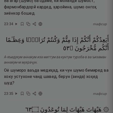
Ва агар (шумо) ба одаме, ки монанди шумост,
фармонбардорӣ кардед, ҳаройина, шумо онгоҳ
зиёнкор бошед.
23
:
34
тафсир
أَيَعِدُكُمْ
أَنَّكُمْ
إِذَا
مِتُّمْ
وَكُنتُمْ
تُرَابًۭا
وَعِظَـٰمًا
٣٥
۝
مُّخْرَجُونَ
أَنَّكُم
А-яъидукум аннакум иза миттум ва кунтум туроба-в ва ъизаман
аннакум-м мухраҷун.
Оё шуморо ваъда медиҳад, ки чун шумо бимиред ва
хоку устухоне чанд шавед, берун (зинда) хоҳед
шуд?
23
:
35
тафсир
٣٦
۝
تُوعَدُونَ
لِمَا
هَيْهَاتَ
۞ هَيْهَاتَ