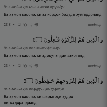
Ва-л-лазӣна ҳум ъани-л-лағви муъриЗун.
Ва ҳамон касоне, ки аз корҳои беҳуда руйгардонанд.
23
:
3
тафсир
٤
۝
فَـٰعِلُونَ
لِلزَّكَوٰةِ
هُمْ
وَٱلَّذِينَ
Ва-л-лазӣна ҳум ли-з-закати фаъилун.
Ва ҳамон касоне, ки адокунандаи закотанд.
23
:
4
тафсир
٥
۝
حَـٰفِظُونَ
لِفُرُوجِهِمْ
هُمْ
وَٱلَّذِينَ
Ва-л-лазӣна ҳум ли фуруҷиҳим ҳафизун.
Ва ҳамон касоне, ки шармгоҳи худро
нигоҳдорандаанд.