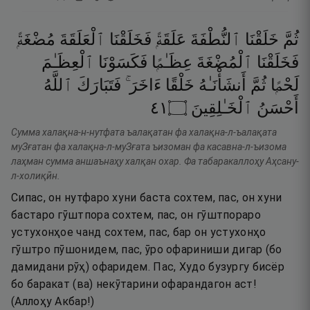
ثُمَّ
خَلَقْنَا
ٱلنُّطْفَةَ
عَلَقَةًۭ
فَخَلَقْنَا
ٱلْعَلَقَةَ
مُضْغَةًۭ
فَخَلَقْنَا
ٱلْمُضْغَةَ
عِظَـٰمًۭا
فَكَسَوْنَا
ٱلْعِظَـٰمَ
لَحْمًۭا
ثُمَّ
أَنشَأْنَـٰهُ
خَلْقًا
ءَاخَرَ ۚ
فَتَبَارَكَ
ٱللَّهُ
١٤
۝
ٱلْخَـٰلِقِينَ
أَحْسَنُ
Сумма халақна-н-нутфата ъалақатан фа халақна-л-ъалақата
муЗғатан фа халақна-л-муЗғата ъизоман фа касавна-л-ъизома
лаҳман сумма аншаънаҳу халқан охар. Фа табаракаллоҳу Аҳсану-
л-холиқӣн.
Сипас, он нутфаро хуни баста сохтем, пас, он хуни
бастаро гӯштпора сохтем, пас, он гӯштпораро
устухонҳое чанд сохтем, пас, бар он устухонҳо
гӯштро пӯшонидем, пас, ӯро офариниши дигар (бо
дамидани рӯҳ) офаридем. Пас, Худо бузургу бисёр
бо баракат (ва) некӯтарини офарандагон аст!
(Аллоҳу Акбар!)