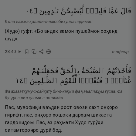
٤٠
۝
نَـٰدِمِينَ
لَّيُصْبِحُنَّ
قَلِيلٍۢ
عَمَّا
قَالَ
Қола ъамма қалӣли-л-лаюсбиҳунна надимӣн.
(Худо) гуфт: «Бо андак замон пушаймон хоҳанд
шуд».
23
:
40
тафсир
فَأَخَذَتْهُمُ
ٱلصَّيْحَةُ
بِٱلْحَقِّ
فَجَعَلْنَـٰهُمْ
٤١
۝
ٱلظَّـٰلِمِينَ
لِّلْقَوْمِ
فَبُعْدًۭا
غُثَآءًۭ ۚ
Фа ахазатҳуму-с-сайҳату би-л-ҳаққи фа ҷаъалнаҳум ғусаа. Фа
буъда-л лил қавми-з-золимӣн.
Пас, мувофиқи ваъдаи рост овози сахт онҳоро
гирифт, пас, онҳоро хошоки дарҳам шикаста
гардонидем. Пас, аз раҳмати Худо гурӯҳи
ситамгоронро дурӣ бод.