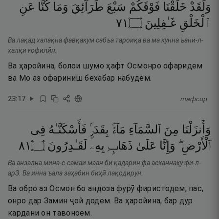
وَلَقَدْ
خَلَقْنَا
فَوْقَكُمْ
سَبْعَ
طَرَآئِقَ
وَمَا
كُنَّا
عَنِ
١٧
۝
غَـٰفِلِينَ
ٱلْخَلْقِ
Ва лақад халақна фавқакум сабъа тароиқа ва ма кунна ъани-л-
халқи ғофилӣн.
Ва ҳаройина, болои шумо ҳафт Осмонро офаридем
ва Мо аз офариниш бехабар набудем.
23
:
17
тафсир
وَأَنزَلْنَا
مِنَ
ٱلسَّمَآءِ
مَآءًۢ
بِقَدَرٍۢ
فَأَسْكَنَّـٰهُ
فِى
١٨
۝
لَقَـٰدِرُونَ
بِهِۦ
ذَهَابٍۭ
عَلَىٰ
وَإِنَّا
ٱلْأَرْضِ ۖ
Ва анзална мина-с-самаи маан би қадарин фа асканнаҳу фи-л-
арЗ. Ва инна ъала заҳабин биҳӣ лақодирун.
Ва обро аз Осмон бо андоза фурӯ фиристодем, пас,
онро дар Замин ҷой додем. Ва ҳаройина, бар дур
кардани он тавоноем.