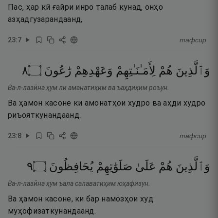
Пас, ҳар кӣ ғайри инро талаб кунад, онҳо
азҳадгузарандаанд,
23
:
7
тафсир
٨
۝
رَٰعُونَ
وَعَهْدِهِمْ
لِأَمَـٰنَـٰتِهِمْ
هُمْ
وَٱلَّذِينَ
Ва-л-лазӣна ҳум ли аманатиҳим ва ъаҳдиҳим роъун.
Ва ҳамон касоне ки амонатҳои худро ва аҳди худро
риъояткунандаанд.
23
:
8
тафсир
٩
۝
يُحَافِظُونَ
صَلَوَٰتِهِمْ
عَلَىٰ
هُمْ
وَٱلَّذِينَ
Ва-л-лазӣна ҳум ъала салаватиҳим юҳафизун.
Ва ҳамон касоне, ки бар намозҳои худ
муҳофизаткунандаанд.