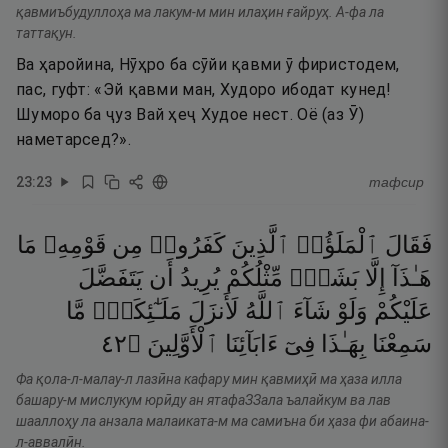
қавмиъбудуллоҳа ма лакум-м мин илаҳин ғайруҳ. А-фа ла
таттақун.
Ва ҳаройина, Нӯҳро ба сӯйи қавми ӯ фиристодем,
пас, гуфт: «Эй қавми ман, Худоро ибодат кунед!
Шуморо ба ҷуз Вай ҳеҷ Худое нест. Оё (аз Ӯ)
наметарсед?».
23
:
23
тафсир
فَقَالَ
ٱلْمَلَؤُا۟
ٱلَّذِينَ
كَفَرُوا۟
مِن
قَوْمِهِۦ
مَا
هَـٰذَآ
إِلَّا
بَشَرٌۭ
مِّثْلُكُمْ
يُرِيدُ
أَن
يَتَفَضَّلَ
عَلَيْكُمْ
وَلَوْ
شَآءَ
ٱللَّهُ
لَأَنزَلَ
مَلَـٰٓئِكَةًۭ
مَّا
٢٤
۝
ٱلْأَوَّلِينَ
ءَابَآئِنَا
فِىٓ
بِهَـٰذَا
سَمِعْنَا
Фа қола-л-малау-л лазӣна кафару мин қавмиҳӣ ма ҳаза илла
башару-м мислукум юрӣду ан ятафаЗЗала ъалайкум ва лав
шааллоҳу ла анзала малаиката-м ма самиъна би ҳаза фи абаина-
л-аввалӣн.