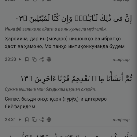
٣٠
۝
لَمُبْتَلِينَ
كُنَّا
وَإِن
لَـَٔايَـٰتٍۢ
ذَٰلِكَ
فِى
إِنَّ
Инна фӣ залика ла айати-в ва ин кунна ла мубталӣн.
Ҳаройина, дар ин (моҷаро) нишонаҳо ва ибратҳо
ҳаст ва ҳамоно, Мо танҳо имтиҳонкунанда будем.
23
:
30
тафсир
٣١
۝
ءَاخَرِينَ
قَرْنًا
بَعْدِهِمْ
مِنۢ
أَنشَأْنَا
ثُمَّ
Сумма аншаъна мин баъдиҳим қарнан охарӣн.
Сипас, баъди онҳо қарн (гурӯҳ)-и дигареро
биёфаридем.
23
:
31
тафсир