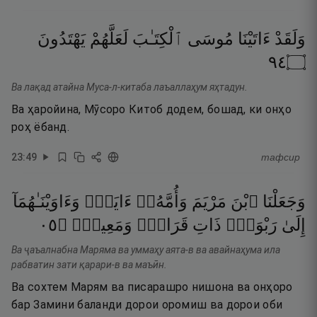
وَلَقَدْ
ءَاتَيْنَا
مُوسَى
ٱلْكِتَـٰبَ
لَعَلَّهُمْ
يَهْتَدُونَ
٤٩
۝
Ва лақад атайна Муса-л-китаба лаъаллаҳум яҳтадун.
Ва ҳаройина, Мӯсоро Китоб додем, бошад, ки онҳо
роҳ ёбанд.
23
:
49
тафсир
وَجَعَلْنَا
ٱبْنَ
مَرْيَمَ
وَأُمَّهُۥٓ
ءَايَةًۭ
وَءَاوَيْنَـٰهُمَآ
٥٠
۝
وَمَعِينٍۢ
قَرَارٍۢ
ذَاتِ
رَبْوَةٍۢ
إِلَىٰ
Ва ҷаъалнабна Маряма ва уммаҳу аята-в ва авайнаҳума ила
рабватин зати қарари-в ва маъӣн.
Ва сохтем Марям ва писарашро нишона ва онҳоро
бар Замини баланди дорои оромиш ва дорои оби