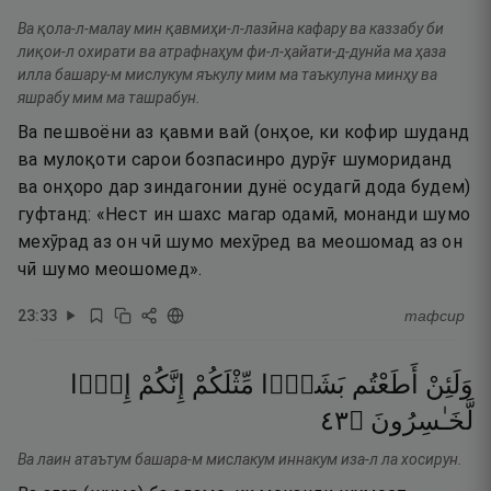
Ва қола-л-малау мин қавмиҳи-л-лазӣна кафару ва каззабу би
лиқои-л охирати ва атрафнаҳум фи-л-ҳайати-д-дунйа ма ҳаза
илла башару-м мислукум яъкулу мим ма таъкулуна минҳу ва
яшрабу мим ма ташрабун.
Ва пешвоёни аз қавми вай (онҳое, ки кофир шуданд
ва мулоқоти сарои бозпасинро дурӯғ шумориданд
ва онҳоро дар зиндагонии дунё осудагӣ дода будем)
гуфтанд: «Нест ин шахс магар одамӣ, монанди шумо
мехӯрад аз он чӣ шумо мехӯред ва меошомад аз он
чӣ шумо меошомед».
23
:
33
тафсир
وَلَئِنْ
أَطَعْتُم
بَشَرًۭا
مِّثْلَكُمْ
إِنَّكُمْ
إِذًۭا
٣٤
۝
لَّخَـٰسِرُونَ
Ва лаин атаътум башара-м мислакум иннакум иза-л ла хосирун.