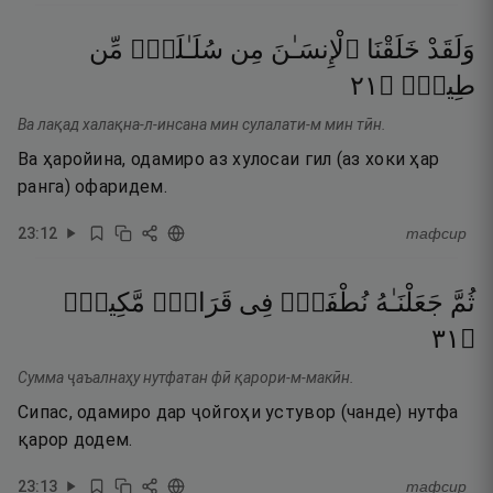
وَلَقَدْ
خَلَقْنَا
ٱلْإِنسَـٰنَ
مِن
سُلَـٰلَةٍۢ
مِّن
١٢
۝
طِينٍۢ
Ва лақад халақна-л-инсана мин сулалати-м мин тӣн.
Ва ҳаройина, одамиро аз хулосаи гил (аз хоки ҳар
ранга) офаридем.
23
:
12
тафсир
ثُمَّ
جَعَلْنَـٰهُ
نُطْفَةًۭ
فِى
قَرَارٍۢ
مَّكِينٍۢ
١٣
۝
Сумма ҷаъалнаҳу нутфатан фӣ қарори-м-макӣн.
Сипас, одамиро дар ҷойгоҳи устувор (чанде) нутфа
қарор додем.
23
:
13
тафсир