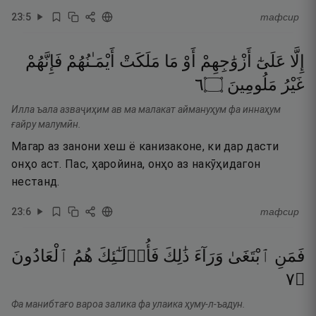
23
:
5
тафсир
إِلَّا
عَلَىٰٓ
أَزْوَٰجِهِمْ
أَوْ
مَا
مَلَكَتْ
أَيْمَـٰنُهُمْ
فَإِنَّهُمْ
٦
۝
مَلُومِينَ
غَيْرُ
Илла ъала азваҷиҳим ав ма малакат аймануҳум фа иннаҳум
ғайру малумӣн.
Магар аз занони хеш ё канизаконе, ки дар дасти
онҳо аст. Пас, ҳаройина, онҳо аз накӯҳидагон
нестанд.
23
:
6
тафсир
فَمَنِ
ٱبْتَغَىٰ
وَرَآءَ
ذَٰلِكَ
فَأُو۟لَـٰٓئِكَ
هُمُ
ٱلْعَادُونَ
٧
۝
Фа манибтағо вароа залика фа улаика ҳуму-л-ъадун.