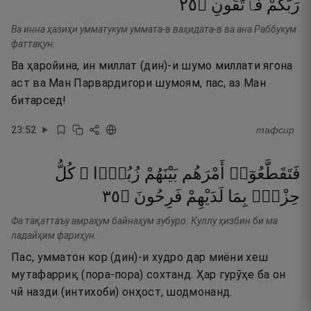
٥٢
۝
فَٱتَّقُونِ
رَبُّكُمْ
Ва инна ҳазиҳи умматукум уммата-в ваҳидата-в ва ана Раббукум
фаттақун.
Ва ҳаройина, ин миллат (дин)-и шумо миллати ягона
аст ва Ман Парвардигори шумоям, пас, аз Ман
битарсед!
23
:
52
тафсир
فَتَقَطَّعُوٓا۟
أَمْرَهُم
بَيْنَهُمْ
زُبُرًۭا ۖ
كُلُّ
٥٣
۝
فَرِحُونَ
لَدَيْهِمْ
بِمَا
حِزْبٍۭ
Фа тақаттаъу амраҳум байнаҳум зубуро. Куллу ҳизбин би ма
ладайҳим фариҳун.
Пас, умматон кор (дин)-и худро дар миёни хеш
мутафарриқ (пора-пора) сохтанд. Ҳар гурӯҳе ба он
чӣ назди (интихоби) онҳост, шодмонанд.