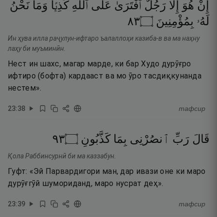
إِنْ
هُوَ
إِلَّا
رَجُلٌ
ٱفْتَرَىٰ
عَلَى
ٱللَّهِ
كَذِبًۭا
وَمَا
نَحْنُ
٣٨
۝
بِمُؤْمِنِينَ
لَهُۥ
Ин ҳува илла раҷулун-ифтаро ъалаллоҳи казиба-в ва ма наҳну
лаҳу би муъминӣн.
Нест ин шахс, магар марде, ки бар Худо дурӯғро
ифтиро (бофта) кардааст ва мо ӯро тасдиқкунанда
нестем».
23
:
38
тафсир
٣٩
۝
كَذَّبُونِ
بِمَا
ٱنصُرْنِى
رَبِّ
قَالَ
Қола Раббинсурнӣ би ма каззабун.
Гуфт: «Эй Парвардигори ман, дар ивази оне ки маро
дурӯғгӯй шумориданд, маро нусрат деҳ».
23
:
39
тафсир