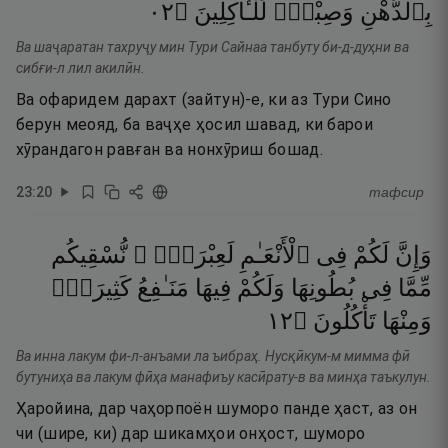
٢٠
۝
لِّلْـَٔاكِلِينَ
وَصِبْغٍۢ
بِٱلدُّهْنِ
Ва шаҷаратан тахруҷу мин Тури Сайнаа танбуту би-д-дуҳни ва
сибғи-л лил акилӣн.
Ва офаридем дарахт (зайтун)-е, ки аз Тури Сино
берун меояд, ба ваҷҳе ҳосил шавад, ки барои
хӯрандагон равған ва нонхӯриш бошад.
23
:
20
тафсир
وَإِنَّ
لَكُمْ
فِى
ٱلْأَنْعَـٰمِ
لَعِبْرَةًۭ ۖ
نُّسْقِيكُم
مِّمَّا
فِى
بُطُونِهَا
وَلَكُمْ
فِيهَا
مَنَـٰفِعُ
كَثِيرَةٌۭ
٢١
۝
تَأْكُلُونَ
وَمِنْهَا
Ва инна лакум фи-л-анъами ла ъибраҳ. Нусқӣкум-м мимма фӣ
бутуниҳа ва лакум фӣҳа манафиъу касӣрату-в ва минҳа таъкулун.
Ҳаройина, дар чаҳорпоён шуморо панде ҳаст, аз он
чи (шире, ки) дар шикамҳои онҳост, шуморо