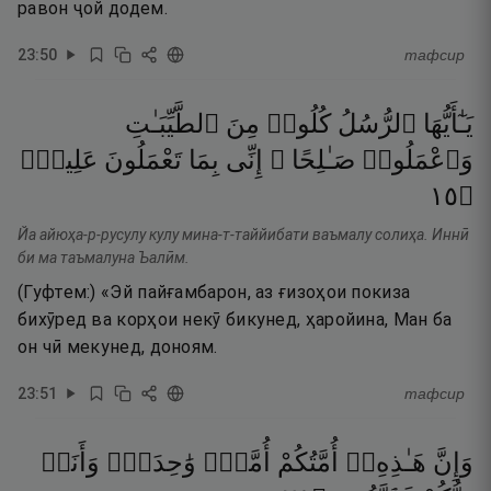
равон ҷой додем.
23
:
50
тафсир
يَـٰٓأَيُّهَا
ٱلرُّسُلُ
كُلُوا۟
مِنَ
ٱلطَّيِّبَـٰتِ
وَٱعْمَلُوا۟
صَـٰلِحًا ۖ
إِنِّى
بِمَا
تَعْمَلُونَ
عَلِيمٌۭ
٥١
۝
Йа айюҳа-р-русулу кулу мина-т-таййибати ваъмалу солиҳа. Иннӣ
би ма таъмалуна Ъалӣм.
(Гуфтем:) «Эй пайғамбарон, аз ғизоҳои покиза
бихӯред ва корҳои некӯ бикунед, ҳаройина, Ман ба
он чӣ мекунед, доноям.
23
:
51
тафсир
وَإِنَّ
هَـٰذِهِۦٓ
أُمَّتُكُمْ
أُمَّةًۭ
وَٰحِدَةًۭ
وَأَنَا۠