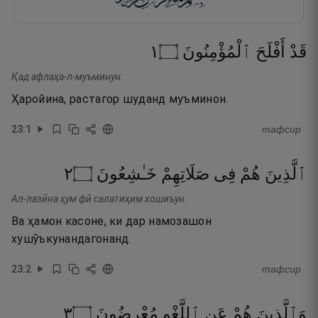
١
۝
ٱلْمُؤْمِنُونَ
أَفْلَحَ
قَدْ
Қад афлаҳа-л-муъминун.
Ҳаройина, растагор шуданд муъминон.
23
:
1
тафсир
٢
۝
خَـٰشِعُونَ
صَلَاتِهِمْ
فِى
هُمْ
ٱلَّذِينَ
Ал-лазӣна ҳум фӣ салатиҳим хошиъун.
Ва ҳамон касоне, ки дар намозашон
хушӯъкунандагонанд.
23
:
2
тафсир
٣
۝
مُعْرِضُونَ
ٱللَّغْوِ
عَنِ
هُمْ
وَٱلَّذِينَ