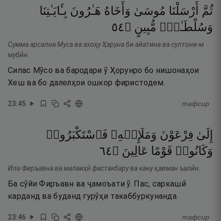
ثُمَّ
أَرْسَلْنَا
مُوسَىٰ
وَأَخَاهُ
هَـٰرُونَ
بِـَٔايَـٰتِنَا
٤٥
۝
مُّبِينٍ
وَسُلْطَـٰنٍۢ
Сумма арсална Муса ва ахоҳу Ҳаруна би айатина ва султони-м
мубӣн.
Сипас Мӯсо ва бародари ӯ Ҳорунро бо нишонаҳои
Хеш ва бо далелҳои ошкор фиристодем.
23
:
45
тафсир
إِلَىٰ
فِرْعَوْنَ
وَمَلَإِي۟هِۦ
فَٱسْتَكْبَرُوا۟
٤٦
۝
عَالِينَ
قَوْمًا
وَكَانُوا۟
Ила Фиръавна ва малаиҳӣ фастакбару ва кану қавман ъалӣн.
Ба сӯйи Фиръавн ва ҷамоъати ӯ. Пас, саркашӣ
карданд ва буданд гурӯҳи такаббуркунанда.
23
:
46
тафсир