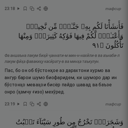
23
:
18
тафсир
فَأَنشَأْنَا
لَكُم
بِهِۦ
جَنَّـٰتٍۢ
مِّن
نَّخِيلٍۢ
وَأَعْنَـٰبٍۢ
لَّكُمْ
فِيهَا
فَوَٰكِهُ
كَثِيرَةٌۭ
وَمِنْهَا
١٩
۝
تَأْكُلُونَ
Фа аншаъна лакум биҳӣ ҷаннати-м мин-н-нахӣли-в ва аънаби-л
лакум фӣҳа фавакиҳу касӣрату-в ва минҳа таъкулун.
Пас, бо он об бӯстонҳое аз дарахтони хурмо ва
ангур барои шумо биофаридем, ки шуморо дар ин
бӯстонҳо меваҳои бисёр пайдо шавад ва баъзе
онро (ҳамчу ғизо) мехӯред.
23
:
19
тафсир
وَشَجَرَةًۭ
تَخْرُجُ
مِن
طُورِ
سَيْنَآءَ
تَنۢبُتُ