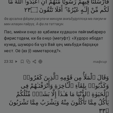
فَأَرْسَلْنَا
فِيهِمْ
رَسُولًۭا
مِّنْهُمْ
أَنِ
ٱعْبُدُوا۟
ٱللَّهَ
مَا
٣٢
۝
تَتَّقُونَ
أَفَلَا
غَيْرُهُۥٓ ۖ
إِلَـٰهٍ
مِّنْ
لَكُم
Фа арсална фӣҳим расула-м минҳум аниъбудуллоҳа ма лакум-м
мин илаҳин ғайруҳ. А-фа ла таттақун.
Пас, миёни онҳо аз қабилаи худашон пайғамбареро
фиристодем, ки ба онҳо (мегуфт): «Худоро ибодат
кунед, шуморо ба ҷуз Вай ҳеҷ маъбуди барҳақе
нест. Оё (аз ӯ) наметарсед?».
23
:
32
тафсир
وَقَالَ
ٱلْمَلَأُ
مِن
قَوْمِهِ
ٱلَّذِينَ
كَفَرُوا۟
وَكَذَّبُوا۟
بِلِقَآءِ
ٱلْـَٔاخِرَةِ
وَأَتْرَفْنَـٰهُمْ
فِى
ٱلْحَيَوٰةِ
ٱلدُّنْيَا
مَا
هَـٰذَآ
إِلَّا
بَشَرٌۭ
مِّثْلُكُمْ
يَأْكُلُ
مِمَّا
تَأْكُلُونَ
مِنْهُ
وَيَشْرَبُ
مِمَّا
تَشْرَبُونَ
٣٣
۝