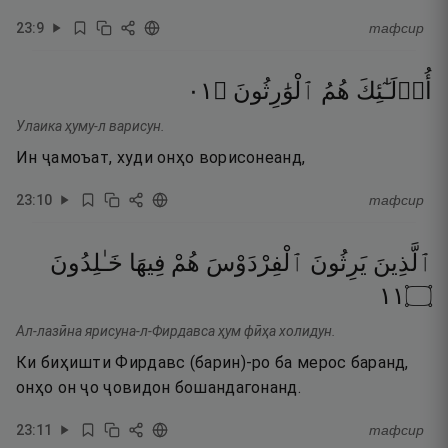
23
:
9
тафсир
١٠
۝
ٱلْوَٰرِثُونَ
هُمُ
أُو۟لَـٰٓئِكَ
Улаика ҳуму-л варисун.
Ин ҷамоъат, худи онҳо ворисонеанд,
23
:
10
тафсир
ٱلَّذِينَ
يَرِثُونَ
ٱلْفِرْدَوْسَ
هُمْ
فِيهَا
خَـٰلِدُونَ
١١
۝
Ал-лазӣна ярисуна-л-Фирдавса ҳум фӣҳа холидун.
Ки биҳишти Фирдавс (барин)-ро ба мерос баранд,
онҳо он ҷо ҷовидон бошандагонанд.
23
:
11
тафсир