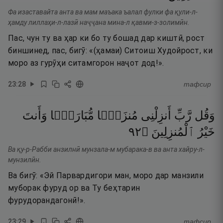
Фа изаставайта анта ва мам маъака ъалал фулки фа қули-л-
ҳамду лиллаҳи-л-лазӣ наҷҷана мина-л қавми-з-золимӣн.
Пас, чун ту ва ҳар ки бо ту бошад дар киштӣ, рост
биншинед, пас, бигӯ: «(ҳамаи) Ситоиш Худойрост, ки
моро аз гурӯҳи ситамгорон наҷот дод!».
23
:
28
тафсир
وَقُل
رَّبِّ
أَنزِلْنِى
مُنزَلًۭا
مُّبَارَكًۭا
وَأَنتَ
٢٩
۝
ٱلْمُنزِلِينَ
خَيْرُ
Ва қу-р-Рабби анзилнӣ мунзала-м мубарака-в ва анта хайру-л-
мунзилӣн.
Ва бигӯ: «Эй Парвардигори ман, моро дар манзили
муборак фуруд ор ва Ту беҳтарин
фурудорандагонӣ!».
23
:
29
тафсир