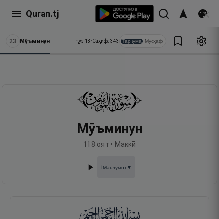
Quran.tj
23
Мӯъминун
Тарҷума
Мусҳаф
Ҷуз
18
•
Саҳифа
343
Мӯъминун
118
оят •
Маккӣ
Маълумот
▼
ℹ️