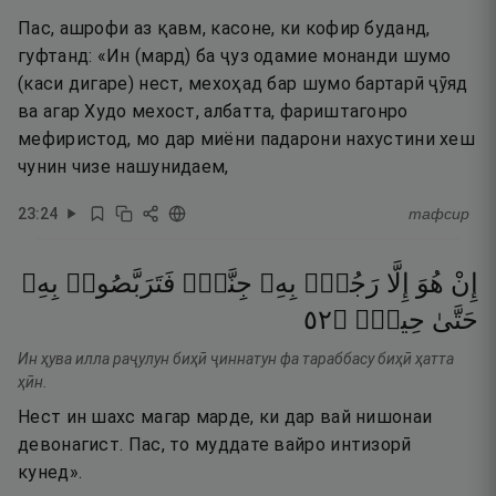
Пас, ашрофи аз қавм, касоне, ки кофир буданд,
гуфтанд: «Ин (мард) ба ҷуз одамие монанди шумо
(каси дигаре) нест, мехоҳад бар шумо бартарӣ ҷӯяд
ва агар Худо мехост, албатта, фариштагонро
мефиристод, мо дар миёни падарони нахустини хеш
чунин чизе нашунидаем,
23
:
24
тафсир
إِنْ
هُوَ
إِلَّا
رَجُلٌۢ
بِهِۦ
جِنَّةٌۭ
فَتَرَبَّصُوا۟
بِهِۦ
٢٥
۝
حِينٍۢ
حَتَّىٰ
Ин ҳува илла раҷулун биҳӣ ҷиннатун фа тараббасу биҳӣ ҳатта
ҳӣн.
Нест ин шахс магар марде, ки дар вай нишонаи
девонагист. Пас, то муддате вайро интизорӣ
кунед».