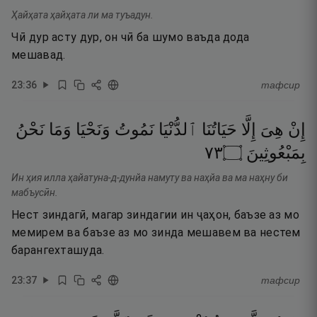
Ҳайҳата ҳайҳата ли ма туъадун.
Чӣ дур асту дур, он чӣ ба шумо ваъда дода
мешавад.
23
:
36
тафсир
إِنْ
هِىَ
إِلَّا
حَيَاتُنَا
ٱلدُّنْيَا
نَمُوتُ
وَنَحْيَا
وَمَا
نَحْنُ
٣٧
۝
بِمَبْعُوثِينَ
Ин ҳия илла ҳайатуна-д-дунйа намуту ва наҳйа ва ма наҳну би
мабъусӣн.
Нест зиндагӣ, магар зиндагии ин ҷаҳон, баъзе аз мо
мемирем ва баъзе аз мо зинда мешавем ва нестем
барангехташуда.
23
:
37
тафсир