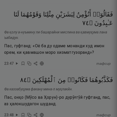
فَقَالُوٓا۟
أَنُؤْمِنُ
لِبَشَرَيْنِ
مِثْلِنَا
وَقَوْمُهُمَا
لَنَا
٤٧
۝
عَـٰبِدُونَ
Фа қолу а-нуъмину ли башарайни мислина ва қавмуҳума лана
ъабидун.
Пас, гуфтанд: «Оё ба ду одаме монанди худ имон
орем, ки қавмашон моро хизматгузоранд»?
23
:
47
тафсир
٤٨
۝
ٱلْمُهْلَكِينَ
مِنَ
فَكَانُوا۟
فَكَذَّبُوهُمَا
Фа каззабуҳума факану мина-л муҳлакӣн.
Пас, онҳо (Мӯсо ва Ҳорун)-ро дурӯғгӯй гуфтанд, пас,
аз ҳалокшудагон шуданд.
23
:
48
тафсир