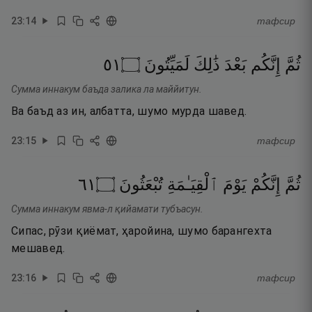
23
:
14
тафсир
١٥
۝
لَمَيِّتُونَ
ذَٰلِكَ
بَعْدَ
إِنَّكُم
ثُمَّ
Сумма иннакум баъда залика ла маййитун.
Ва баъд аз ин, албатта, шумо мурда шавед.
23
:
15
тафсир
١٦
۝
تُبْعَثُونَ
ٱلْقِيَـٰمَةِ
يَوْمَ
إِنَّكُمْ
ثُمَّ
Сумма иннакум явма-л қийамати тубъасун.
Сипас, рӯзи қиёмат, ҳаройина, шумо барангехта
мешавед.
23
:
16
тафсир