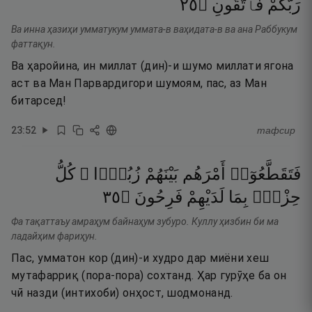
٥٢
۝
فَٱتَّقُونِ
رَبُّكُمْ
Ва инна ҳазиҳи умматукум уммата-в ваҳидата-в ва ана Раббукум
фаттақун.
Ва ҳаройина, ин миллат (дин)-и шумо миллати ягона
аст ва Ман Парвардигори шумоям, пас, аз Ман
битарсед!
23
:
52
тафсир
فَتَقَطَّعُوٓا۟
أَمْرَهُم
بَيْنَهُمْ
زُبُرًۭا ۖ
كُلُّ
٥٣
۝
فَرِحُونَ
لَدَيْهِمْ
بِمَا
حِزْبٍۭ
Фа тақаттаъу амраҳум байнаҳум зубуро. Куллу ҳизбин би ма
ладайҳим фариҳун.
Пас, умматон кор (дин)-и худро дар миёни хеш
мутафарриқ (пора-пора) сохтанд. Ҳар гурӯҳе ба он
чӣ назди (интихоби) онҳост, шодмонанд.