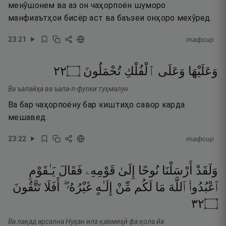
менӯшонем ва аз он чаҳорпоён шуморо
манфиаътҳои бисёр аст ва баъзеи онҳоро мехӯред.
23
:
21
тафсир
٢٢
۝
تُحْمَلُونَ
ٱلْفُلْكِ
وَعَلَى
وَعَلَيْهَا
Ва ъалайҳа ва ъала-л-фулки туҳмалун.
Ва бар чаҳорпоёну бар киштиҳо савор карда
мешавед.
23
:
22
тафсир
وَلَقَدْ
أَرْسَلْنَا
نُوحًا
إِلَىٰ
قَوْمِهِۦ
فَقَالَ
يَـٰقَوْمِ
ٱعْبُدُوا۟
ٱللَّهَ
مَا
لَكُم
مِّنْ
إِلَـٰهٍ
غَيْرُهُۥٓ ۖ
أَفَلَا
تَتَّقُونَ
٢٣
۝
Ва лақад арсална Нуҳан ила қавмиҳӣ фа қола йа