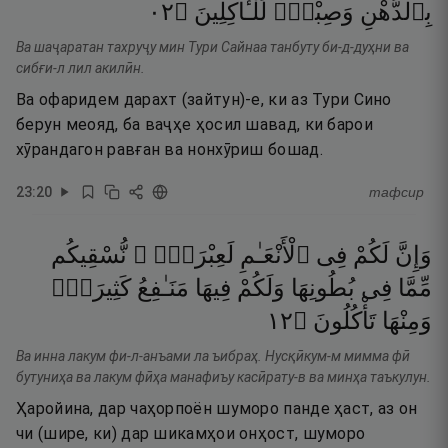
٢٠
۝
لِّلْـَٔاكِلِينَ
وَصِبْغٍۢ
بِٱلدُّهْنِ
Ва шаҷаратан тахруҷу мин Тури Сайнаа танбуту би-д-дуҳни ва
сибғи-л лил акилӣн.
Ва офаридем дарахт (зайтун)-е, ки аз Тури Сино
берун меояд, ба ваҷҳе ҳосил шавад, ки барои
хӯрандагон равған ва нонхӯриш бошад.
23
:
20
тафсир
وَإِنَّ
لَكُمْ
فِى
ٱلْأَنْعَـٰمِ
لَعِبْرَةًۭ ۖ
نُّسْقِيكُم
مِّمَّا
فِى
بُطُونِهَا
وَلَكُمْ
فِيهَا
مَنَـٰفِعُ
كَثِيرَةٌۭ
٢١
۝
تَأْكُلُونَ
وَمِنْهَا
Ва инна лакум фи-л-анъами ла ъибраҳ. Нусқӣкум-м мимма фӣ
бутуниҳа ва лакум фӣҳа манафиъу касӣрату-в ва минҳа таъкулун.
Ҳаройина, дар чаҳорпоён шуморо панде ҳаст, аз он
чи (шире, ки) дар шикамҳои онҳост, шуморо