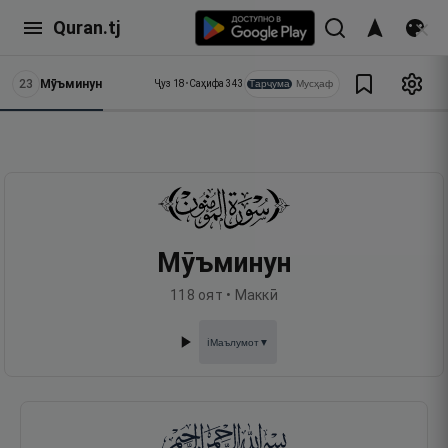
Quran.tj
23
Мӯъминун
Тарҷума
Мусҳаф
Ҷуз
18
•
Саҳифа
343
Мӯъминун
118
оят •
Маккӣ
Маълумот
▼
ℹ️