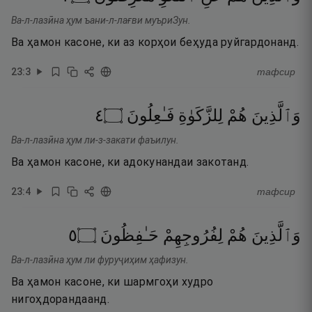
Ва-л-лазӣна ҳум ъани-л-лағви муъриЗун.
Ва ҳамон касоне, ки аз корҳои беҳуда руйгардонанд.
23
:
3
тафсир
٤
۝
فَـٰعِلُونَ
لِلزَّكَوٰةِ
هُمْ
وَٱلَّذِينَ
Ва-л-лазӣна ҳум ли-з-закати фаъилун.
Ва ҳамон касоне, ки адокунандаи закотанд.
23
:
4
тафсир
٥
۝
حَـٰفِظُونَ
لِفُرُوجِهِمْ
هُمْ
وَٱلَّذِينَ
Ва-л-лазӣна ҳум ли фуруҷиҳим ҳафизун.
Ва ҳамон касоне, ки шармгоҳи худро
нигоҳдорандаанд.