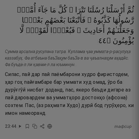
ثُمَّ
أَرْسَلْنَا
رُسُلَنَا
تَتْرَا ۖ
كُلَّ
مَا
جَآءَ
أُمَّةًۭ
رَّسُولُهَا
كَذَّبُوهُ ۚ
فَأَتْبَعْنَا
بَعْضَهُم
بَعْضًۭا
وَجَعَلْنَـٰهُمْ
أَحَادِيثَ ۚ
فَبُعْدًۭا
لِّقَوْمٍۢ
لَّا
٤٤
۝
يُؤْمِنُونَ
Сумма арсална русулана татра. Куллама ҷаа уммата-р-расулуҳа
каззабуҳ. Фа атбаъна баъЗаҳум баъЗа-в ва ҷаъалнаҳум аҳадӣс.
Фа буъда-л ли қавми-л ла юъминун.
Сипас, пай дар пай паёмбарони худро фиристодем,
ҳар гоҳ пайғамбаре бар уммати худ омад, ӯро ба
дурӯғгӯӣ нисбат доданд, пас, якеро баъди дигаре аз
пай даровардем ва умматҳоро достонҳо (афсона)
сохтем. Пас, (аз раҳмати Худо) дурӣ бод гурӯҳеро, ки
имон намеоранд.
23
:
44
тафсир