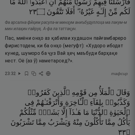
فَأَرْسَلْنَا
فِيهِمْ
رَسُولًۭا
مِّنْهُمْ
أَنِ
ٱعْبُدُوا۟
ٱللَّهَ
مَا
٣٢
۝
تَتَّقُونَ
أَفَلَا
غَيْرُهُۥٓ ۖ
إِلَـٰهٍ
مِّنْ
لَكُم
Фа арсална фӣҳим расула-м минҳум аниъбудуллоҳа ма лакум-м
мин илаҳин ғайруҳ. А-фа ла таттақун.
Пас, миёни онҳо аз қабилаи худашон пайғамбареро
фиристодем, ки ба онҳо (мегуфт): «Худоро ибодат
кунед, шуморо ба ҷуз Вай ҳеҷ маъбуди барҳақе
нест. Оё (аз ӯ) наметарсед?».
23
:
32
тафсир
وَقَالَ
ٱلْمَلَأُ
مِن
قَوْمِهِ
ٱلَّذِينَ
كَفَرُوا۟
وَكَذَّبُوا۟
بِلِقَآءِ
ٱلْـَٔاخِرَةِ
وَأَتْرَفْنَـٰهُمْ
فِى
ٱلْحَيَوٰةِ
ٱلدُّنْيَا
مَا
هَـٰذَآ
إِلَّا
بَشَرٌۭ
مِّثْلُكُمْ
يَأْكُلُ
مِمَّا
تَأْكُلُونَ
مِنْهُ
وَيَشْرَبُ
مِمَّا
تَشْرَبُونَ
٣٣
۝