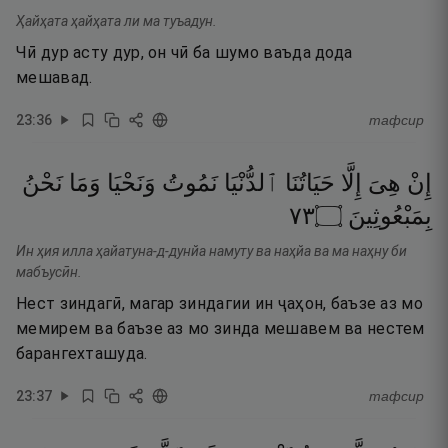
Ҳайҳата ҳайҳата ли ма туъадун.
Чӣ дур асту дур, он чӣ ба шумо ваъда дода
мешавад.
23
:
36
тафсир
إِنْ
هِىَ
إِلَّا
حَيَاتُنَا
ٱلدُّنْيَا
نَمُوتُ
وَنَحْيَا
وَمَا
نَحْنُ
٣٧
۝
بِمَبْعُوثِينَ
Ин ҳия илла ҳайатуна-д-дунйа намуту ва наҳйа ва ма наҳну би
мабъусӣн.
Нест зиндагӣ, магар зиндагии ин ҷаҳон, баъзе аз мо
мемирем ва баъзе аз мо зинда мешавем ва нестем
барангехташуда.
23
:
37
тафсир