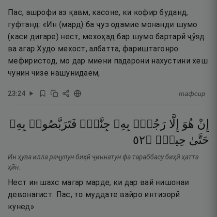
Пас, ашрофи аз қавм, касоне, ки кофир буданд,
гуфтанд: «Ин (мард) ба ҷуз одамие монанди шумо
(каси дигаре) нест, мехоҳад бар шумо бартарӣ ҷӯяд
ва агар Худо мехост, албатта, фариштагонро
мефиристод, мо дар миёни падарони нахустини хеш
чунин чизе нашунидаем,
23
:
24
тафсир
إِنْ
هُوَ
إِلَّا
رَجُلٌۢ
بِهِۦ
جِنَّةٌۭ
فَتَرَبَّصُوا۟
بِهِۦ
٢٥
۝
حِينٍۢ
حَتَّىٰ
Ин ҳува илла раҷулун биҳӣ ҷиннатун фа тараббасу биҳӣ ҳатта
ҳӣн.
Нест ин шахс магар марде, ки дар вай нишонаи
девонагист. Пас, то муддате вайро интизорӣ
кунед».