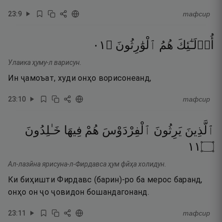
23
:
9
тафсир
١٠
۝
ٱلْوَٰرِثُونَ
هُمُ
أُو۟لَـٰٓئِكَ
Улаика ҳуму-л варисун.
Ин ҷамоъат, худи онҳо ворисонеанд,
23
:
10
тафсир
ٱلَّذِينَ
يَرِثُونَ
ٱلْفِرْدَوْسَ
هُمْ
فِيهَا
خَـٰلِدُونَ
١١
۝
Ал-лазӣна ярисуна-л-Фирдавса ҳум фӣҳа холидун.
Ки биҳишти Фирдавс (барин)-ро ба мерос баранд,
онҳо он ҷо ҷовидон бошандагонанд.
23
:
11
тафсир