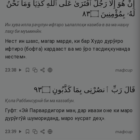
إِنْ
هُوَ
إِلَّا
رَجُلٌ
ٱفْتَرَىٰ
عَلَى
ٱللَّهِ
كَذِبًۭا
وَمَا
نَحْنُ
٣٨
۝
بِمُؤْمِنِينَ
لَهُۥ
Ин ҳува илла раҷулун-ифтаро ъалаллоҳи казиба-в ва ма наҳну
лаҳу би муъминӣн.
Нест ин шахс, магар марде, ки бар Худо дурӯғро
ифтиро (бофта) кардааст ва мо ӯро тасдиқкунанда
нестем».
23
:
38
тафсир
٣٩
۝
كَذَّبُونِ
بِمَا
ٱنصُرْنِى
رَبِّ
قَالَ
Қола Раббинсурнӣ би ма каззабун.
Гуфт: «Эй Парвардигори ман, дар ивази оне ки маро
дурӯғгӯй шумориданд, маро нусрат деҳ».
23
:
39
тафсир