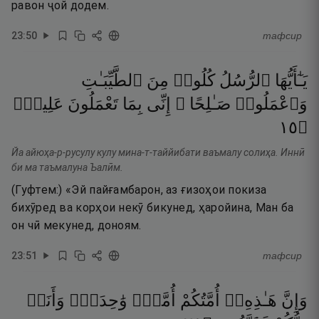
равон ҷой додем.
23
:
50
тафсир
يَـٰٓأَيُّهَا
ٱلرُّسُلُ
كُلُوا۟
مِنَ
ٱلطَّيِّبَـٰتِ
وَٱعْمَلُوا۟
صَـٰلِحًا ۖ
إِنِّى
بِمَا
تَعْمَلُونَ
عَلِيمٌۭ
٥١
۝
Йа айюҳа-р-русулу кулу мина-т-таййибати ваъмалу солиҳа. Иннӣ
би ма таъмалуна Ъалӣм.
(Гуфтем:) «Эй пайғамбарон, аз ғизоҳои покиза
бихӯред ва корҳои некӯ бикунед, ҳаройина, Ман ба
он чӣ мекунед, доноям.
23
:
51
тафсир
وَإِنَّ
هَـٰذِهِۦٓ
أُمَّتُكُمْ
أُمَّةًۭ
وَٰحِدَةًۭ
وَأَنَا۠