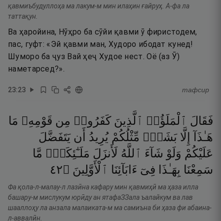
қавмиъбудуллоҳа ма лакум-м мин илаҳин ғайруҳ. А-фа ла
таттақун.
Ва ҳаройина, Нӯҳро ба сӯйи қавми ӯ фиристодем,
пас, гуфт: «Эй қавми ман, Худоро ибодат кунед!
Шуморо ба ҷуз Вай ҳеҷ Худое нест. Оё (аз Ӯ)
наметарсед?».
23
:
23
тафсир
فَقَالَ
ٱلْمَلَؤُا۟
ٱلَّذِينَ
كَفَرُوا۟
مِن
قَوْمِهِۦ
مَا
هَـٰذَآ
إِلَّا
بَشَرٌۭ
مِّثْلُكُمْ
يُرِيدُ
أَن
يَتَفَضَّلَ
عَلَيْكُمْ
وَلَوْ
شَآءَ
ٱللَّهُ
لَأَنزَلَ
مَلَـٰٓئِكَةًۭ
مَّا
٢٤
۝
ٱلْأَوَّلِينَ
ءَابَآئِنَا
فِىٓ
بِهَـٰذَا
سَمِعْنَا
Фа қола-л-малау-л лазӣна кафару мин қавмиҳӣ ма ҳаза илла
башару-м мислукум юрӣду ан ятафаЗЗала ъалайкум ва лав
шааллоҳу ла анзала малаиката-м ма самиъна би ҳаза фи абаина-
л-аввалӣн.