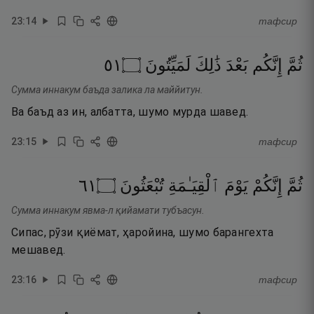
23
:
14
тафсир
١٥
۝
لَمَيِّتُونَ
ذَٰلِكَ
بَعْدَ
إِنَّكُم
ثُمَّ
Сумма иннакум баъда залика ла маййитун.
Ва баъд аз ин, албатта, шумо мурда шавед.
23
:
15
тафсир
١٦
۝
تُبْعَثُونَ
ٱلْقِيَـٰمَةِ
يَوْمَ
إِنَّكُمْ
ثُمَّ
Сумма иннакум явма-л қийамати тубъасун.
Сипас, рӯзи қиёмат, ҳаройина, шумо барангехта
мешавед.
23
:
16
тафсир