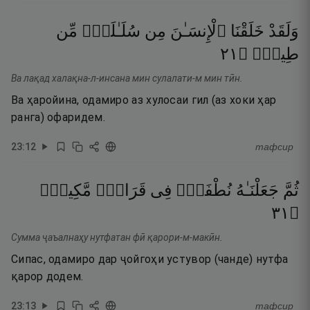
وَلَقَدْ
خَلَقْنَا
ٱلْإِنسَـٰنَ
مِن
سُلَـٰلَةٍۢ
مِّن
١٢
۝
طِينٍۢ
Ва лақад халақна-л-инсана мин сулалати-м мин тӣн.
Ва ҳаройина, одамиро аз хулосаи гил (аз хоки ҳар
ранга) офаридем.
23
:
12
тафсир
ثُمَّ
جَعَلْنَـٰهُ
نُطْفَةًۭ
فِى
قَرَارٍۢ
مَّكِينٍۢ
١٣
۝
Сумма ҷаъалнаҳу нутфатан фӣ қарори-м-макӣн.
Сипас, одамиро дар ҷойгоҳи устувор (чанде) нутфа
қарор додем.
23
:
13
тафсир