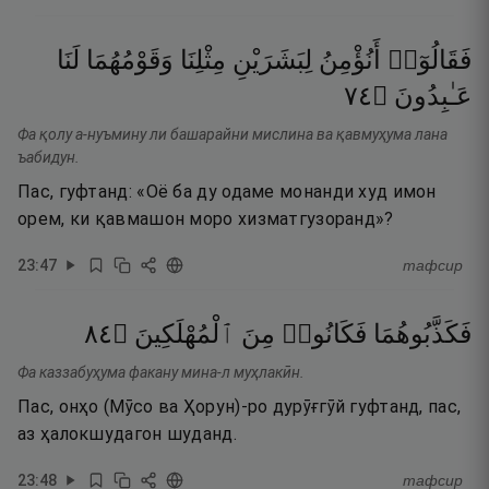
فَقَالُوٓا۟
أَنُؤْمِنُ
لِبَشَرَيْنِ
مِثْلِنَا
وَقَوْمُهُمَا
لَنَا
٤٧
۝
عَـٰبِدُونَ
Фа қолу а-нуъмину ли башарайни мислина ва қавмуҳума лана
ъабидун.
Пас, гуфтанд: «Оё ба ду одаме монанди худ имон
орем, ки қавмашон моро хизматгузоранд»?
23
:
47
тафсир
٤٨
۝
ٱلْمُهْلَكِينَ
مِنَ
فَكَانُوا۟
فَكَذَّبُوهُمَا
Фа каззабуҳума факану мина-л муҳлакӣн.
Пас, онҳо (Мӯсо ва Ҳорун)-ро дурӯғгӯй гуфтанд, пас,
аз ҳалокшудагон шуданд.
23
:
48
тафсир