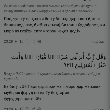
Фа изаставайта анта ва мам маъака ъалал фулки фа қули-л-
ҳамду лиллаҳи-л-лазӣ наҷҷана мина-л қавми-з-золимӣн.
Пас, чун ту ва ҳар ки бо ту бошад дар киштӣ, рост
биншинед, пас, бигӯ: «(ҳамаи) Ситоиш Худойрост, ки
моро аз гурӯҳи ситамгорон наҷот дод!».
23
:
28
тафсир
وَقُل
رَّبِّ
أَنزِلْنِى
مُنزَلًۭا
مُّبَارَكًۭا
وَأَنتَ
٢٩
۝
ٱلْمُنزِلِينَ
خَيْرُ
Ва қу-р-Рабби анзилнӣ мунзала-м мубарака-в ва анта хайру-л-
мунзилӣн.
Ва бигӯ: «Эй Парвардигори ман, моро дар манзили
муборак фуруд ор ва Ту беҳтарин
фурудорандагонӣ!».
23
:
29
тафсир