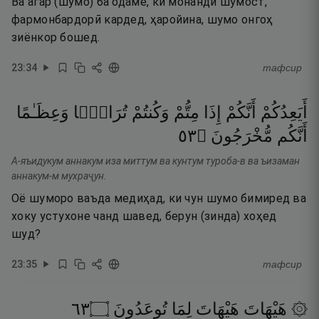
Ва агар (шумо) ба одаме, ки монанди шумост,
фармонбардорӣ кардед, ҳаройина, шумо онгоҳ
зиёнкор бошед.
23
:
34
тафсир
أَيَعِدُكُمْ
أَنَّكُمْ
إِذَا
مِتُّمْ
وَكُنتُمْ
تُرَابًۭا
وَعِظَـٰمًا
٣٥
۝
مُّخْرَجُونَ
أَنَّكُم
А-яъидукум аннакум иза миттум ва кунтум туроба-в ва ъизаман
аннакум-м мухраҷун.
Оё шуморо ваъда медиҳад, ки чун шумо бимиред ва
хоку устухоне чанд шавед, берун (зинда) хоҳед
шуд?
23
:
35
тафсир
٣٦
۝
تُوعَدُونَ
لِمَا
هَيْهَاتَ
۞ هَيْهَاتَ