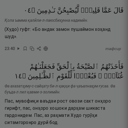
٤٠
۝
نَـٰدِمِينَ
لَّيُصْبِحُنَّ
قَلِيلٍۢ
عَمَّا
قَالَ
Қола ъамма қалӣли-л-лаюсбиҳунна надимӣн.
(Худо) гуфт: «Бо андак замон пушаймон хоҳанд
шуд».
23
:
40
тафсир
فَأَخَذَتْهُمُ
ٱلصَّيْحَةُ
بِٱلْحَقِّ
فَجَعَلْنَـٰهُمْ
٤١
۝
ٱلظَّـٰلِمِينَ
لِّلْقَوْمِ
فَبُعْدًۭا
غُثَآءًۭ ۚ
Фа ахазатҳуму-с-сайҳату би-л-ҳаққи фа ҷаъалнаҳум ғусаа. Фа
буъда-л лил қавми-з-золимӣн.
Пас, мувофиқи ваъдаи рост овози сахт онҳоро
гирифт, пас, онҳоро хошоки дарҳам шикаста
гардонидем. Пас, аз раҳмати Худо гурӯҳи
ситамгоронро дурӣ бод.