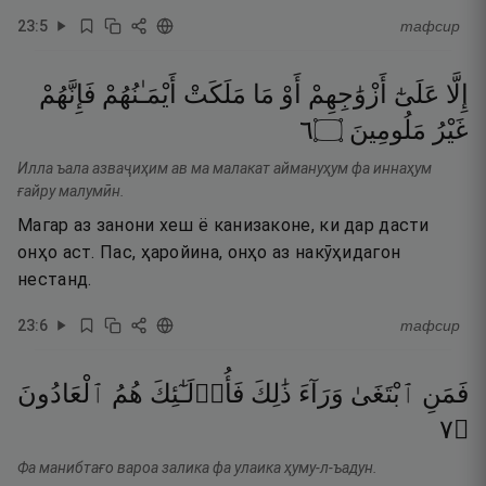
23
:
5
тафсир
إِلَّا
عَلَىٰٓ
أَزْوَٰجِهِمْ
أَوْ
مَا
مَلَكَتْ
أَيْمَـٰنُهُمْ
فَإِنَّهُمْ
٦
۝
مَلُومِينَ
غَيْرُ
Илла ъала азваҷиҳим ав ма малакат аймануҳум фа иннаҳум
ғайру малумӣн.
Магар аз занони хеш ё канизаконе, ки дар дасти
онҳо аст. Пас, ҳаройина, онҳо аз накӯҳидагон
нестанд.
23
:
6
тафсир
فَمَنِ
ٱبْتَغَىٰ
وَرَآءَ
ذَٰلِكَ
فَأُو۟لَـٰٓئِكَ
هُمُ
ٱلْعَادُونَ
٧
۝
Фа манибтағо вароа залика фа улаика ҳуму-л-ъадун.