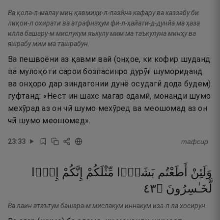
Ва қола-л-малау мин қавмиҳи-л-лазӣна кафару ва каззабу би
лиқои-л охирати ва атрафнаҳум фи-л-ҳайати-д-дунйа ма ҳаза
илла башару-м мислукум яъкулу мим ма таъкулуна минҳу ва
яшрабу мим ма ташрабун.
Ва пешвоёни аз қавми вай (онҳое, ки кофир шуданд
ва мулоқоти сарои бозпасинро дурӯғ шумориданд
ва онҳоро дар зиндагонии дунё осудагӣ дода будем)
гуфтанд: «Нест ин шахс магар одамӣ, монанди шумо
мехӯрад аз он чӣ шумо мехӯред ва меошомад аз он
чӣ шумо меошомед».
23
:
33
тафсир
وَلَئِنْ
أَطَعْتُم
بَشَرًۭا
مِّثْلَكُمْ
إِنَّكُمْ
إِذًۭا
٣٤
۝
لَّخَـٰسِرُونَ
Ва лаин атаътум башара-м мислакум иннакум иза-л ла хосирун.