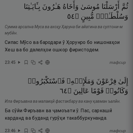
ثُمَّ
أَرْسَلْنَا
مُوسَىٰ
وَأَخَاهُ
هَـٰرُونَ
بِـَٔايَـٰتِنَا
٤٥
۝
مُّبِينٍ
وَسُلْطَـٰنٍۢ
Сумма арсална Муса ва ахоҳу Ҳаруна би айатина ва султони-м
мубӣн.
Сипас Мӯсо ва бародари ӯ Ҳорунро бо нишонаҳои
Хеш ва бо далелҳои ошкор фиристодем.
23
:
45
тафсир
إِلَىٰ
فِرْعَوْنَ
وَمَلَإِي۟هِۦ
فَٱسْتَكْبَرُوا۟
٤٦
۝
عَالِينَ
قَوْمًا
وَكَانُوا۟
Ила Фиръавна ва малаиҳӣ фастакбару ва кану қавман ъалӣн.
Ба сӯйи Фиръавн ва ҷамоъати ӯ. Пас, саркашӣ
карданд ва буданд гурӯҳи такаббуркунанда.
23
:
46
тафсир