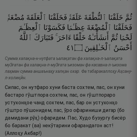
ثُمَّ
خَلَقْنَا
ٱلنُّطْفَةَ
عَلَقَةًۭ
فَخَلَقْنَا
ٱلْعَلَقَةَ
مُضْغَةًۭ
فَخَلَقْنَا
ٱلْمُضْغَةَ
عِظَـٰمًۭا
فَكَسَوْنَا
ٱلْعِظَـٰمَ
لَحْمًۭا
ثُمَّ
أَنشَأْنَـٰهُ
خَلْقًا
ءَاخَرَ ۚ
فَتَبَارَكَ
ٱللَّهُ
١٤
۝
ٱلْخَـٰلِقِينَ
أَحْسَنُ
Сумма халақна-н-нутфата ъалақатан фа халақна-л-ъалақата
муЗғатан фа халақна-л-муЗғата ъизоман фа касавна-л-ъизома
лаҳман сумма аншаънаҳу халқан охар. Фа табаракаллоҳу Аҳсану-
л-холиқӣн.
Сипас, он нутфаро хуни баста сохтем, пас, он хуни
бастаро гӯштпора сохтем, пас, он гӯштпораро
устухонҳое чанд сохтем, пас, бар он устухонҳо
гӯштро пӯшонидем, пас, ӯро офариниши дигар (бо
дамидани рӯҳ) офаридем. Пас, Худо бузургу бисёр
бо баракат (ва) некӯтарини офарандагон аст!
(Аллоҳу Акбар!)