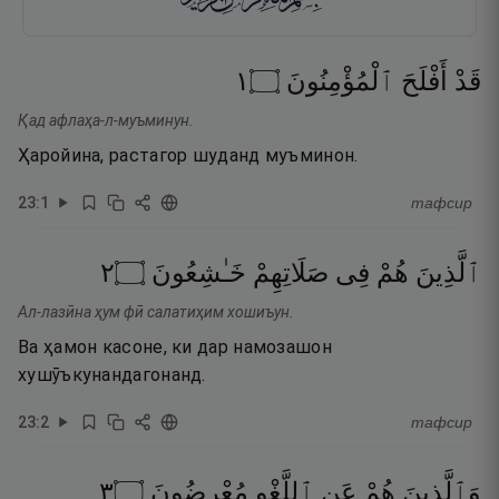
١
۝
ٱلْمُؤْمِنُونَ
أَفْلَحَ
قَدْ
Қад афлаҳа-л-муъминун.
Ҳаройина, растагор шуданд муъминон.
23
:
1
тафсир
٢
۝
خَـٰشِعُونَ
صَلَاتِهِمْ
فِى
هُمْ
ٱلَّذِينَ
Ал-лазӣна ҳум фӣ салатиҳим хошиъун.
Ва ҳамон касоне, ки дар намозашон
хушӯъкунандагонанд.
23
:
2
тафсир
٣
۝
مُعْرِضُونَ
ٱللَّغْوِ
عَنِ
هُمْ
وَٱلَّذِينَ