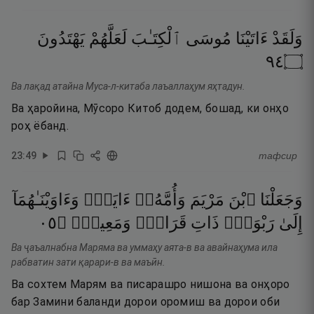
وَلَقَدْ
ءَاتَيْنَا
مُوسَى
ٱلْكِتَـٰبَ
لَعَلَّهُمْ
يَهْتَدُونَ
٤٩
۝
Ва лақад атайна Муса-л-китаба лаъаллаҳум яҳтадун.
Ва ҳаройина, Мӯсоро Китоб додем, бошад, ки онҳо
роҳ ёбанд.
23
:
49
тафсир
وَجَعَلْنَا
ٱبْنَ
مَرْيَمَ
وَأُمَّهُۥٓ
ءَايَةًۭ
وَءَاوَيْنَـٰهُمَآ
٥٠
۝
وَمَعِينٍۢ
قَرَارٍۢ
ذَاتِ
رَبْوَةٍۢ
إِلَىٰ
Ва ҷаъалнабна Маряма ва уммаҳу аята-в ва авайнаҳума ила
рабватин зати қарари-в ва маъӣн.
Ва сохтем Марям ва писарашро нишона ва онҳоро
бар Замини баланди дорои оромиш ва дорои оби