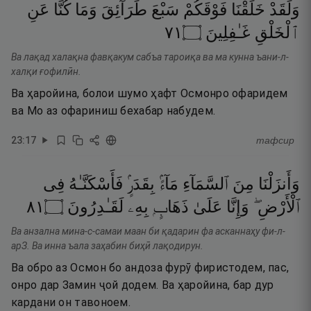
وَلَقَدْ
خَلَقْنَا
فَوْقَكُمْ
سَبْعَ
طَرَآئِقَ
وَمَا
كُنَّا
عَنِ
١٧
۝
غَـٰفِلِينَ
ٱلْخَلْقِ
Ва лақад халақна фавқакум сабъа тароиқа ва ма кунна ъани-л-
халқи ғофилӣн.
Ва ҳаройина, болои шумо ҳафт Осмонро офаридем
ва Мо аз офариниш бехабар набудем.
23
:
17
тафсир
وَأَنزَلْنَا
مِنَ
ٱلسَّمَآءِ
مَآءًۢ
بِقَدَرٍۢ
فَأَسْكَنَّـٰهُ
فِى
١٨
۝
لَقَـٰدِرُونَ
بِهِۦ
ذَهَابٍۭ
عَلَىٰ
وَإِنَّا
ٱلْأَرْضِ ۖ
Ва анзална мина-с-самаи маан би қадарин фа асканнаҳу фи-л-
арЗ. Ва инна ъала заҳабин биҳӣ лақодирун.
Ва обро аз Осмон бо андоза фурӯ фиристодем, пас,
онро дар Замин ҷой додем. Ва ҳаройина, бар дур
кардани он тавоноем.