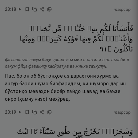
23
:
18
тафсир
فَأَنشَأْنَا
لَكُم
بِهِۦ
جَنَّـٰتٍۢ
مِّن
نَّخِيلٍۢ
وَأَعْنَـٰبٍۢ
لَّكُمْ
فِيهَا
فَوَٰكِهُ
كَثِيرَةٌۭ
وَمِنْهَا
١٩
۝
تَأْكُلُونَ
Фа аншаъна лакум биҳӣ ҷаннати-м мин-н-нахӣли-в ва аънаби-л
лакум фӣҳа фавакиҳу касӣрату-в ва минҳа таъкулун.
Пас, бо он об бӯстонҳое аз дарахтони хурмо ва
ангур барои шумо биофаридем, ки шуморо дар ин
бӯстонҳо меваҳои бисёр пайдо шавад ва баъзе
онро (ҳамчу ғизо) мехӯред.
23
:
19
тафсир
وَشَجَرَةًۭ
تَخْرُجُ
مِن
طُورِ
سَيْنَآءَ
تَنۢبُتُ