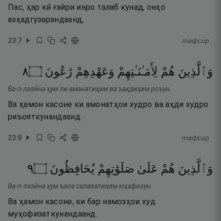
Пас, ҳар кӣ ғайри инро талаб кунад, онҳо
азҳадгузарандаанд,
23
:
7
тафсир
٨
۝
رَٰعُونَ
وَعَهْدِهِمْ
لِأَمَـٰنَـٰتِهِمْ
هُمْ
وَٱلَّذِينَ
Ва-л-лазӣна ҳум ли аманатиҳим ва ъаҳдиҳим роъун.
Ва ҳамон касоне ки амонатҳои худро ва аҳди худро
риъояткунандаанд.
23
:
8
тафсир
٩
۝
يُحَافِظُونَ
صَلَوَٰتِهِمْ
عَلَىٰ
هُمْ
وَٱلَّذِينَ
Ва-л-лазӣна ҳум ъала салаватиҳим юҳафизун.
Ва ҳамон касоне, ки бар намозҳои худ
муҳофизаткунандаанд.