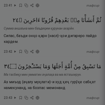
23
:
41
тафсир
٤٢
۝
ءَاخَرِينَ
قُرُونًا
بَعْدِهِمْ
مِنۢ
أَنشَأْنَا
ثُمَّ
Сумма аншаъна мин баъдиҳим қурунан ахарӣн.
Сипас, баъди онҳо қарн (насл)-ҳои дигареро пайдо
кардем.
23
:
42
тафсир
٤٣
۝
يَسْتَـْٔخِرُونَ
وَمَا
أَجَلَهَا
أُمَّةٍ
مِنْ
تَسْبِقُ
مَا
Ма тасбиқу мин умматин аҷалаҳа ва ма ястаъхирун.
Аз миъод (аҷалу муҳлати)-и худ ҳеҷ гурӯҳе сабқат
намекунанд, на бозпас мемонанд.
23
:
43
тафсир