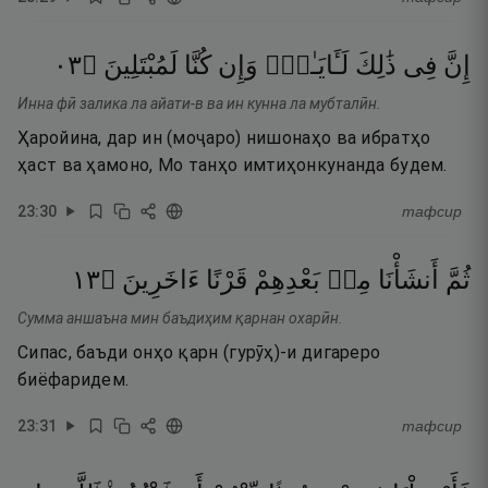
٣٠
۝
لَمُبْتَلِينَ
كُنَّا
وَإِن
لَـَٔايَـٰتٍۢ
ذَٰلِكَ
فِى
إِنَّ
Инна фӣ залика ла айати-в ва ин кунна ла мубталӣн.
Ҳаройина, дар ин (моҷаро) нишонаҳо ва ибратҳо
ҳаст ва ҳамоно, Мо танҳо имтиҳонкунанда будем.
23
:
30
тафсир
٣١
۝
ءَاخَرِينَ
قَرْنًا
بَعْدِهِمْ
مِنۢ
أَنشَأْنَا
ثُمَّ
Сумма аншаъна мин баъдиҳим қарнан охарӣн.
Сипас, баъди онҳо қарн (гурӯҳ)-и дигареро
биёфаридем.
23
:
31
тафсир