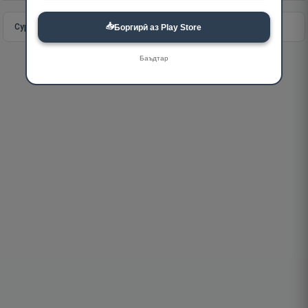
📥
Сураи пурра
Идома додан
Боргирӣ аз Play Store
Баъдтар