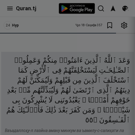
Quran.tj
24
Нур
Ҷуз
18
•
Саҳифа
357
وَعَدَ
ٱللَّهُ
ٱلَّذِينَ
ءَامَنُوا۟
مِنكُمْ
وَعَمِلُوا۟
ٱلصَّـٰلِحَـٰتِ
لَيَسْتَخْلِفَنَّهُمْ
فِى
ٱلْأَرْضِ
كَمَا
ٱسْتَخْلَفَ
ٱلَّذِينَ
مِن
قَبْلِهِمْ
وَلَيُمَكِّنَنَّ
لَهُمْ
دِينَهُمُ
ٱلَّذِى
ٱرْتَضَىٰ
لَهُمْ
وَلَيُبَدِّلَنَّهُم
مِّنۢ
بَعْدِ
خَوْفِهِمْ
أَمْنًۭا ۚ
يَعْبُدُونَنِى
لَا
يُشْرِكُونَ
بِى
شَيْـًۭٔا ۚ
وَمَن
كَفَرَ
بَعْدَ
ذَٰلِكَ
فَأُو۟لَـٰٓئِكَ
هُمُ
٥٥
۝
ٱلْفَـٰسِقُونَ
Ваъадаллоҳу-л лазӣна аману минкум ва ъамилу-с-салиҳати ла