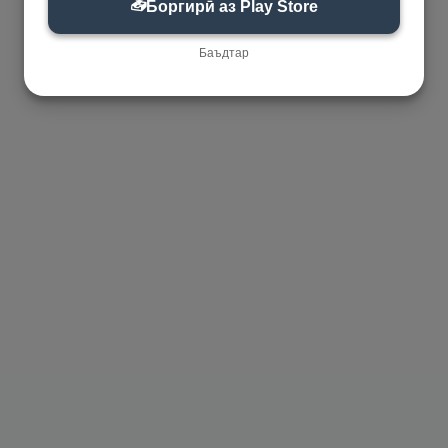
📥
Боргирӣ аз Play Store
Баъдтар