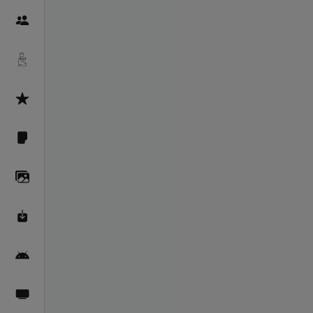
Пайғамбарон
Дуоҳо
Асмоул Ҳусно
Фарзи айн
Галерея
Махзани Маърифат
Барномаи мобилӣ
Пахшҳои зинда