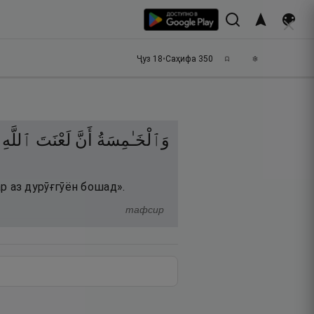
Ҷуз
18
•
Саҳифа
350
وَٱلْخَـٰمِسَةُ
أَنَّ
لَعْنَتَ
ٱللَّهِ
ар аз дурӯғгӯён бошад».
тафсир