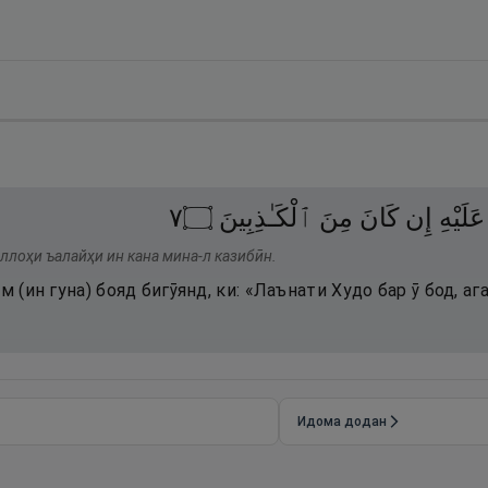
٧
۝
ٱلْكَـٰذِبِينَ
مِنَ
كَانَ
إِن
عَلَيْهِ
аллоҳи ъалайҳи ин кана мина-л казибӣн.
м (ин гуна) бояд бигӯянд, ки: «Лаънати Худо бар ӯ бод, аг
Идома додан