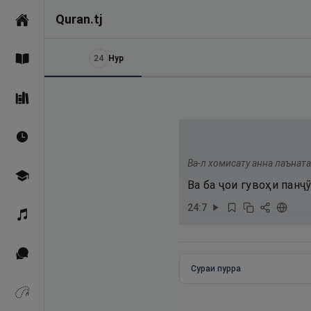
Quran.tj
Асосӣ
24
Нур
Қуръон
Саҳеҳи Бухорӣ
Вақтҳои намоз
Ва-л хомисату анна лаънат
Омӯзиш
Ва ба ҷои гувоҳи панҷӯ
24
:
7
Қироат
Иқтибосҳо аз Қуръон
Сураи пурра
Зикрҳо