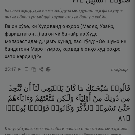
١٧
۝
ٱلسَّبِيلَ
ضَلُّوا۟
Ва явма яҳшуруҳум ва ма яъбудуна мин дуниллаҳи фа яқулу а-
антум аЗлалтум ъибадӣ ҳаулаи ам ҳум Заллу-с-сабӣл.
Ва он рӯзе, ки Худованд онҳоро (Масеҳ, Узайр,
фариштагон …) ва он чӣ ба ғайр аз Худо
мепарастиданд, ҷамъ кунад, пас, гӯяд: «Оё шумо ин
бандагони Маро гумроҳ кардед ё онҳо худ роҳро
хато карданд?».
25
:
17
тафсир
قَالُوا۟
سُبْحَـٰنَكَ
مَا
كَانَ
يَنۢبَغِى
لَنَآ
أَن
نَّتَّخِذَ
مِن
دُونِكَ
مِنْ
أَوْلِيَآءَ
وَلَـٰكِن
مَّتَّعْتَهُمْ
وَءَابَآءَهُمْ
حَتَّىٰ
نَسُوا۟
ٱلذِّكْرَ
وَكَانُوا۟
قَوْمًۢا
بُورًۭا
١٨
۝
Қолу субҳанака ма кана янбағӣ лана ан-н-наттахиза мин дуника