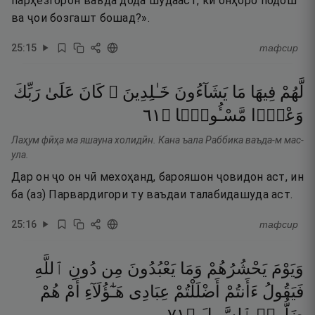
парҳезгорон ваъда дода шудааст, ки онҳоро подош
ва ҷои бозгашт бошад?».
25
:
15
тафсир
لَّهُمْ
فِيهَا
مَا
يَشَآءُونَ
خَـٰلِدِينَ ۚ
كَانَ
عَلَىٰ
رَبِّكَ
١٦
۝
مَّسْـُٔولًۭا
وَعْدًۭا
Лаҳум фӣҳа ма яшауна холидӣн. Кана ъала Раббика ваъда-м мас-
ула.
Дар он ҷо он чӣ мехоҳанд, барояшон ҷовидон аст, ин
ба (аз) Парвардигори ту ваъдаи талабидашуда аст.
25
:
16
тафсир
وَيَوْمَ
يَحْشُرُهُمْ
وَمَا
يَعْبُدُونَ
مِن
دُونِ
ٱللَّهِ
فَيَقُولُ
ءَأَنتُمْ
أَضْلَلْتُمْ
عِبَادِى
هَـٰٓؤُلَآءِ
أَمْ
هُمْ