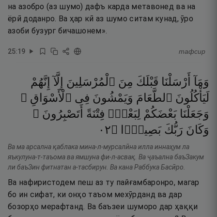
на азобро (аз шумо) дафъ карда метавонед ва на
ёрӣ доданро. Ва ҳар кӣ аз шумо ситам кунад, ӯро
азоби бузург бичашонем».
25
:
19
тафсир
وَمَآ
أَرْسَلْنَا
قَبْلَكَ
مِنَ
ٱلْمُرْسَلِينَ
إِلَّآ
إِنَّهُمْ
لَيَأْكُلُونَ
ٱلطَّعَامَ
وَيَمْشُونَ
فِى
ٱلْأَسْوَاقِ ۗ
وَجَعَلْنَا
بَعْضَكُمْ
لِبَعْضٍۢ
فِتْنَةً
أَتَصْبِرُونَ ۗ
٢٠
۝
بَصِيرًۭا
رَبُّكَ
وَكَانَ
Ва ма арсална қаблака мина-л-мурсалӣна илла иннаҳум ла
яъкулуна-т-таъома ва ямшуна фи-л-асвақ. Ва ҷаъална баъЗакум
ли баъЗин фитнатан а-тасбирун. Ва кана Раббука Басӣро.
Ва нафиристодем пеш аз ту пайғамбаронро, магар
бо ин сифат, ки онҳо таъом мехӯрданд ва дар
бозорҳо мерафтанд. Ва баъзеи шуморо дар ҳаққи