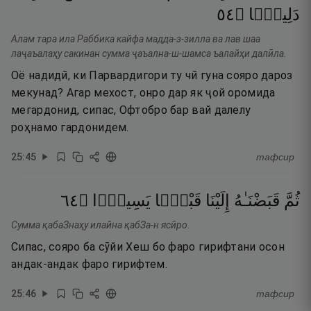
٤٥
۝
دَلِيلًۭا
Алам тара ила Раббика кайфа мадда-з-зилла ва лав шаа
лаҷаъалаҳу сакинан сумма ҷаъална-ш-шамса ъалайҳи далӣла.
Оё надидӣ, ки Парвардигори ту чӣ гуна сояро дароз
мекунад? Агар мехост, онро дар як ҷой оромида
мегардонид, сипас, Офтобро бар вай далелу
роҳнамо гардонидем.
25
:
45
тафсир
٤٦
۝
يَسِيرًۭا
قَبْضًۭا
إِلَيْنَا
قَبَضْنَـٰهُ
ثُمَّ
Сумма қабаЗнаҳу илайна қабЗа-н ясӣро.
Сипас, сояро ба сӯйи Хеш бо фаро гирифтани осон
андак-андак фаро гирифтем.
25
:
46
тафсир