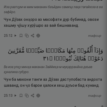
Иза раатҳум-м мим маканин баъӣдин самиъу лаҳа тағайюза-в ва
зафӣро.
Чун Дӯзах онҳоро аз масофати дур бубинад, овози
хашму ҷӯшу хурӯшро аз вай бишнаванд.
25
:
12
тафсир
وَإِذَآ
أُلْقُوا۟
مِنْهَا
مَكَانًۭا
ضَيِّقًۭا
مُّقَرَّنِينَ
١٣
۝
ثُبُورًۭا
هُنَالِكَ
دَعَوْا۟
Ва иза улқу минҳа маканан Заййиқа-м муқарранӣна даъав
ҳуналика субуро.
Чун ба макони танги аз Дӯзах даступобаста андохта
шаванд, он ҷо барои ҳалоки хеш дуъои бад кунанд.
25
:
13
тафсир