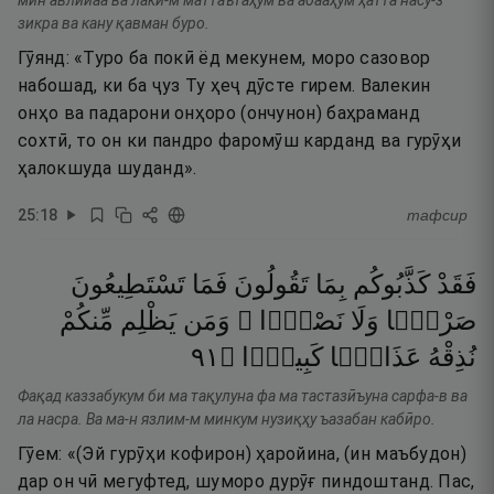
мин авлийаа ва лаки-м маттаътаҳум ва абааҳум ҳатта насу-з
зикра ва кану қавман буро.
Гӯянд: «Туро ба покӣ ёд мекунем, моро сазовор
набошад, ки ба ҷуз Ту ҳеҷ дӯсте гирем. Валекин
онҳо ва падарони онҳоро (ончунон) баҳраманд
сохтӣ, то он ки пандро фаромӯш карданд ва гурӯҳи
ҳалокшуда шуданд».
25
:
18
тафсир
فَقَدْ
كَذَّبُوكُم
بِمَا
تَقُولُونَ
فَمَا
تَسْتَطِيعُونَ
صَرْفًۭا
وَلَا
نَصْرًۭا ۚ
وَمَن
يَظْلِم
مِّنكُمْ
١٩
۝
كَبِيرًۭا
عَذَابًۭا
نُذِقْهُ
Фақад каззабукум би ма тақулуна фа ма тастазӣъуна сарфа-в ва
ла насра. Ва ма-н язлим-м минкум нузиқҳу ъазабан кабӣро.
Гӯем: «(Эй гурӯҳи кофирон) ҳаройина, (ин маъбудон)
дар он чӣ мегуфтед, шуморо дурӯғ пиндоштанд. Пас,