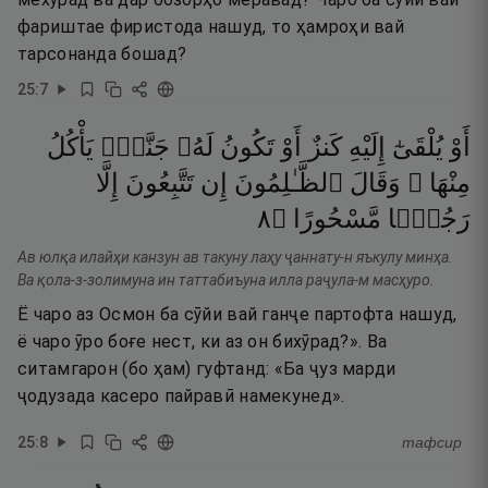
фариштае фиристода нашуд, то ҳамроҳи вай
тарсонанда бошад?
25
:
7
أَوْ
يُلْقَىٰٓ
إِلَيْهِ
كَنزٌ
أَوْ
تَكُونُ
لَهُۥ
جَنَّةٌۭ
يَأْكُلُ
مِنْهَا ۚ
وَقَالَ
ٱلظَّـٰلِمُونَ
إِن
تَتَّبِعُونَ
إِلَّا
٨
۝
مَّسْحُورًا
رَجُلًۭا
Ав юлқа илайҳи канзун ав такуну лаҳу ҷаннату-н яъкулу минҳа.
Ва қола-з-золимуна ин таттабиъуна илла раҷула-м масҳуро.
Ё чаро аз Осмон ба сӯйи вай ганҷе партофта нашуд,
ё чаро ӯро боғе нест, ки аз он бихӯрад?». Ва
ситамгарон (бо ҳам) гуфтанд: «Ба ҷуз марди
ҷодузада касеро пайравӣ намекунед».
25
:
8
тафсир