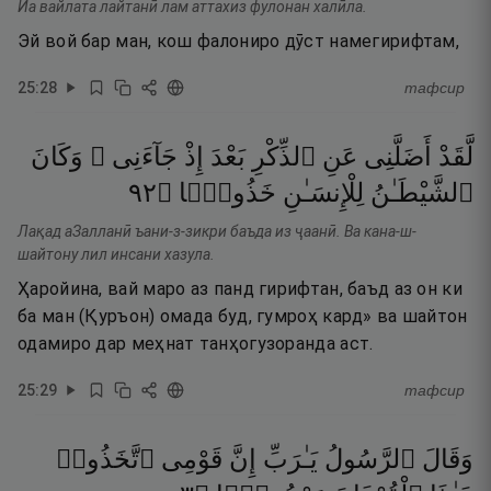
Йа вайлата лайтанӣ лам аттахиз фулонан халӣла.
Эй вой бар ман, кош фалониро дӯст намегирифтам,
25
:
28
тафсир
لَّقَدْ
أَضَلَّنِى
عَنِ
ٱلذِّكْرِ
بَعْدَ
إِذْ
جَآءَنِى ۗ
وَكَانَ
٢٩
۝
خَذُولًۭا
لِلْإِنسَـٰنِ
ٱلشَّيْطَـٰنُ
Лақад аЗалланӣ ъани-з-зикри баъда из ҷаанӣ. Ва кана-ш-
шайтону лил инсани хазула.
Ҳаройина, вай маро аз панд гирифтан, баъд аз он ки
ба ман (Қуръон) омада буд, гумроҳ кард» ва шайтон
одамиро дар меҳнат танҳогузоранда аст.
25
:
29
тафсир
وَقَالَ
ٱلرَّسُولُ
يَـٰرَبِّ
إِنَّ
قَوْمِى
ٱتَّخَذُوا۟