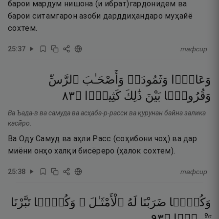
барои мардум нишона (и ибрат)гардонидем ва
барои ситамгарон азоби дарддиҳандаро муҳайё
сохтем.
25
:
37
тафсир
وَعَادًۭا
وَثَمُودَا۟
وَأَصْحَـٰبَ
ٱلرَّسِّ
٣٨
۝
كَثِيرًۭا
ذَٰلِكَ
بَيْنَ
وَقُرُونًۢا
Ва Ъада-в ва самуда ва асҳаба-р-расси ва қурунан байна залика
касӣро.
Ва Оду Самуд ва аҳли Расс (соҳибони чоҳ) ва дар
миёни онҳо халқи бисёреро (ҳалок сохтем).
25
:
38
тафсир
وَكُلًّۭا
ضَرَبْنَا
لَهُ
ٱلْأَمْثَـٰلَ ۖ
وَكُلًّۭا
تَبَّرْنَا
٣٩
۝
تَتْبِيرًۭا