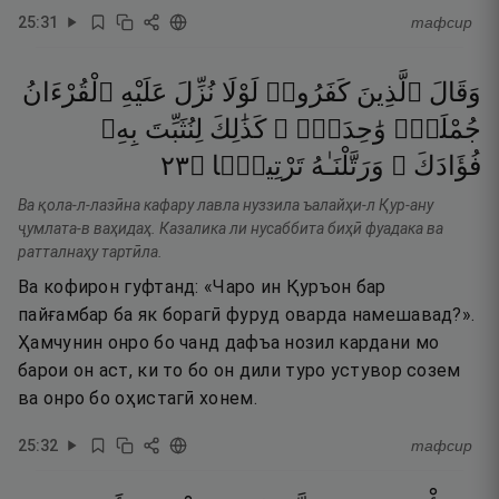
25
:
31
тафсир
وَقَالَ
ٱلَّذِينَ
كَفَرُوا۟
لَوْلَا
نُزِّلَ
عَلَيْهِ
ٱلْقُرْءَانُ
جُمْلَةًۭ
وَٰحِدَةًۭ ۚ
كَذَٰلِكَ
لِنُثَبِّتَ
بِهِۦ
٣٢
۝
تَرْتِيلًۭا
وَرَتَّلْنَـٰهُ
فُؤَادَكَ ۖ
Ва қола-л-лазӣна кафару лавла нуззила ъалайҳи-л Қур-ану
ҷумлата-в ваҳидаҳ. Казалика ли нусаббита биҳӣ фуадака ва
ратталнаҳу тартӣла.
Ва кофирон гуфтанд: «Чаро ин Қуръон бар
пайғамбар ба як борагӣ фуруд оварда намешавад?».
Ҳамчунин онро бо чанд дафъа нозил кардани мо
барои он аст, ки то бо он дили туро устувор созем
ва онро бо оҳистагӣ хонем.
25
:
32
тафсир