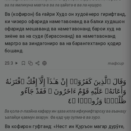
ва ла ямликуна мавта-в ва ла ҳайата-в ва ла нушуро.
Ва (кофирон) ба ғайри Худо он худоёнеро гирифтанд,
ки чизеро офарида наметавонанд ва балки худашон
офарида мешаванд ва наметавонанд барои худ на
зиёне ва на суде (бирасонанд) ва наметавонанд
маргро ва зиндагониро ва на барангехтанро қодир
бошанд.
25
:
3
тафсир
وَقَالَ
ٱلَّذِينَ
كَفَرُوٓا۟
إِنْ
هَـٰذَآ
إِلَّآ
إِفْكٌ
ٱفْتَرَىٰهُ
وَأَعَانَهُۥ
عَلَيْهِ
قَوْمٌ
ءَاخَرُونَ ۖ
فَقَدْ
جَآءُو
٤
۝
وَزُورًۭا
ظُلْمًۭا
Ва қола-л-лазӣна кафару ин ҳаза илла ифкунифтароҳу ва аъанаҳу
ъалайҳи қавмун ахарун. Фа қад ҷау зулма-в ва зуро.
Ва кофирон гуфтанд: «Нест ин Қуръон магар дурӯғе,