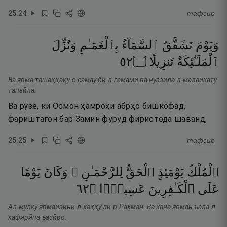
25
:
24
тафсир
وَيَوْمَ
تَشَقَّقُ
ٱلسَّمَآءُ
بِٱلْغَمَـٰمِ
وَنُزِّلَ
٢٥
۝
تَنزِيلًا
ٱلْمَلَـٰٓئِكَةُ
Ва явма ташаққақу-с-самау би-л-ғамами ва нуззила-л-малаикату
танзӣла.
Ва рӯзе, ки Осмон ҳамроҳи абрҳо бишкофад,
фариштагон бар Замин фуруд фиристода шаванд,
25
:
25
тафсир
ٱلْمُلْكُ
يَوْمَئِذٍ
ٱلْحَقُّ
لِلرَّحْمَـٰنِ ۚ
وَكَانَ
يَوْمًا
٢٦
۝
عَسِيرًۭا
ٱلْكَـٰفِرِينَ
عَلَى
Ал-мулку явмаизини-л-ҳаққу ли-р-Раҳман. Ва кана явман ъала-л
кафирӣна ъасӣро.