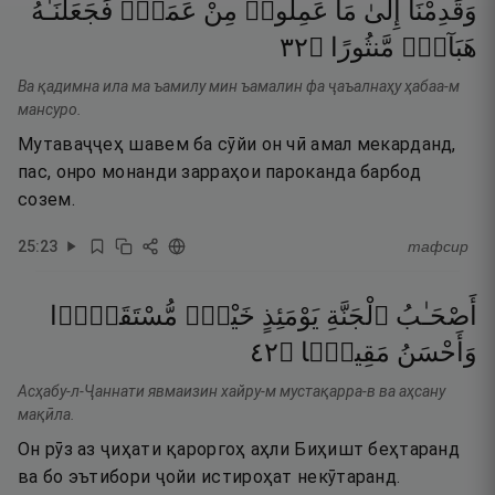
وَقَدِمْنَآ
إِلَىٰ
مَا
عَمِلُوا۟
مِنْ
عَمَلٍۢ
فَجَعَلْنَـٰهُ
٢٣
۝
مَّنثُورًا
هَبَآءًۭ
Ва қадимна ила ма ъамилу мин ъамалин фа ҷаъалнаҳу ҳабаа-м
мансуро.
Мутаваҷҷеҳ шавем ба сӯйи он чӣ амал мекарданд,
пас, онро монанди зарраҳои пароканда барбод
созем.
25
:
23
тафсир
أَصْحَـٰبُ
ٱلْجَنَّةِ
يَوْمَئِذٍ
خَيْرٌۭ
مُّسْتَقَرًّۭا
٢٤
۝
مَقِيلًۭا
وَأَحْسَنُ
Асҳабу-л-Ҷаннати явмаизин хайру-м мустақарра-в ва аҳсану
мақӣла.
Он рӯз аз ҷиҳати қароргоҳ аҳли Биҳишт беҳтаранд
ва бо эътибори ҷойи истироҳат некӯтаранд.