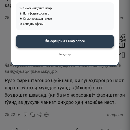
карданд.
✨ Имкониятҳои бештар
📱 Истифодаи осонтар
25
:
21
тафсир
🔔 Огоҳиномаҳои намоз
💾 Хондани офлайн
يَوْمَ
يَرَوْنَ
ٱلْمَلَـٰٓئِكَةَ
لَا
بُشْرَىٰ
يَوْمَئِذٍۢ
📥
Боргирӣ аз Play Store
لِّلْمُجْرِمِينَ
وَيَقُولُونَ
حِجْرًۭا
مَّحْجُورًۭا
٢٢
۝
Баъдтар
Явма яравна-л-малаиката ла бушра явмаизи-л лил муҷримӣна
ва яқулуна ҳиҷра-м маҳҷуро.
Рӯзе фариштагонро бубинанд, ки гунаҳгоронро нест
дар он рӯз ҳеҷ муждае гӯянд: «(Илоҳо) сахт
боздошта шаванд, (ки ба мо нарасанд)» фариштагон
гӯянд аз духули ҷаннат онҳоро ҳеҷ насибае нест.
25
:
22
тафсир