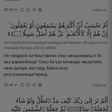
25
:
43
тафсир
أَمْ
تَحْسَبُ
أَنَّ
أَكْثَرَهُمْ
يَسْمَعُونَ
أَوْ
يَعْقِلُونَ ۚ
٤٤
۝
سَبِيلًا
أَضَلُّ
هُمْ
بَلْ
كَٱلْأَنْعَـٰمِ ۖ
إِلَّا
هُمْ
إِنْ
Ам таҳсабу анна аксараҳум ясмаъуна ав яъқилун. Ин ҳум илла ка-
л-анъами бал ҳум аЗаллу сабӣла.
Оё пиндорӣ, ки бештарини онҳо мешунаванд ё бо
ақл дармеёбанд? Онҳо ба ҷуз монанди чаҳорпоён,
чизи дигаре нестанд, балки онҳо
роҳгумкунандатаранд.
25
:
44
тафсир
أَلَمْ
تَرَ
إِلَىٰ
رَبِّكَ
كَيْفَ
مَدَّ
ٱلظِّلَّ
وَلَوْ
شَآءَ
لَجَعَلَهُۥ
سَاكِنًۭا
ثُمَّ
جَعَلْنَا
ٱلشَّمْسَ
عَلَيْهِ