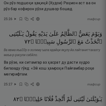
Он рӯз подшоҳи ҳақиқӣ (Худои) Раҳмон аст ва он
рӯз бар кофирон рӯзи душвор бошад.
25
:
26
тафсир
وَيَوْمَ
يَعَضُّ
ٱلظَّالِمُ
عَلَىٰ
يَدَيْهِ
يَقُولُ
يَـٰلَيْتَنِى
٢٧
۝
سَبِيلًۭا
ٱلرَّسُولِ
مَعَ
ٱتَّخَذْتُ
Ва явма яъаЗЗу-з-золиму ъала ядайҳи яқулу йа лайтаниттахазту
маъа-р-расули сабӣло.
Ва рӯзе, ки ситамгар аз ҳасрат ду дасти худро
бигазаду гӯяд: «Эй кош ҳамроҳи Пайғамбар роҳе
мегирифтам.
25
:
27
тафсир
٢٨
۝
خَلِيلًۭا
فُلَانًا
أَتَّخِذْ
لَمْ
لَيْتَنِى
يَـٰوَيْلَتَىٰ