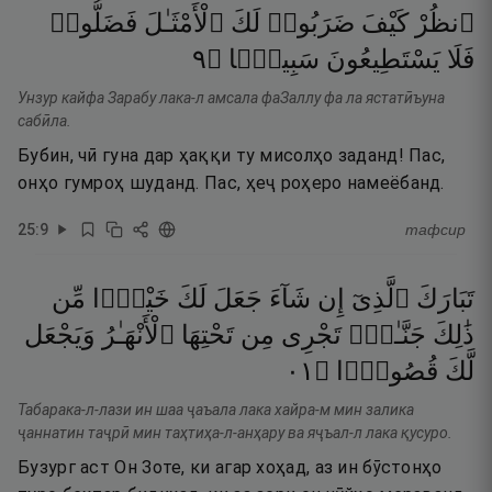
ٱنظُرْ
كَيْفَ
ضَرَبُوا۟
لَكَ
ٱلْأَمْثَـٰلَ
فَضَلُّوا۟
٩
۝
سَبِيلًۭا
يَسْتَطِيعُونَ
فَلَا
Унзур кайфа Зарабу лака-л амсала фаЗаллу фа ла ястатӣъуна
сабӣла.
Бубин, чӣ гуна дар ҳаққи ту мисолҳо заданд! Пас,
онҳо гумроҳ шуданд. Пас, ҳеҷ роҳеро намеёбанд.
25
:
9
тафсир
تَبَارَكَ
ٱلَّذِىٓ
إِن
شَآءَ
جَعَلَ
لَكَ
خَيْرًۭا
مِّن
ذَٰلِكَ
جَنَّـٰتٍۢ
تَجْرِى
مِن
تَحْتِهَا
ٱلْأَنْهَـٰرُ
وَيَجْعَل
١٠
۝
قُصُورًۢا
لَّكَ
Табарака-л-лази ин шаа ҷаъала лака хайра-м мин залика
ҷаннатин таҷрӣ мин таҳтиҳа-л-анҳару ва яҷъал-л лака қусуро.
Бузург аст Он Зоте, ки агар хоҳад, аз ин бӯстонҳо