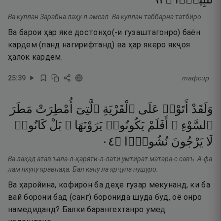
Ва куллан Зарабна лаҳу-л-амсал. Ва куллан таббарна татбӣро.
Ва барои ҳар яке достонҳо(-и гузаштагонро) баён
кардем (панд нагирифтанд) ва ҳар якеро якҷоя
ҳалок кардем.
25
:
39
тафсир
وَلَقَدْ
أَتَوْا۟
عَلَى
ٱلْقَرْيَةِ
ٱلَّتِىٓ
أُمْطِرَتْ
مَطَرَ
ٱلسَّوْءِ ۚ
أَفَلَمْ
يَكُونُوا۟
يَرَوْنَهَا ۚ
بَلْ
كَانُوا۟
٤٠
۝
نُشُورًۭا
يَرْجُونَ
لَا
Ва лақад атав ъала-л-қаряти-л-лати умтират матара-с савъ. А-фа
лам якуну яравнаҳа. Бал кану ла ярҷуна нушуро.
Ва ҳаройина, кофирон ба деҳе гузар мекунанд, ки ба
вай борони бад (санг) боронида шуда буд, оё онро
намедиданд? Балки барангехтанро умед