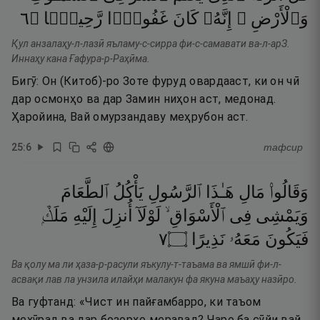
٦
۝
رَّحِيمًۭا
غَفُورًۭا
كَانَ
إِنَّهُۥ
وَٱلْأَرْضِ ۚ
Қул анзалаҳу-л-лазӣ яъламу-с-сирра фи-с-самавати ва-л-арЗ.
Иннаҳу кана Ғафура-р-Раҳӣма.
Бигӯ: Он (Китоб)-ро Зоте фуруд овардааст, ки он чӣ
дар осмонҳо ва дар Замин ниҳон аст, медонад.
Ҳаройина, Вай омурзандаву меҳрубон аст.
25
:
6
тафсир
وَقَالُوا۟
مَالِ
هَـٰذَا
ٱلرَّسُولِ
يَأْكُلُ
ٱلطَّعَامَ
وَيَمْشِى
فِى
ٱلْأَسْوَاقِ ۙ
لَوْلَآ
أُنزِلَ
إِلَيْهِ
مَلَكٌۭ
٧
۝
نَذِيرًا
مَعَهُۥ
فَيَكُونَ
Ва қолу ма ли ҳаза-р-расули яъкулу-т-таъама ва ямшӣ фи-л-
асвақи лав ла унзила илайҳи малакун фа якуна маъаҳу назӣро.
Ва гуфтанд: «Чист ин пайғамбарро, ки таъом
мехӯрад ва дар бозорҳо меравад? Чаро ба сӯйи вай