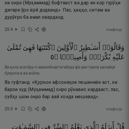
ки онро (Муҳаммад) бофтааст ва дар ин кор гурӯҳи
дигаре ӯро ёрӣ додаанд». Пас, ҳаққо, ситам ва
дурӯғро ба амал оварданд.
25
:
4
тафсир
وَقَالُوٓا۟
أَسَـٰطِيرُ
ٱلْأَوَّلِينَ
ٱكْتَتَبَهَا
فَهِىَ
تُمْلَىٰ
٥
۝
وَأَصِيلًۭا
بُكْرَةًۭ
عَلَيْهِ
Ва қолу асатӣру-л-аввалӣнактатабаҳа фа ҳия тумла ъалайҳи
букрата-в ва асӣла.
Ва гуфтанд: «Қуръон афсонаҳои пешиниён аст, ки
барои худ (Муҳаммад) онро рӯнавис кардааст, пас,
субҳу шом онро бар вай хонда мешавад».
25
:
5
тафсир
قُلْ
أَنزَلَهُ
ٱلَّذِى
يَعْلَمُ
ٱلسِّرَّ
فِى
ٱلسَّمَـٰوَٰتِ