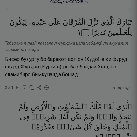
تَبَارَكَ
ٱلَّذِى
نَزَّلَ
ٱلْفُرْقَانَ
عَلَىٰ
عَبْدِهِۦ
لِيَكُونَ
١
۝
نَذِيرًا
لِلْعَـٰلَمِينَ
Табарака-л-лазӣ наззала-л-Фурқона ъала ъабдиҳӣ ли якуна лил
ъаламӣна назӣро.
Бисёр бузургу бо баракот аст он (Худо)-е ки фуруд
овард Фурқон (Куръон)-ро бар бандаи Хеш, то
оламиёнро бимкунанда бошад.
25
:
1
тафсир
ٱلَّذِى
لَهُۥ
مُلْكُ
ٱلسَّمَـٰوَٰتِ
وَٱلْأَرْضِ
وَلَمْ
يَتَّخِذْ
وَلَدًۭا
وَلَمْ
يَكُن
لَّهُۥ
شَرِيكٌۭ
فِى
ٱلْمُلْكِ
وَخَلَقَ
كُلَّ
شَىْءٍۢ
فَقَدَّرَهُۥ