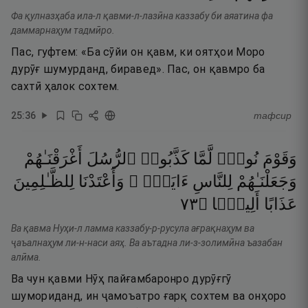
Фа қулназҳаба ила-л қавми-л-лазӣна каззабу би аяатина фа
даммарнаҳум тадмӣро.
Пас, гуфтем: «Ба сӯйи он қавм, ки оятҳои Моро
дурӯғ шумурданд, биравед». Пас, он қавмро ба
сахтӣ ҳалок сохтем.
25
:
36
тафсир
وَقَوْمَ
نُوحٍۢ
لَّمَّا
كَذَّبُوا۟
ٱلرُّسُلَ
أَغْرَقْنَـٰهُمْ
وَجَعَلْنَـٰهُمْ
لِلنَّاسِ
ءَايَةًۭ ۖ
وَأَعْتَدْنَا
لِلظَّـٰلِمِينَ
٣٧
۝
أَلِيمًۭا
عَذَابًا
Ва қавма Нуҳи-л ламма каззабу-р-русула ағрақнаҳум ва
ҷаъалнаҳум ли-н-наси аяҳ. Ва аътадна ли-з-золимӣна ъазабан
алӣма.
Ва чун қавми Нӯҳ пайғамбаронро дурӯғгӯ
шумориданд, ин ҷамоъатро ғарқ сохтем ва онҳоро