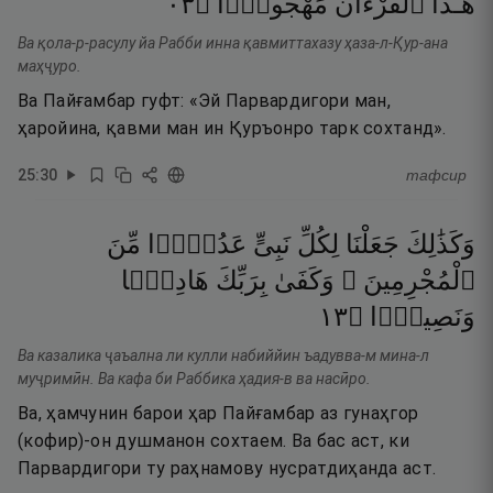
٣٠
۝
مَهْجُورًۭا
ٱلْقُرْءَانَ
هَـٰذَا
Ва қола-р-расулу йа Рабби инна қавмиттахазу ҳаза-л-Қур-ана
маҳҷуро.
Ва Пайғамбар гуфт: «Эй Парвардигори ман,
ҳаройина, қавми ман ин Қуръонро тарк сохтанд».
25
:
30
тафсир
وَكَذَٰلِكَ
جَعَلْنَا
لِكُلِّ
نَبِىٍّ
عَدُوًّۭا
مِّنَ
ٱلْمُجْرِمِينَ ۗ
وَكَفَىٰ
بِرَبِّكَ
هَادِيًۭا
٣١
۝
وَنَصِيرًۭا
Ва казалика ҷаъална ли кулли набиййин ъадувва-м мина-л
муҷримӣн. Ва кафа би Раббика ҳадия-в ва насӣро.
Ва, ҳамчунин барои ҳар Пайғамбар аз гунаҳгор
(кофир)-он душманон сохтаем. Ва бас аст, ки
Парвардигори ту раҳнамову нусратдиҳанда аст.