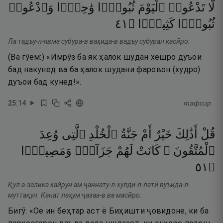
لَّا
تَدْعُوا۟
ٱلْيَوْمَ
ثُبُورًۭا
وَٰحِدًۭا
وَٱدْعُوا۟
١٤
۝
كَثِيرًۭا
ثُبُورًۭا
Ла тадъу-л-явма субура-в ваҳида-в вадъу субуран касӣро.
(Ва гӯем:) «Имрӯз ба як ҳалок шудан хешро дуъои
бад накунед ва ба ҳалок шудани фаровон (худро)
дуъои бад кунед!».
25
:
14
тафсир
قُلْ
أَذَٰلِكَ
خَيْرٌ
أَمْ
جَنَّةُ
ٱلْخُلْدِ
ٱلَّتِى
وُعِدَ
ٱلْمُتَّقُونَ ۚ
كَانَتْ
لَهُمْ
جَزَآءًۭ
وَمَصِيرًۭا
١٥
۝
Қул а-залика хайрун ам ҷаннату-л-хулди-л-латӣ вуъида-л-
муттақун. Канат лаҳум ҷазаа-в ва масӣро.
Бигӯ: «Оё ин беҳтар аст ё Биҳишти ҷовидоне, ки ба