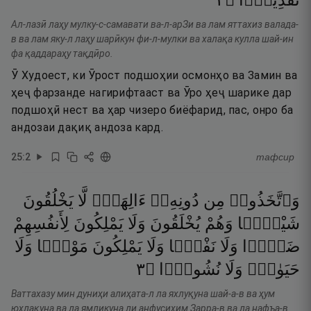
٢
۝
تَقْدِيرًۭا
Ал-лазӣ лаҳу мулку-с-самавати ва-л-арЗи ва лам яттахиз валада-
в ва лам яку-л лаҳу шарӣкун фи-л-мулки ва халақа кулла шай-ин
фа қаддараҳу тақдӣро.
Ӯ Худоест, ки Ӯрост подшоҳии осмонҳо ва Замин ва
ҳеҷ фарзанде нагирифтааст ва Ӯро ҳеҷ шарике дар
подшоҳӣ нест ва ҳар чизеро биёфарид, пас, онро ба
андозаи дақиқ андоза кард.
25
:
2
тафсир
وَٱتَّخَذُوا۟
مِن
دُونِهِۦٓ
ءَالِهَةًۭ
لَّا
يَخْلُقُونَ
شَيْـًۭٔا
وَهُمْ
يُخْلَقُونَ
وَلَا
يَمْلِكُونَ
لِأَنفُسِهِمْ
ضَرًّۭا
وَلَا
نَفْعًۭا
وَلَا
يَمْلِكُونَ
مَوْتًۭا
وَلَا
٣
۝
نُشُورًۭا
وَلَا
حَيَوٰةًۭ
Ваттахазу мин дуниҳи алиҳата-л ла яхлуқуна шай-а-в ва ҳум
юхлақуна ва ла ямликуна ли анфусиҳим Зарра-в ва ла нафъа-в