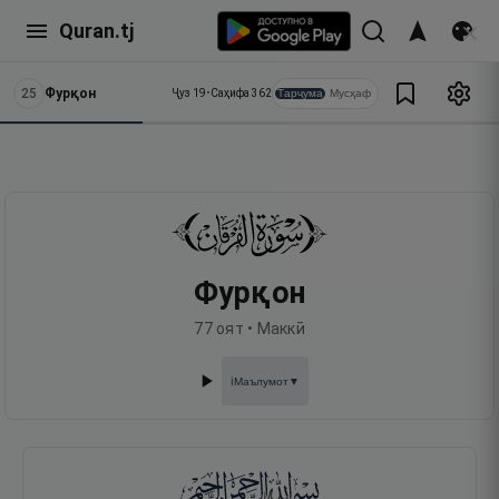
Quran.tj
25
Фурқон
Тарҷума
Мусҳаф
Ҷуз
19
•
Саҳифа
362
Фурқон
77
оят •
Маккӣ
Маълумот
▼
ℹ️