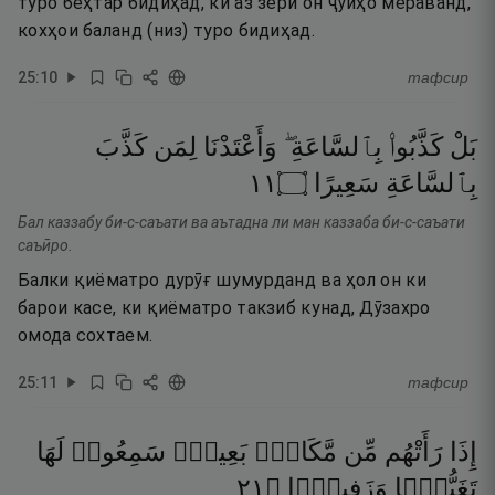
туро беҳтар бидиҳад, ки аз зери он ҷӯйҳо мераванд,
кохҳои баланд (низ) туро бидиҳад.
25
:
10
тафсир
بَلْ
كَذَّبُوا۟
بِٱلسَّاعَةِ ۖ
وَأَعْتَدْنَا
لِمَن
كَذَّبَ
١١
۝
سَعِيرًا
بِٱلسَّاعَةِ
Бал каззабу би-с-саъати ва аътадна ли ман каззаба би-с-саъати
саъӣро.
Балки қиёматро дурӯғ шумурданд ва ҳол он ки
барои касе, ки қиёматро такзиб кунад, Дӯзахро
омода сохтаем.
25
:
11
тафсир
إِذَا
رَأَتْهُم
مِّن
مَّكَانٍۭ
بَعِيدٍۢ
سَمِعُوا۟
لَهَا
١٢
۝
وَزَفِيرًۭا
تَغَيُّظًۭا