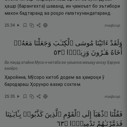
ҳашр (барангехта) шаванд, ин ҷамоъат бо эътибори
макон бадтаранд ва роҳро ғалаткунандатаранд.
25
:
34
тафсир
وَلَقَدْ
ءَاتَيْنَا
مُوسَى
ٱلْكِتَـٰبَ
وَجَعَلْنَا
مَعَهُۥٓ
٣٥
۝
وَزِيرًۭا
هَـٰرُونَ
أَخَاهُ
Ва лақад атайна Муса-л-китаба ва ҷаъална маъаҳу ахоҳу Ҳаруна
вазӣро.
Ҳаройина, Мӯсоро китоб додем ва ҳамроҳи ӯ
бародараш Ҳорунро вазир сохтем.
25
:
35
тафсир
فَقُلْنَا
ٱذْهَبَآ
إِلَى
ٱلْقَوْمِ
ٱلَّذِينَ
كَذَّبُوا۟
بِـَٔايَـٰتِنَا
٣٦
۝
تَدْمِيرًۭا
فَدَمَّرْنَـٰهُمْ