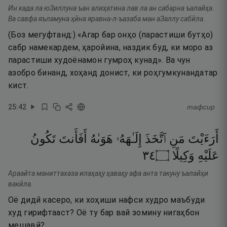
Ин када ла юЗиллуна ъан алиҳатина лав ла ан сабарна ъалайҳа.
Ва савфа яъламуна ҳӣна яравна-л-ъазаба ман аЗаллу сабӣла.
(Боз мегуфтанд:) «Агар бар онҳо (парастиши бутҳо)
сабр намекардем, ҳаройина, наздик буд, ки моро аз
парастиши худоёнамон гумроҳ кунад». Ва чун
азобро бинанд, хоҳанд донист, ки роҳгумкунандатар
кист.
25
:
42
тафсир
أَرَءَيْتَ
مَنِ
ٱتَّخَذَ
إِلَـٰهَهُۥ
هَوَىٰهُ
أَفَأَنتَ
تَكُونُ
٤٣
۝
وَكِيلًا
عَلَيْهِ
Араайта маниттахаза илаҳаҳу ҳаваҳу афа анта такуну ъалайҳи
вакӣла.
Оё дидӣ касеро, ки хоҳиши нафси худро маъбуди
худ гирифтааст? Оё ту бар вай зомину нигаҳбон
мешавӣ?