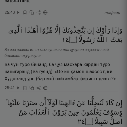
надоштанд.
25
:
40
тафсир
وَإِذَا
رَأَوْكَ
إِن
يَتَّخِذُونَكَ
إِلَّا
هُزُوًا
أَهَـٰذَا
ٱلَّذِى
٤١
۝
رَسُولًا
ٱللَّهُ
بَعَثَ
Ва иза раавка ин яттахизунака илла ҳузуван а-ҳаза-л-лазӣ
баъасаллоҳу расула.
Ва чун туро бинанд, ба ҷуз масхара кардан туро
нанигаранд (ва гӯянд): «Оё ин ҳамон шахсест, ки
Худованд ӯро (бар мо) пайғамбар фиристодааст?».
25
:
41
إِن
كَادَ
لَيُضِلُّنَا
عَنْ
ءَالِهَتِنَا
لَوْلَآ
أَن
صَبَرْنَا
عَلَيْهَا ۚ
وَسَوْفَ
يَعْلَمُونَ
حِينَ
يَرَوْنَ
ٱلْعَذَابَ
مَنْ
٤٢
۝
سَبِيلًا
أَضَلُّ