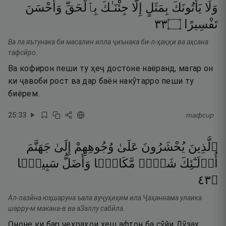
وَلَا
يَأْتُونَكَ
بِمَثَلٍ
إِلَّا
جِئْنَـٰكَ
بِٱلْحَقِّ
وَأَحْسَنَ
٣٣
۝
تَفْسِيرًا
Ва ла яътунака би масалин илла ҷиънака би-л-ҳаққи ва аҳсана
тафсӣро.
Ва кофирон пеши ту ҳеҷ достоне наёранд, магар он
ки ҷавоби рост ва дар баён накӯтарро пеши ту
биёрем.
25
:
33
тафсир
ٱلَّذِينَ
يُحْشَرُونَ
عَلَىٰ
وُجُوهِهِمْ
إِلَىٰ
جَهَنَّمَ
أُو۟لَـٰٓئِكَ
شَرٌّۭ
مَّكَانًۭا
وَأَضَلُّ
سَبِيلًۭا
٣٤
۝
Ал-лазӣна юҳшаруна ъала вуҷуҳиҳим ила Ҷаҳаннама улаика
шарру-м макана-в ва аЗаллу сабӣла.
Ононе ки бар чеҳраҳои хеш афтон ба сӯйи Дӯзах