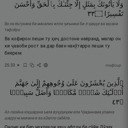
وَلَا
يَأْتُونَكَ
بِمَثَلٍ
إِلَّا
جِئْنَـٰكَ
بِٱلْحَقِّ
وَأَحْسَنَ
٣٣
۝
تَفْسِيرًا
Ва ла яътунака би масалин илла ҷиънака би-л-ҳаққи ва аҳсана
тафсӣро.
Ва кофирон пеши ту ҳеҷ достоне наёранд, магар он
ки ҷавоби рост ва дар баён накӯтарро пеши ту
биёрем.
25
:
33
тафсир
ٱلَّذِينَ
يُحْشَرُونَ
عَلَىٰ
وُجُوهِهِمْ
إِلَىٰ
جَهَنَّمَ
أُو۟لَـٰٓئِكَ
شَرٌّۭ
مَّكَانًۭا
وَأَضَلُّ
سَبِيلًۭا
٣٤
۝
Ал-лазӣна юҳшаруна ъала вуҷуҳиҳим ила Ҷаҳаннама улаика
шарру-м макана-в ва аЗаллу сабӣла.
Ононе ки бар чеҳраҳои хеш афтон ба сӯйи Дӯзах