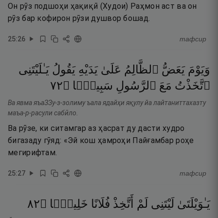
Он рӯз подшоҳи ҳақиқӣ (Худои) Раҳмон аст ва он
рӯз бар кофирон рӯзи душвор бошад.
25
:
26
тафсир
وَيَوْمَ
يَعَضُّ
ٱلظَّالِمُ
عَلَىٰ
يَدَيْهِ
يَقُولُ
يَـٰلَيْتَنِى
٢٧
۝
سَبِيلًۭا
ٱلرَّسُولِ
مَعَ
ٱتَّخَذْتُ
Ва явма яъаЗЗу-з-золиму ъала ядайҳи яқулу йа лайтаниттахазту
маъа-р-расули сабӣло.
Ва рӯзе, ки ситамгар аз ҳасрат ду дасти худро
бигазаду гӯяд: «Эй кош ҳамроҳи Пайғамбар роҳе
мегирифтам.
25
:
27
тафсир
٢٨
۝
خَلِيلًۭا
فُلَانًا
أَتَّخِذْ
لَمْ
لَيْتَنِى
يَـٰوَيْلَتَىٰ