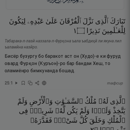
تَبَارَكَ
ٱلَّذِى
نَزَّلَ
ٱلْفُرْقَانَ
عَلَىٰ
عَبْدِهِۦ
لِيَكُونَ
١
۝
نَذِيرًا
لِلْعَـٰلَمِينَ
Табарака-л-лазӣ наззала-л-Фурқона ъала ъабдиҳӣ ли якуна лил
ъаламӣна назӣро.
Бисёр бузургу бо баракот аст он (Худо)-е ки фуруд
овард Фурқон (Куръон)-ро бар бандаи Хеш, то
оламиёнро бимкунанда бошад.
25
:
1
тафсир
ٱلَّذِى
لَهُۥ
مُلْكُ
ٱلسَّمَـٰوَٰتِ
وَٱلْأَرْضِ
وَلَمْ
يَتَّخِذْ
وَلَدًۭا
وَلَمْ
يَكُن
لَّهُۥ
شَرِيكٌۭ
فِى
ٱلْمُلْكِ
وَخَلَقَ
كُلَّ
شَىْءٍۢ
فَقَدَّرَهُۥ