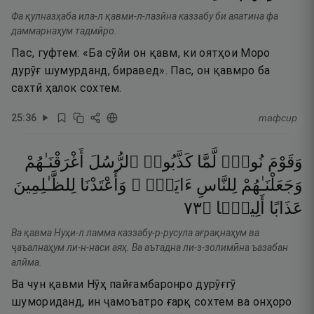
Фа қулназҳаба ила-л қавми-л-лазӣна каззабу би аяатина фа
даммарнаҳум тадмӣро.
Пас, гуфтем: «Ба сӯйи он қавм, ки оятҳои Моро
дурӯғ шумурданд, биравед». Пас, он қавмро ба
сахтӣ ҳалок сохтем.
25
:
36
тафсир
وَقَوْمَ
نُوحٍۢ
لَّمَّا
كَذَّبُوا۟
ٱلرُّسُلَ
أَغْرَقْنَـٰهُمْ
وَجَعَلْنَـٰهُمْ
لِلنَّاسِ
ءَايَةًۭ ۖ
وَأَعْتَدْنَا
لِلظَّـٰلِمِينَ
٣٧
۝
أَلِيمًۭا
عَذَابًا
Ва қавма Нуҳи-л ламма каззабу-р-русула ағрақнаҳум ва
ҷаъалнаҳум ли-н-наси аяҳ. Ва аътадна ли-з-золимӣна ъазабан
алӣма.
Ва чун қавми Нӯҳ пайғамбаронро дурӯғгӯ
шумориданд, ин ҷамоъатро ғарқ сохтем ва онҳоро