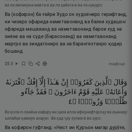
ва ла ямликуна мавта-в ва ла ҳайата-в ва ла нушуро.
Ва (кофирон) ба ғайри Худо он худоёнеро гирифтанд,
ки чизеро офарида наметавонанд ва балки худашон
офарида мешаванд ва наметавонанд барои худ на
зиёне ва на суде (бирасонанд) ва наметавонанд
маргро ва зиндагониро ва на барангехтанро қодир
бошанд.
25
:
3
тафсир
وَقَالَ
ٱلَّذِينَ
كَفَرُوٓا۟
إِنْ
هَـٰذَآ
إِلَّآ
إِفْكٌ
ٱفْتَرَىٰهُ
وَأَعَانَهُۥ
عَلَيْهِ
قَوْمٌ
ءَاخَرُونَ ۖ
فَقَدْ
جَآءُو
٤
۝
وَزُورًۭا
ظُلْمًۭا
Ва қола-л-лазӣна кафару ин ҳаза илла ифкунифтароҳу ва аъанаҳу
ъалайҳи қавмун ахарун. Фа қад ҷау зулма-в ва зуро.
Ва кофирон гуфтанд: «Нест ин Қуръон магар дурӯғе,