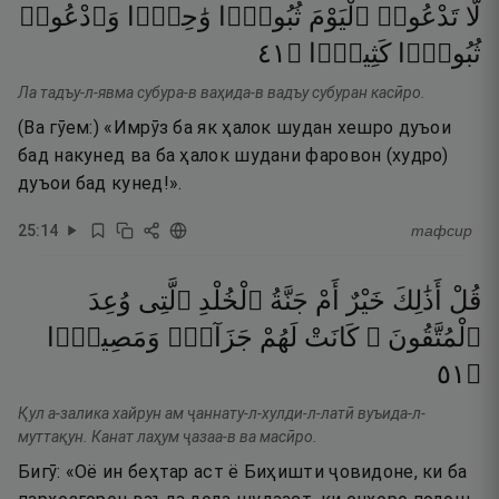
لَّا
تَدْعُوا۟
ٱلْيَوْمَ
ثُبُورًۭا
وَٰحِدًۭا
وَٱدْعُوا۟
١٤
۝
كَثِيرًۭا
ثُبُورًۭا
Ла тадъу-л-явма субура-в ваҳида-в вадъу субуран касӣро.
(Ва гӯем:) «Имрӯз ба як ҳалок шудан хешро дуъои
бад накунед ва ба ҳалок шудани фаровон (худро)
дуъои бад кунед!».
25
:
14
тафсир
قُلْ
أَذَٰلِكَ
خَيْرٌ
أَمْ
جَنَّةُ
ٱلْخُلْدِ
ٱلَّتِى
وُعِدَ
ٱلْمُتَّقُونَ ۚ
كَانَتْ
لَهُمْ
جَزَآءًۭ
وَمَصِيرًۭا
١٥
۝
Қул а-залика хайрун ам ҷаннату-л-хулди-л-латӣ вуъида-л-
муттақун. Канат лаҳум ҷазаа-в ва масӣро.
Бигӯ: «Оё ин беҳтар аст ё Биҳишти ҷовидоне, ки ба