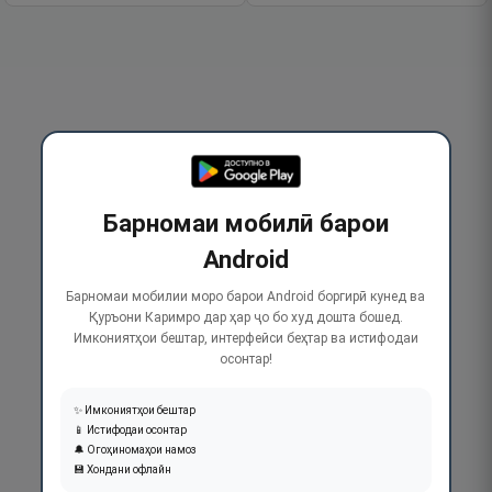
Барномаи мобилӣ барои
Android
Барномаи мобилии моро барои Android боргирӣ кунед ва
Қуръони Каримро дар ҳар ҷо бо худ дошта бошед.
Имкониятҳои бештар, интерфейси беҳтар ва истифодаи
осонтар!
✨ Имкониятҳои бештар
📱 Истифодаи осонтар
🔔 Огоҳиномаҳои намоз
💾 Хондани офлайн