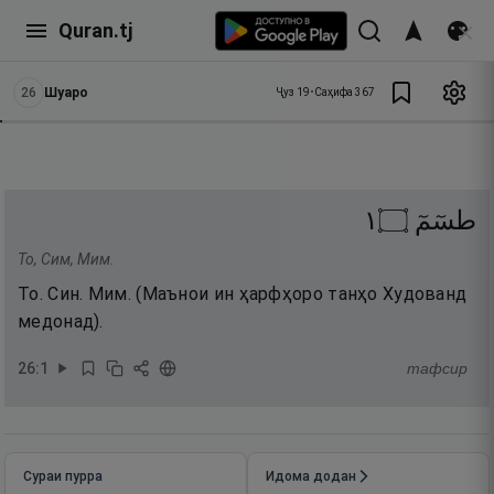
Quran.tj
26
Шуаро
Ҷуз
19
•
Саҳифа
367
١
۝
طسٓمٓ
То, Сим, Мим.
То. Син. Мим. (Маънои ин ҳарфҳоро танҳо Худованд
медонад).
26
:
1
тафсир
Сураи пурра
Идома додан