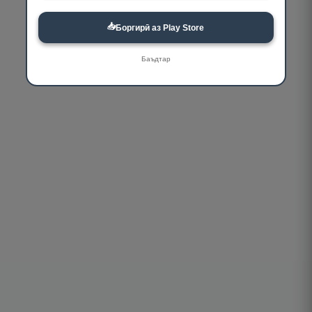
📥
Боргирӣ аз Play Store
Баъдтар