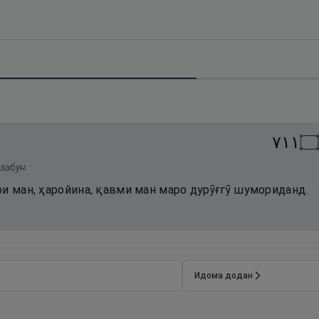
١١٧
۝
забун.
ри ман, ҳаройина, қавми ман маро дурӯғгӯ шумориданд.
Идома додан