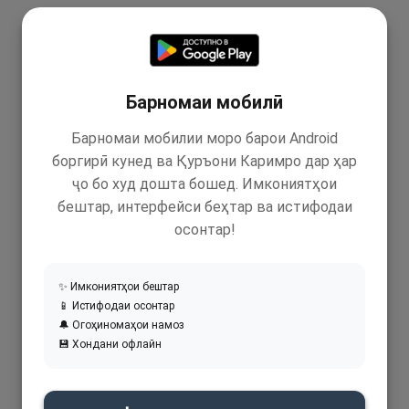
Барномаи мобилӣ
Барномаи мобилии моро барои Android
боргирӣ кунед ва Қуръони Каримро дар ҳар
ҷо бо худ дошта бошед. Имкониятҳои
бештар, интерфейси беҳтар ва истифодаи
осонтар!
✨ Имкониятҳои бештар
📱 Истифодаи осонтар
🔔 Огоҳиномаҳои намоз
💾 Хондани офлайн