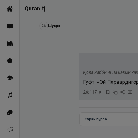
Quran.tj
Асосӣ
26
Шуаро
Қуръон
Саҳеҳи Бухорӣ
Вақтҳои намоз
Қола Рабби инна қавмӣ каз
Омӯзиш
Гуфт: «Эй Парвардиго
26
:
117
Қироат
Иқтибосҳо аз Қуръон
Сураи пурра
Зикрҳо