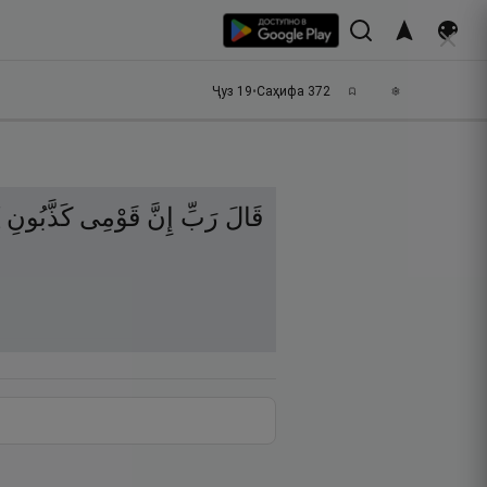
Ҷуз
19
•
Саҳифа
372
قَالَ
رَبِّ
إِنَّ
قَوْمِى
كَذَّبُونِ