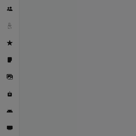
Пайғамбарон
Дуоҳо
Асмоул Ҳусно
Фарзи айн
Галерея
Махзани Маърифат
Барномаи мобилӣ
Пахшҳои зинда