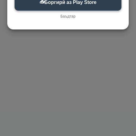
📥
Боргирӣ аз Play Store
Баъдтар