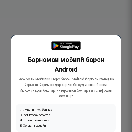
Барномаи мобилӣ барои
Android
Барномаи мобилии моро барои Android боргирӣ кунед ва
Қуръони Каримро дар ҳар ҷо бо худ дошта бошед.
Имкониятҳои бештар, интерфейси беҳтар ва истифодаи
осонтар!
✨ Имкониятҳои бештар
📱 Истифодаи осонтар
🔔 Огоҳиномаҳои намоз
💾 Хондани офлайн