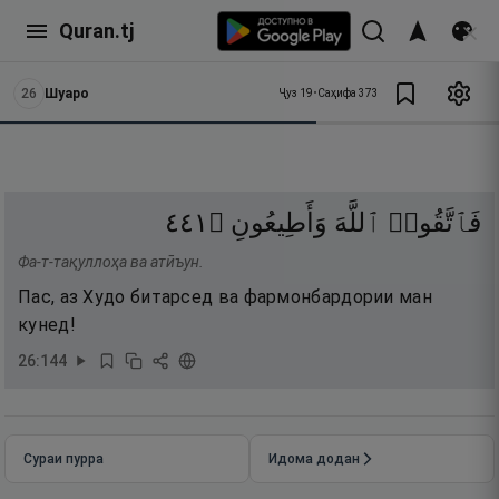
Quran.tj
26
Шуаро
Ҷуз
19
•
Саҳифа
373
١٤٤
۝
وَأَطِيعُونِ
ٱللَّهَ
فَٱتَّقُوا۟
Фа-т-тақуллоҳа ва атӣъун.
Пас, аз Худо битарсед ва фармонбардории ман
кунед!
26
:
144
Сураи пурра
Идома додан