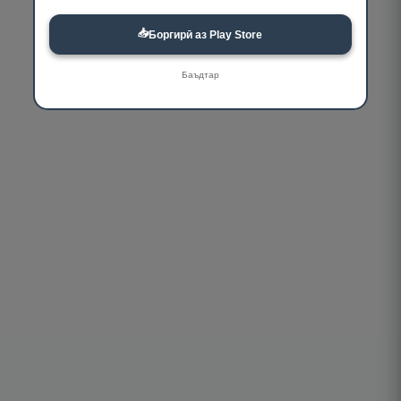
📥
Боргирӣ аз Play Store
Баъдтар