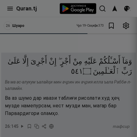
Quran.tj
26
Шуаро
Ҷуз
19
•
Саҳифа
373
وَمَآ
أَسْـَٔلُكُمْ
عَلَيْهِ
مِنْ
أَجْرٍ ۖ
إِنْ
أَجْرِىَ
إِلَّا
عَلَىٰ
١٤٥
۝
ٱلْعَـٰلَمِينَ
رَبِّ
Ва ма ас-алукум ъалайҳи мин аҷрин ин аҷрия илла ъала Рабби-л-
ъаламӣн.
Ва аз шумо дар ивази таблиғи рисолати худ ҳеҷ
музде намепурсам, нест музди ман, магар бар
Парвардигори оламҳо.
26
:
145
тафсир