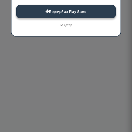
📥
Боргирӣ аз Play Store
Баъдтар