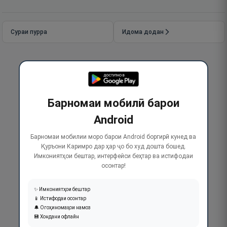
Сураи пурра
Идома додан
Барномаи мобилӣ барои
Android
Барномаи мобилии моро барои Android боргирӣ кунед ва
Қуръони Каримро дар ҳар ҷо бо худ дошта бошед.
Имкониятҳои бештар, интерфейси беҳтар ва истифодаи
осонтар!
✨ Имкониятҳои бештар
📱 Истифодаи осонтар
🔔 Огоҳиномаҳои намоз
💾 Хондани офлайн