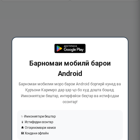
Барномаи мобилӣ барои
Android
Барномаи мобилии моро барои Android боргирӣ кунед ва
Қуръони Каримро дар ҳар ҷо бо худ дошта бошед.
Имкониятҳои бештар, интерфейси беҳтар ва истифодаи
осонтар!
✨ Имкониятҳои бештар
📱 Истифодаи осонтар
🔔 Огоҳиномаҳои намоз
💾 Хондани офлайн