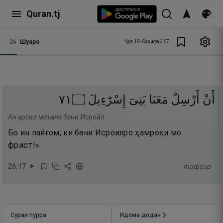
Quran.tj
26
Шуаро
Ҷуз
19
•
Саҳифа
367
١٧
۝
إِسْرَٰٓءِيلَ
بَنِىٓ
مَعَنَا
أَرْسِلْ
أَنْ
Ан арсил маъана бани Исроӣл.
Бо ин пайғом, ки бани Исроилро ҳамроҳи мо
фрист!».
26
:
17
тафсир
Сураи пурра
Идома додан