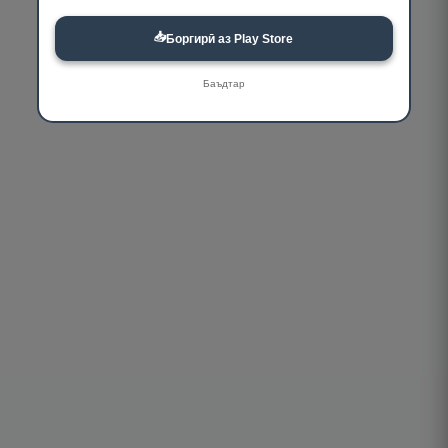
📥
Боргирӣ аз Play Store
Баъдтар