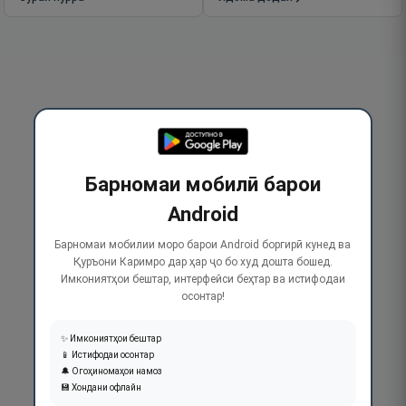
Барномаи мобилӣ барои
Android
Барномаи мобилии моро барои Android боргирӣ кунед ва
Қуръони Каримро дар ҳар ҷо бо худ дошта бошед.
Имкониятҳои бештар, интерфейси беҳтар ва истифодаи
осонтар!
✨ Имкониятҳои бештар
📱 Истифодаи осонтар
🔔 Огоҳиномаҳои намоз
💾 Хондани офлайн