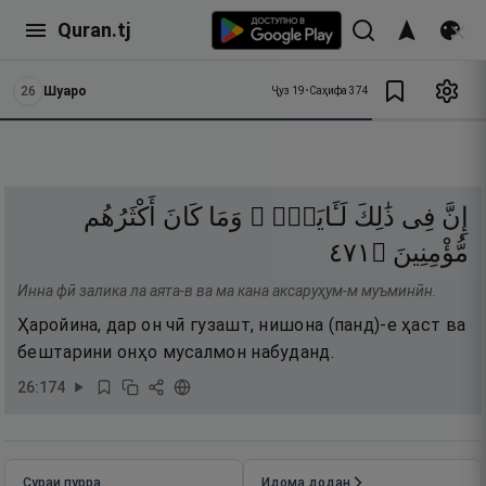
Quran.tj
26
Шуаро
Ҷуз
19
•
Саҳифа
374
إِنَّ
فِى
ذَٰلِكَ
لَـَٔايَةًۭ ۖ
وَمَا
كَانَ
أَكْثَرُهُم
١٧٤
۝
مُّؤْمِنِينَ
Инна фӣ залика ла аята-в ва ма кана аксаруҳум-м муъминӣн.
Ҳаройина, дар он чӣ гузашт, нишона (панд)-е ҳаст ва
бештарини онҳо мусалмон набуданд.
26
:
174
Сураи пурра
Идома додан