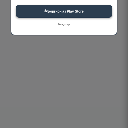
📥
Боргирӣ аз Play Store
Баъдтар