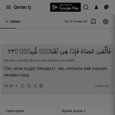
Quran.tj
26
Шуаро
Ҷуз
19
•
Саҳифа
368
٣٢
۝
مُّبِينٌۭ
ثُعْبَانٌۭ
هِىَ
فَإِذَا
عَصَاهُ
فَأَلْقَىٰ
Фа алқо ъасаҳу фа иза ҳия суъбану-м мубӣн.
Пас, асои худро бияндохт, пас, ногаҳон вай ошкоро
аждаҳо шуд.
26
:
32
тафсир
Сураи пурра
Идома додан