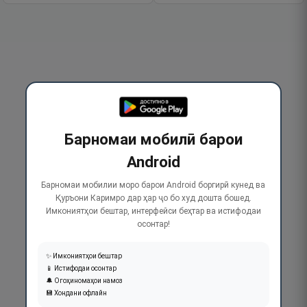
Барномаи мобилӣ барои
Android
Барномаи мобилии моро барои Android боргирӣ кунед ва
Қуръони Каримро дар ҳар ҷо бо худ дошта бошед.
Имкониятҳои бештар, интерфейси беҳтар ва истифодаи
осонтар!
✨ Имкониятҳои бештар
📱 Истифодаи осонтар
🔔 Огоҳиномаҳои намоз
💾 Хондани офлайн