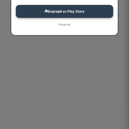
📥
Боргирӣ аз Play Store
Баъдтар