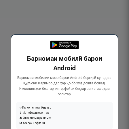
Барномаи мобилӣ барои
Android
Барномаи мобилии моро барои Android боргирӣ кунед ва
Қуръони Каримро дар ҳар ҷо бо худ дошта бошед.
Имкониятҳои бештар, интерфейси беҳтар ва истифодаи
осонтар!
✨ Имкониятҳои бештар
📱 Истифодаи осонтар
🔔 Огоҳиномаҳои намоз
💾 Хондани офлайн