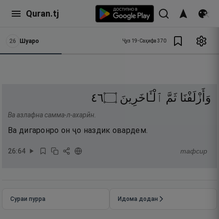
Quran.tj
26
Шуаро
Ҷуз
19
•
Саҳифа
370
٦٤
۝
ٱلْـَٔاخَرِينَ
ثَمَّ
وَأَزْلَفْنَا
Ва азлафна самма-л-ахарӣн.
Ва дигаронро он ҷо наздик овардем.
26
:
64
тафсир
Сураи пурра
Идома додан