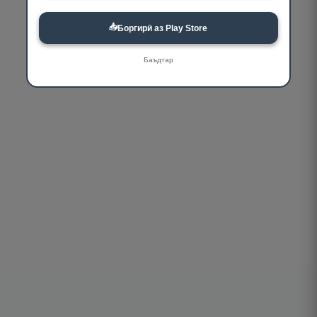
📥
Боргирӣ аз Play Store
Баъдтар