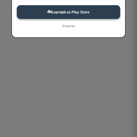
📥
Боргирӣ аз Play Store
Баъдтар