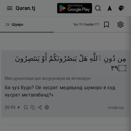
Quran.tj
26
Шуаро
Ҷуз
19
•
Саҳифа
371
مِن
دُونِ
ٱللَّهِ
هَلْ
يَنصُرُونَكُمْ
أَوْ
يَنتَصِرُونَ
٩٣
۝
Мин дуниллаҳи ҳал янсурунакум ав янтасирун.
Ба ҷуз Худо? Оё нусрат медиҳанд шуморо ё худ
нусрат металабанд?».
26
:
93
тафсир