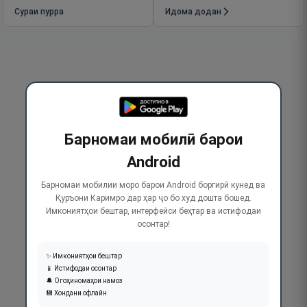
Сураи пурра
Идома додан
Барномаи мобилӣ барои
Android
Барномаи мобилии моро барои Android боргирӣ кунед ва
Қуръони Каримро дар ҳар ҷо бо худ дошта бошед.
Имкониятҳои бештар, интерфейси беҳтар ва истифодаи
осонтар!
✨ Имкониятҳои бештар
📱 Истифодаи осонтар
🔔 Огоҳиномаҳои намоз
💾 Хондани офлайн