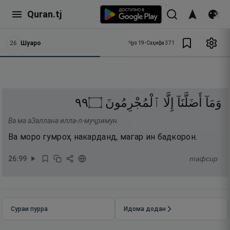
Quran.tj
26
Шуаро
Ҷуз
19
•
Саҳифа
371
٩٩
۝
ٱلْمُجْرِمُونَ
إِلَّا
أَضَلَّنَآ
وَمَآ
Ва ма аЗаллана илла-л-муҷримун.
Ва моро гумроҳ накарданд, магар ин бадкорон.
26
:
99
тафсир
Сураи пурра
Идома додан