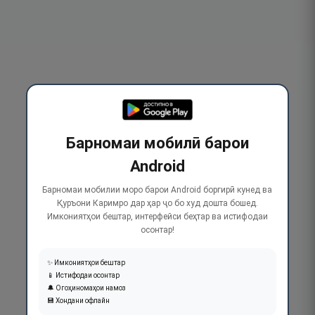
Барномаи мобилӣ барои
Android
Барномаи мобилии моро барои Android боргирӣ кунед ва
Қуръони Каримро дар ҳар ҷо бо худ дошта бошед.
Имкониятҳои бештар, интерфейси беҳтар ва истифодаи
осонтар!
✨ Имкониятҳои бештар
📱 Истифодаи осонтар
🔔 Огоҳиномаҳои намоз
💾 Хондани офлайн