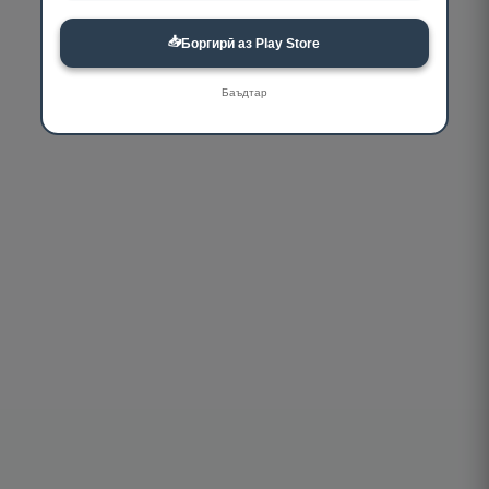
📥
Боргирӣ аз Play Store
Баъдтар