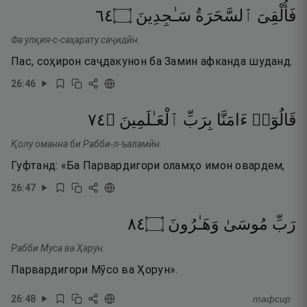
٤٦
۝
سَـٰجِدِينَ
ٱلسَّحَرَةُ
فَأُلْقِىَ
Фа улқия-с-саҳарату саҷидӣн.
Пас, соҳирон саҷдакунон ба Замин афканда шуданд.
26
:
46
٤٧
۝
ٱلْعَـٰلَمِينَ
بِرَبِّ
ءَامَنَّا
قَالُوٓا۟
Қолу оманна би Рабби-л-ъаламӣн.
Гуфтанд: «Ба Парвардигори оламҳо имон овардем,
26
:
47
٤٨
۝
وَهَـٰرُونَ
مُوسَىٰ
رَبِّ
Рабби Муса ва Ҳарун.
Парвардигори Мӯсо ва Ҳорун».
26
:
48
тафсир