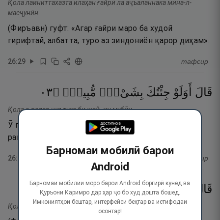
Қола лаиниттахазта илаҳан ғайрӣ ла аҷъаланнака мина-л-
масҷунӣн.
(Фиръавн) гуфт: «Агар ғайри маро ба худоӣ
гирифтаӣ, албатта, туро аз зиндониён қарор диҳам».
26
:
29
тафсир
٣٠
۝
مُّبِينٍۢ
بِشَىْءٍۢ
جِئْتُكَ
أَوَلَوْ
قَالَ
Қола а-валав ҷиътука би шай- ин мубӣн.
Ӯ гуфт: «(Оё зиндонӣ мекунӣ) агарчи пеши ту чизи
равшанро биёрам?»
Барномаи мобилӣ барои
26
:
30
тафсир
Android
Барномаи мобилии моро барои Android боргирӣ кунед ва
٣١
۝
ٱلصَّـٰدِقِينَ
مِنَ
كُنتَ
إِن
بِهِۦٓ
فَأْتِ
قَالَ
Қуръони Каримро дар ҳар ҷо бо худ дошта бошед.
Имкониятҳои бештар, интерфейси беҳтар ва истифодаи
Қола фаъти биҳи ин кунта мина-с-содиқӣн.
осонтар!