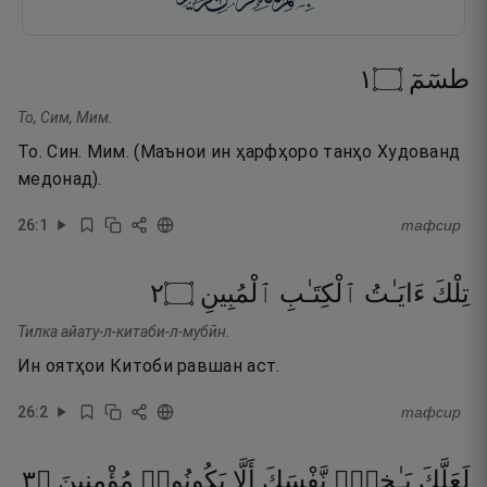
١
۝
طسٓمٓ
То, Сим, Мим.
То. Син. Мим. (Маънои ин ҳарфҳоро танҳо Худованд
медонад).
26
:
1
тафсир
٢
۝
ٱلْمُبِينِ
ٱلْكِتَـٰبِ
ءَايَـٰتُ
تِلْكَ
Тилка айату-л-китаби-л-мубӣн.
Ин оятҳои Китоби равшан аст.
26
:
2
тафсир
٣
۝
مُؤْمِنِينَ
يَكُونُوا۟
أَلَّا
نَّفْسَكَ
بَـٰخِعٌۭ
لَعَلَّكَ