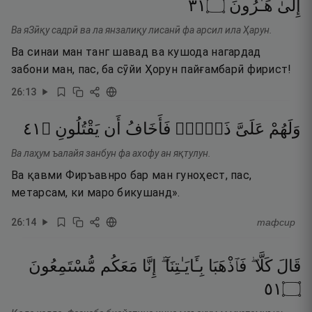
١٣
۝
هَـٰرُونَ
إِلَىٰ
Ва яЗӣқу садрӣ ва ла янзалиқу лисанӣ фа арсил ила Ҳарун.
Ва синаи ман танг шавад ва кушода нагардад
забони ман, пас, ба сӯйи Ҳорун пайғамбарӣ фирист!
26
:
13
١٤
۝
يَقْتُلُونِ
أَن
فَأَخَافُ
ذَنۢبٌۭ
عَلَىَّ
وَلَهُمْ
Ва лаҳум ъалайя занбун фа ахофу ан яқтулун.
Ва қавми Фиръавнро бар ман гуноҳест, пас,
метарсам, ки маро бикушанд».
26
:
14
тафсир
قَالَ
كَلَّا ۖ
فَٱذْهَبَا
بِـَٔايَـٰتِنَآ ۖ
إِنَّا
مَعَكُم
مُّسْتَمِعُونَ
١٥
۝