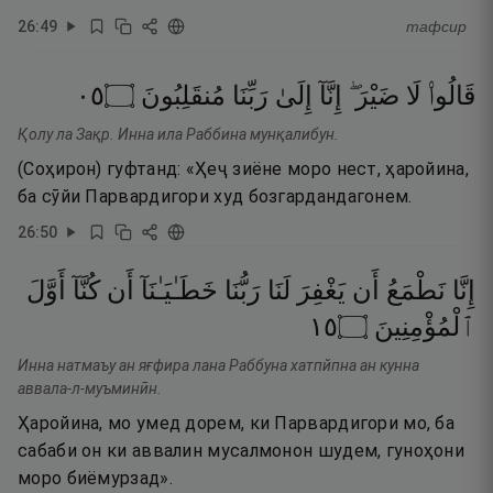
26
:
49
тафсир
٥٠
۝
مُنقَلِبُونَ
رَبِّنَا
إِلَىٰ
إِنَّآ
ضَيْرَ ۖ
لَا
قَالُوا۟
Қолу ла Зақр. Инна ила Раббина мунқалибун.
(Соҳирон) гуфтанд: «Ҳеҷ зиёне моро нест, ҳаройина,
ба сӯйи Парвардигори худ бозгардандагонем.
26
:
50
إِنَّا
نَطْمَعُ
أَن
يَغْفِرَ
لَنَا
رَبُّنَا
خَطَـٰيَـٰنَآ
أَن
كُنَّآ
أَوَّلَ
٥١
۝
ٱلْمُؤْمِنِينَ
Инна натмаъу ан яғфира лана Раббуна хатпйпна ан кунна
аввала-л-муъминӣн.
Ҳаройина, мо умед дорем, ки Парвардигори мо, ба
сабаби он ки аввалин мусалмонон шудем, гуноҳони
моро биёмурзад».