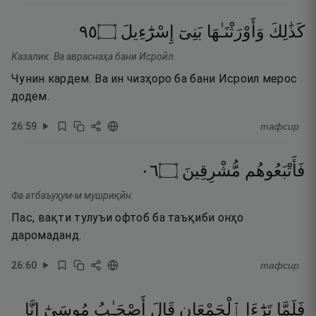
٥٩
۝
إِسْرَٰٓءِيلَ
بَنِىٓ
وَأَوْرَثْنَـٰهَا
كَذَٰلِكَ
Казалик. Ва авраснаҳа бани Исроӣл.
Чунин кардем. Ва ин чизҳоро ба бани Исроил мерос
додем.
26
:
59
тафсир
٦٠
۝
مُّشْرِقِينَ
فَأَتْبَعُوهُم
Фа атбаъуҳум-м мушриқӣн.
Пас, вақти тулуъи офтоб ба таъқиби онҳо
даромаданд.
26
:
60
тафсир
فَلَمَّا
تَرَٰٓءَا
ٱلْجَمْعَانِ
قَالَ
أَصْحَـٰبُ
مُوسَىٰٓ
إِنَّا