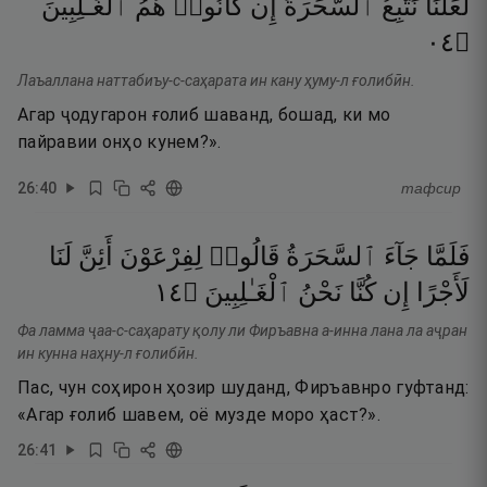
لَعَلَّنَا
نَتَّبِعُ
ٱلسَّحَرَةَ
إِن
كَانُوا۟
هُمُ
ٱلْغَـٰلِبِينَ
٤٠
۝
Лаъаллана наттабиъу-с-саҳарата ин кану ҳуму-л ғолибӣн.
Агар ҷодугарон ғолиб шаванд, бошад, ки мо
пайравии онҳо кунем?».
26
:
40
тафсир
فَلَمَّا
جَآءَ
ٱلسَّحَرَةُ
قَالُوا۟
لِفِرْعَوْنَ
أَئِنَّ
لَنَا
٤١
۝
ٱلْغَـٰلِبِينَ
نَحْنُ
كُنَّا
إِن
لَأَجْرًا
Фа ламма ҷаа-с-саҳарату қолу ли Фиръавна а-инна лана ла аҷран
ин кунна наҳну-л ғолибӣн.
Пас, чун соҳирон ҳозир шуданд, Фиръавнро гуфтанд:
«Агар ғолиб шавем, оё музде моро ҳаст?».
26
:
41