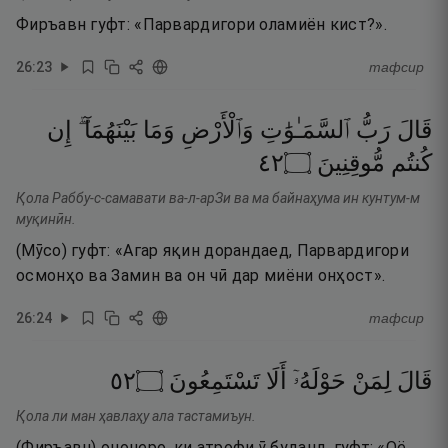
Фиръавн гуфт: «Парвардигори оламиён кист?».
26
:
23
тафсир
قَالَ
رَبُّ
ٱلسَّمَـٰوَٰتِ
وَٱلْأَرْضِ
وَمَا
بَيْنَهُمَآ ۖ
إِن
٢٤
۝
مُّوقِنِينَ
كُنتُم
Қола Раббу-с-самавати ва-л-арЗи ва ма байнаҳума ин кунтум-м
муқинӣн.
(Мӯсо) гуфт: «Агар яқин дорандаед, Парвардигори
осмонҳо ва Замин ва он чӣ дар миёни онҳост».
26
:
24
тафсир
٢٥
۝
تَسْتَمِعُونَ
أَلَا
حَوْلَهُۥٓ
لِمَنْ
قَالَ
Қола ли ман ҳавлаҳу ала тастамиъун.
(Фиръавн) ононеро, ки атрофи ӯ буданд, гуфт: «Оё