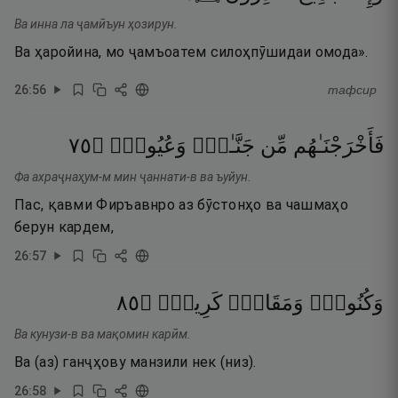
Ва инна ла ҷамӣъун ҳозирун.
Ва ҳаройина, мо ҷамъоатем силоҳпӯшидаи омода».
26
:
56
тафсир
٥٧
۝
وَعُيُونٍۢ
جَنَّـٰتٍۢ
مِّن
فَأَخْرَجْنَـٰهُم
Фа ахраҷнаҳум-м мин ҷаннати-в ва ъуйун.
Пас, қавми Фиръавнро аз бӯстонҳо ва чашмаҳо
берун кардем,
26
:
57
٥٨
۝
كَرِيمٍۢ
وَمَقَامٍۢ
وَكُنُوزٍۢ
Ва кунузи-в ва мақомин карӣм.
Ва (аз) ганҷҳову манзили нек (низ).
26
:
58