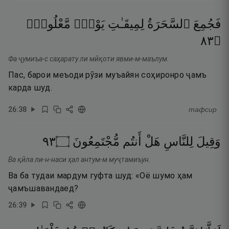
فَجُمِعَ
ٱلسَّحَرَةُ
لِمِيقَـٰتِ
يَوْمٍۢ
مَّعْلُومٍۢ
٣٨
۝
Фа ҷумиъа-с саҳарату ли мӣқоти явми-м-маълум.
Пас, барои меъоди рӯзи муъайян соҳиронро ҷамъ
карда шуд.
26
:
38
тафсир
٣٩
۝
مُّجْتَمِعُونَ
أَنتُم
هَلْ
لِلنَّاسِ
وَقِيلَ
Ва қӣла ли-н-наси ҳал антум-м муҷтамиъун.
Ва ба тудаи мардум гуфта шуд: «Оё шумо ҳам
ҷамъшавандаед?
26
:
39