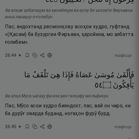
Фа алқав ҳибалаҳум ва ъисийяҳум ва қолу би ъиззати Фиръавна
инна ланаҳну-л-ғолибун.
Пас, андохтанд ресмонҳову асоҳои худро, гуфтанд:
«(Қасам) ба бузургии Фиръавн, ҳаройина, мо албатта
ғолибем».
26
:
44
тафсир
فَأَلْقَىٰ
مُوسَىٰ
عَصَاهُ
فَإِذَا
هِىَ
تَلْقَفُ
مَا
٤٥
۝
يَأْفِكُونَ
Фа алқа Муса ъасаҳу фа иза ҳия талқафу ма яъфикун.
Пас, Мӯсо асои худро бияндохт, пас, вай он чиро, ки
ба дурӯғ оварда буданд, ногаҳон фурӯ бурд.
26
:
45
тафсир