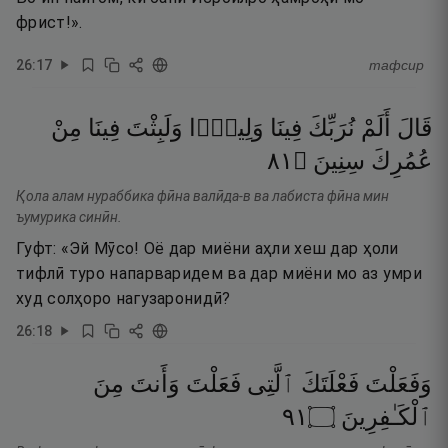
фрист!».
26
:
17
тафсир
قَالَ
أَلَمْ
نُرَبِّكَ
فِينَا
وَلِيدًۭا
وَلَبِثْتَ
فِينَا
مِنْ
١٨
۝
سِنِينَ
عُمُرِكَ
Қола алам нураббика фӣна валӣда-в ва лабиста фӣна мин
ъумурика синӣн.
Гуфт: «Эй Мӯсо! Оё дар миёни аҳли хеш дар ҳоли
тифлӣ туро напарваридем ва дар миёни мо аз умри
худ солҳоро нагузаронидӣ?
26
:
18
وَفَعَلْتَ
فَعْلَتَكَ
ٱلَّتِى
فَعَلْتَ
وَأَنتَ
مِنَ
١٩
۝
ٱلْكَـٰفِرِينَ