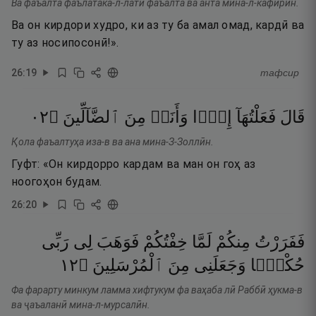
Ва фаъалта фаълатака-л-латӣ фаъалта ва анта мина-л-кафирӣн.
Ва он кирдори худро, ки аз ту ба амал омад, кардӣ ва
ту аз носипосонӣ!».
26
:
19
тафсир
٢٠
۝
ٱلضَّآلِّينَ
مِنَ
وَأَنَا۠
إِذًۭا
فَعَلْتُهَآ
قَالَ
Қола фаъалтуҳа иза-в ва ана мина-З-Золлӣн.
Гуфт: «Он кирдорро кардам ва ман он гоҳ аз
ноогоҳон будам.
26
:
20
فَفَرَرْتُ
مِنكُمْ
لَمَّا
خِفْتُكُمْ
فَوَهَبَ
لِى
رَبِّى
٢١
۝
ٱلْمُرْسَلِينَ
مِنَ
وَجَعَلَنِى
حُكْمًۭا
Фа фарарту минкум ламма хифтукум фа ваҳаба лӣ Раббӣ ҳукма-в
ва ҷаъаланӣ мина-л-мурсалӣн.