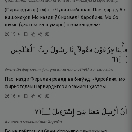
Қола калла. Фазҳаба биайатина инна маъакум-м мустамиъун.
(Парвардигор) гуфт: «Чунин набошад. Пас, ҳар ду бо
нишонаҳои Мо назди ӯ биравед! Ҳаройина, Мо бо
шумо (ҳастем ва шуморо) шунавандаем».
26
:
15
فَأْتِيَا
فِرْعَوْنَ
فَقُولَآ
إِنَّا
رَسُولُ
رَبِّ
ٱلْعَـٰلَمِينَ
١٦
۝
Фаътийа Фиръавна фа қула инна расулу Рабби-л-ъаламӣн.
Пас, назди Фиръавн равед ва бигӯед: «Ҳаройина, мо
фиристодаи Парвардигори оламиён ҳастем,
26
:
16
١٧
۝
إِسْرَٰٓءِيلَ
بَنِىٓ
مَعَنَا
أَرْسِلْ
أَنْ
Ан арсил маъана бани Исроӣл.
Бо ин пайғом, ки бани Исроилро ҳамроҳи мо