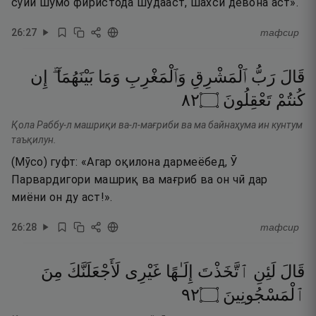
сӯйи шумо фиристода шудааст, шахси девона аст».
26
:
27
тафсир
قَالَ
رَبُّ
ٱلْمَشْرِقِ
وَٱلْمَغْرِبِ
وَمَا
بَيْنَهُمَآ ۖ
إِن
٢٨
۝
تَعْقِلُونَ
كُنتُمْ
Қола Раббу-л машриқи ва-л-мағриби ва ма байнаҳума ин кунтум
таъқилун.
(Мӯсо) гуфт: «Агар оқилона дармеёбед, Ӯ
Парвардигори машриқ ва мағриб ва он чӣ дар
миёни он ду аст!».
26
:
28
тафсир
قَالَ
لَئِنِ
ٱتَّخَذْتَ
إِلَـٰهًا
غَيْرِى
لَأَجْعَلَنَّكَ
مِنَ
٢٩
۝
ٱلْمَسْجُونِينَ