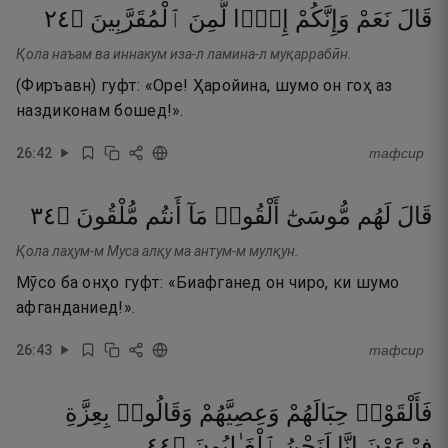
٤٢
۝
ٱلْمُقَرَّبِينَ
لَّمِنَ
إِذًۭا
وَإِنَّكُمْ
نَعَمْ
قَالَ
Қола наъам ва иннакум иза-л ламина-л муқаррабӣн.
(Фиръавн) гуфт: «Оре! Ҳаройина, шумо он гоҳ аз
наздиконам бошед!».
26
:
42
тафсир
٤٣
۝
مُّلْقُونَ
أَنتُم
مَآ
أَلْقُوا۟
مُّوسَىٰٓ
لَهُم
قَالَ
Қола лаҳум-м Муса алқу ма антум-м мулқун.
Мӯсо ба онҳо гуфт: «Биафганед он чиро, ки шумо
афганданиед!».
26
:
43
тафсир
فَأَلْقَوْا۟
حِبَالَهُمْ
وَعِصِيَّهُمْ
وَقَالُوا۟
بِعِزَّةِ
٤٤
۝
ٱلْغَـٰلِبُونَ
لَنَحْنُ
إِنَّا
فِرْعَوْنَ