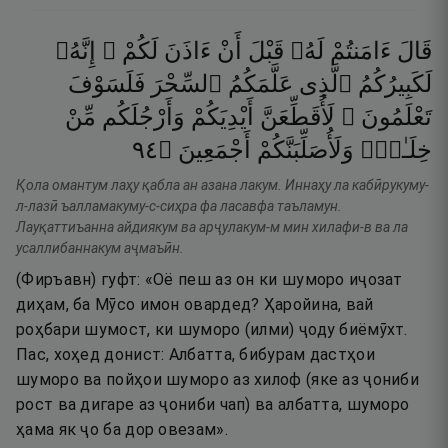
قَالَ
ءَامَنتُمْ
لَهُۥ
قَبْلَ
أَنْ
ءَاذَنَ
لَكُمْ ۖ
إِنَّهُۥ
لَكَبِيرُكُمُ
ٱلَّذِى
عَلَّمَكُمُ
ٱلسِّحْرَ
فَلَسَوْفَ
تَعْلَمُونَ ۚ
لَأُقَطِّعَنَّ
أَيْدِيَكُمْ
وَأَرْجُلَكُم
مِّنْ
٤٩
۝
أَجْمَعِينَ
وَلَأُصَلِّبَنَّكُمْ
خِلَـٰفٍۢ
Қола омантум лаҳу қабла ан азана лакум. Иннаҳу ла кабӣрукуму-
л-лазӣ ъалламакуму-с-сиҳра фа ласавфа таъламун.
Лауқаттиъанна айдиякум ва арҷулакум-м мин хилафи-в ва ла
усаллибаннакум аҷмаъӣн.
(Фиръавн) гуфт: «Оё пеш аз он ки шуморо иҷозат
диҳам, ба Мӯсо имон овардед? Ҳаройина, вай
роҳбари шумост, ки шуморо (илми) ҷоду биёмӯхт.
Пас, хоҳед донист: Албатта, бибурам дастҳои
шуморо ва пойҳои шуморо аз хилоф (яке аз ҷониби
рост ва дигаре аз ҷониби чап) ва албатта, шуморо
ҳама як ҷо ба дор овезам».