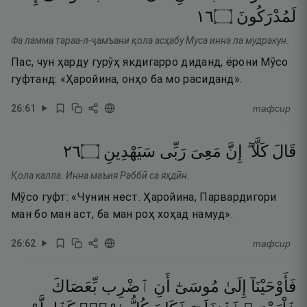
٦١
۝
لَمُدْرَكُونَ
Фа ламма тараа-л-ҷамъани қола асҳабу Муса инна ла мудракун.
Пас, чун ҳарду гурӯҳ якдигарро диданд, ёрони Мӯсо
гуфтанд: «Ҳаройина, онҳо ба мо расиданд».
26
:
61
тафсир
٦٢
۝
سَيَهْدِينِ
رَبِّى
مَعِىَ
إِنَّ
كَلَّآ ۖ
قَالَ
Қола калла. Инна маъия Раббӣ са яҳдӣн.
Мӯсо гуфт: «Чунин нест. Ҳаройина, Парвардигори
ман бо ман аст, ба ман роҳ хоҳад намуд».
26
:
62
тафсир
فَأَوْحَيْنَآ
إِلَىٰ
مُوسَىٰٓ
أَنِ
ٱضْرِب
بِّعَصَاكَ