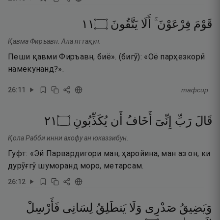
١١
۝
يَتَّقُونَ
أَلَا
فِرْعَوْنَ ۚ
قَوْمَ
Қавма Фиръавн. Ала яттақун.
Пеши қавми Фиръавн, биё». (бигӯ): «Оё парҳезкорӣ
намекунанд?».
26
:
11
тафсир
١٢
۝
يُكَذِّبُونِ
أَن
أَخَافُ
إِنِّىٓ
رَبِّ
قَالَ
Қола Рабби инни ахофу ан юказзибун.
Гуфт: «Эй Парвардигори ман, ҳаройина, ман аз он, ки
дурӯғгӯ шуморанд моро, метарсам.
26
:
12
وَيَضِيقُ
صَدْرِى
وَلَا
يَنطَلِقُ
لِسَانِى
فَأَرْسِلْ