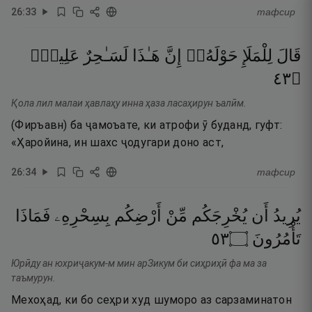
26
:
33
тафсир
قَالَ
لِلْمَلَإِ
حَوْلَهُۥٓ
إِنَّ
هَـٰذَا
لَسَـٰحِرٌ
عَلِيمٌۭ
٣٤
۝
Қола лил малаи ҳавлаҳу инна ҳаза ласаҳирун ъалӣм.
(Фиръавн) ба ҷамоъате, ки атрофи ӯ буданд, гуфт:
«Ҳаройина, ин шахс ҷодугари доно аст,
26
:
34
тафсир
يُرِيدُ
أَن
يُخْرِجَكُم
مِّنْ
أَرْضِكُم
بِسِحْرِهِۦ
فَمَاذَا
٣٥
۝
تَأْمُرُونَ
Юрӣду ан юхриҷакум-м мин арЗикум би сиҳриҳӣ фа ма за
таъмурун.
Мехоҳад, ки бо сеҳри худ шуморо аз сарзаминатон