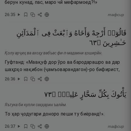
берун кунад, пас, маро чӣ мефармоед?!»
26
:
35
тафсир
قَالُوٓا۟
أَرْجِهْ
وَأَخَاهُ
وَٱبْعَثْ
فِى
ٱلْمَدَآئِنِ
٣٦
۝
حَـٰشِرِينَ
Қолу арҷиҳ ва ахоҳу вабъас фи-л-мадаини ҳоширӣн.
Гуфтанд: «Мавқуф дор ӯро ва бародарашро ва дар
шаҳрҳо нақибон (ҷамъоварандагон)-ро бифирист,
26
:
36
٣٧
۝
عَلِيمٍۢ
سَحَّارٍ
بِكُلِّ
يَأْتُوكَ
Яътука би кулли саҳҳарин ъалӣм.
То ҳар ҷодугари доноро пеши ту биёранд!».
26
:
37
тафсир