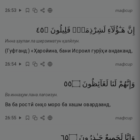
26
:
53
тафсир
٥٤
۝
قَلِيلُونَ
لَشِرْذِمَةٌۭ
هَـٰٓؤُلَآءِ
إِنَّ
Инна ҳаулаи ла ширзиматун қалӣлун.
(Гуфтанд:) «Ҳаройина, бани Исроил гурӯҳи андаканд,
26
:
54
тафсир
٥٥
۝
لَغَآئِظُونَ
لَنَا
وَإِنَّهُمْ
Ва иннаҳум лана лағоизун.
Ва ба ростӣ онҳо моро ба хашм овардаанд,
26
:
55
тафсир
٥٦
۝
حَـٰذِرُونَ
لَجَمِيعٌ
وَإِنَّا