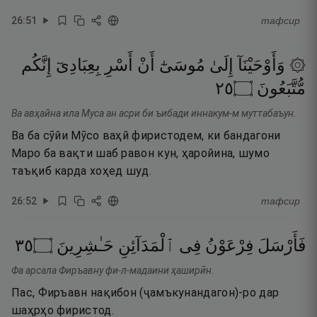
26
:
51
тафсир
۞ وَأَوْحَيْنَآ
إِلَىٰ
مُوسَىٰٓ
أَنْ
أَسْرِ
بِعِبَادِىٓ
إِنَّكُم
٥٢
۝
مُّتَّبَعُونَ
Ва авҳайна ила Муса ан асри би ъибади иннакум-м муттабаъун.
Ва ба сӯйи Мӯсо ваҳй фиристодем, ки бандагони
Маро ба вақти шаб равон кун, ҳаройина, шумо
таъқиб карда хоҳед шуд.
26
:
52
тафсир
٥٣
۝
حَـٰشِرِينَ
ٱلْمَدَآئِنِ
فِى
فِرْعَوْنُ
فَأَرْسَلَ
Фа арсала Фиръавну фи-л-мадаини ҳаширӣн.
Пас, Фиръавн нақибон (ҷамъкунандагон)-ро дар
шаҳрҳо фиристод.