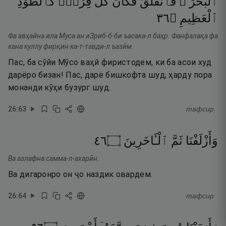
ٱلْبَحْرَ ۖ
فَٱنفَلَقَ
فَكَانَ
كُلُّ
فِرْقٍۢ
كَٱلطَّوْدِ
٦٣
۝
ٱلْعَظِيمِ
Фа авҳайна ила Муса ан иЗриб-б-би ъасака-л баҳр. Фанфалақа фа
кана куллу фирқин ка-т-тавди-л ъазӣм.
Пас, ба сӯйи Мӯсо ваҳй фиристодем, ки ба асои худ
дарёро бизан! Пас, дарё бишкофта шуд, ҳарду пора
монанди кӯҳи бузург шуд.
26
:
63
тафсир
٦٤
۝
ٱلْـَٔاخَرِينَ
ثَمَّ
وَأَزْلَفْنَا
Ва азлафна самма-л-ахарӣн.
Ва дигаронро он ҷо наздик овардем.
26
:
64
тафсир