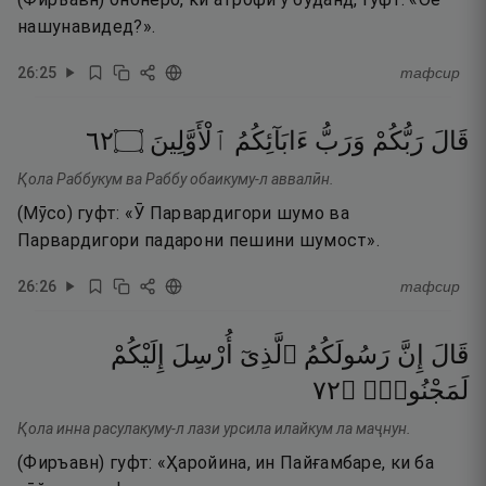
нашунавидед?».
26
:
25
тафсир
٢٦
۝
ٱلْأَوَّلِينَ
ءَابَآئِكُمُ
وَرَبُّ
رَبُّكُمْ
قَالَ
Қола Раббукум ва Раббу обаикуму-л аввалӣн.
(Мӯсо) гуфт: «Ӯ Парвардигори шумо ва
Парвардигори падарони пешини шумост».
26
:
26
тафсир
قَالَ
إِنَّ
رَسُولَكُمُ
ٱلَّذِىٓ
أُرْسِلَ
إِلَيْكُمْ
٢٧
۝
لَمَجْنُونٌۭ
Қола инна расулакуму-л лази урсила илайкум ла маҷнун.
(Фиръавн) гуфт: «Ҳаройина, ин Пайғамбаре, ки ба