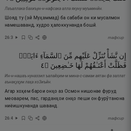
Лаъаллака бахиъун-н-нафсака алла якуну муъминӣн.
Шояд ту (эй Муҳаммад) ба сабаби он ки мусалмон
намешаванд, худро ҳалоккунанда бошӣ.
26
:
3
тафсир
إِن
نَّشَأْ
نُنَزِّلْ
عَلَيْهِم
مِّنَ
ٱلسَّمَآءِ
ءَايَةًۭ
٤
۝
خَـٰضِعِينَ
لَهَا
أَعْنَـٰقُهُمْ
فَظَلَّتْ
Ин-н-нашаъ нуназзил ъалайҳим-м мина-с-самаи аятан фа заллат
аънақуҳум лаҳа хоЗиъӣн.
Агар хоҳем барои онҳо аз Осмон нишонае фуруд
меоварем, пас, гарданҳои онҳо пеши он фурӯтанона
ниёишкунанда шаванд.
26
:
4
тафсир