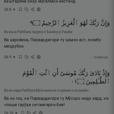
бештарини онҳо мусалмон нестанд.
26
:
8
٩
۝
ٱلرَّحِيمُ
ٱلْعَزِيزُ
لَهُوَ
رَبَّكَ
وَإِنَّ
Ва инна Раббака лаҳува-л-Ъазӣзу-р Раҳӣм.
Ва ҳаройина, Парвардигори ту ҳамон аст, ғолибу
меҳрубон.
26
:
9
тафсир
وَإِذْ
نَادَىٰ
رَبُّكَ
مُوسَىٰٓ
أَنِ
ٱئْتِ
ٱلْقَوْمَ
١٠
۝
ٱلظَّـٰلِمِينَ
Ва из нада Раббука Муса аниъти-л қавма-з-золимӣн.
Ва он гоҳ, ки Парвардигори ту Мӯсоро нидо кард, ки
«пеши гурӯҳи ситамгарон биё!
26
:
10