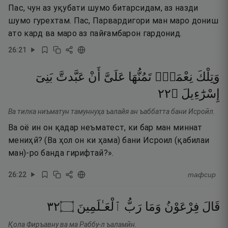
Пас, чун аз уқубати шумо битарсидам, аз назди
шумо гурехтам. Пас, Парвардигори ман маро дониш
ато кард ва маро аз пайғамбарон гардонид.
26
:
21
وَتِلْكَ
نِعْمَةٌۭ
تَمُنُّهَا
عَلَىَّ
أَنْ
عَبَّدتَّ
بَنِىٓ
٢٢
۝
إِسْرَٰٓءِيلَ
Ва тилка ниъматун тамуннуҳа ъалайя ан ъаббатта бани Исроӣл.
Ва оё ин он қадар неъматест, ки бар ман миннат
мениҳӣ? (Ва ҳол он ки ҳама) бани Исроил (қабилаи
ман)-ро банда гирифтаӣ?».
26
:
22
тафсир
٢٣
۝
ٱلْعَـٰلَمِينَ
رَبُّ
وَمَا
فِرْعَوْنُ
قَالَ
Қола Фиръавну ва ма Раббу-л ъаламӣн.