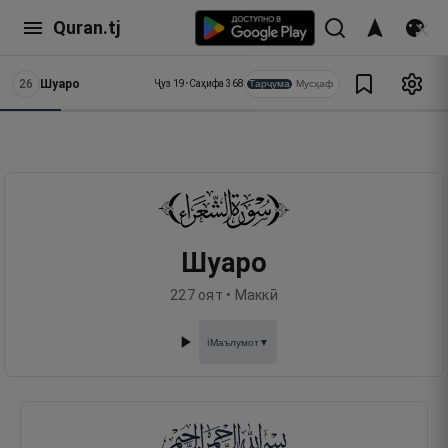
Quran.tj
26
Шуаро
Тарҷума
Мусҳаф
Ҷуз
19
•
Саҳифа
368
Шуаро
227
оят •
Маккӣ
Маълумот
▼
ℹ️