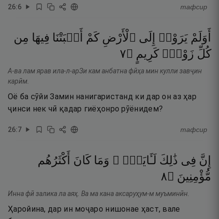
26
:
6
тафсир
أَوَلَمْ
يَرَوْا۟
إِلَى
ٱلْأَرْضِ
كَمْ
أَنۢبَتْنَا
فِيهَا
مِن
٧
۝
كَرِيمٍ
زَوْجٍۢ
كُلِّ
А-ва лам ярав ила-л-арЗи кам анбатна фӣҳа мин кулли завҷин
карӣм.
Оё ба сӯйи Замин нанигаристанд ки дар он аз ҳар
ҷинси нек чӣ қадар гиёҳонро рӯёнидем?
26
:
7
тафсир
إِنَّ
فِى
ذَٰلِكَ
لَـَٔايَةًۭ ۖ
وَمَا
كَانَ
أَكْثَرُهُم
٨
۝
مُّؤْمِنِينَ
Инна фӣ залика ла аяҳ. Ва ма кана аксаруҳум-м муъминӣн.
Ҳаройина, дар ин моҷаро нишонае ҳаст, вале