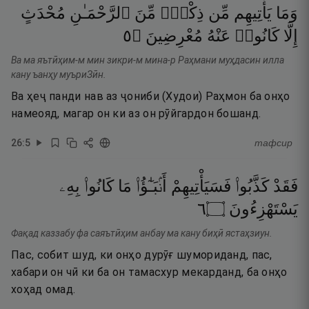
وَمَا
يَأْتِيهِم
مِّن
ذِكْرٍۢ
مِّنَ
ٱلرَّحْمَـٰنِ
مُحْدَثٍ
٥
۝
مُعْرِضِينَ
عَنْهُ
كَانُوا۟
إِلَّا
Ва ма яътӣҳим-м мин зикри-м мина-р Раҳмани муҳдасин илла
кану ъанҳу муъриЗӣн.
Ва ҳеҷ панди нав аз ҷониби (Худои) Раҳмон ба онҳо
намеояд, магар он ки аз он рӯйгардон бошанд.
26
:
5
тафсир
فَقَدْ
كَذَّبُوا۟
فَسَيَأْتِيهِمْ
أَنۢبَـٰٓؤُا۟
مَا
كَانُوا۟
بِهِۦ
٦
۝
يَسْتَهْزِءُونَ
Фақад каззабу фа саяътӣҳим анбау ма кану биҳӣ ястаҳзиун.
Пас, собит шуд, ки онҳо дурӯғ шумориданд, пас,
хабари он чӣ ки ба он тамасхур мекарданд, ба онҳо
хоҳад омад.