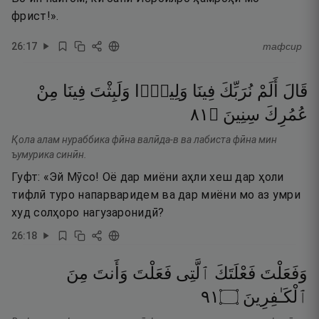
фрист!».
26
:
17
тафсир
قَالَ
أَلَمْ
نُرَبِّكَ
فِينَا
وَلِيدًۭا
وَلَبِثْتَ
فِينَا
مِنْ
١٨
۝
سِنِينَ
عُمُرِكَ
Қола алам нураббика фӣна валӣда-в ва лабиста фӣна мин
ъумурика синӣн.
Гуфт: «Эй Мӯсо! Оё дар миёни аҳли хеш дар ҳоли
тифлӣ туро напарваридем ва дар миёни мо аз умри
худ солҳоро нагузаронидӣ?
26
:
18
وَفَعَلْتَ
فَعْلَتَكَ
ٱلَّتِى
فَعَلْتَ
وَأَنتَ
مِنَ
١٩
۝
ٱلْكَـٰفِرِينَ