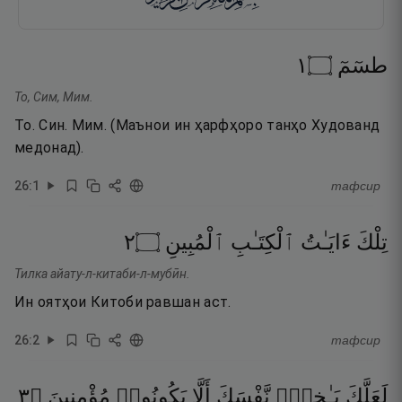
١
۝
طسٓمٓ
То, Сим, Мим.
То. Син. Мим. (Маънои ин ҳарфҳоро танҳо Худованд
медонад).
26
:
1
тафсир
٢
۝
ٱلْمُبِينِ
ٱلْكِتَـٰبِ
ءَايَـٰتُ
تِلْكَ
Тилка айату-л-китаби-л-мубӣн.
Ин оятҳои Китоби равшан аст.
26
:
2
тафсир
٣
۝
مُؤْمِنِينَ
يَكُونُوا۟
أَلَّا
نَّفْسَكَ
بَـٰخِعٌۭ
لَعَلَّكَ