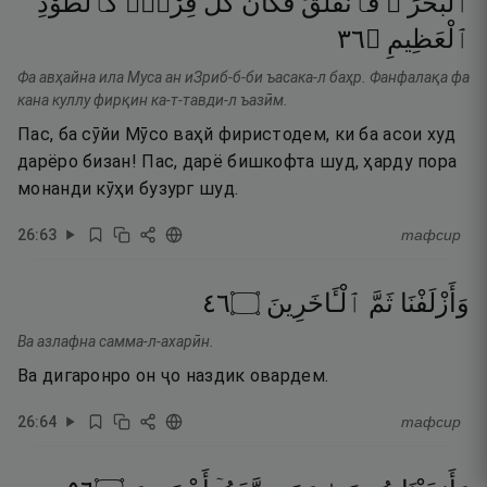
ٱلْبَحْرَ ۖ
فَٱنفَلَقَ
فَكَانَ
كُلُّ
فِرْقٍۢ
كَٱلطَّوْدِ
٦٣
۝
ٱلْعَظِيمِ
Фа авҳайна ила Муса ан иЗриб-б-би ъасака-л баҳр. Фанфалақа фа
кана куллу фирқин ка-т-тавди-л ъазӣм.
Пас, ба сӯйи Мӯсо ваҳй фиристодем, ки ба асои худ
дарёро бизан! Пас, дарё бишкофта шуд, ҳарду пора
монанди кӯҳи бузург шуд.
26
:
63
тафсир
٦٤
۝
ٱلْـَٔاخَرِينَ
ثَمَّ
وَأَزْلَفْنَا
Ва азлафна самма-л-ахарӣн.
Ва дигаронро он ҷо наздик овардем.
26
:
64
тафсир