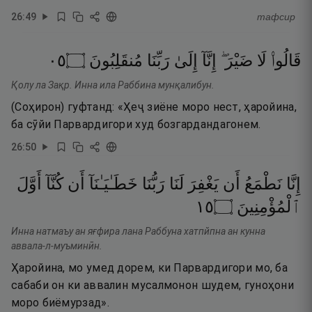
26
:
49
тафсир
٥٠
۝
مُنقَلِبُونَ
رَبِّنَا
إِلَىٰ
إِنَّآ
ضَيْرَ ۖ
لَا
قَالُوا۟
Қолу ла Зақр. Инна ила Раббина мунқалибун.
(Соҳирон) гуфтанд: «Ҳеҷ зиёне моро нест, ҳаройина,
ба сӯйи Парвардигори худ бозгардандагонем.
26
:
50
إِنَّا
نَطْمَعُ
أَن
يَغْفِرَ
لَنَا
رَبُّنَا
خَطَـٰيَـٰنَآ
أَن
كُنَّآ
أَوَّلَ
٥١
۝
ٱلْمُؤْمِنِينَ
Инна натмаъу ан яғфира лана Раббуна хатпйпна ан кунна
аввала-л-муъминӣн.
Ҳаройина, мо умед дорем, ки Парвардигори мо, ба
сабаби он ки аввалин мусалмонон шудем, гуноҳони
моро биёмурзад».