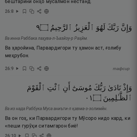
бештарини онҳо мусалмон нестанд.
26
:
8
٩
۝
ٱلرَّحِيمُ
ٱلْعَزِيزُ
لَهُوَ
رَبَّكَ
وَإِنَّ
Ва инна Раббака лаҳува-л-Ъазӣзу-р Раҳӣм.
Ва ҳаройина, Парвардигори ту ҳамон аст, ғолибу
меҳрубон.
26
:
9
тафсир
وَإِذْ
نَادَىٰ
رَبُّكَ
مُوسَىٰٓ
أَنِ
ٱئْتِ
ٱلْقَوْمَ
١٠
۝
ٱلظَّـٰلِمِينَ
Ва из нада Раббука Муса аниъти-л қавма-з-золимӣн.
Ва он гоҳ, ки Парвардигори ту Мӯсоро нидо кард, ки
«пеши гурӯҳи ситамгарон биё!
26
:
10