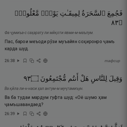
فَجُمِعَ
ٱلسَّحَرَةُ
لِمِيقَـٰتِ
يَوْمٍۢ
مَّعْلُومٍۢ
٣٨
۝
Фа ҷумиъа-с саҳарату ли мӣқоти явми-м-маълум.
Пас, барои меъоди рӯзи муъайян соҳиронро ҷамъ
карда шуд.
26
:
38
тафсир
٣٩
۝
مُّجْتَمِعُونَ
أَنتُم
هَلْ
لِلنَّاسِ
وَقِيلَ
Ва қӣла ли-н-наси ҳал антум-м муҷтамиъун.
Ва ба тудаи мардум гуфта шуд: «Оё шумо ҳам
ҷамъшавандаед?
26
:
39