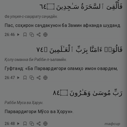
٤٦
۝
سَـٰجِدِينَ
ٱلسَّحَرَةُ
فَأُلْقِىَ
Фа улқия-с-саҳарату саҷидӣн.
Пас, соҳирон саҷдакунон ба Замин афканда шуданд.
26
:
46
٤٧
۝
ٱلْعَـٰلَمِينَ
بِرَبِّ
ءَامَنَّا
قَالُوٓا۟
Қолу оманна би Рабби-л-ъаламӣн.
Гуфтанд: «Ба Парвардигори оламҳо имон овардем,
26
:
47
٤٨
۝
وَهَـٰرُونَ
مُوسَىٰ
رَبِّ
Рабби Муса ва Ҳарун.
Парвардигори Мӯсо ва Ҳорун».
26
:
48
тафсир