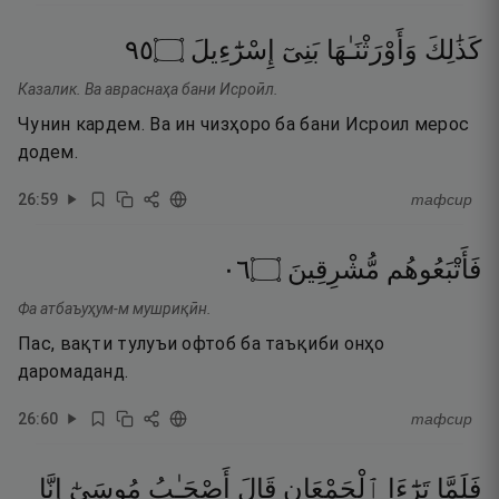
٥٩
۝
إِسْرَٰٓءِيلَ
بَنِىٓ
وَأَوْرَثْنَـٰهَا
كَذَٰلِكَ
Казалик. Ва авраснаҳа бани Исроӣл.
Чунин кардем. Ва ин чизҳоро ба бани Исроил мерос
додем.
26
:
59
тафсир
٦٠
۝
مُّشْرِقِينَ
فَأَتْبَعُوهُم
Фа атбаъуҳум-м мушриқӣн.
Пас, вақти тулуъи офтоб ба таъқиби онҳо
даромаданд.
26
:
60
тафсир
فَلَمَّا
تَرَٰٓءَا
ٱلْجَمْعَانِ
قَالَ
أَصْحَـٰبُ
مُوسَىٰٓ
إِنَّا