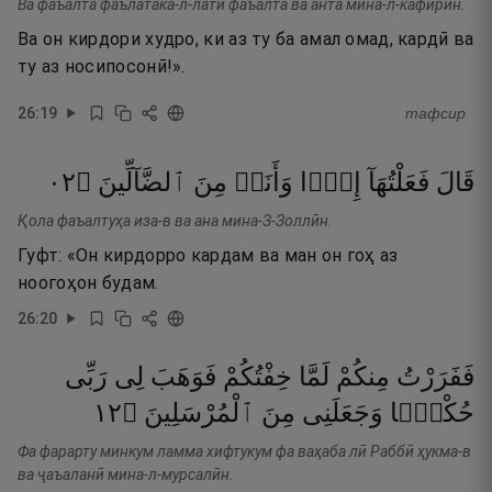
Ва фаъалта фаълатака-л-латӣ фаъалта ва анта мина-л-кафирӣн.
Ва он кирдори худро, ки аз ту ба амал омад, кардӣ ва
ту аз носипосонӣ!».
26
:
19
тафсир
٢٠
۝
ٱلضَّآلِّينَ
مِنَ
وَأَنَا۠
إِذًۭا
فَعَلْتُهَآ
قَالَ
Қола фаъалтуҳа иза-в ва ана мина-З-Золлӣн.
Гуфт: «Он кирдорро кардам ва ман он гоҳ аз
ноогоҳон будам.
26
:
20
فَفَرَرْتُ
مِنكُمْ
لَمَّا
خِفْتُكُمْ
فَوَهَبَ
لِى
رَبِّى
٢١
۝
ٱلْمُرْسَلِينَ
مِنَ
وَجَعَلَنِى
حُكْمًۭا
Фа фарарту минкум ламма хифтукум фа ваҳаба лӣ Раббӣ ҳукма-в
ва ҷаъаланӣ мина-л-мурсалӣн.