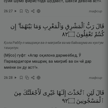
сӯйи шумо фиристода шудааст, шахси девона аст».
26
:
27
тафсир
قَالَ
رَبُّ
ٱلْمَشْرِقِ
وَٱلْمَغْرِبِ
وَمَا
بَيْنَهُمَآ ۖ
إِن
٢٨
۝
تَعْقِلُونَ
كُنتُمْ
Қола Раббу-л машриқи ва-л-мағриби ва ма байнаҳума ин кунтум
таъқилун.
(Мӯсо) гуфт: «Агар оқилона дармеёбед, Ӯ
Парвардигори машриқ ва мағриб ва он чӣ дар
миёни он ду аст!».
26
:
28
тафсир
قَالَ
لَئِنِ
ٱتَّخَذْتَ
إِلَـٰهًا
غَيْرِى
لَأَجْعَلَنَّكَ
مِنَ
٢٩
۝
ٱلْمَسْجُونِينَ