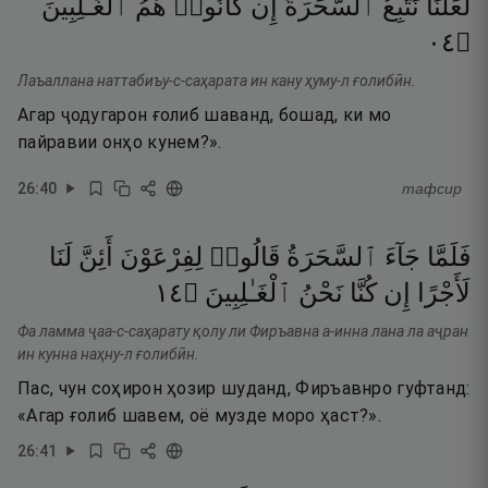
لَعَلَّنَا
نَتَّبِعُ
ٱلسَّحَرَةَ
إِن
كَانُوا۟
هُمُ
ٱلْغَـٰلِبِينَ
٤٠
۝
Лаъаллана наттабиъу-с-саҳарата ин кану ҳуму-л ғолибӣн.
Агар ҷодугарон ғолиб шаванд, бошад, ки мо
пайравии онҳо кунем?».
26
:
40
тафсир
فَلَمَّا
جَآءَ
ٱلسَّحَرَةُ
قَالُوا۟
لِفِرْعَوْنَ
أَئِنَّ
لَنَا
٤١
۝
ٱلْغَـٰلِبِينَ
نَحْنُ
كُنَّا
إِن
لَأَجْرًا
Фа ламма ҷаа-с-саҳарату қолу ли Фиръавна а-инна лана ла аҷран
ин кунна наҳну-л ғолибӣн.
Пас, чун соҳирон ҳозир шуданд, Фиръавнро гуфтанд:
«Агар ғолиб шавем, оё музде моро ҳаст?».
26
:
41