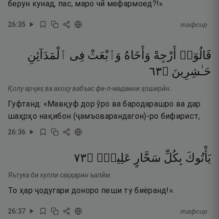
берун кунад, пас, маро чӣ мефармоед?!»
26
:
35
тафсир
قَالُوٓا۟
أَرْجِهْ
وَأَخَاهُ
وَٱبْعَثْ
فِى
ٱلْمَدَآئِنِ
٣٦
۝
حَـٰشِرِينَ
Қолу арҷиҳ ва ахоҳу вабъас фи-л-мадаини ҳоширӣн.
Гуфтанд: «Мавқуф дор ӯро ва бародарашро ва дар
шаҳрҳо нақибон (ҷамъоварандагон)-ро бифирист,
26
:
36
٣٧
۝
عَلِيمٍۢ
سَحَّارٍ
بِكُلِّ
يَأْتُوكَ
Яътука би кулли саҳҳарин ъалӣм.
То ҳар ҷодугари доноро пеши ту биёранд!».
26
:
37
тафсир