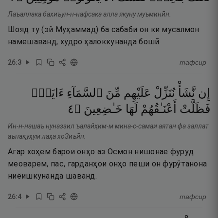
Лаъаллака бахиъун-н-нафсака алла якуну муъминӣн.
Шояд ту (эй Муҳаммад) ба сабаби он ки мусалмон
намешаванд, худро ҳалоккунанда бошӣ.
26
:
3
тафсир
إِن
نَّشَأْ
نُنَزِّلْ
عَلَيْهِم
مِّنَ
ٱلسَّمَآءِ
ءَايَةًۭ
٤
۝
خَـٰضِعِينَ
لَهَا
أَعْنَـٰقُهُمْ
فَظَلَّتْ
Ин-н-нашаъ нуназзил ъалайҳим-м мина-с-самаи аятан фа заллат
аънақуҳум лаҳа хоЗиъӣн.
Агар хоҳем барои онҳо аз Осмон нишонае фуруд
меоварем, пас, гарданҳои онҳо пеши он фурӯтанона
ниёишкунанда шаванд.
26
:
4
тафсир