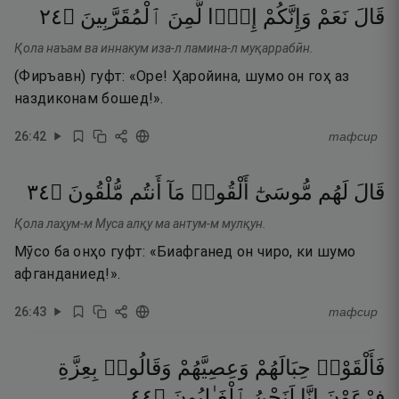
٤٢
۝
ٱلْمُقَرَّبِينَ
لَّمِنَ
إِذًۭا
وَإِنَّكُمْ
نَعَمْ
قَالَ
Қола наъам ва иннакум иза-л ламина-л муқаррабӣн.
(Фиръавн) гуфт: «Оре! Ҳаройина, шумо он гоҳ аз
наздиконам бошед!».
26
:
42
тафсир
٤٣
۝
مُّلْقُونَ
أَنتُم
مَآ
أَلْقُوا۟
مُّوسَىٰٓ
لَهُم
قَالَ
Қола лаҳум-м Муса алқу ма антум-м мулқун.
Мӯсо ба онҳо гуфт: «Биафганед он чиро, ки шумо
афганданиед!».
26
:
43
тафсир
فَأَلْقَوْا۟
حِبَالَهُمْ
وَعِصِيَّهُمْ
وَقَالُوا۟
بِعِزَّةِ
٤٤
۝
ٱلْغَـٰلِبُونَ
لَنَحْنُ
إِنَّا
فِرْعَوْنَ