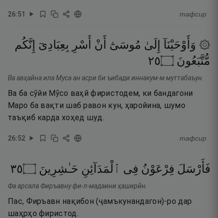
26
:
51
тафсир
۞ وَأَوْحَيْنَآ
إِلَىٰ
مُوسَىٰٓ
أَنْ
أَسْرِ
بِعِبَادِىٓ
إِنَّكُم
٥٢
۝
مُّتَّبَعُونَ
Ва авҳайна ила Муса ан асри би ъибади иннакум-м муттабаъун.
Ва ба сӯйи Мӯсо ваҳй фиристодем, ки бандагони
Маро ба вақти шаб равон кун, ҳаройина, шумо
таъқиб карда хоҳед шуд.
26
:
52
тафсир
٥٣
۝
حَـٰشِرِينَ
ٱلْمَدَآئِنِ
فِى
فِرْعَوْنُ
فَأَرْسَلَ
Фа арсала Фиръавну фи-л-мадаини ҳаширӣн.
Пас, Фиръавн нақибон (ҷамъкунандагон)-ро дар
шаҳрҳо фиристод.