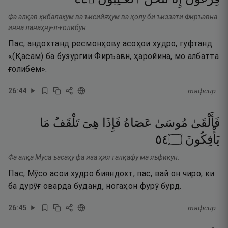
Фа алқав ҳибалаҳум ва ъисийяҳум ва қолу би ъиззати Фиръавна
инна ланаҳну-л-ғолибун.
Пас, андохтанд ресмонҳову асоҳои худро, гуфтанд:
«(Қасам) ба бузургии Фиръавн, ҳаройина, мо албатта
ғолибем».
26
:
44
тафсир
فَأَلْقَىٰ
مُوسَىٰ
عَصَاهُ
فَإِذَا
هِىَ
تَلْقَفُ
مَا
٤٥
۝
يَأْفِكُونَ
Фа алқа Муса ъасаҳу фа иза ҳия талқафу ма яъфикун.
Пас, Мӯсо асои худро бияндохт, пас, вай он чиро, ки
ба дурӯғ оварда буданд, ногаҳон фурӯ бурд.
26
:
45
тафсир