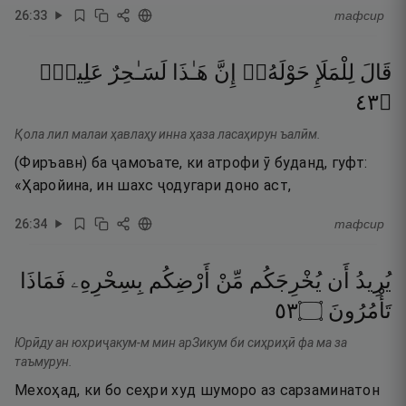
26
:
33
тафсир
قَالَ
لِلْمَلَإِ
حَوْلَهُۥٓ
إِنَّ
هَـٰذَا
لَسَـٰحِرٌ
عَلِيمٌۭ
٣٤
۝
Қола лил малаи ҳавлаҳу инна ҳаза ласаҳирун ъалӣм.
(Фиръавн) ба ҷамоъате, ки атрофи ӯ буданд, гуфт:
«Ҳаройина, ин шахс ҷодугари доно аст,
26
:
34
тафсир
يُرِيدُ
أَن
يُخْرِجَكُم
مِّنْ
أَرْضِكُم
بِسِحْرِهِۦ
فَمَاذَا
٣٥
۝
تَأْمُرُونَ
Юрӣду ан юхриҷакум-м мин арЗикум би сиҳриҳӣ фа ма за
таъмурун.
Мехоҳад, ки бо сеҳри худ шуморо аз сарзаминатон