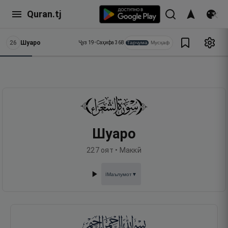
Quran.tj
26
Шуаро
Тарҷума
Мусҳаф
Ҷуз
19
•
Саҳифа
368
Шуаро
227
оят •
Маккӣ
Маълумот
▼
ℹ️