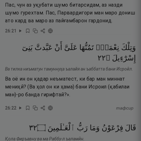
Пас, чун аз уқубати шумо битарсидам, аз назди
шумо гурехтам. Пас, Парвардигори ман маро дониш
ато кард ва маро аз пайғамбарон гардонид.
26
:
21
وَتِلْكَ
نِعْمَةٌۭ
تَمُنُّهَا
عَلَىَّ
أَنْ
عَبَّدتَّ
بَنِىٓ
٢٢
۝
إِسْرَٰٓءِيلَ
Ва тилка ниъматун тамуннуҳа ъалайя ан ъаббатта бани Исроӣл.
Ва оё ин он қадар неъматест, ки бар ман миннат
мениҳӣ? (Ва ҳол он ки ҳама) бани Исроил (қабилаи
ман)-ро банда гирифтаӣ?».
26
:
22
тафсир
٢٣
۝
ٱلْعَـٰلَمِينَ
رَبُّ
وَمَا
فِرْعَوْنُ
قَالَ
Қола Фиръавну ва ма Раббу-л ъаламӣн.