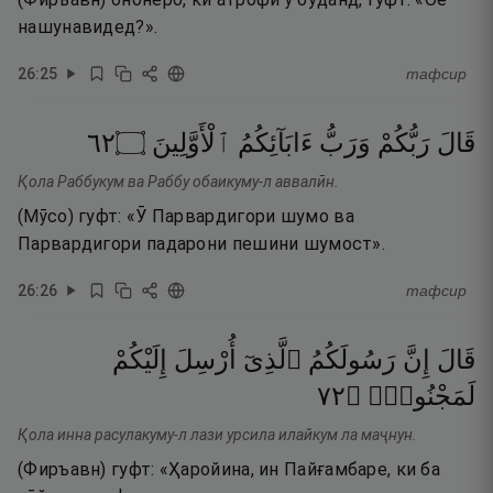
нашунавидед?».
26
:
25
тафсир
٢٦
۝
ٱلْأَوَّلِينَ
ءَابَآئِكُمُ
وَرَبُّ
رَبُّكُمْ
قَالَ
Қола Раббукум ва Раббу обаикуму-л аввалӣн.
(Мӯсо) гуфт: «Ӯ Парвардигори шумо ва
Парвардигори падарони пешини шумост».
26
:
26
тафсир
قَالَ
إِنَّ
رَسُولَكُمُ
ٱلَّذِىٓ
أُرْسِلَ
إِلَيْكُمْ
٢٧
۝
لَمَجْنُونٌۭ
Қола инна расулакуму-л лази урсила илайкум ла маҷнун.
(Фиръавн) гуфт: «Ҳаройина, ин Пайғамбаре, ки ба