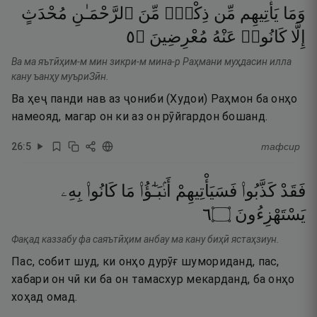
وَمَا
يَأْتِيهِم
مِّن
ذِكْرٍۢ
مِّنَ
ٱلرَّحْمَـٰنِ
مُحْدَثٍ
٥
۝
مُعْرِضِينَ
عَنْهُ
كَانُوا۟
إِلَّا
Ва ма яътӣҳим-м мин зикри-м мина-р Раҳмани муҳдасин илла
кану ъанҳу муъриЗӣн.
Ва ҳеҷ панди нав аз ҷониби (Худои) Раҳмон ба онҳо
намеояд, магар он ки аз он рӯйгардон бошанд.
26
:
5
тафсир
فَقَدْ
كَذَّبُوا۟
فَسَيَأْتِيهِمْ
أَنۢبَـٰٓؤُا۟
مَا
كَانُوا۟
بِهِۦ
٦
۝
يَسْتَهْزِءُونَ
Фақад каззабу фа саяътӣҳим анбау ма кану биҳӣ ястаҳзиун.
Пас, собит шуд, ки онҳо дурӯғ шумориданд, пас,
хабари он чӣ ки ба он тамасхур мекарданд, ба онҳо
хоҳад омад.