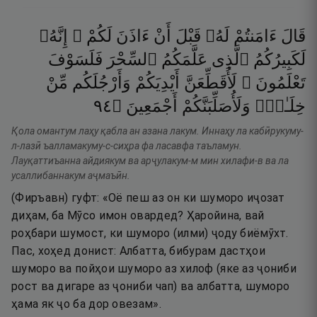
قَالَ
ءَامَنتُمْ
لَهُۥ
قَبْلَ
أَنْ
ءَاذَنَ
لَكُمْ ۖ
إِنَّهُۥ
لَكَبِيرُكُمُ
ٱلَّذِى
عَلَّمَكُمُ
ٱلسِّحْرَ
فَلَسَوْفَ
تَعْلَمُونَ ۚ
لَأُقَطِّعَنَّ
أَيْدِيَكُمْ
وَأَرْجُلَكُم
مِّنْ
٤٩
۝
أَجْمَعِينَ
وَلَأُصَلِّبَنَّكُمْ
خِلَـٰفٍۢ
Қола омантум лаҳу қабла ан азана лакум. Иннаҳу ла кабӣрукуму-
л-лазӣ ъалламакуму-с-сиҳра фа ласавфа таъламун.
Лауқаттиъанна айдиякум ва арҷулакум-м мин хилафи-в ва ла
усаллибаннакум аҷмаъӣн.
(Фиръавн) гуфт: «Оё пеш аз он ки шуморо иҷозат
диҳам, ба Мӯсо имон овардед? Ҳаройина, вай
роҳбари шумост, ки шуморо (илми) ҷоду биёмӯхт.
Пас, хоҳед донист: Албатта, бибурам дастҳои
шуморо ва пойҳои шуморо аз хилоф (яке аз ҷониби
рост ва дигаре аз ҷониби чап) ва албатта, шуморо
ҳама як ҷо ба дор овезам».