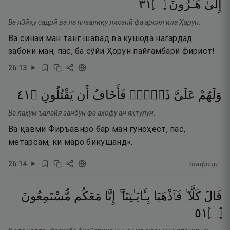
١٣
۝
هَـٰرُونَ
إِلَىٰ
Ва яЗӣқу садрӣ ва ла янзалиқу лисанӣ фа арсил ила Ҳарун.
Ва синаи ман танг шавад ва кушода нагардад
забони ман, пас, ба сӯйи Ҳорун пайғамбарӣ фирист!
26
:
13
١٤
۝
يَقْتُلُونِ
أَن
فَأَخَافُ
ذَنۢبٌۭ
عَلَىَّ
وَلَهُمْ
Ва лаҳум ъалайя занбун фа ахофу ан яқтулун.
Ва қавми Фиръавнро бар ман гуноҳест, пас,
метарсам, ки маро бикушанд».
26
:
14
тафсир
قَالَ
كَلَّا ۖ
فَٱذْهَبَا
بِـَٔايَـٰتِنَآ ۖ
إِنَّا
مَعَكُم
مُّسْتَمِعُونَ
١٥
۝