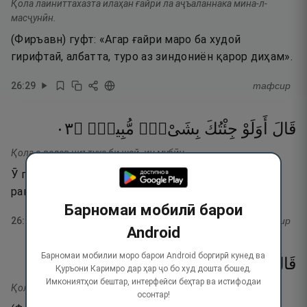
Қола лаиниттахазта илаҳан ғайрӣ ла аҷъаланнака мина-л-
масҷунӣн.
(Фиръавн) гуфт: «Агар ғайри маро ба худоӣ
гирифтаӣ, албатта, туро аз зиндониён қарор диҳам».
26
:
29
тафсир
٣٠
۝
مُّبِينٍۢ
بِشَىْءٍۢ
جِئْتُكَ
أَوَلَوْ
قَالَ
Қола а-валав ҷиътука би шай- ин мубӣн.
Ӯ гуфт: «(Оё зиндонӣ мекунӣ) агарчи пеши ту чизи
равшанро биёрам?»
Барномаи мобилӣ барои
26
:
30
тафсир
Android
Барномаи мобилии моро барои Android боргирӣ кунед ва
٣١
۝
ٱلصَّـٰدِقِينَ
مِنَ
كُنتَ
إِن
بِهِۦٓ
فَأْتِ
قَالَ
Қуръони Каримро дар ҳар ҷо бо худ дошта бошед.
Имкониятҳои бештар, интерфейси беҳтар ва истифодаи
Қола фаъти биҳи ин кунта мина-с-содиқӣн.
осонтар!