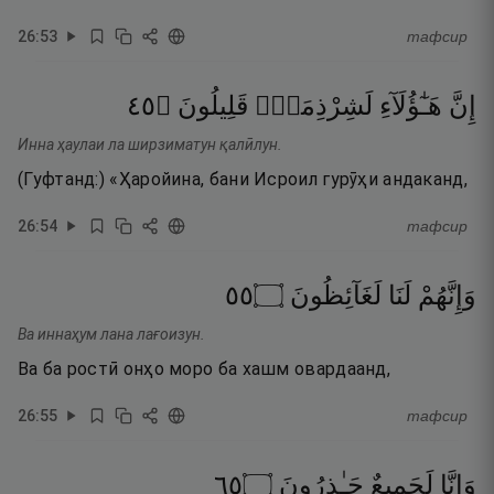
26
:
53
тафсир
٥٤
۝
قَلِيلُونَ
لَشِرْذِمَةٌۭ
هَـٰٓؤُلَآءِ
إِنَّ
Инна ҳаулаи ла ширзиматун қалӣлун.
(Гуфтанд:) «Ҳаройина, бани Исроил гурӯҳи андаканд,
26
:
54
тафсир
٥٥
۝
لَغَآئِظُونَ
لَنَا
وَإِنَّهُمْ
Ва иннаҳум лана лағоизун.
Ва ба ростӣ онҳо моро ба хашм овардаанд,
26
:
55
тафсир
٥٦
۝
حَـٰذِرُونَ
لَجَمِيعٌ
وَإِنَّا