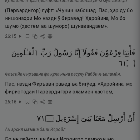
Қола калла. Фазҳаба биайатина инна маъакум-м мустамиъун.
(Парвардигор) гуфт: «Чунин набошад. Пас, ҳар ду бо
нишонаҳои Мо назди ӯ биравед! Ҳаройина, Мо бо
шумо (ҳастем ва шуморо) шунавандаем».
26
:
15
فَأْتِيَا
فِرْعَوْنَ
فَقُولَآ
إِنَّا
رَسُولُ
رَبِّ
ٱلْعَـٰلَمِينَ
١٦
۝
Фаътийа Фиръавна фа қула инна расулу Рабби-л-ъаламӣн.
Пас, назди Фиръавн равед ва бигӯед: «Ҳаройина, мо
фиристодаи Парвардигори оламиён ҳастем,
26
:
16
١٧
۝
إِسْرَٰٓءِيلَ
بَنِىٓ
مَعَنَا
أَرْسِلْ
أَنْ
Ан арсил маъана бани Исроӣл.
Бо ин пайғом, ки бани Исроилро ҳамроҳи мо