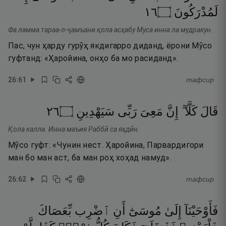
٦١
۝
لَمُدْرَكُونَ
Фа ламма тараа-л-ҷамъани қола асҳабу Муса инна ла мудракун.
Пас, чун ҳарду гурӯҳ якдигарро диданд, ёрони Мӯсо
гуфтанд: «Ҳаройина, онҳо ба мо расиданд».
26
:
61
тафсир
٦٢
۝
سَيَهْدِينِ
رَبِّى
مَعِىَ
إِنَّ
كَلَّآ ۖ
قَالَ
Қола калла. Инна маъия Раббӣ са яҳдӣн.
Мӯсо гуфт: «Чунин нест. Ҳаройина, Парвардигори
ман бо ман аст, ба ман роҳ хоҳад намуд».
26
:
62
тафсир
فَأَوْحَيْنَآ
إِلَىٰ
مُوسَىٰٓ
أَنِ
ٱضْرِب
بِّعَصَاكَ