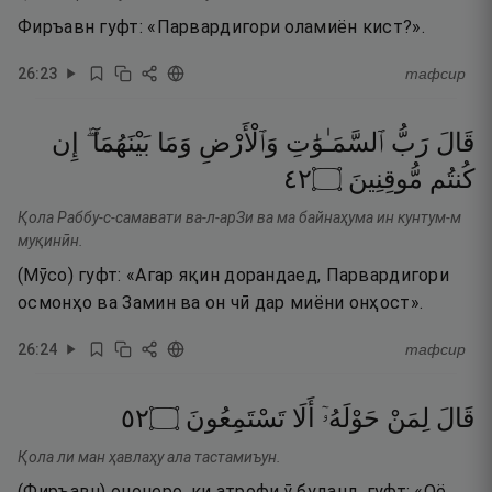
Фиръавн гуфт: «Парвардигори оламиён кист?».
26
:
23
тафсир
قَالَ
رَبُّ
ٱلسَّمَـٰوَٰتِ
وَٱلْأَرْضِ
وَمَا
بَيْنَهُمَآ ۖ
إِن
٢٤
۝
مُّوقِنِينَ
كُنتُم
Қола Раббу-с-самавати ва-л-арЗи ва ма байнаҳума ин кунтум-м
муқинӣн.
(Мӯсо) гуфт: «Агар яқин дорандаед, Парвардигори
осмонҳо ва Замин ва он чӣ дар миёни онҳост».
26
:
24
тафсир
٢٥
۝
تَسْتَمِعُونَ
أَلَا
حَوْلَهُۥٓ
لِمَنْ
قَالَ
Қола ли ман ҳавлаҳу ала тастамиъун.
(Фиръавн) ононеро, ки атрофи ӯ буданд, гуфт: «Оё