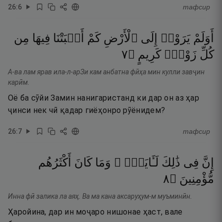
26
:
6
тафсир
أَوَلَمْ
يَرَوْا۟
إِلَى
ٱلْأَرْضِ
كَمْ
أَنۢبَتْنَا
فِيهَا
مِن
٧
۝
كَرِيمٍ
زَوْجٍۢ
كُلِّ
А-ва лам ярав ила-л-арЗи кам анбатна фӣҳа мин кулли завҷин
карӣм.
Оё ба сӯйи Замин нанигаристанд ки дар он аз ҳар
ҷинси нек чӣ қадар гиёҳонро рӯёнидем?
26
:
7
тафсир
إِنَّ
فِى
ذَٰلِكَ
لَـَٔايَةًۭ ۖ
وَمَا
كَانَ
أَكْثَرُهُم
٨
۝
مُّؤْمِنِينَ
Инна фӣ залика ла аяҳ. Ва ма кана аксаруҳум-м муъминӣн.
Ҳаройина, дар ин моҷаро нишонае ҳаст, вале