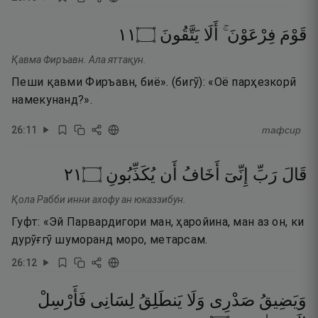
١١
۝
يَتَّقُونَ
أَلَا
فِرْعَوْنَ ۚ
قَوْمَ
Қавма Фиръавн. Ала яттақун.
Пеши қавми Фиръавн, биё». (бигӯ): «Оё парҳезкорӣ
намекунанд?».
26
:
11
тафсир
١٢
۝
يُكَذِّبُونِ
أَن
أَخَافُ
إِنِّىٓ
رَبِّ
قَالَ
Қола Рабби инни ахофу ан юказзибун.
Гуфт: «Эй Парвардигори ман, ҳаройина, ман аз он, ки
дурӯғгӯ шуморанд моро, метарсам.
26
:
12
وَيَضِيقُ
صَدْرِى
وَلَا
يَنطَلِقُ
لِسَانِى
فَأَرْسِلْ