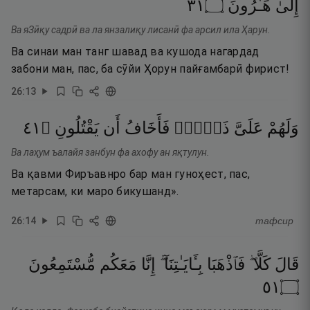
١٣
۝
هَـٰرُونَ
إِلَىٰ
Ва яЗӣқу садрӣ ва ла янзалиқу лисанӣ фа арсил ила Ҳарун.
Ва синаи ман танг шавад ва кушода нагардад
забони ман, пас, ба сӯйи Ҳорун пайғамбарӣ фирист!
26
:
13
١٤
۝
يَقْتُلُونِ
أَن
فَأَخَافُ
ذَنۢبٌۭ
عَلَىَّ
وَلَهُمْ
Ва лаҳум ъалайя занбун фа ахофу ан яқтулун.
Ва қавми Фиръавнро бар ман гуноҳест, пас,
метарсам, ки маро бикушанд».
26
:
14
тафсир
قَالَ
كَلَّا ۖ
فَٱذْهَبَا
بِـَٔايَـٰتِنَآ ۖ
إِنَّا
مَعَكُم
مُّسْتَمِعُونَ
١٥
۝