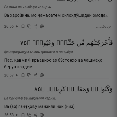
Ва инна ла ҷамӣъун ҳозирун.
Ва ҳаройина, мо ҷамъоатем силоҳпӯшидаи омода».
26
:
56
тафсир
٥٧
۝
وَعُيُونٍۢ
جَنَّـٰتٍۢ
مِّن
فَأَخْرَجْنَـٰهُم
Фа ахраҷнаҳум-м мин ҷаннати-в ва ъуйун.
Пас, қавми Фиръавнро аз бӯстонҳо ва чашмаҳо
берун кардем,
26
:
57
٥٨
۝
كَرِيمٍۢ
وَمَقَامٍۢ
وَكُنُوزٍۢ
Ва кунузи-в ва мақомин карӣм.
Ва (аз) ганҷҳову манзили нек (низ).
26
:
58