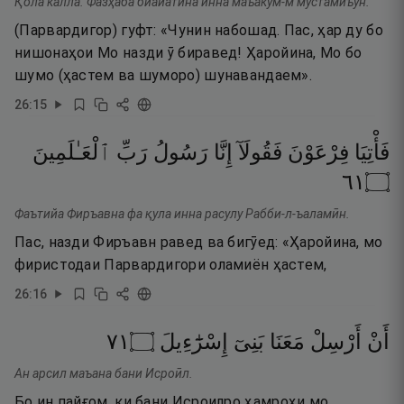
Қола калла. Фазҳаба биайатина инна маъакум-м мустамиъун.
(Парвардигор) гуфт: «Чунин набошад. Пас, ҳар ду бо
нишонаҳои Мо назди ӯ биравед! Ҳаройина, Мо бо
шумо (ҳастем ва шуморо) шунавандаем».
26
:
15
فَأْتِيَا
فِرْعَوْنَ
فَقُولَآ
إِنَّا
رَسُولُ
رَبِّ
ٱلْعَـٰلَمِينَ
١٦
۝
Фаътийа Фиръавна фа қула инна расулу Рабби-л-ъаламӣн.
Пас, назди Фиръавн равед ва бигӯед: «Ҳаройина, мо
фиристодаи Парвардигори оламиён ҳастем,
26
:
16
١٧
۝
إِسْرَٰٓءِيلَ
بَنِىٓ
مَعَنَا
أَرْسِلْ
أَنْ
Ан арсил маъана бани Исроӣл.
Бо ин пайғом, ки бани Исроилро ҳамроҳи мо