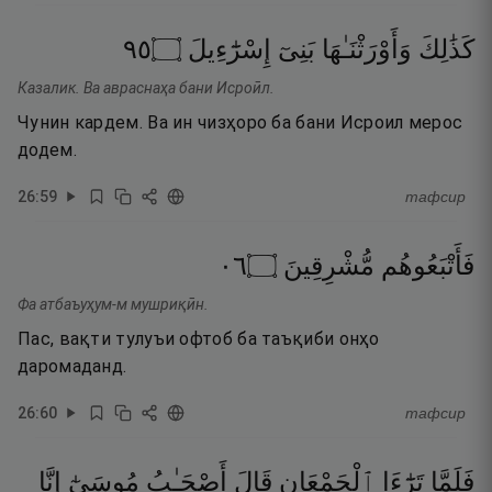
٥٩
۝
إِسْرَٰٓءِيلَ
بَنِىٓ
وَأَوْرَثْنَـٰهَا
كَذَٰلِكَ
Казалик. Ва авраснаҳа бани Исроӣл.
Чунин кардем. Ва ин чизҳоро ба бани Исроил мерос
додем.
26
:
59
тафсир
٦٠
۝
مُّشْرِقِينَ
فَأَتْبَعُوهُم
Фа атбаъуҳум-м мушриқӣн.
Пас, вақти тулуъи офтоб ба таъқиби онҳо
даромаданд.
26
:
60
тафсир
فَلَمَّا
تَرَٰٓءَا
ٱلْجَمْعَانِ
قَالَ
أَصْحَـٰبُ
مُوسَىٰٓ
إِنَّا