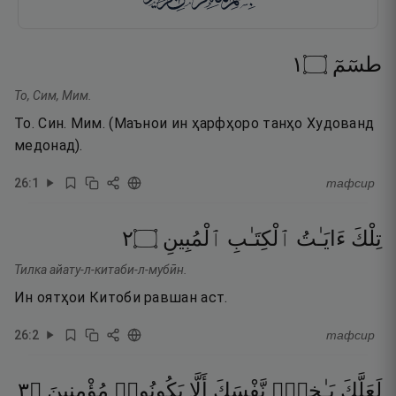
١
۝
طسٓمٓ
То, Сим, Мим.
То. Син. Мим. (Маънои ин ҳарфҳоро танҳо Худованд
медонад).
26
:
1
тафсир
٢
۝
ٱلْمُبِينِ
ٱلْكِتَـٰبِ
ءَايَـٰتُ
تِلْكَ
Тилка айату-л-китаби-л-мубӣн.
Ин оятҳои Китоби равшан аст.
26
:
2
тафсир
٣
۝
مُؤْمِنِينَ
يَكُونُوا۟
أَلَّا
نَّفْسَكَ
بَـٰخِعٌۭ
لَعَلَّكَ