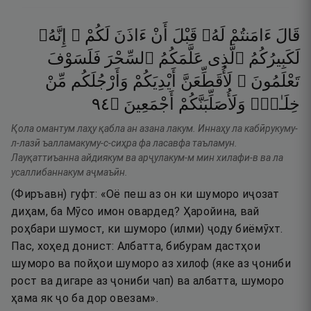
قَالَ
ءَامَنتُمْ
لَهُۥ
قَبْلَ
أَنْ
ءَاذَنَ
لَكُمْ ۖ
إِنَّهُۥ
لَكَبِيرُكُمُ
ٱلَّذِى
عَلَّمَكُمُ
ٱلسِّحْرَ
فَلَسَوْفَ
تَعْلَمُونَ ۚ
لَأُقَطِّعَنَّ
أَيْدِيَكُمْ
وَأَرْجُلَكُم
مِّنْ
٤٩
۝
أَجْمَعِينَ
وَلَأُصَلِّبَنَّكُمْ
خِلَـٰفٍۢ
Қола омантум лаҳу қабла ан азана лакум. Иннаҳу ла кабӣрукуму-
л-лазӣ ъалламакуму-с-сиҳра фа ласавфа таъламун.
Лауқаттиъанна айдиякум ва арҷулакум-м мин хилафи-в ва ла
усаллибаннакум аҷмаъӣн.
(Фиръавн) гуфт: «Оё пеш аз он ки шуморо иҷозат
диҳам, ба Мӯсо имон овардед? Ҳаройина, вай
роҳбари шумост, ки шуморо (илми) ҷоду биёмӯхт.
Пас, хоҳед донист: Албатта, бибурам дастҳои
шуморо ва пойҳои шуморо аз хилоф (яке аз ҷониби
рост ва дигаре аз ҷониби чап) ва албатта, шуморо
ҳама як ҷо ба дор овезам».