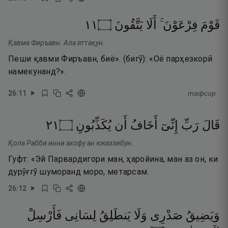
١١
۝
يَتَّقُونَ
أَلَا
فِرْعَوْنَ ۚ
قَوْمَ
Қавма Фиръавн. Ала яттақун.
Пеши қавми Фиръавн, биё». (бигӯ): «Оё парҳезкорӣ
намекунанд?».
26
:
11
тафсир
١٢
۝
يُكَذِّبُونِ
أَن
أَخَافُ
إِنِّىٓ
رَبِّ
قَالَ
Қола Рабби инни ахофу ан юказзибун.
Гуфт: «Эй Парвардигори ман, ҳаройина, ман аз он, ки
дурӯғгӯ шуморанд моро, метарсам.
26
:
12
وَيَضِيقُ
صَدْرِى
وَلَا
يَنطَلِقُ
لِسَانِى
فَأَرْسِلْ