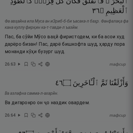
ٱلْبَحْرَ ۖ
فَٱنفَلَقَ
فَكَانَ
كُلُّ
فِرْقٍۢ
كَٱلطَّوْدِ
٦٣
۝
ٱلْعَظِيمِ
Фа авҳайна ила Муса ан иЗриб-б-би ъасака-л баҳр. Фанфалақа фа
кана куллу фирқин ка-т-тавди-л ъазӣм.
Пас, ба сӯйи Мӯсо ваҳй фиристодем, ки ба асои худ
дарёро бизан! Пас, дарё бишкофта шуд, ҳарду пора
монанди кӯҳи бузург шуд.
26
:
63
тафсир
٦٤
۝
ٱلْـَٔاخَرِينَ
ثَمَّ
وَأَزْلَفْنَا
Ва азлафна самма-л-ахарӣн.
Ва дигаронро он ҷо наздик овардем.
26
:
64
тафсир