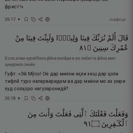
фрист!».
26
:
17
тафсир
قَالَ
أَلَمْ
نُرَبِّكَ
فِينَا
وَلِيدًۭا
وَلَبِثْتَ
فِينَا
مِنْ
١٨
۝
سِنِينَ
عُمُرِكَ
Қола алам нураббика фӣна валӣда-в ва лабиста фӣна мин
ъумурика синӣн.
Гуфт: «Эй Мӯсо! Оё дар миёни аҳли хеш дар ҳоли
тифлӣ туро напарваридем ва дар миёни мо аз умри
худ солҳоро нагузаронидӣ?
26
:
18
وَفَعَلْتَ
فَعْلَتَكَ
ٱلَّتِى
فَعَلْتَ
وَأَنتَ
مِنَ
١٩
۝
ٱلْكَـٰفِرِينَ