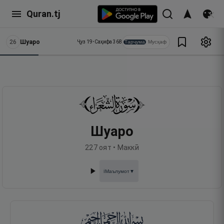
Quran.tj
26
Шуаро
Тарҷума
Мусҳаф
Ҷуз
19
•
Саҳифа
368
Шуаро
227
оят •
Маккӣ
Маълумот
▼
ℹ️