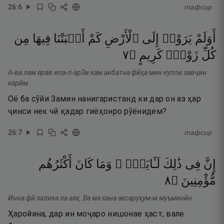
26
:
6
тафсир
أَوَلَمْ
يَرَوْا۟
إِلَى
ٱلْأَرْضِ
كَمْ
أَنۢبَتْنَا
فِيهَا
مِن
٧
۝
كَرِيمٍ
زَوْجٍۢ
كُلِّ
А-ва лам ярав ила-л-арЗи кам анбатна фӣҳа мин кулли завҷин
карӣм.
Оё ба сӯйи Замин нанигаристанд ки дар он аз ҳар
ҷинси нек чӣ қадар гиёҳонро рӯёнидем?
26
:
7
тафсир
إِنَّ
فِى
ذَٰلِكَ
لَـَٔايَةًۭ ۖ
وَمَا
كَانَ
أَكْثَرُهُم
٨
۝
مُّؤْمِنِينَ
Инна фӣ залика ла аяҳ. Ва ма кана аксаруҳум-м муъминӣн.
Ҳаройина, дар ин моҷаро нишонае ҳаст, вале