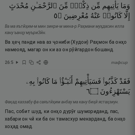
وَمَا
يَأْتِيهِم
مِّن
ذِكْرٍۢ
مِّنَ
ٱلرَّحْمَـٰنِ
مُحْدَثٍ
٥
۝
مُعْرِضِينَ
عَنْهُ
كَانُوا۟
إِلَّا
Ва ма яътӣҳим-м мин зикри-м мина-р Раҳмани муҳдасин илла
кану ъанҳу муъриЗӣн.
Ва ҳеҷ панди нав аз ҷониби (Худои) Раҳмон ба онҳо
намеояд, магар он ки аз он рӯйгардон бошанд.
26
:
5
тафсир
فَقَدْ
كَذَّبُوا۟
فَسَيَأْتِيهِمْ
أَنۢبَـٰٓؤُا۟
مَا
كَانُوا۟
بِهِۦ
٦
۝
يَسْتَهْزِءُونَ
Фақад каззабу фа саяътӣҳим анбау ма кану биҳӣ ястаҳзиун.
Пас, собит шуд, ки онҳо дурӯғ шумориданд, пас,
хабари он чӣ ки ба он тамасхур мекарданд, ба онҳо
хоҳад омад.