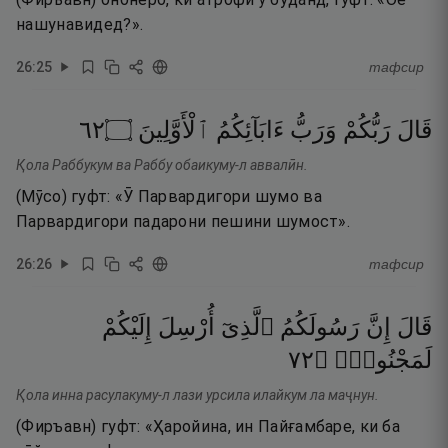
нашунавидед?».
26
:
25
тафсир
٢٦
۝
ٱلْأَوَّلِينَ
ءَابَآئِكُمُ
وَرَبُّ
رَبُّكُمْ
قَالَ
Қола Раббукум ва Раббу обаикуму-л аввалӣн.
(Мӯсо) гуфт: «Ӯ Парвардигори шумо ва
Парвардигори падарони пешини шумост».
26
:
26
тафсир
قَالَ
إِنَّ
رَسُولَكُمُ
ٱلَّذِىٓ
أُرْسِلَ
إِلَيْكُمْ
٢٧
۝
لَمَجْنُونٌۭ
Қола инна расулакуму-л лази урсила илайкум ла маҷнун.
(Фиръавн) гуфт: «Ҳаройина, ин Пайғамбаре, ки ба