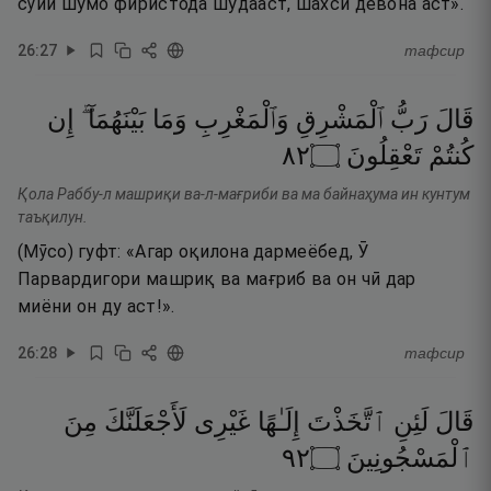
сӯйи шумо фиристода шудааст, шахси девона аст».
26
:
27
тафсир
قَالَ
رَبُّ
ٱلْمَشْرِقِ
وَٱلْمَغْرِبِ
وَمَا
بَيْنَهُمَآ ۖ
إِن
٢٨
۝
تَعْقِلُونَ
كُنتُمْ
Қола Раббу-л машриқи ва-л-мағриби ва ма байнаҳума ин кунтум
таъқилун.
(Мӯсо) гуфт: «Агар оқилона дармеёбед, Ӯ
Парвардигори машриқ ва мағриб ва он чӣ дар
миёни он ду аст!».
26
:
28
тафсир
قَالَ
لَئِنِ
ٱتَّخَذْتَ
إِلَـٰهًا
غَيْرِى
لَأَجْعَلَنَّكَ
مِنَ
٢٩
۝
ٱلْمَسْجُونِينَ