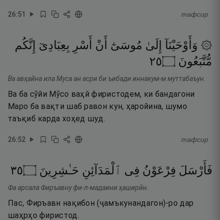
26
:
51
тафсир
۞ وَأَوْحَيْنَآ
إِلَىٰ
مُوسَىٰٓ
أَنْ
أَسْرِ
بِعِبَادِىٓ
إِنَّكُم
٥٢
۝
مُّتَّبَعُونَ
Ва авҳайна ила Муса ан асри би ъибади иннакум-м муттабаъун.
Ва ба сӯйи Мӯсо ваҳй фиристодем, ки бандагони
Маро ба вақти шаб равон кун, ҳаройина, шумо
таъқиб карда хоҳед шуд.
26
:
52
тафсир
٥٣
۝
حَـٰشِرِينَ
ٱلْمَدَآئِنِ
فِى
فِرْعَوْنُ
فَأَرْسَلَ
Фа арсала Фиръавну фи-л-мадаини ҳаширӣн.
Пас, Фиръавн нақибон (ҷамъкунандагон)-ро дар
шаҳрҳо фиристод.