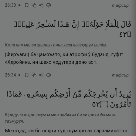
26
:
33
тафсир
قَالَ
لِلْمَلَإِ
حَوْلَهُۥٓ
إِنَّ
هَـٰذَا
لَسَـٰحِرٌ
عَلِيمٌۭ
٣٤
۝
Қола лил малаи ҳавлаҳу инна ҳаза ласаҳирун ъалӣм.
(Фиръавн) ба ҷамоъате, ки атрофи ӯ буданд, гуфт:
«Ҳаройина, ин шахс ҷодугари доно аст,
26
:
34
тафсир
يُرِيدُ
أَن
يُخْرِجَكُم
مِّنْ
أَرْضِكُم
بِسِحْرِهِۦ
فَمَاذَا
٣٥
۝
تَأْمُرُونَ
Юрӣду ан юхриҷакум-м мин арЗикум би сиҳриҳӣ фа ма за
таъмурун.
Мехоҳад, ки бо сеҳри худ шуморо аз сарзаминатон