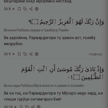
бештарини онҳо мусалмон нестанд.
26
:
8
٩
۝
ٱلرَّحِيمُ
ٱلْعَزِيزُ
لَهُوَ
رَبَّكَ
وَإِنَّ
Ва инна Раббака лаҳува-л-Ъазӣзу-р Раҳӣм.
Ва ҳаройина, Парвардигори ту ҳамон аст, ғолибу
меҳрубон.
26
:
9
тафсир
وَإِذْ
نَادَىٰ
رَبُّكَ
مُوسَىٰٓ
أَنِ
ٱئْتِ
ٱلْقَوْمَ
١٠
۝
ٱلظَّـٰلِمِينَ
Ва из нада Раббука Муса аниъти-л қавма-з-золимӣн.
Ва он гоҳ, ки Парвардигори ту Мӯсоро нидо кард, ки
«пеши гурӯҳи ситамгарон биё!
26
:
10