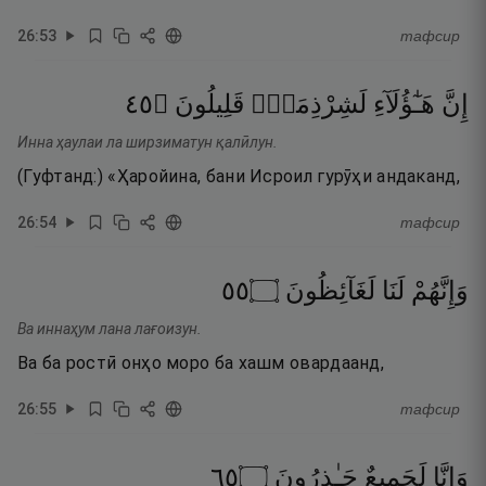
26
:
53
тафсир
٥٤
۝
قَلِيلُونَ
لَشِرْذِمَةٌۭ
هَـٰٓؤُلَآءِ
إِنَّ
Инна ҳаулаи ла ширзиматун қалӣлун.
(Гуфтанд:) «Ҳаройина, бани Исроил гурӯҳи андаканд,
26
:
54
тафсир
٥٥
۝
لَغَآئِظُونَ
لَنَا
وَإِنَّهُمْ
Ва иннаҳум лана лағоизун.
Ва ба ростӣ онҳо моро ба хашм овардаанд,
26
:
55
тафсир
٥٦
۝
حَـٰذِرُونَ
لَجَمِيعٌ
وَإِنَّا