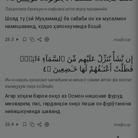
Лаъаллака бахиъун-н-нафсака алла якуну муъминӣн.
Шояд ту (эй Муҳаммад) ба сабаби он ки мусалмон
намешаванд, худро ҳалоккунанда бошӣ.
26
:
3
тафсир
إِن
نَّشَأْ
نُنَزِّلْ
عَلَيْهِم
مِّنَ
ٱلسَّمَآءِ
ءَايَةًۭ
٤
۝
خَـٰضِعِينَ
لَهَا
أَعْنَـٰقُهُمْ
فَظَلَّتْ
Ин-н-нашаъ нуназзил ъалайҳим-м мина-с-самаи аятан фа заллат
аънақуҳум лаҳа хоЗиъӣн.
Агар хоҳем барои онҳо аз Осмон нишонае фуруд
меоварем, пас, гарданҳои онҳо пеши он фурӯтанона
ниёишкунанда шаванд.
26
:
4
тафсир