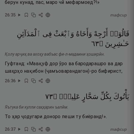
берун кунад, пас, маро чӣ мефармоед?!»
26
:
35
тафсир
قَالُوٓا۟
أَرْجِهْ
وَأَخَاهُ
وَٱبْعَثْ
فِى
ٱلْمَدَآئِنِ
٣٦
۝
حَـٰشِرِينَ
Қолу арҷиҳ ва ахоҳу вабъас фи-л-мадаини ҳоширӣн.
Гуфтанд: «Мавқуф дор ӯро ва бародарашро ва дар
шаҳрҳо нақибон (ҷамъоварандагон)-ро бифирист,
26
:
36
٣٧
۝
عَلِيمٍۢ
سَحَّارٍ
بِكُلِّ
يَأْتُوكَ
Яътука би кулли саҳҳарин ъалӣм.
То ҳар ҷодугари доноро пеши ту биёранд!».
26
:
37
тафсир