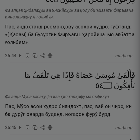
Фа алқав ҳибалаҳум ва ъисийяҳум ва қолу би ъиззати Фиръавна
инна ланаҳну-л-ғолибун.
Пас, андохтанд ресмонҳову асоҳои худро, гуфтанд:
«(Қасам) ба бузургии Фиръавн, ҳаройина, мо албатта
ғолибем».
26
:
44
тафсир
فَأَلْقَىٰ
مُوسَىٰ
عَصَاهُ
فَإِذَا
هِىَ
تَلْقَفُ
مَا
٤٥
۝
يَأْفِكُونَ
Фа алқа Муса ъасаҳу фа иза ҳия талқафу ма яъфикун.
Пас, Мӯсо асои худро бияндохт, пас, вай он чиро, ки
ба дурӯғ оварда буданд, ногаҳон фурӯ бурд.
26
:
45
тафсир