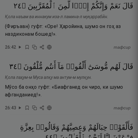
٤٢
۝
ٱلْمُقَرَّبِينَ
لَّمِنَ
إِذًۭا
وَإِنَّكُمْ
نَعَمْ
قَالَ
Қола наъам ва иннакум иза-л ламина-л муқаррабӣн.
(Фиръавн) гуфт: «Оре! Ҳаройина, шумо он гоҳ аз
наздиконам бошед!».
26
:
42
тафсир
٤٣
۝
مُّلْقُونَ
أَنتُم
مَآ
أَلْقُوا۟
مُّوسَىٰٓ
لَهُم
قَالَ
Қола лаҳум-м Муса алқу ма антум-м мулқун.
Мӯсо ба онҳо гуфт: «Биафганед он чиро, ки шумо
афганданиед!».
26
:
43
тафсир
فَأَلْقَوْا۟
حِبَالَهُمْ
وَعِصِيَّهُمْ
وَقَالُوا۟
بِعِزَّةِ
٤٤
۝
ٱلْغَـٰلِبُونَ
لَنَحْنُ
إِنَّا
فِرْعَوْنَ