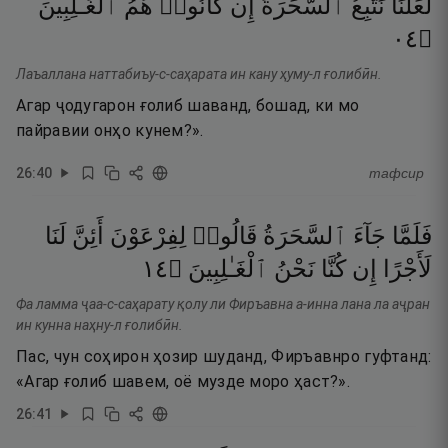
لَعَلَّنَا
نَتَّبِعُ
ٱلسَّحَرَةَ
إِن
كَانُوا۟
هُمُ
ٱلْغَـٰلِبِينَ
٤٠
۝
Лаъаллана наттабиъу-с-саҳарата ин кану ҳуму-л ғолибӣн.
Агар ҷодугарон ғолиб шаванд, бошад, ки мо
пайравии онҳо кунем?».
26
:
40
тафсир
فَلَمَّا
جَآءَ
ٱلسَّحَرَةُ
قَالُوا۟
لِفِرْعَوْنَ
أَئِنَّ
لَنَا
٤١
۝
ٱلْغَـٰلِبِينَ
نَحْنُ
كُنَّا
إِن
لَأَجْرًا
Фа ламма ҷаа-с-саҳарату қолу ли Фиръавна а-инна лана ла аҷран
ин кунна наҳну-л ғолибӣн.
Пас, чун соҳирон ҳозир шуданд, Фиръавнро гуфтанд:
«Агар ғолиб шавем, оё музде моро ҳаст?».
26
:
41