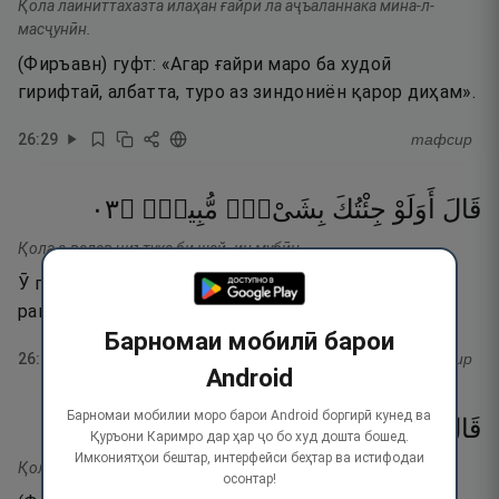
Қола лаиниттахазта илаҳан ғайрӣ ла аҷъаланнака мина-л-
масҷунӣн.
(Фиръавн) гуфт: «Агар ғайри маро ба худоӣ
гирифтаӣ, албатта, туро аз зиндониён қарор диҳам».
26
:
29
тафсир
٣٠
۝
مُّبِينٍۢ
بِشَىْءٍۢ
جِئْتُكَ
أَوَلَوْ
قَالَ
Қола а-валав ҷиътука би шай- ин мубӣн.
Ӯ гуфт: «(Оё зиндонӣ мекунӣ) агарчи пеши ту чизи
равшанро биёрам?»
Барномаи мобилӣ барои
26
:
30
тафсир
Android
Барномаи мобилии моро барои Android боргирӣ кунед ва
٣١
۝
ٱلصَّـٰدِقِينَ
مِنَ
كُنتَ
إِن
بِهِۦٓ
فَأْتِ
قَالَ
Қуръони Каримро дар ҳар ҷо бо худ дошта бошед.
Имкониятҳои бештар, интерфейси беҳтар ва истифодаи
Қола фаъти биҳи ин кунта мина-с-содиқӣн.
осонтар!