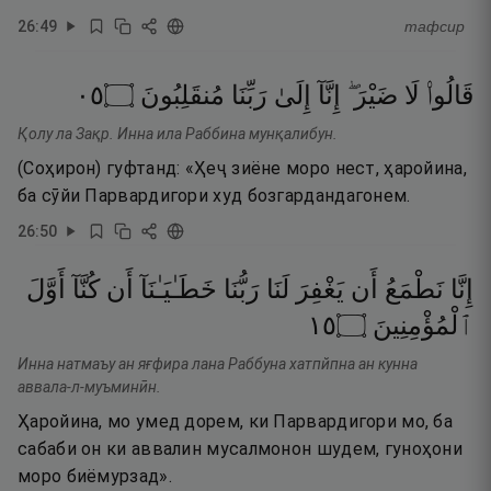
26
:
49
тафсир
٥٠
۝
مُنقَلِبُونَ
رَبِّنَا
إِلَىٰ
إِنَّآ
ضَيْرَ ۖ
لَا
قَالُوا۟
Қолу ла Зақр. Инна ила Раббина мунқалибун.
(Соҳирон) гуфтанд: «Ҳеҷ зиёне моро нест, ҳаройина,
ба сӯйи Парвардигори худ бозгардандагонем.
26
:
50
إِنَّا
نَطْمَعُ
أَن
يَغْفِرَ
لَنَا
رَبُّنَا
خَطَـٰيَـٰنَآ
أَن
كُنَّآ
أَوَّلَ
٥١
۝
ٱلْمُؤْمِنِينَ
Инна натмаъу ан яғфира лана Раббуна хатпйпна ан кунна
аввала-л-муъминӣн.
Ҳаройина, мо умед дорем, ки Парвардигори мо, ба
сабаби он ки аввалин мусалмонон шудем, гуноҳони
моро биёмурзад».