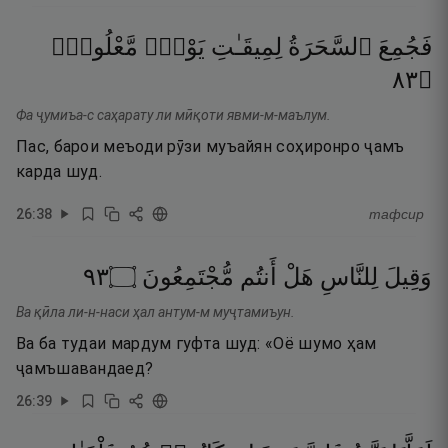
فَجُمِعَ
ٱلسَّحَرَةُ
لِمِيقَـٰتِ
يَوْمٍۢ
مَّعْلُومٍۢ
٣٨
۝
Фа ҷумиъа-с саҳарату ли мӣқоти явми-м-маълум.
Пас, барои меъоди рӯзи муъайян соҳиронро ҷамъ
карда шуд.
26
:
38
тафсир
٣٩
۝
مُّجْتَمِعُونَ
أَنتُم
هَلْ
لِلنَّاسِ
وَقِيلَ
Ва қӣла ли-н-наси ҳал антум-м муҷтамиъун.
Ва ба тудаи мардум гуфта шуд: «Оё шумо ҳам
ҷамъшавандаед?
26
:
39