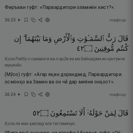
Фиръавн гуфт: «Парвардигори оламиён кист?».
26
:
23
тафсир
قَالَ
رَبُّ
ٱلسَّمَـٰوَٰتِ
وَٱلْأَرْضِ
وَمَا
بَيْنَهُمَآ ۖ
إِن
٢٤
۝
مُّوقِنِينَ
كُنتُم
Қола Раббу-с-самавати ва-л-арЗи ва ма байнаҳума ин кунтум-м
муқинӣн.
(Мӯсо) гуфт: «Агар яқин дорандаед, Парвардигори
осмонҳо ва Замин ва он чӣ дар миёни онҳост».
26
:
24
тафсир
٢٥
۝
تَسْتَمِعُونَ
أَلَا
حَوْلَهُۥٓ
لِمَنْ
قَالَ
Қола ли ман ҳавлаҳу ала тастамиъун.
(Фиръавн) ононеро, ки атрофи ӯ буданд, гуфт: «Оё