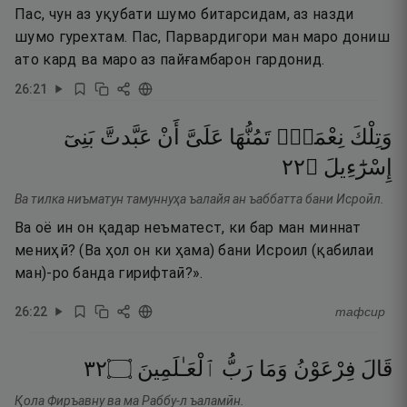
Пас, чун аз уқубати шумо битарсидам, аз назди
шумо гурехтам. Пас, Парвардигори ман маро дониш
ато кард ва маро аз пайғамбарон гардонид.
26
:
21
وَتِلْكَ
نِعْمَةٌۭ
تَمُنُّهَا
عَلَىَّ
أَنْ
عَبَّدتَّ
بَنِىٓ
٢٢
۝
إِسْرَٰٓءِيلَ
Ва тилка ниъматун тамуннуҳа ъалайя ан ъаббатта бани Исроӣл.
Ва оё ин он қадар неъматест, ки бар ман миннат
мениҳӣ? (Ва ҳол он ки ҳама) бани Исроил (қабилаи
ман)-ро банда гирифтаӣ?».
26
:
22
тафсир
٢٣
۝
ٱلْعَـٰلَمِينَ
رَبُّ
وَمَا
فِرْعَوْنُ
قَالَ
Қола Фиръавну ва ма Раббу-л ъаламӣн.