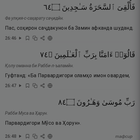
٤٦
۝
سَـٰجِدِينَ
ٱلسَّحَرَةُ
فَأُلْقِىَ
Фа улқия-с-саҳарату саҷидӣн.
Пас, соҳирон саҷдакунон ба Замин афканда шуданд.
26
:
46
٤٧
۝
ٱلْعَـٰلَمِينَ
بِرَبِّ
ءَامَنَّا
قَالُوٓا۟
Қолу оманна би Рабби-л-ъаламӣн.
Гуфтанд: «Ба Парвардигори оламҳо имон овардем,
26
:
47
٤٨
۝
وَهَـٰرُونَ
مُوسَىٰ
رَبِّ
Рабби Муса ва Ҳарун.
Парвардигори Мӯсо ва Ҳорун».
26
:
48
тафсир