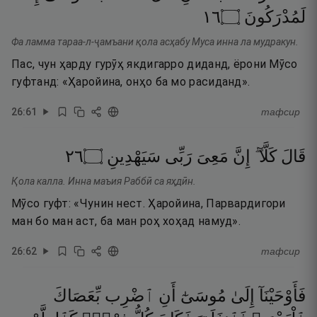
٦١
۝
لَمُدْرَكُونَ
Фа ламма тараа-л-ҷамъани қола асҳабу Муса инна ла мудракун.
Пас, чун ҳарду гурӯҳ якдигарро диданд, ёрони Мӯсо
гуфтанд: «Ҳаройина, онҳо ба мо расиданд».
26
:
61
тафсир
٦٢
۝
سَيَهْدِينِ
رَبِّى
مَعِىَ
إِنَّ
كَلَّآ ۖ
قَالَ
Қола калла. Инна маъия Раббӣ са яҳдӣн.
Мӯсо гуфт: «Чунин нест. Ҳаройина, Парвардигори
ман бо ман аст, ба ман роҳ хоҳад намуд».
26
:
62
тафсир
فَأَوْحَيْنَآ
إِلَىٰ
مُوسَىٰٓ
أَنِ
ٱضْرِب
بِّعَصَاكَ