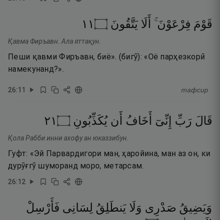
١١
۝
يَتَّقُونَ
أَلَا
فِرْعَوْنَ ۚ
قَوْمَ
Қавма Фиръавн. Ала яттақун.
Пеши қавми Фиръавн, биё». (бигӯ): «Оё парҳезкорӣ
намекунанд?».
26
:
11
тафсир
١٢
۝
يُكَذِّبُونِ
أَن
أَخَافُ
إِنِّىٓ
رَبِّ
قَالَ
Қола Рабби инни ахофу ан юказзибун.
Гуфт: «Эй Парвардигори ман, ҳаройина, ман аз он, ки
дурӯғгӯ шуморанд моро, метарсам.
26
:
12
وَيَضِيقُ
صَدْرِى
وَلَا
يَنطَلِقُ
لِسَانِى
فَأَرْسِلْ