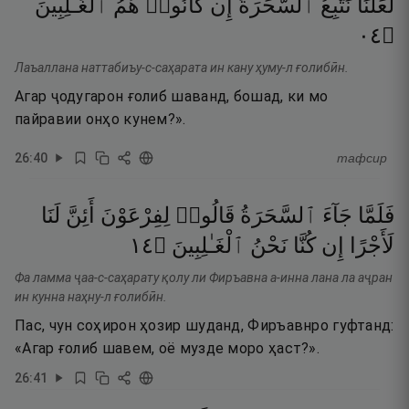
لَعَلَّنَا
نَتَّبِعُ
ٱلسَّحَرَةَ
إِن
كَانُوا۟
هُمُ
ٱلْغَـٰلِبِينَ
٤٠
۝
Лаъаллана наттабиъу-с-саҳарата ин кану ҳуму-л ғолибӣн.
Агар ҷодугарон ғолиб шаванд, бошад, ки мо
пайравии онҳо кунем?».
26
:
40
тафсир
فَلَمَّا
جَآءَ
ٱلسَّحَرَةُ
قَالُوا۟
لِفِرْعَوْنَ
أَئِنَّ
لَنَا
٤١
۝
ٱلْغَـٰلِبِينَ
نَحْنُ
كُنَّا
إِن
لَأَجْرًا
Фа ламма ҷаа-с-саҳарату қолу ли Фиръавна а-инна лана ла аҷран
ин кунна наҳну-л ғолибӣн.
Пас, чун соҳирон ҳозир шуданд, Фиръавнро гуфтанд:
«Агар ғолиб шавем, оё музде моро ҳаст?».
26
:
41