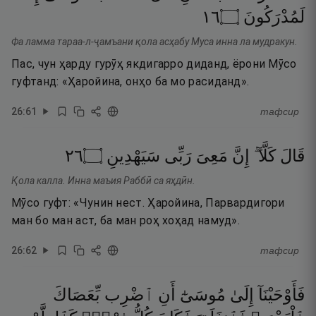
٦١
۝
لَمُدْرَكُونَ
Фа ламма тараа-л-ҷамъани қола асҳабу Муса инна ла мудракун.
Пас, чун ҳарду гурӯҳ якдигарро диданд, ёрони Мӯсо
гуфтанд: «Ҳаройина, онҳо ба мо расиданд».
26
:
61
тафсир
٦٢
۝
سَيَهْدِينِ
رَبِّى
مَعِىَ
إِنَّ
كَلَّآ ۖ
قَالَ
Қола калла. Инна маъия Раббӣ са яҳдӣн.
Мӯсо гуфт: «Чунин нест. Ҳаройина, Парвардигори
ман бо ман аст, ба ман роҳ хоҳад намуд».
26
:
62
тафсир
فَأَوْحَيْنَآ
إِلَىٰ
مُوسَىٰٓ
أَنِ
ٱضْرِب
بِّعَصَاكَ