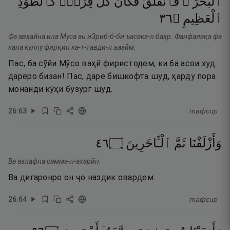
ٱلْبَحْرَ ۖ
فَٱنفَلَقَ
فَكَانَ
كُلُّ
فِرْقٍۢ
كَٱلطَّوْدِ
٦٣
۝
ٱلْعَظِيمِ
Фа авҳайна ила Муса ан иЗриб-б-би ъасака-л баҳр. Фанфалақа фа
кана куллу фирқин ка-т-тавди-л ъазӣм.
Пас, ба сӯйи Мӯсо ваҳй фиристодем, ки ба асои худ
дарёро бизан! Пас, дарё бишкофта шуд, ҳарду пора
монанди кӯҳи бузург шуд.
26
:
63
тафсир
٦٤
۝
ٱلْـَٔاخَرِينَ
ثَمَّ
وَأَزْلَفْنَا
Ва азлафна самма-л-ахарӣн.
Ва дигаронро он ҷо наздик овардем.
26
:
64
тафсир