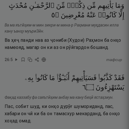
وَمَا
يَأْتِيهِم
مِّن
ذِكْرٍۢ
مِّنَ
ٱلرَّحْمَـٰنِ
مُحْدَثٍ
٥
۝
مُعْرِضِينَ
عَنْهُ
كَانُوا۟
إِلَّا
Ва ма яътӣҳим-м мин зикри-м мина-р Раҳмани муҳдасин илла
кану ъанҳу муъриЗӣн.
Ва ҳеҷ панди нав аз ҷониби (Худои) Раҳмон ба онҳо
намеояд, магар он ки аз он рӯйгардон бошанд.
26
:
5
тафсир
فَقَدْ
كَذَّبُوا۟
فَسَيَأْتِيهِمْ
أَنۢبَـٰٓؤُا۟
مَا
كَانُوا۟
بِهِۦ
٦
۝
يَسْتَهْزِءُونَ
Фақад каззабу фа саяътӣҳим анбау ма кану биҳӣ ястаҳзиун.
Пас, собит шуд, ки онҳо дурӯғ шумориданд, пас,
хабари он чӣ ки ба он тамасхур мекарданд, ба онҳо
хоҳад омад.