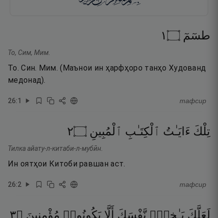
١
۝
طسٓمٓ
То, Сим, Мим.
То. Син. Мим. (Маънои ин ҳарфҳоро танҳо Худованд
медонад).
26
:
1
тафсир
٢
۝
ٱلْمُبِينِ
ٱلْكِتَـٰبِ
ءَايَـٰتُ
تِلْكَ
Тилка айату-л-китаби-л-мубӣн.
Ин оятҳои Китоби равшан аст.
26
:
2
тафсир
٣
۝
مُؤْمِنِينَ
يَكُونُوا۟
أَلَّا
نَّفْسَكَ
بَـٰخِعٌۭ
لَعَلَّكَ