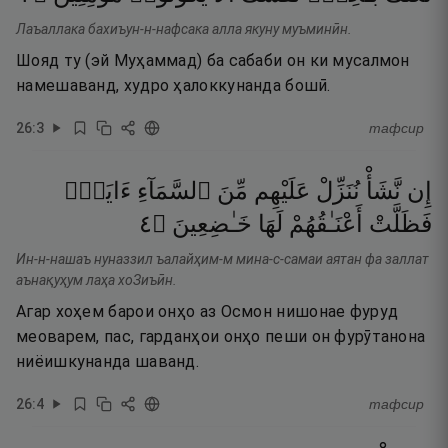
Лаъаллака бахиъун-н-нафсака алла якуну муъминӣн.
Шояд ту (эй Муҳаммад) ба сабаби он ки мусалмон
намешаванд, худро ҳалоккунанда бошӣ.
26
:
3
тафсир
إِن
نَّشَأْ
نُنَزِّلْ
عَلَيْهِم
مِّنَ
ٱلسَّمَآءِ
ءَايَةًۭ
٤
۝
خَـٰضِعِينَ
لَهَا
أَعْنَـٰقُهُمْ
فَظَلَّتْ
Ин-н-нашаъ нуназзил ъалайҳим-м мина-с-самаи аятан фа заллат
аънақуҳум лаҳа хоЗиъӣн.
Агар хоҳем барои онҳо аз Осмон нишонае фуруд
меоварем, пас, гарданҳои онҳо пеши он фурӯтанона
ниёишкунанда шаванд.
26
:
4
тафсир