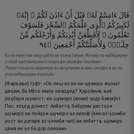
قَالَ
ءَامَنتُمْ
لَهُۥ
قَبْلَ
أَنْ
ءَاذَنَ
لَكُمْ ۖ
إِنَّهُۥ
لَكَبِيرُكُمُ
ٱلَّذِى
عَلَّمَكُمُ
ٱلسِّحْرَ
فَلَسَوْفَ
تَعْلَمُونَ ۚ
لَأُقَطِّعَنَّ
أَيْدِيَكُمْ
وَأَرْجُلَكُم
مِّنْ
٤٩
۝
أَجْمَعِينَ
وَلَأُصَلِّبَنَّكُمْ
خِلَـٰفٍۢ
Қола омантум лаҳу қабла ан азана лакум. Иннаҳу ла кабӣрукуму-
л-лазӣ ъалламакуму-с-сиҳра фа ласавфа таъламун.
Лауқаттиъанна айдиякум ва арҷулакум-м мин хилафи-в ва ла
усаллибаннакум аҷмаъӣн.
(Фиръавн) гуфт: «Оё пеш аз он ки шуморо иҷозат
диҳам, ба Мӯсо имон овардед? Ҳаройина, вай
роҳбари шумост, ки шуморо (илми) ҷоду биёмӯхт.
Пас, хоҳед донист: Албатта, бибурам дастҳои
шуморо ва пойҳои шуморо аз хилоф (яке аз ҷониби
рост ва дигаре аз ҷониби чап) ва албатта, шуморо
ҳама як ҷо ба дор овезам».