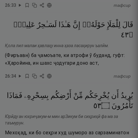
26
:
33
тафсир
قَالَ
لِلْمَلَإِ
حَوْلَهُۥٓ
إِنَّ
هَـٰذَا
لَسَـٰحِرٌ
عَلِيمٌۭ
٣٤
۝
Қола лил малаи ҳавлаҳу инна ҳаза ласаҳирун ъалӣм.
(Фиръавн) ба ҷамоъате, ки атрофи ӯ буданд, гуфт:
«Ҳаройина, ин шахс ҷодугари доно аст,
26
:
34
тафсир
يُرِيدُ
أَن
يُخْرِجَكُم
مِّنْ
أَرْضِكُم
بِسِحْرِهِۦ
فَمَاذَا
٣٥
۝
تَأْمُرُونَ
Юрӣду ан юхриҷакум-м мин арЗикум би сиҳриҳӣ фа ма за
таъмурун.
Мехоҳад, ки бо сеҳри худ шуморо аз сарзаминатон