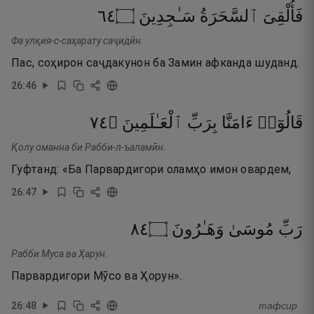
٤٦
۝
سَـٰجِدِينَ
ٱلسَّحَرَةُ
فَأُلْقِىَ
Фа улқия-с-саҳарату саҷидӣн.
Пас, соҳирон саҷдакунон ба Замин афканда шуданд.
26
:
46
٤٧
۝
ٱلْعَـٰلَمِينَ
بِرَبِّ
ءَامَنَّا
قَالُوٓا۟
Қолу оманна би Рабби-л-ъаламӣн.
Гуфтанд: «Ба Парвардигори оламҳо имон овардем,
26
:
47
٤٨
۝
وَهَـٰرُونَ
مُوسَىٰ
رَبِّ
Рабби Муса ва Ҳарун.
Парвардигори Мӯсо ва Ҳорун».
26
:
48
тафсир