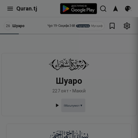
Quran.tj
26
Шуаро
Тарҷума
Мусҳаф
Ҷуз
19
•
Саҳифа
368
Шуаро
227
оят •
Маккӣ
Маълумот
▼
ℹ️