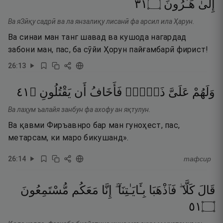
١٣
۝
هَـٰرُونَ
إِلَىٰ
Ва яЗӣқу садрӣ ва ла янзалиқу лисанӣ фа арсил ила Ҳарун.
Ва синаи ман танг шавад ва кушода нагардад
забони ман, пас, ба сӯйи Ҳорун пайғамбарӣ фирист!
26
:
13
١٤
۝
يَقْتُلُونِ
أَن
فَأَخَافُ
ذَنۢبٌۭ
عَلَىَّ
وَلَهُمْ
Ва лаҳум ъалайя занбун фа ахофу ан яқтулун.
Ва қавми Фиръавнро бар ман гуноҳест, пас,
метарсам, ки маро бикушанд».
26
:
14
тафсир
قَالَ
كَلَّا ۖ
فَٱذْهَبَا
بِـَٔايَـٰتِنَآ ۖ
إِنَّا
مَعَكُم
مُّسْتَمِعُونَ
١٥
۝