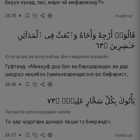
берун кунад, пас, маро чӣ мефармоед?!»
26
:
35
тафсир
قَالُوٓا۟
أَرْجِهْ
وَأَخَاهُ
وَٱبْعَثْ
فِى
ٱلْمَدَآئِنِ
٣٦
۝
حَـٰشِرِينَ
Қолу арҷиҳ ва ахоҳу вабъас фи-л-мадаини ҳоширӣн.
Гуфтанд: «Мавқуф дор ӯро ва бародарашро ва дар
шаҳрҳо нақибон (ҷамъоварандагон)-ро бифирист,
26
:
36
٣٧
۝
عَلِيمٍۢ
سَحَّارٍ
بِكُلِّ
يَأْتُوكَ
Яътука би кулли саҳҳарин ъалӣм.
То ҳар ҷодугари доноро пеши ту биёранд!».
26
:
37
тафсир