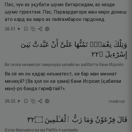
Пас, чун аз уқубати шумо битарсидам, аз назди
шумо гурехтам. Пас, Парвардигори ман маро дониш
ато кард ва маро аз пайғамбарон гардонид.
26
:
21
وَتِلْكَ
نِعْمَةٌۭ
تَمُنُّهَا
عَلَىَّ
أَنْ
عَبَّدتَّ
بَنِىٓ
٢٢
۝
إِسْرَٰٓءِيلَ
Ва тилка ниъматун тамуннуҳа ъалайя ан ъаббатта бани Исроӣл.
Ва оё ин он қадар неъматест, ки бар ман миннат
мениҳӣ? (Ва ҳол он ки ҳама) бани Исроил (қабилаи
ман)-ро банда гирифтаӣ?».
26
:
22
тафсир
٢٣
۝
ٱلْعَـٰلَمِينَ
رَبُّ
وَمَا
فِرْعَوْنُ
قَالَ
Қола Фиръавну ва ма Раббу-л ъаламӣн.