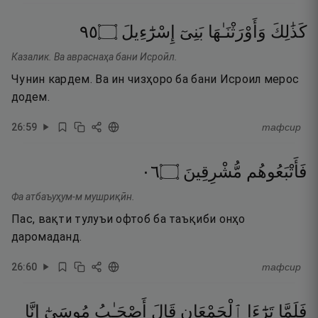
٥٩
۝
إِسْرَٰٓءِيلَ
بَنِىٓ
وَأَوْرَثْنَـٰهَا
كَذَٰلِكَ
Казалик. Ва авраснаҳа бани Исроӣл.
Чунин кардем. Ва ин чизҳоро ба бани Исроил мерос
додем.
26
:
59
тафсир
٦٠
۝
مُّشْرِقِينَ
فَأَتْبَعُوهُم
Фа атбаъуҳум-м мушриқӣн.
Пас, вақти тулуъи офтоб ба таъқиби онҳо
даромаданд.
26
:
60
тафсир
فَلَمَّا
تَرَٰٓءَا
ٱلْجَمْعَانِ
قَالَ
أَصْحَـٰبُ
مُوسَىٰٓ
إِنَّا