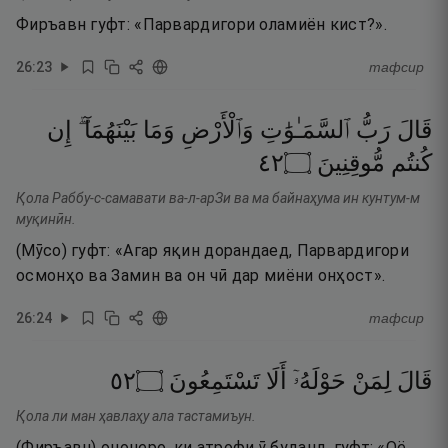
Фиръавн гуфт: «Парвардигори оламиён кист?».
26
:
23
тафсир
قَالَ
رَبُّ
ٱلسَّمَـٰوَٰتِ
وَٱلْأَرْضِ
وَمَا
بَيْنَهُمَآ ۖ
إِن
٢٤
۝
مُّوقِنِينَ
كُنتُم
Қола Раббу-с-самавати ва-л-арЗи ва ма байнаҳума ин кунтум-м
муқинӣн.
(Мӯсо) гуфт: «Агар яқин дорандаед, Парвардигори
осмонҳо ва Замин ва он чӣ дар миёни онҳост».
26
:
24
тафсир
٢٥
۝
تَسْتَمِعُونَ
أَلَا
حَوْلَهُۥٓ
لِمَنْ
قَالَ
Қола ли ман ҳавлаҳу ала тастамиъун.
(Фиръавн) ононеро, ки атрофи ӯ буданд, гуфт: «Оё