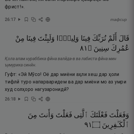
фрист!».
26
:
17
тафсир
قَالَ
أَلَمْ
نُرَبِّكَ
فِينَا
وَلِيدًۭا
وَلَبِثْتَ
فِينَا
مِنْ
١٨
۝
سِنِينَ
عُمُرِكَ
Қола алам нураббика фӣна валӣда-в ва лабиста фӣна мин
ъумурика синӣн.
Гуфт: «Эй Мӯсо! Оё дар миёни аҳли хеш дар ҳоли
тифлӣ туро напарваридем ва дар миёни мо аз умри
худ солҳоро нагузаронидӣ?
26
:
18
وَفَعَلْتَ
فَعْلَتَكَ
ٱلَّتِى
فَعَلْتَ
وَأَنتَ
مِنَ
١٩
۝
ٱلْكَـٰفِرِينَ