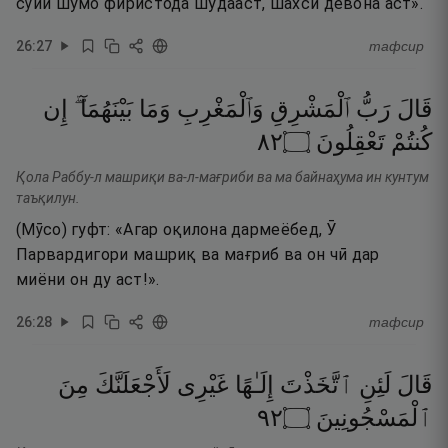
сӯйи шумо фиристода шудааст, шахси девона аст».
26
:
27
тафсир
قَالَ
رَبُّ
ٱلْمَشْرِقِ
وَٱلْمَغْرِبِ
وَمَا
بَيْنَهُمَآ ۖ
إِن
٢٨
۝
تَعْقِلُونَ
كُنتُمْ
Қола Раббу-л машриқи ва-л-мағриби ва ма байнаҳума ин кунтум
таъқилун.
(Мӯсо) гуфт: «Агар оқилона дармеёбед, Ӯ
Парвардигори машриқ ва мағриб ва он чӣ дар
миёни он ду аст!».
26
:
28
тафсир
قَالَ
لَئِنِ
ٱتَّخَذْتَ
إِلَـٰهًا
غَيْرِى
لَأَجْعَلَنَّكَ
مِنَ
٢٩
۝
ٱلْمَسْجُونِينَ