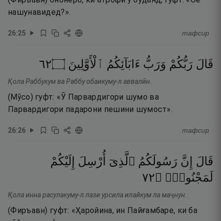
нашунавидед?».
26
:
25
тафсир
٢٦
۝
ٱلْأَوَّلِينَ
ءَابَآئِكُمُ
وَرَبُّ
رَبُّكُمْ
قَالَ
Қола Раббукум ва Раббу обаикуму-л аввалӣн.
(Мӯсо) гуфт: «Ӯ Парвардигори шумо ва
Парвардигори падарони пешини шумост».
26
:
26
тафсир
قَالَ
إِنَّ
رَسُولَكُمُ
ٱلَّذِىٓ
أُرْسِلَ
إِلَيْكُمْ
٢٧
۝
لَمَجْنُونٌۭ
Қола инна расулакуму-л лази урсила илайкум ла маҷнун.
(Фиръавн) гуфт: «Ҳаройина, ин Пайғамбаре, ки ба