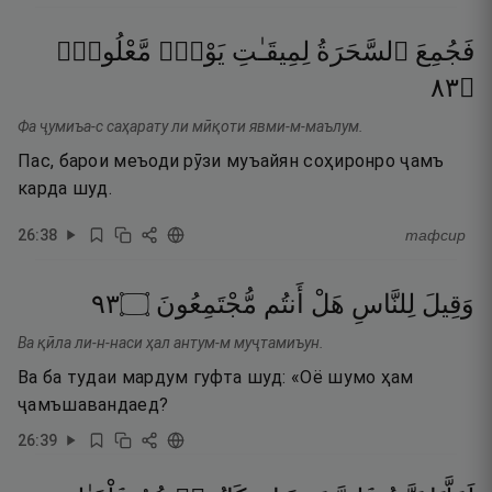
فَجُمِعَ
ٱلسَّحَرَةُ
لِمِيقَـٰتِ
يَوْمٍۢ
مَّعْلُومٍۢ
٣٨
۝
Фа ҷумиъа-с саҳарату ли мӣқоти явми-м-маълум.
Пас, барои меъоди рӯзи муъайян соҳиронро ҷамъ
карда шуд.
26
:
38
тафсир
٣٩
۝
مُّجْتَمِعُونَ
أَنتُم
هَلْ
لِلنَّاسِ
وَقِيلَ
Ва қӣла ли-н-наси ҳал антум-м муҷтамиъун.
Ва ба тудаи мардум гуфта шуд: «Оё шумо ҳам
ҷамъшавандаед?
26
:
39