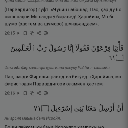
Қола калла. Фазҳаба биайатина инна маъакум-м мустамиъун.
(Парвардигор) гуфт: «Чунин набошад. Пас, ҳар ду бо
нишонаҳои Мо назди ӯ биравед! Ҳаройина, Мо бо
шумо (ҳастем ва шуморо) шунавандаем».
26
:
15
فَأْتِيَا
فِرْعَوْنَ
فَقُولَآ
إِنَّا
رَسُولُ
رَبِّ
ٱلْعَـٰلَمِينَ
١٦
۝
Фаътийа Фиръавна фа қула инна расулу Рабби-л-ъаламӣн.
Пас, назди Фиръавн равед ва бигӯед: «Ҳаройина, мо
фиристодаи Парвардигори оламиён ҳастем,
26
:
16
١٧
۝
إِسْرَٰٓءِيلَ
بَنِىٓ
مَعَنَا
أَرْسِلْ
أَنْ
Ан арсил маъана бани Исроӣл.
Бо ин пайғом, ки бани Исроилро ҳамроҳи мо