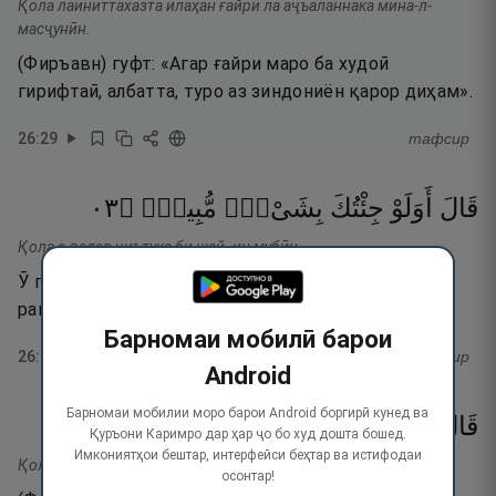
Қола лаиниттахазта илаҳан ғайрӣ ла аҷъаланнака мина-л-
масҷунӣн.
(Фиръавн) гуфт: «Агар ғайри маро ба худоӣ
гирифтаӣ, албатта, туро аз зиндониён қарор диҳам».
26
:
29
тафсир
٣٠
۝
مُّبِينٍۢ
بِشَىْءٍۢ
جِئْتُكَ
أَوَلَوْ
قَالَ
Қола а-валав ҷиътука би шай- ин мубӣн.
Ӯ гуфт: «(Оё зиндонӣ мекунӣ) агарчи пеши ту чизи
равшанро биёрам?»
Барномаи мобилӣ барои
26
:
30
тафсир
Android
Барномаи мобилии моро барои Android боргирӣ кунед ва
٣١
۝
ٱلصَّـٰدِقِينَ
مِنَ
كُنتَ
إِن
بِهِۦٓ
فَأْتِ
قَالَ
Қуръони Каримро дар ҳар ҷо бо худ дошта бошед.
Имкониятҳои бештар, интерфейси беҳтар ва истифодаи
Қола фаъти биҳи ин кунта мина-с-содиқӣн.
осонтар!