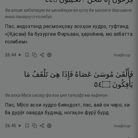
Фа алқав ҳибалаҳум ва ъисийяҳум ва қолу би ъиззати Фиръавна
инна ланаҳну-л-ғолибун.
Пас, андохтанд ресмонҳову асоҳои худро, гуфтанд:
«(Қасам) ба бузургии Фиръавн, ҳаройина, мо албатта
ғолибем».
26
:
44
тафсир
فَأَلْقَىٰ
مُوسَىٰ
عَصَاهُ
فَإِذَا
هِىَ
تَلْقَفُ
مَا
٤٥
۝
يَأْفِكُونَ
Фа алқа Муса ъасаҳу фа иза ҳия талқафу ма яъфикун.
Пас, Мӯсо асои худро бияндохт, пас, вай он чиро, ки
ба дурӯғ оварда буданд, ногаҳон фурӯ бурд.
26
:
45
тафсир