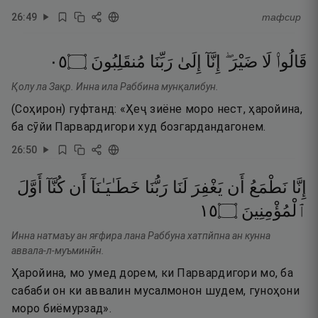
26
:
49
тафсир
٥٠
۝
مُنقَلِبُونَ
رَبِّنَا
إِلَىٰ
إِنَّآ
ضَيْرَ ۖ
لَا
قَالُوا۟
Қолу ла Зақр. Инна ила Раббина мунқалибун.
(Соҳирон) гуфтанд: «Ҳеҷ зиёне моро нест, ҳаройина,
ба сӯйи Парвардигори худ бозгардандагонем.
26
:
50
إِنَّا
نَطْمَعُ
أَن
يَغْفِرَ
لَنَا
رَبُّنَا
خَطَـٰيَـٰنَآ
أَن
كُنَّآ
أَوَّلَ
٥١
۝
ٱلْمُؤْمِنِينَ
Инна натмаъу ан яғфира лана Раббуна хатпйпна ан кунна
аввала-л-муъминӣн.
Ҳаройина, мо умед дорем, ки Парвардигори мо, ба
сабаби он ки аввалин мусалмонон шудем, гуноҳони
моро биёмурзад».