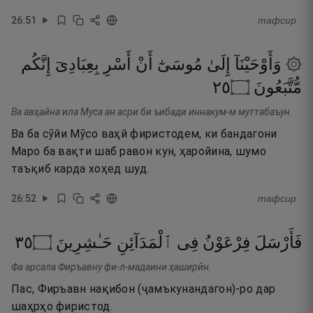
26
:
51
тафсир
۞ وَأَوْحَيْنَآ
إِلَىٰ
مُوسَىٰٓ
أَنْ
أَسْرِ
بِعِبَادِىٓ
إِنَّكُم
٥٢
۝
مُّتَّبَعُونَ
Ва авҳайна ила Муса ан асри би ъибади иннакум-м муттабаъун.
Ва ба сӯйи Мӯсо ваҳй фиристодем, ки бандагони
Маро ба вақти шаб равон кун, ҳаройина, шумо
таъқиб карда хоҳед шуд.
26
:
52
тафсир
٥٣
۝
حَـٰشِرِينَ
ٱلْمَدَآئِنِ
فِى
فِرْعَوْنُ
فَأَرْسَلَ
Фа арсала Фиръавну фи-л-мадаини ҳаширӣн.
Пас, Фиръавн нақибон (ҷамъкунандагон)-ро дар
шаҳрҳо фиристод.