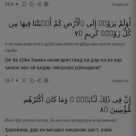
26
:
6
тафсир
أَوَلَمْ
يَرَوْا۟
إِلَى
ٱلْأَرْضِ
كَمْ
أَنۢبَتْنَا
فِيهَا
مِن
٧
۝
كَرِيمٍ
زَوْجٍۢ
كُلِّ
А-ва лам ярав ила-л-арЗи кам анбатна фӣҳа мин кулли завҷин
карӣм.
Оё ба сӯйи Замин нанигаристанд ки дар он аз ҳар
ҷинси нек чӣ қадар гиёҳонро рӯёнидем?
26
:
7
тафсир
إِنَّ
فِى
ذَٰلِكَ
لَـَٔايَةًۭ ۖ
وَمَا
كَانَ
أَكْثَرُهُم
٨
۝
مُّؤْمِنِينَ
Инна фӣ залика ла аяҳ. Ва ма кана аксаруҳум-м муъминӣн.
Ҳаройина, дар ин моҷаро нишонае ҳаст, вале