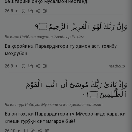
бештарини онҳо мусалмон нестанд.
26
:
8
٩
۝
ٱلرَّحِيمُ
ٱلْعَزِيزُ
لَهُوَ
رَبَّكَ
وَإِنَّ
Ва инна Раббака лаҳува-л-Ъазӣзу-р Раҳӣм.
Ва ҳаройина, Парвардигори ту ҳамон аст, ғолибу
меҳрубон.
26
:
9
тафсир
وَإِذْ
نَادَىٰ
رَبُّكَ
مُوسَىٰٓ
أَنِ
ٱئْتِ
ٱلْقَوْمَ
١٠
۝
ٱلظَّـٰلِمِينَ
Ва из нада Раббука Муса аниъти-л қавма-з-золимӣн.
Ва он гоҳ, ки Парвардигори ту Мӯсоро нидо кард, ки
«пеши гурӯҳи ситамгарон биё!
26
:
10