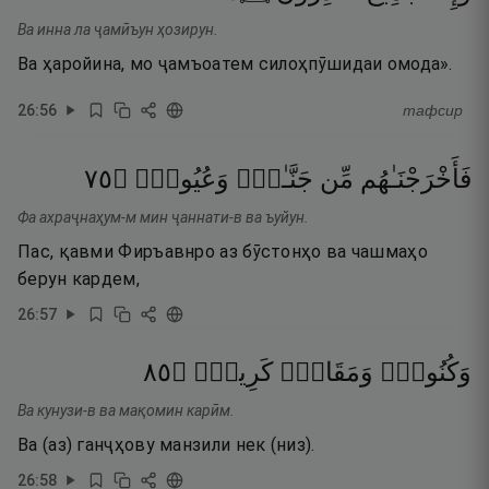
Ва инна ла ҷамӣъун ҳозирун.
Ва ҳаройина, мо ҷамъоатем силоҳпӯшидаи омода».
26
:
56
тафсир
٥٧
۝
وَعُيُونٍۢ
جَنَّـٰتٍۢ
مِّن
فَأَخْرَجْنَـٰهُم
Фа ахраҷнаҳум-м мин ҷаннати-в ва ъуйун.
Пас, қавми Фиръавнро аз бӯстонҳо ва чашмаҳо
берун кардем,
26
:
57
٥٨
۝
كَرِيمٍۢ
وَمَقَامٍۢ
وَكُنُوزٍۢ
Ва кунузи-в ва мақомин карӣм.
Ва (аз) ганҷҳову манзили нек (низ).
26
:
58