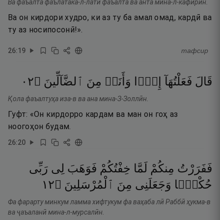
Ва фаъалта фаълатака-л-латӣ фаъалта ва анта мина-л-кафирӣн.
Ва он кирдори худро, ки аз ту ба амал омад, кардӣ ва
ту аз носипосонӣ!».
26
:
19
тафсир
٢٠
۝
ٱلضَّآلِّينَ
مِنَ
وَأَنَا۠
إِذًۭا
فَعَلْتُهَآ
قَالَ
Қола фаъалтуҳа иза-в ва ана мина-З-Золлӣн.
Гуфт: «Он кирдорро кардам ва ман он гоҳ аз
ноогоҳон будам.
26
:
20
فَفَرَرْتُ
مِنكُمْ
لَمَّا
خِفْتُكُمْ
فَوَهَبَ
لِى
رَبِّى
٢١
۝
ٱلْمُرْسَلِينَ
مِنَ
وَجَعَلَنِى
حُكْمًۭا
Фа фарарту минкум ламма хифтукум фа ваҳаба лӣ Раббӣ ҳукма-в
ва ҷаъаланӣ мина-л-мурсалӣн.