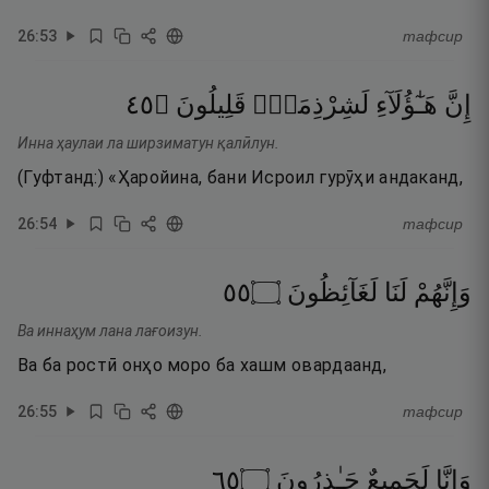
26
:
53
тафсир
٥٤
۝
قَلِيلُونَ
لَشِرْذِمَةٌۭ
هَـٰٓؤُلَآءِ
إِنَّ
Инна ҳаулаи ла ширзиматун қалӣлун.
(Гуфтанд:) «Ҳаройина, бани Исроил гурӯҳи андаканд,
26
:
54
тафсир
٥٥
۝
لَغَآئِظُونَ
لَنَا
وَإِنَّهُمْ
Ва иннаҳум лана лағоизун.
Ва ба ростӣ онҳо моро ба хашм овардаанд,
26
:
55
тафсир
٥٦
۝
حَـٰذِرُونَ
لَجَمِيعٌ
وَإِنَّا