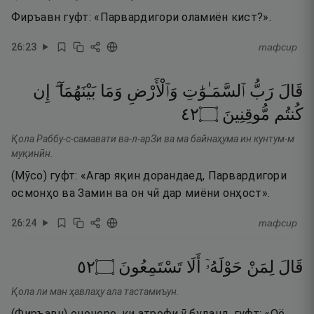
Фиръавн гуфт: «Парвардигори оламиён кист?».
26
:
23
тафсир
قَالَ
رَبُّ
ٱلسَّمَـٰوَٰتِ
وَٱلْأَرْضِ
وَمَا
بَيْنَهُمَآ ۖ
إِن
٢٤
۝
مُّوقِنِينَ
كُنتُم
Қола Раббу-с-самавати ва-л-арЗи ва ма байнаҳума ин кунтум-м
муқинӣн.
(Мӯсо) гуфт: «Агар яқин дорандаед, Парвардигори
осмонҳо ва Замин ва он чӣ дар миёни онҳост».
26
:
24
тафсир
٢٥
۝
تَسْتَمِعُونَ
أَلَا
حَوْلَهُۥٓ
لِمَنْ
قَالَ
Қола ли ман ҳавлаҳу ала тастамиъун.
(Фиръавн) ононеро, ки атрофи ӯ буданд, гуфт: «Оё