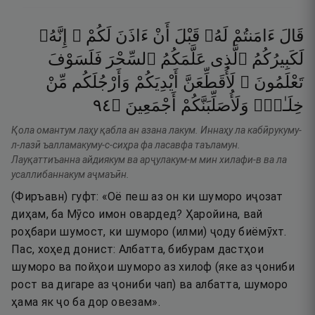
قَالَ
ءَامَنتُمْ
لَهُۥ
قَبْلَ
أَنْ
ءَاذَنَ
لَكُمْ ۖ
إِنَّهُۥ
لَكَبِيرُكُمُ
ٱلَّذِى
عَلَّمَكُمُ
ٱلسِّحْرَ
فَلَسَوْفَ
تَعْلَمُونَ ۚ
لَأُقَطِّعَنَّ
أَيْدِيَكُمْ
وَأَرْجُلَكُم
مِّنْ
٤٩
۝
أَجْمَعِينَ
وَلَأُصَلِّبَنَّكُمْ
خِلَـٰفٍۢ
Қола омантум лаҳу қабла ан азана лакум. Иннаҳу ла кабӣрукуму-
л-лазӣ ъалламакуму-с-сиҳра фа ласавфа таъламун.
Лауқаттиъанна айдиякум ва арҷулакум-м мин хилафи-в ва ла
усаллибаннакум аҷмаъӣн.
(Фиръавн) гуфт: «Оё пеш аз он ки шуморо иҷозат
диҳам, ба Мӯсо имон овардед? Ҳаройина, вай
роҳбари шумост, ки шуморо (илми) ҷоду биёмӯхт.
Пас, хоҳед донист: Албатта, бибурам дастҳои
шуморо ва пойҳои шуморо аз хилоф (яке аз ҷониби
рост ва дигаре аз ҷониби чап) ва албатта, шуморо
ҳама як ҷо ба дор овезам».