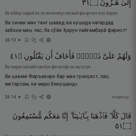
١٣
۝
هَـٰرُونَ
إِلَىٰ
Ва яЗӣқу садрӣ ва ла янзалиқу лисанӣ фа арсил ила Ҳарун.
Ва синаи ман танг шавад ва кушода нагардад
забони ман, пас, ба сӯйи Ҳорун пайғамбарӣ фирист!
26
:
13
١٤
۝
يَقْتُلُونِ
أَن
فَأَخَافُ
ذَنۢبٌۭ
عَلَىَّ
وَلَهُمْ
Ва лаҳум ъалайя занбун фа ахофу ан яқтулун.
Ва қавми Фиръавнро бар ман гуноҳест, пас,
метарсам, ки маро бикушанд».
26
:
14
тафсир
قَالَ
كَلَّا ۖ
فَٱذْهَبَا
بِـَٔايَـٰتِنَآ ۖ
إِنَّا
مَعَكُم
مُّسْتَمِعُونَ
١٥
۝