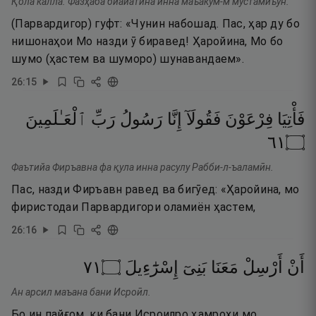
Қола калла. Фазҳаба биайатина инна маъакум-м мустамиъун.
(Парвардигор) гуфт: «Чунин набошад. Пас, ҳар ду бо
нишонаҳои Мо назди ӯ биравед! Ҳаройина, Мо бо
шумо (ҳастем ва шуморо) шунавандаем».
26
:
15
فَأْتِيَا
فِرْعَوْنَ
فَقُولَآ
إِنَّا
رَسُولُ
رَبِّ
ٱلْعَـٰلَمِينَ
١٦
۝
Фаътийа Фиръавна фа қула инна расулу Рабби-л-ъаламӣн.
Пас, назди Фиръавн равед ва бигӯед: «Ҳаройина, мо
фиристодаи Парвардигори оламиён ҳастем,
26
:
16
١٧
۝
إِسْرَٰٓءِيلَ
بَنِىٓ
مَعَنَا
أَرْسِلْ
أَنْ
Ан арсил маъана бани Исроӣл.
Бо ин пайғом, ки бани Исроилро ҳамроҳи мо