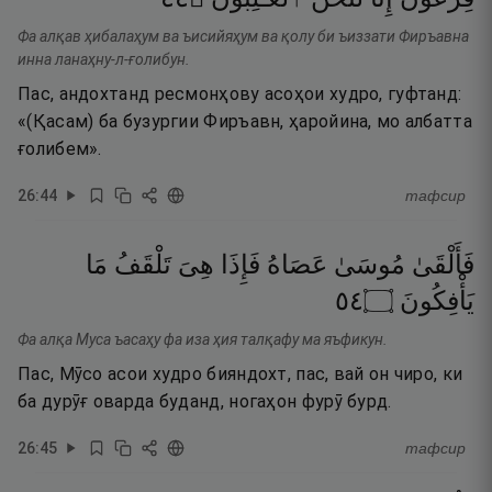
Фа алқав ҳибалаҳум ва ъисийяҳум ва қолу би ъиззати Фиръавна
инна ланаҳну-л-ғолибун.
Пас, андохтанд ресмонҳову асоҳои худро, гуфтанд:
«(Қасам) ба бузургии Фиръавн, ҳаройина, мо албатта
ғолибем».
26
:
44
тафсир
فَأَلْقَىٰ
مُوسَىٰ
عَصَاهُ
فَإِذَا
هِىَ
تَلْقَفُ
مَا
٤٥
۝
يَأْفِكُونَ
Фа алқа Муса ъасаҳу фа иза ҳия талқафу ма яъфикун.
Пас, Мӯсо асои худро бияндохт, пас, вай он чиро, ки
ба дурӯғ оварда буданд, ногаҳон фурӯ бурд.
26
:
45
тафсир