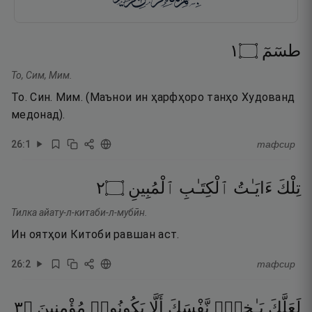
١
۝
طسٓمٓ
То, Сим, Мим.
То. Син. Мим. (Маънои ин ҳарфҳоро танҳо Худованд
медонад).
26
:
1
тафсир
٢
۝
ٱلْمُبِينِ
ٱلْكِتَـٰبِ
ءَايَـٰتُ
تِلْكَ
Тилка айату-л-китаби-л-мубӣн.
Ин оятҳои Китоби равшан аст.
26
:
2
тафсир
٣
۝
مُؤْمِنِينَ
يَكُونُوا۟
أَلَّا
نَّفْسَكَ
بَـٰخِعٌۭ
لَعَلَّكَ