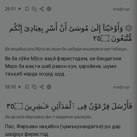
26
:
51
тафсир
۞ وَأَوْحَيْنَآ
إِلَىٰ
مُوسَىٰٓ
أَنْ
أَسْرِ
بِعِبَادِىٓ
إِنَّكُم
٥٢
۝
مُّتَّبَعُونَ
Ва авҳайна ила Муса ан асри би ъибади иннакум-м муттабаъун.
Ва ба сӯйи Мӯсо ваҳй фиристодем, ки бандагони
Маро ба вақти шаб равон кун, ҳаройина, шумо
таъқиб карда хоҳед шуд.
26
:
52
тафсир
٥٣
۝
حَـٰشِرِينَ
ٱلْمَدَآئِنِ
فِى
فِرْعَوْنُ
فَأَرْسَلَ
Фа арсала Фиръавну фи-л-мадаини ҳаширӣн.
Пас, Фиръавн нақибон (ҷамъкунандагон)-ро дар
шаҳрҳо фиристод.