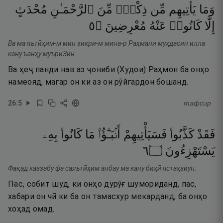
وَمَا
يَأْتِيهِم
مِّن
ذِكْرٍۢ
مِّنَ
ٱلرَّحْمَـٰنِ
مُحْدَثٍ
٥
۝
مُعْرِضِينَ
عَنْهُ
كَانُوا۟
إِلَّا
Ва ма яътӣҳим-м мин зикри-м мина-р Раҳмани муҳдасин илла
кану ъанҳу муъриЗӣн.
Ва ҳеҷ панди нав аз ҷониби (Худои) Раҳмон ба онҳо
намеояд, магар он ки аз он рӯйгардон бошанд.
26
:
5
тафсир
فَقَدْ
كَذَّبُوا۟
فَسَيَأْتِيهِمْ
أَنۢبَـٰٓؤُا۟
مَا
كَانُوا۟
بِهِۦ
٦
۝
يَسْتَهْزِءُونَ
Фақад каззабу фа саяътӣҳим анбау ма кану биҳӣ ястаҳзиун.
Пас, собит шуд, ки онҳо дурӯғ шумориданд, пас,
хабари он чӣ ки ба он тамасхур мекарданд, ба онҳо
хоҳад омад.