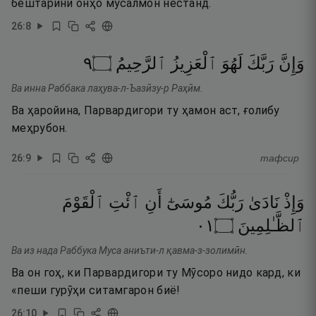
бештарини онҳо мусалмон нестанд.
26
:
8
٩
۝
ٱلرَّحِيمُ
ٱلْعَزِيزُ
لَهُوَ
رَبَّكَ
وَإِنَّ
Ва инна Раббака лаҳува-л-Ъазӣзу-р Раҳӣм.
Ва ҳаройина, Парвардигори ту ҳамон аст, ғолибу
меҳрубон.
26
:
9
тафсир
وَإِذْ
نَادَىٰ
رَبُّكَ
مُوسَىٰٓ
أَنِ
ٱئْتِ
ٱلْقَوْمَ
١٠
۝
ٱلظَّـٰلِمِينَ
Ва из нада Раббука Муса аниъти-л қавма-з-золимӣн.
Ва он гоҳ, ки Парвардигори ту Мӯсоро нидо кард, ки
«пеши гурӯҳи ситамгарон биё!
26
:
10