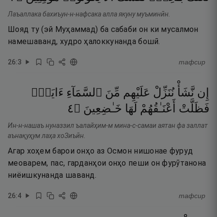
Лаъаллака бахиъун-н-нафсака алла якуну муъминӣн.
Шояд ту (эй Муҳаммад) ба сабаби он ки мусалмон
намешаванд, худро ҳалоккунанда бошӣ.
26
:
3
тафсир
إِن
نَّشَأْ
نُنَزِّلْ
عَلَيْهِم
مِّنَ
ٱلسَّمَآءِ
ءَايَةًۭ
٤
۝
خَـٰضِعِينَ
لَهَا
أَعْنَـٰقُهُمْ
فَظَلَّتْ
Ин-н-нашаъ нуназзил ъалайҳим-м мина-с-самаи аятан фа заллат
аънақуҳум лаҳа хоЗиъӣн.
Агар хоҳем барои онҳо аз Осмон нишонае фуруд
меоварем, пас, гарданҳои онҳо пеши он фурӯтанона
ниёишкунанда шаванд.
26
:
4
тафсир