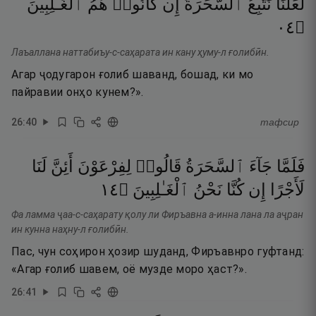
لَعَلَّنَا
نَتَّبِعُ
ٱلسَّحَرَةَ
إِن
كَانُوا۟
هُمُ
ٱلْغَـٰلِبِينَ
٤٠
۝
Лаъаллана наттабиъу-с-саҳарата ин кану ҳуму-л ғолибӣн.
Агар ҷодугарон ғолиб шаванд, бошад, ки мо
пайравии онҳо кунем?».
26
:
40
тафсир
فَلَمَّا
جَآءَ
ٱلسَّحَرَةُ
قَالُوا۟
لِفِرْعَوْنَ
أَئِنَّ
لَنَا
٤١
۝
ٱلْغَـٰلِبِينَ
نَحْنُ
كُنَّا
إِن
لَأَجْرًا
Фа ламма ҷаа-с-саҳарату қолу ли Фиръавна а-инна лана ла аҷран
ин кунна наҳну-л ғолибӣн.
Пас, чун соҳирон ҳозир шуданд, Фиръавнро гуфтанд:
«Агар ғолиб шавем, оё музде моро ҳаст?».
26
:
41