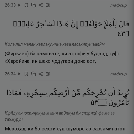
26
:
33
тафсир
قَالَ
لِلْمَلَإِ
حَوْلَهُۥٓ
إِنَّ
هَـٰذَا
لَسَـٰحِرٌ
عَلِيمٌۭ
٣٤
۝
Қола лил малаи ҳавлаҳу инна ҳаза ласаҳирун ъалӣм.
(Фиръавн) ба ҷамоъате, ки атрофи ӯ буданд, гуфт:
«Ҳаройина, ин шахс ҷодугари доно аст,
26
:
34
тафсир
يُرِيدُ
أَن
يُخْرِجَكُم
مِّنْ
أَرْضِكُم
بِسِحْرِهِۦ
فَمَاذَا
٣٥
۝
تَأْمُرُونَ
Юрӣду ан юхриҷакум-м мин арЗикум би сиҳриҳӣ фа ма за
таъмурун.
Мехоҳад, ки бо сеҳри худ шуморо аз сарзаминатон