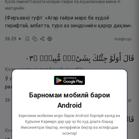
Қола лаиниттахазта илаҳан ғайрӣ ла аҷъаланнака мина-л-
масҷунӣн.
(Фиръавн) гуфт: «Агар ғайри маро ба худоӣ
гирифтаӣ, албатта, туро аз зиндониён қарор диҳам».
26
:
29
тафсир
٣٠
۝
مُّبِينٍۢ
بِشَىْءٍۢ
جِئْتُكَ
أَوَلَوْ
قَالَ
Қола а-валав ҷиътука би шай- ин мубӣн.
Ӯ гуфт: «(Оё зиндонӣ мекунӣ) агарчи пеши ту чизи
равшанро биёрам?»
Барномаи мобилӣ барои
26
:
30
тафсир
Android
Барномаи мобилии моро барои Android боргирӣ кунед ва
٣١
۝
ٱلصَّـٰدِقِينَ
مِنَ
كُنتَ
إِن
بِهِۦٓ
فَأْتِ
قَالَ
Қуръони Каримро дар ҳар ҷо бо худ дошта бошед.
Имкониятҳои бештар, интерфейси беҳтар ва истифодаи
Қола фаъти биҳи ин кунта мина-с-содиқӣн.
осонтар!