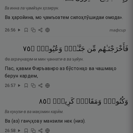
Ва инна ла ҷамӣъун ҳозирун.
Ва ҳаройина, мо ҷамъоатем силоҳпӯшидаи омода».
26
:
56
тафсир
٥٧
۝
وَعُيُونٍۢ
جَنَّـٰتٍۢ
مِّن
فَأَخْرَجْنَـٰهُم
Фа ахраҷнаҳум-м мин ҷаннати-в ва ъуйун.
Пас, қавми Фиръавнро аз бӯстонҳо ва чашмаҳо
берун кардем,
26
:
57
٥٨
۝
كَرِيمٍۢ
وَمَقَامٍۢ
وَكُنُوزٍۢ
Ва кунузи-в ва мақомин карӣм.
Ва (аз) ганҷҳову манзили нек (низ).
26
:
58