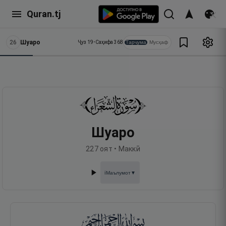
Quran.tj
26
Шуаро
Тарҷума
Мусҳаф
Ҷуз
19
•
Саҳифа
368
Шуаро
227
оят •
Маккӣ
Маълумот
▼
ℹ️