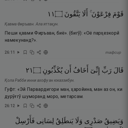
١١
۝
يَتَّقُونَ
أَلَا
فِرْعَوْنَ ۚ
قَوْمَ
Қавма Фиръавн. Ала яттақун.
Пеши қавми Фиръавн, биё». (бигӯ): «Оё парҳезкорӣ
намекунанд?».
26
:
11
тафсир
١٢
۝
يُكَذِّبُونِ
أَن
أَخَافُ
إِنِّىٓ
رَبِّ
قَالَ
Қола Рабби инни ахофу ан юказзибун.
Гуфт: «Эй Парвардигори ман, ҳаройина, ман аз он, ки
дурӯғгӯ шуморанд моро, метарсам.
26
:
12
وَيَضِيقُ
صَدْرِى
وَلَا
يَنطَلِقُ
لِسَانِى
فَأَرْسِلْ