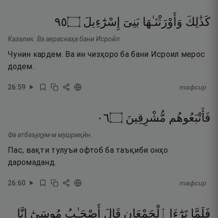
٥٩
۝
إِسْرَٰٓءِيلَ
بَنِىٓ
وَأَوْرَثْنَـٰهَا
كَذَٰلِكَ
Казалик. Ва авраснаҳа бани Исроӣл.
Чунин кардем. Ва ин чизҳоро ба бани Исроил мерос
додем.
26
:
59
тафсир
٦٠
۝
مُّشْرِقِينَ
فَأَتْبَعُوهُم
Фа атбаъуҳум-м мушриқӣн.
Пас, вақти тулуъи офтоб ба таъқиби онҳо
даромаданд.
26
:
60
тафсир
فَلَمَّا
تَرَٰٓءَا
ٱلْجَمْعَانِ
قَالَ
أَصْحَـٰبُ
مُوسَىٰٓ
إِنَّا