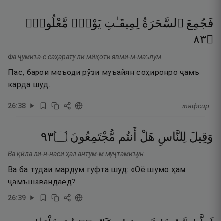
فَجُمِعَ
ٱلسَّحَرَةُ
لِمِيقَـٰتِ
يَوْمٍۢ
مَّعْلُومٍۢ
٣٨
۝
Фа ҷумиъа-с саҳарату ли мӣқоти явми-м-маълум.
Пас, барои меъоди рӯзи муъайян соҳиронро ҷамъ
карда шуд.
26
:
38
тафсир
٣٩
۝
مُّجْتَمِعُونَ
أَنتُم
هَلْ
لِلنَّاسِ
وَقِيلَ
Ва қӣла ли-н-наси ҳал антум-м муҷтамиъун.
Ва ба тудаи мардум гуфта шуд: «Оё шумо ҳам
ҷамъшавандаед?
26
:
39