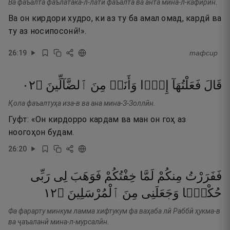
Ва фаъалта фаълатака-л-латӣ фаъалта ва анта мина-л-кафирӣн.
Ва он кирдори худро, ки аз ту ба амал омад, кардӣ ва
ту аз носипосонӣ!».
26
:
19
тафсир
٢٠
۝
ٱلضَّآلِّينَ
مِنَ
وَأَنَا۠
إِذًۭا
فَعَلْتُهَآ
قَالَ
Қола фаъалтуҳа иза-в ва ана мина-З-Золлӣн.
Гуфт: «Он кирдорро кардам ва ман он гоҳ аз
ноогоҳон будам.
26
:
20
فَفَرَرْتُ
مِنكُمْ
لَمَّا
خِفْتُكُمْ
فَوَهَبَ
لِى
رَبِّى
٢١
۝
ٱلْمُرْسَلِينَ
مِنَ
وَجَعَلَنِى
حُكْمًۭا
Фа фарарту минкум ламма хифтукум фа ваҳаба лӣ Раббӣ ҳукма-в
ва ҷаъаланӣ мина-л-мурсалӣн.