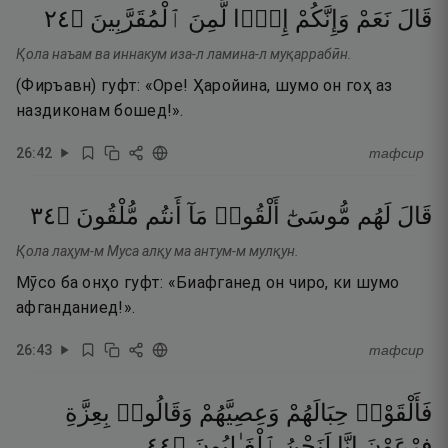
٤٢
۝
ٱلْمُقَرَّبِينَ
لَّمِنَ
إِذًۭا
وَإِنَّكُمْ
نَعَمْ
قَالَ
Қола наъам ва иннакум иза-л ламина-л муқаррабӣн.
(Фиръавн) гуфт: «Оре! Ҳаройина, шумо он гоҳ аз
наздиконам бошед!».
26
:
42
тафсир
٤٣
۝
مُّلْقُونَ
أَنتُم
مَآ
أَلْقُوا۟
مُّوسَىٰٓ
لَهُم
قَالَ
Қола лаҳум-м Муса алқу ма антум-м мулқун.
Мӯсо ба онҳо гуфт: «Биафганед он чиро, ки шумо
афганданиед!».
26
:
43
тафсир
فَأَلْقَوْا۟
حِبَالَهُمْ
وَعِصِيَّهُمْ
وَقَالُوا۟
بِعِزَّةِ
٤٤
۝
ٱلْغَـٰلِبُونَ
لَنَحْنُ
إِنَّا
فِرْعَوْنَ