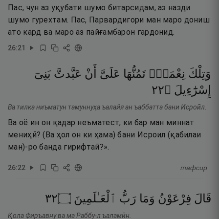
Пас, чун аз уқубати шумо битарсидам, аз назди
шумо гурехтам. Пас, Парвардигори ман маро дониш
ато кард ва маро аз пайғамбарон гардонид.
26
:
21
وَتِلْكَ
نِعْمَةٌۭ
تَمُنُّهَا
عَلَىَّ
أَنْ
عَبَّدتَّ
بَنِىٓ
٢٢
۝
إِسْرَٰٓءِيلَ
Ва тилка ниъматун тамуннуҳа ъалайя ан ъаббатта бани Исроӣл.
Ва оё ин он қадар неъматест, ки бар ман миннат
мениҳӣ? (Ва ҳол он ки ҳама) бани Исроил (қабилаи
ман)-ро банда гирифтаӣ?».
26
:
22
тафсир
٢٣
۝
ٱلْعَـٰلَمِينَ
رَبُّ
وَمَا
فِرْعَوْنُ
قَالَ
Қола Фиръавну ва ма Раббу-л ъаламӣн.