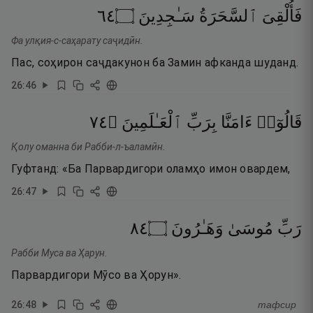
٤٦
۝
سَـٰجِدِينَ
ٱلسَّحَرَةُ
فَأُلْقِىَ
Фа улқия-с-саҳарату саҷидӣн.
Пас, соҳирон саҷдакунон ба Замин афканда шуданд.
26
:
46
٤٧
۝
ٱلْعَـٰلَمِينَ
بِرَبِّ
ءَامَنَّا
قَالُوٓا۟
Қолу оманна би Рабби-л-ъаламӣн.
Гуфтанд: «Ба Парвардигори оламҳо имон овардем,
26
:
47
٤٨
۝
وَهَـٰرُونَ
مُوسَىٰ
رَبِّ
Рабби Муса ва Ҳарун.
Парвардигори Мӯсо ва Ҳорун».
26
:
48
тафсир