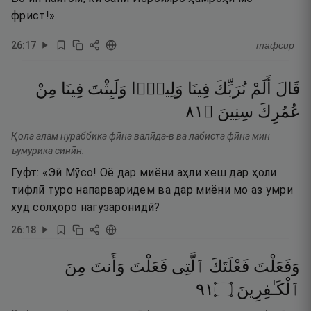
фрист!».
26
:
17
тафсир
قَالَ
أَلَمْ
نُرَبِّكَ
فِينَا
وَلِيدًۭا
وَلَبِثْتَ
فِينَا
مِنْ
١٨
۝
سِنِينَ
عُمُرِكَ
Қола алам нураббика фӣна валӣда-в ва лабиста фӣна мин
ъумурика синӣн.
Гуфт: «Эй Мӯсо! Оё дар миёни аҳли хеш дар ҳоли
тифлӣ туро напарваридем ва дар миёни мо аз умри
худ солҳоро нагузаронидӣ?
26
:
18
وَفَعَلْتَ
فَعْلَتَكَ
ٱلَّتِى
فَعَلْتَ
وَأَنتَ
مِنَ
١٩
۝
ٱلْكَـٰفِرِينَ