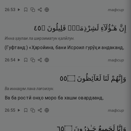
26
:
53
тафсир
٥٤
۝
قَلِيلُونَ
لَشِرْذِمَةٌۭ
هَـٰٓؤُلَآءِ
إِنَّ
Инна ҳаулаи ла ширзиматун қалӣлун.
(Гуфтанд:) «Ҳаройина, бани Исроил гурӯҳи андаканд,
26
:
54
тафсир
٥٥
۝
لَغَآئِظُونَ
لَنَا
وَإِنَّهُمْ
Ва иннаҳум лана лағоизун.
Ва ба ростӣ онҳо моро ба хашм овардаанд,
26
:
55
тафсир
٥٦
۝
حَـٰذِرُونَ
لَجَمِيعٌ
وَإِنَّا