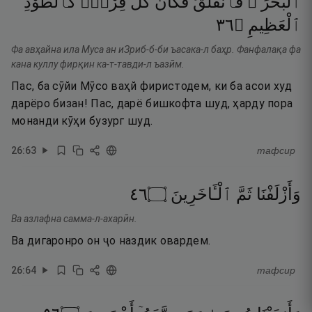
ٱلْبَحْرَ ۖ
فَٱنفَلَقَ
فَكَانَ
كُلُّ
فِرْقٍۢ
كَٱلطَّوْدِ
٦٣
۝
ٱلْعَظِيمِ
Фа авҳайна ила Муса ан иЗриб-б-би ъасака-л баҳр. Фанфалақа фа
кана куллу фирқин ка-т-тавди-л ъазӣм.
Пас, ба сӯйи Мӯсо ваҳй фиристодем, ки ба асои худ
дарёро бизан! Пас, дарё бишкофта шуд, ҳарду пора
монанди кӯҳи бузург шуд.
26
:
63
тафсир
٦٤
۝
ٱلْـَٔاخَرِينَ
ثَمَّ
وَأَزْلَفْنَا
Ва азлафна самма-л-ахарӣн.
Ва дигаронро он ҷо наздик овардем.
26
:
64
тафсир