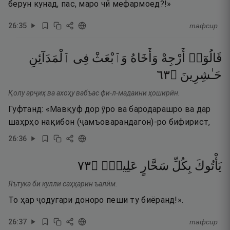
берун кунад, пас, маро чӣ мефармоед?!»
26
:
35
тафсир
قَالُوٓا۟
أَرْجِهْ
وَأَخَاهُ
وَٱبْعَثْ
فِى
ٱلْمَدَآئِنِ
٣٦
۝
حَـٰشِرِينَ
Қолу арҷиҳ ва ахоҳу вабъас фи-л-мадаини ҳоширӣн.
Гуфтанд: «Мавқуф дор ӯро ва бародарашро ва дар
шаҳрҳо нақибон (ҷамъоварандагон)-ро бифирист,
26
:
36
٣٧
۝
عَلِيمٍۢ
سَحَّارٍ
بِكُلِّ
يَأْتُوكَ
Яътука би кулли саҳҳарин ъалӣм.
То ҳар ҷодугари доноро пеши ту биёранд!».
26
:
37
тафсир