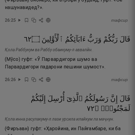
нашунавидед?».
26
:
25
тафсир
٢٦
۝
ٱلْأَوَّلِينَ
ءَابَآئِكُمُ
وَرَبُّ
رَبُّكُمْ
قَالَ
Қола Раббукум ва Раббу обаикуму-л аввалӣн.
(Мӯсо) гуфт: «Ӯ Парвардигори шумо ва
Парвардигори падарони пешини шумост».
26
:
26
тафсир
قَالَ
إِنَّ
رَسُولَكُمُ
ٱلَّذِىٓ
أُرْسِلَ
إِلَيْكُمْ
٢٧
۝
لَمَجْنُونٌۭ
Қола инна расулакуму-л лази урсила илайкум ла маҷнун.
(Фиръавн) гуфт: «Ҳаройина, ин Пайғамбаре, ки ба