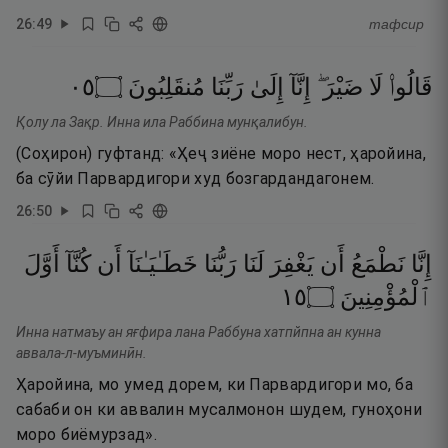
26
:
49
тафсир
٥٠
۝
مُنقَلِبُونَ
رَبِّنَا
إِلَىٰ
إِنَّآ
ضَيْرَ ۖ
لَا
قَالُوا۟
Қолу ла Зақр. Инна ила Раббина мунқалибун.
(Соҳирон) гуфтанд: «Ҳеҷ зиёне моро нест, ҳаройина,
ба сӯйи Парвардигори худ бозгардандагонем.
26
:
50
إِنَّا
نَطْمَعُ
أَن
يَغْفِرَ
لَنَا
رَبُّنَا
خَطَـٰيَـٰنَآ
أَن
كُنَّآ
أَوَّلَ
٥١
۝
ٱلْمُؤْمِنِينَ
Инна натмаъу ан яғфира лана Раббуна хатпйпна ан кунна
аввала-л-муъминӣн.
Ҳаройина, мо умед дорем, ки Парвардигори мо, ба
сабаби он ки аввалин мусалмонон шудем, гуноҳони
моро биёмурзад».