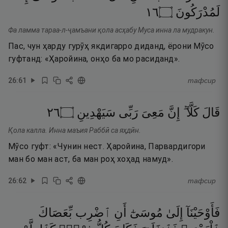
٦١
۝
لَمُدْرَكُونَ
Фа ламма тараа-л-ҷамъани қола асҳабу Муса инна ла мудракун.
Пас, чун ҳарду гурӯҳ якдигарро диданд, ёрони Мӯсо
гуфтанд: «Ҳаройина, онҳо ба мо расиданд».
26
:
61
тафсир
٦٢
۝
سَيَهْدِينِ
رَبِّى
مَعِىَ
إِنَّ
كَلَّآ ۖ
قَالَ
Қола калла. Инна маъия Раббӣ са яҳдӣн.
Мӯсо гуфт: «Чунин нест. Ҳаройина, Парвардигори
ман бо ман аст, ба ман роҳ хоҳад намуд».
26
:
62
тафсир
فَأَوْحَيْنَآ
إِلَىٰ
مُوسَىٰٓ
أَنِ
ٱضْرِب
بِّعَصَاكَ