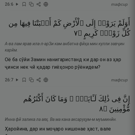
26
:
6
тафсир
أَوَلَمْ
يَرَوْا۟
إِلَى
ٱلْأَرْضِ
كَمْ
أَنۢبَتْنَا
فِيهَا
مِن
٧
۝
كَرِيمٍ
زَوْجٍۢ
كُلِّ
А-ва лам ярав ила-л-арЗи кам анбатна фӣҳа мин кулли завҷин
карӣм.
Оё ба сӯйи Замин нанигаристанд ки дар он аз ҳар
ҷинси нек чӣ қадар гиёҳонро рӯёнидем?
26
:
7
тафсир
إِنَّ
فِى
ذَٰلِكَ
لَـَٔايَةًۭ ۖ
وَمَا
كَانَ
أَكْثَرُهُم
٨
۝
مُّؤْمِنِينَ
Инна фӣ залика ла аяҳ. Ва ма кана аксаруҳум-м муъминӣн.
Ҳаройина, дар ин моҷаро нишонае ҳаст, вале