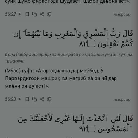
сӯйи шумо фиристода шудааст, шахси девона аст».
26
:
27
тафсир
قَالَ
رَبُّ
ٱلْمَشْرِقِ
وَٱلْمَغْرِبِ
وَمَا
بَيْنَهُمَآ ۖ
إِن
٢٨
۝
تَعْقِلُونَ
كُنتُمْ
Қола Раббу-л машриқи ва-л-мағриби ва ма байнаҳума ин кунтум
таъқилун.
(Мӯсо) гуфт: «Агар оқилона дармеёбед, Ӯ
Парвардигори машриқ ва мағриб ва он чӣ дар
миёни он ду аст!».
26
:
28
тафсир
قَالَ
لَئِنِ
ٱتَّخَذْتَ
إِلَـٰهًا
غَيْرِى
لَأَجْعَلَنَّكَ
مِنَ
٢٩
۝
ٱلْمَسْجُونِينَ