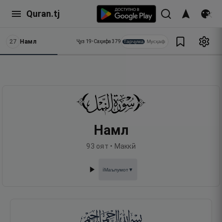
Quran.tj
27
Намл
Тарҷума
Мусҳаф
Ҷуз
19
•
Саҳифа
379
Намл
93
оят •
Маккӣ
Маълумот
▼
ℹ️