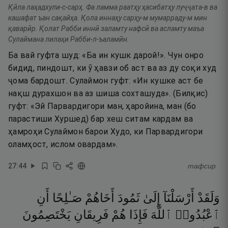
Қӣла лаҳадхули-с-сарҳ. Фа ламма раатҳу ҳасибатҳу луҷҷата-в ва
кашафат ъан сақайҳа. Қола иннаҳу сарҳу-м мумарраду-м мин
қаварӣр. Қолат Рабби иннӣ заламту нафсӣ ва асламту маъа
Сулаймана лилаҳи Рабби-л-ъаламӣн.
Ба вай гуфта шуд: «Ба ин кушк дарой!». Чун онро
бидид, пиндошт, ки ӯ ҳавзи об аст ва аз ду соқи худ
ҷома бардошт. Сулаймон гуфт: «Ин кушке аст бе
нақш дурахшон ва аз шиша сохташуда». (Билқис)
гуфт: «Эй Парвардигори ман, ҳаройина, ман (бо
парастиши Хуршед) бар хеш ситам кардам ва
ҳамроҳи Сулаймон барои Худо, ки Парвардигори
оламҳост, ислом овардам».
27
:
44
тафсир
وَلَقَدْ
أَرْسَلْنَآ
إِلَىٰ
ثَمُودَ
أَخَاهُمْ
صَـٰلِحًا
أَنِ
ٱعْبُدُوا۟
ٱللَّهَ
فَإِذَا
هُمْ
فَرِيقَانِ
يَخْتَصِمُونَ