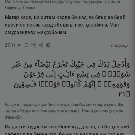
Илла ман залама сумма баддала ҳуснан баъда суин фа иннӣ
Ғафуру-р-Раҳӣм.
Магар касе, ки ситам карда бошад ва баъд аз бадӣ
ивази он некие карда бошад, пас, ҳаройина, Ман
омурзандаву меҳрубонам.
27
:
11
тафсир
وَأَدْخِلْ
يَدَكَ
فِى
جَيْبِكَ
تَخْرُجْ
بَيْضَآءَ
مِنْ
غَيْرِ
سُوٓءٍۢ ۖ
فِى
تِسْعِ
ءَايَـٰتٍ
إِلَىٰ
فِرْعَوْنَ
وَقَوْمِهِۦٓ ۚ
إِنَّهُمْ
كَانُوا۟
قَوْمًۭا
فَـٰسِقِينَ
١٢
۝
Ва адхил ядака фӣ ҷайбика тахруҷ байЗоа мин ғайри суиъ. Фӣ
тисъи айатин ила Фиръавна ва қавмиҳ. Иннаҳум кану қавман
фасиқӣн.
Ва дасти худро ба гиребони худ дарор, то бе ҳеҷ айб
сафедшуда берун ояд, бо ин ду нишона, ки дар нуҳ