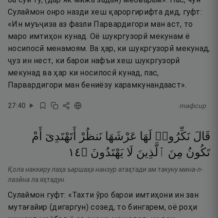
Сулаймон онро назди хеш қароргирифта дид, гуфт:
«Ин муъҷиза аз фазли Парвардигори ман аст, то
маро имтиҳон кунад. Оё шукргузорӣ мекунам ё
носипосӣ менамоям. Ва ҳар, ки шукргузорӣ мекунад,
ҷуз ин нест, ки барои нафъи хеш шукргузорӣ
мекунад ва ҳар ки носипосӣ кунад, пас,
Парвардигори ман бениёзу карамкунандааст».
27
:
40
тафсир
قَالَ
نَكِّرُوا۟
لَهَا
عَرْشَهَا
نَنظُرْ
أَتَهْتَدِىٓ
أَمْ
٤١
۝
يَهْتَدُونَ
لَا
ٱلَّذِينَ
مِنَ
تَكُونُ
Қола наккиру лаҳа ъаршаҳа нанзур атаҳтади ам такуну мина-л-
лазӣна ла яҳтадун.
Сулаймон гуфт: «Тахти ӯро барои имтиҳони ин зан
мутағайир (дигаргун) созед, то бингарем, оё роҳи