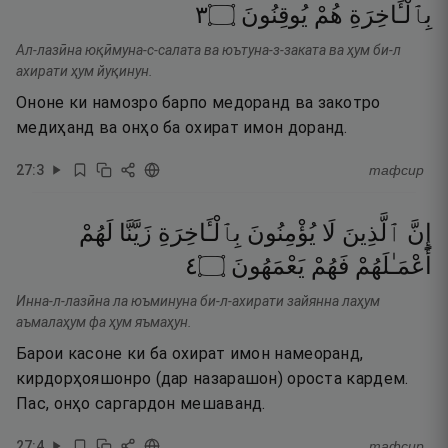
٣
۝
يُوقِنُونَ
هُمْ
بِٱلْـَٔاخِرَةِ
Ал-лазӣна юқӣмуна-с-салата ва юътуна-з-заката ва ҳум би-л
ахирати ҳум йуқинун.
Ононе ки намозро барпо медоранд ва закотро
медиҳанд ва онҳо ба охират имон доранд.
27
:
3
тафсир
إِنَّ
ٱلَّذِينَ
لَا
يُؤْمِنُونَ
بِٱلْـَٔاخِرَةِ
زَيَّنَّا
لَهُمْ
٤
۝
يَعْمَهُونَ
فَهُمْ
أَعْمَـٰلَهُمْ
Инна-л-лазӣна ла юъминуна би-л-ахирати зайянна лаҳум
аъмалаҳум фа ҳум яъмаҳун.
Барои касоне ки ба охират имон намеоранд,
кирдорҳояшонро (дар назарашон) ороста кардем.
Пас, онҳо саргардон мешаванд.
27
:
4
тафсир