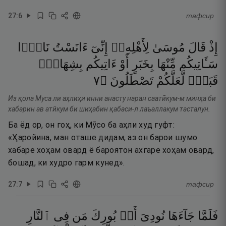
27
:
6
тафсир
إِذْ
قَالَ
مُوسَىٰ
لِأَهْلِهِۦٓ
إِنِّىٓ
ءَانَسْتُ
نَارًۭا
سَـَٔاتِيكُم
مِّنْهَا
بِخَبَرٍ
أَوْ
ءَاتِيكُم
بِشِهَابٍۢ
٧
۝
تَصْطَلُونَ
لَّعَلَّكُمْ
قَبَسٍۢ
Из қола Муса ли аҳлиҳи инни анасту наран саатӣкум-м минҳа би
хабарин ав атӣкум би шиҳабин қабаси-л лаъаллакум тасталун.
Ба ёд ор, он гоҳ, ки Мӯсо ба аҳли худ гуфт:
«Ҳаройина, ман оташе дидам, аз он барои шумо
хабаре хоҳам овард ё бароятон ахгаре хоҳам овард,
бошад, ки худро гарм кунед».
27
:
7
тафсир
فَلَمَّا
جَآءَهَا
نُودِىَ
أَنۢ
بُورِكَ
مَن
فِى
ٱلنَّارِ