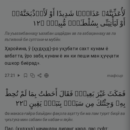
لَأُعَذِّبَنَّهُۥ
عَذَابًۭا
شَدِيدًا
أَوْ
لَأَا۟ذْبَحَنَّهُۥٓ
٢١
۝
مُّبِينٍۢ
بِسُلْطَـٰنٍۢ
لَيَأْتِيَنِّى
أَوْ
Ла уъаззибаннаҳу ъазабан шадӣдан ав ла азбаҳаннаҳу ав ла
яътияннӣ би султони-м мубӣн.
Ҳаройина, ӯ (ҳудҳуд)-ро уқубати сахт кунам ё
албатта, ӯро забҳ кунам ё ин ки пеши ман ҳуҷҷати
ошкор биёрад».
27
:
21
тафсир
فَمَكَثَ
غَيْرَ
بَعِيدٍۢ
فَقَالَ
أَحَطتُ
بِمَا
لَمْ
تُحِطْ
٢٢
۝
يَقِينٍ
بِنَبَإٍۢ
سَبَإٍۭ
مِن
وَجِئْتُكَ
بِهِۦ
Фа макаса ғайра баъӣдин фақола аҳатту би ма лам туҳит биҳӣ ва
ҷиътука мин сабаин би набаи-н яқӣн.
Пас, (ҳудҳуд) начандон диранг кард, пас гуфт: