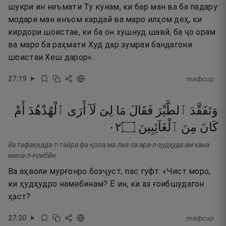
шукри ин неъмати Ту кунам, ки бар ман ва ба падару
модари ман инъом кардаӣ ва маро илҳом деҳ, ки
кирдори шоистае, ки ба он хушнуд шавӣ, ба ҷо орам
ва маро ба раҳмати Худ дар зумраи бандагони
шоистаи Хеш дарор».
27
:
19
тафсир
وَتَفَقَّدَ
ٱلطَّيْرَ
فَقَالَ
مَا
لِىَ
لَآ
أَرَى
ٱلْهُدْهُدَ
أَمْ
٢٠
۝
ٱلْغَآئِبِينَ
مِنَ
كَانَ
Ва тафаққада-т-тайра фа қола ма лия ла ара-л-ҳудҳуда ам кана
мина-л-ғоибӣн.
Ва аҳволи мурғонро бозҷуст, пас гуфт: «Чист моро,
ки ҳудҳудро намебинам? Ё ин, ки аз ғоибшудагон
ҳаст?
27
:
20
тафсир