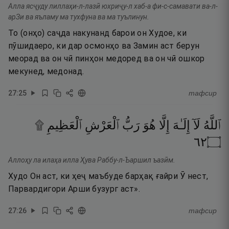
Алла ясҷуду лиллаҳи-л-лазӣ юхриҷу-л хаб-а фи-с-самавати ва-л-
арЗи ва яъламу ма тухфуна ва ма туълинун.
То (онҳо) саҷда накунанд барои он Худое, ки
пӯшидаеро, ки дар осмонҳо ва Замин аст берун
меорад ва он чӣ пинҳон медоред ва он чӣ ошкор
мекунед, медонад.
27
:
25
тафсир
ٱللَّهُ
لَآ
إِلَـٰهَ
إِلَّا
هُوَ
رَبُّ
ٱلْعَرْشِ
ٱلْعَظِيمِ ۩‏
٢٦
۝
Аллоҳу ла илаҳа илла Ҳува Раббу-л-Ъаршил ъазӣм.
Худо Он аст, ки ҳеҷ маъбуде барҳақ ғайри Ӯ нест,
Парвардигори Арши бузург аст».
27
:
26
тафсир