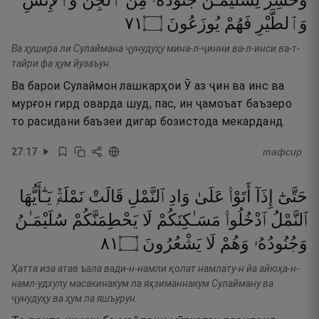
وَحُشِرَ
لِسُلَيْمَـٰنَ
جُنُودُهُۥ
مِنَ
ٱلْجِنِّ
وَٱلْإِنسِ
١٧
۝
يُوزَعُونَ
فَهُمْ
وَٱلطَّيْرِ
Ва ҳушира ли Сулаймана ҷунудуҳу мина-л-ҷинни ва-л-инси ва-т-
тайри фа ҳум йузаъун.
Ва барои Сулаймон лашкарҳои Ӯ аз ҷин ва инс ва
мурғон гирд оварда шуд, пас, ин ҷамоъат баъзеро
то расидани баъзеи дигар бозистода мекарданд.
27
:
17
тафсир
حَتَّىٰٓ
إِذَآ
أَتَوْا۟
عَلَىٰ
وَادِ
ٱلنَّمْلِ
قَالَتْ
نَمْلَةٌۭ
يَـٰٓأَيُّهَا
ٱلنَّمْلُ
ٱدْخُلُوا۟
مَسَـٰكِنَكُمْ
لَا
يَحْطِمَنَّكُمْ
سُلَيْمَـٰنُ
١٨
۝
يَشْعُرُونَ
لَا
وَهُمْ
وَجُنُودُهُۥ
Ҳатта иза атав ъала вади-н-намли қолат намлату-н йа айюҳа-н-
намл-удхулу масакинакум ла яҳзиманнакум Сулайману ва
ҷунудуҳу ва ҳум ла яшъурун.