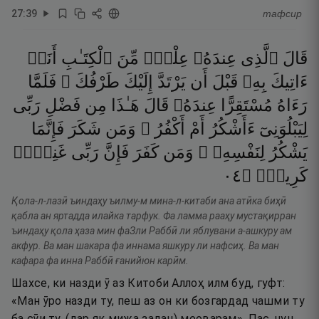
27
:
39
тафсир
قَالَ
ٱلَّذِى
عِندَهُۥ
عِلْمٌۭ
مِّنَ
ٱلْكِتَـٰبِ
أَنَا۠
ءَاتِيكَ
بِهِۦ
قَبْلَ
أَن
يَرْتَدَّ
إِلَيْكَ
طَرْفُكَ ۚ
فَلَمَّا
رَءَاهُ
مُسْتَقِرًّا
عِندَهُۥ
قَالَ
هَـٰذَا
مِن
فَضْلِ
رَبِّى
لِيَبْلُوَنِىٓ
ءَأَشْكُرُ
أَمْ
أَكْفُرُ ۖ
وَمَن
شَكَرَ
فَإِنَّمَا
يَشْكُرُ
لِنَفْسِهِۦ ۖ
وَمَن
كَفَرَ
فَإِنَّ
رَبِّى
غَنِىٌّۭ
٤٠
۝
كَرِيمٌۭ
Қола-л-лазӣ ъиндаҳу ъилму-м мина-л-китаби ана атӣка биҳӣ
қабла ан яртадда илайка тарфук. Фа ламма рааҳу мустақирран
ъиндаҳу қола ҳаза мин фаЗли Раббӣ ли яблувани а-ашкуру ам
акфур. Ва ман шакара фа иннама яшкуру ли нафсиҳ. Ва ман
кафара фа инна Раббӣ ғанийюн карӣм.
Шахсе, ки назди ӯ аз Китоби Аллоҳ илм буд, гуфт:
«Ман ӯро назди ту, пеш аз он ки бозгардад чашми ту
ба сӯи ту, (дар як мижа задан) меоварам». Пас, чун