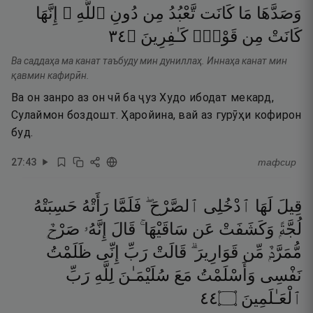
وَصَدَّهَا
مَا
كَانَت
تَّعْبُدُ
مِن
دُونِ
ٱللَّهِ ۖ
إِنَّهَا
٤٣
۝
كَـٰفِرِينَ
قَوْمٍۢ
مِن
كَانَتْ
Ва саддаҳа ма канат таъбуду мин дуниллаҳ. Иннаҳа канат мин
қавмин кафирӣн.
Ва он занро аз он чӣ ба ҷуз Худо ибодат мекард,
Сулаймон боздошт. Ҳаройина, вай аз гурӯҳи кофирон
буд.
27
:
43
тафсир
قِيلَ
لَهَا
ٱدْخُلِى
ٱلصَّرْحَ ۖ
فَلَمَّا
رَأَتْهُ
حَسِبَتْهُ
لُجَّةًۭ
وَكَشَفَتْ
عَن
سَاقَيْهَا ۚ
قَالَ
إِنَّهُۥ
صَرْحٌۭ
مُّمَرَّدٌۭ
مِّن
قَوَارِيرَ ۗ
قَالَتْ
رَبِّ
إِنِّى
ظَلَمْتُ
نَفْسِى
وَأَسْلَمْتُ
مَعَ
سُلَيْمَـٰنَ
لِلَّهِ
رَبِّ
٤٤
۝
ٱلْعَـٰلَمِينَ