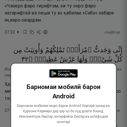
«Чизеро фаро гирифтам, ки ту онро фаро
нагирифтаӣ ва пеши ту аз қабилаи «Сабо» хабари
яқинро овардам.
27
:
22
тафсир
إِنِّى
وَجَدتُّ
ٱمْرَأَةًۭ
تَمْلِكُهُمْ
وَأُوتِيَتْ
مِن
٢٣
۝
عَظِيمٌۭ
عَرْشٌ
وَلَهَا
شَىْءٍۢ
كُلِّ
Иннӣ ваҷаттумраатан тамликуҳум ва утият мин кулли шай-ив ва
лаҳа ъаршун ъазӣм.
Ҳаройина, ман ёфтам, ки бар онҳо зане подшоҳӣ
Барномаи мобилӣ барои
мекунад ва аз ҳар неъмате ӯро дода шудааст ва ӯро
Android
тахти бузурге ҳаст.
Барномаи мобилии моро барои Android боргирӣ кунед ва
27
:
23
тафсир
Қуръони Каримро дар ҳар ҷо бо худ дошта бошед.
Имкониятҳои бештар, интерфейси беҳтар ва истифодаи
осонтар!