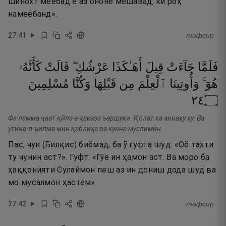
шинохт меёбад ё аз ононе мешавад, ки роҳ
намеёбанд».
27
:
41
тафсир
فَلَمَّا
جَآءَتْ
قِيلَ
أَهَـٰكَذَا
عَرْشُكِ ۖ
قَالَتْ
كَأَنَّهُۥ
هُوَ ۚ
وَأُوتِينَا
ٱلْعِلْمَ
مِن
قَبْلِهَا
وَكُنَّا
مُسْلِمِينَ
٤٢
۝
Фа ламма ҷаат қӣла а-ҳаказа ъаршуки. Қолат ка аннаҳу ҳу. Ва
утӣна-л-ъилма мин қаблиҳа ва кунна муслимӣн.
Пас, чун (Билқис) биёмад, ба ӯ гуфта шуд: «Оё тахти
ту чунин аст?». Гуфт: «Гӯё ин ҳамон аст. Ва моро ба
ҳаққонияти Сулаймон пеш аз ин дониш дода шуд ва
мо мусалмон ҳастем».
27
:
42
тафсир