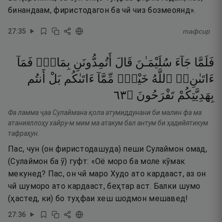
бинандаам, фиристодагон ба чӣ чиз бозмеоянд».
27
:
35
тафсир
فَلَمَّا
جَآءَ
سُلَيْمَـٰنَ
قَالَ
أَتُمِدُّونَنِ
بِمَالٍۢ
فَمَآ
ءَاتَىٰنِۦَ
ٱللَّهُ
خَيْرٌۭ
مِّمَّآ
ءَاتَىٰكُم
بَلْ
أَنتُم
٣٦
۝
تَفْرَحُونَ
بِهَدِيَّتِكُمْ
Фа ламма ҷаа Сулаймана қола атумиддунани би малин фа ма
атанияллоҳу хайру-м мим ма атакум бал антум би ҳадийятикум
тафраҳун.
Пас, чун (он фиристодашуда) пеши Сулаймон омад,
(Сулаймон ба ӯ) гуфт: «Оё моро ба моле кӯмак
мекунед? Пас, он чӣ маро Худо ато кардааст, аз он
чӣ шуморо ато кардааст, беҳтар аст. Балки шумо
(ҳастед, ки) бо туҳфаи хеш шодмон мешавед!
27
:
36