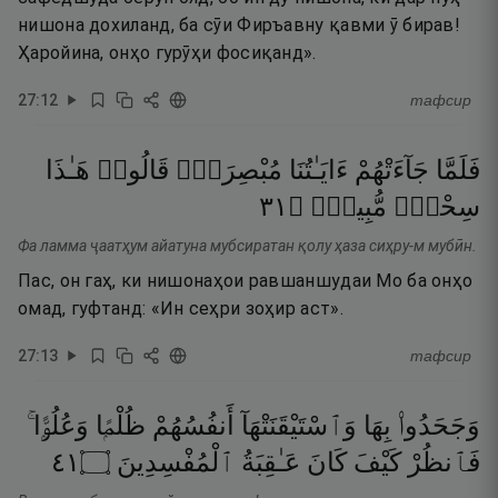
нишона дохиланд, ба сӯи Фиръавну қавми ӯ бирав!
Ҳаройина, онҳо гурӯҳи фосиқанд».
27
:
12
тафсир
فَلَمَّا
جَآءَتْهُمْ
ءَايَـٰتُنَا
مُبْصِرَةًۭ
قَالُوا۟
هَـٰذَا
١٣
۝
مُّبِينٌۭ
سِحْرٌۭ
Фа ламма ҷаатҳум айатуна мубсиратан қолу ҳаза сиҳру-м мубӣн.
Пас, он гаҳ, ки нишонаҳои равшаншудаи Мо ба онҳо
омад, гуфтанд: «Ин сеҳри зоҳир аст».
27
:
13
тафсир
وَجَحَدُوا۟
بِهَا
وَٱسْتَيْقَنَتْهَآ
أَنفُسُهُمْ
ظُلْمًۭا
وَعُلُوًّۭا ۚ
١٤
۝
ٱلْمُفْسِدِينَ
عَـٰقِبَةُ
كَانَ
كَيْفَ
فَٱنظُرْ