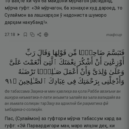
То вақте ки чун ба майдони мӯрчагон расиданд,
мӯрча гуфт: «Эй мӯрчагон, ба хонаҳои худ дароед, то
Сулаймон ва лашкарҳои ӯ надониста шуморо
дарҳам накубанд!».
27
:
18
тафсир
فَتَبَسَّمَ
ضَاحِكًۭا
مِّن
قَوْلِهَا
وَقَالَ
رَبِّ
أَوْزِعْنِىٓ
أَنْ
أَشْكُرَ
نِعْمَتَكَ
ٱلَّتِىٓ
أَنْعَمْتَ
عَلَىَّ
وَعَلَىٰ
وَٰلِدَىَّ
وَأَنْ
أَعْمَلَ
صَـٰلِحًۭا
تَرْضَىٰهُ
١٩
۝
ٱلصَّـٰلِحِينَ
عِبَادِكَ
فِى
بِرَحْمَتِكَ
وَأَدْخِلْنِى
Фа табассама Заҳика-м мин қавлиҳа ва қола Рабби авзиъни ан
ашкура ниъматака-л-лати анъамта ъалайя ва ъала валидайя ва
ан аъмала солиҳан тарЗаҳу ва адхилнӣ би раҳматика фӣ
ъибадика-с-солиҳӣн.
Пас, (Сулаймон) аз гуфтори мӯрча табассум кард ва
гуфт: «Эй Парвардигори ман, маро илҳом деҳ, ки