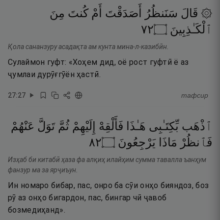
۞ قَالَ
سَنَنظُرُ
أَصَدَقْتَ
أَمْ
كُنتَ
مِنَ
٢٧
۝
ٱلْكَـٰذِبِينَ
Қола сананзуру асадақта ам кунта мина-л-казибӣн.
Сулаймон гуфт: «Хоҳем дид, оё рост гуфтӣ ё аз
ҷумлаи дурӯғгӯён ҳастӣ.
27
:
27
тафсир
ٱذْهَب
بِّكِتَـٰبِى
هَـٰذَا
فَأَلْقِهْ
إِلَيْهِمْ
ثُمَّ
تَوَلَّ
عَنْهُمْ
٢٨
۝
يَرْجِعُونَ
مَاذَا
فَٱنظُرْ
Изҳаб би китабӣ ҳаза фа алқиҳ илайҳим сумма тавалла ъанҳум
фанзур ма за ярҷиъун.
Ин номаро бибар, пас, онро ба сӯи онҳо бияндоз, боз
рӯ аз онҳо бигардон, пас, бингар чӣ ҷавоб
бозмедиҳанд».