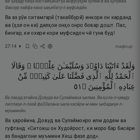
Ва ҷаҳаду биҳа вастайқанатҳа анфусуҳум зулма-в ва ъулувва.
Фанзур кайфа кана ъақибату-л муфсидӣн.
Ва аз рӯи ситамгарӣ (такаббурӣ) инкори он карданд
ва (ҳол он ки) дилҳои онҳо онро бовар дошт. Пас,
бингар, ки охири кори муфсидон чӣ гуна буд!
27
:
14
тафсир
وَلَقَدْ
ءَاتَيْنَا
دَاوُۥدَ
وَسُلَيْمَـٰنَ
عِلْمًۭا ۖ
وَقَالَا
ٱلْحَمْدُ
لِلَّهِ
ٱلَّذِى
فَضَّلَنَا
عَلَىٰ
كَثِيرٍۢ
مِّنْ
١٥
۝
ٱلْمُؤْمِنِينَ
عِبَادِهِ
Ва лақад атайна Довуда ва Сулаймана ъилма. Ва қола-л-ҳамду
лиллаҳи-л-лазӣ фаЗЗалана ъала касӣри-м мин ъибадиҳи-л-
муъминӣн.
Ва ҳаройина, Довуд ва Сулаймонро илм додем ва
гуфтанд: «Ситоиш он Худойрост, ки моро бар бисёре
аз бандагони муъмини Хеш фазл дод».