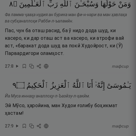
٨
۝
ٱلْعَـٰلَمِينَ
رَبِّ
ٱللَّهِ
وَسُبْحَـٰنَ
حَوْلَهَا
وَمَنْ
Фа ламма ҷааҳа нудия ан бурика ман фи-н-нари ва ман ҳавлаҳа
ва субҳаналлоҳи Рабби-л-ъаламӣн.
Пас, чун ба оташ расид, ба ӯ нидо дода шуд, ки
касеро, ки дар оташ аст ва касеро, ки атрофи вай
аст, «баракат дода шуд ва покӣ Худойрост, ки (Ӯ)
Парвардигори оламҳост.
27
:
8
тафсир
٩
۝
ٱلْحَكِيمُ
ٱلْعَزِيزُ
ٱللَّهُ
أَنَا
إِنَّهُۥٓ
يَـٰمُوسَىٰٓ
Йа Муса иннаҳу аналлоҳу-л-Ъазӣзу-л-ҳакӣм.
Эй Мӯсо, ҳаройина, ман Худои ғолибу боҳикмат
ҳастам!
27
:
9
тафсир