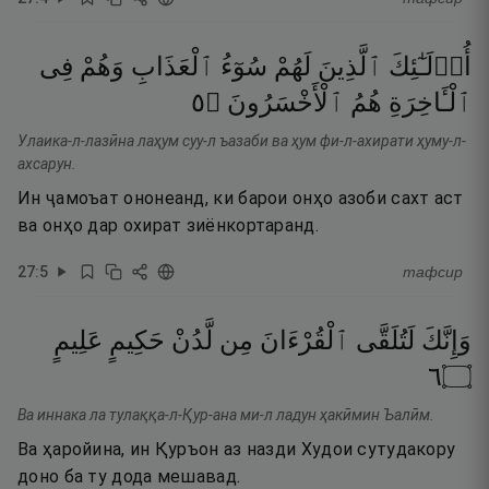
أُو۟لَـٰٓئِكَ
ٱلَّذِينَ
لَهُمْ
سُوٓءُ
ٱلْعَذَابِ
وَهُمْ
فِى
٥
۝
ٱلْأَخْسَرُونَ
هُمُ
ٱلْـَٔاخِرَةِ
Улаика-л-лазӣна лаҳум суу-л ъазаби ва ҳум фи-л-ахирати ҳуму-л-
ахсарун.
Ин ҷамоъат ононеанд, ки барои онҳо азоби сахт аст
ва онҳо дар охират зиёнкортаранд.
27
:
5
тафсир
وَإِنَّكَ
لَتُلَقَّى
ٱلْقُرْءَانَ
مِن
لَّدُنْ
حَكِيمٍ
عَلِيمٍ
٦
۝
Ва иннака ла тулаққа-л-Қур-ана ми-л ладун ҳакӣмин Ъалӣм.
Ва ҳаройина, ин Қуръон аз назди Худои сутудакору
доно ба ту дода мешавад.