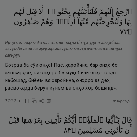
ٱرْجِعْ
إِلَيْهِمْ
فَلَنَأْتِيَنَّهُم
بِجُنُودٍۢ
لَّا
قِبَلَ
لَهُم
بِهَا
وَلَنُخْرِجَنَّهُم
مِّنْهَآ
أَذِلَّةًۭ
وَهُمْ
صَـٰغِرُونَ
٣٧
۝
Ирҷиъ илайҳим фа ла наътияннаҳум би ҷунуди-л ла қибала
лаҳум биҳа ва ла нухриҷаннаҳум-м минҳа азиллата-в ва ҳум
сағирун.
Бозрав ба сӯи онҳо! Пас, ҳаройина, бар онҳо бо
лашкарҳое, ки онҳоро ба муқобили онҳо тоқат
набошад, биёем ва ҳаройина, онҳоро аз деҳ
расвокарда берун кунем ва онҳо хор бошанд».
27
:
37
тафсир
قَالَ
يَـٰٓأَيُّهَا
ٱلْمَلَؤُا۟
أَيُّكُمْ
يَأْتِينِى
بِعَرْشِهَا
قَبْلَ
٣٨
۝
مُسْلِمِينَ
يَأْتُونِى
أَن