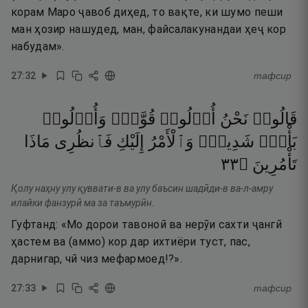
корам Маро ҷавоб диҳед, то вақте, ки шумо пеши
ман ҳозир нашудед, ман, файсалакунандаи ҳеҷ кор
набудам».
27
:
32
тафсир
قَالُوا۟
نَحْنُ
أُو۟لُوا۟
قُوَّةٍۢ
وَأُو۟لُوا۟
بَأْسٍۢ
شَدِيدٍۢ
وَٱلْأَمْرُ
إِلَيْكِ
فَٱنظُرِى
مَاذَا
٣٣
۝
تَأْمُرِينَ
Қолу наҳну улу қуввати-в ва улу баъсин шадӣди-в ва-л-амру
илайки фанзурӣ ма за таъмурӣн.
Гуфтанд: «Мо дорои тавоноӣ ва нерӯи сахти ҷангӣ
ҳастем ва (аммо) кор дар ихтиёри туст, пас,
дарнигар, чӣ чиз мефармоед!?».
27
:
33
тафсир