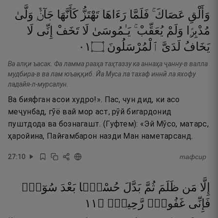
وَأَلْقِ
عَصَاكَ ۚ
فَلَمَّا
رَءَاهَا
تَهْتَزُّ
كَأَنَّهَا
جَآنٌّۭ
وَلَّىٰ
مُدْبِرًۭا
وَلَمْ
يُعَقِّبْ ۚ
يَـٰمُوسَىٰ
لَا
تَخَفْ
إِنِّى
لَا
١٠
۝
ٱلْمُرْسَلُونَ
لَدَىَّ
يَخَافُ
Ва алқи ъасак. Фа ламма рааҳа таҳтаззу ка аннаҳа ҷанну-в валла
мудбира-в ва лам юъаққиб. Йа Муса ла тахаф иннӣ ла яхофу
ладайя-л-мурсалун.
Ва бияфган асои худро!». Пас, чун дид, ки асо
меҷунбад, гӯё вай мор аст, рӯй бигардонид
пуштдода ва бознагашт. (Гуфтем): «Эй Мӯсо, матарс,
ҳаройина, Пайғамбарон назди Ман наметарсанд.
27
:
10
тафсир
إِلَّا
مَن
ظَلَمَ
ثُمَّ
بَدَّلَ
حُسْنًۢا
بَعْدَ
سُوٓءٍۢ
١١
۝
رَّحِيمٌۭ
غَفُورٌۭ
فَإِنِّى