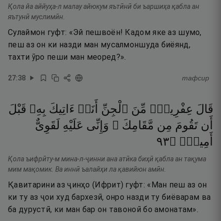
Қола йа аййуҳа-л малау айюкум яътӣнӣ би ъаршиҳа қабла ан
яътунӣ муслимӣн.
Сулаймон гуфт: «Эй пешвоён! Кадом яке аз шумо,
пеш аз он ки назди ман мусалмоншуда биёянд,
тахти ӯро пеши ман меоред?».
27
:
38
тафсир
قَالَ
عِفْرِيتٌۭ
مِّنَ
ٱلْجِنِّ
أَنَا۠
ءَاتِيكَ
بِهِۦ
قَبْلَ
أَن
تَقُومَ
مِن
مَّقَامِكَ ۖ
وَإِنِّى
عَلَيْهِ
لَقَوِىٌّ
٣٩
۝
أَمِينٌۭ
Қола ъифрӣту-м мина-л-ҷинни ана атӣка биҳӣ қабла ан тақума
мим мақомик. Ва иннӣ ъалайҳи ла қавийюн амӣн.
Қавитарини аз ҷинҳо (Ифрит) гуфт: «Ман пеш аз он
ки ту аз ҷои худ бархезӣ, онро назди ту биёварам ва
ба дурустӣ, ки ман бар он тавоноӣ бо амонатам».