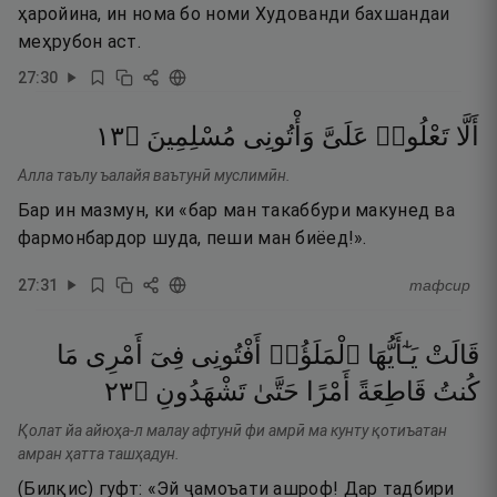
ҳаройина, ин нома бо номи Худованди бахшандаи
меҳрубон аст.
27
:
30
٣١
۝
مُسْلِمِينَ
وَأْتُونِى
عَلَىَّ
تَعْلُوا۟
أَلَّا
Алла таълу ъалайя ваътунӣ муслимӣн.
Бар ин мазмун, ки «бар ман такаббури макунед ва
фармонбардор шуда, пеши ман биёед!».
27
:
31
тафсир
قَالَتْ
يَـٰٓأَيُّهَا
ٱلْمَلَؤُا۟
أَفْتُونِى
فِىٓ
أَمْرِى
مَا
٣٢
۝
تَشْهَدُونِ
حَتَّىٰ
أَمْرًا
قَاطِعَةً
كُنتُ
Қолат йа айюҳа-л малау афтунӣ фи амрӣ ма кунту қотиъатан
амран ҳатта ташҳадун.
(Билқис) гуфт: «Эй ҷамоъати ашроф! Дар тадбири