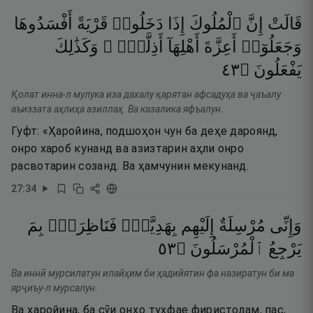
قَالَتْ
إِنَّ
ٱلْمُلُوكَ
إِذَا
دَخَلُوا۟
قَرْيَةً
أَفْسَدُوهَا
وَجَعَلُوٓا۟
أَعِزَّةَ
أَهْلِهَآ
أَذِلَّةًۭ ۖ
وَكَذَٰلِكَ
٣٤
۝
يَفْعَلُونَ
Қолат инна-л мулука иза дахалу қарятан афсадуҳа ва ҷаъалу
аъиззата аҳлиҳа азиллаҳ. Ва казалика яфъалун.
Гуфт: «Ҳаройина, подшоҳон чун ба деҳе дароянд,
онро хароб кунанд ва азизтарин аҳли онро
расвотарин созанд. Ва ҳамчунин мекунанд.
27
:
34
وَإِنِّى
مُرْسِلَةٌ
إِلَيْهِم
بِهَدِيَّةٍۢ
فَنَاظِرَةٌۢ
بِمَ
٣٥
۝
ٱلْمُرْسَلُونَ
يَرْجِعُ
Ва иннӣ мурсилатун илайҳим би ҳадийятин фа назиратун би ма
ярҷиъу-л мурсалун.
Ва ҳаройина, ба сӯи онҳо туҳфае фиристодам, пас,