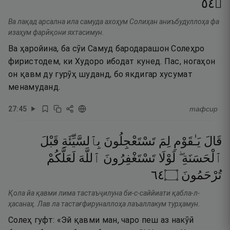
٤٥
۝
Ва лақад арсална ила самуда ахоҳум Солиҳан аниъбудуллоҳа фа
изаҳум фарӣқони яхтасимун.
Ва ҳаройина, ба сӯи Самуд бародарашон Солеҳро
фиристодем, ки Худоро ибодат кунед. Пас, ногаҳон
он қавм ду гурӯҳ шуданд, бо якдигар хусумат
менамуданд.
27
:
45
тафсир
قَالَ
يَـٰقَوْمِ
لِمَ
تَسْتَعْجِلُونَ
بِٱلسَّيِّئَةِ
قَبْلَ
ٱلْحَسَنَةِ ۖ
لَوْلَا
تَسْتَغْفِرُونَ
ٱللَّهَ
لَعَلَّكُمْ
٤٦
۝
تُرْحَمُونَ
Қола йа қавми лима тастаъҷилуна би-с-саййиати қабла-л-
ҳасанаҳ. Лав ла тастағфируналлоҳа лаъаллакум турҳамун.
Солеҳ гуфт: «Эй қавми ман, чаро пеш аз накӯӣ