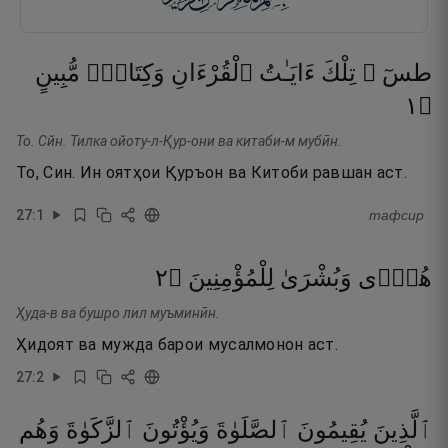
طسٓ ۚ
تِلْكَ
ءَايَـٰتُ
ٱلْقُرْءَانِ
وَكِتَابٍۢ
مُّبِينٍ
١
۝
То. Сйн. Тилка ойоту-л-Қур-они ва китаби-м мубӣн.
То, Син. Ин оятҳои Қуръон ва Китоби равшан аст.
27
:
1
тафсир
٢
۝
لِلْمُؤْمِنِينَ
وَبُشْرَىٰ
هُدًۭى
Ҳуда-в ва бушро лил муъминӣн.
Ҳидоят ва мужда барои мусалмонон аст.
27
:
2
ٱلَّذِينَ
يُقِيمُونَ
ٱلصَّلَوٰةَ
وَيُؤْتُونَ
ٱلزَّكَوٰةَ
وَهُم