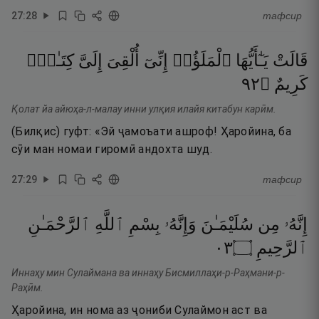
27
:
28
тафсир
قَالَتْ
يَـٰٓأَيُّهَا
ٱلْمَلَؤُا۟
إِنِّىٓ
أُلْقِىَ
إِلَىَّ
كِتَـٰبٌۭ
٢٩
۝
كَرِيمٌ
Қолат йа айюҳа-л-малау инни улқия илайя китабун карӣм.
(Билқис) гуфт: «Эй ҷамоъати ашроф! Ҳаройина, ба
сӯи ман номаи гиромӣ андохта шуд.
27
:
29
тафсир
إِنَّهُۥ
مِن
سُلَيْمَـٰنَ
وَإِنَّهُۥ
بِسْمِ
ٱللَّهِ
ٱلرَّحْمَـٰنِ
٣٠
۝
ٱلرَّحِيمِ
Иннаҳу мин Сулаймана ва иннаҳу Бисмиллаҳи-р-Раҳмани-р-
Раҳӣм.
Ҳаройина, ин нома аз ҷониби Сулаймон аст ва