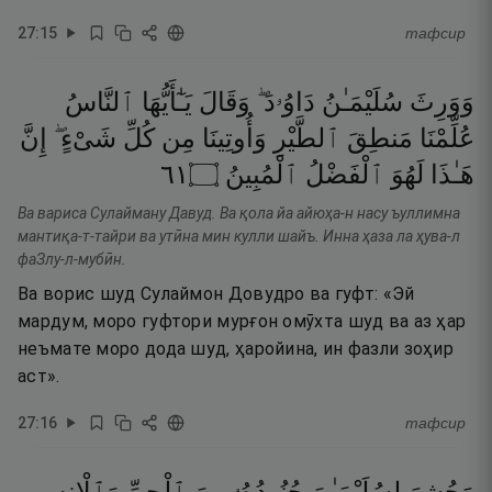
27
:
15
тафсир
وَوَرِثَ
سُلَيْمَـٰنُ
دَاوُۥدَ ۖ
وَقَالَ
يَـٰٓأَيُّهَا
ٱلنَّاسُ
عُلِّمْنَا
مَنطِقَ
ٱلطَّيْرِ
وَأُوتِينَا
مِن
كُلِّ
شَىْءٍ ۖ
إِنَّ
١٦
۝
ٱلْمُبِينُ
ٱلْفَضْلُ
لَهُوَ
هَـٰذَا
Ва вариса Сулайману Давуд. Ва қола йа айюҳа-н насу ъуллимна
мантиқа-т-тайри ва утӣна мин кулли шайъ. Инна ҳаза ла ҳува-л
фаЗлу-л-мубӣн.
Ва ворис шуд Сулаймон Довудро ва гуфт: «Эй
мардум, моро гуфтори мурғон омӯхта шуд ва аз ҳар
неъмате моро дода шуд, ҳаройина, ин фазли зоҳир
аст».
27
:
16
тафсир