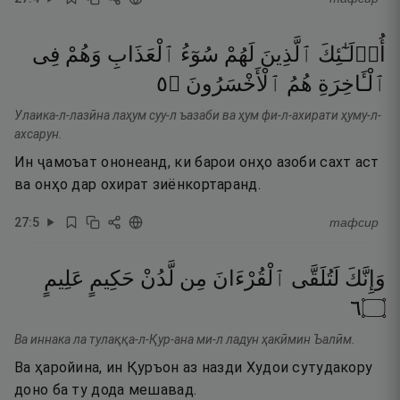
أُو۟لَـٰٓئِكَ
ٱلَّذِينَ
لَهُمْ
سُوٓءُ
ٱلْعَذَابِ
وَهُمْ
فِى
٥
۝
ٱلْأَخْسَرُونَ
هُمُ
ٱلْـَٔاخِرَةِ
Улаика-л-лазӣна лаҳум суу-л ъазаби ва ҳум фи-л-ахирати ҳуму-л-
ахсарун.
Ин ҷамоъат ононеанд, ки барои онҳо азоби сахт аст
ва онҳо дар охират зиёнкортаранд.
27
:
5
тафсир
وَإِنَّكَ
لَتُلَقَّى
ٱلْقُرْءَانَ
مِن
لَّدُنْ
حَكِيمٍ
عَلِيمٍ
٦
۝
Ва иннака ла тулаққа-л-Қур-ана ми-л ладун ҳакӣмин Ъалӣм.
Ва ҳаройина, ин Қуръон аз назди Худои сутудакору
доно ба ту дода мешавад.