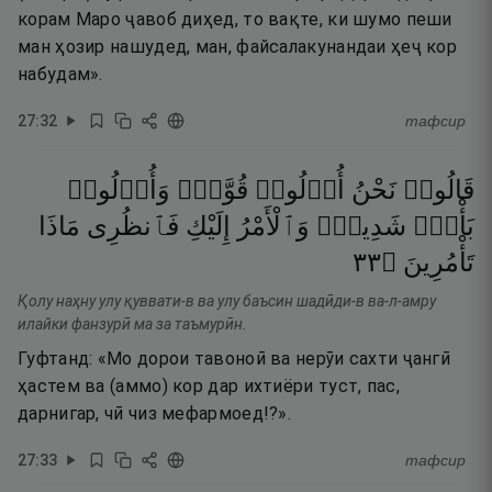
корам Маро ҷавоб диҳед, то вақте, ки шумо пеши
ман ҳозир нашудед, ман, файсалакунандаи ҳеҷ кор
набудам».
27
:
32
тафсир
قَالُوا۟
نَحْنُ
أُو۟لُوا۟
قُوَّةٍۢ
وَأُو۟لُوا۟
بَأْسٍۢ
شَدِيدٍۢ
وَٱلْأَمْرُ
إِلَيْكِ
فَٱنظُرِى
مَاذَا
٣٣
۝
تَأْمُرِينَ
Қолу наҳну улу қуввати-в ва улу баъсин шадӣди-в ва-л-амру
илайки фанзурӣ ма за таъмурӣн.
Гуфтанд: «Мо дорои тавоноӣ ва нерӯи сахти ҷангӣ
ҳастем ва (аммо) кор дар ихтиёри туст, пас,
дарнигар, чӣ чиз мефармоед!?».
27
:
33
тафсир