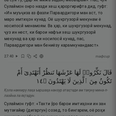
Сулаймон онро назди хеш қароргирифта дид, гуфт:
«Ин муъҷиза аз фазли Парвардигори ман аст, то
маро имтиҳон кунад. Оё шукргузорӣ мекунам ё
носипосӣ менамоям. Ва ҳар, ки шукргузорӣ мекунад,
ҷуз ин нест, ки барои нафъи хеш шукргузорӣ
мекунад ва ҳар ки носипосӣ кунад, пас,
Парвардигори ман бениёзу карамкунандааст».
27
:
40
тафсир
قَالَ
نَكِّرُوا۟
لَهَا
عَرْشَهَا
نَنظُرْ
أَتَهْتَدِىٓ
أَمْ
٤١
۝
يَهْتَدُونَ
لَا
ٱلَّذِينَ
مِنَ
تَكُونُ
Қола наккиру лаҳа ъаршаҳа нанзур атаҳтади ам такуну мина-л-
лазӣна ла яҳтадун.
Сулаймон гуфт: «Тахти ӯро барои имтиҳони ин зан
мутағайир (дигаргун) созед, то бингарем, оё роҳи