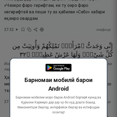
«Чизеро фаро гирифтам, ки ту онро фаро
нагирифтаӣ ва пеши ту аз қабилаи «Сабо» хабари
яқинро овардам.
27
:
22
тафсир
إِنِّى
وَجَدتُّ
ٱمْرَأَةًۭ
تَمْلِكُهُمْ
وَأُوتِيَتْ
مِن
٢٣
۝
عَظِيمٌۭ
عَرْشٌ
وَلَهَا
شَىْءٍۢ
كُلِّ
Иннӣ ваҷаттумраатан тамликуҳум ва утият мин кулли шай-ив ва
лаҳа ъаршун ъазӣм.
Ҳаройина, ман ёфтам, ки бар онҳо зане подшоҳӣ
Барномаи мобилӣ барои
мекунад ва аз ҳар неъмате ӯро дода шудааст ва ӯро
Android
тахти бузурге ҳаст.
Барномаи мобилии моро барои Android боргирӣ кунед ва
27
:
23
тафсир
Қуръони Каримро дар ҳар ҷо бо худ дошта бошед.
Имкониятҳои бештар, интерфейси беҳтар ва истифодаи
осонтар!