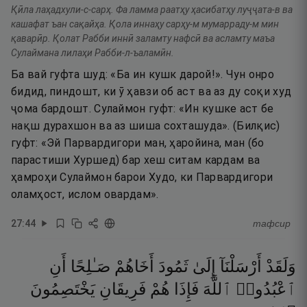
Қӣла лаҳадхули-с-сарҳ. Фа ламма раатҳу ҳасибатҳу луҷҷата-в ва
кашафат ъан сақайҳа. Қола иннаҳу сарҳу-м мумарраду-м мин
қаварӣр. Қолат Рабби иннӣ заламту нафсӣ ва асламту маъа
Сулаймана лилаҳи Рабби-л-ъаламӣн.
Ба вай гуфта шуд: «Ба ин кушк дарой!». Чун онро
бидид, пиндошт, ки ӯ ҳавзи об аст ва аз ду соқи худ
ҷома бардошт. Сулаймон гуфт: «Ин кушке аст бе
нақш дурахшон ва аз шиша сохташуда». (Билқис)
гуфт: «Эй Парвардигори ман, ҳаройина, ман (бо
парастиши Хуршед) бар хеш ситам кардам ва
ҳамроҳи Сулаймон барои Худо, ки Парвардигори
оламҳост, ислом овардам».
27
:
44
тафсир
وَلَقَدْ
أَرْسَلْنَآ
إِلَىٰ
ثَمُودَ
أَخَاهُمْ
صَـٰلِحًا
أَنِ
ٱعْبُدُوا۟
ٱللَّهَ
فَإِذَا
هُمْ
فَرِيقَانِ
يَخْتَصِمُونَ