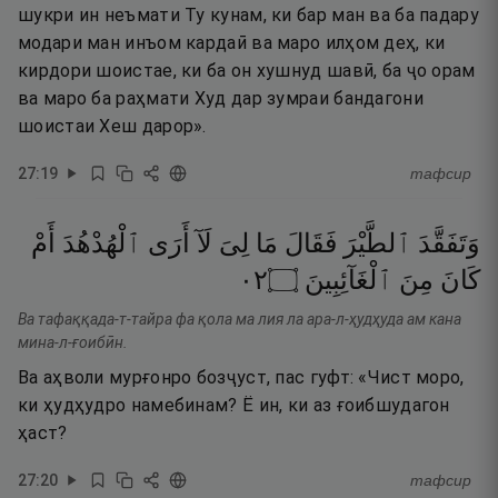
шукри ин неъмати Ту кунам, ки бар ман ва ба падару
модари ман инъом кардаӣ ва маро илҳом деҳ, ки
кирдори шоистае, ки ба он хушнуд шавӣ, ба ҷо орам
ва маро ба раҳмати Худ дар зумраи бандагони
шоистаи Хеш дарор».
27
:
19
тафсир
وَتَفَقَّدَ
ٱلطَّيْرَ
فَقَالَ
مَا
لِىَ
لَآ
أَرَى
ٱلْهُدْهُدَ
أَمْ
٢٠
۝
ٱلْغَآئِبِينَ
مِنَ
كَانَ
Ва тафаққада-т-тайра фа қола ма лия ла ара-л-ҳудҳуда ам кана
мина-л-ғоибӣн.
Ва аҳволи мурғонро бозҷуст, пас гуфт: «Чист моро,
ки ҳудҳудро намебинам? Ё ин, ки аз ғоибшудагон
ҳаст?
27
:
20
тафсир