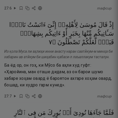
27
:
6
тафсир
إِذْ
قَالَ
مُوسَىٰ
لِأَهْلِهِۦٓ
إِنِّىٓ
ءَانَسْتُ
نَارًۭا
سَـَٔاتِيكُم
مِّنْهَا
بِخَبَرٍ
أَوْ
ءَاتِيكُم
بِشِهَابٍۢ
٧
۝
تَصْطَلُونَ
لَّعَلَّكُمْ
قَبَسٍۢ
Из қола Муса ли аҳлиҳи инни анасту наран саатӣкум-м минҳа би
хабарин ав атӣкум би шиҳабин қабаси-л лаъаллакум тасталун.
Ба ёд ор, он гоҳ, ки Мӯсо ба аҳли худ гуфт:
«Ҳаройина, ман оташе дидам, аз он барои шумо
хабаре хоҳам овард ё бароятон ахгаре хоҳам овард,
бошад, ки худро гарм кунед».
27
:
7
тафсир
فَلَمَّا
جَآءَهَا
نُودِىَ
أَنۢ
بُورِكَ
مَن
فِى
ٱلنَّارِ