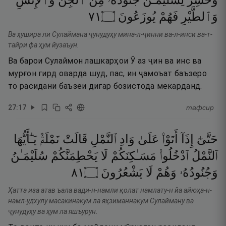
وَحُشِرَ
لِسُلَيْمَـٰنَ
جُنُودُهُۥ
مِنَ
ٱلْجِنِّ
وَٱلْإِنسِ
١٧
۝
يُوزَعُونَ
فَهُمْ
وَٱلطَّيْرِ
Ва ҳушира ли Сулаймана ҷунудуҳу мина-л-ҷинни ва-л-инси ва-т-
тайри фа ҳум йузаъун.
Ва барои Сулаймон лашкарҳои Ӯ аз ҷин ва инс ва
мурғон гирд оварда шуд, пас, ин ҷамоъат баъзеро
то расидани баъзеи дигар бозистода мекарданд.
27
:
17
тафсир
حَتَّىٰٓ
إِذَآ
أَتَوْا۟
عَلَىٰ
وَادِ
ٱلنَّمْلِ
قَالَتْ
نَمْلَةٌۭ
يَـٰٓأَيُّهَا
ٱلنَّمْلُ
ٱدْخُلُوا۟
مَسَـٰكِنَكُمْ
لَا
يَحْطِمَنَّكُمْ
سُلَيْمَـٰنُ
١٨
۝
يَشْعُرُونَ
لَا
وَهُمْ
وَجُنُودُهُۥ
Ҳатта иза атав ъала вади-н-намли қолат намлату-н йа айюҳа-н-
намл-удхулу масакинакум ла яҳзиманнакум Сулайману ва
ҷунудуҳу ва ҳум ла яшъурун.