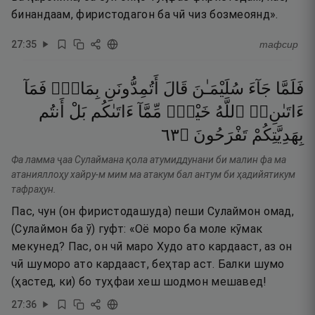
бинандаам, фиристодагон ба чӣ чиз бозмеоянд».
27
:
35
тафсир
فَلَمَّا
جَآءَ
سُلَيْمَـٰنَ
قَالَ
أَتُمِدُّونَنِ
بِمَالٍۢ
فَمَآ
ءَاتَىٰنِۦَ
ٱللَّهُ
خَيْرٌۭ
مِّمَّآ
ءَاتَىٰكُم
بَلْ
أَنتُم
٣٦
۝
تَفْرَحُونَ
بِهَدِيَّتِكُمْ
Фа ламма ҷаа Сулаймана қола атумиддунани би малин фа ма
атанияллоҳу хайру-м мим ма атакум бал антум би ҳадийятикум
тафраҳун.
Пас, чун (он фиристодашуда) пеши Сулаймон омад,
(Сулаймон ба ӯ) гуфт: «Оё моро ба моле кӯмак
мекунед? Пас, он чӣ маро Худо ато кардааст, аз он
чӣ шуморо ато кардааст, беҳтар аст. Балки шумо
(ҳастед, ки) бо туҳфаи хеш шодмон мешавед!
27
:
36