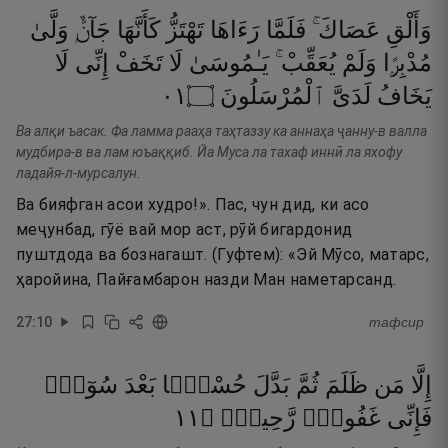
وَأَلْقِ
عَصَاكَ ۚ
فَلَمَّا
رَءَاهَا
تَهْتَزُّ
كَأَنَّهَا
جَآنٌّۭ
وَلَّىٰ
مُدْبِرًۭا
وَلَمْ
يُعَقِّبْ ۚ
يَـٰمُوسَىٰ
لَا
تَخَفْ
إِنِّى
لَا
١٠
۝
ٱلْمُرْسَلُونَ
لَدَىَّ
يَخَافُ
Ва алқи ъасак. Фа ламма рааҳа таҳтаззу ка аннаҳа ҷанну-в валла
мудбира-в ва лам юъаққиб. Йа Муса ла тахаф иннӣ ла яхофу
ладайя-л-мурсалун.
Ва бияфган асои худро!». Пас, чун дид, ки асо
меҷунбад, гӯё вай мор аст, рӯй бигардонид
пуштдода ва бознагашт. (Гуфтем): «Эй Мӯсо, матарс,
ҳаройина, Пайғамбарон назди Ман наметарсанд.
27
:
10
тафсир
إِلَّا
مَن
ظَلَمَ
ثُمَّ
بَدَّلَ
حُسْنًۢا
بَعْدَ
سُوٓءٍۢ
١١
۝
رَّحِيمٌۭ
غَفُورٌۭ
فَإِنِّى