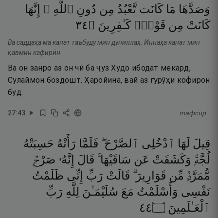
وَصَدَّهَا
مَا
كَانَت
تَّعْبُدُ
مِن
دُونِ
ٱللَّهِ ۖ
إِنَّهَا
٤٣
۝
كَـٰفِرِينَ
قَوْمٍۢ
مِن
كَانَتْ
Ва саддаҳа ма канат таъбуду мин дуниллаҳ. Иннаҳа канат мин
қавмин кафирӣн.
Ва он занро аз он чӣ ба ҷуз Худо ибодат мекард,
Сулаймон боздошт. Ҳаройина, вай аз гурӯҳи кофирон
буд.
27
:
43
тафсир
قِيلَ
لَهَا
ٱدْخُلِى
ٱلصَّرْحَ ۖ
فَلَمَّا
رَأَتْهُ
حَسِبَتْهُ
لُجَّةًۭ
وَكَشَفَتْ
عَن
سَاقَيْهَا ۚ
قَالَ
إِنَّهُۥ
صَرْحٌۭ
مُّمَرَّدٌۭ
مِّن
قَوَارِيرَ ۗ
قَالَتْ
رَبِّ
إِنِّى
ظَلَمْتُ
نَفْسِى
وَأَسْلَمْتُ
مَعَ
سُلَيْمَـٰنَ
لِلَّهِ
رَبِّ
٤٤
۝
ٱلْعَـٰلَمِينَ