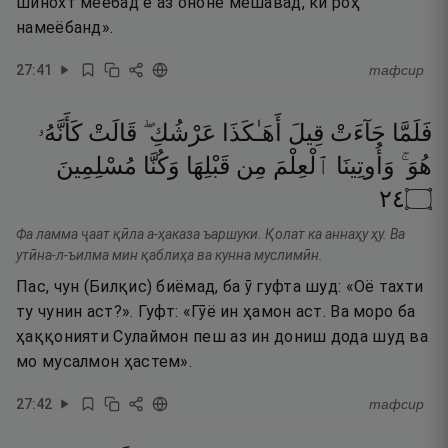
шинохт меёбад ё аз ононе мешавад, ки роҳ
намеёбанд».
27
:
41
тафсир
فَلَمَّا
جَآءَتْ
قِيلَ
أَهَـٰكَذَا
عَرْشُكِ ۖ
قَالَتْ
كَأَنَّهُۥ
هُوَ ۚ
وَأُوتِينَا
ٱلْعِلْمَ
مِن
قَبْلِهَا
وَكُنَّا
مُسْلِمِينَ
٤٢
۝
Фа ламма ҷаат қӣла а-ҳаказа ъаршуки. Қолат ка аннаҳу ҳу. Ва
утӣна-л-ъилма мин қаблиҳа ва кунна муслимӣн.
Пас, чун (Билқис) биёмад, ба ӯ гуфта шуд: «Оё тахти
ту чунин аст?». Гуфт: «Гӯё ин ҳамон аст. Ва моро ба
ҳаққонияти Сулаймон пеш аз ин дониш дода шуд ва
мо мусалмон ҳастем».
27
:
42
тафсир