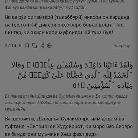
Ва ҷаҳаду биҳа вастайқанатҳа анфусуҳум зулма-в ва ъулувва.
Фанзур кайфа кана ъақибату-л муфсидӣн.
Ва аз рӯи ситамгарӣ (такаббурӣ) инкори он карданд
ва (ҳол он ки) дилҳои онҳо онро бовар дошт. Пас,
бингар, ки охири кори муфсидон чӣ гуна буд!
27
:
14
тафсир
وَلَقَدْ
ءَاتَيْنَا
دَاوُۥدَ
وَسُلَيْمَـٰنَ
عِلْمًۭا ۖ
وَقَالَا
ٱلْحَمْدُ
لِلَّهِ
ٱلَّذِى
فَضَّلَنَا
عَلَىٰ
كَثِيرٍۢ
مِّنْ
١٥
۝
ٱلْمُؤْمِنِينَ
عِبَادِهِ
Ва лақад атайна Довуда ва Сулаймана ъилма. Ва қола-л-ҳамду
лиллаҳи-л-лазӣ фаЗЗалана ъала касӣри-м мин ъибадиҳи-л-
муъминӣн.
Ва ҳаройина, Довуд ва Сулаймонро илм додем ва
гуфтанд: «Ситоиш он Худойрост, ки моро бар бисёре
аз бандагони муъмини Хеш фазл дод».