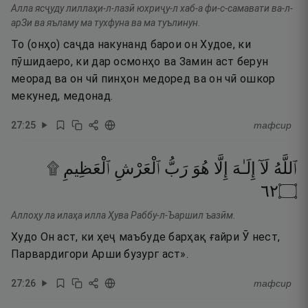
Алла ясҷуду лиллаҳи-л-лазӣ юхриҷу-л хаб-а фи-с-самавати ва-л-
арЗи ва яъламу ма тухфуна ва ма туълинун.
То (онҳо) саҷда накунанд барои он Худое, ки
пӯшидаеро, ки дар осмонҳо ва Замин аст берун
меорад ва он чӣ пинҳон медоред ва он чӣ ошкор
мекунед, медонад.
27
:
25
тафсир
ٱللَّهُ
لَآ
إِلَـٰهَ
إِلَّا
هُوَ
رَبُّ
ٱلْعَرْشِ
ٱلْعَظِيمِ ۩‏
٢٦
۝
Аллоҳу ла илаҳа илла Ҳува Раббу-л-Ъаршил ъазӣм.
Худо Он аст, ки ҳеҷ маъбуде барҳақ ғайри Ӯ нест,
Парвардигори Арши бузург аст».
27
:
26
тафсир