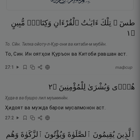
طسٓ ۚ
تِلْكَ
ءَايَـٰتُ
ٱلْقُرْءَانِ
وَكِتَابٍۢ
مُّبِينٍ
١
۝
То. Сйн. Тилка ойоту-л-Қур-они ва китаби-м мубӣн.
То, Син. Ин оятҳои Қуръон ва Китоби равшан аст.
27
:
1
тафсир
٢
۝
لِلْمُؤْمِنِينَ
وَبُشْرَىٰ
هُدًۭى
Ҳуда-в ва бушро лил муъминӣн.
Ҳидоят ва мужда барои мусалмонон аст.
27
:
2
ٱلَّذِينَ
يُقِيمُونَ
ٱلصَّلَوٰةَ
وَيُؤْتُونَ
ٱلزَّكَوٰةَ
وَهُم