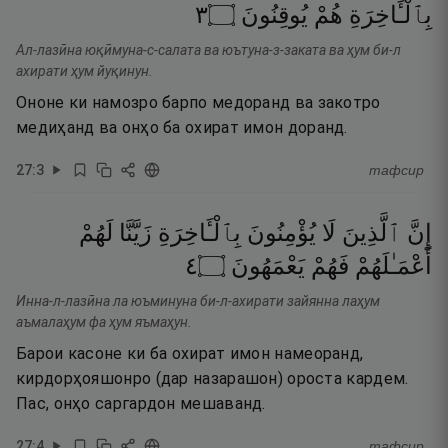
٣
۝
يُوقِنُونَ
هُمْ
بِٱلْـَٔاخِرَةِ
Ал-лазӣна юқӣмуна-с-салата ва юътуна-з-заката ва ҳум би-л
ахирати ҳум йуқинун.
Ононе ки намозро барпо медоранд ва закотро
медиҳанд ва онҳо ба охират имон доранд.
27
:
3
тафсир
إِنَّ
ٱلَّذِينَ
لَا
يُؤْمِنُونَ
بِٱلْـَٔاخِرَةِ
زَيَّنَّا
لَهُمْ
٤
۝
يَعْمَهُونَ
فَهُمْ
أَعْمَـٰلَهُمْ
Инна-л-лазӣна ла юъминуна би-л-ахирати зайянна лаҳум
аъмалаҳум фа ҳум яъмаҳун.
Барои касоне ки ба охират имон намеоранд,
кирдорҳояшонро (дар назарашон) ороста кардем.
Пас, онҳо саргардон мешаванд.
27
:
4
тафсир