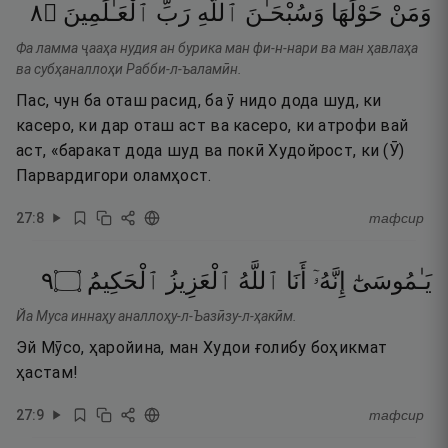
٨
۝
ٱلْعَـٰلَمِينَ
رَبِّ
ٱللَّهِ
وَسُبْحَـٰنَ
حَوْلَهَا
وَمَنْ
Фа ламма ҷааҳа нудия ан бурика ман фи-н-нари ва ман ҳавлаҳа
ва субҳаналлоҳи Рабби-л-ъаламӣн.
Пас, чун ба оташ расид, ба ӯ нидо дода шуд, ки
касеро, ки дар оташ аст ва касеро, ки атрофи вай
аст, «баракат дода шуд ва покӣ Худойрост, ки (Ӯ)
Парвардигори оламҳост.
27
:
8
тафсир
٩
۝
ٱلْحَكِيمُ
ٱلْعَزِيزُ
ٱللَّهُ
أَنَا
إِنَّهُۥٓ
يَـٰمُوسَىٰٓ
Йа Муса иннаҳу аналлоҳу-л-Ъазӣзу-л-ҳакӣм.
Эй Мӯсо, ҳаройина, ман Худои ғолибу боҳикмат
ҳастам!
27
:
9
тафсир