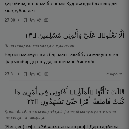
ҳаройина, ин нома бо номи Худованди бахшандаи
меҳрубон аст.
27
:
30
٣١
۝
مُسْلِمِينَ
وَأْتُونِى
عَلَىَّ
تَعْلُوا۟
أَلَّا
Алла таълу ъалайя ваътунӣ муслимӣн.
Бар ин мазмун, ки «бар ман такаббури макунед ва
фармонбардор шуда, пеши ман биёед!».
27
:
31
тафсир
قَالَتْ
يَـٰٓأَيُّهَا
ٱلْمَلَؤُا۟
أَفْتُونِى
فِىٓ
أَمْرِى
مَا
٣٢
۝
تَشْهَدُونِ
حَتَّىٰ
أَمْرًا
قَاطِعَةً
كُنتُ
Қолат йа айюҳа-л малау афтунӣ фи амрӣ ма кунту қотиъатан
амран ҳатта ташҳадун.
(Билқис) гуфт: «Эй ҷамоъати ашроф! Дар тадбири