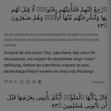
ٱرْجِعْ
إِلَيْهِمْ
فَلَنَأْتِيَنَّهُم
بِجُنُودٍۢ
لَّا
قِبَلَ
لَهُم
بِهَا
وَلَنُخْرِجَنَّهُم
مِّنْهَآ
أَذِلَّةًۭ
وَهُمْ
صَـٰغِرُونَ
٣٧
۝
Ирҷиъ илайҳим фа ла наътияннаҳум би ҷунуди-л ла қибала
лаҳум биҳа ва ла нухриҷаннаҳум-м минҳа азиллата-в ва ҳум
сағирун.
Бозрав ба сӯи онҳо! Пас, ҳаройина, бар онҳо бо
лашкарҳое, ки онҳоро ба муқобили онҳо тоқат
набошад, биёем ва ҳаройина, онҳоро аз деҳ
расвокарда берун кунем ва онҳо хор бошанд».
27
:
37
тафсир
قَالَ
يَـٰٓأَيُّهَا
ٱلْمَلَؤُا۟
أَيُّكُمْ
يَأْتِينِى
بِعَرْشِهَا
قَبْلَ
٣٨
۝
مُسْلِمِينَ
يَأْتُونِى
أَن