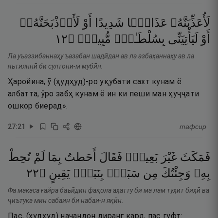
لَأُعَذِّبَنَّهُۥ
عَذَابًۭا
شَدِيدًا
أَوْ
لَأَا۟ذْبَحَنَّهُۥٓ
٢١
۝
مُّبِينٍۢ
بِسُلْطَـٰنٍۢ
لَيَأْتِيَنِّى
أَوْ
Ла уъаззибаннаҳу ъазабан шадӣдан ав ла азбаҳаннаҳу ав ла
яътияннӣ би султони-м мубӣн.
Ҳаройина, ӯ (ҳудҳуд)-ро уқубати сахт кунам ё
албатта, ӯро забҳ кунам ё ин ки пеши ман ҳуҷҷати
ошкор биёрад».
27
:
21
тафсир
فَمَكَثَ
غَيْرَ
بَعِيدٍۢ
فَقَالَ
أَحَطتُ
بِمَا
لَمْ
تُحِطْ
٢٢
۝
يَقِينٍ
بِنَبَإٍۢ
سَبَإٍۭ
مِن
وَجِئْتُكَ
بِهِۦ
Фа макаса ғайра баъӣдин фақола аҳатту би ма лам туҳит биҳӣ ва
ҷиътука мин сабаин би набаи-н яқӣн.
Пас, (ҳудҳуд) начандон диранг кард, пас гуфт: