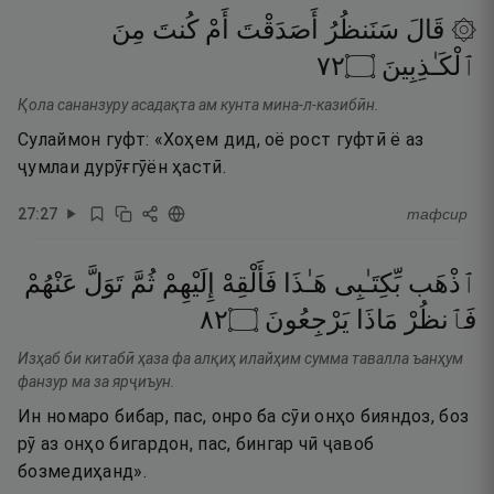
۞ قَالَ
سَنَنظُرُ
أَصَدَقْتَ
أَمْ
كُنتَ
مِنَ
٢٧
۝
ٱلْكَـٰذِبِينَ
Қола сананзуру асадақта ам кунта мина-л-казибӣн.
Сулаймон гуфт: «Хоҳем дид, оё рост гуфтӣ ё аз
ҷумлаи дурӯғгӯён ҳастӣ.
27
:
27
тафсир
ٱذْهَب
بِّكِتَـٰبِى
هَـٰذَا
فَأَلْقِهْ
إِلَيْهِمْ
ثُمَّ
تَوَلَّ
عَنْهُمْ
٢٨
۝
يَرْجِعُونَ
مَاذَا
فَٱنظُرْ
Изҳаб би китабӣ ҳаза фа алқиҳ илайҳим сумма тавалла ъанҳум
фанзур ма за ярҷиъун.
Ин номаро бибар, пас, онро ба сӯи онҳо бияндоз, боз
рӯ аз онҳо бигардон, пас, бингар чӣ ҷавоб
бозмедиҳанд».