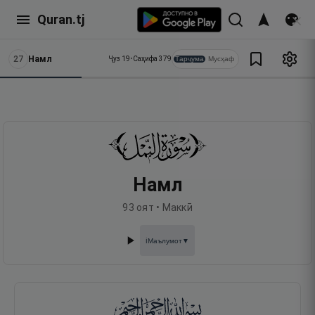
Quran.tj
27
Намл
Тарҷума
Мусҳаф
Ҷуз
19
•
Саҳифа
379
Намл
93
оят •
Маккӣ
Маълумот
▼
ℹ️