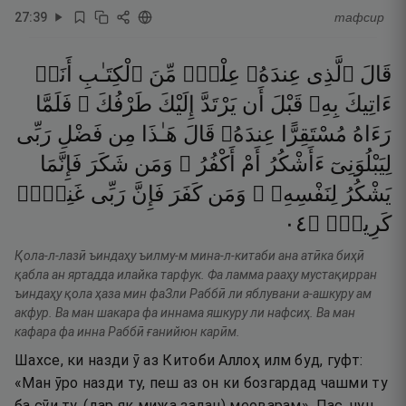
27
:
39
тафсир
قَالَ
ٱلَّذِى
عِندَهُۥ
عِلْمٌۭ
مِّنَ
ٱلْكِتَـٰبِ
أَنَا۠
ءَاتِيكَ
بِهِۦ
قَبْلَ
أَن
يَرْتَدَّ
إِلَيْكَ
طَرْفُكَ ۚ
فَلَمَّا
رَءَاهُ
مُسْتَقِرًّا
عِندَهُۥ
قَالَ
هَـٰذَا
مِن
فَضْلِ
رَبِّى
لِيَبْلُوَنِىٓ
ءَأَشْكُرُ
أَمْ
أَكْفُرُ ۖ
وَمَن
شَكَرَ
فَإِنَّمَا
يَشْكُرُ
لِنَفْسِهِۦ ۖ
وَمَن
كَفَرَ
فَإِنَّ
رَبِّى
غَنِىٌّۭ
٤٠
۝
كَرِيمٌۭ
Қола-л-лазӣ ъиндаҳу ъилму-м мина-л-китаби ана атӣка биҳӣ
қабла ан яртадда илайка тарфук. Фа ламма рааҳу мустақирран
ъиндаҳу қола ҳаза мин фаЗли Раббӣ ли яблувани а-ашкуру ам
акфур. Ва ман шакара фа иннама яшкуру ли нафсиҳ. Ва ман
кафара фа инна Раббӣ ғанийюн карӣм.
Шахсе, ки назди ӯ аз Китоби Аллоҳ илм буд, гуфт:
«Ман ӯро назди ту, пеш аз он ки бозгардад чашми ту
ба сӯи ту, (дар як мижа задан) меоварам». Пас, чун