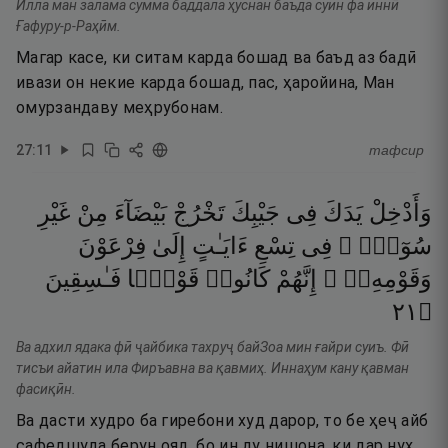
Илла ман залама сумма баддала ҳуснан баъда суин фа иннӣ
Ғафуру-р-Раҳӣм.
Магар касе, ки ситам карда бошад ва баъд аз бадӣ
ивази он некие карда бошад, пас, ҳаройина, Ман
омурзандаву меҳрубонам.
27
:
11
тафсир
وَأَدْخِلْ
يَدَكَ
فِى
جَيْبِكَ
تَخْرُجْ
بَيْضَآءَ
مِنْ
غَيْرِ
سُوٓءٍۢ ۖ
فِى
تِسْعِ
ءَايَـٰتٍ
إِلَىٰ
فِرْعَوْنَ
وَقَوْمِهِۦٓ ۚ
إِنَّهُمْ
كَانُوا۟
قَوْمًۭا
فَـٰسِقِينَ
١٢
۝
Ва адхил ядака фӣ ҷайбика тахруҷ байЗоа мин ғайри суиъ. Фӣ
тисъи айатин ила Фиръавна ва қавмиҳ. Иннаҳум кану қавман
фасиқӣн.
Ва дасти худро ба гиребони худ дарор, то бе ҳеҷ айб
сафедшуда берун ояд, бо ин ду нишона, ки дар нуҳ