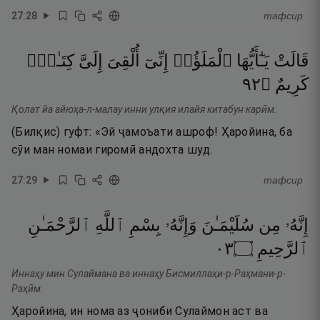
27
:
28
тафсир
قَالَتْ
يَـٰٓأَيُّهَا
ٱلْمَلَؤُا۟
إِنِّىٓ
أُلْقِىَ
إِلَىَّ
كِتَـٰبٌۭ
٢٩
۝
كَرِيمٌ
Қолат йа айюҳа-л-малау инни улқия илайя китабун карӣм.
(Билқис) гуфт: «Эй ҷамоъати ашроф! Ҳаройина, ба
сӯи ман номаи гиромӣ андохта шуд.
27
:
29
тафсир
إِنَّهُۥ
مِن
سُلَيْمَـٰنَ
وَإِنَّهُۥ
بِسْمِ
ٱللَّهِ
ٱلرَّحْمَـٰنِ
٣٠
۝
ٱلرَّحِيمِ
Иннаҳу мин Сулаймана ва иннаҳу Бисмиллаҳи-р-Раҳмани-р-
Раҳӣм.
Ҳаройина, ин нома аз ҷониби Сулаймон аст ва