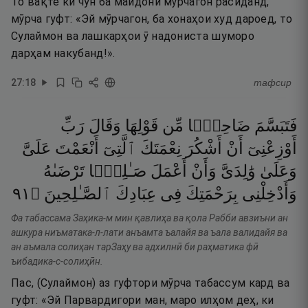
То вақте ки чун ба майдони мӯрчагон расиданд,
мӯрча гуфт: «Эй мӯрчагон, ба хонаҳои худ дароед, то
Сулаймон ва лашкарҳои ӯ надониста шуморо
дарҳам накубанд!».
27
:
18
тафсир
فَتَبَسَّمَ
ضَاحِكًۭا
مِّن
قَوْلِهَا
وَقَالَ
رَبِّ
أَوْزِعْنِىٓ
أَنْ
أَشْكُرَ
نِعْمَتَكَ
ٱلَّتِىٓ
أَنْعَمْتَ
عَلَىَّ
وَعَلَىٰ
وَٰلِدَىَّ
وَأَنْ
أَعْمَلَ
صَـٰلِحًۭا
تَرْضَىٰهُ
١٩
۝
ٱلصَّـٰلِحِينَ
عِبَادِكَ
فِى
بِرَحْمَتِكَ
وَأَدْخِلْنِى
Фа табассама Заҳика-м мин қавлиҳа ва қола Рабби авзиъни ан
ашкура ниъматака-л-лати анъамта ъалайя ва ъала валидайя ва
ан аъмала солиҳан тарЗаҳу ва адхилнӣ би раҳматика фӣ
ъибадика-с-солиҳӣн.
Пас, (Сулаймон) аз гуфтори мӯрча табассум кард ва
гуфт: «Эй Парвардигори ман, маро илҳом деҳ, ки