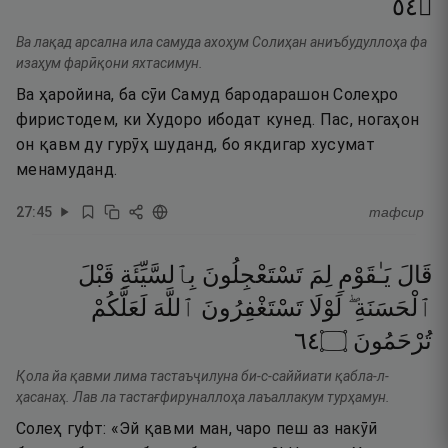
٤٥
۝
Ва лақад арсална ила самуда ахоҳум Солиҳан аниъбудуллоҳа фа
изаҳум фарӣқони яхтасимун.
Ва ҳаройина, ба сӯи Самуд бародарашон Солеҳро
фиристодем, ки Худоро ибодат кунед. Пас, ногаҳон
он қавм ду гурӯҳ шуданд, бо якдигар хусумат
менамуданд.
27
:
45
тафсир
قَالَ
يَـٰقَوْمِ
لِمَ
تَسْتَعْجِلُونَ
بِٱلسَّيِّئَةِ
قَبْلَ
ٱلْحَسَنَةِ ۖ
لَوْلَا
تَسْتَغْفِرُونَ
ٱللَّهَ
لَعَلَّكُمْ
٤٦
۝
تُرْحَمُونَ
Қола йа қавми лима тастаъҷилуна би-с-саййиати қабла-л-
ҳасанаҳ. Лав ла тастағфируналлоҳа лаъаллакум турҳамун.
Солеҳ гуфт: «Эй қавми ман, чаро пеш аз накӯӣ