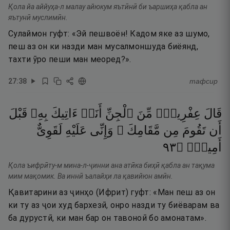
Қола йа аййуҳа-л малау айюкум яътӣнӣ би ъаршиҳа қабла ан
яътунӣ муслимӣн.
Сулаймон гуфт: «Эй пешвоён! Кадом яке аз шумо,
пеш аз он ки назди ман мусалмоншуда биёянд,
тахти ӯро пеши ман меоред?».
27
:
38
тафсир
قَالَ
عِفْرِيتٌۭ
مِّنَ
ٱلْجِنِّ
أَنَا۠
ءَاتِيكَ
بِهِۦ
قَبْلَ
أَن
تَقُومَ
مِن
مَّقَامِكَ ۖ
وَإِنِّى
عَلَيْهِ
لَقَوِىٌّ
٣٩
۝
أَمِينٌۭ
Қола ъифрӣту-м мина-л-ҷинни ана атӣка биҳӣ қабла ан тақума
мим мақомик. Ва иннӣ ъалайҳи ла қавийюн амӣн.
Қавитарини аз ҷинҳо (Ифрит) гуфт: «Ман пеш аз он
ки ту аз ҷои худ бархезӣ, онро назди ту биёварам ва
ба дурустӣ, ки ман бар он тавоноӣ бо амонатам».