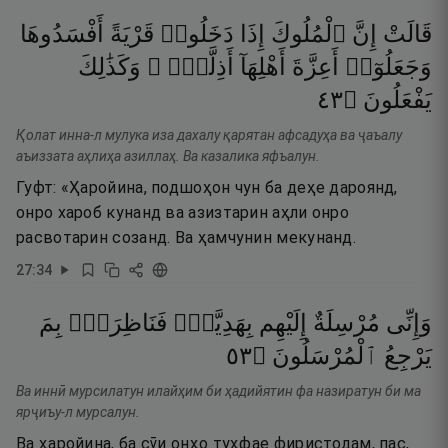
قَالَتْ
إِنَّ
ٱلْمُلُوكَ
إِذَا
دَخَلُوا۟
قَرْيَةً
أَفْسَدُوهَا
وَجَعَلُوٓا۟
أَعِزَّةَ
أَهْلِهَآ
أَذِلَّةًۭ ۖ
وَكَذَٰلِكَ
٣٤
۝
يَفْعَلُونَ
Қолат инна-л мулука иза дахалу қарятан афсадуҳа ва ҷаъалу
аъиззата аҳлиҳа азиллаҳ. Ва казалика яфъалун.
Гуфт: «Ҳаройина, подшоҳон чун ба деҳе дароянд,
онро хароб кунанд ва азизтарин аҳли онро
расвотарин созанд. Ва ҳамчунин мекунанд.
27
:
34
وَإِنِّى
مُرْسِلَةٌ
إِلَيْهِم
بِهَدِيَّةٍۢ
فَنَاظِرَةٌۢ
بِمَ
٣٥
۝
ٱلْمُرْسَلُونَ
يَرْجِعُ
Ва иннӣ мурсилатун илайҳим би ҳадийятин фа назиратун би ма
ярҷиъу-л мурсалун.
Ва ҳаройина, ба сӯи онҳо туҳфае фиристодам, пас,