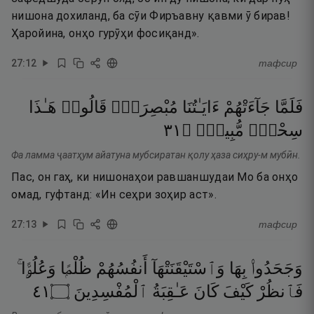
нишона дохиланд, ба сӯи Фиръавну қавми ӯ бирав!
Ҳаройина, онҳо гурӯҳи фосиқанд».
27
:
12
тафсир
فَلَمَّا
جَآءَتْهُمْ
ءَايَـٰتُنَا
مُبْصِرَةًۭ
قَالُوا۟
هَـٰذَا
١٣
۝
مُّبِينٌۭ
سِحْرٌۭ
Фа ламма ҷаатҳум айатуна мубсиратан қолу ҳаза сиҳру-м мубӣн.
Пас, он гаҳ, ки нишонаҳои равшаншудаи Мо ба онҳо
омад, гуфтанд: «Ин сеҳри зоҳир аст».
27
:
13
тафсир
وَجَحَدُوا۟
بِهَا
وَٱسْتَيْقَنَتْهَآ
أَنفُسُهُمْ
ظُلْمًۭا
وَعُلُوًّۭا ۚ
١٤
۝
ٱلْمُفْسِدِينَ
عَـٰقِبَةُ
كَانَ
كَيْفَ
فَٱنظُرْ