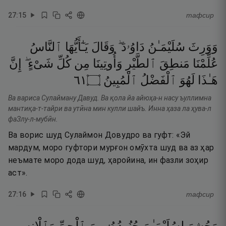
27
:
15
тафсир
وَوَرِثَ
سُلَيْمَـٰنُ
دَاوُۥدَ ۖ
وَقَالَ
يَـٰٓأَيُّهَا
ٱلنَّاسُ
عُلِّمْنَا
مَنطِقَ
ٱلطَّيْرِ
وَأُوتِينَا
مِن
كُلِّ
شَىْءٍ ۖ
إِنَّ
١٦
۝
ٱلْمُبِينُ
ٱلْفَضْلُ
لَهُوَ
هَـٰذَا
Ва вариса Сулайману Давуд. Ва қола йа айюҳа-н насу ъуллимна
мантиқа-т-тайри ва утӣна мин кулли шайъ. Инна ҳаза ла ҳува-л
фаЗлу-л-мубӣн.
Ва ворис шуд Сулаймон Довудро ва гуфт: «Эй
мардум, моро гуфтори мурғон омӯхта шуд ва аз ҳар
неъмате моро дода шуд, ҳаройина, ин фазли зоҳир
аст».
27
:
16
тафсир