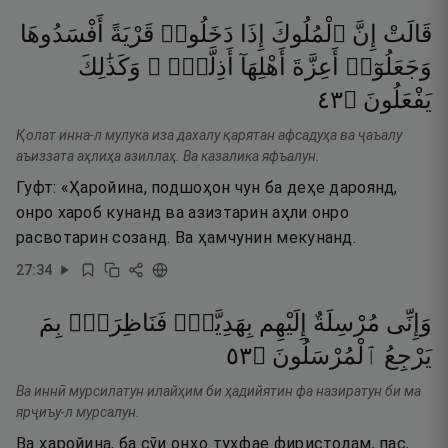
قَالَتْ
إِنَّ
ٱلْمُلُوكَ
إِذَا
دَخَلُوا۟
قَرْيَةً
أَفْسَدُوهَا
وَجَعَلُوٓا۟
أَعِزَّةَ
أَهْلِهَآ
أَذِلَّةًۭ ۖ
وَكَذَٰلِكَ
٣٤
۝
يَفْعَلُونَ
Қолат инна-л мулука иза дахалу қарятан афсадуҳа ва ҷаъалу
аъиззата аҳлиҳа азиллаҳ. Ва казалика яфъалун.
Гуфт: «Ҳаройина, подшоҳон чун ба деҳе дароянд,
онро хароб кунанд ва азизтарин аҳли онро
расвотарин созанд. Ва ҳамчунин мекунанд.
27
:
34
وَإِنِّى
مُرْسِلَةٌ
إِلَيْهِم
بِهَدِيَّةٍۢ
فَنَاظِرَةٌۢ
بِمَ
٣٥
۝
ٱلْمُرْسَلُونَ
يَرْجِعُ
Ва иннӣ мурсилатун илайҳим би ҳадийятин фа назиратун би ма
ярҷиъу-л мурсалун.
Ва ҳаройина, ба сӯи онҳо туҳфае фиристодам, пас,