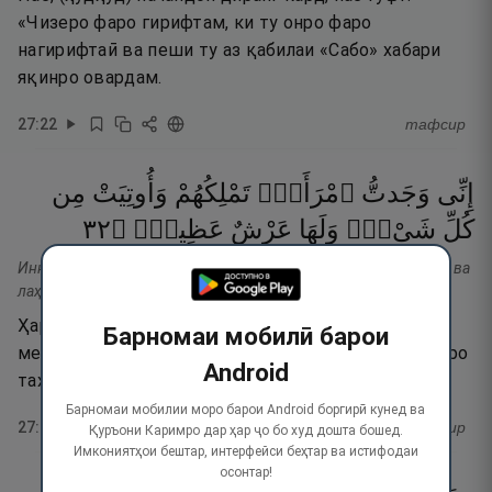
«Чизеро фаро гирифтам, ки ту онро фаро
нагирифтаӣ ва пеши ту аз қабилаи «Сабо» хабари
яқинро овардам.
27
:
22
тафсир
إِنِّى
وَجَدتُّ
ٱمْرَأَةًۭ
تَمْلِكُهُمْ
وَأُوتِيَتْ
مِن
٢٣
۝
عَظِيمٌۭ
عَرْشٌ
وَلَهَا
شَىْءٍۢ
كُلِّ
Иннӣ ваҷаттумраатан тамликуҳум ва утият мин кулли шай-ив ва
лаҳа ъаршун ъазӣм.
Ҳаройина, ман ёфтам, ки бар онҳо зане подшоҳӣ
Барномаи мобилӣ барои
мекунад ва аз ҳар неъмате ӯро дода шудааст ва ӯро
Android
тахти бузурге ҳаст.
Барномаи мобилии моро барои Android боргирӣ кунед ва
27
:
23
тафсир
Қуръони Каримро дар ҳар ҷо бо худ дошта бошед.
Имкониятҳои бештар, интерфейси беҳтар ва истифодаи
осонтар!