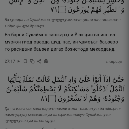
وَحُشِرَ
لِسُلَيْمَـٰنَ
جُنُودُهُۥ
مِنَ
ٱلْجِنِّ
وَٱلْإِنسِ
١٧
۝
يُوزَعُونَ
فَهُمْ
وَٱلطَّيْرِ
Ва ҳушира ли Сулаймана ҷунудуҳу мина-л-ҷинни ва-л-инси ва-т-
тайри фа ҳум йузаъун.
Ва барои Сулаймон лашкарҳои Ӯ аз ҷин ва инс ва
мурғон гирд оварда шуд, пас, ин ҷамоъат баъзеро
то расидани баъзеи дигар бозистода мекарданд.
27
:
17
тафсир
حَتَّىٰٓ
إِذَآ
أَتَوْا۟
عَلَىٰ
وَادِ
ٱلنَّمْلِ
قَالَتْ
نَمْلَةٌۭ
يَـٰٓأَيُّهَا
ٱلنَّمْلُ
ٱدْخُلُوا۟
مَسَـٰكِنَكُمْ
لَا
يَحْطِمَنَّكُمْ
سُلَيْمَـٰنُ
١٨
۝
يَشْعُرُونَ
لَا
وَهُمْ
وَجُنُودُهُۥ
Ҳатта иза атав ъала вади-н-намли қолат намлату-н йа айюҳа-н-
намл-удхулу масакинакум ла яҳзиманнакум Сулайману ва
ҷунудуҳу ва ҳум ла яшъурун.