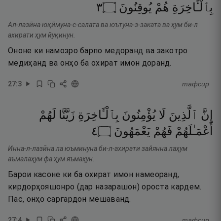
٣
۝
يُوقِنُونَ
هُمْ
بِٱلْـَٔاخِرَةِ
Ал-лазӣна юқӣмуна-с-салата ва юътуна-з-заката ва ҳум би-л
ахирати ҳум йуқинун.
Ононе ки намозро барпо медоранд ва закотро
медиҳанд ва онҳо ба охират имон доранд.
27
:
3
тафсир
إِنَّ
ٱلَّذِينَ
لَا
يُؤْمِنُونَ
بِٱلْـَٔاخِرَةِ
زَيَّنَّا
لَهُمْ
٤
۝
يَعْمَهُونَ
فَهُمْ
أَعْمَـٰلَهُمْ
Инна-л-лазӣна ла юъминуна би-л-ахирати зайянна лаҳум
аъмалаҳум фа ҳум яъмаҳун.
Барои касоне ки ба охират имон намеоранд,
кирдорҳояшонро (дар назарашон) ороста кардем.
Пас, онҳо саргардон мешаванд.
27
:
4
тафсир