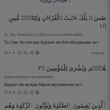
طسٓ ۚ
تِلْكَ
ءَايَـٰتُ
ٱلْقُرْءَانِ
وَكِتَابٍۢ
مُّبِينٍ
١
۝
То. Сйн. Тилка ойоту-л-Қур-они ва китаби-м мубӣн.
То, Син. Ин оятҳои Қуръон ва Китоби равшан аст.
27
:
1
тафсир
٢
۝
لِلْمُؤْمِنِينَ
وَبُشْرَىٰ
هُدًۭى
Ҳуда-в ва бушро лил муъминӣн.
Ҳидоят ва мужда барои мусалмонон аст.
27
:
2
ٱلَّذِينَ
يُقِيمُونَ
ٱلصَّلَوٰةَ
وَيُؤْتُونَ
ٱلزَّكَوٰةَ
وَهُم