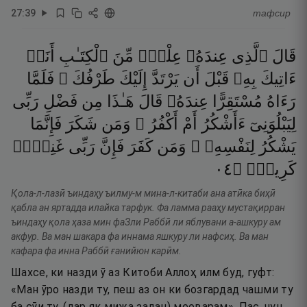
27
:
39
тафсир
قَالَ
ٱلَّذِى
عِندَهُۥ
عِلْمٌۭ
مِّنَ
ٱلْكِتَـٰبِ
أَنَا۠
ءَاتِيكَ
بِهِۦ
قَبْلَ
أَن
يَرْتَدَّ
إِلَيْكَ
طَرْفُكَ ۚ
فَلَمَّا
رَءَاهُ
مُسْتَقِرًّا
عِندَهُۥ
قَالَ
هَـٰذَا
مِن
فَضْلِ
رَبِّى
لِيَبْلُوَنِىٓ
ءَأَشْكُرُ
أَمْ
أَكْفُرُ ۖ
وَمَن
شَكَرَ
فَإِنَّمَا
يَشْكُرُ
لِنَفْسِهِۦ ۖ
وَمَن
كَفَرَ
فَإِنَّ
رَبِّى
غَنِىٌّۭ
٤٠
۝
كَرِيمٌۭ
Қола-л-лазӣ ъиндаҳу ъилму-м мина-л-китаби ана атӣка биҳӣ
қабла ан яртадда илайка тарфук. Фа ламма рааҳу мустақирран
ъиндаҳу қола ҳаза мин фаЗли Раббӣ ли яблувани а-ашкуру ам
акфур. Ва ман шакара фа иннама яшкуру ли нафсиҳ. Ва ман
кафара фа инна Раббӣ ғанийюн карӣм.
Шахсе, ки назди ӯ аз Китоби Аллоҳ илм буд, гуфт:
«Ман ӯро назди ту, пеш аз он ки бозгардад чашми ту
ба сӯи ту, (дар як мижа задан) меоварам». Пас, чун