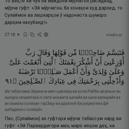
То вақте ки чун ба майдони мӯрчагон расиданд,
мӯрча гуфт: «Эй мӯрчагон, ба хонаҳои худ дароед, то
Сулаймон ва лашкарҳои ӯ надониста шуморо
дарҳам накубанд!».
27
:
18
тафсир
فَتَبَسَّمَ
ضَاحِكًۭا
مِّن
قَوْلِهَا
وَقَالَ
رَبِّ
أَوْزِعْنِىٓ
أَنْ
أَشْكُرَ
نِعْمَتَكَ
ٱلَّتِىٓ
أَنْعَمْتَ
عَلَىَّ
وَعَلَىٰ
وَٰلِدَىَّ
وَأَنْ
أَعْمَلَ
صَـٰلِحًۭا
تَرْضَىٰهُ
١٩
۝
ٱلصَّـٰلِحِينَ
عِبَادِكَ
فِى
بِرَحْمَتِكَ
وَأَدْخِلْنِى
Фа табассама Заҳика-м мин қавлиҳа ва қола Рабби авзиъни ан
ашкура ниъматака-л-лати анъамта ъалайя ва ъала валидайя ва
ан аъмала солиҳан тарЗаҳу ва адхилнӣ би раҳматика фӣ
ъибадика-с-солиҳӣн.
Пас, (Сулаймон) аз гуфтори мӯрча табассум кард ва
гуфт: «Эй Парвардигори ман, маро илҳом деҳ, ки