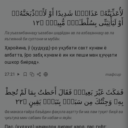
لَأُعَذِّبَنَّهُۥ
عَذَابًۭا
شَدِيدًا
أَوْ
لَأَا۟ذْبَحَنَّهُۥٓ
٢١
۝
مُّبِينٍۢ
بِسُلْطَـٰنٍۢ
لَيَأْتِيَنِّى
أَوْ
Ла уъаззибаннаҳу ъазабан шадӣдан ав ла азбаҳаннаҳу ав ла
яътияннӣ би султони-м мубӣн.
Ҳаройина, ӯ (ҳудҳуд)-ро уқубати сахт кунам ё
албатта, ӯро забҳ кунам ё ин ки пеши ман ҳуҷҷати
ошкор биёрад».
27
:
21
тафсир
فَمَكَثَ
غَيْرَ
بَعِيدٍۢ
فَقَالَ
أَحَطتُ
بِمَا
لَمْ
تُحِطْ
٢٢
۝
يَقِينٍ
بِنَبَإٍۢ
سَبَإٍۭ
مِن
وَجِئْتُكَ
بِهِۦ
Фа макаса ғайра баъӣдин фақола аҳатту би ма лам туҳит биҳӣ ва
ҷиътука мин сабаин би набаи-н яқӣн.
Пас, (ҳудҳуд) начандон диранг кард, пас гуфт: