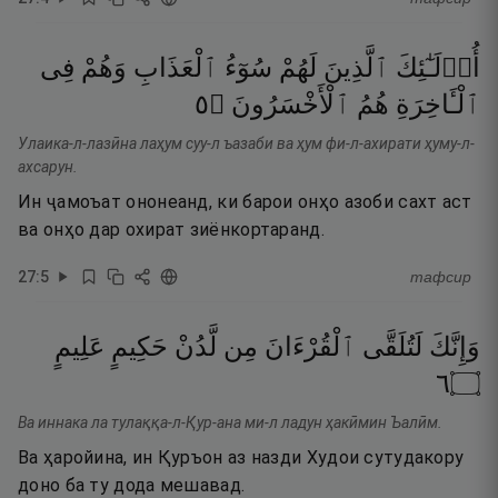
أُو۟لَـٰٓئِكَ
ٱلَّذِينَ
لَهُمْ
سُوٓءُ
ٱلْعَذَابِ
وَهُمْ
فِى
٥
۝
ٱلْأَخْسَرُونَ
هُمُ
ٱلْـَٔاخِرَةِ
Улаика-л-лазӣна лаҳум суу-л ъазаби ва ҳум фи-л-ахирати ҳуму-л-
ахсарун.
Ин ҷамоъат ононеанд, ки барои онҳо азоби сахт аст
ва онҳо дар охират зиёнкортаранд.
27
:
5
тафсир
وَإِنَّكَ
لَتُلَقَّى
ٱلْقُرْءَانَ
مِن
لَّدُنْ
حَكِيمٍ
عَلِيمٍ
٦
۝
Ва иннака ла тулаққа-л-Қур-ана ми-л ладун ҳакӣмин Ъалӣм.
Ва ҳаройина, ин Қуръон аз назди Худои сутудакору
доно ба ту дода мешавад.