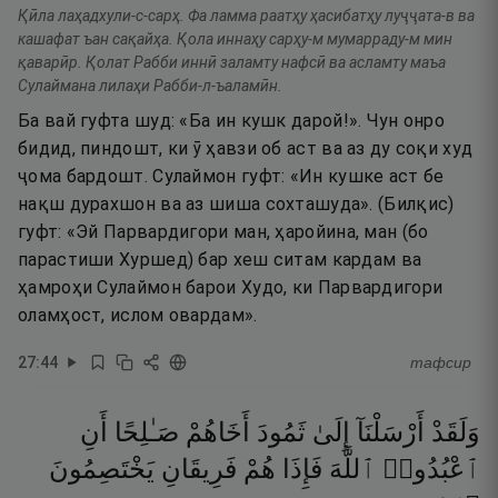
Қӣла лаҳадхули-с-сарҳ. Фа ламма раатҳу ҳасибатҳу луҷҷата-в ва
кашафат ъан сақайҳа. Қола иннаҳу сарҳу-м мумарраду-м мин
қаварӣр. Қолат Рабби иннӣ заламту нафсӣ ва асламту маъа
Сулаймана лилаҳи Рабби-л-ъаламӣн.
Ба вай гуфта шуд: «Ба ин кушк дарой!». Чун онро
бидид, пиндошт, ки ӯ ҳавзи об аст ва аз ду соқи худ
ҷома бардошт. Сулаймон гуфт: «Ин кушке аст бе
нақш дурахшон ва аз шиша сохташуда». (Билқис)
гуфт: «Эй Парвардигори ман, ҳаройина, ман (бо
парастиши Хуршед) бар хеш ситам кардам ва
ҳамроҳи Сулаймон барои Худо, ки Парвардигори
оламҳост, ислом овардам».
27
:
44
тафсир
وَلَقَدْ
أَرْسَلْنَآ
إِلَىٰ
ثَمُودَ
أَخَاهُمْ
صَـٰلِحًا
أَنِ
ٱعْبُدُوا۟
ٱللَّهَ
فَإِذَا
هُمْ
فَرِيقَانِ
يَخْتَصِمُونَ