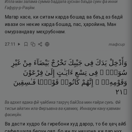
Илла ман залама сумма баддала ҳуснан баъда суин фа иннӣ
Ғафуру-р-Раҳӣм.
Магар касе, ки ситам карда бошад ва баъд аз бадӣ
ивази он некие карда бошад, пас, ҳаройина, Ман
омурзандаву меҳрубонам.
27
:
11
тафсир
وَأَدْخِلْ
يَدَكَ
فِى
جَيْبِكَ
تَخْرُجْ
بَيْضَآءَ
مِنْ
غَيْرِ
سُوٓءٍۢ ۖ
فِى
تِسْعِ
ءَايَـٰتٍ
إِلَىٰ
فِرْعَوْنَ
وَقَوْمِهِۦٓ ۚ
إِنَّهُمْ
كَانُوا۟
قَوْمًۭا
فَـٰسِقِينَ
١٢
۝
Ва адхил ядака фӣ ҷайбика тахруҷ байЗоа мин ғайри суиъ. Фӣ
тисъи айатин ила Фиръавна ва қавмиҳ. Иннаҳум кану қавман
фасиқӣн.
Ва дасти худро ба гиребони худ дарор, то бе ҳеҷ айб
сафедшуда берун ояд, бо ин ду нишона, ки дар нуҳ