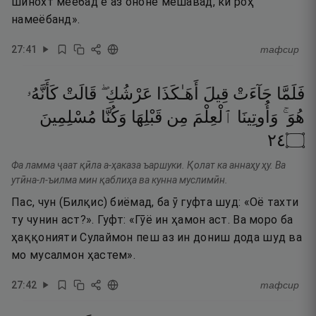
шинохт меёбад ё аз ононе мешавад, ки роҳ
намеёбанд».
27
:
41
тафсир
فَلَمَّا
جَآءَتْ
قِيلَ
أَهَـٰكَذَا
عَرْشُكِ ۖ
قَالَتْ
كَأَنَّهُۥ
هُوَ ۚ
وَأُوتِينَا
ٱلْعِلْمَ
مِن
قَبْلِهَا
وَكُنَّا
مُسْلِمِينَ
٤٢
۝
Фа ламма ҷаат қӣла а-ҳаказа ъаршуки. Қолат ка аннаҳу ҳу. Ва
утӣна-л-ъилма мин қаблиҳа ва кунна муслимӣн.
Пас, чун (Билқис) биёмад, ба ӯ гуфта шуд: «Оё тахти
ту чунин аст?». Гуфт: «Гӯё ин ҳамон аст. Ва моро ба
ҳаққонияти Сулаймон пеш аз ин дониш дода шуд ва
мо мусалмон ҳастем».
27
:
42
тафсир