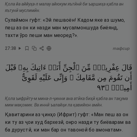
Қола йа аййуҳа-л малау айюкум яътӣнӣ би ъаршиҳа қабла ан
яътунӣ муслимӣн.
Сулаймон гуфт: «Эй пешвоён! Кадом яке аз шумо,
пеш аз он ки назди ман мусалмоншуда биёянд,
тахти ӯро пеши ман меоред?».
27
:
38
тафсир
قَالَ
عِفْرِيتٌۭ
مِّنَ
ٱلْجِنِّ
أَنَا۠
ءَاتِيكَ
بِهِۦ
قَبْلَ
أَن
تَقُومَ
مِن
مَّقَامِكَ ۖ
وَإِنِّى
عَلَيْهِ
لَقَوِىٌّ
٣٩
۝
أَمِينٌۭ
Қола ъифрӣту-м мина-л-ҷинни ана атӣка биҳӣ қабла ан тақума
мим мақомик. Ва иннӣ ъалайҳи ла қавийюн амӣн.
Қавитарини аз ҷинҳо (Ифрит) гуфт: «Ман пеш аз он
ки ту аз ҷои худ бархезӣ, онро назди ту биёварам ва
ба дурустӣ, ки ман бар он тавоноӣ бо амонатам».