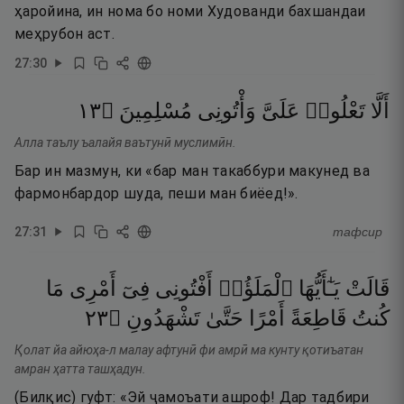
ҳаройина, ин нома бо номи Худованди бахшандаи
меҳрубон аст.
27
:
30
٣١
۝
مُسْلِمِينَ
وَأْتُونِى
عَلَىَّ
تَعْلُوا۟
أَلَّا
Алла таълу ъалайя ваътунӣ муслимӣн.
Бар ин мазмун, ки «бар ман такаббури макунед ва
фармонбардор шуда, пеши ман биёед!».
27
:
31
тафсир
قَالَتْ
يَـٰٓأَيُّهَا
ٱلْمَلَؤُا۟
أَفْتُونِى
فِىٓ
أَمْرِى
مَا
٣٢
۝
تَشْهَدُونِ
حَتَّىٰ
أَمْرًا
قَاطِعَةً
كُنتُ
Қолат йа айюҳа-л малау афтунӣ фи амрӣ ма кунту қотиъатан
амран ҳатта ташҳадун.
(Билқис) гуфт: «Эй ҷамоъати ашроф! Дар тадбири