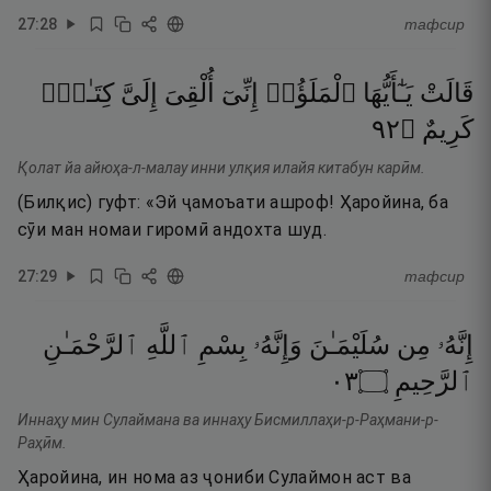
27
:
28
тафсир
قَالَتْ
يَـٰٓأَيُّهَا
ٱلْمَلَؤُا۟
إِنِّىٓ
أُلْقِىَ
إِلَىَّ
كِتَـٰبٌۭ
٢٩
۝
كَرِيمٌ
Қолат йа айюҳа-л-малау инни улқия илайя китабун карӣм.
(Билқис) гуфт: «Эй ҷамоъати ашроф! Ҳаройина, ба
сӯи ман номаи гиромӣ андохта шуд.
27
:
29
тафсир
إِنَّهُۥ
مِن
سُلَيْمَـٰنَ
وَإِنَّهُۥ
بِسْمِ
ٱللَّهِ
ٱلرَّحْمَـٰنِ
٣٠
۝
ٱلرَّحِيمِ
Иннаҳу мин Сулаймана ва иннаҳу Бисмиллаҳи-р-Раҳмани-р-
Раҳӣм.
Ҳаройина, ин нома аз ҷониби Сулаймон аст ва