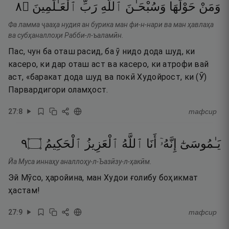
٨
۝
ٱلْعَـٰلَمِينَ
رَبِّ
ٱللَّهِ
وَسُبْحَـٰنَ
حَوْلَهَا
وَمَنْ
Фа ламма ҷааҳа нудия ан бурика ман фи-н-нари ва ман ҳавлаҳа
ва субҳаналлоҳи Рабби-л-ъаламӣн.
Пас, чун ба оташ расид, ба ӯ нидо дода шуд, ки
касеро, ки дар оташ аст ва касеро, ки атрофи вай
аст, «баракат дода шуд ва покӣ Худойрост, ки (Ӯ)
Парвардигори оламҳост.
27
:
8
тафсир
٩
۝
ٱلْحَكِيمُ
ٱلْعَزِيزُ
ٱللَّهُ
أَنَا
إِنَّهُۥٓ
يَـٰمُوسَىٰٓ
Йа Муса иннаҳу аналлоҳу-л-Ъазӣзу-л-ҳакӣм.
Эй Мӯсо, ҳаройина, ман Худои ғолибу боҳикмат
ҳастам!
27
:
9
тафсир