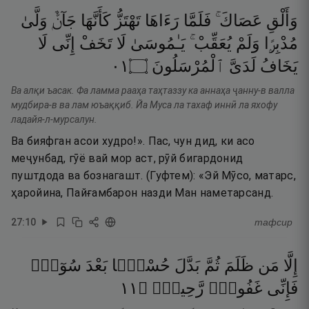
وَأَلْقِ
عَصَاكَ ۚ
فَلَمَّا
رَءَاهَا
تَهْتَزُّ
كَأَنَّهَا
جَآنٌّۭ
وَلَّىٰ
مُدْبِرًۭا
وَلَمْ
يُعَقِّبْ ۚ
يَـٰمُوسَىٰ
لَا
تَخَفْ
إِنِّى
لَا
١٠
۝
ٱلْمُرْسَلُونَ
لَدَىَّ
يَخَافُ
Ва алқи ъасак. Фа ламма рааҳа таҳтаззу ка аннаҳа ҷанну-в валла
мудбира-в ва лам юъаққиб. Йа Муса ла тахаф иннӣ ла яхофу
ладайя-л-мурсалун.
Ва бияфган асои худро!». Пас, чун дид, ки асо
меҷунбад, гӯё вай мор аст, рӯй бигардонид
пуштдода ва бознагашт. (Гуфтем): «Эй Мӯсо, матарс,
ҳаройина, Пайғамбарон назди Ман наметарсанд.
27
:
10
тафсир
إِلَّا
مَن
ظَلَمَ
ثُمَّ
بَدَّلَ
حُسْنًۢا
بَعْدَ
سُوٓءٍۢ
١١
۝
رَّحِيمٌۭ
غَفُورٌۭ
فَإِنِّى