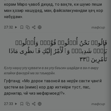
корам Маро ҷавоб диҳед, то вақте, ки шумо пеши
ман ҳозир нашудед, ман, файсалакунандаи ҳеҷ кор
набудам».
27
:
32
тафсир
قَالُوا۟
نَحْنُ
أُو۟لُوا۟
قُوَّةٍۢ
وَأُو۟لُوا۟
بَأْسٍۢ
شَدِيدٍۢ
وَٱلْأَمْرُ
إِلَيْكِ
فَٱنظُرِى
مَاذَا
٣٣
۝
تَأْمُرِينَ
Қолу наҳну улу қуввати-в ва улу баъсин шадӣди-в ва-л-амру
илайки фанзурӣ ма за таъмурӣн.
Гуфтанд: «Мо дорои тавоноӣ ва нерӯи сахти ҷангӣ
ҳастем ва (аммо) кор дар ихтиёри туст, пас,
дарнигар, чӣ чиз мефармоед!?».
27
:
33
тафсир