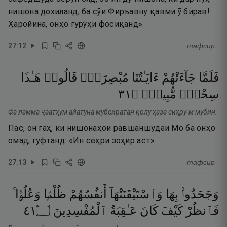
нишона дохиланд, ба сӯи Фиръавну қавми ӯ бирав!
Ҳаройина, онҳо гурӯҳи фосиқанд».
27
:
12
тафсир
فَلَمَّا
جَآءَتْهُمْ
ءَايَـٰتُنَا
مُبْصِرَةًۭ
قَالُوا۟
هَـٰذَا
١٣
۝
مُّبِينٌۭ
سِحْرٌۭ
Фа ламма ҷаатҳум айатуна мубсиратан қолу ҳаза сиҳру-м мубӣн.
Пас, он гаҳ, ки нишонаҳои равшаншудаи Мо ба онҳо
омад, гуфтанд: «Ин сеҳри зоҳир аст».
27
:
13
тафсир
وَجَحَدُوا۟
بِهَا
وَٱسْتَيْقَنَتْهَآ
أَنفُسُهُمْ
ظُلْمًۭا
وَعُلُوًّۭا ۚ
١٤
۝
ٱلْمُفْسِدِينَ
عَـٰقِبَةُ
كَانَ
كَيْفَ
فَٱنظُرْ