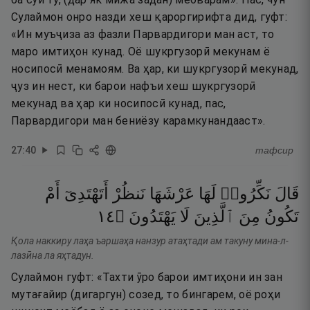
Сулаймон онро назди хеш қароргирифта дид, гуфт:
«Ин муъҷиза аз фазли Парвардигори ман аст, то
маро имтиҳон кунад. Оё шукргузорӣ мекунам ё
носипосӣ менамоям. Ва ҳар, ки шукргузорӣ мекунад,
ҷуз ин нест, ки барои нафъи хеш шукргузорӣ
мекунад ва ҳар ки носипосӣ кунад, пас,
Парвардигори ман бениёзу карамкунандааст».
27
:
40
тафсир
قَالَ
نَكِّرُوا۟
لَهَا
عَرْشَهَا
نَنظُرْ
أَتَهْتَدِىٓ
أَمْ
٤١
۝
يَهْتَدُونَ
لَا
ٱلَّذِينَ
مِنَ
تَكُونُ
Қола наккиру лаҳа ъаршаҳа нанзур атаҳтади ам такуну мина-л-
лазӣна ла яҳтадун.
Сулаймон гуфт: «Тахти ӯро барои имтиҳони ин зан
мутағайир (дигаргун) созед, то бингарем, оё роҳи