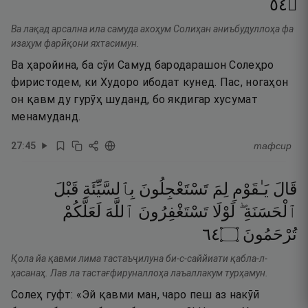
٤٥
۝
Ва лақад арсална ила самуда ахоҳум Солиҳан аниъбудуллоҳа фа
изаҳум фарӣқони яхтасимун.
Ва ҳаройина, ба сӯи Самуд бародарашон Солеҳро
фиристодем, ки Худоро ибодат кунед. Пас, ногаҳон
он қавм ду гурӯҳ шуданд, бо якдигар хусумат
менамуданд.
27
:
45
тафсир
قَالَ
يَـٰقَوْمِ
لِمَ
تَسْتَعْجِلُونَ
بِٱلسَّيِّئَةِ
قَبْلَ
ٱلْحَسَنَةِ ۖ
لَوْلَا
تَسْتَغْفِرُونَ
ٱللَّهَ
لَعَلَّكُمْ
٤٦
۝
تُرْحَمُونَ
Қола йа қавми лима тастаъҷилуна би-с-саййиати қабла-л-
ҳасанаҳ. Лав ла тастағфируналлоҳа лаъаллакум турҳамун.
Солеҳ гуфт: «Эй қавми ман, чаро пеш аз накӯӣ