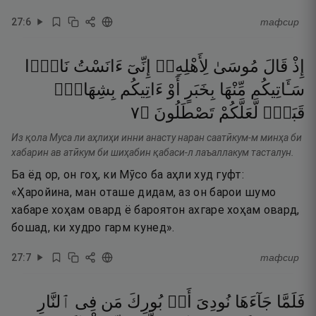
27
:
6
тафсир
إِذْ
قَالَ
مُوسَىٰ
لِأَهْلِهِۦٓ
إِنِّىٓ
ءَانَسْتُ
نَارًۭا
سَـَٔاتِيكُم
مِّنْهَا
بِخَبَرٍ
أَوْ
ءَاتِيكُم
بِشِهَابٍۢ
٧
۝
تَصْطَلُونَ
لَّعَلَّكُمْ
قَبَسٍۢ
Из қола Муса ли аҳлиҳи инни анасту наран саатӣкум-м минҳа би
хабарин ав атӣкум би шиҳабин қабаси-л лаъаллакум тасталун.
Ба ёд ор, он гоҳ, ки Мӯсо ба аҳли худ гуфт:
«Ҳаройина, ман оташе дидам, аз он барои шумо
хабаре хоҳам овард ё бароятон ахгаре хоҳам овард,
бошад, ки худро гарм кунед».
27
:
7
тафсир
فَلَمَّا
جَآءَهَا
نُودِىَ
أَنۢ
بُورِكَ
مَن
فِى
ٱلنَّارِ