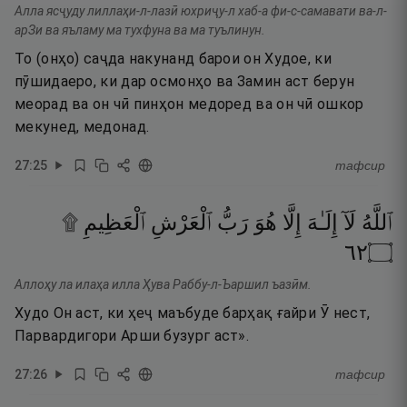
Алла ясҷуду лиллаҳи-л-лазӣ юхриҷу-л хаб-а фи-с-самавати ва-л-
арЗи ва яъламу ма тухфуна ва ма туълинун.
То (онҳо) саҷда накунанд барои он Худое, ки
пӯшидаеро, ки дар осмонҳо ва Замин аст берун
меорад ва он чӣ пинҳон медоред ва он чӣ ошкор
мекунед, медонад.
27
:
25
тафсир
ٱللَّهُ
لَآ
إِلَـٰهَ
إِلَّا
هُوَ
رَبُّ
ٱلْعَرْشِ
ٱلْعَظِيمِ ۩‏
٢٦
۝
Аллоҳу ла илаҳа илла Ҳува Раббу-л-Ъаршил ъазӣм.
Худо Он аст, ки ҳеҷ маъбуде барҳақ ғайри Ӯ нест,
Парвардигори Арши бузург аст».
27
:
26
тафсир