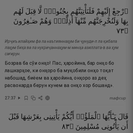
ٱرْجِعْ
إِلَيْهِمْ
فَلَنَأْتِيَنَّهُم
بِجُنُودٍۢ
لَّا
قِبَلَ
لَهُم
بِهَا
وَلَنُخْرِجَنَّهُم
مِّنْهَآ
أَذِلَّةًۭ
وَهُمْ
صَـٰغِرُونَ
٣٧
۝
Ирҷиъ илайҳим фа ла наътияннаҳум би ҷунуди-л ла қибала
лаҳум биҳа ва ла нухриҷаннаҳум-м минҳа азиллата-в ва ҳум
сағирун.
Бозрав ба сӯи онҳо! Пас, ҳаройина, бар онҳо бо
лашкарҳое, ки онҳоро ба муқобили онҳо тоқат
набошад, биёем ва ҳаройина, онҳоро аз деҳ
расвокарда берун кунем ва онҳо хор бошанд».
27
:
37
тафсир
قَالَ
يَـٰٓأَيُّهَا
ٱلْمَلَؤُا۟
أَيُّكُمْ
يَأْتِينِى
بِعَرْشِهَا
قَبْلَ
٣٨
۝
مُسْلِمِينَ
يَأْتُونِى
أَن