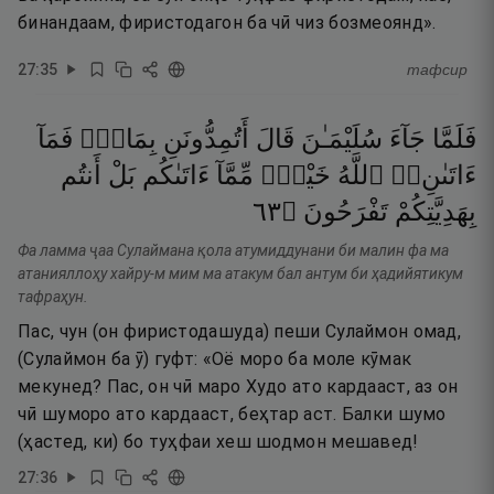
бинандаам, фиристодагон ба чӣ чиз бозмеоянд».
27
:
35
тафсир
فَلَمَّا
جَآءَ
سُلَيْمَـٰنَ
قَالَ
أَتُمِدُّونَنِ
بِمَالٍۢ
فَمَآ
ءَاتَىٰنِۦَ
ٱللَّهُ
خَيْرٌۭ
مِّمَّآ
ءَاتَىٰكُم
بَلْ
أَنتُم
٣٦
۝
تَفْرَحُونَ
بِهَدِيَّتِكُمْ
Фа ламма ҷаа Сулаймана қола атумиддунани би малин фа ма
атанияллоҳу хайру-м мим ма атакум бал антум би ҳадийятикум
тафраҳун.
Пас, чун (он фиристодашуда) пеши Сулаймон омад,
(Сулаймон ба ӯ) гуфт: «Оё моро ба моле кӯмак
мекунед? Пас, он чӣ маро Худо ато кардааст, аз он
чӣ шуморо ато кардааст, беҳтар аст. Балки шумо
(ҳастед, ки) бо туҳфаи хеш шодмон мешавед!
27
:
36