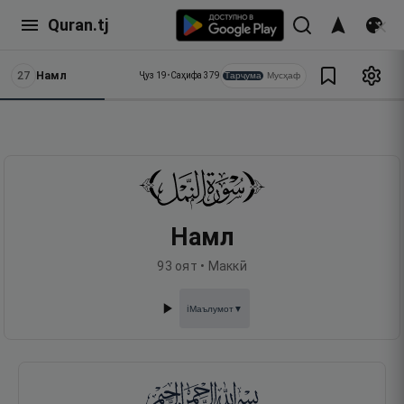
Quran.tj
27
Намл
Тарҷума
Мусҳаф
Ҷуз
19
•
Саҳифа
379
Намл
93
оят •
Маккӣ
Маълумот
▼
ℹ️