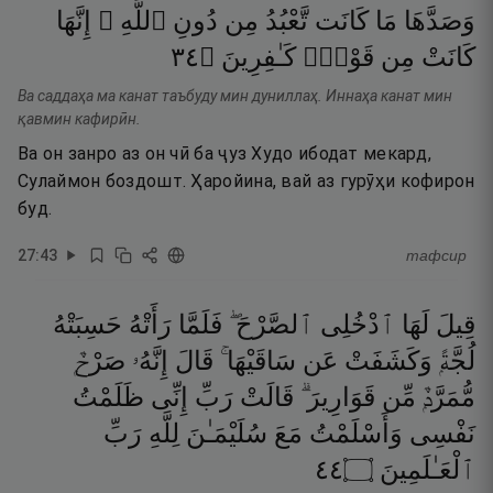
وَصَدَّهَا
مَا
كَانَت
تَّعْبُدُ
مِن
دُونِ
ٱللَّهِ ۖ
إِنَّهَا
٤٣
۝
كَـٰفِرِينَ
قَوْمٍۢ
مِن
كَانَتْ
Ва саддаҳа ма канат таъбуду мин дуниллаҳ. Иннаҳа канат мин
қавмин кафирӣн.
Ва он занро аз он чӣ ба ҷуз Худо ибодат мекард,
Сулаймон боздошт. Ҳаройина, вай аз гурӯҳи кофирон
буд.
27
:
43
тафсир
قِيلَ
لَهَا
ٱدْخُلِى
ٱلصَّرْحَ ۖ
فَلَمَّا
رَأَتْهُ
حَسِبَتْهُ
لُجَّةًۭ
وَكَشَفَتْ
عَن
سَاقَيْهَا ۚ
قَالَ
إِنَّهُۥ
صَرْحٌۭ
مُّمَرَّدٌۭ
مِّن
قَوَارِيرَ ۗ
قَالَتْ
رَبِّ
إِنِّى
ظَلَمْتُ
نَفْسِى
وَأَسْلَمْتُ
مَعَ
سُلَيْمَـٰنَ
لِلَّهِ
رَبِّ
٤٤
۝
ٱلْعَـٰلَمِينَ