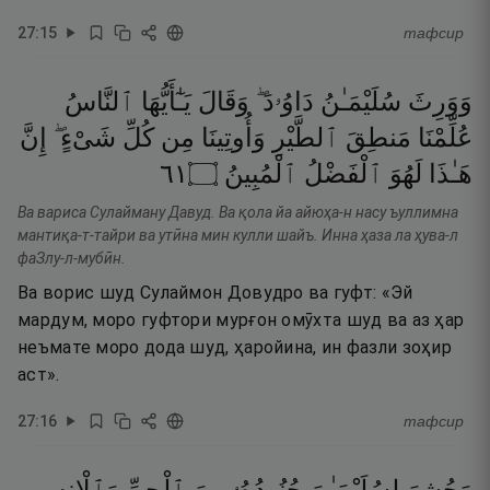
27
:
15
тафсир
وَوَرِثَ
سُلَيْمَـٰنُ
دَاوُۥدَ ۖ
وَقَالَ
يَـٰٓأَيُّهَا
ٱلنَّاسُ
عُلِّمْنَا
مَنطِقَ
ٱلطَّيْرِ
وَأُوتِينَا
مِن
كُلِّ
شَىْءٍ ۖ
إِنَّ
١٦
۝
ٱلْمُبِينُ
ٱلْفَضْلُ
لَهُوَ
هَـٰذَا
Ва вариса Сулайману Давуд. Ва қола йа айюҳа-н насу ъуллимна
мантиқа-т-тайри ва утӣна мин кулли шайъ. Инна ҳаза ла ҳува-л
фаЗлу-л-мубӣн.
Ва ворис шуд Сулаймон Довудро ва гуфт: «Эй
мардум, моро гуфтори мурғон омӯхта шуд ва аз ҳар
неъмате моро дода шуд, ҳаройина, ин фазли зоҳир
аст».
27
:
16
тафсир