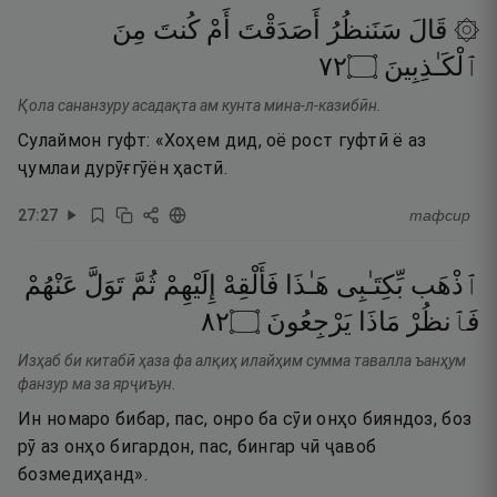
۞ قَالَ
سَنَنظُرُ
أَصَدَقْتَ
أَمْ
كُنتَ
مِنَ
٢٧
۝
ٱلْكَـٰذِبِينَ
Қола сананзуру асадақта ам кунта мина-л-казибӣн.
Сулаймон гуфт: «Хоҳем дид, оё рост гуфтӣ ё аз
ҷумлаи дурӯғгӯён ҳастӣ.
27
:
27
тафсир
ٱذْهَب
بِّكِتَـٰبِى
هَـٰذَا
فَأَلْقِهْ
إِلَيْهِمْ
ثُمَّ
تَوَلَّ
عَنْهُمْ
٢٨
۝
يَرْجِعُونَ
مَاذَا
فَٱنظُرْ
Изҳаб би китабӣ ҳаза фа алқиҳ илайҳим сумма тавалла ъанҳум
фанзур ма за ярҷиъун.
Ин номаро бибар, пас, онро ба сӯи онҳо бияндоз, боз
рӯ аз онҳо бигардон, пас, бингар чӣ ҷавоб
бозмедиҳанд».