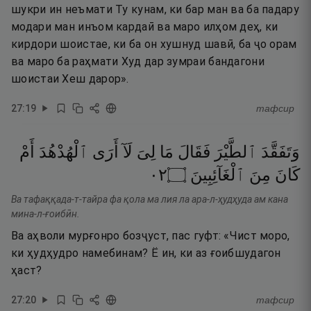
шукри ин неъмати Ту кунам, ки бар ман ва ба падару
модари ман инъом кардаӣ ва маро илҳом деҳ, ки
кирдори шоистае, ки ба он хушнуд шавӣ, ба ҷо орам
ва маро ба раҳмати Худ дар зумраи бандагони
шоистаи Хеш дарор».
27
:
19
тафсир
وَتَفَقَّدَ
ٱلطَّيْرَ
فَقَالَ
مَا
لِىَ
لَآ
أَرَى
ٱلْهُدْهُدَ
أَمْ
٢٠
۝
ٱلْغَآئِبِينَ
مِنَ
كَانَ
Ва тафаққада-т-тайра фа қола ма лия ла ара-л-ҳудҳуда ам кана
мина-л-ғоибӣн.
Ва аҳволи мурғонро бозҷуст, пас гуфт: «Чист моро,
ки ҳудҳудро намебинам? Ё ин, ки аз ғоибшудагон
ҳаст?
27
:
20
тафсир