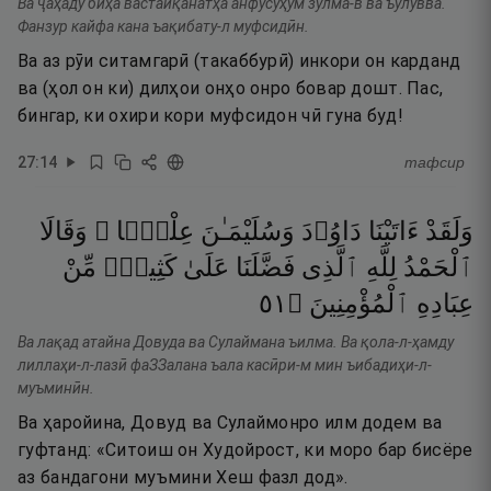
Ва ҷаҳаду биҳа вастайқанатҳа анфусуҳум зулма-в ва ъулувва.
Фанзур кайфа кана ъақибату-л муфсидӣн.
Ва аз рӯи ситамгарӣ (такаббурӣ) инкори он карданд
ва (ҳол он ки) дилҳои онҳо онро бовар дошт. Пас,
бингар, ки охири кори муфсидон чӣ гуна буд!
27
:
14
тафсир
وَلَقَدْ
ءَاتَيْنَا
دَاوُۥدَ
وَسُلَيْمَـٰنَ
عِلْمًۭا ۖ
وَقَالَا
ٱلْحَمْدُ
لِلَّهِ
ٱلَّذِى
فَضَّلَنَا
عَلَىٰ
كَثِيرٍۢ
مِّنْ
١٥
۝
ٱلْمُؤْمِنِينَ
عِبَادِهِ
Ва лақад атайна Довуда ва Сулаймана ъилма. Ва қола-л-ҳамду
лиллаҳи-л-лазӣ фаЗЗалана ъала касӣри-м мин ъибадиҳи-л-
муъминӣн.
Ва ҳаройина, Довуд ва Сулаймонро илм додем ва
гуфтанд: «Ситоиш он Худойрост, ки моро бар бисёре
аз бандагони муъмини Хеш фазл дод».