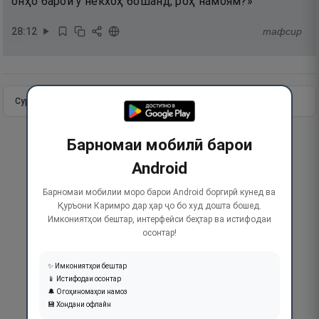
онҳо барои ӯ некхоҳ бошанд, роҳ намоям?»
28
:
12
тафсир
Сураи пурра
Идома додан
Барномаи мобилӣ барои
Android
Барномаи мобилии моро барои Android боргирӣ кунед ва
Қуръони Каримро дар ҳар ҷо бо худ дошта бошед.
Имкониятҳои бештар, интерфейси беҳтар ва истифодаи
осонтар!
✨ Имкониятҳои бештар
📱 Истифодаи осонтар
🔔 Огоҳиномаҳои намоз
💾 Хондани офлайн