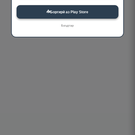
📥
Боргирӣ аз Play Store
Баъдтар