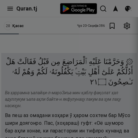
Quran.tj
28
Қасас
Ҷуз
20
•
Саҳифа
386
۞ وَحَرَّمْنَا
عَلَيْهِ
ٱلْمَرَاضِعَ
مِن
قَبْلُ
فَقَالَتْ
هَلْ
أَدُلُّكُمْ
عَلَىٰٓ
أَهْلِ
بَيْتٍۢ
يَكْفُلُونَهُۥ
لَكُمْ
وَهُمْ
لَهُۥ
١٢
۝
نَـٰصِحُونَ
Ва ҳаррамна ъалайҳи-л-мароЗиъа мин қаблу фақолат ҳал
адуллукум ъала аҳли байти-н якфулунаҳу лакум ва ҳум лаҳу
насиҳун.
Ва пеш аз омадани хоҳари ӯ ҳаром сохтем бар Мӯсо
шири доягонро. Пас, (хоҳараш) гуфт: «Оё шуморо
бар аҳли хонае, ки парастории ин тифлро кунанд ва