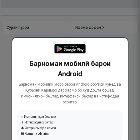
Сураи пурра
Идома додан
Барномаи мобилӣ барои
Android
Барномаи мобилии моро барои Android боргирӣ кунед ва
Қуръони Каримро дар ҳар ҷо бо худ дошта бошед.
Имкониятҳои бештар, интерфейси беҳтар ва истифодаи
осонтар!
✨ Имкониятҳои бештар
📱 Истифодаи осонтар
🔔 Огоҳиномаҳои намоз
💾 Хондани офлайн