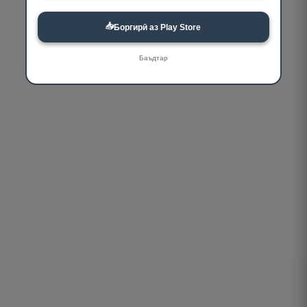
📥
Боргирӣ аз Play Store
Баъдтар