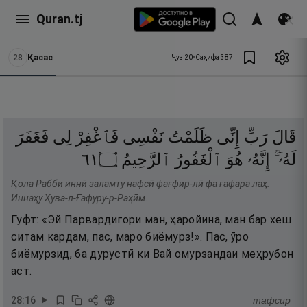
Quran.tj
28
Қасас
Ҷуз
20
•
Саҳифа
387
قَالَ
رَبِّ
إِنِّى
ظَلَمْتُ
نَفْسِى
فَٱغْفِرْ
لِى
فَغَفَرَ
١٦
۝
ٱلرَّحِيمُ
ٱلْغَفُورُ
هُوَ
إِنَّهُۥ
لَهُۥٓ ۚ
Қола Рабби иннӣ заламту нафсӣ фағфир-лӣ фа ғафара лаҳ.
Иннаҳу Ҳува-л-Ғафуру-р-Раҳӣм.
Гуфт: «Эй Парвардигори ман, ҳаройина, ман бар хеш
ситам кардам, пас, маро биёмурз!». Пас, ӯро
биёмурзид, ба дурустӣ ки Вай омурзандаи меҳрубон
аст.
28
:
16
тафсир