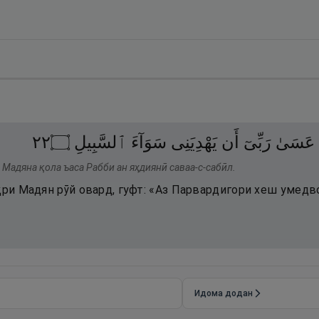
٢٢
۝
ٱلسَّبِيلِ
سَوَآءَ
يَهْدِيَنِى
أَن
رَبِّىٓ
عَسَىٰ
 Мадяна қола ъаса Рабби ан яҳдиянӣ саваа-с-сабӣл.
ҳри Мадян рӯй овард, гуфт: «Аз Парвардигори хеш умедв
Идома додан