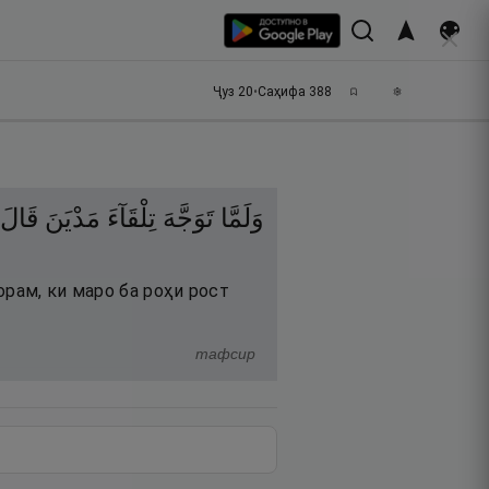
Ҷуз
20
•
Саҳифа
388
وَلَمَّا
تَوَجَّهَ
تِلْقَآءَ
مَدْيَنَ
قَالَ
орам, ки маро ба роҳи рост
тафсир