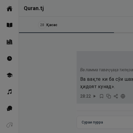
Quran.tj
Асосӣ
28
Қасас
Қуръон
Саҳеҳи Бухорӣ
Вақтҳои намоз
Ва ламма таваҷҷаҳа тилқоа
Омӯзиш
Ва вақте ки ба сӯи ша
ҳидоят кунад».
Қироат
28
:
22
Иқтибосҳо аз Қуръон
Сураи пурра
Зикрҳо