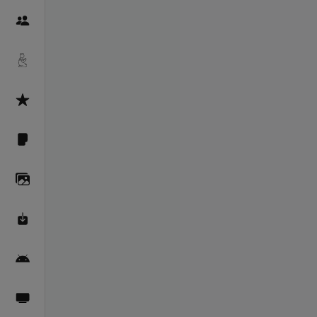
Пайғамбарон
Дуоҳо
Асмоул Ҳусно
Фарзи айн
Галерея
Махзани Маърифат
Барномаи мобилӣ
Пахшҳои зинда