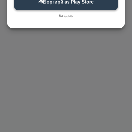
📥
Боргирӣ аз Play Store
Баъдтар