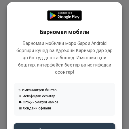
Барномаи мобилӣ
Барномаи мобилии моро барои Android
боргирӣ кунед ва Қуръони Каримро дар ҳар
ҷо бо худ дошта бошед. Имкониятҳои
бештар, интерфейси беҳтар ва истифодаи
осонтар!
✨ Имкониятҳои бештар
📱 Истифодаи осонтар
🔔 Огоҳиномаҳои намоз
💾 Хондани офлайн