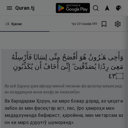
Quran.tj
28
Қасас
Ҷуз
20
•
Саҳифа
389
وَأَخِى
هَـٰرُونُ
هُوَ
أَفْصَحُ
مِنِّى
لِسَانًۭا
فَأَرْسِلْهُ
مَعِىَ
رِدْءًۭا
يُصَدِّقُنِىٓ ۖ
إِنِّىٓ
أَخَافُ
أَن
يُكَذِّبُونِ
٣٤
۝
Ва ахӣ Ҳаруну ҳува афсаҳу миннӣ лисанан фа арсилҳу маъия рид-
ан юсаддиқуни инни ахофу ан юказзибун.
Ва бародарам Ҳорун, ки маро бовар дорад, аз ҷиҳати
забон аз ман фасеҳтар аст, пас, ӯро ҳамроҳи ман
мададкунанда бифирист, ҳаройина, ман метарсам аз
он ки маро дуруғгӯ шуморанд».