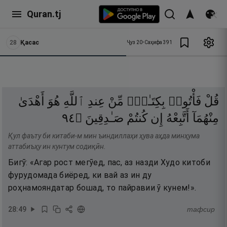
Quran.tj
28
Қасас
Ҷуз
20
•
Саҳифа
391
قُلْ
فَأْتُوا۟
بِكِتَـٰبٍۢ
مِّنْ
عِندِ
ٱللَّهِ
هُوَ
أَهْدَىٰ
٤٩
۝
صَـٰدِقِينَ
كُنتُمْ
إِن
أَتَّبِعْهُ
مِنْهُمَآ
Қул фаъту би китаби-м мин ъиндиллаҳи ҳува аҳда минҳума
аттабиъҳу ин кунтум содиқӣн.
Бигӯ: «Агар рост мегӯед, пас, аз назди Худо китоби
фурудомада биёред, ки вай аз ин ду
роҳнамояндатар бошад, то пайравии ӯ кунем!».
28
:
49
тафсир