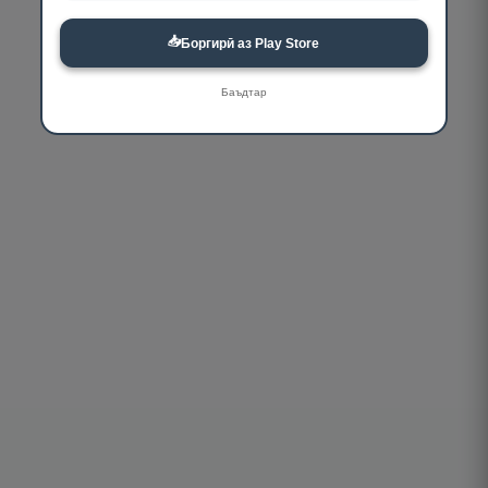
📥
Боргирӣ аз Play Store
Баъдтар