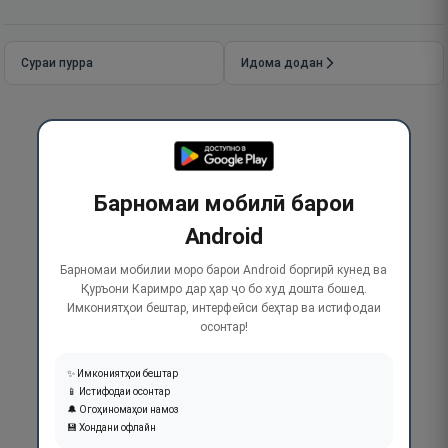
Сураи пурра
Идома додан
Барномаи мобилӣ барои
Android
Барномаи мобилии моро барои Android боргирӣ кунед ва
Қуръони Каримро дар ҳар ҷо бо худ дошта бошед.
Имкониятҳои бештар, интерфейси беҳтар ва истифодаи
осонтар!
✨ Имкониятҳои бештар
📱 Истифодаи осонтар
🔔 Огоҳиномаҳои намоз
💾 Хондани офлайн