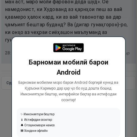
ман аст, маро моли фаровон дода шуд». Оё
намедонист, ки Худованд аз қарнҳои пеш аз вай
қавмеро ҳалок кард, ки аз вай тавонотар ва дар
ҷамъият бештар буданд? Ва (дигар гунаҳгорон)-ро,
ки онҳо аз чеҳраи сиёҳашон маълуманд аз
гуноҳонашон пурсида намешаванд.
28
:
78
тафсир
Барномаи мобилӣ барои
Android
Барномаи мобилии моро барои Android боргирӣ кунед ва
Сураи пурра
Идома додан
Қуръони Каримро дар ҳар ҷо бо худ дошта бошед.
Имкониятҳои бештар, интерфейси беҳтар ва истифодаи
осонтар!
✨ Имкониятҳои бештар
📱 Истифодаи осонтар
🔔 Огоҳиномаҳои намоз
💾 Хондани офлайн