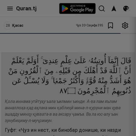
Quran.tj
28
Қасас
Ҷуз
20
•
Саҳифа
395
قَالَ
إِنَّمَآ
أُوتِيتُهُۥ
عَلَىٰ
عِلْمٍ
عِندِىٓ ۚ
أَوَلَمْ
يَعْلَمْ
أَنَّ
ٱللَّهَ
قَدْ
أَهْلَكَ
مِن
قَبْلِهِۦ
مِنَ
ٱلْقُرُونِ
مَنْ
هُوَ
أَشَدُّ
مِنْهُ
قُوَّةًۭ
وَأَكْثَرُ
جَمْعًۭا ۚ
وَلَا
يُسْـَٔلُ
عَن
٧٨
۝
ٱلْمُجْرِمُونَ
ذُنُوبِهِمُ
Қола иннама утӣтуҳу ъала ъилмин ъинди. А-ва лам яълам
анналлоҳа қад аҳлака мин қаблиҳӣ мина-л-қуруни ман ҳува
ашадду минҳу қуввата-в ва аксару ҷамъа. Ва ла юс-алу ъан
зунубиҳиму-л-муҷримун.
Гуфт: «Ҷуз ин нест, ки бинобар донише, ки назди