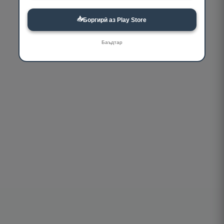
📥
Боргирӣ аз Play Store
Баъдтар