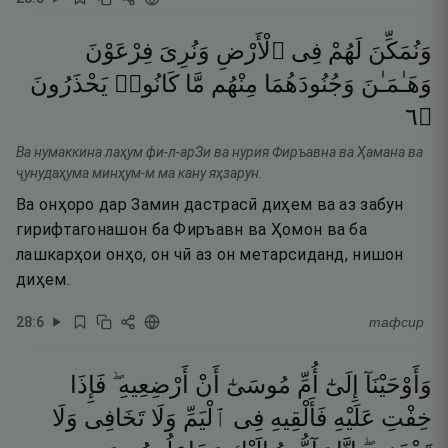
وَنُمَكِّنَ
لَهُمْ
فِى
ٱلْأَرْضِ
وَنُرِىَ
فِرْعَوْنَ
وَهَـٰمَـٰنَ
وَجُنُودَهُمَا
مِنْهُم
مَّا
كَانُوا۟
يَحْذَرُونَ
٦
۝
Ва нумаккина лаҳум фи-л-арЗи ва нурия Фиръавна ва Ҳамана ва
ҷунудаҳума минҳум-м ма кану яҳзарун.
Ва онҳоро дар Замин дастрасӣ диҳем ва аз забун
гирифтагонашон ба Фиръавн ва Ҳомон ва ба
лашкарҳои онҳо, он чӣ аз он метарсиданд, нишон
диҳем.
28
:
6
тафсир
وَأَوْحَيْنَآ
إِلَىٰٓ
أُمِّ
مُوسَىٰٓ
أَنْ
أَرْضِعِيهِ ۖ
فَإِذَا
خِفْتِ
عَلَيْهِ
فَأَلْقِيهِ
فِى
ٱلْيَمِّ
وَلَا
تَخَافِى
وَلَا