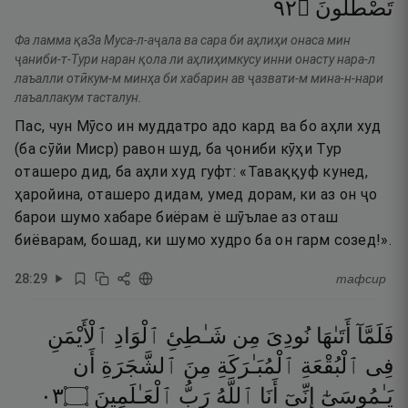
٢٩
۝
تَصْطَلُونَ
Фа ламма қаЗа Муса-л-аҷала ва сара би аҳлиҳи онаса мин
ҷаниби-т-Тури наран қола ли аҳлиҳимкусу инни онасту нара-л
лаъалли отӣкум-м минҳа би хабарин ав ҷазвати-м мина-н-нари
лаъаллакум тасталун.
Пас, чун Мӯсо ин муддатро адо кард ва бо аҳли худ
(ба сӯйи Миср) равон шуд, ба ҷониби кӯҳи Тур
оташеро дид, ба аҳли худ гуфт: «Таваққуф кунед,
ҳаройина, оташеро дидам, умед дорам, ки аз он ҷо
барои шумо хабаре биёрам ё шӯълае аз оташ
биёварам, бошад, ки шумо худро ба он гарм созед!».
28
:
29
тафсир
فَلَمَّآ
أَتَىٰهَا
نُودِىَ
مِن
شَـٰطِئِ
ٱلْوَادِ
ٱلْأَيْمَنِ
فِى
ٱلْبُقْعَةِ
ٱلْمُبَـٰرَكَةِ
مِنَ
ٱلشَّجَرَةِ
أَن
٣٠
۝
ٱلْعَـٰلَمِينَ
رَبُّ
ٱللَّهُ
أَنَا
إِنِّىٓ
يَـٰمُوسَىٰٓ