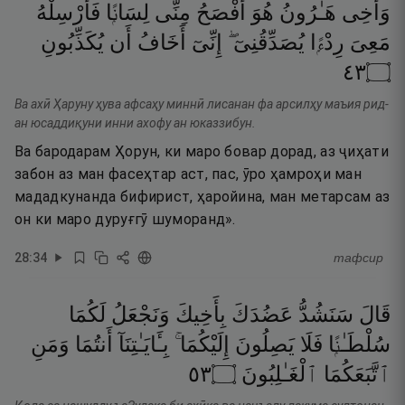
وَأَخِى
هَـٰرُونُ
هُوَ
أَفْصَحُ
مِنِّى
لِسَانًۭا
فَأَرْسِلْهُ
مَعِىَ
رِدْءًۭا
يُصَدِّقُنِىٓ ۖ
إِنِّىٓ
أَخَافُ
أَن
يُكَذِّبُونِ
٣٤
۝
Ва ахӣ Ҳаруну ҳува афсаҳу миннӣ лисанан фа арсилҳу маъия рид-
ан юсаддиқуни инни ахофу ан юказзибун.
Ва бародарам Ҳорун, ки маро бовар дорад, аз ҷиҳати
забон аз ман фасеҳтар аст, пас, ӯро ҳамроҳи ман
мададкунанда бифирист, ҳаройина, ман метарсам аз
он ки маро дуруғгӯ шуморанд».
28
:
34
тафсир
قَالَ
سَنَشُدُّ
عَضُدَكَ
بِأَخِيكَ
وَنَجْعَلُ
لَكُمَا
سُلْطَـٰنًۭا
فَلَا
يَصِلُونَ
إِلَيْكُمَا ۚ
بِـَٔايَـٰتِنَآ
أَنتُمَا
وَمَنِ
٣٥
۝
ٱلْغَـٰلِبُونَ
ٱتَّبَعَكُمَا