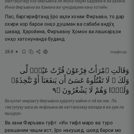
Фалтақатаҳу олу Фиръавна ли якуна лаҳум ъадувва-в ва ҳазана.
Инна Фиръавна ва Ҳамана ва ҷунудаҳума кану хотиӣн.
Пас, баргирифтанд ӯро аҳли хонаи Фиръавн, то дар
охири кор барои онҳо душман ва сабаби андӯҳ
шавад. Ҳаройина, Фиръавну Ҳомон ва лашкарҳои
онҳо хатокунанда буданд.
28
:
8
тафсир
وَقَالَتِ
ٱمْرَأَتُ
فِرْعَوْنَ
قُرَّتُ
عَيْنٍۢ
لِّى
وَلَكَ ۖ
لَا
تَقْتُلُوهُ
عَسَىٰٓ
أَن
يَنفَعَنَآ
أَوْ
نَتَّخِذَهُۥ
٩
۝
يَشْعُرُونَ
لَا
وَهُمْ
وَلَدًۭا
Ва қолат-имраату Фиръавна қуррату ъайни-л лӣ ва лак. Ла
тақтулуҳу ъаса ан янфаъана ав наттахизаҳу валада-в ва ҳум ла
яшъурун.
Ва зани Фиръавн гуфт: «Ин тифл маро ва туро
равшании чашм аст, ӯро накушед, шояд барои мо