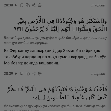
28
:
38
тафсир
وَٱسْتَكْبَرَ
هُوَ
وَجُنُودُهُۥ
فِى
ٱلْأَرْضِ
بِغَيْرِ
٣٩
۝
يُرْجَعُونَ
لَا
إِلَيْنَا
أَنَّهُمْ
وَظَنُّوٓا۟
ٱلْحَقِّ
Вастакбара ҳува ва ҷунудуҳу фи-л-арЗи биғайри-л-ҳаққи ва занну
аннаҳум илайна ла юрҷаъун.
Ва Фиръавну лашкарҳои ӯ дар Замин ба ғайри ҳақ
такаббури карданд ва онҳо гумон карданд, ки ба сӯи
Мо бозгардонида нашаванд.
28
:
39
тафсир
فَأَخَذْنَـٰهُ
وَجُنُودَهُۥ
فَنَبَذْنَـٰهُمْ
فِى
ٱلْيَمِّ ۖ
فَٱنظُرْ
٤٠
۝
ٱلظَّـٰلِمِينَ
عَـٰقِبَةُ
كَانَ
كَيْفَ
Фа ахазнаҳу ва ҷунудаҳу фа набазнаҳум фи-л-ямм. Фанзур кайфа