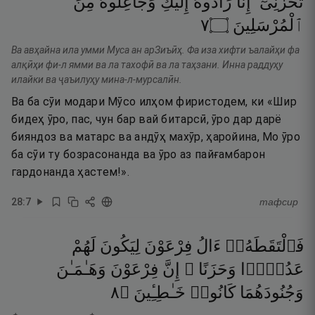
تَحْزَنِىٓ ۖ
إِنَّا
رَآدُّوهُ
إِلَيْكِ
وَجَاعِلُوهُ
مِنَ
٧
۝
ٱلْمُرْسَلِينَ
Ва авҳайна ила умми Муса ан арЗиъӣҳ. Фа иза хифти ъалайҳи фа
алқӣҳи фи-л ямми ва ла тахофӣ ва ла таҳзани. Инна раддуҳу
илайки ва ҷаъилуҳу мина-л-мурсалӣн.
Ва ба сӯи модари Мӯсо илҳом фиристодем, ки «Шир
бидеҳ ӯро, пас, чун бар вай битарсӣ, ӯро дар дарё
бияндоз ва матарс ва андӯҳ махӯр, ҳаройина, Мо ӯро
ба сӯи ту бозрасонанда ва ӯро аз пайғамбарон
гардонанда ҳастем!».
28
:
7
тафсир
فَٱلْتَقَطَهُۥٓ
ءَالُ
فِرْعَوْنَ
لِيَكُونَ
لَهُمْ
عَدُوًّۭا
وَحَزَنًا ۗ
إِنَّ
فِرْعَوْنَ
وَهَـٰمَـٰنَ
٨
۝
خَـٰطِـِٔينَ
كَانُوا۟
وَجُنُودَهُمَا