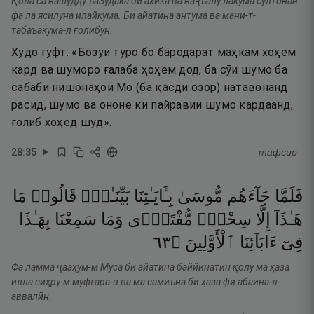
Қола са нашудду ъаЗудака би ахӣка ва наҷъалу лакума султонан
фа ла ясилуна илайкума. Би айатина антума ва мани-т-
табаъакума-л ғолибун.
Худо гуфт: «Бозуи туро бо бародарат маҳкам хоҳем
кард ва шуморо ғалаба ҳоҳем дод, ба сӯи шумо ба
сабаби нишонаҳои Мо (ба қасди озор) натавонанд
расид, шумо ва ононе ки пайравии шумо кардаанд,
ғолиб хоҳед шуд».
28
:
35
тафсир
فَلَمَّا
جَآءَهُم
مُّوسَىٰ
بِـَٔايَـٰتِنَا
بَيِّنَـٰتٍۢ
قَالُوا۟
مَا
هَـٰذَآ
إِلَّا
سِحْرٌۭ
مُّفْتَرًۭى
وَمَا
سَمِعْنَا
بِهَـٰذَا
٣٦
۝
ٱلْأَوَّلِينَ
ءَابَآئِنَا
فِىٓ
Фа ламма ҷааҳум-м Муса би айатина баййинатин қолу ма ҳаза
илла сиҳру-м муфтара-в ва ма самиъна би ҳаза фи абаина-л-
аввалӣн.