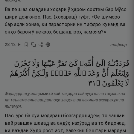
насиҳун.
Ва пеш аз омадани хоҳари ӯ ҳаром сохтем бар Мӯсо
шири доягонро. Пас, (хоҳараш) гуфт: «Оё шуморо
бар аҳли хонае, ки парастории ин тифлро кунанд ва
онҳо барои ӯ некхоҳ бошанд, роҳ намоям?»
28
:
12
тафсир
فَرَدَدْنَـٰهُ
إِلَىٰٓ
أُمِّهِۦ
كَىْ
تَقَرَّ
عَيْنُهَا
وَلَا
تَحْزَنَ
وَلِتَعْلَمَ
أَنَّ
وَعْدَ
ٱللَّهِ
حَقٌّۭ
وَلَـٰكِنَّ
أَكْثَرَهُمْ
١٣
۝
يَعْلَمُونَ
لَا
Фарададнаҳу ила уммиҳӣ кай тақарра ъайнуҳа ва ла таҳзана ва
ли таълама анна ваъдаллоҳи ҳаққу-в ва лакинна аксараҳум ла
яъламун.
Пас, ӯро ба сӯи модараш бозгардонидем, то чашми
вай равшан шавад ва андӯҳ нахӯрад ва то бидонад,
ки ваъдаи Худо рост аст, валекин бештари мардум