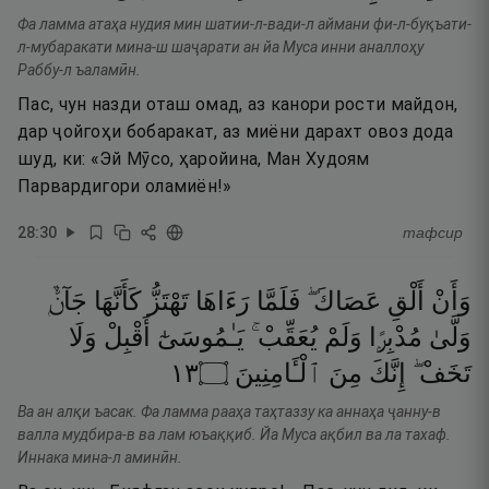
Фа ламма атаҳа нудия мин шатии-л-вади-л аймани фи-л-буқъати-
л-мубаракати мина-ш шаҷарати ан йа Муса инни аналлоҳу
Раббу-л ъаламӣн.
Пас, чун назди оташ омад, аз канори рости майдон,
дар ҷойгоҳи бобаракат, аз миёни дарахт овоз дода
шуд, ки: «Эй Мӯсо, ҳаройина, Ман Худоям
Парвардигори оламиён!»
28
:
30
тафсир
وَأَنْ
أَلْقِ
عَصَاكَ ۖ
فَلَمَّا
رَءَاهَا
تَهْتَزُّ
كَأَنَّهَا
جَآنٌّۭ
وَلَّىٰ
مُدْبِرًۭا
وَلَمْ
يُعَقِّبْ ۚ
يَـٰمُوسَىٰٓ
أَقْبِلْ
وَلَا
٣١
۝
ٱلْـَٔامِنِينَ
مِنَ
إِنَّكَ
تَخَفْ ۖ
Ва ан алқи ъасак. Фа ламма рааҳа таҳтаззу ка аннаҳа ҷанну-в
валла мудбира-в ва лам юъаққиб. Йа Муса ақбил ва ла тахаф.
Иннака мина-л аминӣн.