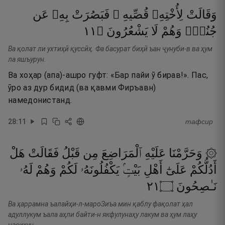
وَقَالَتْ
لِأُخْتِهِۦ
قُصِّيهِ ۖ
فَبَصُرَتْ
بِهِۦ
عَن
١١
۝
يَشْعُرُونَ
لَا
وَهُمْ
جُنُبٍۢ
Ва қолат ли ухтиҳӣ қуссӣҳ. Фа басурат биҳӣ ъан ҷунуби-в ва ҳум
ла яшъурун.
Ва хоҳар (апа)-ашро гуфт: «Бар пайи ӯ бирав!». Пас,
ӯро аз дур бидид (ва қавми Фиръавн)
намедонистанд.
28
:
11
тафсир
۞ وَحَرَّمْنَا
عَلَيْهِ
ٱلْمَرَاضِعَ
مِن
قَبْلُ
فَقَالَتْ
هَلْ
أَدُلُّكُمْ
عَلَىٰٓ
أَهْلِ
بَيْتٍۢ
يَكْفُلُونَهُۥ
لَكُمْ
وَهُمْ
لَهُۥ
١٢
۝
نَـٰصِحُونَ
Ва ҳаррамна ъалайҳи-л-мароЗиъа мин қаблу фақолат ҳал
адуллукум ъала аҳли байти-н якфулунаҳу лакум ва ҳум лаҳу