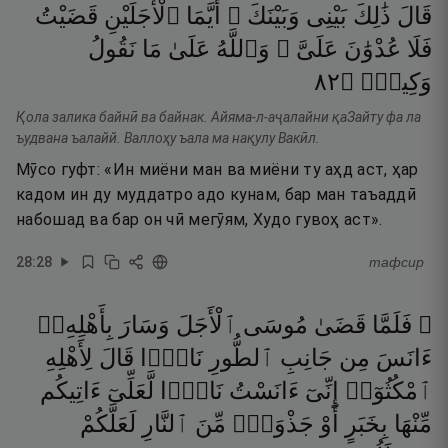
قَالَ
ذَٰلِكَ
بَيْنِى
وَبَيْنَكَ ۖ
أَيَّمَا
ٱلْأَجَلَيْنِ
قَضَيْتُ
فَلَا
عُدْوَٰنَ
عَلَىَّ ۖ
وَٱللَّهُ
عَلَىٰ
مَا
نَقُولُ
٢٨
۝
وَكِيلٌۭ
Қола залика байнӣ ва байнак. Айяма-л-аҷалайни қаЗайту фа ла
ъудвана ъалайй. Валлоҳу ъала ма нақулу Вакӣл.
Мӯсо гуфт: «Ин миёни ман ва миёни ту аҳд аст, ҳар
кадом ин ду муддатро адо кунам, бар ман таъаддӣ
набошад ва бар он чӣ мегӯям, Худо гувоҳ аст».
28
:
28
тафсир
۞ فَلَمَّا
قَضَىٰ
مُوسَى
ٱلْأَجَلَ
وَسَارَ
بِأَهْلِهِۦٓ
ءَانَسَ
مِن
جَانِبِ
ٱلطُّورِ
نَارًۭا
قَالَ
لِأَهْلِهِ
ٱمْكُثُوٓا۟
إِنِّىٓ
ءَانَسْتُ
نَارًۭا
لَّعَلِّىٓ
ءَاتِيكُم
مِّنْهَا
بِخَبَرٍ
أَوْ
جَذْوَةٍۢ
مِّنَ
ٱلنَّارِ
لَعَلَّكُمْ