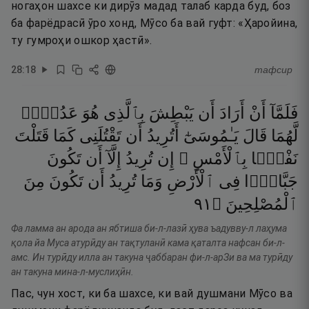
ногаҳон шахсе ки дирӯз мадад талаб карда буд, боз
ба фарёдрасӣ ӯро хонд, Мӯсо ба вай гуфт: «Ҳаройина,
ту гумроҳи ошкор ҳастӣ».
28
:
18
тафсир
فَلَمَّآ
أَنْ
أَرَادَ
أَن
يَبْطِشَ
بِٱلَّذِى
هُوَ
عَدُوٌّۭ
لَّهُمَا
قَالَ
يَـٰمُوسَىٰٓ
أَتُرِيدُ
أَن
تَقْتُلَنِى
كَمَا
قَتَلْتَ
نَفْسًۢا
بِٱلْأَمْسِ ۖ
إِن
تُرِيدُ
إِلَّآ
أَن
تَكُونَ
جَبَّارًۭا
فِى
ٱلْأَرْضِ
وَمَا
تُرِيدُ
أَن
تَكُونَ
مِنَ
١٩
۝
ٱلْمُصْلِحِينَ
Фа ламма ан арода ан ябтиша би-л-лазӣ ҳува ъадувву-л лаҳума
қола йа Муса атурӣду ан тақтуланӣ кама қаталта нафсан би-л-
амс. Ин турӣду илла ан такуна ҷаббаран фи-л-арЗи ва ма турӣду
ан такуна мина-л-муслиҳӣн.
Пас, чун хост, ки ба шахсе, ки вай душмани Мӯсо ва