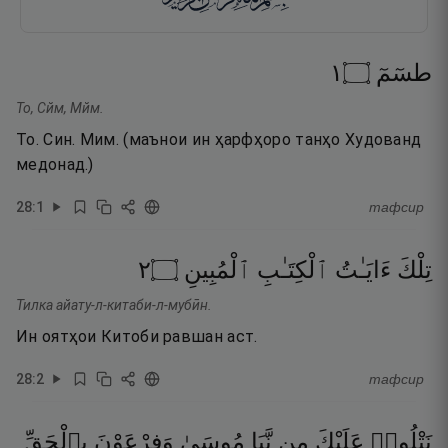
١
۝
طسٓمٓ
То, Сйм, Мйм.
То. Син. Мим. (маънои ин ҳарфҳоро танҳо Худованд
медонад.)
28
:
1
тафсир
٢
۝
ٱلْمُبِينِ
ٱلْكِتَـٰبِ
ءَايَـٰتُ
تِلْكَ
Тилка айату-л-китаби-л-мубӣн.
Ин оятҳои Китоби равшан аст.
28
:
2
тафсир
نَتْلُوا۟
عَلَيْكَ
مِن
نَّبَإِ
مُوسَىٰ
وَفِرْعَوْنَ
بِٱلْحَقِّ