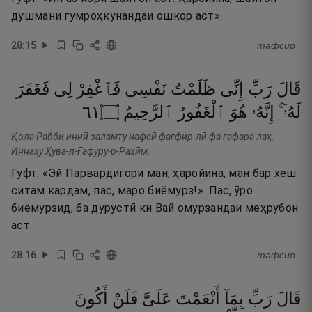
душмани гумроҳкунандаи ошкор аст».
28
:
15
тафсир
قَالَ
رَبِّ
إِنِّى
ظَلَمْتُ
نَفْسِى
فَٱغْفِرْ
لِى
فَغَفَرَ
١٦
۝
ٱلرَّحِيمُ
ٱلْغَفُورُ
هُوَ
إِنَّهُۥ
لَهُۥٓ ۚ
Қола Рабби иннӣ заламту нафсӣ фағфир-лӣ фа ғафара лаҳ.
Иннаҳу Ҳува-л-Ғафуру-р-Раҳӣм.
Гуфт: «Эй Парвардигори ман, ҳаройина, ман бар хеш
ситам кардам, пас, маро биёмурз!». Пас, ӯро
биёмурзид, ба дурустӣ ки Вай омурзандаи меҳрубон
аст.
28
:
16
тафсир
قَالَ
رَبِّ
بِمَآ
أَنْعَمْتَ
عَلَىَّ
فَلَنْ
أَكُونَ