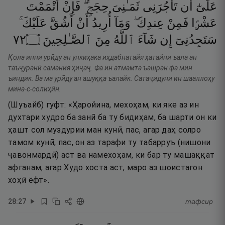
عَلَىٰٓ
أَن
تَأْجُرَنِى
ثَمَـٰنِىَ
حِجَجٍۢ ۖ
فَإِنْ
أَتْمَمْتَ
عَشْرًۭا
فَمِنْ
عِندِكَ ۖ
وَمَآ
أُرِيدُ
أَنْ
أَشُقَّ
عَلَيْكَ ۚ
٢٧
۝
ٱلصَّـٰلِحِينَ
مِنَ
ٱللَّهُ
شَآءَ
إِن
سَتَجِدُنِىٓ
Қола инни урӣду ан ункиҳака иҳдабнатайя ҳатайни ъала ан
таъҷуранӣ самания ҳиҷаҷ. Фа ин атмамта ъашран фа мин
ъиндик. Ва ма урӣду ан ашуққа ъалайк. Сатаҷидуни ин шааллоҳу
мина-с-солиҳӣн.
(Шуъайб) гуфт: «Ҳаройина, мехоҳам, ки яке аз ин
духтари худро ба занӣ ба ту бидиҳам, ба шарти он ки
ҳашт сол муздурии ман кунӣ, пас, агар даҳ солро
тамом кунӣ, пас, он аз тарафи ту табарруъ (нишони
ҷавонмардӣ) аст ва намехоҳам, ки бар ту машаққат
афганам, агар Худо хоста аст, маро аз шоистагон
хоҳӣ ёфт».
28
:
27
тафсир