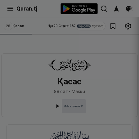
Quran.tj
28
Қасас
Тарҷума
Мусҳаф
Ҷуз
20
•
Саҳифа
387
Қасас
88
оят •
Маккӣ
Маълумот
▼
ℹ️