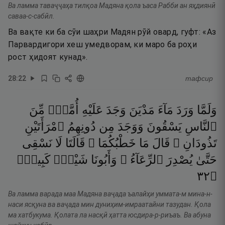
Ва ламма таваҷҷаҳа тилқоа Мадяна қола ъаса Рабби ан яҳдиянӣ
саваа-с-сабӣл.
Ва вақте ки ба сӯи шаҳри Мадян рӯй овард, гуфт: «Аз
Парвардигори хеш умедворам, ки маро ба роҳи
рост ҳидоят кунад».
28
:
22
тафсир
وَلَمَّا
وَرَدَ
مَآءَ
مَدْيَنَ
وَجَدَ
عَلَيْهِ
أُمَّةًۭ
مِّنَ
ٱلنَّاسِ
يَسْقُونَ
وَوَجَدَ
مِن
دُونِهِمُ
ٱمْرَأَتَيْنِ
تَذُودَانِ ۖ
قَالَ
مَا
خَطْبُكُمَا ۖ
قَالَتَا
لَا
نَسْقِى
حَتَّىٰ
يُصْدِرَ
ٱلرِّعَآءُ ۖ
وَأَبُونَا
شَيْخٌۭ
كَبِيرٌۭ
٢٣
۝
Ва ламма варада маа Мадяна ваҷада ъалайҳи уммата-м мина-н-
наси ясқуна ва ваҷада мин дуниҳим-имраатайни тазудан. Қола
ма хатбукума. Қолата ла насқӣ ҳатта юсдира-р-риъаъ. Ва абуна