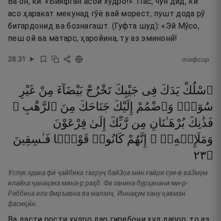
Ва он, ки: «Бияфган асои худро!». Пас, чун дид, ки
асо ҳаракат мекунад гӯё вай морест, пушт дода рӯ
бигардонид ва бознагашт. (Гуфта шуд): «Эй Мӯсо,
пеш ой ва матарс, ҳаройина, ту аз эминонӣ!
28
:
31
тафсир
ٱسْلُكْ
يَدَكَ
فِى
جَيْبِكَ
تَخْرُجْ
بَيْضَآءَ
مِنْ
غَيْرِ
سُوٓءٍۢ
وَٱضْمُمْ
إِلَيْكَ
جَنَاحَكَ
مِنَ
ٱلرَّهْبِ ۖ
فَذَٰنِكَ
بُرْهَـٰنَانِ
مِن
رَّبِّكَ
إِلَىٰ
فِرْعَوْنَ
وَمَلَإِي۟هِۦٓ ۚ
إِنَّهُمْ
كَانُوا۟
قَوْمًۭا
فَـٰسِقِينَ
٣٢
۝
Услук ядака фӣ ҷайбика тахруҷ байЗоа мин ғайри суи-в ваЗмум
илайка ҷанаҳака мина-р раҳб. Фа заника бурҳанани ми-р-
Раббика ила Фиръавна ва малаиҳ. Иннаҳум кану қавман
фасиқӣн.
Ва дасти рости худро дар гиребони худ дарор, то аз