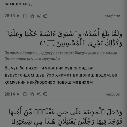
намедонанд.
28
:
13
тафсир
وَلَمَّا
بَلَغَ
أَشُدَّهُۥ
وَٱسْتَوَىٰٓ
ءَاتَيْنَـٰهُ
حُكْمًۭا
وَعِلْمًۭا ۚ
١٤
۝
ٱلْمُحْسِنِينَ
نَجْزِى
وَكَذَٰلِكَ
Ва ламма балаға ашуддаҳу вастава атайнаҳу ҳукма-в ва ъилма.
Ва казалика наҷзи-л-муҳсинӣн.
Ва чун ба ниҳояти ҷавонии худ расид ва
дурустандом шуд, ӯро ҳикмат ва дониш додем, ва
ҳамчунин некӯкоронро подош медиҳем.
28
:
14
тафсир
وَدَخَلَ
ٱلْمَدِينَةَ
عَلَىٰ
حِينِ
غَفْلَةٍۢ
مِّنْ
أَهْلِهَا
فَوَجَدَ
فِيهَا
رَجُلَيْنِ
يَقْتَتِلَانِ
هَـٰذَا
مِن
شِيعَتِهِۦ