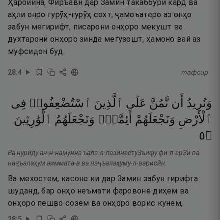
Ҳаройина, Фиръавн дар Замин такаббурӣ кард ва
аҳли онро гурӯҳ-гурӯҳ сохт, ҷамоъатеро аз онҳо
забун мегирифт, писарони онҳоро мекушт ва
духтарони онҳоро зинда мегузошт, ҳамоно вай аз
муфсидон буд.
28
:
4
тафсир
وَنُرِيدُ
أَن
نَّمُنَّ
عَلَى
ٱلَّذِينَ
ٱسْتُضْعِفُوا۟
فِى
ٱلْأَرْضِ
وَنَجْعَلَهُمْ
أَئِمَّةًۭ
وَنَجْعَلَهُمُ
ٱلْوَٰرِثِينَ
٥
۝
Ва нурӣду ан-н-намунна ъала-л-лазӣнастуЗъифу фи-л-арЗи ва
наҷъалаҳум аиммата-в ва наҷъалаҳуму-л-варисӣн.
Ва мехостем, касоне ки дар Замин забун гирифта
шуданд, бар онҳо неъмати фаровоне диҳем ва
онҳоро пешво созем ва онҳоро ворис кунем,
28
:
5