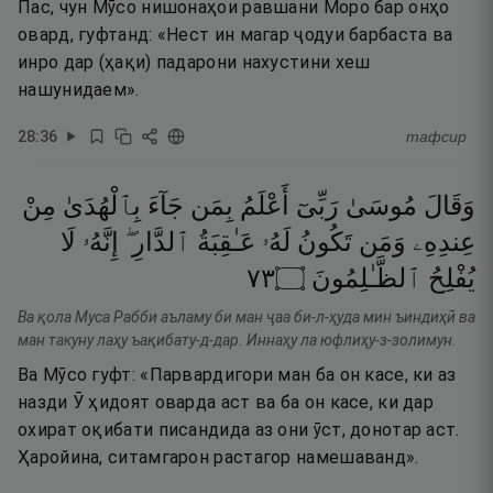
Пас, чун Мӯсо нишонаҳои равшани Моро бар онҳо
овард, гуфтанд: «Нест ин магар ҷодуи барбаста ва
инро дар (ҳақи) падарони нахустини хеш
нашунидаем».
28
:
36
тафсир
وَقَالَ
مُوسَىٰ
رَبِّىٓ
أَعْلَمُ
بِمَن
جَآءَ
بِٱلْهُدَىٰ
مِنْ
عِندِهِۦ
وَمَن
تَكُونُ
لَهُۥ
عَـٰقِبَةُ
ٱلدَّارِ ۖ
إِنَّهُۥ
لَا
٣٧
۝
ٱلظَّـٰلِمُونَ
يُفْلِحُ
Ва қола Муса Рабби аъламу би ман ҷаа би-л-ҳуда мин ъиндиҳӣ ва
ман такуну лаҳу ъақибату-д-дар. Иннаҳу ла юфлиҳу-з-золимун.
Ва Мӯсо гуфт: «Парвардигори ман ба он касе, ки аз
назди Ӯ ҳидоят оварда аст ва ба он касе, ки дар
охират оқибати писандида аз они ӯст, донотар аст.
Ҳаройина, ситамгарон растагор намешаванд».