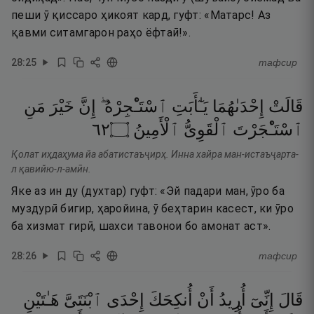
пеши ӯ қиссаро ҳикоят кард, гуфт: «Матарс! Аз
қавми ситамгарон раҳо ёфтаӣ!».
28
:
25
тафсир
قَالَتْ
إِحْدَىٰهُمَا
يَـٰٓأَبَتِ
ٱسْتَـْٔجِرْهُ ۖ
إِنَّ
خَيْرَ
مَنِ
٢٦
۝
ٱلْأَمِينُ
ٱلْقَوِىُّ
ٱسْتَـْٔجَرْتَ
Қолат иҳдаҳума йа абатистаъҷирҳ. Инна хайра ман-истаъҷарта-
л қавийю-л-амӣн.
Яке аз ин ду (духтар) гуфт: «Эй падари ман, ӯро ба
муздурӣ бигир, ҳаройина, ӯ беҳтарин касест, ки ӯро
ба хизмат гирӣ, шахси тавонои бо амонат аст».
28
:
26
тафсир
قَالَ
إِنِّىٓ
أُرِيدُ
أَنْ
أُنكِحَكَ
إِحْدَى
ٱبْنَتَىَّ
هَـٰتَيْنِ