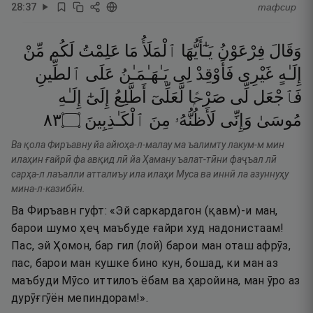
28
:
37
тафсир
وَقَالَ
فِرْعَوْنُ
يَـٰٓأَيُّهَا
ٱلْمَلَأُ
مَا
عَلِمْتُ
لَكُم
مِّنْ
إِلَـٰهٍ
غَيْرِى
فَأَوْقِدْ
لِى
يَـٰهَـٰمَـٰنُ
عَلَى
ٱلطِّينِ
فَٱجْعَل
لِّى
صَرْحًۭا
لَّعَلِّىٓ
أَطَّلِعُ
إِلَىٰٓ
إِلَـٰهِ
٣٨
۝
ٱلْكَـٰذِبِينَ
مِنَ
لَأَظُنُّهُۥ
وَإِنِّى
مُوسَىٰ
Ва қола Фиръавну йа айюҳа-л-малау ма ъалимту лакум-м мин
илаҳин ғайрӣ фа авқид лӣ йа Ҳаману ъалат-тӣни фаҷъал лӣ
сарҳа-л лаъалли атталиъу ила илаҳи Муса ва иннӣ ла азуннуҳу
мина-л-казибӣн.
Ва Фиръавн гуфт: «Эй саркардагон (қавм)-и ман,
барои шумо ҳеҷ маъбуде ғайри худ надонистаам!
Пас, эй Ҳомон, бар гил (лой) барои ман оташ афрӯз,
пас, барои ман кушке бино кун, бошад, ки ман аз
маъбуди Мӯсо иттилоъ ёбам ва ҳаройина, ман ӯро аз
дурӯғгӯён мепиндорам!».