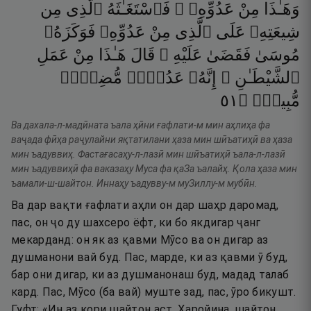
وَهَـٰذَا
مِنْ
عَدُوِّهِۦ ۖ
فَٱسْتَغَـٰثَهُ
ٱلَّذِى
مِن
شِيعَتِهِۦ
عَلَى
ٱلَّذِى
مِنْ
عَدُوِّهِۦ
فَوَكَزَهُۥ
مُوسَىٰ
فَقَضَىٰ
عَلَيْهِ ۖ
قَالَ
هَـٰذَا
مِنْ
عَمَلِ
ٱلشَّيْطَـٰنِ ۖ
إِنَّهُۥ
عَدُوٌّۭ
مُّضِلٌّۭ
١٥
۝
مُّبِينٌۭ
Ва дахала-л-мадӣната ъала ҳӣни ғафлати-м мин аҳлиҳа фа
ваҷада фӣҳа раҷулайни яқтатилани ҳаза мин шӣъатиҳӣ ва ҳаза
мин ъадуввиҳ. Фастағасаҳу-л-лазӣ мин шӣъатиҳӣ ъала-л-лазӣ
мин ъадуввиҳӣ фа ваказаҳу Муса фа қаЗа ъалайҳ. Қола ҳаза мин
ъамали-ш-шайтон. Иннаҳу ъадувву-м муЗиллу-м мубӣн.
Ва дар вақти ғафлати аҳли он дар шаҳр даромад,
пас, он ҷо ду шахсеро ёфт, ки бо якдигар ҷанг
мекарданд: он як аз қавми Мӯсо ва он дигар аз
душманони вай буд. Пас, марде, ки аз қавми ӯ буд,
бар они дигар, ки аз душманонаш буд, мадад талаб
кард. Пас, Мӯсо (ба вай) муште зад, пас, ӯро бикушт.
Гуфт: «Ин аз кори шайтон аст. Ҳаройина, шайтон