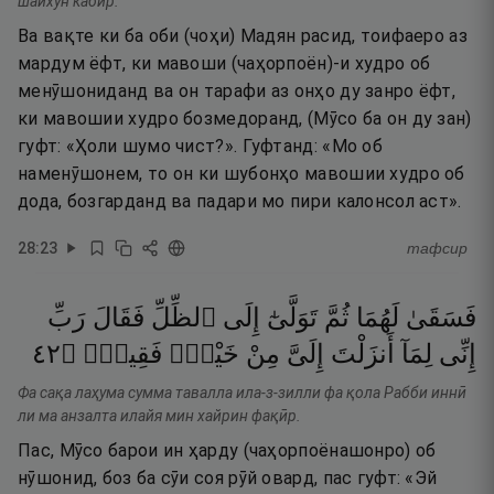
шайхун кабӣр.
Ва вақте ки ба оби (чоҳи) Мадян расид, тоифаеро аз
мардум ёфт, ки мавоши (чаҳорпоён)-и худро об
менӯшониданд ва он тарафи аз онҳо ду занро ёфт,
ки мавошии худро бозмедоранд, (Мӯсо ба он ду зан)
гуфт: «Ҳоли шумо чист?». Гуфтанд: «Мо об
наменӯшонем, то он ки шубонҳо мавошии худро об
дода, бозгарданд ва падари мо пири калонсол аст».
28
:
23
тафсир
فَسَقَىٰ
لَهُمَا
ثُمَّ
تَوَلَّىٰٓ
إِلَى
ٱلظِّلِّ
فَقَالَ
رَبِّ
٢٤
۝
فَقِيرٌۭ
خَيْرٍۢ
مِنْ
إِلَىَّ
أَنزَلْتَ
لِمَآ
إِنِّى
Фа сақа лаҳума сумма тавалла ила-з-зилли фа қола Рабби иннӣ
ли ма анзалта илайя мин хайрин фақӣр.
Пас, Мӯсо барои ин ҳарду (чаҳорпоёнашонро) об
нӯшонид, боз ба сӯи соя рӯй овард, пас гуфт: «Эй