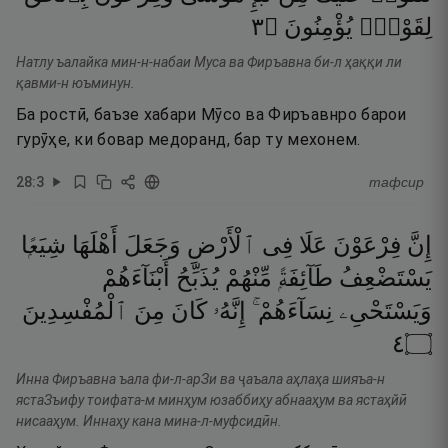
٣
۝
يُؤْمِنُونَ
لِقَوْمٍۢ
Натлу ъалайка мин-н-набаи Муса ва Фиръавна би-л ҳаққи ли
қавми-н юъминун.
Ба ростӣ, баъзе хабари Мӯсо ва Фиръавнро барои
гурӯҳе, ки бовар медоранд, бар ту мехонем.
28
:
3
тафсир
إِنَّ
فِرْعَوْنَ
عَلَا
فِى
ٱلْأَرْضِ
وَجَعَلَ
أَهْلَهَا
شِيَعًۭا
يَسْتَضْعِفُ
طَآئِفَةًۭ
مِّنْهُمْ
يُذَبِّحُ
أَبْنَآءَهُمْ
وَيَسْتَحْىِۦ
نِسَآءَهُمْ ۚ
إِنَّهُۥ
كَانَ
مِنَ
ٱلْمُفْسِدِينَ
٤
۝
Инна Фиръавна ъала фи-л-арЗи ва ҷаъала аҳлаҳа шияъа-н
ястаЗъифу тоифата-м минҳум юзаббиҳу абнааҳум ва ястаҳйӣ
нисааҳум. Иннаҳу кана мина-л-муфсидӣн.