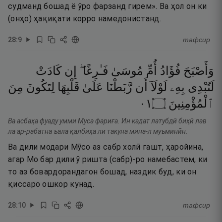
судманд бошад ё ӯро фарзанд гирем». Ва ҳол он ки
(онҳо) ҳақиқати корро намедонистанд.
28
:
9
тафсир
وَأَصْبَحَ
فُؤَادُ
أُمِّ
مُوسَىٰ
فَـٰرِغًا ۖ
إِن
كَادَتْ
لَتُبْدِى
بِهِۦ
لَوْلَآ
أَن
رَّبَطْنَا
عَلَىٰ
قَلْبِهَا
لِتَكُونَ
مِنَ
١٠
۝
ٱلْمُؤْمِنِينَ
Ва асбаҳа фуаду умми Муса фариға. Ин кадат латубдӣ биҳӣ лав
ла ар-рабатна ъала қалбиҳа ли такуна мина-л муъминӣн.
Ва дили модари Мӯсо аз сабр холӣ гашт, ҳаройина,
агар Мо бар дили ӯ ришта (сабр)-ро намебастем, ки
то аз бовардорандагон бошад, наздик буд, ки он
қиссаро ошкор кунад.
28
:
10
тафсир