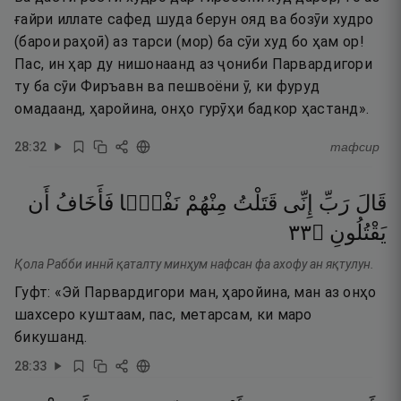
ғайри иллате сафед шуда берун ояд ва бозӯи худро
(барои раҳоӣ) аз тарси (мор) ба сӯи худ бо ҳам ор!
Пас, ин ҳар ду нишонаанд аз ҷониби Парвардигори
ту ба сӯи Фиръавн ва пешвоёни ӯ, ки фуруд
омадаанд, ҳаройина, онҳо гурӯҳи бадкор ҳастанд».
28
:
32
тафсир
قَالَ
رَبِّ
إِنِّى
قَتَلْتُ
مِنْهُمْ
نَفْسًۭا
فَأَخَافُ
أَن
٣٣
۝
يَقْتُلُونِ
Қола Рабби иннӣ қаталту минҳум нафсан фа ахофу ан яқтулун.
Гуфт: «Эй Парвардигори ман, ҳаройина, ман аз онҳо
шахсеро куштаам, пас, метарсам, ки маро
бикушанд.
28
:
33