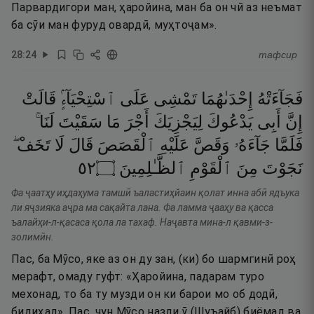
Парвардигори ман, ҳаройина, ман ба он чӣ аз неъмат
ба сӯи ман фуруд овардӣ, муҳтоҷам».
28
:
24
тафсир
فَجَآءَتْهُ
إِحْدَىٰهُمَا
تَمْشِى
عَلَى
ٱسْتِحْيَآءٍۢ
قَالَتْ
إِنَّ
أَبِى
يَدْعُوكَ
لِيَجْزِيَكَ
أَجْرَ
مَا
سَقَيْتَ
لَنَا ۚ
فَلَمَّا
جَآءَهُۥ
وَقَصَّ
عَلَيْهِ
ٱلْقَصَصَ
قَالَ
لَا
تَخَفْ ۖ
٢٥
۝
ٱلظَّـٰلِمِينَ
ٱلْقَوْمِ
مِنَ
نَجَوْتَ
Фа ҷаатҳу иҳдаҳума тамшӣ ъаластиҳйаин қолат инна абӣ ядъука
ли яҷзияка аҷра ма сақайта лана. Фа ламма ҷааҳу ва қасса
ъалайҳи-л-қасаса қола ла тахаф. Наҷавта мина-л қавми-з-
золимӣн.
Пас, ба Мӯсо, яке аз он ду зан, (ки) бо шармгинӣ роҳ
мерафт, омаду гуфт: «Ҳаройина, падарам туро
мехонад, то ба ту музди он ки барои мо об додӣ,
бидиҳад». Пас, чун Мӯсо назди ӯ (Шуъайб) биёмад ва