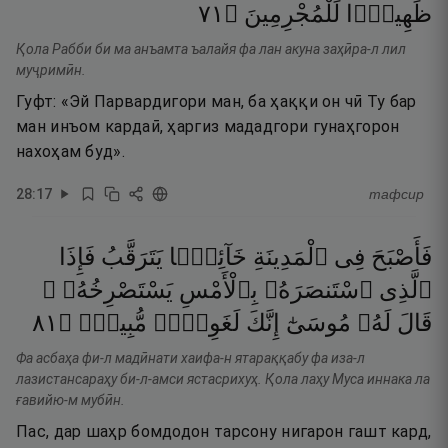
١٧
۝
لِّلْمُجْرِمِينَ
ظَهِيرًۭا
Қола Рабби би ма анъамта ъалайя фа лан акуна заҳӣра-л лил
муҷримӣн.
Гуфт: «Эй Парвардигори ман, ба ҳаққи он чӣ Ту бар
ман инъом кардаӣ, ҳаргиз мададгори гунаҳгорон
нахоҳам буд».
28
:
17
тафсир
فَأَصْبَحَ
فِى
ٱلْمَدِينَةِ
خَآئِفًۭا
يَتَرَقَّبُ
فَإِذَا
ٱلَّذِى
ٱسْتَنصَرَهُۥ
بِٱلْأَمْسِ
يَسْتَصْرِخُهُۥ ۚ
١٨
۝
مُّبِينٌۭ
لَغَوِىٌّۭ
إِنَّكَ
مُوسَىٰٓ
لَهُۥ
قَالَ
Фа асбаҳа фи-л мадӣнати хаифа-н ятараққабу фа иза-л
лазистансараҳу би-л-амси ястасрихуҳ. Қола лаҳу Муса иннака ла
ғавийю-м мубӣн.
Пас, дар шаҳр бомдодон тарсону нигарон гашт кард,