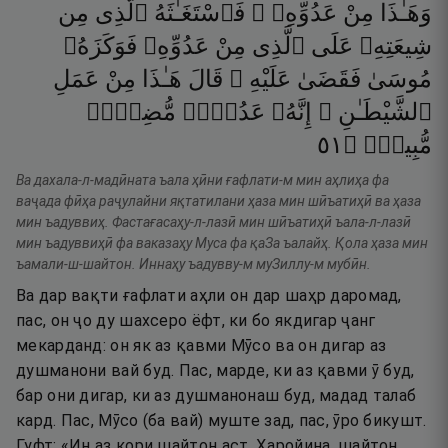
وَهَـٰذَا
مِنْ
عَدُوِّهِۦ ۖ
فَٱسْتَغَـٰثَهُ
ٱلَّذِى
مِن
شِيعَتِهِۦ
عَلَى
ٱلَّذِى
مِنْ
عَدُوِّهِۦ
فَوَكَزَهُۥ
مُوسَىٰ
فَقَضَىٰ
عَلَيْهِ ۖ
قَالَ
هَـٰذَا
مِنْ
عَمَلِ
ٱلشَّيْطَـٰنِ ۖ
إِنَّهُۥ
عَدُوٌّۭ
مُّضِلٌّۭ
١٥
۝
مُّبِينٌۭ
Ва дахала-л-мадӣната ъала ҳӣни ғафлати-м мин аҳлиҳа фа
ваҷада фӣҳа раҷулайни яқтатилани ҳаза мин шӣъатиҳӣ ва ҳаза
мин ъадуввиҳ. Фастағасаҳу-л-лазӣ мин шӣъатиҳӣ ъала-л-лазӣ
мин ъадуввиҳӣ фа ваказаҳу Муса фа қаЗа ъалайҳ. Қола ҳаза мин
ъамали-ш-шайтон. Иннаҳу ъадувву-м муЗиллу-м мубӣн.
Ва дар вақти ғафлати аҳли он дар шаҳр даромад,
пас, он ҷо ду шахсеро ёфт, ки бо якдигар ҷанг
мекарданд: он як аз қавми Мӯсо ва он дигар аз
душманони вай буд. Пас, марде, ки аз қавми ӯ буд,
бар они дигар, ки аз душманонаш буд, мадад талаб
кард. Пас, Мӯсо (ба вай) муште зад, пас, ӯро бикушт.
Гуфт: «Ин аз кори шайтон аст. Ҳаройина, шайтон