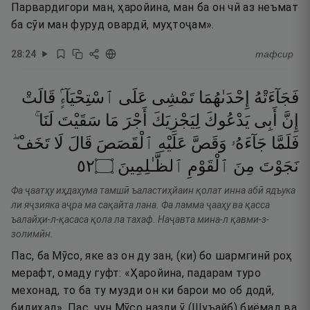
Парвардигори ман, ҳаройина, ман ба он чӣ аз неъмат
ба сӯи ман фуруд овардӣ, муҳтоҷам».
28
:
24
тафсир
فَجَآءَتْهُ
إِحْدَىٰهُمَا
تَمْشِى
عَلَى
ٱسْتِحْيَآءٍۢ
قَالَتْ
إِنَّ
أَبِى
يَدْعُوكَ
لِيَجْزِيَكَ
أَجْرَ
مَا
سَقَيْتَ
لَنَا ۚ
فَلَمَّا
جَآءَهُۥ
وَقَصَّ
عَلَيْهِ
ٱلْقَصَصَ
قَالَ
لَا
تَخَفْ ۖ
٢٥
۝
ٱلظَّـٰلِمِينَ
ٱلْقَوْمِ
مِنَ
نَجَوْتَ
Фа ҷаатҳу иҳдаҳума тамшӣ ъаластиҳйаин қолат инна абӣ ядъука
ли яҷзияка аҷра ма сақайта лана. Фа ламма ҷааҳу ва қасса
ъалайҳи-л-қасаса қола ла тахаф. Наҷавта мина-л қавми-з-
золимӣн.
Пас, ба Мӯсо, яке аз он ду зан, (ки) бо шармгинӣ роҳ
мерафт, омаду гуфт: «Ҳаройина, падарам туро
мехонад, то ба ту музди он ки барои мо об додӣ,
бидиҳад». Пас, чун Мӯсо назди ӯ (Шуъайб) биёмад ва