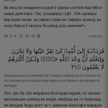
насиҳун.
Ва пеш аз омадани хоҳари ӯ ҳаром сохтем бар Мӯсо
шири доягонро. Пас, (хоҳараш) гуфт: «Оё шуморо
бар аҳли хонае, ки парастории ин тифлро кунанд ва
онҳо барои ӯ некхоҳ бошанд, роҳ намоям?»
28
:
12
тафсир
فَرَدَدْنَـٰهُ
إِلَىٰٓ
أُمِّهِۦ
كَىْ
تَقَرَّ
عَيْنُهَا
وَلَا
تَحْزَنَ
وَلِتَعْلَمَ
أَنَّ
وَعْدَ
ٱللَّهِ
حَقٌّۭ
وَلَـٰكِنَّ
أَكْثَرَهُمْ
١٣
۝
يَعْلَمُونَ
لَا
Фарададнаҳу ила уммиҳӣ кай тақарра ъайнуҳа ва ла таҳзана ва
ли таълама анна ваъдаллоҳи ҳаққу-в ва лакинна аксараҳум ла
яъламун.
Пас, ӯро ба сӯи модараш бозгардонидем, то чашми
вай равшан шавад ва андӯҳ нахӯрад ва то бидонад,
ки ваъдаи Худо рост аст, валекин бештари мардум