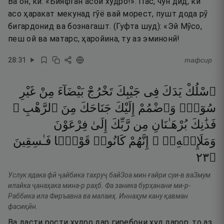
Ва он, ки: «Бияфган асои худро!». Пас, чун дид, ки
асо ҳаракат мекунад гӯё вай морест, пушт дода рӯ
бигардонид ва бознагашт. (Гуфта шуд): «Эй Мӯсо,
пеш ой ва матарс, ҳаройина, ту аз эминонӣ!
28
:
31
тафсир
ٱسْلُكْ
يَدَكَ
فِى
جَيْبِكَ
تَخْرُجْ
بَيْضَآءَ
مِنْ
غَيْرِ
سُوٓءٍۢ
وَٱضْمُمْ
إِلَيْكَ
جَنَاحَكَ
مِنَ
ٱلرَّهْبِ ۖ
فَذَٰنِكَ
بُرْهَـٰنَانِ
مِن
رَّبِّكَ
إِلَىٰ
فِرْعَوْنَ
وَمَلَإِي۟هِۦٓ ۚ
إِنَّهُمْ
كَانُوا۟
قَوْمًۭا
فَـٰسِقِينَ
٣٢
۝
Услук ядака фӣ ҷайбика тахруҷ байЗоа мин ғайри суи-в ваЗмум
илайка ҷанаҳака мина-р раҳб. Фа заника бурҳанани ми-р-
Раббика ила Фиръавна ва малаиҳ. Иннаҳум кану қавман
фасиқӣн.
Ва дасти рости худро дар гиребони худ дарор, то аз