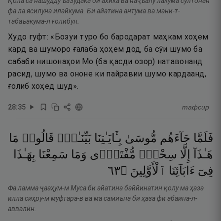
Қола са нашудду ъаЗудака би ахӣка ва наҷъалу лакума султонан
фа ла ясилуна илайкума. Би айатина антума ва мани-т-
табаъакума-л ғолибун.
Худо гуфт: «Бозуи туро бо бародарат маҳкам хоҳем
кард ва шуморо ғалаба ҳоҳем дод, ба сӯи шумо ба
сабаби нишонаҳои Мо (ба қасди озор) натавонанд
расид, шумо ва ононе ки пайравии шумо кардаанд,
ғолиб хоҳед шуд».
28
:
35
тафсир
فَلَمَّا
جَآءَهُم
مُّوسَىٰ
بِـَٔايَـٰتِنَا
بَيِّنَـٰتٍۢ
قَالُوا۟
مَا
هَـٰذَآ
إِلَّا
سِحْرٌۭ
مُّفْتَرًۭى
وَمَا
سَمِعْنَا
بِهَـٰذَا
٣٦
۝
ٱلْأَوَّلِينَ
ءَابَآئِنَا
فِىٓ
Фа ламма ҷааҳум-м Муса би айатина баййинатин қолу ма ҳаза
илла сиҳру-м муфтара-в ва ма самиъна би ҳаза фи абаина-л-
аввалӣн.