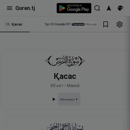
Quran.tj
28
Қасас
Тарҷума
Мусҳаф
Ҷуз
20
•
Саҳифа
387
Қасас
88
оят •
Маккӣ
Маълумот
▼
ℹ️