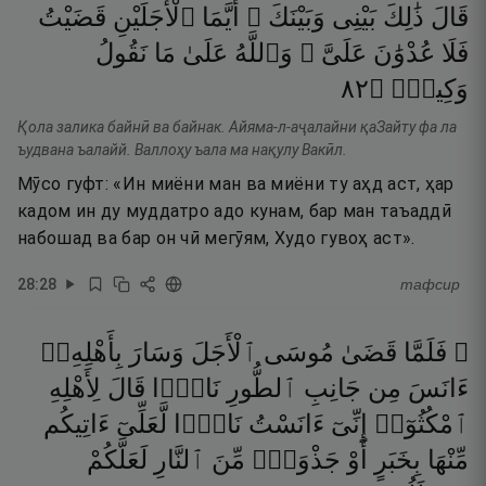
قَالَ
ذَٰلِكَ
بَيْنِى
وَبَيْنَكَ ۖ
أَيَّمَا
ٱلْأَجَلَيْنِ
قَضَيْتُ
فَلَا
عُدْوَٰنَ
عَلَىَّ ۖ
وَٱللَّهُ
عَلَىٰ
مَا
نَقُولُ
٢٨
۝
وَكِيلٌۭ
Қола залика байнӣ ва байнак. Айяма-л-аҷалайни қаЗайту фа ла
ъудвана ъалайй. Валлоҳу ъала ма нақулу Вакӣл.
Мӯсо гуфт: «Ин миёни ман ва миёни ту аҳд аст, ҳар
кадом ин ду муддатро адо кунам, бар ман таъаддӣ
набошад ва бар он чӣ мегӯям, Худо гувоҳ аст».
28
:
28
тафсир
۞ فَلَمَّا
قَضَىٰ
مُوسَى
ٱلْأَجَلَ
وَسَارَ
بِأَهْلِهِۦٓ
ءَانَسَ
مِن
جَانِبِ
ٱلطُّورِ
نَارًۭا
قَالَ
لِأَهْلِهِ
ٱمْكُثُوٓا۟
إِنِّىٓ
ءَانَسْتُ
نَارًۭا
لَّعَلِّىٓ
ءَاتِيكُم
مِّنْهَا
بِخَبَرٍ
أَوْ
جَذْوَةٍۢ
مِّنَ
ٱلنَّارِ
لَعَلَّكُمْ