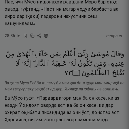
Пас, чун Мӯсо нишонаҳои равшани Моро бар онҳо
овард, гуфтанд: «Нест ин магар ҷодуи барбаста ва
инро дар (ҳақи) падарони нахустини хеш
нашунидаем».
28
:
36
тафсир
وَقَالَ
مُوسَىٰ
رَبِّىٓ
أَعْلَمُ
بِمَن
جَآءَ
بِٱلْهُدَىٰ
مِنْ
عِندِهِۦ
وَمَن
تَكُونُ
لَهُۥ
عَـٰقِبَةُ
ٱلدَّارِ ۖ
إِنَّهُۥ
لَا
٣٧
۝
ٱلظَّـٰلِمُونَ
يُفْلِحُ
Ва қола Муса Рабби аъламу би ман ҷаа би-л-ҳуда мин ъиндиҳӣ ва
ман такуну лаҳу ъақибату-д-дар. Иннаҳу ла юфлиҳу-з-золимун.
Ва Мӯсо гуфт: «Парвардигори ман ба он касе, ки аз
назди Ӯ ҳидоят оварда аст ва ба он касе, ки дар
охират оқибати писандида аз они ӯст, донотар аст.
Ҳаройина, ситамгарон растагор намешаванд».