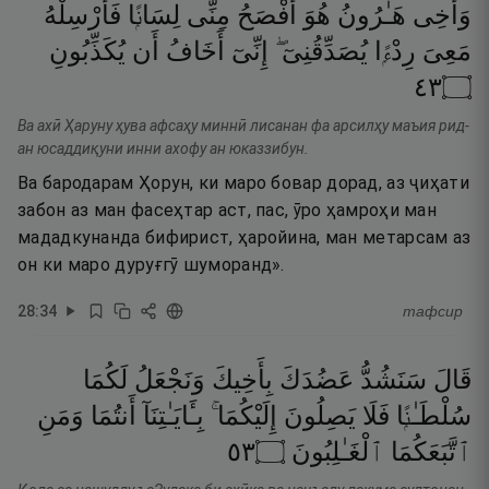
وَأَخِى
هَـٰرُونُ
هُوَ
أَفْصَحُ
مِنِّى
لِسَانًۭا
فَأَرْسِلْهُ
مَعِىَ
رِدْءًۭا
يُصَدِّقُنِىٓ ۖ
إِنِّىٓ
أَخَافُ
أَن
يُكَذِّبُونِ
٣٤
۝
Ва ахӣ Ҳаруну ҳува афсаҳу миннӣ лисанан фа арсилҳу маъия рид-
ан юсаддиқуни инни ахофу ан юказзибун.
Ва бародарам Ҳорун, ки маро бовар дорад, аз ҷиҳати
забон аз ман фасеҳтар аст, пас, ӯро ҳамроҳи ман
мададкунанда бифирист, ҳаройина, ман метарсам аз
он ки маро дуруғгӯ шуморанд».
28
:
34
тафсир
قَالَ
سَنَشُدُّ
عَضُدَكَ
بِأَخِيكَ
وَنَجْعَلُ
لَكُمَا
سُلْطَـٰنًۭا
فَلَا
يَصِلُونَ
إِلَيْكُمَا ۚ
بِـَٔايَـٰتِنَآ
أَنتُمَا
وَمَنِ
٣٥
۝
ٱلْغَـٰلِبُونَ
ٱتَّبَعَكُمَا