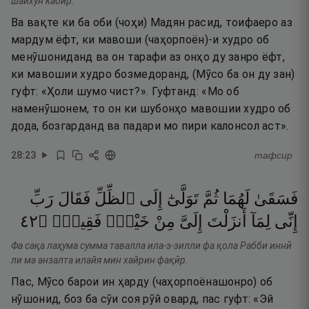
шайхун кабӣр.
Ва вақте ки ба оби (чоҳи) Мадян расид, тоифаеро аз
мардум ёфт, ки мавоши (чаҳорпоён)-и худро об
менӯшониданд ва он тарафи аз онҳо ду занро ёфт,
ки мавошии худро бозмедоранд, (Мӯсо ба он ду зан)
гуфт: «Ҳоли шумо чист?». Гуфтанд: «Мо об
наменӯшонем, то он ки шубонҳо мавошии худро об
дода, бозгарданд ва падари мо пири калонсол аст».
28
:
23
тафсир
فَسَقَىٰ
لَهُمَا
ثُمَّ
تَوَلَّىٰٓ
إِلَى
ٱلظِّلِّ
فَقَالَ
رَبِّ
٢٤
۝
فَقِيرٌۭ
خَيْرٍۢ
مِنْ
إِلَىَّ
أَنزَلْتَ
لِمَآ
إِنِّى
Фа сақа лаҳума сумма тавалла ила-з-зилли фа қола Рабби иннӣ
ли ма анзалта илайя мин хайрин фақӣр.
Пас, Мӯсо барои ин ҳарду (чаҳорпоёнашонро) об
нӯшонид, боз ба сӯи соя рӯй овард, пас гуфт: «Эй