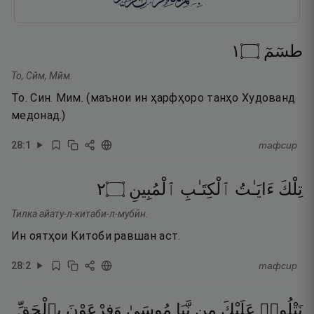
١
۝
طسٓمٓ
То, Сйм, Мйм.
То. Син. Мим. (маънои ин ҳарфҳоро танҳо Худованд
медонад.)
28
:
1
тафсир
٢
۝
ٱلْمُبِينِ
ٱلْكِتَـٰبِ
ءَايَـٰتُ
تِلْكَ
Тилка айату-л-китаби-л-мубӣн.
Ин оятҳои Китоби равшан аст.
28
:
2
тафсир
نَتْلُوا۟
عَلَيْكَ
مِن
نَّبَإِ
مُوسَىٰ
وَفِرْعَوْنَ
بِٱلْحَقِّ