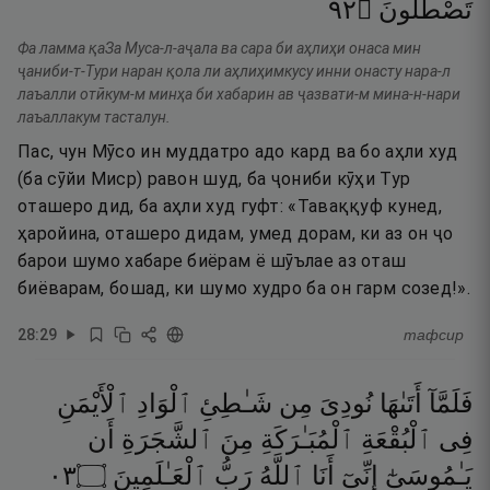
٢٩
۝
تَصْطَلُونَ
Фа ламма қаЗа Муса-л-аҷала ва сара би аҳлиҳи онаса мин
ҷаниби-т-Тури наран қола ли аҳлиҳимкусу инни онасту нара-л
лаъалли отӣкум-м минҳа би хабарин ав ҷазвати-м мина-н-нари
лаъаллакум тасталун.
Пас, чун Мӯсо ин муддатро адо кард ва бо аҳли худ
(ба сӯйи Миср) равон шуд, ба ҷониби кӯҳи Тур
оташеро дид, ба аҳли худ гуфт: «Таваққуф кунед,
ҳаройина, оташеро дидам, умед дорам, ки аз он ҷо
барои шумо хабаре биёрам ё шӯълае аз оташ
биёварам, бошад, ки шумо худро ба он гарм созед!».
28
:
29
тафсир
فَلَمَّآ
أَتَىٰهَا
نُودِىَ
مِن
شَـٰطِئِ
ٱلْوَادِ
ٱلْأَيْمَنِ
فِى
ٱلْبُقْعَةِ
ٱلْمُبَـٰرَكَةِ
مِنَ
ٱلشَّجَرَةِ
أَن
٣٠
۝
ٱلْعَـٰلَمِينَ
رَبُّ
ٱللَّهُ
أَنَا
إِنِّىٓ
يَـٰمُوسَىٰٓ