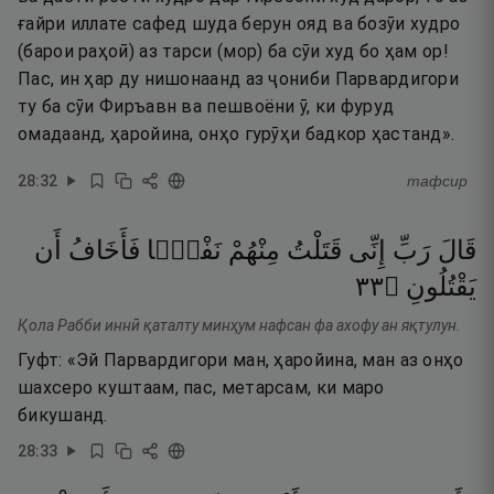
ғайри иллате сафед шуда берун ояд ва бозӯи худро
(барои раҳоӣ) аз тарси (мор) ба сӯи худ бо ҳам ор!
Пас, ин ҳар ду нишонаанд аз ҷониби Парвардигори
ту ба сӯи Фиръавн ва пешвоёни ӯ, ки фуруд
омадаанд, ҳаройина, онҳо гурӯҳи бадкор ҳастанд».
28
:
32
тафсир
قَالَ
رَبِّ
إِنِّى
قَتَلْتُ
مِنْهُمْ
نَفْسًۭا
فَأَخَافُ
أَن
٣٣
۝
يَقْتُلُونِ
Қола Рабби иннӣ қаталту минҳум нафсан фа ахофу ан яқтулун.
Гуфт: «Эй Парвардигори ман, ҳаройина, ман аз онҳо
шахсеро куштаам, пас, метарсам, ки маро
бикушанд.
28
:
33