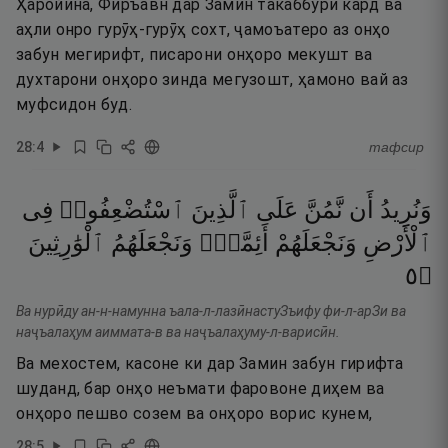
Ҳаройина, Фиръавн дар Замин такаббурӣ кард ва
аҳли онро гурӯҳ-гурӯҳ сохт, ҷамоъатеро аз онҳо
забун мегирифт, писарони онҳоро мекушт ва
духтарони онҳоро зинда мегузошт, ҳамоно вай аз
муфсидон буд.
28
:
4
тафсир
وَنُرِيدُ
أَن
نَّمُنَّ
عَلَى
ٱلَّذِينَ
ٱسْتُضْعِفُوا۟
فِى
ٱلْأَرْضِ
وَنَجْعَلَهُمْ
أَئِمَّةًۭ
وَنَجْعَلَهُمُ
ٱلْوَٰرِثِينَ
٥
۝
Ва нурӣду ан-н-намунна ъала-л-лазӣнастуЗъифу фи-л-арЗи ва
наҷъалаҳум аиммата-в ва наҷъалаҳуму-л-варисӣн.
Ва мехостем, касоне ки дар Замин забун гирифта
шуданд, бар онҳо неъмати фаровоне диҳем ва
онҳоро пешво созем ва онҳоро ворис кунем,
28
:
5