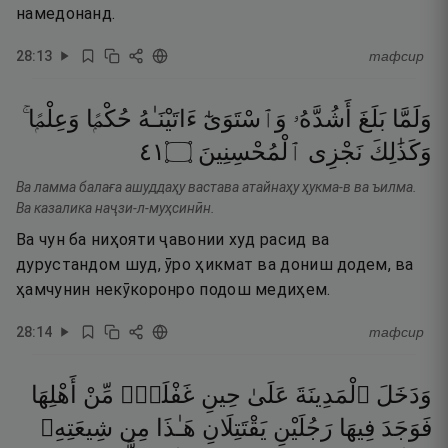
намедонанд.
28
:
13
тафсир
وَلَمَّا
بَلَغَ
أَشُدَّهُۥ
وَٱسْتَوَىٰٓ
ءَاتَيْنَـٰهُ
حُكْمًۭا
وَعِلْمًۭا ۚ
١٤
۝
ٱلْمُحْسِنِينَ
نَجْزِى
وَكَذَٰلِكَ
Ва ламма балаға ашуддаҳу вастава атайнаҳу ҳукма-в ва ъилма.
Ва казалика наҷзи-л-муҳсинӣн.
Ва чун ба ниҳояти ҷавонии худ расид ва
дурустандом шуд, ӯро ҳикмат ва дониш додем, ва
ҳамчунин некӯкоронро подош медиҳем.
28
:
14
тафсир
وَدَخَلَ
ٱلْمَدِينَةَ
عَلَىٰ
حِينِ
غَفْلَةٍۢ
مِّنْ
أَهْلِهَا
فَوَجَدَ
فِيهَا
رَجُلَيْنِ
يَقْتَتِلَانِ
هَـٰذَا
مِن
شِيعَتِهِۦ