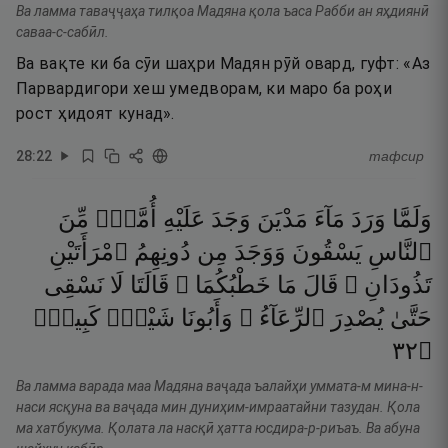
Ва ламма таваҷҷаҳа тилқоа Мадяна қола ъаса Рабби ан яҳдиянӣ
саваа-с-сабӣл.
Ва вақте ки ба сӯи шаҳри Мадян рӯй овард, гуфт: «Аз
Парвардигори хеш умедворам, ки маро ба роҳи
рост ҳидоят кунад».
28
:
22
тафсир
وَلَمَّا
وَرَدَ
مَآءَ
مَدْيَنَ
وَجَدَ
عَلَيْهِ
أُمَّةًۭ
مِّنَ
ٱلنَّاسِ
يَسْقُونَ
وَوَجَدَ
مِن
دُونِهِمُ
ٱمْرَأَتَيْنِ
تَذُودَانِ ۖ
قَالَ
مَا
خَطْبُكُمَا ۖ
قَالَتَا
لَا
نَسْقِى
حَتَّىٰ
يُصْدِرَ
ٱلرِّعَآءُ ۖ
وَأَبُونَا
شَيْخٌۭ
كَبِيرٌۭ
٢٣
۝
Ва ламма варада маа Мадяна ваҷада ъалайҳи уммата-м мина-н-
наси ясқуна ва ваҷада мин дуниҳим-имраатайни тазудан. Қола
ма хатбукума. Қолата ла насқӣ ҳатта юсдира-р-риъаъ. Ва абуна