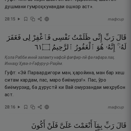
душмани гумроҳкунандаи ошкор аст».
28
:
15
тафсир
قَالَ
رَبِّ
إِنِّى
ظَلَمْتُ
نَفْسِى
فَٱغْفِرْ
لِى
فَغَفَرَ
١٦
۝
ٱلرَّحِيمُ
ٱلْغَفُورُ
هُوَ
إِنَّهُۥ
لَهُۥٓ ۚ
Қола Рабби иннӣ заламту нафсӣ фағфир-лӣ фа ғафара лаҳ.
Иннаҳу Ҳува-л-Ғафуру-р-Раҳӣм.
Гуфт: «Эй Парвардигори ман, ҳаройина, ман бар хеш
ситам кардам, пас, маро биёмурз!». Пас, ӯро
биёмурзид, ба дурустӣ ки Вай омурзандаи меҳрубон
аст.
28
:
16
тафсир
قَالَ
رَبِّ
بِمَآ
أَنْعَمْتَ
عَلَىَّ
فَلَنْ
أَكُونَ