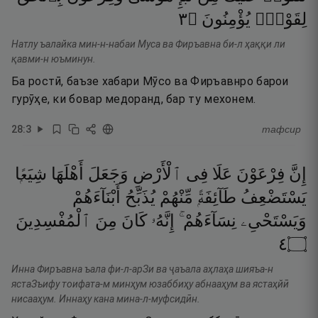
٣
۝
يُؤْمِنُونَ
لِقَوْمٍۢ
Натлу ъалайка мин-н-набаи Муса ва Фиръавна би-л ҳаққи ли
қавми-н юъминун.
Ба ростӣ, баъзе хабари Мӯсо ва Фиръавнро барои
гурӯҳе, ки бовар медоранд, бар ту мехонем.
28
:
3
тафсир
إِنَّ
فِرْعَوْنَ
عَلَا
فِى
ٱلْأَرْضِ
وَجَعَلَ
أَهْلَهَا
شِيَعًۭا
يَسْتَضْعِفُ
طَآئِفَةًۭ
مِّنْهُمْ
يُذَبِّحُ
أَبْنَآءَهُمْ
وَيَسْتَحْىِۦ
نِسَآءَهُمْ ۚ
إِنَّهُۥ
كَانَ
مِنَ
ٱلْمُفْسِدِينَ
٤
۝
Инна Фиръавна ъала фи-л-арЗи ва ҷаъала аҳлаҳа шияъа-н
ястаЗъифу тоифата-м минҳум юзаббиҳу абнааҳум ва ястаҳйӣ
нисааҳум. Иннаҳу кана мина-л-муфсидӣн.