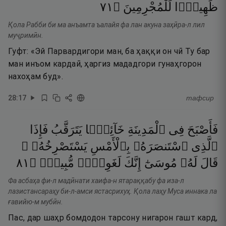
١٧
۝
لِّلْمُجْرِمِينَ
ظَهِيرًۭا
Қола Рабби би ма анъамта ъалайя фа лан акуна заҳӣра-л лил
муҷримӣн.
Гуфт: «Эй Парвардигори ман, ба ҳаққи он чӣ Ту бар
ман инъом кардаӣ, ҳаргиз мададгори гунаҳгорон
нахоҳам буд».
28
:
17
тафсир
فَأَصْبَحَ
فِى
ٱلْمَدِينَةِ
خَآئِفًۭا
يَتَرَقَّبُ
فَإِذَا
ٱلَّذِى
ٱسْتَنصَرَهُۥ
بِٱلْأَمْسِ
يَسْتَصْرِخُهُۥ ۚ
١٨
۝
مُّبِينٌۭ
لَغَوِىٌّۭ
إِنَّكَ
مُوسَىٰٓ
لَهُۥ
قَالَ
Фа асбаҳа фи-л мадӣнати хаифа-н ятараққабу фа иза-л
лазистансараҳу би-л-амси ястасрихуҳ. Қола лаҳу Муса иннака ла
ғавийю-м мубӣн.
Пас, дар шаҳр бомдодон тарсону нигарон гашт кард,