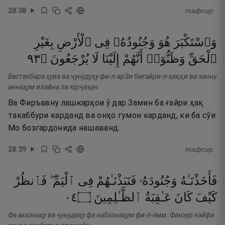
28
:
38
тафсир
وَٱسْتَكْبَرَ
هُوَ
وَجُنُودُهُۥ
فِى
ٱلْأَرْضِ
بِغَيْرِ
٣٩
۝
يُرْجَعُونَ
لَا
إِلَيْنَا
أَنَّهُمْ
وَظَنُّوٓا۟
ٱلْحَقِّ
Вастакбара ҳува ва ҷунудуҳу фи-л-арЗи биғайри-л-ҳаққи ва занну
аннаҳум илайна ла юрҷаъун.
Ва Фиръавну лашкарҳои ӯ дар Замин ба ғайри ҳақ
такаббури карданд ва онҳо гумон карданд, ки ба сӯи
Мо бозгардонида нашаванд.
28
:
39
тафсир
فَأَخَذْنَـٰهُ
وَجُنُودَهُۥ
فَنَبَذْنَـٰهُمْ
فِى
ٱلْيَمِّ ۖ
فَٱنظُرْ
٤٠
۝
ٱلظَّـٰلِمِينَ
عَـٰقِبَةُ
كَانَ
كَيْفَ
Фа ахазнаҳу ва ҷунудаҳу фа набазнаҳум фи-л-ямм. Фанзур кайфа