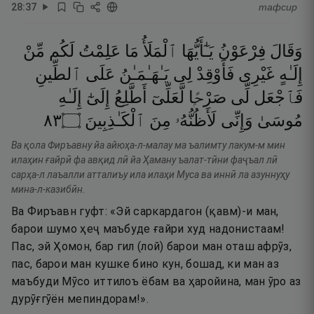
28
:
37
тафсир
وَقَالَ
فِرْعَوْنُ
يَـٰٓأَيُّهَا
ٱلْمَلَأُ
مَا
عَلِمْتُ
لَكُم
مِّنْ
إِلَـٰهٍ
غَيْرِى
فَأَوْقِدْ
لِى
يَـٰهَـٰمَـٰنُ
عَلَى
ٱلطِّينِ
فَٱجْعَل
لِّى
صَرْحًۭا
لَّعَلِّىٓ
أَطَّلِعُ
إِلَىٰٓ
إِلَـٰهِ
٣٨
۝
ٱلْكَـٰذِبِينَ
مِنَ
لَأَظُنُّهُۥ
وَإِنِّى
مُوسَىٰ
Ва қола Фиръавну йа айюҳа-л-малау ма ъалимту лакум-м мин
илаҳин ғайрӣ фа авқид лӣ йа Ҳаману ъалат-тӣни фаҷъал лӣ
сарҳа-л лаъалли атталиъу ила илаҳи Муса ва иннӣ ла азуннуҳу
мина-л-казибӣн.
Ва Фиръавн гуфт: «Эй саркардагон (қавм)-и ман,
барои шумо ҳеҷ маъбуде ғайри худ надонистаам!
Пас, эй Ҳомон, бар гил (лой) барои ман оташ афрӯз,
пас, барои ман кушке бино кун, бошад, ки ман аз
маъбуди Мӯсо иттилоъ ёбам ва ҳаройина, ман ӯро аз
дурӯғгӯён мепиндорам!».