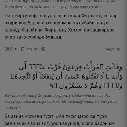
Фалтақатаҳу олу Фиръавна ли якуна лаҳум ъадувва-в ва ҳазана.
Инна Фиръавна ва Ҳамана ва ҷунудаҳума кану хотиӣн.
Пас, баргирифтанд ӯро аҳли хонаи Фиръавн, то дар
охири кор барои онҳо душман ва сабаби андӯҳ
шавад. Ҳаройина, Фиръавну Ҳомон ва лашкарҳои
онҳо хатокунанда буданд.
28
:
8
тафсир
وَقَالَتِ
ٱمْرَأَتُ
فِرْعَوْنَ
قُرَّتُ
عَيْنٍۢ
لِّى
وَلَكَ ۖ
لَا
تَقْتُلُوهُ
عَسَىٰٓ
أَن
يَنفَعَنَآ
أَوْ
نَتَّخِذَهُۥ
٩
۝
يَشْعُرُونَ
لَا
وَهُمْ
وَلَدًۭا
Ва қолат-имраату Фиръавна қуррату ъайни-л лӣ ва лак. Ла
тақтулуҳу ъаса ан янфаъана ав наттахизаҳу валада-в ва ҳум ла
яшъурун.
Ва зани Фиръавн гуфт: «Ин тифл маро ва туро
равшании чашм аст, ӯро накушед, шояд барои мо