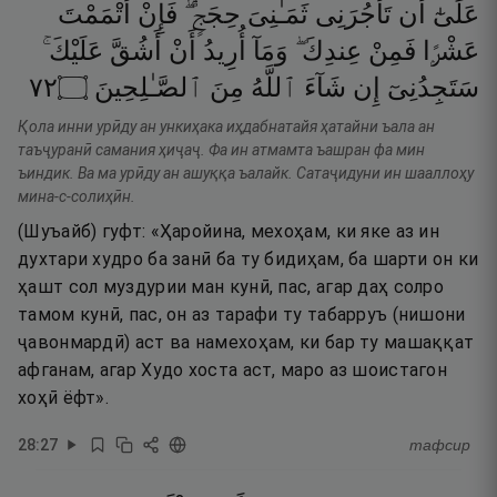
عَلَىٰٓ
أَن
تَأْجُرَنِى
ثَمَـٰنِىَ
حِجَجٍۢ ۖ
فَإِنْ
أَتْمَمْتَ
عَشْرًۭا
فَمِنْ
عِندِكَ ۖ
وَمَآ
أُرِيدُ
أَنْ
أَشُقَّ
عَلَيْكَ ۚ
٢٧
۝
ٱلصَّـٰلِحِينَ
مِنَ
ٱللَّهُ
شَآءَ
إِن
سَتَجِدُنِىٓ
Қола инни урӣду ан ункиҳака иҳдабнатайя ҳатайни ъала ан
таъҷуранӣ самания ҳиҷаҷ. Фа ин атмамта ъашран фа мин
ъиндик. Ва ма урӣду ан ашуққа ъалайк. Сатаҷидуни ин шааллоҳу
мина-с-солиҳӣн.
(Шуъайб) гуфт: «Ҳаройина, мехоҳам, ки яке аз ин
духтари худро ба занӣ ба ту бидиҳам, ба шарти он ки
ҳашт сол муздурии ман кунӣ, пас, агар даҳ солро
тамом кунӣ, пас, он аз тарафи ту табарруъ (нишони
ҷавонмардӣ) аст ва намехоҳам, ки бар ту машаққат
афганам, агар Худо хоста аст, маро аз шоистагон
хоҳӣ ёфт».
28
:
27
тафсир