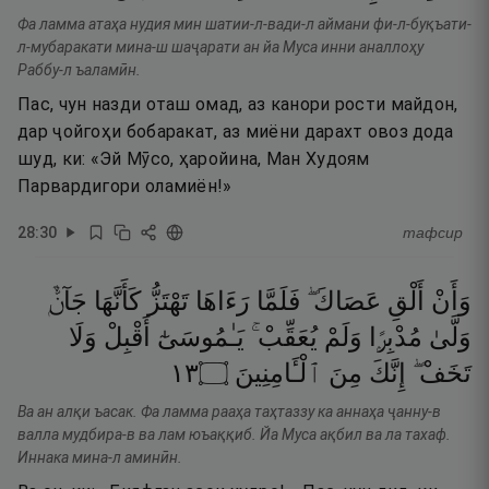
Фа ламма атаҳа нудия мин шатии-л-вади-л аймани фи-л-буқъати-
л-мубаракати мина-ш шаҷарати ан йа Муса инни аналлоҳу
Раббу-л ъаламӣн.
Пас, чун назди оташ омад, аз канори рости майдон,
дар ҷойгоҳи бобаракат, аз миёни дарахт овоз дода
шуд, ки: «Эй Мӯсо, ҳаройина, Ман Худоям
Парвардигори оламиён!»
28
:
30
тафсир
وَأَنْ
أَلْقِ
عَصَاكَ ۖ
فَلَمَّا
رَءَاهَا
تَهْتَزُّ
كَأَنَّهَا
جَآنٌّۭ
وَلَّىٰ
مُدْبِرًۭا
وَلَمْ
يُعَقِّبْ ۚ
يَـٰمُوسَىٰٓ
أَقْبِلْ
وَلَا
٣١
۝
ٱلْـَٔامِنِينَ
مِنَ
إِنَّكَ
تَخَفْ ۖ
Ва ан алқи ъасак. Фа ламма рааҳа таҳтаззу ка аннаҳа ҷанну-в
валла мудбира-в ва лам юъаққиб. Йа Муса ақбил ва ла тахаф.
Иннака мина-л аминӣн.