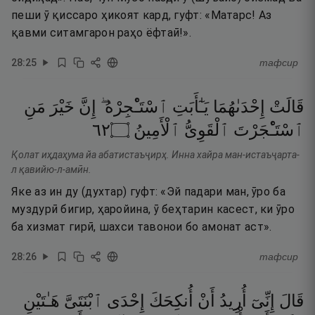
пеши ӯ қиссаро ҳикоят кард, гуфт: «Матарс! Аз
қавми ситамгарон раҳо ёфтаӣ!».
28
:
25
тафсир
قَالَتْ
إِحْدَىٰهُمَا
يَـٰٓأَبَتِ
ٱسْتَـْٔجِرْهُ ۖ
إِنَّ
خَيْرَ
مَنِ
٢٦
۝
ٱلْأَمِينُ
ٱلْقَوِىُّ
ٱسْتَـْٔجَرْتَ
Қолат иҳдаҳума йа абатистаъҷирҳ. Инна хайра ман-истаъҷарта-
л қавийю-л-амӣн.
Яке аз ин ду (духтар) гуфт: «Эй падари ман, ӯро ба
муздурӣ бигир, ҳаройина, ӯ беҳтарин касест, ки ӯро
ба хизмат гирӣ, шахси тавонои бо амонат аст».
28
:
26
тафсир
قَالَ
إِنِّىٓ
أُرِيدُ
أَنْ
أُنكِحَكَ
إِحْدَى
ٱبْنَتَىَّ
هَـٰتَيْنِ