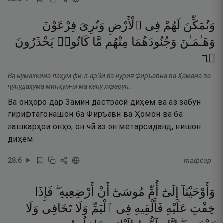
وَنُمَكِّنَ
لَهُمْ
فِى
ٱلْأَرْضِ
وَنُرِىَ
فِرْعَوْنَ
وَهَـٰمَـٰنَ
وَجُنُودَهُمَا
مِنْهُم
مَّا
كَانُوا۟
يَحْذَرُونَ
٦
۝
Ва нумаккина лаҳум фи-л-арЗи ва нурия Фиръавна ва Ҳамана ва
ҷунудаҳума минҳум-м ма кану яҳзарун.
Ва онҳоро дар Замин дастрасӣ диҳем ва аз забун
гирифтагонашон ба Фиръавн ва Ҳомон ва ба
лашкарҳои онҳо, он чӣ аз он метарсиданд, нишон
диҳем.
28
:
6
тафсир
وَأَوْحَيْنَآ
إِلَىٰٓ
أُمِّ
مُوسَىٰٓ
أَنْ
أَرْضِعِيهِ ۖ
فَإِذَا
خِفْتِ
عَلَيْهِ
فَأَلْقِيهِ
فِى
ٱلْيَمِّ
وَلَا
تَخَافِى
وَلَا