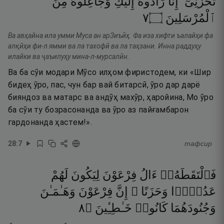
تَحْزَنِىٓ ۖ
إِنَّا
رَآدُّوهُ
إِلَيْكِ
وَجَاعِلُوهُ
مِنَ
٧
۝
ٱلْمُرْسَلِينَ
Ва авҳайна ила умми Муса ан арЗиъӣҳ. Фа иза хифти ъалайҳи фа
алқӣҳи фи-л ямми ва ла тахофӣ ва ла таҳзани. Инна раддуҳу
илайки ва ҷаъилуҳу мина-л-мурсалӣн.
Ва ба сӯи модари Мӯсо илҳом фиристодем, ки «Шир
бидеҳ ӯро, пас, чун бар вай битарсӣ, ӯро дар дарё
бияндоз ва матарс ва андӯҳ махӯр, ҳаройина, Мо ӯро
ба сӯи ту бозрасонанда ва ӯро аз пайғамбарон
гардонанда ҳастем!».
28
:
7
тафсир
فَٱلْتَقَطَهُۥٓ
ءَالُ
فِرْعَوْنَ
لِيَكُونَ
لَهُمْ
عَدُوًّۭا
وَحَزَنًا ۗ
إِنَّ
فِرْعَوْنَ
وَهَـٰمَـٰنَ
٨
۝
خَـٰطِـِٔينَ
كَانُوا۟
وَجُنُودَهُمَا