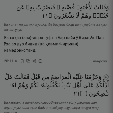
وَقَالَتْ
لِأُخْتِهِۦ
قُصِّيهِ ۖ
فَبَصُرَتْ
بِهِۦ
عَن
١١
۝
يَشْعُرُونَ
لَا
وَهُمْ
جُنُبٍۢ
Ва қолат ли ухтиҳӣ қуссӣҳ. Фа басурат биҳӣ ъан ҷунуби-в ва ҳум
ла яшъурун.
Ва хоҳар (апа)-ашро гуфт: «Бар пайи ӯ бирав!». Пас,
ӯро аз дур бидид (ва қавми Фиръавн)
намедонистанд.
28
:
11
тафсир
۞ وَحَرَّمْنَا
عَلَيْهِ
ٱلْمَرَاضِعَ
مِن
قَبْلُ
فَقَالَتْ
هَلْ
أَدُلُّكُمْ
عَلَىٰٓ
أَهْلِ
بَيْتٍۢ
يَكْفُلُونَهُۥ
لَكُمْ
وَهُمْ
لَهُۥ
١٢
۝
نَـٰصِحُونَ
Ва ҳаррамна ъалайҳи-л-мароЗиъа мин қаблу фақолат ҳал
адуллукум ъала аҳли байти-н якфулунаҳу лакум ва ҳум лаҳу