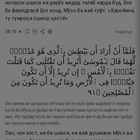
ногаҳон шахсе ки дирӯз мадад талаб карда буд, боз
ба фарёдрасӣ ӯро хонд, Мӯсо ба вай гуфт: «Ҳаройина,
ту гумроҳи ошкор ҳастӣ».
28
:
18
тафсир
فَلَمَّآ
أَنْ
أَرَادَ
أَن
يَبْطِشَ
بِٱلَّذِى
هُوَ
عَدُوٌّۭ
لَّهُمَا
قَالَ
يَـٰمُوسَىٰٓ
أَتُرِيدُ
أَن
تَقْتُلَنِى
كَمَا
قَتَلْتَ
نَفْسًۢا
بِٱلْأَمْسِ ۖ
إِن
تُرِيدُ
إِلَّآ
أَن
تَكُونَ
جَبَّارًۭا
فِى
ٱلْأَرْضِ
وَمَا
تُرِيدُ
أَن
تَكُونَ
مِنَ
١٩
۝
ٱلْمُصْلِحِينَ
Фа ламма ан арода ан ябтиша би-л-лазӣ ҳува ъадувву-л лаҳума
қола йа Муса атурӣду ан тақтуланӣ кама қаталта нафсан би-л-
амс. Ин турӣду илла ан такуна ҷаббаран фи-л-арЗи ва ма турӣду
ан такуна мина-л-муслиҳӣн.
Пас, чун хост, ки ба шахсе, ки вай душмани Мӯсо ва