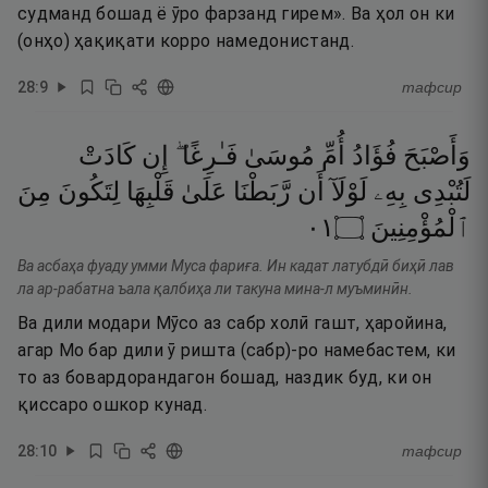
судманд бошад ё ӯро фарзанд гирем». Ва ҳол он ки
(онҳо) ҳақиқати корро намедонистанд.
28
:
9
тафсир
وَأَصْبَحَ
فُؤَادُ
أُمِّ
مُوسَىٰ
فَـٰرِغًا ۖ
إِن
كَادَتْ
لَتُبْدِى
بِهِۦ
لَوْلَآ
أَن
رَّبَطْنَا
عَلَىٰ
قَلْبِهَا
لِتَكُونَ
مِنَ
١٠
۝
ٱلْمُؤْمِنِينَ
Ва асбаҳа фуаду умми Муса фариға. Ин кадат латубдӣ биҳӣ лав
ла ар-рабатна ъала қалбиҳа ли такуна мина-л муъминӣн.
Ва дили модари Мӯсо аз сабр холӣ гашт, ҳаройина,
агар Мо бар дили ӯ ришта (сабр)-ро намебастем, ки
то аз бовардорандагон бошад, наздик буд, ки он
қиссаро ошкор кунад.
28
:
10
тафсир