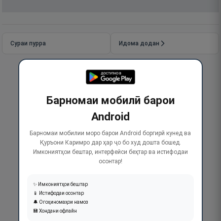
Сураи пурра
Идома додан
Барномаи мобилӣ барои
Android
Барномаи мобилии моро барои Android боргирӣ кунед ва
Қуръони Каримро дар ҳар ҷо бо худ дошта бошед.
Имкониятҳои бештар, интерфейси беҳтар ва истифодаи
осонтар!
✨ Имкониятҳои бештар
📱 Истифодаи осонтар
🔔 Огоҳиномаҳои намоз
💾 Хондани офлайн