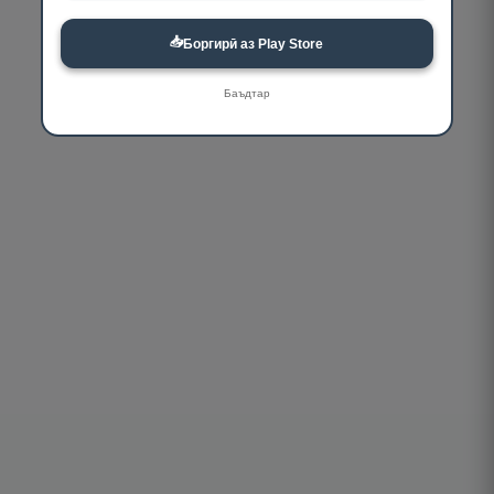
📥
Боргирӣ аз Play Store
Баъдтар