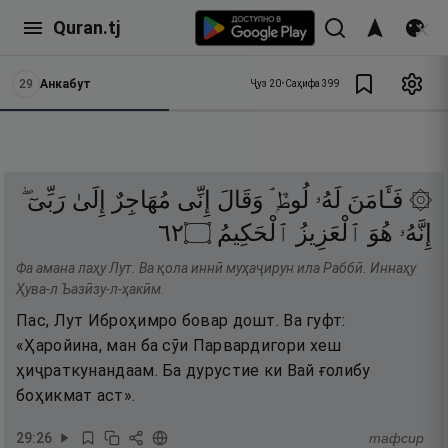
Quran.tj
29
Анкабут
Ҷуз
20
•
Саҳифа
399
۞ فَـَٔامَنَ
لَهُۥ
لُوطٌۭ ۘ
وَقَالَ
إِنِّى
مُهَاجِرٌ
إِلَىٰ
رَبِّىٓ ۖ
٢٦
۝
ٱلْحَكِيمُ
ٱلْعَزِيزُ
هُوَ
إِنَّهُۥ
Фа амана лаҳу Лут. Ва қола иннӣ муҳаҷирун ила Раббӣ. Иннаҳу
Ҳува-л Ъазӣзу-л-ҳакӣм.
Пас, Лут Иброҳимро бовар дошт. Ва гуфт:
«Ҳаройина, ман ба сӯи Парвардигори хеш
ҳиҷраткунандаам. Ба дурустие ки Вай ғолибу
боҳикмат аст».
29
:
26
тафсир