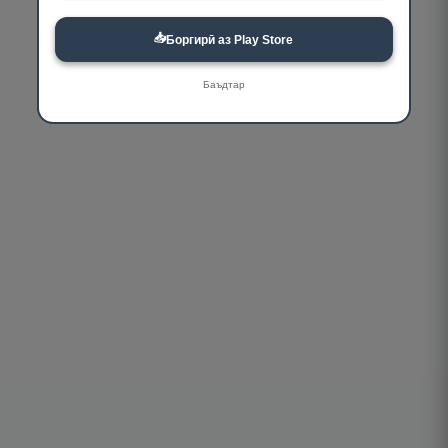
📥
Боргирӣ аз Play Store
Баъдтар