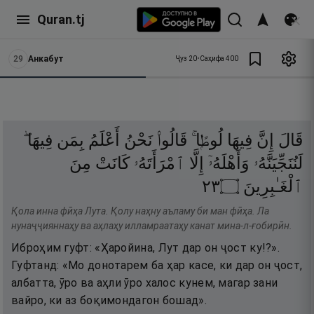
Quran.tj
29
Анкабут
Ҷуз
20
•
Саҳифа
400
قَالَ
إِنَّ
فِيهَا
لُوطًۭا ۚ
قَالُوا۟
نَحْنُ
أَعْلَمُ
بِمَن
فِيهَا ۖ
لَنُنَجِّيَنَّهُۥ
وَأَهْلَهُۥٓ
إِلَّا
ٱمْرَأَتَهُۥ
كَانَتْ
مِنَ
٣٢
۝
ٱلْغَـٰبِرِينَ
Қола инна фӣҳа Лута. Қолу наҳну аъламу би ман фӣҳа. Ла
нунаҷҷияннаҳу ва аҳлаҳу илламраатаҳу канат мина-л-ғобирӣн.
Иброҳим гуфт: «Ҳаройина, Лут дар он ҷост ку!?».
Гуфтанд: «Мо донотарем ба ҳар касе, ки дар он ҷост,
албатта, ӯро ва аҳли ӯро халос кунем, магар зани
вайро, ки аз боқимондагон бошад».