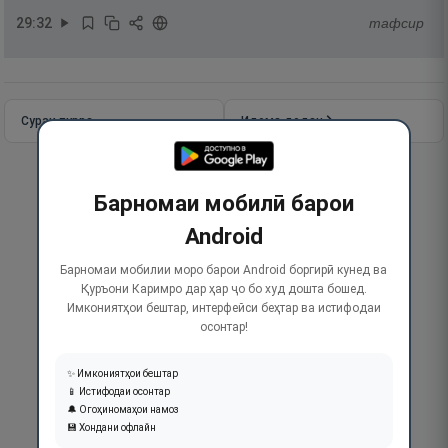
29
:
32
тафсир
Сураи пурра
Идома додан
Барномаи мобилӣ барои
Android
Барномаи мобилии моро барои Android боргирӣ кунед ва
Қуръони Каримро дар ҳар ҷо бо худ дошта бошед.
Имкониятҳои бештар, интерфейси беҳтар ва истифодаи
осонтар!
✨ Имкониятҳои бештар
📱 Истифодаи осонтар
🔔 Огоҳиномаҳои намоз
💾 Хондани офлайн