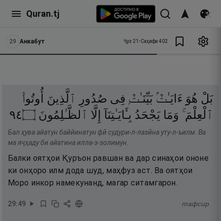
Quran.tj
29
Анкабут
Ҷуз
21
•
Саҳифа
402
بَلْ
هُوَ
ءَايَـٰتٌۢ
بَيِّنَـٰتٌۭ
فِى
صُدُورِ
ٱلَّذِينَ
أُوتُوا۟
٤٩
۝
ٱلظَّـٰلِمُونَ
إِلَّا
بِـَٔايَـٰتِنَآ
يَجْحَدُ
وَمَا
ٱلْعِلْمَ ۚ
Бал ҳува айатун баййинатун фӣ судури-л-лазӣна уту-л-ъилм. Ва
ма яҷҳаду би айатина илла-з-золимун.
Балки оятҳои Қуръон равшан ва дар синаҳои ононе
ки онҳоро илм дода шуд, маҳфуз аст. Ва оятҳои
Моро инкор намекунанд, магар ситамгарон.
29
:
49
тафсир