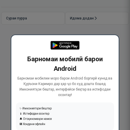
Сураи пурра
Идома додан
Барномаи мобилӣ барои
Android
Барномаи мобилии моро барои Android боргирӣ кунед ва
Қуръони Каримро дар ҳар ҷо бо худ дошта бошед.
Имкониятҳои бештар, интерфейси беҳтар ва истифодаи
осонтар!
✨ Имкониятҳои бештар
📱 Истифодаи осонтар
🔔 Огоҳиномаҳои намоз
💾 Хондани офлайн