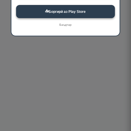
📥
Боргирӣ аз Play Store
Баъдтар