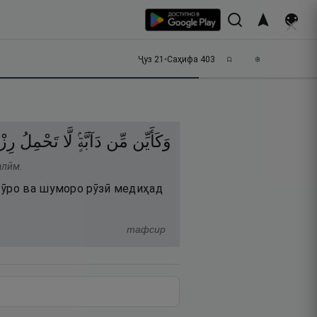
Ҷуз
21
•
Саҳифа
403
وَكَأَيِّن
مِّن
دَآبَّةٍۢ
لَّا
تَحْمِلُ
رِزْ
алӣм.
 ӯро ва шуморо рӯзӣ медиҳад
тафсир