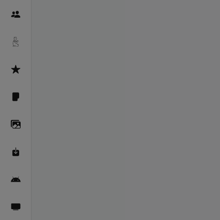
Пайғамбарон
Дуоҳо
Асмоул Ҳусно
Фарзи айн
Галерея
Махзани Маърифат
Барномаи мобилӣ
Пахшҳои зинда