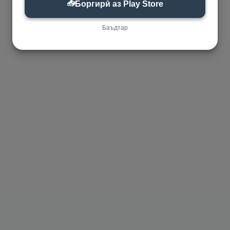
📥
Боргирӣ аз Play Store
Баъдтар