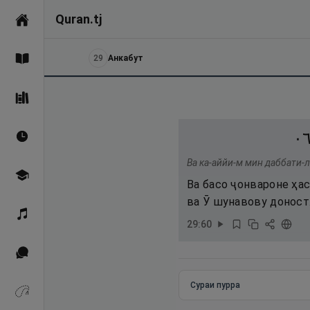
Quran.tj
Асосӣ
29
Анкабут
Қуръон
Саҳеҳи Бухорӣ
٦
Вақтҳои намоз
Ва ка-аййи-м мин даббати-л
Омӯзиш
Ва басо ҷонвароне ҳа
ва Ӯ шунавову доност
Қироат
29
:
60
Иқтибосҳо аз Қуръон
Сураи пурра
Зикрҳо