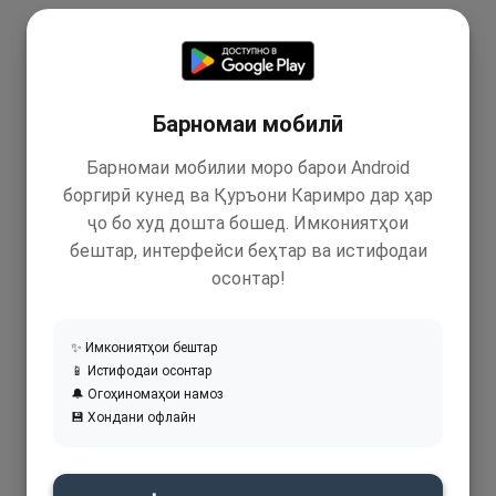
Барномаи мобилӣ
Барномаи мобилии моро барои Android
боргирӣ кунед ва Қуръони Каримро дар ҳар
ҷо бо худ дошта бошед. Имкониятҳои
бештар, интерфейси беҳтар ва истифодаи
осонтар!
✨ Имкониятҳои бештар
📱 Истифодаи осонтар
🔔 Огоҳиномаҳои намоз
💾 Хондани офлайн