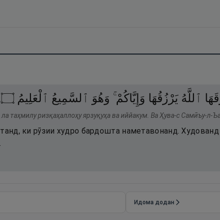
٠
۝
ٱلْعَلِيمُ
ٱلسَّمِيعُ
وَهُوَ
وَإِيَّاكُمْ ۚ
يَرْزُقُهَا
ٱللَّهُ
قَهَا
 ла таҳмилу ризқаҳаллоҳу ярзуқуҳа ва иййакум. Ва Ҳува-с Самӣъу-л-Ъ
станд, ки рӯзии худро бардошта наметавонанд. Худованд
.
Идома додан