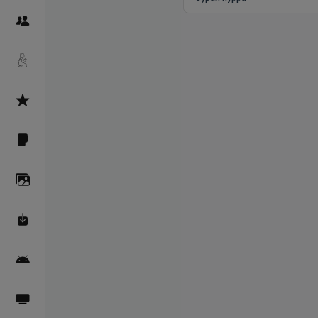
Пайғамбарон
Дуоҳо
Асмоул Ҳусно
Фарзи айн
Галерея
Махзани Маърифат
Барномаи мобилӣ
Пахшҳои зинда