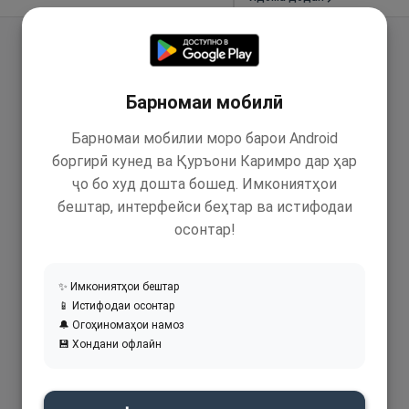
Барномаи мобилӣ
Барномаи мобилии моро барои Android
боргирӣ кунед ва Қуръони Каримро дар ҳар
ҷо бо худ дошта бошед. Имкониятҳои
бештар, интерфейси беҳтар ва истифодаи
осонтар!
✨ Имкониятҳои бештар
📱 Истифодаи осонтар
🔔 Огоҳиномаҳои намоз
💾 Хондани офлайн