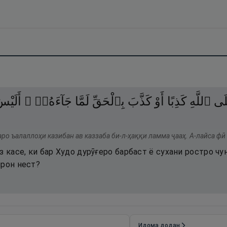
لَى
ٱللَّهِ
كَذِبًا
أَوْ
كَذَّبَ
بِٱلْحَقِّ
لَمَّا
جَآءَهُۥٓ ۚ
أَلَيْس
ро ъалаллоҳи казибан ав каззаба би-л-ҳаққи ламма ҷааҳ. А-лайса фӣ
з касе, ки бар Худо дурӯғеро барбаст ё сухани ростро ч
ирон нест?
Идома додан