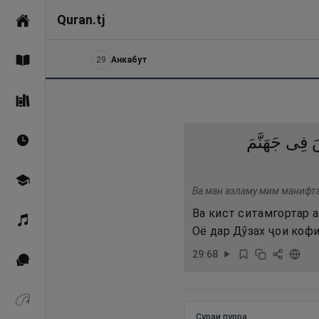
Quran.tj
Асосӣ
29
Анкабут
Қуръон
Саҳеҳи Бухорӣ
َ
فِى
جَهَنَّمَ
Вақтҳои намоз
Омӯзиш
Ва ман азламу мим манифта
Ва кист ситамгортар а
Қироат
Оё дар Дӯзах ҷои коф
29
:
68
Иқтибосҳо аз Қуръон
Зикрҳо
Сураи пурра