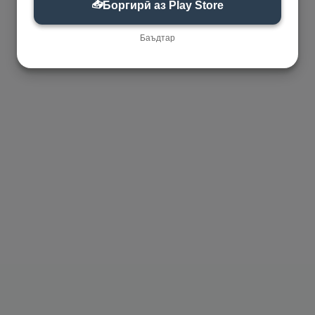
📥
Боргирӣ аз Play Store
Баъдтар