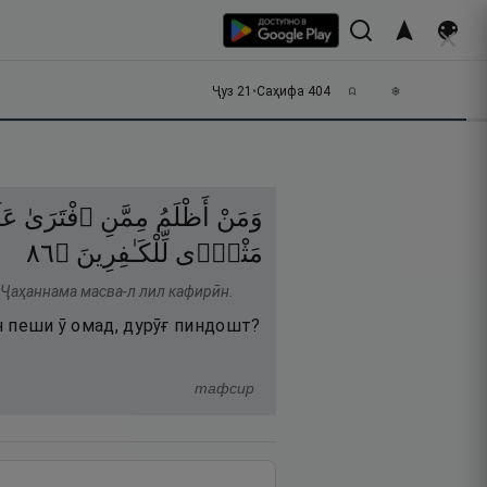
Ҷуз
21
•
Саҳифа
404
وَمَنْ
أَظْلَمُ
مِمَّنِ
ٱفْتَرَىٰ
عَ
٦٨
۝
لِّلْكَـٰفِرِينَ
مَثْوًۭى
 Ҷаҳаннама масва-л лил кафирӣн.
ун пеши ӯ омад, дурӯғ пиндошт?
тафсир