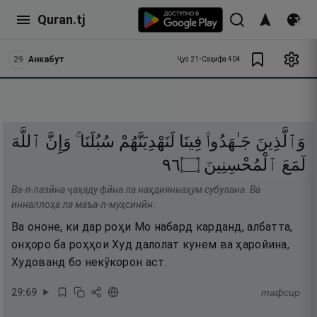
Quran.tj
29
Анкабут
Ҷуз
21
•
Саҳифа
404
وَٱلَّذِينَ
جَـٰهَدُوا۟
فِينَا
لَنَهْدِيَنَّهُمْ
سُبُلَنَا ۚ
وَإِنَّ
ٱللَّهَ
٦٩
۝
ٱلْمُحْسِنِينَ
لَمَعَ
Ва-л-лазӣна ҷаҳаду фӣна ла наҳдияннаҳум субулана. Ва
инналлоҳа ла маъа-л-муҳсинӣн.
Ва ононе, ки дар роҳи Мо набард карданд, албатта,
онҳоро ба роҳҳои Худ далолат кунем ва ҳаройина,
Худованд бо некӯкорон аст.
29
:
69
тафсир