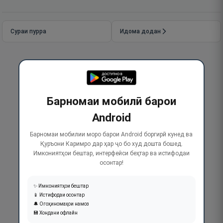
Сураи пурра
Идома додан
Барномаи мобилӣ барои
Android
Барномаи мобилии моро барои Android боргирӣ кунед ва
Қуръони Каримро дар ҳар ҷо бо худ дошта бошед.
Имкониятҳои бештар, интерфейси беҳтар ва истифодаи
осонтар!
✨ Имкониятҳои бештар
📱 Истифодаи осонтар
🔔 Огоҳиномаҳои намоз
💾 Хондани офлайн