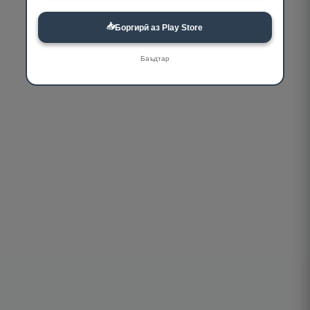
📥
Боргирӣ аз Play Store
Баъдтар