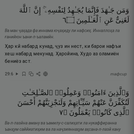
وَمَن
جَـٰهَدَ
فَإِنَّمَا
يُجَـٰهِدُ
لِنَفْسِهِۦٓ ۚ
إِنَّ
ٱللَّهَ
٦
۝
ٱلْعَـٰلَمِينَ
عَنِ
لَغَنِىٌّ
Ва ман ҷаҳада фа иннама юҷаҳиду ли нафсиҳ. Инналлоҳа ла
ғанийюн ъани-л-ъаламӣн.
Ҳар кӣ набард кунад, ҷуз ин нест, ки барои нафъи
хеш набард мекунад. Ҳаройина, Худо аз оламиён
бениёз аст.
29
:
6
тафсир
وَٱلَّذِينَ
ءَامَنُوا۟
وَعَمِلُوا۟
ٱلصَّـٰلِحَـٰتِ
لَنُكَفِّرَنَّ
عَنْهُمْ
سَيِّـَٔاتِهِمْ
وَلَنَجْزِيَنَّهُمْ
أَحْسَنَ
٧
۝
يَعْمَلُونَ
كَانُوا۟
ٱلَّذِى
Ва-л-лазӣна аману ва ъамилу-с-салиҳати ла нукаффиранна
ъанҳум саййиатиҳим ва ла наҷзияннаҳум аҳсана-л-лазӣ кану