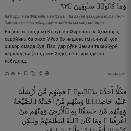
٣٩
۝
سَـٰبِقِينَ
كَانُوا۟
وَمَا
Ва Қоруна ва Фиръавна ва Ҳаман. Ва лақад ҷааҳум-м Муса би-л-
баййинати фастакбару фи-л арЗи ва ма кану собиқӣн.
Ва (ҳалок кардем) Қорун ва Фиръавн ва Ҳомонро,
ҳаройина, ба онҳо Мӯсо бо нишона (муъҷиза)-ҳои
ошкор омада буд. Пас, дар рӯйи Замин такаббурӣ
карданд ва (аз ҳукми Худо) пешгирандагон
набуданд.
29
:
39
тафсир
فَكُلًّا
أَخَذْنَا
بِذَنۢبِهِۦ ۖ
فَمِنْهُم
مَّنْ
أَرْسَلْنَا
عَلَيْهِ
حَاصِبًۭا
وَمِنْهُم
مَّنْ
أَخَذَتْهُ
ٱلصَّيْحَةُ
وَمِنْهُم
مَّنْ
خَسَفْنَا
بِهِ
ٱلْأَرْضَ
وَمِنْهُم
مَّنْ
أَغْرَقْنَا ۚ
وَمَا
كَانَ
ٱللَّهُ
لِيَظْلِمَهُمْ
وَلَـٰكِن
٤٠
۝
يَظْلِمُونَ
أَنفُسَهُمْ
كَانُوٓا۟