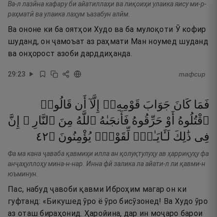
Ва-л лазӣна кафару би айатиллаҳи ва лиқоиҳи улаика яису ми-р-
раҳматӣ ва улаика лаҳум ъазабун алӣм.
Ва ононе ки ба оятҳои Худо ва ба мулоқоти Ӯ кофир
шуданд, он ҷамоъат аз раҳмати Ман ноумед шуданд
ва онҳорост азоби дарддиҳанда.
29
:
23
тафсир
فَمَا
كَانَ
جَوَابَ
قَوْمِهِۦٓ
إِلَّآ
أَن
قَالُوا۟
ٱقْتُلُوهُ
أَوْ
حَرِّقُوهُ
فَأَنجَىٰهُ
ٱللَّهُ
مِنَ
ٱلنَّارِ ۚ
إِنَّ
٢٤
۝
يُؤْمِنُونَ
لِّقَوْمٍۢ
لَـَٔايَـٰتٍۢ
ذَٰلِكَ
فِى
Фа ма кана ҷаваба қавмиҳи илла ан қолуқтулуҳу ав ҳарриқуҳу фа
анҷаҳуллоҳу мина-н-нар. Инна фӣ залика ла айати-л ли қавми-н
юъминун.
Пас, набуд ҷавоби қавми Иброҳим магар он ки
гуфтанд: «Бикушед ӯро ё ӯро бисӯзонед! Ва Худо ӯро
аз оташ бираҳонид. Ҳаройина, дар ин моҷаро барои