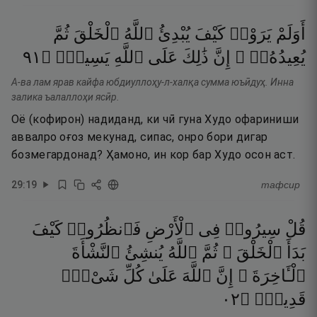
أَوَلَمْ
يَرَوْا۟
كَيْفَ
يُبْدِئُ
ٱللَّهُ
ٱلْخَلْقَ
ثُمَّ
١٩
۝
يَسِيرٌۭ
ٱللَّهِ
عَلَى
ذَٰلِكَ
إِنَّ
يُعِيدُهُۥٓ ۚ
А-ва лам ярав кайфа юбдиуллоҳу-л-халқа сумма юъӣдуҳ. Инна
залика ъалаллоҳи ясӣр.
Оё (кофирон) надиданд, ки чӣ гуна Худо офариниши
аввалро оғоз мекунад, сипас, онро бори дигар
бозмегардонад? Ҳамоно, ин кор бар Худо осон аст.
29
:
19
тафсир
قُلْ
سِيرُوا۟
فِى
ٱلْأَرْضِ
فَٱنظُرُوا۟
كَيْفَ
بَدَأَ
ٱلْخَلْقَ ۚ
ثُمَّ
ٱللَّهُ
يُنشِئُ
ٱلنَّشْأَةَ
ٱلْـَٔاخِرَةَ ۚ
إِنَّ
ٱللَّهَ
عَلَىٰ
كُلِّ
شَىْءٍۢ
٢٠
۝
قَدِيرٌۭ