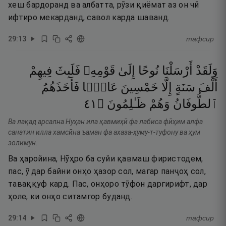
хеш бардоранд ва албатта, рӯзи қиёмат аз он чӣ
ифтиро мекарданд, савол карда шаванд.
29
:
13
тафсир
وَلَقَدْ
أَرْسَلْنَا
نُوحًا
إِلَىٰ
قَوْمِهِۦ
فَلَبِثَ
فِيهِمْ
أَلْفَ
سَنَةٍ
إِلَّا
خَمْسِينَ
عَامًۭا
فَأَخَذَهُمُ
١٤
۝
ظَـٰلِمُونَ
وَهُمْ
ٱلطُّوفَانُ
Ва лақад арсална Нуҳан ила қавмиҳӣ фа лабиса фӣҳим алфа
санатин илла хамсӣна ъаман фа ахаза-ҳуму-т-туфону ва ҳум
золимун.
Ва ҳаройина, Нӯҳро ба суйи қавмаш фиристодем,
пас, ӯ дар байни онҳо ҳазор сол, магар панҷоҳ сол,
таваққуф кард. Пас, онҳоро тӯфон даргирифт, дар
ҳоле, ки онҳо ситамгор буданд.
29
:
14
тафсир