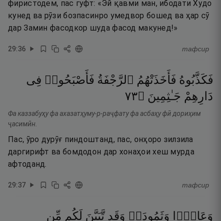
фиристодем, пас гуфт: «Эй қавми ман, ибодати Худо
кунед ва рӯзи бозпасинро умедвор бошед ва ҳар сӯ
дар Замин фасодкор шуда фасод макунед!»
29
:
36
тафсир
فَكَذَّبُوهُ
فَأَخَذَتْهُمُ
ٱلرَّجْفَةُ
فَأَصْبَحُوا۟
فِى
٣٧
۝
جَـٰثِمِينَ
دَارِهِمْ
Фа каззабуҳу фа ахазатҳуму-р-раҷфату фа асбаҳу фӣ дориҳим
ҷасимӣн.
Пас, ӯро дурӯғ пиндоштанд, пас, онҳоро зилзила
даргирифт ва бомдодон дар хонаҳои хеш мурда
афтоданд.
29
:
37
тафсир
وَعَادًۭا
وَثَمُودَا۟
وَقَد
تَّبَيَّنَ
لَكُم
مِّن