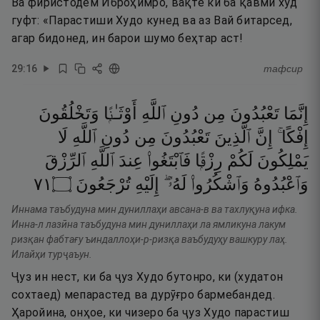
Ва фиристодем Иброҳимро, вақте ки ба қавми худ
гуфт: «Парастиши Худо кунед ва аз Вай битарсед,
агар бидонед, ин барои шумо беҳтар аст!
29
:
16
тафсир
إِنَّمَا
تَعْبُدُونَ
مِن
دُونِ
ٱللَّهِ
أَوْثَـٰنًۭا
وَتَخْلُقُونَ
إِفْكًا ۚ
إِنَّ
ٱلَّذِينَ
تَعْبُدُونَ
مِن
دُونِ
ٱللَّهِ
لَا
يَمْلِكُونَ
لَكُمْ
رِزْقًۭا
فَٱبْتَغُوا۟
عِندَ
ٱللَّهِ
ٱلرِّزْقَ
١٧
۝
تُرْجَعُونَ
إِلَيْهِ
لَهُۥٓ ۖ
وَٱشْكُرُوا۟
وَٱعْبُدُوهُ
Иннама таъбудуна мин дуниллаҳи авсана-в ва тахлуқуна ифка.
Инна-л лазӣна таъбудуна мин дуниллаҳи ла ямликуна лакум
ризқан фабтағу ъиндаллоҳи-р-ризқа ваъбудуҳу вашкуру лаҳ.
Илайҳи турҷаъун.
Ҷуз ин нест, ки ба ҷуз Худо бутонро, ки (худатон
сохтаед) мепарастед ва дурӯғро бармебандед.
Ҳаройина, онҳое, ки чизеро ба ҷуз Худо парастиш