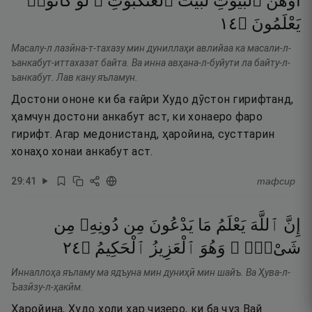
أَوْهَنَ
ٱلْبُيُوتِ
لَبَيْتُ
ٱلْعَنكَبُوتِ ۖ
لَوْ
كَانُوا۟
٤١
۝
يَعْلَمُونَ
Масалу-л лазӣна-т-тахазу мин дуниллаҳи авлийаа ка масали-л-
ъанкабут-иттахазат байта. Ва инна авҳана-л-буйути ла байту-л-
ъанкабут. Лав кану яъламун.
Достони ононе ки ба ғайри Худо дӯстон гирифтанд,
ҳамчун достони анкабут аст, ки хонаеро фаро
гирифт. Агар медонистанд, ҳаройина, сусттарин
хонаҳо хонаи анкабут аст.
29
:
41
тафсир
إِنَّ
ٱللَّهَ
يَعْلَمُ
مَا
يَدْعُونَ
مِن
دُونِهِۦ
مِن
٤٢
۝
ٱلْحَكِيمُ
ٱلْعَزِيزُ
وَهُوَ
شَىْءٍۢ ۚ
Инналлоҳа яъламу ма ядъуна мин дуниҳӣ мин шайъ. Ва Ҳува-л-
Ъазӣзу-л-ҳакӣм.
Ҳаройина, Худо ҳоли ҳар чизеро, ки ба ҷуз Вай