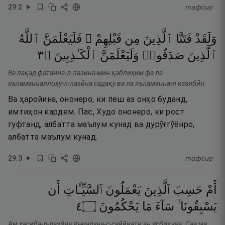
29
:
2
тафсир
وَلَقَدْ
فَتَنَّا
ٱلَّذِينَ
مِن
قَبْلِهِمْ ۖ
فَلَيَعْلَمَنَّ
ٱللَّهُ
٣
۝
ٱلْكَـٰذِبِينَ
وَلَيَعْلَمَنَّ
صَدَقُوا۟
ٱلَّذِينَ
Ва лақад фатанна-л-лазӣна мин қаблиҳим фа ла
яъламанналлоҳу-л-лазӣна садақу ва ла яъламанна-л казибӣн.
Ва ҳаройина, ононеро, ки пеш аз онҳо буданд,
имтиҳон кардем. Пас, Худо ононеро, ки рост
гуфтанд, албатта маълум кунад ва дурӯғгӯёнро,
албатта маълум кунад.
29
:
3
тафсир
أَمْ
حَسِبَ
ٱلَّذِينَ
يَعْمَلُونَ
ٱلسَّيِّـَٔاتِ
أَن
٤
۝
يَحْكُمُونَ
مَا
سَآءَ
يَسْبِقُونَا ۚ
Ам ҳасиба-л-лазӣна яъмалуна-с-саййиати ан ясбиқуна. Саа ма