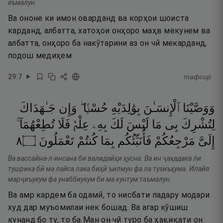
яъмалун.
Ва ононе ки имон оварданд ва корҳои шоиста
карданд, албатта, хатоҳои онҳоро маҳв мекунем ва
албатта, онҳоро ба накӯтарини аз он чӣ мекарданд,
подош медиҳем.
29
:
7
тафсир
وَوَصَّيْنَا
ٱلْإِنسَـٰنَ
بِوَٰلِدَيْهِ
حُسْنًۭا ۖ
وَإِن
جَـٰهَدَاكَ
لِتُشْرِكَ
بِى
مَا
لَيْسَ
لَكَ
بِهِۦ
عِلْمٌۭ
فَلَا
تُطِعْهُمَآ ۚ
٨
۝
تَعْمَلُونَ
كُنتُمْ
بِمَا
فَأُنَبِّئُكُم
مَرْجِعُكُمْ
إِلَىَّ
Ва вассайна-л-инсана би валидайҳи ҳусна. Ва ин ҷаҳадака ли
тушрика бӣ ма лайса лака биҳӣ ъилмун фа ла тузиъҳума. Илайя
марҷиъукум фа унаббиукум би ма кунтум таъмалун.
Ва амр кардем ба одамӣ, то нисбати падару модари
худ дар муъомилаи нек бошад. Ва агар кӯшиш
кунанд бо ту, то ба Ман он чӣ туро ба ҳақиқати он