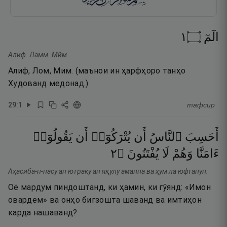
١
۝
الٓمٓ
Алиф. Ламм. Мйм.
Алиф, Лом, Мим. (маънои ин ҳарфҳоро танҳо
Худованд медонад.)
29
:
1
тафсир
أَحَسِبَ
ٱلنَّاسُ
أَن
يُتْرَكُوٓا۟
أَن
يَقُولُوٓا۟
٢
۝
يُفْتَنُونَ
لَا
وَهُمْ
ءَامَنَّا
Аҳасиба-н-насу ан ютраку ан яқулу аманна ва ҳум ла юфтанун.
Оё мардум пиндоштанд, ки ҳамин, ки гӯянд: «Имон
овардем» ва онҳо бигзошта шаванд ва имтиҳон
карда нашаванд?