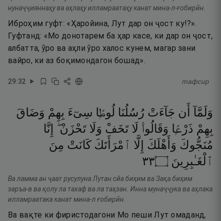
нунаҷҷияннаҳу ва аҳлаҳу илламраатаҳу канат мина-л-ғобирӣн.
Иброҳим гуфт: «Ҳаройина, Лут дар он ҷост ку!?».
Гуфтанд: «Мо донотарем ба ҳар касе, ки дар он ҷост,
албатта, ӯро ва аҳли ӯро халос кунем, магар зани
вайро, ки аз боқимондагон бошад».
29
:
32
тафсир
وَلَمَّآ
أَن
جَآءَتْ
رُسُلُنَا
لُوطًۭا
سِىٓءَ
بِهِمْ
وَضَاقَ
بِهِمْ
ذَرْعًۭا
وَقَالُوا۟
لَا
تَخَفْ
وَلَا
تَحْزَنْ ۖ
إِنَّا
مُنَجُّوكَ
وَأَهْلَكَ
إِلَّا
ٱمْرَأَتَكَ
كَانَتْ
مِنَ
٣٣
۝
ٱلْغَـٰبِرِينَ
Ва ламма ан ҷаат русулуна Лутан сйа биҳим ва Зақа биҳим
заръа-в ва қолу ла тахаф ва ла таҳзан. Инна мунаҷҷука ва аҳлака
илламраатака канат мина-л ғобирӣн.
Ва вақте ки фиристодагони Мо пеши Лут омаданд,