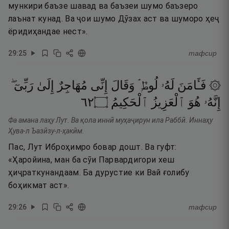
мункири баъзе шавад ва баъзеи шумо баъзеро
лаънат кунад. Ва ҷои шумо Дӯзах аст ва шуморо ҳеҷ
ёридиҳандае нест».
29
:
25
тафсир
۞ فَـَٔامَنَ
لَهُۥ
لُوطٌۭ ۘ
وَقَالَ
إِنِّى
مُهَاجِرٌ
إِلَىٰ
رَبِّىٓ ۖ
٢٦
۝
ٱلْحَكِيمُ
ٱلْعَزِيزُ
هُوَ
إِنَّهُۥ
Фа амана лаҳу Лут. Ва қола иннӣ муҳаҷирун ила Раббӣ. Иннаҳу
Ҳува-л Ъазӣзу-л-ҳакӣм.
Пас, Лут Иброҳимро бовар дошт. Ва гуфт:
«Ҳаройина, ман ба сӯи Парвардигори хеш
ҳиҷраткунандаам. Ба дурустие ки Вай ғолибу
боҳикмат аст».
29
:
26
тафсир