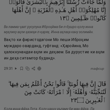
وَلَمَّا
جَآءَتْ
رُسُلُنَآ
إِبْرَٰهِيمَ
بِٱلْبُشْرَىٰ
قَالُوٓا۟
إِنَّا
مُهْلِكُوٓا۟
أَهْلِ
هَـٰذِهِ
ٱلْقَرْيَةِ ۖ
إِنَّ
أَهْلَهَا
٣١
۝
ظَـٰلِمِينَ
كَانُوا۟
Ва ламма ҷаат русулуна Иброҳӣма би-л-бушро қолу инна
муҳлику аҳли ҳазиҳи-л-қаряҳ. Инна аҳлаҳа кану золимӣн.
Вақто ки фиристодагони Мо пеши Иброҳим
муждаро оварданд, гуфтанд: «Ҳаройина, Мо
ҳалоккунандаи аҳли ин деҳаем. Ба дурустие ки аҳли
ин деҳа ситамгор буданд».
29
:
31
тафсир
قَالَ
إِنَّ
فِيهَا
لُوطًۭا ۚ
قَالُوا۟
نَحْنُ
أَعْلَمُ
بِمَن
فِيهَا ۖ
لَنُنَجِّيَنَّهُۥ
وَأَهْلَهُۥٓ
إِلَّا
ٱمْرَأَتَهُۥ
كَانَتْ
مِنَ
٣٢
۝
ٱلْغَـٰبِرِينَ
Қола инна фӣҳа Лута. Қолу наҳну аъламу би ман фӣҳа. Ла