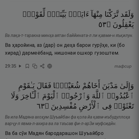
وَلَقَد
تَّرَكْنَا
مِنْهَآ
ءَايَةًۢ
بَيِّنَةًۭ
لِّقَوْمٍۢ
٣٥
۝
يَعْقِلُونَ
Ва лақа-т-таракна минҳа аятан баййината-л ли қавми-н яъқилун.
Ва ҳаройина, аз (дар) он деҳа барои гурӯҳе, ки (бо
хирад) дармеёбанд, нишонаи ошкор гузоштем.
29
:
35
тафсир
وَإِلَىٰ
مَدْيَنَ
أَخَاهُمْ
شُعَيْبًۭا
فَقَالَ
يَـٰقَوْمِ
ٱعْبُدُوا۟
ٱللَّهَ
وَٱرْجُوا۟
ٱلْيَوْمَ
ٱلْـَٔاخِرَ
وَلَا
٣٦
۝
مُفْسِدِينَ
ٱلْأَرْضِ
فِى
تَعْثَوْا۟
Ва ила Мадяна ахоҳум Шуъайбан фа қола йа қавм-иъбудуллоҳа
варҷу-л явма-л-ахира ва ла таъсав фи-л-арЗи муфсидӣн.
Ва ба сӯи Мадян бародарашон Шуъайбро