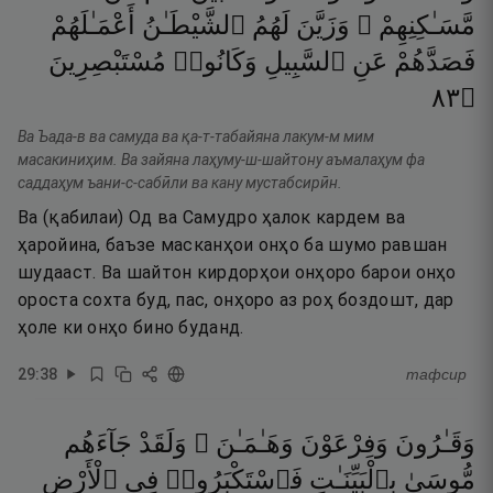
مَّسَـٰكِنِهِمْ ۖ
وَزَيَّنَ
لَهُمُ
ٱلشَّيْطَـٰنُ
أَعْمَـٰلَهُمْ
فَصَدَّهُمْ
عَنِ
ٱلسَّبِيلِ
وَكَانُوا۟
مُسْتَبْصِرِينَ
٣٨
۝
Ва Ъада-в ва самуда ва қа-т-табайяна лакум-м мим
масакиниҳим. Ва зайяна лаҳуму-ш-шайтону аъмалаҳум фа
саддаҳум ъани-с-сабӣли ва кану мустабсирӣн.
Ва (қабилаи) Од ва Самудро ҳалок кардем ва
ҳаройина, баъзе масканҳои онҳо ба шумо равшан
шудааст. Ва шайтон кирдорҳои онҳоро барои онҳо
ороста сохта буд, пас, онҳоро аз роҳ боздошт, дар
ҳоле ки онҳо бино буданд.
29
:
38
тафсир
وَقَـٰرُونَ
وَفِرْعَوْنَ
وَهَـٰمَـٰنَ ۖ
وَلَقَدْ
جَآءَهُم
مُّوسَىٰ
بِٱلْبَيِّنَـٰتِ
فَٱسْتَكْبَرُوا۟
فِى
ٱلْأَرْضِ