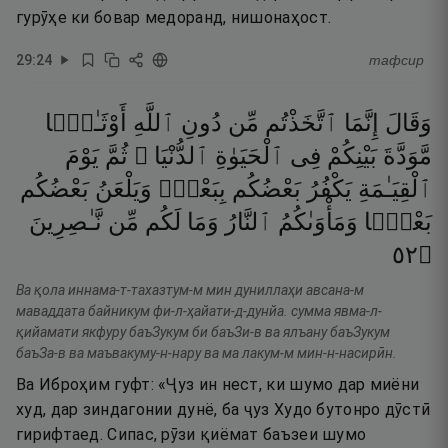
гурӯҳе ки бовар медоранд, нишонаҳост.
29
:
24
тафсир
وَقَالَ
إِنَّمَا
ٱتَّخَذْتُم
مِّن
دُونِ
ٱللَّهِ
أَوْثَـٰنًۭا
مَّوَدَّةَ
بَيْنِكُمْ
فِى
ٱلْحَيَوٰةِ
ٱلدُّنْيَا ۖ
ثُمَّ
يَوْمَ
ٱلْقِيَـٰمَةِ
يَكْفُرُ
بَعْضُكُم
بِبَعْضٍۢ
وَيَلْعَنُ
بَعْضُكُم
بَعْضًۭا
وَمَأْوَىٰكُمُ
ٱلنَّارُ
وَمَا
لَكُم
مِّن
نَّـٰصِرِينَ
٢٥
۝
Ва қола иннама-т-тахазтум-м мин дуниллаҳи авсана-м
маваддата байникум фи-л-ҳайати-д-дунйа. сумма явма-л-
қийамати якфуру баъЗукум би баъЗи-в ва ялъану баъЗукум
баъЗа-в ва маъвакуму-н-нару ва ма лакум-м мин-н-насирӣн.
Ва Иброҳим гуфт: «Ҷуз ин нест, ки шумо дар миёни
худ, дар зиндагонии дунё, ба ҷуз Худо бутонро дӯстӣ
гирифтаед. Сипас, рӯзи қиёмат баъзеи шумо