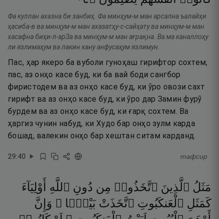
Фа куллан ахазна би занбиҳ. Фа минҳум-м ман арсална ъалайҳи
ҳасиба-в ва минҳум-м ман ахазатҳу-с-сайҳату ва минҳум-м ман
хасафна биҳи-л-арЗа ва минҳум-м ман ағрақна. Ва ма каналлоҳу
ли язлимаҳум ва лакин кану анфусаҳум язлимун.
Пас, ҳар якеро ба вуболи гуноҳаш гирифтор сохтем,
пас, аз онҳо касе буд, ки ба вай боди сангбор
фиристодем ва аз онҳо касе буд, ки ӯро овози сахт
гирифт ва аз онҳо касе буд, ки ӯро дар Замин фурӯ
бурдем ва аз онҳо касе буд, ки ғарқ сохтем. Ва
ҳаргиз чунин набуд, ки Худо бар онҳо зулм карда
бошад, валекин онҳо бар хештан ситам карданд.
29
:
40
тафсир
مَثَلُ
ٱلَّذِينَ
ٱتَّخَذُوا۟
مِن
دُونِ
ٱللَّهِ
أَوْلِيَآءَ
كَمَثَلِ
ٱلْعَنكَبُوتِ
ٱتَّخَذَتْ
بَيْتًۭا ۖ
وَإِنَّ