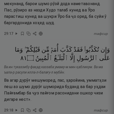
мекунанд, барои шумо рӯзӣ дода наметавонанд.
Пас, рӯзиро аз назди Худо талаб кунед ва Ӯро
парастиш кунед ва шукри Ӯро ба ҷо оред, ба суйи ӯ
баргардонида хоҳед шуд.
29
:
17
тафсир
وَإِن
تُكَذِّبُوا۟
فَقَدْ
كَذَّبَ
أُمَمٌۭ
مِّن
قَبْلِكُمْ ۖ
وَمَا
١٨
۝
ٱلْمُبِينُ
ٱلْبَلَـٰغُ
إِلَّا
ٱلرَّسُولِ
عَلَى
Ва ин туказзибу фақад каззаба умаму-м мин қабликум. Ва ма
ъала-р расули илла-л-балағу-л мубӣн.
Ва агар дурӯғ мешуморед, пас, ҳаройина, умматҳои
пеш аз шумо дурӯғ шуморида буданд ва бар уҳдаи
Пайғамбар ба ҷуз пайғом расонидани ошкор чизи
дигаре нест».
29
:
18
тафсир