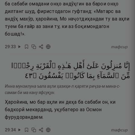
ба сабаби омадани онҳо андӯҳгин ва барои онҳо
дилтанг шуд, фиристодагон гуфтанд: «Матарс ва
андӯҳ махӯр, ҳаройина, Мо наҷотдиҳандаи ту ва аҳли
туем ба ғайр аз зани ту, ки аз боқимондагон
бошад!».
29
:
33
тафсир
إِنَّا
مُنزِلُونَ
عَلَىٰٓ
أَهْلِ
هَـٰذِهِ
ٱلْقَرْيَةِ
رِجْزًۭا
٣٤
۝
يَفْسُقُونَ
كَانُوا۟
بِمَا
ٱلسَّمَآءِ
مِّنَ
Инна мунзилуна ъала аҳли ҳазиҳи-л қаряти риҷза-м мина-с-
самаи би ма кану яфсуқун.
Ҳаройина, мо бар аҳли ин деҳа ба сабаби он, ки
бадкорӣ мекарданд, уқубатеро аз Осмон
фурудорандаем.
29
:
34
тафсир