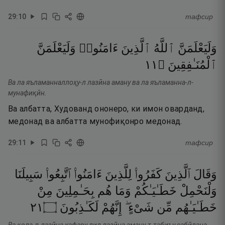
29
:
10
тафсир
وَلَيَعْلَمَنَّ
ٱللَّهُ
ٱلَّذِينَ
ءَامَنُوا۟
وَلَيَعْلَمَنَّ
١١
۝
ٱلْمُنَـٰفِقِينَ
Ва ла яъламанналлоҳу-л лазӣна аману ва ла яъламанна-л-
мунафиқӣн.
Ва албатта, Худованд ононеро, ки имон оварданд,
медонад ва албатта мунофиқонро медонад.
29
:
11
тафсир
وَقَالَ
ٱلَّذِينَ
كَفَرُوا۟
لِلَّذِينَ
ءَامَنُوا۟
ٱتَّبِعُوا۟
سَبِيلَنَا
وَلْنَحْمِلْ
خَطَـٰيَـٰكُمْ
وَمَا
هُم
بِحَـٰمِلِينَ
مِنْ
١٢
۝
لَكَـٰذِبُونَ
إِنَّهُمْ
شَىْءٍ ۖ
مِّن
خَطَـٰيَـٰهُم