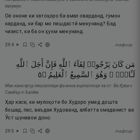
яҳкумун.
Оё ононе ки хатоҳоро ба амал оварданд, гумон
карданд, ки бар мо пешдастӣ мекунанд? Бад
чизест, ки ба он ҳукм мекунанд.
29
:
4
тафсир
مَن
كَانَ
يَرْجُوا۟
لِقَآءَ
ٱللَّهِ
فَإِنَّ
أَجَلَ
ٱللَّهِ
٥
۝
ٱلْعَلِيمُ
ٱلسَّمِيعُ
وَهُوَ
لَـَٔاتٍۢ ۚ
Ман кана ярҷу лиқоаллаҳи фа инна аҷалаллоҳи ла от. Ва-Ҳува-с
Самӣъу-л-Ъалӣм.
Ҳар касе, ки мулоқоти бо Худоро умед дошта
бошад, пас, ваъдаи Худованд, албатта омаданист ва
Ӯст шунавои доно.
29
:
5
тафсир