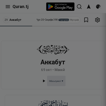
Quran.tj
29
Анкабут
Тарҷума
Мусҳаф
Ҷуз
20
•
Саҳифа
398
Анкабут
69
оят •
Маккӣ
Маълумот
▼
ℹ️