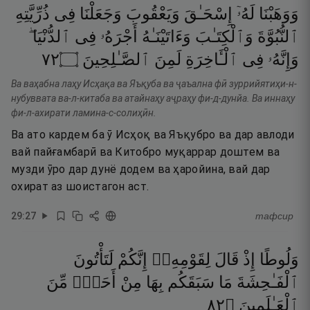
وَوَهَبْنَا
لَهُۥٓ
إِسْحَـٰقَ
وَيَعْقُوبَ
وَجَعَلْنَا
فِى
ذُرِّيَّتِهِ
ٱلنُّبُوَّةَ
وَٱلْكِتَـٰبَ
وَءَاتَيْنَـٰهُ
أَجْرَهُۥ
فِى
ٱلدُّنْيَا ۖ
٢٧
۝
ٱلصَّـٰلِحِينَ
لَمِنَ
ٱلْـَٔاخِرَةِ
فِى
وَإِنَّهُۥ
Ва ваҳабна лаҳу Исҳақа ва Яъқуба ва ҷаъална фӣ зуррийятиҳи-н-
нубуввата ва-л-китаба ва атайнаҳу аҷраҳу фи-д-дунйа. Ва иннаҳу
фи-л-ахирати ламина-с-солиҳӣн.
Ва ато кардем ба ӯ Исҳоқ ва Яъқубро ва дар авлоди
вай пайғамбарӣ ва Китобро муқаррар доштем ва
музди ӯро дар дунё додем ва ҳаройина, вай дар
охират аз шоистагон аст.
29
:
27
тафсир
وَلُوطًا
إِذْ
قَالَ
لِقَوْمِهِۦٓ
إِنَّكُمْ
لَتَأْتُونَ
ٱلْفَـٰحِشَةَ
مَا
سَبَقَكُم
بِهَا
مِنْ
أَحَدٍۢ
مِّنَ
٢٨
۝
ٱلْعَـٰلَمِينَ