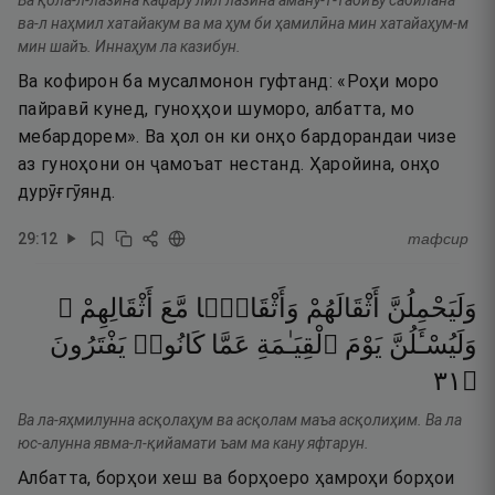
Ва қола-л-лазӣна кафару лил лазӣна аману-т-табиъу сабӣлана
ва-л наҳмил хатайакум ва ма ҳум би ҳамилӣна мин хатайаҳум-м
мин шайъ. Иннаҳум ла казибун.
Ва кофирон ба мусалмонон гуфтанд: «Роҳи моро
пайравӣ кунед, гуноҳҳои шуморо, албатта, мо
мебардорем». Ва ҳол он ки онҳо бардорандаи чизе
аз гуноҳони он ҷамоъат нестанд. Ҳаройина, онҳо
дурӯғгӯянд.
29
:
12
тафсир
وَلَيَحْمِلُنَّ
أَثْقَالَهُمْ
وَأَثْقَالًۭا
مَّعَ
أَثْقَالِهِمْ ۖ
وَلَيُسْـَٔلُنَّ
يَوْمَ
ٱلْقِيَـٰمَةِ
عَمَّا
كَانُوا۟
يَفْتَرُونَ
١٣
۝
Ва ла-яҳмилунна асқолаҳум ва асқолам маъа асқолиҳим. Ва ла
юс-алунна явма-л-қийамати ъам ма кану яфтарун.
Албатта, борҳои хеш ва борҳоеро ҳамроҳи борҳои