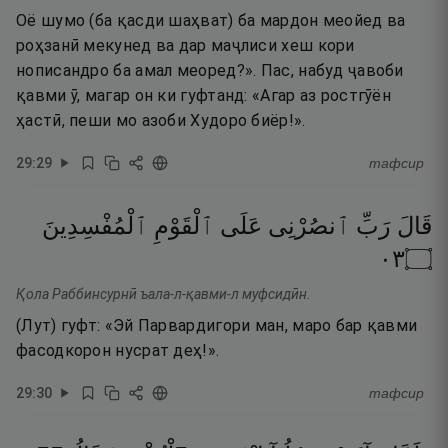
Оё шумо (ба қасди шаҳват) ба мардон меойед ва
роҳзанӣ мекунед ва дар маҷлиси хеш кори
нописандро ба амал меоред?». Пас, набуд ҷавоби
қавми ӯ, магар он ки гуфтанд: «Агар аз ростгӯён
ҳастӣ, пеши мо азоби Худоро биёр!».
29
:
29
тафсир
قَالَ
رَبِّ
ٱنصُرْنِى
عَلَى
ٱلْقَوْمِ
ٱلْمُفْسِدِينَ
٣٠
۝
Қола Раббинсурнӣ ъала-л-қавми-л муфсидӣн.
(Лут) гуфт: «Эй Парвардигори ман, маро бар қавми
фасодкорон нусрат деҳ!».
29
:
30
тафсир