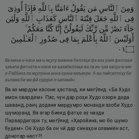
وَمِنَ
ٱلنَّاسِ
مَن
يَقُولُ
ءَامَنَّا
بِٱللَّهِ
فَإِذَآ
أُوذِىَ
فِى
ٱللَّهِ
جَعَلَ
فِتْنَةَ
ٱلنَّاسِ
كَعَذَابِ
ٱللَّهِ
وَلَئِن
جَآءَ
نَصْرٌۭ
مِّن
رَّبِّكَ
لَيَقُولُنَّ
إِنَّا
كُنَّا
مَعَكُمْ ۚ
أَوَلَيْسَ
ٱللَّهُ
بِأَعْلَمَ
بِمَا
فِى
صُدُورِ
ٱلْعَـٰلَمِينَ
١٠
۝
Ва мина-н-наси ма-н яқулу вманна биллаҳи фа иза узия филлаҳи
ҷаъала фитната-н-наси ка-ъазабиллаҳи ва ла ин ҷаа насру-м ми-
р-Раббика ла яқулунна инна кунна маъакум. А-ва лайсаллоҳу би
аълама би ма фӣ судури-л-ъаламӣн.
Ва аз мардум касоне ҳастанд, ки мегӯянд. «Ба Худо
имон овардем». Пас, чун дар роҳи Худо озоре дода
шаванд, ранҷ додани мардумро монанди азоби Худо
шуморанд. Ва агар биёяд фатҳе аз назди
Парвардигори ту, мегӯянд: «Ҳаройина, мо бо шумо
будем». Оё Худо ба он чӣ дар синаҳои оламиён аст,
донотар нест?!