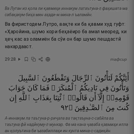
Ва Лутан из қола ли қавмиҳи иннакум латаътуна-л фаҳишата ма
сабақакум биҳа мин аҳади-м мина-л ъаламӣн.
Ва фиристодем Лутро, вақте ки ба қавми худ гуфт:
«Ҳаройина, шумо кори беҳаёиро ба амал меоред, ки
ҳеҷ кас аз оламиён ба сӯи он бар шумо пешдастӣ
накардааст.
29
:
28
тафсир
أَئِنَّكُمْ
لَتَأْتُونَ
ٱلرِّجَالَ
وَتَقْطَعُونَ
ٱلسَّبِيلَ
وَتَأْتُونَ
فِى
نَادِيكُمُ
ٱلْمُنكَرَ ۖ
فَمَا
كَانَ
جَوَابَ
قَوْمِهِۦٓ
إِلَّآ
أَن
قَالُوا۟
ٱئْتِنَا
بِعَذَابِ
ٱللَّهِ
إِن
٢٩
۝
ٱلصَّـٰدِقِينَ
مِنَ
كُنتَ
А-иннакум ла таътуна-р-риҷала ва тақтаъуна-с-сабӣла ва
таътуна фӣ надӣкуму-л мункар. Фа ма кана ҷаваба қавмиҳи илла
ан қолуътина би ъазабиллаҳи ин кунта мина-с-садиқӣн.