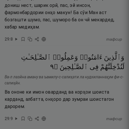
дониш нест, шарик орӣ, пас, эй инсон,
фармонбардории онҳо макун! Ба сӯи Ман аст
бозгашти шумо, пас, шуморо ба он чӣ мекардед,
хабар медиҳам.
29
:
8
тафсир
وَٱلَّذِينَ
ءَامَنُوا۟
وَعَمِلُوا۟
ٱلصَّـٰلِحَـٰتِ
٩
۝
ٱلصَّـٰلِحِينَ
فِى
لَنُدْخِلَنَّهُمْ
Ва-л лазӣна аману ва ъамилу-с-салиҳати ла нудхиланнаҳум фи-с-
салиҳӣн.
Ва ононе ки имон оварданд ва корҳои шоиста
карданд, албатта, онҳоро дар зумраи шоистагон
дарорем.
29
:
9
тафсир