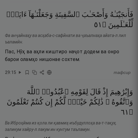
فَأَنجَيْنَـٰهُ
وَأَصْحَـٰبَ
ٱلسَّفِينَةِ
وَجَعَلْنَـٰهَآ
ءَايَةًۭ
١٥
۝
لِّلْعَـٰلَمِينَ
Фа анҷайнаҳу ва асҳаба-с-сафӣнати ва ҷаъалнаҳа айата-л лил
ъаламӣн.
Пас, Нӯҳ ва аҳли киштиро наҷот додем ва онро
барои оламҳо нишонае сохтем.
29
:
15
тафсир
وَإِبْرَٰهِيمَ
إِذْ
قَالَ
لِقَوْمِهِ
ٱعْبُدُوا۟
ٱللَّهَ
وَٱتَّقُوهُ ۖ
ذَٰلِكُمْ
خَيْرٌۭ
لَّكُمْ
إِن
كُنتُمْ
تَعْلَمُونَ
١٦
۝
Ва Иброҳӣма из қола ли қавмиҳ-иъбудуллоҳа ва-т-тақуҳ.
заликум хайру-л лакум ин кунтум таъламун.