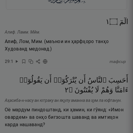
١
۝
الٓمٓ
Алиф. Ламм. Мйм.
Алиф, Лом, Мим. (маънои ин ҳарфҳоро танҳо
Худованд медонад.)
29
:
1
тафсир
أَحَسِبَ
ٱلنَّاسُ
أَن
يُتْرَكُوٓا۟
أَن
يَقُولُوٓا۟
٢
۝
يُفْتَنُونَ
لَا
وَهُمْ
ءَامَنَّا
Аҳасиба-н-насу ан ютраку ан яқулу аманна ва ҳум ла юфтанун.
Оё мардум пиндоштанд, ки ҳамин, ки гӯянд: «Имон
овардем» ва онҳо бигзошта шаванд ва имтиҳон
карда нашаванд?