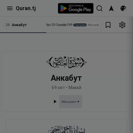
Quran.tj
29
Анкабут
Тарҷума
Мусҳаф
Ҷуз
20
•
Саҳифа
399
Анкабут
69
оят •
Маккӣ
Маълумот
▼
ℹ️