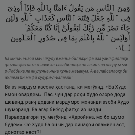
وَمِنَ
ٱلنَّاسِ
مَن
يَقُولُ
ءَامَنَّا
بِٱللَّهِ
فَإِذَآ
أُوذِىَ
فِى
ٱللَّهِ
جَعَلَ
فِتْنَةَ
ٱلنَّاسِ
كَعَذَابِ
ٱللَّهِ
وَلَئِن
جَآءَ
نَصْرٌۭ
مِّن
رَّبِّكَ
لَيَقُولُنَّ
إِنَّا
كُنَّا
مَعَكُمْ ۚ
أَوَلَيْسَ
ٱللَّهُ
بِأَعْلَمَ
بِمَا
فِى
صُدُورِ
ٱلْعَـٰلَمِينَ
١٠
۝
Ва мина-н-наси ма-н яқулу вманна биллаҳи фа иза узия филлаҳи
ҷаъала фитната-н-наси ка-ъазабиллаҳи ва ла ин ҷаа насру-м ми-
р-Раббика ла яқулунна инна кунна маъакум. А-ва лайсаллоҳу би
аълама би ма фӣ судури-л-ъаламӣн.
Ва аз мардум касоне ҳастанд, ки мегӯянд. «Ба Худо
имон овардем». Пас, чун дар роҳи Худо озоре дода
шаванд, ранҷ додани мардумро монанди азоби Худо
шуморанд. Ва агар биёяд фатҳе аз назди
Парвардигори ту, мегӯянд: «Ҳаройина, мо бо шумо
будем». Оё Худо ба он чӣ дар синаҳои оламиён аст,
донотар нест?!