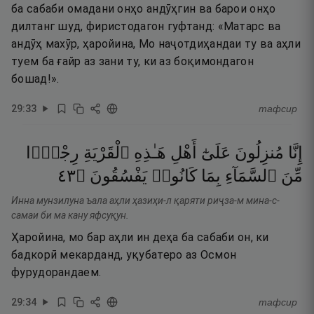
ба сабаби омадани онҳо андӯҳгин ва барои онҳо
дилтанг шуд, фиристодагон гуфтанд: «Матарс ва
андӯҳ махӯр, ҳаройина, Мо наҷотдиҳандаи ту ва аҳли
туем ба ғайр аз зани ту, ки аз боқимондагон
бошад!».
29
:
33
тафсир
إِنَّا
مُنزِلُونَ
عَلَىٰٓ
أَهْلِ
هَـٰذِهِ
ٱلْقَرْيَةِ
رِجْزًۭا
٣٤
۝
يَفْسُقُونَ
كَانُوا۟
بِمَا
ٱلسَّمَآءِ
مِّنَ
Инна мунзилуна ъала аҳли ҳазиҳи-л қаряти риҷза-м мина-с-
самаи би ма кану яфсуқун.
Ҳаройина, мо бар аҳли ин деҳа ба сабаби он, ки
бадкорӣ мекарданд, уқубатеро аз Осмон
фурудорандаем.
29
:
34
тафсир