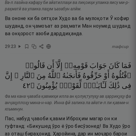
Ва-л лазӣна кафару би айатиллаҳи ва лиқоиҳи улаика яису ми-р-
раҳматӣ ва улаика лаҳум ъазабун алӣм.
Ва ононе ки ба оятҳои Худо ва ба мулоқоти Ӯ кофир
шуданд, он ҷамоъат аз раҳмати Ман ноумед шуданд
ва онҳорост азоби дарддиҳанда.
29
:
23
тафсир
فَمَا
كَانَ
جَوَابَ
قَوْمِهِۦٓ
إِلَّآ
أَن
قَالُوا۟
ٱقْتُلُوهُ
أَوْ
حَرِّقُوهُ
فَأَنجَىٰهُ
ٱللَّهُ
مِنَ
ٱلنَّارِ ۚ
إِنَّ
٢٤
۝
يُؤْمِنُونَ
لِّقَوْمٍۢ
لَـَٔايَـٰتٍۢ
ذَٰلِكَ
فِى
Фа ма кана ҷаваба қавмиҳи илла ан қолуқтулуҳу ав ҳарриқуҳу фа
анҷаҳуллоҳу мина-н-нар. Инна фӣ залика ла айати-л ли қавми-н
юъминун.
Пас, набуд ҷавоби қавми Иброҳим магар он ки
гуфтанд: «Бикушед ӯро ё ӯро бисӯзонед! Ва Худо ӯро
аз оташ бираҳонид. Ҳаройина, дар ин моҷаро барои