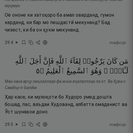
яҳкумун.
Оё ононе ки хатоҳоро ба амал оварданд, гумон
карданд, ки бар мо пешдастӣ мекунанд? Бад
чизест, ки ба он ҳукм мекунанд.
29
:
4
тафсир
مَن
كَانَ
يَرْجُوا۟
لِقَآءَ
ٱللَّهِ
فَإِنَّ
أَجَلَ
ٱللَّهِ
٥
۝
ٱلْعَلِيمُ
ٱلسَّمِيعُ
وَهُوَ
لَـَٔاتٍۢ ۚ
Ман кана ярҷу лиқоаллаҳи фа инна аҷалаллоҳи ла от. Ва-Ҳува-с
Самӣъу-л-Ъалӣм.
Ҳар касе, ки мулоқоти бо Худоро умед дошта
бошад, пас, ваъдаи Худованд, албатта омаданист ва
Ӯст шунавои доно.
29
:
5
тафсир