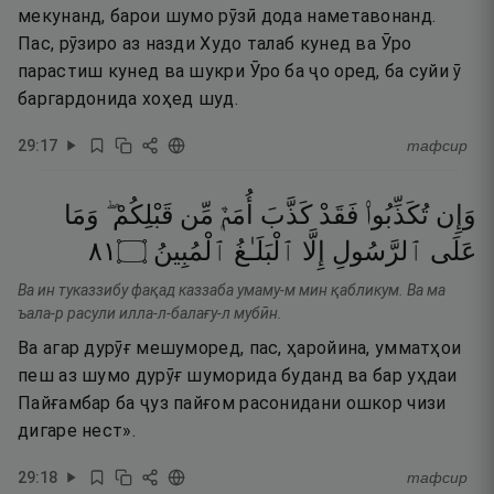
мекунанд, барои шумо рӯзӣ дода наметавонанд.
Пас, рӯзиро аз назди Худо талаб кунед ва Ӯро
парастиш кунед ва шукри Ӯро ба ҷо оред, ба суйи ӯ
баргардонида хоҳед шуд.
29
:
17
тафсир
وَإِن
تُكَذِّبُوا۟
فَقَدْ
كَذَّبَ
أُمَمٌۭ
مِّن
قَبْلِكُمْ ۖ
وَمَا
١٨
۝
ٱلْمُبِينُ
ٱلْبَلَـٰغُ
إِلَّا
ٱلرَّسُولِ
عَلَى
Ва ин туказзибу фақад каззаба умаму-м мин қабликум. Ва ма
ъала-р расули илла-л-балағу-л мубӣн.
Ва агар дурӯғ мешуморед, пас, ҳаройина, умматҳои
пеш аз шумо дурӯғ шуморида буданд ва бар уҳдаи
Пайғамбар ба ҷуз пайғом расонидани ошкор чизи
дигаре нест».
29
:
18
тафсир