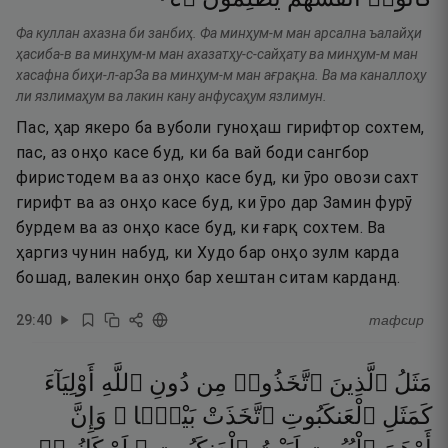
Фа куллан ахазна би занбиҳ. Фа минҳум-м ман арсална ъалайҳи
ҳасиба-в ва минҳум-м ман ахазатҳу-с-сайҳату ва минҳум-м ман
хасафна биҳи-л-арЗа ва минҳум-м ман ағрақна. Ва ма каналлоҳу
ли язлимаҳум ва лакин кану анфусаҳум язлимун.
Пас, ҳар якеро ба вуболи гуноҳаш гирифтор сохтем,
пас, аз онҳо касе буд, ки ба вай боди сангбор
фиристодем ва аз онҳо касе буд, ки ӯро овози сахт
гирифт ва аз онҳо касе буд, ки ӯро дар Замин фурӯ
бурдем ва аз онҳо касе буд, ки ғарқ сохтем. Ва
ҳаргиз чунин набуд, ки Худо бар онҳо зулм карда
бошад, валекин онҳо бар хештан ситам карданд.
29
:
40
тафсир
مَثَلُ
ٱلَّذِينَ
ٱتَّخَذُوا۟
مِن
دُونِ
ٱللَّهِ
أَوْلِيَآءَ
كَمَثَلِ
ٱلْعَنكَبُوتِ
ٱتَّخَذَتْ
بَيْتًۭا ۖ
وَإِنَّ