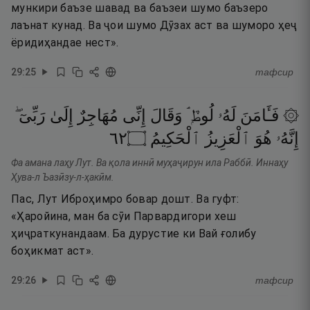
мункири баъзе шавад ва баъзеи шумо баъзеро
лаънат кунад. Ва ҷои шумо Дӯзах аст ва шуморо ҳеҷ
ёридиҳандае нест».
29
:
25
тафсир
۞ فَـَٔامَنَ
لَهُۥ
لُوطٌۭ ۘ
وَقَالَ
إِنِّى
مُهَاجِرٌ
إِلَىٰ
رَبِّىٓ ۖ
٢٦
۝
ٱلْحَكِيمُ
ٱلْعَزِيزُ
هُوَ
إِنَّهُۥ
Фа амана лаҳу Лут. Ва қола иннӣ муҳаҷирун ила Раббӣ. Иннаҳу
Ҳува-л Ъазӣзу-л-ҳакӣм.
Пас, Лут Иброҳимро бовар дошт. Ва гуфт:
«Ҳаройина, ман ба сӯи Парвардигори хеш
ҳиҷраткунандаам. Ба дурустие ки Вай ғолибу
боҳикмат аст».
29
:
26
тафсир