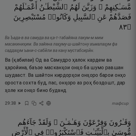
مَّسَـٰكِنِهِمْ ۖ
وَزَيَّنَ
لَهُمُ
ٱلشَّيْطَـٰنُ
أَعْمَـٰلَهُمْ
فَصَدَّهُمْ
عَنِ
ٱلسَّبِيلِ
وَكَانُوا۟
مُسْتَبْصِرِينَ
٣٨
۝
Ва Ъада-в ва самуда ва қа-т-табайяна лакум-м мим
масакиниҳим. Ва зайяна лаҳуму-ш-шайтону аъмалаҳум фа
саддаҳум ъани-с-сабӣли ва кану мустабсирӣн.
Ва (қабилаи) Од ва Самудро ҳалок кардем ва
ҳаройина, баъзе масканҳои онҳо ба шумо равшан
шудааст. Ва шайтон кирдорҳои онҳоро барои онҳо
ороста сохта буд, пас, онҳоро аз роҳ боздошт, дар
ҳоле ки онҳо бино буданд.
29
:
38
тафсир
وَقَـٰرُونَ
وَفِرْعَوْنَ
وَهَـٰمَـٰنَ ۖ
وَلَقَدْ
جَآءَهُم
مُّوسَىٰ
بِٱلْبَيِّنَـٰتِ
فَٱسْتَكْبَرُوا۟
فِى
ٱلْأَرْضِ