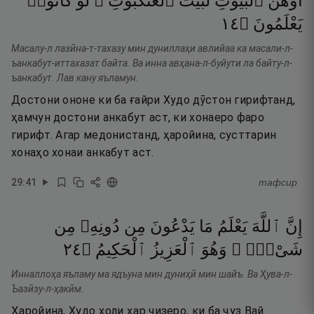
أَوْهَنَ
ٱلْبُيُوتِ
لَبَيْتُ
ٱلْعَنكَبُوتِ ۖ
لَوْ
كَانُوا۟
٤١
۝
يَعْلَمُونَ
Масалу-л лазӣна-т-тахазу мин дуниллаҳи авлийаа ка масали-л-
ъанкабут-иттахазат байта. Ва инна авҳана-л-буйути ла байту-л-
ъанкабут. Лав кану яъламун.
Достони ононе ки ба ғайри Худо дӯстон гирифтанд,
ҳамчун достони анкабут аст, ки хонаеро фаро
гирифт. Агар медонистанд, ҳаройина, сусттарин
хонаҳо хонаи анкабут аст.
29
:
41
тафсир
إِنَّ
ٱللَّهَ
يَعْلَمُ
مَا
يَدْعُونَ
مِن
دُونِهِۦ
مِن
٤٢
۝
ٱلْحَكِيمُ
ٱلْعَزِيزُ
وَهُوَ
شَىْءٍۢ ۚ
Инналлоҳа яъламу ма ядъуна мин дуниҳӣ мин шайъ. Ва Ҳува-л-
Ъазӣзу-л-ҳакӣм.
Ҳаройина, Худо ҳоли ҳар чизеро, ки ба ҷуз Вай