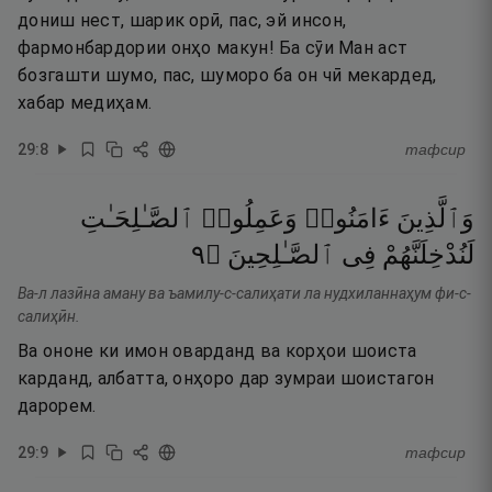
дониш нест, шарик орӣ, пас, эй инсон,
фармонбардории онҳо макун! Ба сӯи Ман аст
бозгашти шумо, пас, шуморо ба он чӣ мекардед,
хабар медиҳам.
29
:
8
тафсир
وَٱلَّذِينَ
ءَامَنُوا۟
وَعَمِلُوا۟
ٱلصَّـٰلِحَـٰتِ
٩
۝
ٱلصَّـٰلِحِينَ
فِى
لَنُدْخِلَنَّهُمْ
Ва-л лазӣна аману ва ъамилу-с-салиҳати ла нудхиланнаҳум фи-с-
салиҳӣн.
Ва ононе ки имон оварданд ва корҳои шоиста
карданд, албатта, онҳоро дар зумраи шоистагон
дарорем.
29
:
9
тафсир