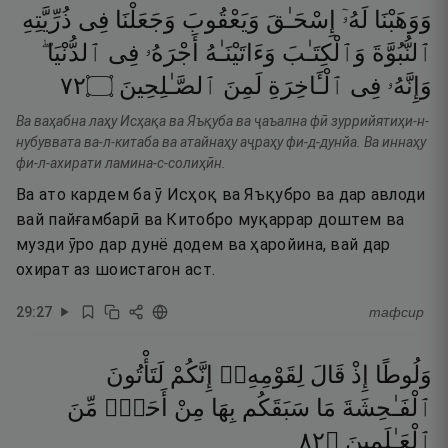
وَوَهَبْنَا
لَهُۥٓ
إِسْحَـٰقَ
وَيَعْقُوبَ
وَجَعَلْنَا
فِى
ذُرِّيَّتِهِ
ٱلنُّبُوَّةَ
وَٱلْكِتَـٰبَ
وَءَاتَيْنَـٰهُ
أَجْرَهُۥ
فِى
ٱلدُّنْيَا ۖ
٢٧
۝
ٱلصَّـٰلِحِينَ
لَمِنَ
ٱلْـَٔاخِرَةِ
فِى
وَإِنَّهُۥ
Ва ваҳабна лаҳу Исҳақа ва Яъқуба ва ҷаъална фӣ зуррийятиҳи-н-
нубуввата ва-л-китаба ва атайнаҳу аҷраҳу фи-д-дунйа. Ва иннаҳу
фи-л-ахирати ламина-с-солиҳӣн.
Ва ато кардем ба ӯ Исҳоқ ва Яъқубро ва дар авлоди
вай пайғамбарӣ ва Китобро муқаррар доштем ва
музди ӯро дар дунё додем ва ҳаройина, вай дар
охират аз шоистагон аст.
29
:
27
тафсир
وَلُوطًا
إِذْ
قَالَ
لِقَوْمِهِۦٓ
إِنَّكُمْ
لَتَأْتُونَ
ٱلْفَـٰحِشَةَ
مَا
سَبَقَكُم
بِهَا
مِنْ
أَحَدٍۢ
مِّنَ
٢٨
۝
ٱلْعَـٰلَمِينَ