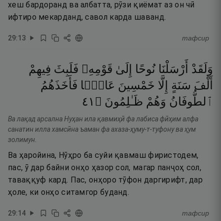
хеш бардоранд ва албатта, рӯзи қиёмат аз он чӣ
ифтиро мекарданд, савол карда шаванд.
29
:
13
тафсир
وَلَقَدْ
أَرْسَلْنَا
نُوحًا
إِلَىٰ
قَوْمِهِۦ
فَلَبِثَ
فِيهِمْ
أَلْفَ
سَنَةٍ
إِلَّا
خَمْسِينَ
عَامًۭا
فَأَخَذَهُمُ
١٤
۝
ظَـٰلِمُونَ
وَهُمْ
ٱلطُّوفَانُ
Ва лақад арсална Нуҳан ила қавмиҳӣ фа лабиса фӣҳим алфа
санатин илла хамсӣна ъаман фа ахаза-ҳуму-т-туфону ва ҳум
золимун.
Ва ҳаройина, Нӯҳро ба суйи қавмаш фиристодем,
пас, ӯ дар байни онҳо ҳазор сол, магар панҷоҳ сол,
таваққуф кард. Пас, онҳоро тӯфон даргирифт, дар
ҳоле, ки онҳо ситамгор буданд.
29
:
14
тафсир