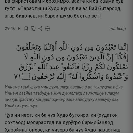
Ва фиристодем Иброҳимро, вақте ки ба қавми худ
гуфт: «Парастиши Худо кунед ва аз Вай битарсед,
агар бидонед, ин барои шумо беҳтар аст!
29
:
16
тафсир
إِنَّمَا
تَعْبُدُونَ
مِن
دُونِ
ٱللَّهِ
أَوْثَـٰنًۭا
وَتَخْلُقُونَ
إِفْكًا ۚ
إِنَّ
ٱلَّذِينَ
تَعْبُدُونَ
مِن
دُونِ
ٱللَّهِ
لَا
يَمْلِكُونَ
لَكُمْ
رِزْقًۭا
فَٱبْتَغُوا۟
عِندَ
ٱللَّهِ
ٱلرِّزْقَ
١٧
۝
تُرْجَعُونَ
إِلَيْهِ
لَهُۥٓ ۖ
وَٱشْكُرُوا۟
وَٱعْبُدُوهُ
Иннама таъбудуна мин дуниллаҳи авсана-в ва тахлуқуна ифка.
Инна-л лазӣна таъбудуна мин дуниллаҳи ла ямликуна лакум
ризқан фабтағу ъиндаллоҳи-р-ризқа ваъбудуҳу вашкуру лаҳ.
Илайҳи турҷаъун.
Ҷуз ин нест, ки ба ҷуз Худо бутонро, ки (худатон
сохтаед) мепарастед ва дурӯғро бармебандед.
Ҳаройина, онҳое, ки чизеро ба ҷуз Худо парастиш