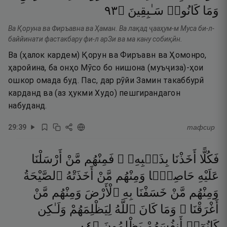
٣٩
۝
سَـٰبِقِينَ
كَانُوا۟
وَمَا
Ва Қоруна ва Фиръавна ва Ҳаман. Ва лақад ҷааҳум-м Муса би-л-
баййинати фастакбару фи-л арЗи ва ма кану собиқӣн.
Ва (ҳалок кардем) Қорун ва Фиръавн ва Ҳомонро,
ҳаройина, ба онҳо Мӯсо бо нишона (муъҷиза)-ҳои
ошкор омада буд. Пас, дар рӯйи Замин такаббурӣ
карданд ва (аз ҳукми Худо) пешгирандагон
набуданд.
29
:
39
тафсир
فَكُلًّا
أَخَذْنَا
بِذَنۢبِهِۦ ۖ
فَمِنْهُم
مَّنْ
أَرْسَلْنَا
عَلَيْهِ
حَاصِبًۭا
وَمِنْهُم
مَّنْ
أَخَذَتْهُ
ٱلصَّيْحَةُ
وَمِنْهُم
مَّنْ
خَسَفْنَا
بِهِ
ٱلْأَرْضَ
وَمِنْهُم
مَّنْ
أَغْرَقْنَا ۚ
وَمَا
كَانَ
ٱللَّهُ
لِيَظْلِمَهُمْ
وَلَـٰكِن
٤٠
۝
يَظْلِمُونَ
أَنفُسَهُمْ
كَانُوٓا۟