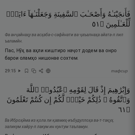
فَأَنجَيْنَـٰهُ
وَأَصْحَـٰبَ
ٱلسَّفِينَةِ
وَجَعَلْنَـٰهَآ
ءَايَةًۭ
١٥
۝
لِّلْعَـٰلَمِينَ
Фа анҷайнаҳу ва асҳаба-с-сафӣнати ва ҷаъалнаҳа айата-л лил
ъаламӣн.
Пас, Нӯҳ ва аҳли киштиро наҷот додем ва онро
барои оламҳо нишонае сохтем.
29
:
15
тафсир
وَإِبْرَٰهِيمَ
إِذْ
قَالَ
لِقَوْمِهِ
ٱعْبُدُوا۟
ٱللَّهَ
وَٱتَّقُوهُ ۖ
ذَٰلِكُمْ
خَيْرٌۭ
لَّكُمْ
إِن
كُنتُمْ
تَعْلَمُونَ
١٦
۝
Ва Иброҳӣма из қола ли қавмиҳ-иъбудуллоҳа ва-т-тақуҳ.
заликум хайру-л лакум ин кунтум таъламун.