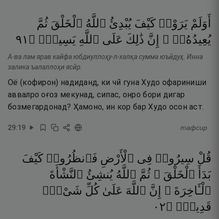
أَوَلَمْ
يَرَوْا۟
كَيْفَ
يُبْدِئُ
ٱللَّهُ
ٱلْخَلْقَ
ثُمَّ
١٩
۝
يَسِيرٌۭ
ٱللَّهِ
عَلَى
ذَٰلِكَ
إِنَّ
يُعِيدُهُۥٓ ۚ
А-ва лам ярав кайфа юбдиуллоҳу-л-халқа сумма юъӣдуҳ. Инна
залика ъалаллоҳи ясӣр.
Оё (кофирон) надиданд, ки чӣ гуна Худо офариниши
аввалро оғоз мекунад, сипас, онро бори дигар
бозмегардонад? Ҳамоно, ин кор бар Худо осон аст.
29
:
19
тафсир
قُلْ
سِيرُوا۟
فِى
ٱلْأَرْضِ
فَٱنظُرُوا۟
كَيْفَ
بَدَأَ
ٱلْخَلْقَ ۚ
ثُمَّ
ٱللَّهُ
يُنشِئُ
ٱلنَّشْأَةَ
ٱلْـَٔاخِرَةَ ۚ
إِنَّ
ٱللَّهَ
عَلَىٰ
كُلِّ
شَىْءٍۢ
٢٠
۝
قَدِيرٌۭ