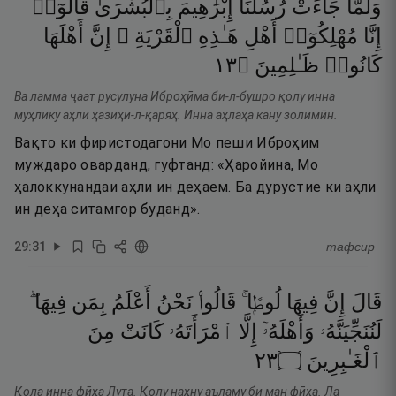
وَلَمَّا
جَآءَتْ
رُسُلُنَآ
إِبْرَٰهِيمَ
بِٱلْبُشْرَىٰ
قَالُوٓا۟
إِنَّا
مُهْلِكُوٓا۟
أَهْلِ
هَـٰذِهِ
ٱلْقَرْيَةِ ۖ
إِنَّ
أَهْلَهَا
٣١
۝
ظَـٰلِمِينَ
كَانُوا۟
Ва ламма ҷаат русулуна Иброҳӣма би-л-бушро қолу инна
муҳлику аҳли ҳазиҳи-л-қаряҳ. Инна аҳлаҳа кану золимӣн.
Вақто ки фиристодагони Мо пеши Иброҳим
муждаро оварданд, гуфтанд: «Ҳаройина, Мо
ҳалоккунандаи аҳли ин деҳаем. Ба дурустие ки аҳли
ин деҳа ситамгор буданд».
29
:
31
тафсир
قَالَ
إِنَّ
فِيهَا
لُوطًۭا ۚ
قَالُوا۟
نَحْنُ
أَعْلَمُ
بِمَن
فِيهَا ۖ
لَنُنَجِّيَنَّهُۥ
وَأَهْلَهُۥٓ
إِلَّا
ٱمْرَأَتَهُۥ
كَانَتْ
مِنَ
٣٢
۝
ٱلْغَـٰبِرِينَ
Қола инна фӣҳа Лута. Қолу наҳну аъламу би ман фӣҳа. Ла