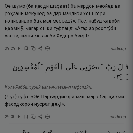
Оё шумо (ба қасди шаҳват) ба мардон меойед ва
роҳзанӣ мекунед ва дар маҷлиси хеш кори
нописандро ба амал меоред?». Пас, набуд ҷавоби
қавми ӯ, магар он ки гуфтанд: «Агар аз ростгӯён
ҳастӣ, пеши мо азоби Худоро биёр!».
29
:
29
тафсир
قَالَ
رَبِّ
ٱنصُرْنِى
عَلَى
ٱلْقَوْمِ
ٱلْمُفْسِدِينَ
٣٠
۝
Қола Раббинсурнӣ ъала-л-қавми-л муфсидӣн.
(Лут) гуфт: «Эй Парвардигори ман, маро бар қавми
фасодкорон нусрат деҳ!».
29
:
30
тафсир