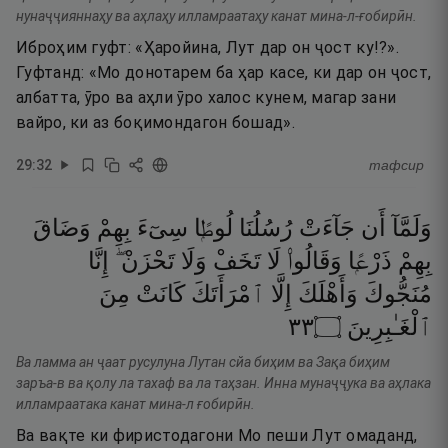
нунаҷҷияннаҳу ва аҳлаҳу илламраатаҳу канат мина-л-ғобирӣн.
Иброҳим гуфт: «Ҳаройина, Лут дар он ҷост ку!?».
Гуфтанд: «Мо донотарем ба ҳар касе, ки дар он ҷост,
албатта, ӯро ва аҳли ӯро халос кунем, магар зани
вайро, ки аз боқимондагон бошад».
29
:
32
тафсир
وَلَمَّآ
أَن
جَآءَتْ
رُسُلُنَا
لُوطًۭا
سِىٓءَ
بِهِمْ
وَضَاقَ
بِهِمْ
ذَرْعًۭا
وَقَالُوا۟
لَا
تَخَفْ
وَلَا
تَحْزَنْ ۖ
إِنَّا
مُنَجُّوكَ
وَأَهْلَكَ
إِلَّا
ٱمْرَأَتَكَ
كَانَتْ
مِنَ
٣٣
۝
ٱلْغَـٰبِرِينَ
Ва ламма ан ҷаат русулуна Лутан сйа биҳим ва Зақа биҳим
заръа-в ва қолу ла тахаф ва ла таҳзан. Инна мунаҷҷука ва аҳлака
илламраатака канат мина-л ғобирӣн.
Ва вақте ки фиристодагони Мо пеши Лут омаданд,