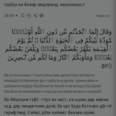
гурӯҳе ки бовар медоранд, нишонаҳост.
29
:
24
тафсир
وَقَالَ
إِنَّمَا
ٱتَّخَذْتُم
مِّن
دُونِ
ٱللَّهِ
أَوْثَـٰنًۭا
مَّوَدَّةَ
بَيْنِكُمْ
فِى
ٱلْحَيَوٰةِ
ٱلدُّنْيَا ۖ
ثُمَّ
يَوْمَ
ٱلْقِيَـٰمَةِ
يَكْفُرُ
بَعْضُكُم
بِبَعْضٍۢ
وَيَلْعَنُ
بَعْضُكُم
بَعْضًۭا
وَمَأْوَىٰكُمُ
ٱلنَّارُ
وَمَا
لَكُم
مِّن
نَّـٰصِرِينَ
٢٥
۝
Ва қола иннама-т-тахазтум-м мин дуниллаҳи авсана-м
маваддата байникум фи-л-ҳайати-д-дунйа. сумма явма-л-
қийамати якфуру баъЗукум би баъЗи-в ва ялъану баъЗукум
баъЗа-в ва маъвакуму-н-нару ва ма лакум-м мин-н-насирӣн.
Ва Иброҳим гуфт: «Ҷуз ин нест, ки шумо дар миёни
худ, дар зиндагонии дунё, ба ҷуз Худо бутонро дӯстӣ
гирифтаед. Сипас, рӯзи қиёмат баъзеи шумо