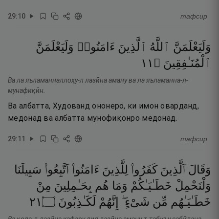
29
:
10
тафсир
وَلَيَعْلَمَنَّ
ٱللَّهُ
ٱلَّذِينَ
ءَامَنُوا۟
وَلَيَعْلَمَنَّ
١١
۝
ٱلْمُنَـٰفِقِينَ
Ва ла яъламанналлоҳу-л лазӣна аману ва ла яъламанна-л-
мунафиқӣн.
Ва албатта, Худованд ононеро, ки имон оварданд,
медонад ва албатта мунофиқонро медонад.
29
:
11
тафсир
وَقَالَ
ٱلَّذِينَ
كَفَرُوا۟
لِلَّذِينَ
ءَامَنُوا۟
ٱتَّبِعُوا۟
سَبِيلَنَا
وَلْنَحْمِلْ
خَطَـٰيَـٰكُمْ
وَمَا
هُم
بِحَـٰمِلِينَ
مِنْ
١٢
۝
لَكَـٰذِبُونَ
إِنَّهُمْ
شَىْءٍ ۖ
مِّن
خَطَـٰيَـٰهُم