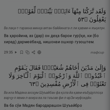
وَلَقَد
تَّرَكْنَا
مِنْهَآ
ءَايَةًۢ
بَيِّنَةًۭ
لِّقَوْمٍۢ
٣٥
۝
يَعْقِلُونَ
Ва лақа-т-таракна минҳа аятан баййината-л ли қавми-н яъқилун.
Ва ҳаройина, аз (дар) он деҳа барои гурӯҳе, ки (бо
хирад) дармеёбанд, нишонаи ошкор гузоштем.
29
:
35
тафсир
وَإِلَىٰ
مَدْيَنَ
أَخَاهُمْ
شُعَيْبًۭا
فَقَالَ
يَـٰقَوْمِ
ٱعْبُدُوا۟
ٱللَّهَ
وَٱرْجُوا۟
ٱلْيَوْمَ
ٱلْـَٔاخِرَ
وَلَا
٣٦
۝
مُفْسِدِينَ
ٱلْأَرْضِ
فِى
تَعْثَوْا۟
Ва ила Мадяна ахоҳум Шуъайбан фа қола йа қавм-иъбудуллоҳа
варҷу-л явма-л-ахира ва ла таъсав фи-л-арЗи муфсидӣн.
Ва ба сӯи Мадян бародарашон Шуъайбро