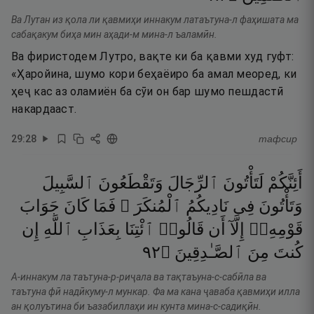
Ва Лутан из қола ли қавмиҳи иннакум латаътуна-л фаҳишата ма
сабақакум биҳа мин аҳади-м мина-л ъаламӣн.
Ва фиристодем Лутро, вақте ки ба қавми худ гуфт:
«Ҳаройина, шумо кори беҳаёиро ба амал меоред, ки
ҳеҷ кас аз оламиён ба сӯи он бар шумо пешдастӣ
накардааст.
29
:
28
тафсир
أَئِنَّكُمْ
لَتَأْتُونَ
ٱلرِّجَالَ
وَتَقْطَعُونَ
ٱلسَّبِيلَ
وَتَأْتُونَ
فِى
نَادِيكُمُ
ٱلْمُنكَرَ ۖ
فَمَا
كَانَ
جَوَابَ
قَوْمِهِۦٓ
إِلَّآ
أَن
قَالُوا۟
ٱئْتِنَا
بِعَذَابِ
ٱللَّهِ
إِن
٢٩
۝
ٱلصَّـٰدِقِينَ
مِنَ
كُنتَ
А-иннакум ла таътуна-р-риҷала ва тақтаъуна-с-сабӣла ва
таътуна фӣ надӣкуму-л мункар. Фа ма кана ҷаваба қавмиҳи илла
ан қолуътина би ъазабиллаҳи ин кунта мина-с-садиқӣн.