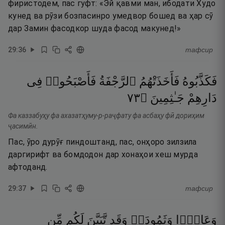
фиристодем, пас гуфт: «Эй қавми ман, ибодати Худо
кунед ва рӯзи бозпасинро умедвор бошед ва ҳар сӯ
дар Замин фасодкор шуда фасод макунед!»
29
:
36
тафсир
فَكَذَّبُوهُ
فَأَخَذَتْهُمُ
ٱلرَّجْفَةُ
فَأَصْبَحُوا۟
فِى
٣٧
۝
جَـٰثِمِينَ
دَارِهِمْ
Фа каззабуҳу фа ахазатҳуму-р-раҷфату фа асбаҳу фӣ дориҳим
ҷасимӣн.
Пас, ӯро дурӯғ пиндоштанд, пас, онҳоро зилзила
даргирифт ва бомдодон дар хонаҳои хеш мурда
афтоданд.
29
:
37
тафсир
وَعَادًۭا
وَثَمُودَا۟
وَقَد
تَّبَيَّنَ
لَكُم
مِّن