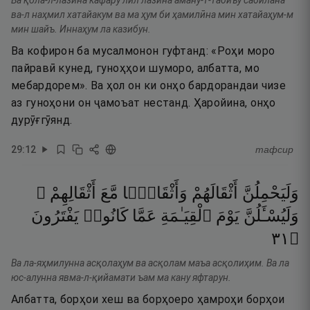
Ва қола-л-лазӣна кафару лил лазӣна аману-т-табиъу сабӣлана
ва-л наҳмил хатайакум ва ма ҳум би ҳамилӣна мин хатайаҳум-м
мин шайъ. Иннаҳум ла казибун.
Ва кофирон ба мусалмонон гуфтанд: «Роҳи моро
пайравӣ кунед, гуноҳҳои шуморо, албатта, мо
мебардорем». Ва ҳол он ки онҳо бардорандаи чизе
аз гуноҳони он ҷамоъат нестанд. Ҳаройина, онҳо
дурӯғгӯянд.
29
:
12
тафсир
وَلَيَحْمِلُنَّ
أَثْقَالَهُمْ
وَأَثْقَالًۭا
مَّعَ
أَثْقَالِهِمْ ۖ
وَلَيُسْـَٔلُنَّ
يَوْمَ
ٱلْقِيَـٰمَةِ
عَمَّا
كَانُوا۟
يَفْتَرُونَ
١٣
۝
Ва ла-яҳмилунна асқолаҳум ва асқолам маъа асқолиҳим. Ва ла
юс-алунна явма-л-қийамати ъам ма кану яфтарун.
Албатта, борҳои хеш ва борҳоеро ҳамроҳи борҳои