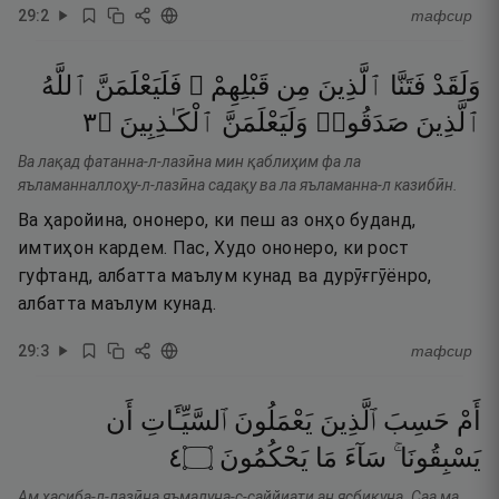
29
:
2
тафсир
وَلَقَدْ
فَتَنَّا
ٱلَّذِينَ
مِن
قَبْلِهِمْ ۖ
فَلَيَعْلَمَنَّ
ٱللَّهُ
٣
۝
ٱلْكَـٰذِبِينَ
وَلَيَعْلَمَنَّ
صَدَقُوا۟
ٱلَّذِينَ
Ва лақад фатанна-л-лазӣна мин қаблиҳим фа ла
яъламанналлоҳу-л-лазӣна садақу ва ла яъламанна-л казибӣн.
Ва ҳаройина, ононеро, ки пеш аз онҳо буданд,
имтиҳон кардем. Пас, Худо ононеро, ки рост
гуфтанд, албатта маълум кунад ва дурӯғгӯёнро,
албатта маълум кунад.
29
:
3
тафсир
أَمْ
حَسِبَ
ٱلَّذِينَ
يَعْمَلُونَ
ٱلسَّيِّـَٔاتِ
أَن
٤
۝
يَحْكُمُونَ
مَا
سَآءَ
يَسْبِقُونَا ۚ
Ам ҳасиба-л-лазӣна яъмалуна-с-саййиати ан ясбиқуна. Саа ма