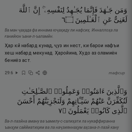
وَمَن
جَـٰهَدَ
فَإِنَّمَا
يُجَـٰهِدُ
لِنَفْسِهِۦٓ ۚ
إِنَّ
ٱللَّهَ
٦
۝
ٱلْعَـٰلَمِينَ
عَنِ
لَغَنِىٌّ
Ва ман ҷаҳада фа иннама юҷаҳиду ли нафсиҳ. Инналлоҳа ла
ғанийюн ъани-л-ъаламӣн.
Ҳар кӣ набард кунад, ҷуз ин нест, ки барои нафъи
хеш набард мекунад. Ҳаройина, Худо аз оламиён
бениёз аст.
29
:
6
тафсир
وَٱلَّذِينَ
ءَامَنُوا۟
وَعَمِلُوا۟
ٱلصَّـٰلِحَـٰتِ
لَنُكَفِّرَنَّ
عَنْهُمْ
سَيِّـَٔاتِهِمْ
وَلَنَجْزِيَنَّهُمْ
أَحْسَنَ
٧
۝
يَعْمَلُونَ
كَانُوا۟
ٱلَّذِى
Ва-л-лазӣна аману ва ъамилу-с-салиҳати ла нукаффиранна
ъанҳум саййиатиҳим ва ла наҷзияннаҳум аҳсана-л-лазӣ кану