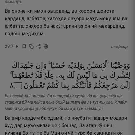
яъмалун.
Ва ононе ки имон оварданд ва корҳои шоиста
карданд, албатта, хатоҳои онҳоро маҳв мекунем ва
албатта, онҳоро ба накӯтарини аз он чӣ мекарданд,
подош медиҳем.
29
:
7
тафсир
وَوَصَّيْنَا
ٱلْإِنسَـٰنَ
بِوَٰلِدَيْهِ
حُسْنًۭا ۖ
وَإِن
جَـٰهَدَاكَ
لِتُشْرِكَ
بِى
مَا
لَيْسَ
لَكَ
بِهِۦ
عِلْمٌۭ
فَلَا
تُطِعْهُمَآ ۚ
٨
۝
تَعْمَلُونَ
كُنتُمْ
بِمَا
فَأُنَبِّئُكُم
مَرْجِعُكُمْ
إِلَىَّ
Ва вассайна-л-инсана би валидайҳи ҳусна. Ва ин ҷаҳадака ли
тушрика бӣ ма лайса лака биҳӣ ъилмун фа ла тузиъҳума. Илайя
марҷиъукум фа унаббиукум би ма кунтум таъмалун.
Ва амр кардем ба одамӣ, то нисбати падару модари
худ дар муъомилаи нек бошад. Ва агар кӯшиш
кунанд бо ту, то ба Ман он чӣ туро ба ҳақиқати он