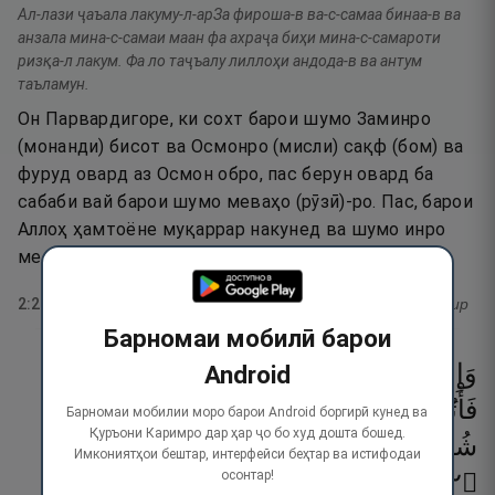
Ал-лази ҷаъала лакуму-л-арЗа фироша-в ва-с-самаа бинаа-в ва
анзала мина-с-самаи маан фа ахраҷа биҳи мина-с-самароти
ризқа-л лакум. Фа ло таҷъалу лиллоҳи андода-в ва антум
таъламун.
Он Парвардигоре, ки сохт барои шумо Заминро
(монанди) бисот ва Осмонро (мисли) сақф (бом) ва
фуруд овард аз Осмон обро, пас берун овард ба
сабаби вай барои шумо меваҳо (рӯзӣ)-ро. Пас, барои
Аллоҳ ҳамтоёне муқаррар накунед ва шумо инро
медонед.
2
:
22
тафсир
Барномаи мобилӣ барои
وَإِن
كُنتُمْ
فِى
رَيْبٍۢ
مِّمَّا
نَزَّلْنَا
عَلَىٰ
عَبْدِنَا
Android
فَأْتُوا۟
بِسُورَةٍۢ
مِّن
مِّثْلِهِۦ
وَٱدْعُوا۟
Барномаи мобилии моро барои Android боргирӣ кунед ва
Қуръони Каримро дар ҳар ҷо бо худ дошта бошед.
شُهَدَآءَكُم
مِّن
دُونِ
ٱللَّهِ
إِن
كُنتُمْ
صَـٰدِقِينَ
Имкониятҳои бештар, интерфейси беҳтар ва истифодаи
осонтар!
٢٣
۝