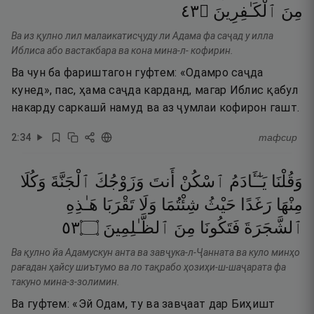
٣٤
۝
ٱلْكَـٰفِرِينَ
مِنَ
Ва из қулно лил малаикатисҷуду ли Адама фа саҷад у илла
Иблиса або вастакбара ва кона мина-л- кофирин.
Ва чун ба фариштагон гуфтем: «Одамро саҷда
кунед», пас, ҳама саҷда карданд, магар Иблис қабул
накарду саркашӣ намуд ва аз ҷумлаи кофирон гашт.
2
:
34
тафсир
وَقُلْنَا
يَـٰٓـَٔادَمُ
ٱسْكُنْ
أَنتَ
وَزَوْجُكَ
ٱلْجَنَّةَ
وَكُلَا
مِنْهَا
رَغَدًا
حَيْثُ
شِئْتُمَا
وَلَا
تَقْرَبَا
هَـٰذِهِ
٣٥
۝
ٱلظَّـٰلِمِينَ
مِنَ
فَتَكُونَا
ٱلشَّجَرَةَ
Ва қулно йа Адамускун анта ва завҷука-л-Ҷанната ва куло минҳо
рағадан ҳайсу шиътумо ва ло тақрабо ҳозиҳи-ш-шаҷарата фа
такуно мина-з-золимин.
Ва гуфтем: «Эй Одам, ту ва завҷаат дар Биҳишт