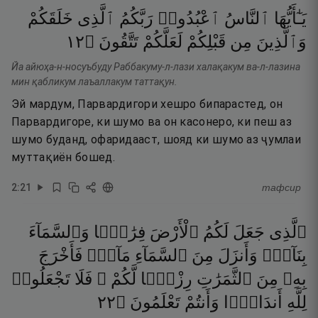
يَـٰٓأَيُّهَا
ٱلنَّاسُ
ٱعْبُدُوا۟
رَبَّكُمُ
ٱلَّذِى
خَلَقَكُمْ
٢١
۝
تَتَّقُونَ
لَعَلَّكُمْ
قَبْلِكُمْ
مِن
وَٱلَّذِينَ
Йа айюҳа-н-носуъбуду Раббакуму-л-лази халақакум ва-л-лазина
мин қабликум лаъаллакум таттақун.
Эй мардум, Парвардигори хешро бипарастед, он
Парвардигоре, ки шумо ва он касонеро, ки пеш аз
шумо буданд, офаридааст, шояд ки шумо аз ҷумлаи
муттақиён бошед.
2
:
21
тафсир
ٱلَّذِى
جَعَلَ
لَكُمُ
ٱلْأَرْضَ
فِرَٰشًۭا
وَٱلسَّمَآءَ
بِنَآءًۭ
وَأَنزَلَ
مِنَ
ٱلسَّمَآءِ
مَآءًۭ
فَأَخْرَجَ
بِهِۦ
مِنَ
ٱلثَّمَرَٰتِ
رِزْقًۭا
لَّكُمْ ۖ
فَلَا
تَجْعَلُوا۟
٢٢
۝
تَعْلَمُونَ
وَأَنتُمْ
أَندَادًۭا
لِلَّهِ