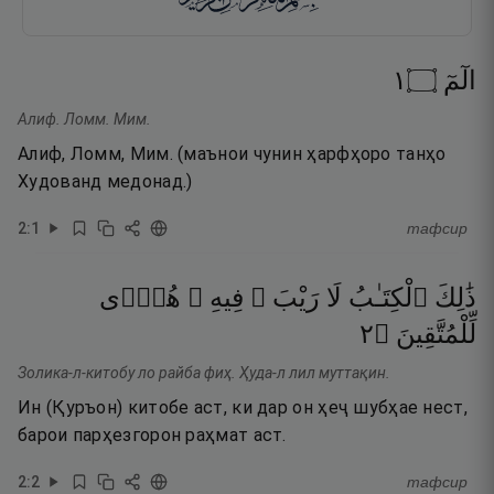
١
۝
الٓمٓ
Алиф. Ломм. Мим.
Алиф, Ломм, Мим. (маънои чунин ҳарфҳоро танҳо
Худованд медонад.)
2
:
1
тафсир
ذَٰلِكَ
ٱلْكِتَـٰبُ
لَا
رَيْبَ ۛ
فِيهِ ۛ
هُدًۭى
٢
۝
لِّلْمُتَّقِينَ
Золика-л-китобу ло райба фиҳ. Ҳуда-л лил муттақин.
Ин (Қуръон) китобе аст, ки дар он ҳеҷ шубҳае нест,
барои парҳезгорон раҳмат аст.
2
:
2
тафсир