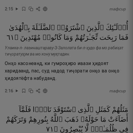
2
:
15
тафсир
أُو۟لَـٰٓئِكَ
ٱلَّذِينَ
ٱشْتَرَوُا۟
ٱلضَّلَـٰلَةَ
بِٱلْهُدَىٰ
١٦
۝
مُهْتَدِينَ
كَانُوا۟
وَمَا
تِّجَـٰرَتُهُمْ
رَبِحَت
فَمَا
Улаика-л- лазинаштараву-З-Залолата би-л-ҳудо фа мо рабиҳат
тиҷоратуҳум ва мо кону муҳтадин.
Онҳо касонеанд, ки гумроҳиро ивази ҳидоят
харидаанд, пас, суд надод тиҷорати онҳо ва онҳо
ҳидоятёфта набуданд.
2
:
16
тафсир
مَثَلُهُمْ
كَمَثَلِ
ٱلَّذِى
ٱسْتَوْقَدَ
نَارًۭا
فَلَمَّآ
أَضَآءَتْ
مَا
حَوْلَهُۥ
ذَهَبَ
ٱللَّهُ
بِنُورِهِمْ
وَتَرَكَهُمْ
١٧
۝
يُبْصِرُونَ
لَّا
ظُلُمَـٰتٍۢ
فِى