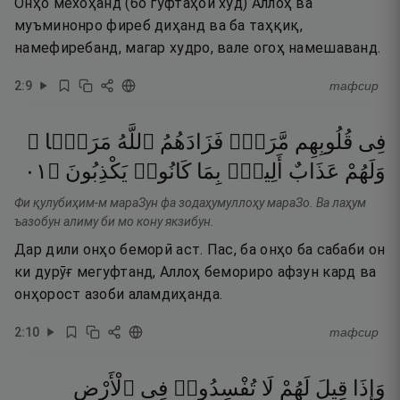
Онҳо мехоҳанд (бо гуфтаҳои худ) Аллоҳ ва
муъминонро фиреб диҳанд ва ба таҳқиқ,
намефиребанд, магар худро, вале огоҳ намешаванд.
2
:
9
тафсир
فِى
قُلُوبِهِم
مَّرَضٌۭ
فَزَادَهُمُ
ٱللَّهُ
مَرَضًۭا ۖ
١٠
۝
يَكْذِبُونَ
كَانُوا۟
بِمَا
أَلِيمٌۢ
عَذَابٌ
وَلَهُمْ
Фи қулубиҳим-м мараЗун фа зодаҳумуллоҳу мараЗо. Ва лаҳум
ъазобун алиму би мо кону якзибун.
Дар дили онҳо беморӣ аст. Пас, ба онҳо ба сабаби он
ки дурӯғ мегуфтанд, Аллоҳ бемориро афзун кард ва
онҳорост азоби аламдиҳанда.
2
:
10
тафсир
وَإِذَا
قِيلَ
لَهُمْ
لَا
تُفْسِدُوا۟
فِى
ٱلْأَرْضِ