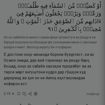
أَوْ
كَصَيِّبٍۢ
مِّنَ
ٱلسَّمَآءِ
فِيهِ
ظُلُمَـٰتٌۭ
وَرَعْدٌۭ
وَبَرْقٌۭ
يَجْعَلُونَ
أَصَـٰبِعَهُمْ
فِىٓ
ءَاذَانِهِم
مِّنَ
ٱلصَّوَٰعِقِ
حَذَرَ
ٱلْمَوْتِ ۚ
وَٱللَّهُ
١٩
۝
بِٱلْكَـٰفِرِينَ
مُحِيطٌۢ
Ав ка саййиби-м мина-с-самаи фиҳи зулумоту-в ва раъду-в ва
барқуй яҷъалуна асобиъаҳум фи озониҳимм мина-с-савоъиқи
ҳазара-л-мавт. Валлоҳу муҳиту би-л-кофирин.
Ё достони онҳо монанди борони бузургест, ки аз
Осмон омада, дар вай торикиҳо ва раъду барқ
бошад, онҳо аз сабаби овозҳои пурҳайбат ва аз
тарси марг ангуштони худро дар гӯшҳои худ
дароранд ва ҳол он ки Аллоҳ иҳотакунандаи
кофирон аст.
2
:
19
тафсир