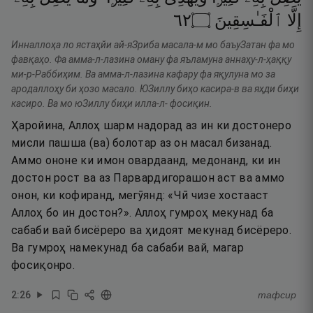
٢٦
۝
ٱلْفَـٰسِقِينَ
إِلَّا
Инналлоҳа ло ястаҳйи ай-яЗриба масала-м мо баъуЗатан фа мо
фавқаҳо. Фа амма-л-лазина оману фа яъламуна аннаҳу-л-ҳаққу
ми-р-Раббиҳим. Ва амма-л-лазина кафару фа яқулуна мо за
ародаллоҳу би ҳозо масало. ЮЗиллу биҳо касира-в ва яҳди биҳи
касиро. Ва мо юЗиллу биҳи илла-л- фосиқин.
Ҳаройина, Аллоҳ шарм надорад аз ин ки достонеро
мисли пашша (ва) болотар аз он масал бизанад.
Аммо ононе ки имон овардаанд, медонанд, ки ин
достон рост ва аз Парвардигорашон аст ва аммо
онон, ки кофиранд, мегӯянд: «Чӣ чизе хостааст
Аллоҳ бо ин достон?». Аллоҳ гумроҳ мекунад ба
сабаби вай бисёреро ва ҳидоят мекунад бисёреро.
Ва гумроҳ намекунад ба сабаби вай, магар
фосиқонро.
2
:
26
тафсир