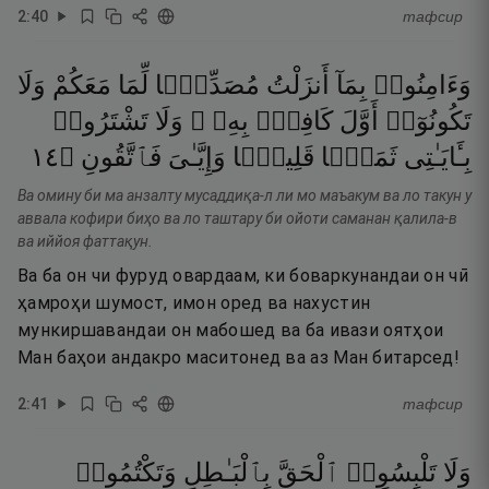
2
:
40
тафсир
وَءَامِنُوا۟
بِمَآ
أَنزَلْتُ
مُصَدِّقًۭا
لِّمَا
مَعَكُمْ
وَلَا
تَكُونُوٓا۟
أَوَّلَ
كَافِرٍۭ
بِهِۦ ۖ
وَلَا
تَشْتَرُوا۟
٤١
۝
فَٱتَّقُونِ
وَإِيَّـٰىَ
قَلِيلًۭا
ثَمَنًۭا
بِـَٔايَـٰتِى
Ва омину би ма анзалту мусаддиқа-л ли мо маъакум ва ло такун у
аввала кофири биҳо ва ло таштару би ойоти саманан қалила-в
ва иййоя фаттақун.
Ва ба он чи фуруд овардаам, ки боваркунандаи он чӣ
ҳамроҳи шумост, имон оред ва нахустин
мункиршавандаи он мабошед ва ба ивази оятҳои
Ман баҳои андакро маситонед ва аз Ман битарсед!
2
:
41
тафсир
وَلَا
تَلْبِسُوا۟
ٱلْحَقَّ
بِٱلْبَـٰطِلِ
وَتَكْتُمُوا۟