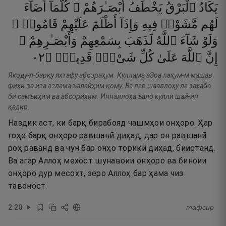
يَكَادُ
ٱلْبَرْقُ
يَخْطَفُ
أَبْصَـٰرَهُمْ ۖ
كُلَّمَآ
أَضَآءَ
لَهُم
مَّشَوْا۟
فِيهِ
وَإِذَآ
أَظْلَمَ
عَلَيْهِمْ
قَامُوا۟ ۚ
وَلَوْ
شَآءَ
ٱللَّهُ
لَذَهَبَ
بِسَمْعِهِمْ
وَأَبْصَـٰرِهِمْ ۚ
٢٠
۝
قَدِيرٌۭ
شَىْءٍۢ
كُلِّ
عَلَىٰ
ٱللَّهَ
إِنَّ
Якоду-л-барқу яхтафу абсораҳум. Куллама аЗоа лаҳум-м машав
фиҳи ва иза азлама ъалайҳим қому. Ва лав шааллоҳу ла заҳаба
би самъиҳим ва абсориҳим. Инналлоҳа ъало кулли шай-ин
қадир.
Наздик аст, ки барқ бирабояд чашмҳои онҳоро. Ҳар
гоҳе барқ онҳоро равшанӣ диҳад, дар он равшанӣ
роҳ раванд ва чун бар онҳо торикӣ диҳад, биистанд.
Ва агар Аллоҳ мехост шунавоии онҳоро ва биноии
онҳоро дур месохт, зеро Аллоҳ бар ҳама чиз
тавоност.
2
:
20
тафсир