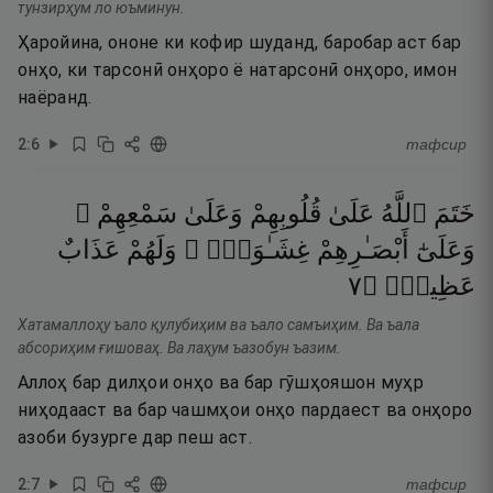
тунзирҳум ло юъминун.
Ҳаройина, ононе ки кофир шуданд, баробар аст бар
онҳо, ки тарсонӣ онҳоро ё натарсонӣ онҳоро, имон
наёранд.
2
:
6
тафсир
خَتَمَ
ٱللَّهُ
عَلَىٰ
قُلُوبِهِمْ
وَعَلَىٰ
سَمْعِهِمْ ۖ
وَعَلَىٰٓ
أَبْصَـٰرِهِمْ
غِشَـٰوَةٌۭ ۖ
وَلَهُمْ
عَذَابٌ
٧
۝
عَظِيمٌۭ
Хатамаллоҳу ъало қулубиҳим ва ъало самъиҳим. Ва ъала
абсориҳим ғишоваҳ. Ва лаҳум ъазобун ъазим.
Аллоҳ бар дилҳои онҳо ва бар гӯшҳояшон муҳр
ниҳодааст ва бар чашмҳои онҳо пардаест ва онҳоро
азоби бузурге дар пеш аст.
2
:
7
тафсир