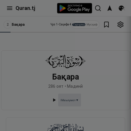
Quran.tj
2
Бақара
Тарҷума
Мусҳаф
Ҷуз
1
•
Саҳифа
4
Бақара
286
оят •
Мадинӣ
Маълумот
▼
ℹ️