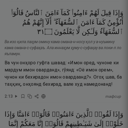
وَإِذَا
قِيلَ
لَهُمْ
ءَامِنُوا۟
كَمَآ
ءَامَنَ
ٱلنَّاسُ
قَالُوٓا۟
أَنُؤْمِنُ
كَمَآ
ءَامَنَ
ٱلسُّفَهَآءُ ۗ
أَلَآ
إِنَّهُمْ
هُمُ
١٣
۝
يَعْلَمُونَ
لَّا
وَلَـٰكِن
ٱلسُّفَهَآءُ
Ва изо қила лаҳум омину кама омана-н-носу қол у а-нуъмину
кама омана-с-суфаҳаъ. Ала иннаҳум ҳуму-с-суфаҳау ва локи-л ло
яъламун.
Ва чун онҳоро гуфта шавад: «Имон оред, чуноне ки
мардум имон оварданд», гӯянд: «Оё имон орем»,
чунон ки бехирадон имон овардаанд?». Огоҳ шав, ба
таҳқиқ, онҳоянд бехирад, вале худ намедонанд!
2
:
13
тафсир
وَإِذَا
لَقُوا۟
ٱلَّذِينَ
ءَامَنُوا۟
قَالُوٓا۟
ءَامَنَّا
وَإِذَا
خَلَوْا۟
إِلَىٰ
شَيَـٰطِينِهِمْ
قَالُوٓا۟
إِنَّا
مَعَكُمْ
إِنَّمَا