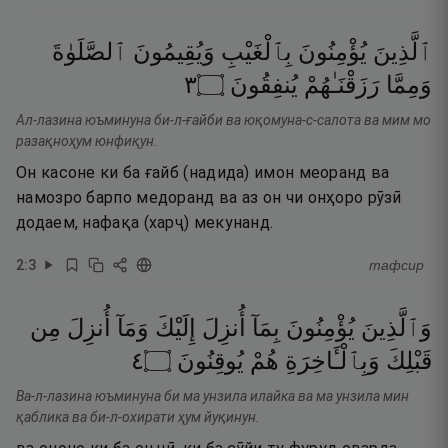
ٱلَّذِينَ
يُؤْمِنُونَ
بِٱلْغَيْبِ
وَيُقِيمُونَ
ٱلصَّلَوٰةَ
٣
۝
يُنفِقُونَ
رَزَقْنَـٰهُمْ
وَمِمَّا
Ал-лазина юъминуна би-л-ғайби ва юқомуна-с-салота ва мим мо
разақноҳум юнфиқун.
Он касоне ки ба ғайб (надида) имон меоранд ва
намозро барпо медоранд ва аз он чи онҳоро рӯзӣ
додаем, нафақа (харҷ) мекунанд.
2
:
3
тафсир
وَٱلَّذِينَ
يُؤْمِنُونَ
بِمَآ
أُنزِلَ
إِلَيْكَ
وَمَآ
أُنزِلَ
مِن
٤
۝
يُوقِنُونَ
هُمْ
وَبِٱلْـَٔاخِرَةِ
قَبْلِكَ
Ва-л-лазина юъминуна би ма унзила илайка ва ма унзила мин
қаблика ва би-л-охирати ҳум йуқинун.