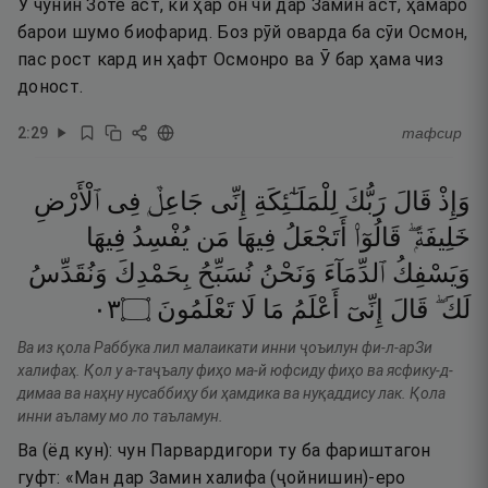
Ӯ чунин Зоте аст, ки ҳар он чӣ дар Замин аст, ҳамаро
барои шумо биофарид. Боз рӯй оварда ба сӯи Осмон,
пас рост кард ин ҳафт Осмонро ва Ӯ бар ҳама чиз
доност.
2
:
29
тафсир
وَإِذْ
قَالَ
رَبُّكَ
لِلْمَلَـٰٓئِكَةِ
إِنِّى
جَاعِلٌۭ
فِى
ٱلْأَرْضِ
خَلِيفَةًۭ ۖ
قَالُوٓا۟
أَتَجْعَلُ
فِيهَا
مَن
يُفْسِدُ
فِيهَا
وَيَسْفِكُ
ٱلدِّمَآءَ
وَنَحْنُ
نُسَبِّحُ
بِحَمْدِكَ
وَنُقَدِّسُ
٣٠
۝
تَعْلَمُونَ
لَا
مَا
أَعْلَمُ
إِنِّىٓ
قَالَ
لَكَ ۖ
Ва из қола Раббука лил малаикати инни ҷоъилун фи-л-арЗи
халифаҳ. Қол у а-таҷъалу фиҳо ма-й юфсиду фиҳо ва ясфику-д-
димаа ва наҳну нусаббиҳу би ҳамдика ва нуқаддису лак. Қола
инни аъламу мо ло таъламун.
Ва (ёд кун): чун Парвардигори ту ба фариштагон
гуфт: «Ман дар Замин халифа (ҷойнишин)-еро