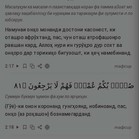
Масалуҳум ка масали-л-лазиставқада норан фа ламма аЗоат мо
ҳавлаҳу заҳабаллоҳу би нуриҳим ва таракаҳум фи зулумоти-л ло
юбсирун.
Намунаи онҳо монанди достони касонест, ки
оташро афрӯхтанд, пас, чун оташ атрофашонро
равшан кард, Аллоҳ нури ин гурӯҳро дур сохт ва
онҳоро дар торикиҳо бигузошт, ки ҳеҷ намебинанд.
2
:
17
тафсир
١٨
۝
يَرْجِعُونَ
لَا
فَهُمْ
عُمْىٌۭ
بُكْمٌ
صُمٌّۢ
Суммун букмун ъумюн фа ҳум ло ярҷиъун.
(Гӯё)-ки онон коронанд гунгҳоянд, нобиноанд, пас,
онҳо (аз роҳашон) бознамегарданд.
2
:
18
тафсир