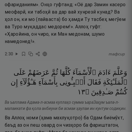
офариданиям». Онҳо гуфтанд: «Оё дар Замин касеро
меофарӣ, ки табоҳӣ ва дар вай хунрезӣ кунад? Ва
ҳол он, ки мо (пайваста) бо ҳамди Ту тасбеҳ мегӯем
ва Туро муқаддас медорем!». Аллоҳ гуфт:
«Ҳаройина, он чиро, ки Ман медонам, шумо
намедонед!».
2
:
30
тафсир
وَعَلَّمَ
ءَادَمَ
ٱلْأَسْمَآءَ
كُلَّهَا
ثُمَّ
عَرَضَهُمْ
عَلَى
ٱلْمَلَـٰٓئِكَةِ
فَقَالَ
أَنۢبِـُٔونِى
بِأَسْمَآءِ
هَـٰٓؤُلَآءِ
إِن
٣١
۝
صَـٰدِقِينَ
كُنتُمْ
Ва ъаллама Адама-л-асмаа куллаҳо сумма ъараЗаҳум ъала-л-
малаикати фа қола анбиуни би асмаи ҳаулаи ин кунтум содиқин.
Ва Аллоҳ номи (ҳама махлуқотро) ба Одам биёмӯхт,
баъд аз он пеш овард он чизҳоро ба фариштагон,