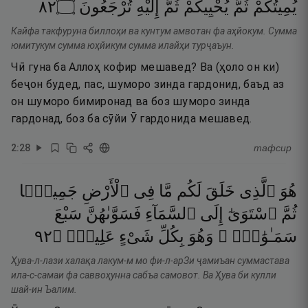
٢٨
۝
تُرْجَعُونَ
إِلَيْهِ
ثُمَّ
يُحْيِيكُمْ
ثُمَّ
يُمِيتُكُمْ
Кайфа такфуруна биллоҳи ва кунтум амвотан фа аҳйокум. Сумма
юмитукум сумма юҳйикум сумма илайҳи турҷаъун.
Чӣ гуна ба Аллоҳ кофир мешавед? Ва (ҳоло он ки)
беҷон будед, пас, шуморо зинда гардонид, баъд аз
он шуморо бимиронад ва боз шуморо зинда
гардонад, боз ба сӯйи Ӯ гардонида мешавед.
2
:
28
тафсир
هُوَ
ٱلَّذِى
خَلَقَ
لَكُم
مَّا
فِى
ٱلْأَرْضِ
جَمِيعًۭا
ثُمَّ
ٱسْتَوَىٰٓ
إِلَى
ٱلسَّمَآءِ
فَسَوَّىٰهُنَّ
سَبْعَ
٢٩
۝
عَلِيمٌۭ
شَىْءٍ
بِكُلِّ
وَهُوَ
سَمَـٰوَٰتٍۢ ۚ
Ҳува-л-лази халақа лакум-м мо фи-л-арЗи ҷамиъан суммастава
ила-с-самаи фа саввоҳунна сабъа самовот. Ва Ҳува би кулли
шай-ин Ъалим.