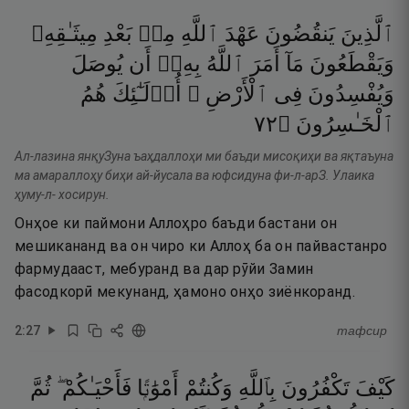
ٱلَّذِينَ
يَنقُضُونَ
عَهْدَ
ٱللَّهِ
مِنۢ
بَعْدِ
مِيثَـٰقِهِۦ
وَيَقْطَعُونَ
مَآ
أَمَرَ
ٱللَّهُ
بِهِۦٓ
أَن
يُوصَلَ
وَيُفْسِدُونَ
فِى
ٱلْأَرْضِ ۚ
أُو۟لَـٰٓئِكَ
هُمُ
٢٧
۝
ٱلْخَـٰسِرُونَ
Ал-лазина янқуЗуна ъаҳдаллоҳи ми баъди мисоқиҳи ва яқтаъуна
ма амараллоҳу биҳи ай-йусала ва юфсидуна фи-л-арЗ. Улаика
ҳуму-л- хосирун.
Онҳое ки паймони Аллоҳро баъди бастани он
мешикананд ва он чиро ки Аллоҳ ба он пайвастанро
фармудааст, мебуранд ва дар рӯйи Замин
фасодкорӣ мекунанд, ҳамоно онҳо зиёнкоранд.
2
:
27
тафсир
كَيْفَ
تَكْفُرُونَ
بِٱللَّهِ
وَكُنتُمْ
أَمْوَٰتًۭا
فَأَحْيَـٰكُمْ ۖ
ثُمَّ