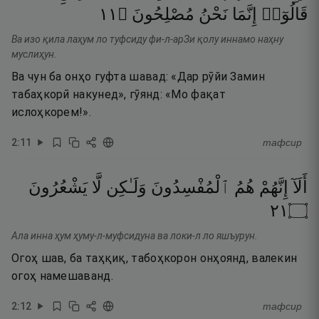
١١
۝
مُصْلِحُونَ
نَحْنُ
إِنَّمَا
قَالُوٓا۟
Ва изо қила лаҳум ло туфсиду фи-л-арЗи қолу иннамо наҳну
муслиҳун.
Ва чун ба онҳо гуфта шавад: «Дар рӯйи Замин
табаҳкорӣ накунед», гӯянд: «Мо фақат
ислоҳкорем!».
2
:
11
тафсир
أَلَآ
إِنَّهُمْ
هُمُ
ٱلْمُفْسِدُونَ
وَلَـٰكِن
لَّا
يَشْعُرُونَ
١٢
۝
Ала инна ҳум ҳуму-л-муфсидуна ва локи-л ло яшъурун.
Огоҳ шав, ба таҳқиқ, табоҳкорон онҳоянд, валекин
огоҳ намешаванд.
2
:
12
тафсир