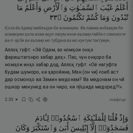
أَعْلَمُ
غَيْبَ
ٱلسَّمَـٰوَٰتِ
وَٱلْأَرْضِ
وَأَعْلَمُ
مَا
٣٣
۝
تَكْتُمُونَ
كُنتُمْ
وَمَا
تُبْدُونَ
Қола йа Адаму амбиъҳум би асмаиҳим. Фа ламма анбааҳум би
асмаиҳим қола алам ақул лакум инни аъламу ғайба-с-самовоти
ва-л- арЗи ва аъламу мо тубдуна ва мо кунтум тактумун.
Аллоҳ гуфт: «Эй Одам, аз номҳои онҳо
фариштагонро хабар деҳ». Пас, чун онҳоро ба
номҳои инҳо хабар дод, Аллоҳ гуфт: «Оё нагуфта
будам шуморо, ки ҳаройина, Ман (он чи) ғоиб аст
дар осмонҳо ва Замин медонам? Ва медонам он чӣ
ошкор мекунед ва он чиро, ки пӯшида медоред?!».
2
:
33
тафсир
وَإِذْ
قُلْنَا
لِلْمَلَـٰٓئِكَةِ
ٱسْجُدُوا۟
لِـَٔادَمَ
فَسَجَدُوٓا۟
إِلَّآ
إِبْلِيسَ
أَبَىٰ
وَٱسْتَكْبَرَ
وَكَانَ