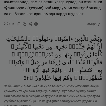
наметавонед, пас, аз оташ ҳазар кунед, он оташе, ки
сӯзишвории (ҳезуми) вай мардум ва сангҳо бошанд
ва он барои кофирон омода карда шудааст.
2
:
24
тафсир
وَبَشِّرِ
ٱلَّذِينَ
ءَامَنُوا۟
وَعَمِلُوا۟
ٱلصَّـٰلِحَـٰتِ
أَنَّ
لَهُمْ
جَنَّـٰتٍۢ
تَجْرِى
مِن
تَحْتِهَا
ٱلْأَنْهَـٰرُ ۖ
كُلَّمَا
رُزِقُوا۟
مِنْهَا
مِن
ثَمَرَةٍۢ
رِّزْقًۭا ۙ
قَالُوا۟
هَـٰذَا
ٱلَّذِى
رُزِقْنَا
مِن
قَبْلُ ۖ
وَأُتُوا۟
بِهِۦ
مُتَشَـٰبِهًۭا ۖ
وَلَهُمْ
فِيهَآ
أَزْوَٰجٌۭ
٢٥
۝
خَـٰلِدُونَ
فِيهَا
وَهُمْ
مُّطَهَّرَةٌۭ ۖ
Ва башшири-л-лазина оману ва ъамилу-с- солиҳоти анна лаҳум
ҷаннотин таҷри мин таҳтиҳа-л-анҳор. Кулламо рузиқу минҳо
мин самарати-р-ризқан қолу ҳоза-л-лази рузиқно мин қаблу ва
уту биҳо муташобиҳо. Ва лаҳум фиҳа азвоҷу-м мутаҳҳараҳ. Ва