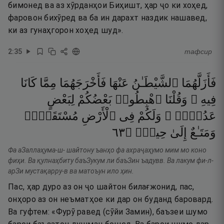
бимонед ва аз хӯрданҳои Биҳишт, ҳар ҷо ки хоҳед,
фаровон бихӯред ва ба ин дарахт наздик нашавед,
ки аз гунаҳгорон хоҳед шуд».
2
:
35
тафсир
فَأَزَلَّهُمَا
ٱلشَّيْطَـٰنُ
عَنْهَا
فَأَخْرَجَهُمَا
مِمَّا
كَانَا
فِيهِ ۖ
وَقُلْنَا
ٱهْبِطُوا۟
بَعْضُكُمْ
لِبَعْضٍ
عَدُوٌّۭ ۖ
وَلَكُمْ
فِى
ٱلْأَرْضِ
مُسْتَقَرٌّۭ
٣٦
۝
حِينٍۢ
إِلَىٰ
وَمَتَـٰعٌ
Фа аЗаллаҳума-ш- шайтону ъанҳо фа ахраҷаҳумо мим мо коно
фиҳи. Ва қулнаҳбиту баъЗукум ли баъЗин ъадувв. Ва лакум фи-л-
арЗи мустақарру-в ва матоъун ило ҳин.
Пас, ҳар дуро аз он ҷо шайтон билағжонид, пас,
онҳоро аз он неъматҳое ки дар он буданд баровард.
Ва гуфтем: «Фурӯ равед (сӯйи Замин), баъзеи шумо