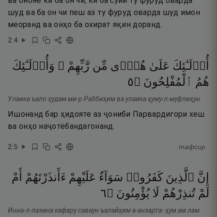
ва ононе ки ба он чӣ, ки ба сӯйи ту фуруд оварда
шуд ва ба он чи пеш аз ту фуруд оварда шуд имон
меоранд ва онҳо ба охират яқин доранд.
2
:
4
أُو۟لَـٰٓئِكَ
عَلَىٰ
هُدًۭى
مِّن
رَّبِّهِمْ ۖ
وَأُو۟لَـٰٓئِكَ
٥
۝
ٱلْمُفْلِحُونَ
هُمُ
Улаика ъало ҳудам ми-р Раббиҳим ва улаика ҳуму-л-муфлиҳун.
Ишонанд бар ҳидояте аз ҷониби Парвардигори хеш
ва онҳо наҷотёбандагонанд.
2
:
5
тафсир
إِنَّ
ٱلَّذِينَ
كَفَرُوا۟
سَوَآءٌ
عَلَيْهِمْ
ءَأَنذَرْتَهُمْ
أَمْ
٦
۝
يُؤْمِنُونَ
لَا
تُنذِرْهُمْ
لَمْ
Инна-л-лазина кафару саваун ъалайҳим а-анзарта- ҳум ам лам