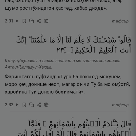
пас, ба онҳо гуфт: «Маро ба номҳои он чизҳо, агар
шумо ростгӯяндагон ҳастед, хабар диҳед».
2
:
31
тафсир
قَالُوا۟
سُبْحَـٰنَكَ
لَا
عِلْمَ
لَنَآ
إِلَّا
مَا
عَلَّمْتَنَآ ۖ
إِنَّكَ
٣٢
۝
ٱلْحَكِيمُ
ٱلْعَلِيمُ
أَنتَ
Қолу субҳонака ло ъилма лана илло мо ъалламтана иннака
Анта-л-Ъалиму-л-Ҳаким.
Фариштагон гуфтанд: «Туро ба покӣ ёд мекунем,
моро ҳеҷ донише нест, магар он чи Ту ба мо омӯхтӣ,
ҳаройина Туӣ доною боҳикматӣ».
2
:
32
тафсир
قَالَ
يَـٰٓـَٔادَمُ
أَنۢبِئْهُم
بِأَسْمَآئِهِمْ ۖ
فَلَمَّآ
أَنۢبَأَهُم
بِأَسْمَآئِهِمْ
قَالَ
أَلَمْ
أَقُل
لَّكُمْ
إِنِّىٓ