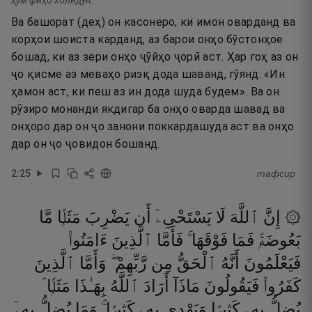
ҳум фиҳо холидун.
Ва башорат (деҳ) он касонеро, ки имон оварданд ва
корҳои шоиста карданд, аз барои онҳо бӯстонҳое
бошад, ки аз зери онҳо ҷӯйҳо ҷорӣ аст. Ҳар гоҳ аз он
ҷо қисме аз меваҳо ризқ дода шаванд, гӯянд: «Ин
ҳамон аст, ки пеш аз ин дода шуда будем». Ва он
рӯзиро монанди якдигар ба онҳо оварда шавад ва
онҳоро дар он ҷо занони поккардашуда аст ва онҳо
дар он ҷо ҷовидон бошанд.
2
:
25
тафсир
۞ إِنَّ
ٱللَّهَ
لَا
يَسْتَحْىِۦٓ
أَن
يَضْرِبَ
مَثَلًۭا
مَّا
بَعُوضَةًۭ
فَمَا
فَوْقَهَا ۚ
فَأَمَّا
ٱلَّذِينَ
ءَامَنُوا۟
فَيَعْلَمُونَ
أَنَّهُ
ٱلْحَقُّ
مِن
رَّبِّهِمْ ۖ
وَأَمَّا
ٱلَّذِينَ
كَفَرُوا۟
فَيَقُولُونَ
مَاذَآ
أَرَادَ
ٱللَّهُ
بِهَـٰذَا
مَثَلًۭا ۘ
يُضِلُّ
بِهِۦ
كَثِيرًۭا
وَيَهْدِى
بِهِۦ
كَثِيرًۭا ۚ
وَمَا
يُضِلُّ
بِهِۦٓ