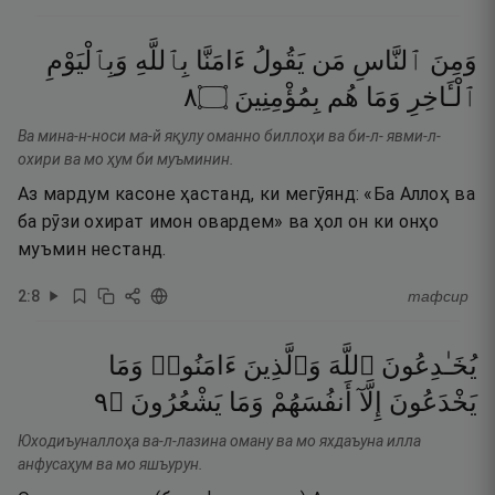
وَمِنَ
ٱلنَّاسِ
مَن
يَقُولُ
ءَامَنَّا
بِٱللَّهِ
وَبِٱلْيَوْمِ
٨
۝
بِمُؤْمِنِينَ
هُم
وَمَا
ٱلْـَٔاخِرِ
Ва мина-н-носи ма-й яқулу оманно биллоҳи ва би-л- явми-л-
охири ва мо ҳум би муъминин.
Аз мардум касоне ҳастанд, ки мегӯянд: «Ба Аллоҳ ва
ба рӯзи охират имон овардем» ва ҳол он ки онҳо
муъмин нестанд.
2
:
8
тафсир
يُخَـٰدِعُونَ
ٱللَّهَ
وَٱلَّذِينَ
ءَامَنُوا۟
وَمَا
٩
۝
يَشْعُرُونَ
وَمَا
أَنفُسَهُمْ
إِلَّآ
يَخْدَعُونَ
Юходиъуналлоҳа ва-л-лазина оману ва мо яхдаъуна илла
анфусаҳум ва мо яшъурун.