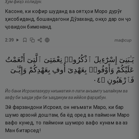
Ҳум фиҳо холидун.
Касоне, ки кофир шуданд ва оятҳои Моро дурӯғ
ҳисобиданд, бошандагони Дӯзаханд, онҳо дар он ҷо
ҷовидон бимонанд.
2
:
39
тафсир
يَـٰبَنِىٓ
إِسْرَٰٓءِيلَ
ٱذْكُرُوا۟
نِعْمَتِىَ
ٱلَّتِىٓ
أَنْعَمْتُ
عَلَيْكُمْ
وَأَوْفُوا۟
بِعَهْدِىٓ
أُوفِ
بِعَهْدِكُمْ
وَإِيَّـٰىَ
٤٠
۝
فَٱرْهَبُونِ
Йо бани Исроилазкуру ниъматия-л-лати анъамту ъалайкум ва
авфу би ъаҳди уфи би ъаҳдикум ва иййоя фарҳабун.
Эй фарзандони Исроил, он неъмати Маро, ки бар
шумо арзонӣ доштам, ба ёд оред ва паймони Маро
вафо кунед, то паймони шуморо вафо кунам ва аз
Ман битарсед!