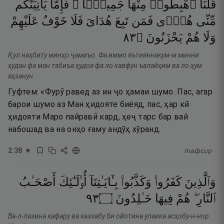
قُلْنَا
ٱهْبِطُوا۟
مِنْهَا
جَمِيعًۭا ۖ
فَإِمَّا
يَأْتِيَنَّكُم
مِّنِّى
هُدًۭى
فَمَن
تَبِعَ
هُدَاىَ
فَلَا
خَوْفٌ
عَلَيْهِمْ
٣٨
۝
يَحْزَنُونَ
هُمْ
وَلَا
Қул наҳбиту минҳо ҷамиъо. Фа иммо яътияннакум-м минни
ҳудан фа ман табиъа ҳудоя фа ло хавфун ъалайҳим ва ло ҳум
яҳзанун.
Гуфтем: «Фурӯ равед аз ин ҷо ҳамаи шумо. Пас, агар
барои шумо аз Ман ҳидояте биёяд, пас, ҳар кӣ
ҳидояти Маро пайравӣ кард, ҳеҷ тарс бар вай
набошад ва на онҳо ғаму андӯҳ хӯранд.
2
:
38
тафсир
وَٱلَّذِينَ
كَفَرُوا۟
وَكَذَّبُوا۟
بِـَٔايَـٰتِنَآ
أُو۟لَـٰٓئِكَ
أَصْحَـٰبُ
٣٩
۝
خَـٰلِدُونَ
فِيهَا
هُمْ
ٱلنَّارِ ۖ
Ва-л-лазина кафару ва каззабу би ойотина улаика асҳобу-н-нор.