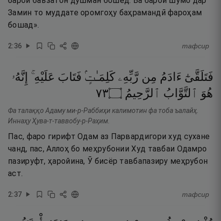
барои баъзатон душман бошед. Ва барои шумо дар
Замин то муддате оромгоҳу баҳрамандӣ фароҳам
бошад».
2
:
36
тафсир
فَتَلَقَّىٰٓ
ءَادَمُ
مِن
رَّبِّهِۦ
كَلِمَـٰتٍۢ
فَتَابَ
عَلَيْهِ ۚ
إِنَّهُۥ
٣٧
۝
ٱلرَّحِيمُ
ٱلتَّوَّابُ
هُوَ
Фа талаққо Адаму ми-р-Раббиҳи калимотин фа тоба ъалайҳ.
Иннаҳу Ҳува-т-таввобу-р-Раҳим.
Пас, фаро гирифт Одам аз Парвардигори худ сухане
чанд, пас, Аллоҳ бо меҳрубонии Худ тавбаи Одамро
пазируфт, ҳаройина, Ӯ бисёр тавбапазиру меҳрубон
аст.
2
:
37
тафсир