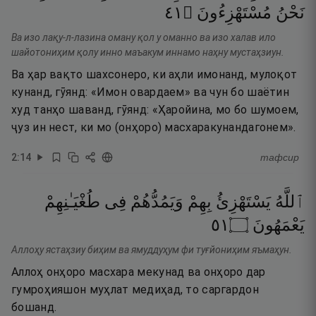
١٤
۝
مُسْتَهْزِءُونَ
نَحْنُ
Ва изо лақу-л-лазина оману қол у оманно ва изо халав ило
шайотониҳим қолу инно маъакум иннамо наҳну мустаҳзиун.
Ва ҳар вақто шахсонеро, ки аҳли имонанд, мулоқот
кунанд, гӯянд: «Имон овардаем» ва чун бо шаётин
худ танҳо шаванд, гӯянд: «Ҳаройина, мо бо шумоем,
ҷуз ин нест, ки мо (онҳоро) масхаракунандагонем».
2
:
14
тафсир
ٱللَّهُ
يَسْتَهْزِئُ
بِهِمْ
وَيَمُدُّهُمْ
فِى
طُغْيَـٰنِهِمْ
١٥
۝
يَعْمَهُونَ
Аллоҳу ястаҳзиу биҳим ва ямуддуҳум фи туғйониҳим яъмаҳун.
Аллоҳ онҳоро масхара мекунад ва онҳоро дар
гумроҳияшон муҳлат медиҳад, то саргардон
бошанд.