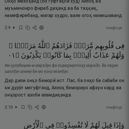
Онҳо мехоҳанд (бо гуфтаҳои худ) Аллоҳ ва
муъминонро фиреб диҳанд ва ба таҳқиқ,
намефиребанд, магар худро, вале огоҳ намешаванд.
2
:
9
тафсир
فِى
قُلُوبِهِم
مَّرَضٌۭ
فَزَادَهُمُ
ٱللَّهُ
مَرَضًۭا ۖ
١٠
۝
يَكْذِبُونَ
كَانُوا۟
بِمَا
أَلِيمٌۢ
عَذَابٌ
وَلَهُمْ
Фи қулубиҳим-м мараЗун фа зодаҳумуллоҳу мараЗо. Ва лаҳум
ъазобун алиму би мо кону якзибун.
Дар дили онҳо беморӣ аст. Пас, ба онҳо ба сабаби он
ки дурӯғ мегуфтанд, Аллоҳ бемориро афзун кард ва
онҳорост азоби аламдиҳанда.
2
:
10
тафсир
وَإِذَا
قِيلَ
لَهُمْ
لَا
تُفْسِدُوا۟
فِى
ٱلْأَرْضِ