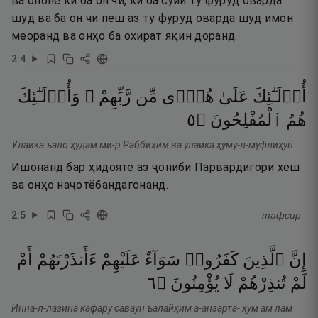
ва ононе ки ба он чӣ, ки ба сӯйи ту фуруд оварда
шуд ва ба он чи пеш аз ту фуруд оварда шуд имон
меоранд ва онҳо ба охират яқин доранд.
2
:
4
أُو۟لَـٰٓئِكَ
عَلَىٰ
هُدًۭى
مِّن
رَّبِّهِمْ ۖ
وَأُو۟لَـٰٓئِكَ
٥
۝
ٱلْمُفْلِحُونَ
هُمُ
Улаика ъало ҳудам ми-р Раббиҳим ва улаика ҳуму-л-муфлиҳун.
Ишонанд бар ҳидояте аз ҷониби Парвардигори хеш
ва онҳо наҷотёбандагонанд.
2
:
5
тафсир
إِنَّ
ٱلَّذِينَ
كَفَرُوا۟
سَوَآءٌ
عَلَيْهِمْ
ءَأَنذَرْتَهُمْ
أَمْ
٦
۝
يُؤْمِنُونَ
لَا
تُنذِرْهُمْ
لَمْ
Инна-л-лазина кафару саваун ъалайҳим а-анзарта- ҳум ам лам