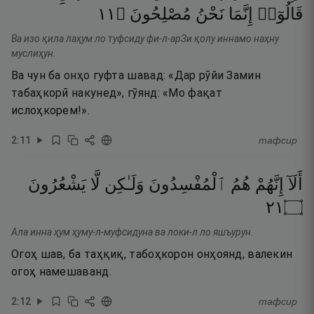
١١
۝
مُصْلِحُونَ
نَحْنُ
إِنَّمَا
قَالُوٓا۟
Ва изо қила лаҳум ло туфсиду фи-л-арЗи қолу иннамо наҳну
муслиҳун.
Ва чун ба онҳо гуфта шавад: «Дар рӯйи Замин
табаҳкорӣ накунед», гӯянд: «Мо фақат
ислоҳкорем!».
2
:
11
тафсир
أَلَآ
إِنَّهُمْ
هُمُ
ٱلْمُفْسِدُونَ
وَلَـٰكِن
لَّا
يَشْعُرُونَ
١٢
۝
Ала инна ҳум ҳуму-л-муфсидуна ва локи-л ло яшъурун.
Огоҳ шав, ба таҳқиқ, табоҳкорон онҳоянд, валекин
огоҳ намешаванд.
2
:
12
тафсир