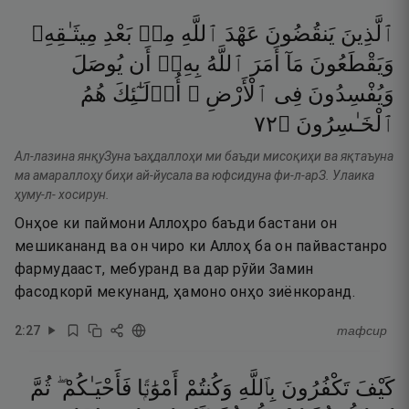
ٱلَّذِينَ
يَنقُضُونَ
عَهْدَ
ٱللَّهِ
مِنۢ
بَعْدِ
مِيثَـٰقِهِۦ
وَيَقْطَعُونَ
مَآ
أَمَرَ
ٱللَّهُ
بِهِۦٓ
أَن
يُوصَلَ
وَيُفْسِدُونَ
فِى
ٱلْأَرْضِ ۚ
أُو۟لَـٰٓئِكَ
هُمُ
٢٧
۝
ٱلْخَـٰسِرُونَ
Ал-лазина янқуЗуна ъаҳдаллоҳи ми баъди мисоқиҳи ва яқтаъуна
ма амараллоҳу биҳи ай-йусала ва юфсидуна фи-л-арЗ. Улаика
ҳуму-л- хосирун.
Онҳое ки паймони Аллоҳро баъди бастани он
мешикананд ва он чиро ки Аллоҳ ба он пайвастанро
фармудааст, мебуранд ва дар рӯйи Замин
фасодкорӣ мекунанд, ҳамоно онҳо зиёнкоранд.
2
:
27
тафсир
كَيْفَ
تَكْفُرُونَ
بِٱللَّهِ
وَكُنتُمْ
أَمْوَٰتًۭا
فَأَحْيَـٰكُمْ ۖ
ثُمَّ