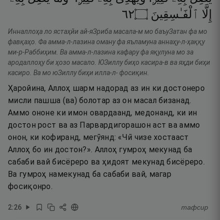
٢٦
۝
ٱلْفَـٰسِقِينَ
إِلَّا
Инналлоҳа ло ястаҳйи ай-яЗриба масала-м мо баъуЗатан фа мо
фавқаҳо. Фа амма-л-лазина оману фа яъламуна аннаҳу-л-ҳаққу
ми-р-Раббиҳим. Ва амма-л-лазина кафару фа яқулуна мо за
ародаллоҳу би ҳозо масало. ЮЗиллу биҳо касира-в ва яҳди биҳи
касиро. Ва мо юЗиллу биҳи илла-л- фосиқин.
Ҳаройина, Аллоҳ шарм надорад аз ин ки достонеро
мисли пашша (ва) болотар аз он масал бизанад.
Аммо ононе ки имон овардаанд, медонанд, ки ин
достон рост ва аз Парвардигорашон аст ва аммо
онон, ки кофиранд, мегӯянд: «Чӣ чизе хостааст
Аллоҳ бо ин достон?». Аллоҳ гумроҳ мекунад ба
сабаби вай бисёреро ва ҳидоят мекунад бисёреро.
Ва гумроҳ намекунад ба сабаби вай, магар
фосиқонро.
2
:
26
тафсир