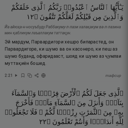
يَـٰٓأَيُّهَا
ٱلنَّاسُ
ٱعْبُدُوا۟
رَبَّكُمُ
ٱلَّذِى
خَلَقَكُمْ
٢١
۝
تَتَّقُونَ
لَعَلَّكُمْ
قَبْلِكُمْ
مِن
وَٱلَّذِينَ
Йа айюҳа-н-носуъбуду Раббакуму-л-лази халақакум ва-л-лазина
мин қабликум лаъаллакум таттақун.
Эй мардум, Парвардигори хешро бипарастед, он
Парвардигоре, ки шумо ва он касонеро, ки пеш аз
шумо буданд, офаридааст, шояд ки шумо аз ҷумлаи
муттақиён бошед.
2
:
21
тафсир
ٱلَّذِى
جَعَلَ
لَكُمُ
ٱلْأَرْضَ
فِرَٰشًۭا
وَٱلسَّمَآءَ
بِنَآءًۭ
وَأَنزَلَ
مِنَ
ٱلسَّمَآءِ
مَآءًۭ
فَأَخْرَجَ
بِهِۦ
مِنَ
ٱلثَّمَرَٰتِ
رِزْقًۭا
لَّكُمْ ۖ
فَلَا
تَجْعَلُوا۟
٢٢
۝
تَعْلَمُونَ
وَأَنتُمْ
أَندَادًۭا
لِلَّهِ