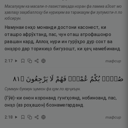
Масалуҳум ка масали-л-лазиставқада норан фа ламма аЗоат мо
ҳавлаҳу заҳабаллоҳу би нуриҳим ва таракаҳум фи зулумоти-л ло
юбсирун.
Намунаи онҳо монанди достони касонест, ки
оташро афрӯхтанд, пас, чун оташ атрофашонро
равшан кард, Аллоҳ нури ин гурӯҳро дур сохт ва
онҳоро дар торикиҳо бигузошт, ки ҳеҷ намебинанд.
2
:
17
тафсир
١٨
۝
يَرْجِعُونَ
لَا
فَهُمْ
عُمْىٌۭ
بُكْمٌ
صُمٌّۢ
Суммун букмун ъумюн фа ҳум ло ярҷиъун.
(Гӯё)-ки онон коронанд гунгҳоянд, нобиноанд, пас,
онҳо (аз роҳашон) бознамегарданд.
2
:
18
тафсир