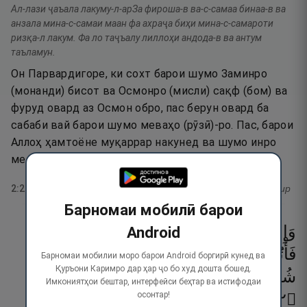
Ал-лази ҷаъала лакуму-л-арЗа фироша-в ва-с-самаа бинаа-в ва
анзала мина-с-самаи маан фа ахраҷа биҳи мина-с-самароти
ризқа-л лакум. Фа ло таҷъалу лиллоҳи андода-в ва антум
таъламун.
Он Парвардигоре, ки сохт барои шумо Заминро
(монанди) бисот ва Осмонро (мисли) сақф (бом) ва
фуруд овард аз Осмон обро, пас берун овард ба
сабаби вай барои шумо меваҳо (рӯзӣ)-ро. Пас, барои
Аллоҳ ҳамтоёне муқаррар накунед ва шумо инро
медонед.
2
:
22
тафсир
Барномаи мобилӣ барои
وَإِن
كُنتُمْ
فِى
رَيْبٍۢ
مِّمَّا
نَزَّلْنَا
عَلَىٰ
عَبْدِنَا
Android
فَأْتُوا۟
بِسُورَةٍۢ
مِّن
مِّثْلِهِۦ
وَٱدْعُوا۟
Барномаи мобилии моро барои Android боргирӣ кунед ва
Қуръони Каримро дар ҳар ҷо бо худ дошта бошед.
شُهَدَآءَكُم
مِّن
دُونِ
ٱللَّهِ
إِن
كُنتُمْ
صَـٰدِقِينَ
Имкониятҳои бештар, интерфейси беҳтар ва истифодаи
осонтар!
٢٣
۝