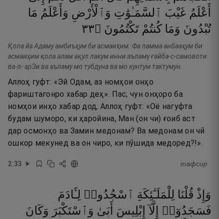
أَعْلَمُ
غَيْبَ
ٱلسَّمَـٰوَٰتِ
وَٱلْأَرْضِ
وَأَعْلَمُ
مَا
٣٣
۝
تَكْتُمُونَ
كُنتُمْ
وَمَا
تُبْدُونَ
Қола йа Адаму амбиъҳум би асмаиҳим. Фа ламма анбааҳум би
асмаиҳим қола алам ақул лакум инни аъламу ғайба-с-самовоти
ва-л- арЗи ва аъламу мо тубдуна ва мо кунтум тактумун.
Аллоҳ гуфт: «Эй Одам, аз номҳои онҳо
фариштагонро хабар деҳ». Пас, чун онҳоро ба
номҳои инҳо хабар дод, Аллоҳ гуфт: «Оё нагуфта
будам шуморо, ки ҳаройина, Ман (он чи) ғоиб аст
дар осмонҳо ва Замин медонам? Ва медонам он чӣ
ошкор мекунед ва он чиро, ки пӯшида медоред?!».
2
:
33
тафсир
وَإِذْ
قُلْنَا
لِلْمَلَـٰٓئِكَةِ
ٱسْجُدُوا۟
لِـَٔادَمَ
فَسَجَدُوٓا۟
إِلَّآ
إِبْلِيسَ
أَبَىٰ
وَٱسْتَكْبَرَ
وَكَانَ