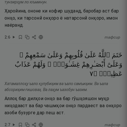
тунзирҳум ло юъминун.
Ҳаройина, ононе ки кофир шуданд, баробар аст бар
онҳо, ки тарсонӣ онҳоро ё натарсонӣ онҳоро, имон
наёранд.
2
:
6
тафсир
خَتَمَ
ٱللَّهُ
عَلَىٰ
قُلُوبِهِمْ
وَعَلَىٰ
سَمْعِهِمْ ۖ
وَعَلَىٰٓ
أَبْصَـٰرِهِمْ
غِشَـٰوَةٌۭ ۖ
وَلَهُمْ
عَذَابٌ
٧
۝
عَظِيمٌۭ
Хатамаллоҳу ъало қулубиҳим ва ъало самъиҳим. Ва ъала
абсориҳим ғишоваҳ. Ва лаҳум ъазобун ъазим.
Аллоҳ бар дилҳои онҳо ва бар гӯшҳояшон муҳр
ниҳодааст ва бар чашмҳои онҳо пардаест ва онҳоро
азоби бузурге дар пеш аст.
2
:
7
тафсир