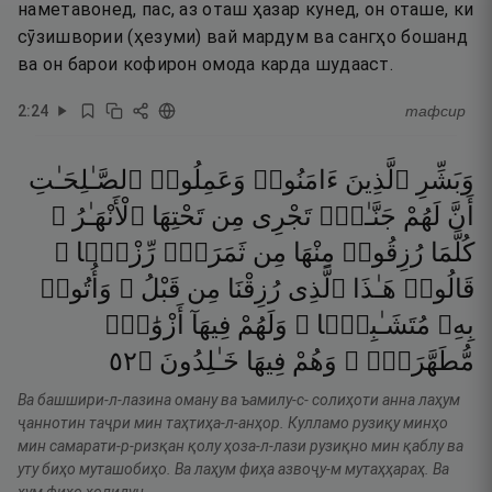
наметавонед, пас, аз оташ ҳазар кунед, он оташе, ки
сӯзишвории (ҳезуми) вай мардум ва сангҳо бошанд
ва он барои кофирон омода карда шудааст.
2
:
24
тафсир
وَبَشِّرِ
ٱلَّذِينَ
ءَامَنُوا۟
وَعَمِلُوا۟
ٱلصَّـٰلِحَـٰتِ
أَنَّ
لَهُمْ
جَنَّـٰتٍۢ
تَجْرِى
مِن
تَحْتِهَا
ٱلْأَنْهَـٰرُ ۖ
كُلَّمَا
رُزِقُوا۟
مِنْهَا
مِن
ثَمَرَةٍۢ
رِّزْقًۭا ۙ
قَالُوا۟
هَـٰذَا
ٱلَّذِى
رُزِقْنَا
مِن
قَبْلُ ۖ
وَأُتُوا۟
بِهِۦ
مُتَشَـٰبِهًۭا ۖ
وَلَهُمْ
فِيهَآ
أَزْوَٰجٌۭ
٢٥
۝
خَـٰلِدُونَ
فِيهَا
وَهُمْ
مُّطَهَّرَةٌۭ ۖ
Ва башшири-л-лазина оману ва ъамилу-с- солиҳоти анна лаҳум
ҷаннотин таҷри мин таҳтиҳа-л-анҳор. Кулламо рузиқу минҳо
мин самарати-р-ризқан қолу ҳоза-л-лази рузиқно мин қаблу ва
уту биҳо муташобиҳо. Ва лаҳум фиҳа азвоҷу-м мутаҳҳараҳ. Ва