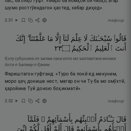
пас, ба онҳо гуфт: «Маро ба номҳои он чизҳо, агар
шумо ростгӯяндагон ҳастед, хабар диҳед».
2
:
31
тафсир
قَالُوا۟
سُبْحَـٰنَكَ
لَا
عِلْمَ
لَنَآ
إِلَّا
مَا
عَلَّمْتَنَآ ۖ
إِنَّكَ
٣٢
۝
ٱلْحَكِيمُ
ٱلْعَلِيمُ
أَنتَ
Қолу субҳонака ло ъилма лана илло мо ъалламтана иннака
Анта-л-Ъалиму-л-Ҳаким.
Фариштагон гуфтанд: «Туро ба покӣ ёд мекунем,
моро ҳеҷ донише нест, магар он чи Ту ба мо омӯхтӣ,
ҳаройина Туӣ доною боҳикматӣ».
2
:
32
тафсир
قَالَ
يَـٰٓـَٔادَمُ
أَنۢبِئْهُم
بِأَسْمَآئِهِمْ ۖ
فَلَمَّآ
أَنۢبَأَهُم
بِأَسْمَآئِهِمْ
قَالَ
أَلَمْ
أَقُل
لَّكُمْ
إِنِّىٓ