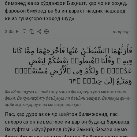
бимонед ва аз хӯрданҳои Биҳишт, ҳар ҷо ки хоҳед,
фаровон бихӯред ва ба ин дарахт наздик нашавед,
ки аз гунаҳгорон хоҳед шуд».
2
:
35
тафсир
فَأَزَلَّهُمَا
ٱلشَّيْطَـٰنُ
عَنْهَا
فَأَخْرَجَهُمَا
مِمَّا
كَانَا
فِيهِ ۖ
وَقُلْنَا
ٱهْبِطُوا۟
بَعْضُكُمْ
لِبَعْضٍ
عَدُوٌّۭ ۖ
وَلَكُمْ
فِى
ٱلْأَرْضِ
مُسْتَقَرٌّۭ
٣٦
۝
حِينٍۢ
إِلَىٰ
وَمَتَـٰعٌ
Фа аЗаллаҳума-ш- шайтону ъанҳо фа ахраҷаҳумо мим мо коно
фиҳи. Ва қулнаҳбиту баъЗукум ли баъЗин ъадувв. Ва лакум фи-л-
арЗи мустақарру-в ва матоъун ило ҳин.
Пас, ҳар дуро аз он ҷо шайтон билағжонид, пас,
онҳоро аз он неъматҳое ки дар он буданд баровард.
Ва гуфтем: «Фурӯ равед (сӯйи Замин), баъзеи шумо