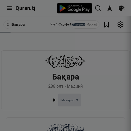
Quran.tj
2
Бақара
Тарҷума
Мусҳаф
Ҷуз
1
•
Саҳифа
4
Бақара
286
оят •
Мадинӣ
Маълумот
▼
ℹ️