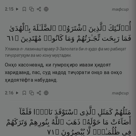
2
:
15
тафсир
أُو۟لَـٰٓئِكَ
ٱلَّذِينَ
ٱشْتَرَوُا۟
ٱلضَّلَـٰلَةَ
بِٱلْهُدَىٰ
١٦
۝
مُهْتَدِينَ
كَانُوا۟
وَمَا
تِّجَـٰرَتُهُمْ
رَبِحَت
فَمَا
Улаика-л- лазинаштараву-З-Залолата би-л-ҳудо фа мо рабиҳат
тиҷоратуҳум ва мо кону муҳтадин.
Онҳо касонеанд, ки гумроҳиро ивази ҳидоят
харидаанд, пас, суд надод тиҷорати онҳо ва онҳо
ҳидоятёфта набуданд.
2
:
16
тафсир
مَثَلُهُمْ
كَمَثَلِ
ٱلَّذِى
ٱسْتَوْقَدَ
نَارًۭا
فَلَمَّآ
أَضَآءَتْ
مَا
حَوْلَهُۥ
ذَهَبَ
ٱللَّهُ
بِنُورِهِمْ
وَتَرَكَهُمْ
١٧
۝
يُبْصِرُونَ
لَّا
ظُلُمَـٰتٍۢ
فِى