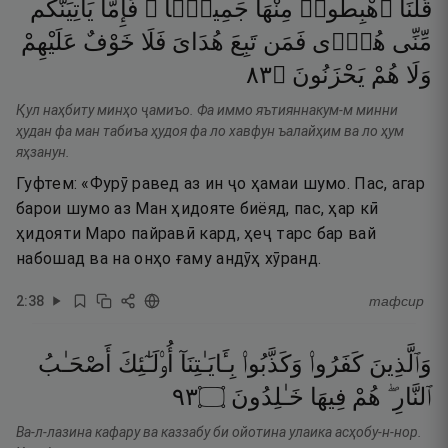
قُلْنَا
ٱهْبِطُوا۟
مِنْهَا
جَمِيعًۭا ۖ
فَإِمَّا
يَأْتِيَنَّكُم
مِّنِّى
هُدًۭى
فَمَن
تَبِعَ
هُدَاىَ
فَلَا
خَوْفٌ
عَلَيْهِمْ
٣٨
۝
يَحْزَنُونَ
هُمْ
وَلَا
Қул наҳбиту минҳо ҷамиъо. Фа иммо яътияннакум-м минни
ҳудан фа ман табиъа ҳудоя фа ло хавфун ъалайҳим ва ло ҳум
яҳзанун.
Гуфтем: «Фурӯ равед аз ин ҷо ҳамаи шумо. Пас, агар
барои шумо аз Ман ҳидояте биёяд, пас, ҳар кӣ
ҳидояти Маро пайравӣ кард, ҳеҷ тарс бар вай
набошад ва на онҳо ғаму андӯҳ хӯранд.
2
:
38
тафсир
وَٱلَّذِينَ
كَفَرُوا۟
وَكَذَّبُوا۟
بِـَٔايَـٰتِنَآ
أُو۟لَـٰٓئِكَ
أَصْحَـٰبُ
٣٩
۝
خَـٰلِدُونَ
فِيهَا
هُمْ
ٱلنَّارِ ۖ
Ва-л-лазина кафару ва каззабу би ойотина улаика асҳобу-н-нор.