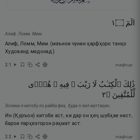
١
۝
الٓمٓ
Алиф. Ломм. Мим.
Алиф, Ломм, Мим. (маънои чунин ҳарфҳоро танҳо
Худованд медонад.)
2
:
1
тафсир
ذَٰلِكَ
ٱلْكِتَـٰبُ
لَا
رَيْبَ ۛ
فِيهِ ۛ
هُدًۭى
٢
۝
لِّلْمُتَّقِينَ
Золика-л-китобу ло райба фиҳ. Ҳуда-л лил муттақин.
Ин (Қуръон) китобе аст, ки дар он ҳеҷ шубҳае нест,
барои парҳезгорон раҳмат аст.
2
:
2
тафсир