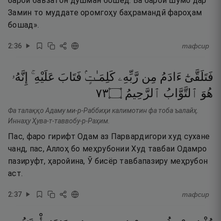
барои баъзатон душман бошед. Ва барои шумо дар
Замин то муддате оромгоҳу баҳрамандӣ фароҳам
бошад».
2
:
36
тафсир
فَتَلَقَّىٰٓ
ءَادَمُ
مِن
رَّبِّهِۦ
كَلِمَـٰتٍۢ
فَتَابَ
عَلَيْهِ ۚ
إِنَّهُۥ
٣٧
۝
ٱلرَّحِيمُ
ٱلتَّوَّابُ
هُوَ
Фа талаққо Адаму ми-р-Раббиҳи калимотин фа тоба ъалайҳ.
Иннаҳу Ҳува-т-таввобу-р-Раҳим.
Пас, фаро гирифт Одам аз Парвардигори худ сухане
чанд, пас, Аллоҳ бо меҳрубонии Худ тавбаи Одамро
пазируфт, ҳаройина, Ӯ бисёр тавбапазиру меҳрубон
аст.
2
:
37
тафсир