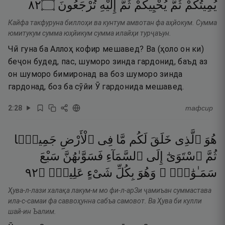
٢٨
۝
تُرْجَعُونَ
إِلَيْهِ
ثُمَّ
يُحْيِيكُمْ
ثُمَّ
يُمِيتُكُمْ
Кайфа такфуруна биллоҳи ва кунтум амвотан фа аҳйокум. Сумма
юмитукум сумма юҳйикум сумма илайҳи турҷаъун.
Чӣ гуна ба Аллоҳ кофир мешавед? Ва (ҳоло он ки)
беҷон будед, пас, шуморо зинда гардонид, баъд аз
он шуморо бимиронад ва боз шуморо зинда
гардонад, боз ба сӯйи Ӯ гардонида мешавед.
2
:
28
тафсир
هُوَ
ٱلَّذِى
خَلَقَ
لَكُم
مَّا
فِى
ٱلْأَرْضِ
جَمِيعًۭا
ثُمَّ
ٱسْتَوَىٰٓ
إِلَى
ٱلسَّمَآءِ
فَسَوَّىٰهُنَّ
سَبْعَ
٢٩
۝
عَلِيمٌۭ
شَىْءٍ
بِكُلِّ
وَهُوَ
سَمَـٰوَٰتٍۢ ۚ
Ҳува-л-лази халақа лакум-м мо фи-л-арЗи ҷамиъан суммастава
ила-с-самаи фа саввоҳунна сабъа самовот. Ва Ҳува би кулли
шай-ин Ъалим.