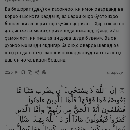
ҳум фиҳо холидун.
Ва башорат (деҳ) он касонеро, ки имон оварданд ва
корҳои шоиста карданд, аз барои онҳо бӯстонҳое
бошад, ки аз зери онҳо ҷӯйҳо ҷорӣ аст. Ҳар гоҳ аз он
ҷо қисме аз меваҳо ризқ дода шаванд, гӯянд: «Ин
ҳамон аст, ки пеш аз ин дода шуда будем». Ва он
рӯзиро монанди якдигар ба онҳо оварда шавад ва
онҳоро дар он ҷо занони поккардашуда аст ва онҳо
дар он ҷо ҷовидон бошанд.
2
:
25
тафсир
۞ إِنَّ
ٱللَّهَ
لَا
يَسْتَحْىِۦٓ
أَن
يَضْرِبَ
مَثَلًۭا
مَّا
بَعُوضَةًۭ
فَمَا
فَوْقَهَا ۚ
فَأَمَّا
ٱلَّذِينَ
ءَامَنُوا۟
فَيَعْلَمُونَ
أَنَّهُ
ٱلْحَقُّ
مِن
رَّبِّهِمْ ۖ
وَأَمَّا
ٱلَّذِينَ
كَفَرُوا۟
فَيَقُولُونَ
مَاذَآ
أَرَادَ
ٱللَّهُ
بِهَـٰذَا
مَثَلًۭا ۘ
يُضِلُّ
بِهِۦ
كَثِيرًۭا
وَيَهْدِى
بِهِۦ
كَثِيرًۭا ۚ
وَمَا
يُضِلُّ
بِهِۦٓ