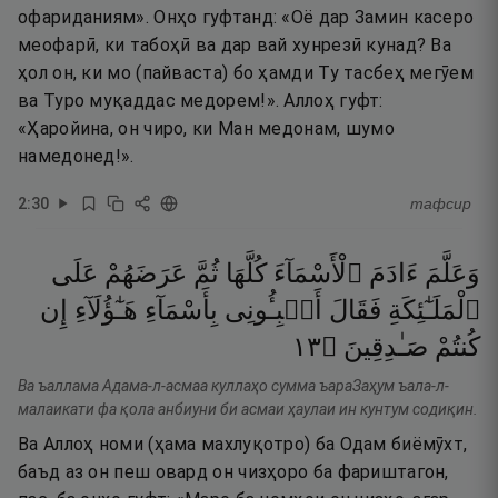
офариданиям». Онҳо гуфтанд: «Оё дар Замин касеро
меофарӣ, ки табоҳӣ ва дар вай хунрезӣ кунад? Ва
ҳол он, ки мо (пайваста) бо ҳамди Ту тасбеҳ мегӯем
ва Туро муқаддас медорем!». Аллоҳ гуфт:
«Ҳаройина, он чиро, ки Ман медонам, шумо
намедонед!».
2
:
30
тафсир
وَعَلَّمَ
ءَادَمَ
ٱلْأَسْمَآءَ
كُلَّهَا
ثُمَّ
عَرَضَهُمْ
عَلَى
ٱلْمَلَـٰٓئِكَةِ
فَقَالَ
أَنۢبِـُٔونِى
بِأَسْمَآءِ
هَـٰٓؤُلَآءِ
إِن
٣١
۝
صَـٰدِقِينَ
كُنتُمْ
Ва ъаллама Адама-л-асмаа куллаҳо сумма ъараЗаҳум ъала-л-
малаикати фа қола анбиуни би асмаи ҳаулаи ин кунтум содиқин.
Ва Аллоҳ номи (ҳама махлуқотро) ба Одам биёмӯхт,
баъд аз он пеш овард он чизҳоро ба фариштагон,