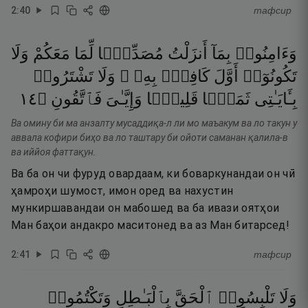
2
:
40
тафсир
وَءَامِنُوا۟
بِمَآ
أَنزَلْتُ
مُصَدِّقًۭا
لِّمَا
مَعَكُمْ
وَلَا
تَكُونُوٓا۟
أَوَّلَ
كَافِرٍۭ
بِهِۦ ۖ
وَلَا
تَشْتَرُوا۟
٤١
۝
فَٱتَّقُونِ
وَإِيَّـٰىَ
قَلِيلًۭا
ثَمَنًۭا
بِـَٔايَـٰتِى
Ва омину би ма анзалту мусаддиқа-л ли мо маъакум ва ло такун у
аввала кофири биҳо ва ло таштару би ойоти саманан қалила-в
ва иййоя фаттақун.
Ва ба он чи фуруд овардаам, ки боваркунандаи он чӣ
ҳамроҳи шумост, имон оред ва нахустин
мункиршавандаи он мабошед ва ба ивази оятҳои
Ман баҳои андакро маситонед ва аз Ман битарсед!
2
:
41
тафсир
وَلَا
تَلْبِسُوا۟
ٱلْحَقَّ
بِٱلْبَـٰطِلِ
وَتَكْتُمُوا۟