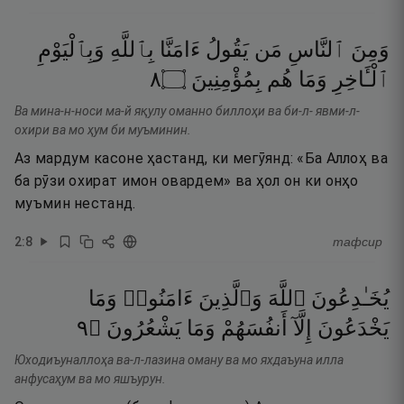
وَمِنَ
ٱلنَّاسِ
مَن
يَقُولُ
ءَامَنَّا
بِٱللَّهِ
وَبِٱلْيَوْمِ
٨
۝
بِمُؤْمِنِينَ
هُم
وَمَا
ٱلْـَٔاخِرِ
Ва мина-н-носи ма-й яқулу оманно биллоҳи ва би-л- явми-л-
охири ва мо ҳум би муъминин.
Аз мардум касоне ҳастанд, ки мегӯянд: «Ба Аллоҳ ва
ба рӯзи охират имон овардем» ва ҳол он ки онҳо
муъмин нестанд.
2
:
8
тафсир
يُخَـٰدِعُونَ
ٱللَّهَ
وَٱلَّذِينَ
ءَامَنُوا۟
وَمَا
٩
۝
يَشْعُرُونَ
وَمَا
أَنفُسَهُمْ
إِلَّآ
يَخْدَعُونَ
Юходиъуналлоҳа ва-л-лазина оману ва мо яхдаъуна илла
анфусаҳум ва мо яшъурун.