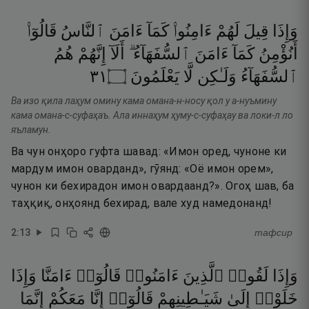
وَإِذَا
قِيلَ
لَهُمْ
ءَامِنُوا۟
كَمَآ
ءَامَنَ
ٱلنَّاسُ
قَالُوٓا۟
أَنُؤْمِنُ
كَمَآ
ءَامَنَ
ٱلسُّفَهَآءُ ۗ
أَلَآ
إِنَّهُمْ
هُمُ
١٣
۝
يَعْلَمُونَ
لَّا
وَلَـٰكِن
ٱلسُّفَهَآءُ
Ва изо қила лаҳум омину кама омана-н-носу қол у а-нуъмину
кама омана-с-суфаҳаъ. Ала иннаҳум ҳуму-с-суфаҳау ва локи-л ло
яъламун.
Ва чун онҳоро гуфта шавад: «Имон оред, чуноне ки
мардум имон оварданд», гӯянд: «Оё имон орем»,
чунон ки бехирадон имон овардаанд?». Огоҳ шав, ба
таҳқиқ, онҳоянд бехирад, вале худ намедонанд!
2
:
13
тафсир
وَإِذَا
لَقُوا۟
ٱلَّذِينَ
ءَامَنُوا۟
قَالُوٓا۟
ءَامَنَّا
وَإِذَا
خَلَوْا۟
إِلَىٰ
شَيَـٰطِينِهِمْ
قَالُوٓا۟
إِنَّا
مَعَكُمْ
إِنَّمَا