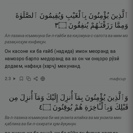
ٱلَّذِينَ
يُؤْمِنُونَ
بِٱلْغَيْبِ
وَيُقِيمُونَ
ٱلصَّلَوٰةَ
٣
۝
يُنفِقُونَ
رَزَقْنَـٰهُمْ
وَمِمَّا
Ал-лазина юъминуна би-л-ғайби ва юқомуна-с-салота ва мим мо
разақноҳум юнфиқун.
Он касоне ки ба ғайб (надида) имон меоранд ва
намозро барпо медоранд ва аз он чи онҳоро рӯзӣ
додаем, нафақа (харҷ) мекунанд.
2
:
3
тафсир
وَٱلَّذِينَ
يُؤْمِنُونَ
بِمَآ
أُنزِلَ
إِلَيْكَ
وَمَآ
أُنزِلَ
مِن
٤
۝
يُوقِنُونَ
هُمْ
وَبِٱلْـَٔاخِرَةِ
قَبْلِكَ
Ва-л-лазина юъминуна би ма унзила илайка ва ма унзила мин
қаблика ва би-л-охирати ҳум йуқинун.