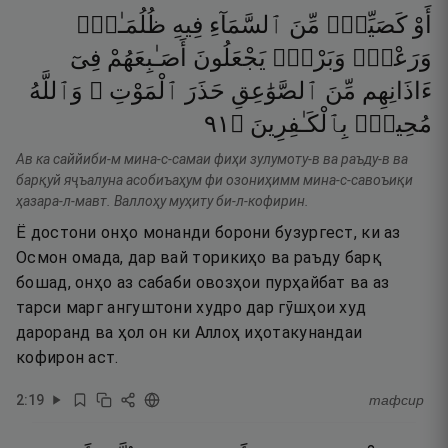
أَوْ
كَصَيِّبٍۢ
مِّنَ
ٱلسَّمَآءِ
فِيهِ
ظُلُمَـٰتٌۭ
وَرَعْدٌۭ
وَبَرْقٌۭ
يَجْعَلُونَ
أَصَـٰبِعَهُمْ
فِىٓ
ءَاذَانِهِم
مِّنَ
ٱلصَّوَٰعِقِ
حَذَرَ
ٱلْمَوْتِ ۚ
وَٱللَّهُ
١٩
۝
بِٱلْكَـٰفِرِينَ
مُحِيطٌۢ
Ав ка саййиби-м мина-с-самаи фиҳи зулумоту-в ва раъду-в ва
барқуй яҷъалуна асобиъаҳум фи озониҳимм мина-с-савоъиқи
ҳазара-л-мавт. Валлоҳу муҳиту би-л-кофирин.
Ё достони онҳо монанди борони бузургест, ки аз
Осмон омада, дар вай торикиҳо ва раъду барқ
бошад, онҳо аз сабаби овозҳои пурҳайбат ва аз
тарси марг ангуштони худро дар гӯшҳои худ
дароранд ва ҳол он ки Аллоҳ иҳотакунандаи
кофирон аст.
2
:
19
тафсир