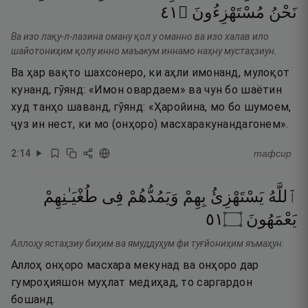
١٤
۝
مُسْتَهْزِءُونَ
نَحْنُ
Ва изо лақу-л-лазина оману қол у оманно ва изо халав ило
шайотониҳим қолу инно маъакум иннамо наҳну мустаҳзиун.
Ва ҳар вақто шахсонеро, ки аҳли имонанд, мулоқот
кунанд, гӯянд: «Имон овардаем» ва чун бо шаётин
худ танҳо шаванд, гӯянд: «Ҳаройина, мо бо шумоем,
ҷуз ин нест, ки мо (онҳоро) масхаракунандагонем».
2
:
14
тафсир
ٱللَّهُ
يَسْتَهْزِئُ
بِهِمْ
وَيَمُدُّهُمْ
فِى
طُغْيَـٰنِهِمْ
١٥
۝
يَعْمَهُونَ
Аллоҳу ястаҳзиу биҳим ва ямуддуҳум фи туғйониҳим яъмаҳун.
Аллоҳ онҳоро масхара мекунад ва онҳоро дар
гумроҳияшон муҳлат медиҳад, то саргардон
бошанд.