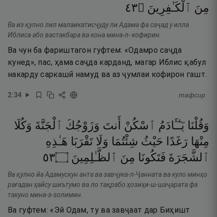
٣٤
۝
ٱلْكَـٰفِرِينَ
مِنَ
Ва из қулно лил малаикатисҷуду ли Адама фа саҷад у илла
Иблиса або вастакбара ва кона мина-л- кофирин.
Ва чун ба фариштагон гуфтем: «Одамро саҷда
кунед», пас, ҳама саҷда карданд, магар Иблис қабул
накарду саркашӣ намуд ва аз ҷумлаи кофирон гашт.
2
:
34
тафсир
وَقُلْنَا
يَـٰٓـَٔادَمُ
ٱسْكُنْ
أَنتَ
وَزَوْجُكَ
ٱلْجَنَّةَ
وَكُلَا
مِنْهَا
رَغَدًا
حَيْثُ
شِئْتُمَا
وَلَا
تَقْرَبَا
هَـٰذِهِ
٣٥
۝
ٱلظَّـٰلِمِينَ
مِنَ
فَتَكُونَا
ٱلشَّجَرَةَ
Ва қулно йа Адамускун анта ва завҷука-л-Ҷанната ва куло минҳо
рағадан ҳайсу шиътумо ва ло тақрабо ҳозиҳи-ш-шаҷарата фа
такуно мина-з-золимин.
Ва гуфтем: «Эй Одам, ту ва завҷаат дар Биҳишт