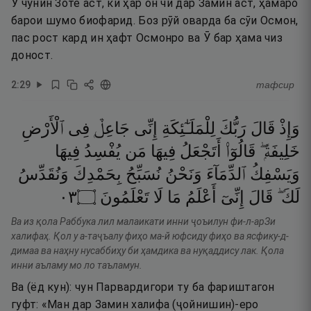
Ӯ чунин Зоте аст, ки ҳар он чӣ дар Замин аст, ҳамаро
барои шумо биофарид. Боз рӯй оварда ба сӯи Осмон,
пас рост кард ин ҳафт Осмонро ва Ӯ бар ҳама чиз
доност.
2
:
29
тафсир
وَإِذْ
قَالَ
رَبُّكَ
لِلْمَلَـٰٓئِكَةِ
إِنِّى
جَاعِلٌۭ
فِى
ٱلْأَرْضِ
خَلِيفَةًۭ ۖ
قَالُوٓا۟
أَتَجْعَلُ
فِيهَا
مَن
يُفْسِدُ
فِيهَا
وَيَسْفِكُ
ٱلدِّمَآءَ
وَنَحْنُ
نُسَبِّحُ
بِحَمْدِكَ
وَنُقَدِّسُ
٣٠
۝
تَعْلَمُونَ
لَا
مَا
أَعْلَمُ
إِنِّىٓ
قَالَ
لَكَ ۖ
Ва из қола Раббука лил малаикати инни ҷоъилун фи-л-арЗи
халифаҳ. Қол у а-таҷъалу фиҳо ма-й юфсиду фиҳо ва ясфику-д-
димаа ва наҳну нусаббиҳу би ҳамдика ва нуқаддису лак. Қола
инни аъламу мо ло таъламун.
Ва (ёд кун): чун Парвардигори ту ба фариштагон
гуфт: «Ман дар Замин халифа (ҷойнишин)-еро