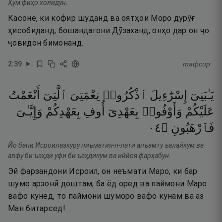
Ҳум фиҳо холидун.
Касоне, ки кофир шуданд ва оятҳои Моро дурӯғ
ҳисобиданд, бошандагони Дӯзаханд, онҳо дар он ҷо
ҷовидон бимонанд.
2
:
39
тафсир
يَـٰبَنِىٓ
إِسْرَٰٓءِيلَ
ٱذْكُرُوا۟
نِعْمَتِىَ
ٱلَّتِىٓ
أَنْعَمْتُ
عَلَيْكُمْ
وَأَوْفُوا۟
بِعَهْدِىٓ
أُوفِ
بِعَهْدِكُمْ
وَإِيَّـٰىَ
٤٠
۝
فَٱرْهَبُونِ
Йо бани Исроилазкуру ниъматия-л-лати анъамту ъалайкум ва
авфу би ъаҳди уфи би ъаҳдикум ва иййоя фарҳабун.
Эй фарзандони Исроил, он неъмати Маро, ки бар
шумо арзонӣ доштам, ба ёд оред ва паймони Маро
вафо кунед, то паймони шуморо вафо кунам ва аз
Ман битарсед!