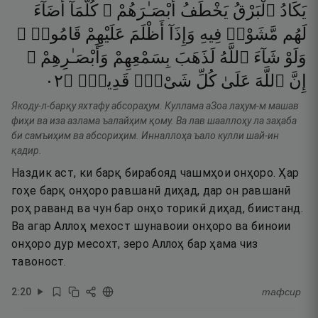
يَكَادُ
ٱلْبَرْقُ
يَخْطَفُ
أَبْصَـٰرَهُمْ ۖ
كُلَّمَآ
أَضَآءَ
لَهُم
مَّشَوْا۟
فِيهِ
وَإِذَآ
أَظْلَمَ
عَلَيْهِمْ
قَامُوا۟ ۚ
وَلَوْ
شَآءَ
ٱللَّهُ
لَذَهَبَ
بِسَمْعِهِمْ
وَأَبْصَـٰرِهِمْ ۚ
٢٠
۝
قَدِيرٌۭ
شَىْءٍۢ
كُلِّ
عَلَىٰ
ٱللَّهَ
إِنَّ
Якоду-л-барқу яхтафу абсораҳум. Куллама аЗоа лаҳум-м машав
фиҳи ва иза азлама ъалайҳим қому. Ва лав шааллоҳу ла заҳаба
би самъиҳим ва абсориҳим. Инналлоҳа ъало кулли шай-ин
қадир.
Наздик аст, ки барқ бирабояд чашмҳои онҳоро. Ҳар
гоҳе барқ онҳоро равшанӣ диҳад, дар он равшанӣ
роҳ раванд ва чун бар онҳо торикӣ диҳад, биистанд.
Ва агар Аллоҳ мехост шунавоии онҳоро ва биноии
онҳоро дур месохт, зеро Аллоҳ бар ҳама чиз
тавоност.
2
:
20
тафсир