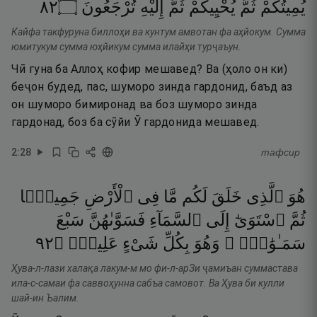
٢٨
۝
تُرْجَعُونَ
إِلَيْهِ
ثُمَّ
يُحْيِيكُمْ
ثُمَّ
يُمِيتُكُمْ
Кайфа такфуруна биллоҳи ва кунтум амвотан фа аҳйокум. Сумма
юмитукум сумма юҳйикум сумма илайҳи турҷаъун.
Чӣ гуна ба Аллоҳ кофир мешавед? Ва (ҳоло он ки)
беҷон будед, пас, шуморо зинда гардонид, баъд аз
он шуморо бимиронад ва боз шуморо зинда
гардонад, боз ба сӯйи Ӯ гардонида мешавед.
2
:
28
тафсир
هُوَ
ٱلَّذِى
خَلَقَ
لَكُم
مَّا
فِى
ٱلْأَرْضِ
جَمِيعًۭا
ثُمَّ
ٱسْتَوَىٰٓ
إِلَى
ٱلسَّمَآءِ
فَسَوَّىٰهُنَّ
سَبْعَ
٢٩
۝
عَلِيمٌۭ
شَىْءٍ
بِكُلِّ
وَهُوَ
سَمَـٰوَٰتٍۢ ۚ
Ҳува-л-лази халақа лакум-м мо фи-л-арЗи ҷамиъан суммастава
ила-с-самаи фа саввоҳунна сабъа самовот. Ва Ҳува би кулли
шай-ин Ъалим.