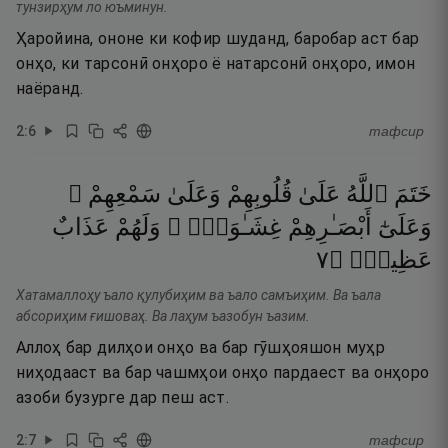
тунзирҳум ло юъминун.
Ҳаройина, ононе ки кофир шуданд, баробар аст бар
онҳо, ки тарсонӣ онҳоро ё натарсонӣ онҳоро, имон
наёранд.
2
:
6
тафсир
خَتَمَ
ٱللَّهُ
عَلَىٰ
قُلُوبِهِمْ
وَعَلَىٰ
سَمْعِهِمْ ۖ
وَعَلَىٰٓ
أَبْصَـٰرِهِمْ
غِشَـٰوَةٌۭ ۖ
وَلَهُمْ
عَذَابٌ
٧
۝
عَظِيمٌۭ
Хатамаллоҳу ъало қулубиҳим ва ъало самъиҳим. Ва ъала
абсориҳим ғишоваҳ. Ва лаҳум ъазобун ъазим.
Аллоҳ бар дилҳои онҳо ва бар гӯшҳояшон муҳр
ниҳодааст ва бар чашмҳои онҳо пардаест ва онҳоро
азоби бузурге дар пеш аст.
2
:
7
тафсир