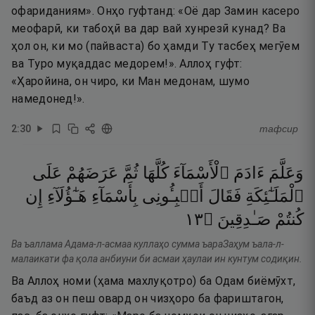
офариданиям». Онҳо гуфтанд: «Оё дар Замин касеро
меофарӣ, ки табоҳӣ ва дар вай хунрезӣ кунад? Ва
ҳол он, ки мо (пайваста) бо ҳамди Ту тасбеҳ мегӯем
ва Туро муқаддас медорем!». Аллоҳ гуфт:
«Ҳаройина, он чиро, ки Ман медонам, шумо
намедонед!».
2
:
30
тафсир
وَعَلَّمَ
ءَادَمَ
ٱلْأَسْمَآءَ
كُلَّهَا
ثُمَّ
عَرَضَهُمْ
عَلَى
ٱلْمَلَـٰٓئِكَةِ
فَقَالَ
أَنۢبِـُٔونِى
بِأَسْمَآءِ
هَـٰٓؤُلَآءِ
إِن
٣١
۝
صَـٰدِقِينَ
كُنتُمْ
Ва ъаллама Адама-л-асмаа куллаҳо сумма ъараЗаҳум ъала-л-
малаикати фа қола анбиуни би асмаи ҳаулаи ин кунтум содиқин.
Ва Аллоҳ номи (ҳама махлуқотро) ба Одам биёмӯхт,
баъд аз он пеш овард он чизҳоро ба фариштагон,