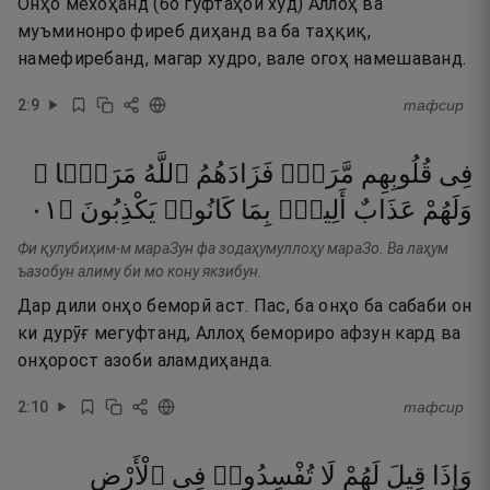
Онҳо мехоҳанд (бо гуфтаҳои худ) Аллоҳ ва
муъминонро фиреб диҳанд ва ба таҳқиқ,
намефиребанд, магар худро, вале огоҳ намешаванд.
2
:
9
тафсир
فِى
قُلُوبِهِم
مَّرَضٌۭ
فَزَادَهُمُ
ٱللَّهُ
مَرَضًۭا ۖ
١٠
۝
يَكْذِبُونَ
كَانُوا۟
بِمَا
أَلِيمٌۢ
عَذَابٌ
وَلَهُمْ
Фи қулубиҳим-м мараЗун фа зодаҳумуллоҳу мараЗо. Ва лаҳум
ъазобун алиму би мо кону якзибун.
Дар дили онҳо беморӣ аст. Пас, ба онҳо ба сабаби он
ки дурӯғ мегуфтанд, Аллоҳ бемориро афзун кард ва
онҳорост азоби аламдиҳанда.
2
:
10
тафсир
وَإِذَا
قِيلَ
لَهُمْ
لَا
تُفْسِدُوا۟
فِى
ٱلْأَرْضِ