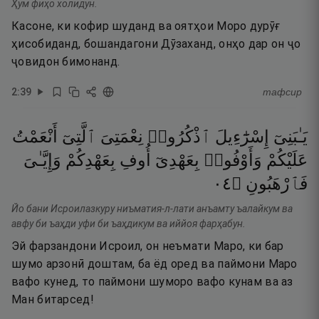
Ҳум фиҳо холидун.
Касоне, ки кофир шуданд ва оятҳои Моро дурӯғ
ҳисобиданд, бошандагони Дӯзаханд, онҳо дар он ҷо
ҷовидон бимонанд.
2
:
39
тафсир
يَـٰبَنِىٓ
إِسْرَٰٓءِيلَ
ٱذْكُرُوا۟
نِعْمَتِىَ
ٱلَّتِىٓ
أَنْعَمْتُ
عَلَيْكُمْ
وَأَوْفُوا۟
بِعَهْدِىٓ
أُوفِ
بِعَهْدِكُمْ
وَإِيَّـٰىَ
٤٠
۝
فَٱرْهَبُونِ
Йо бани Исроилазкуру ниъматия-л-лати анъамту ъалайкум ва
авфу би ъаҳди уфи би ъаҳдикум ва иййоя фарҳабун.
Эй фарзандони Исроил, он неъмати Маро, ки бар
шумо арзонӣ доштам, ба ёд оред ва паймони Маро
вафо кунед, то паймони шуморо вафо кунам ва аз
Ман битарсед!