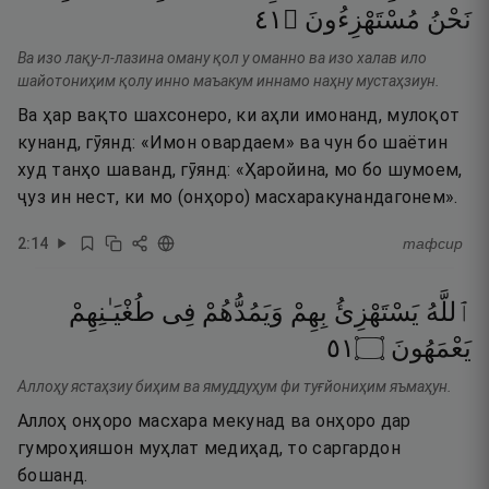
١٤
۝
مُسْتَهْزِءُونَ
نَحْنُ
Ва изо лақу-л-лазина оману қол у оманно ва изо халав ило
шайотониҳим қолу инно маъакум иннамо наҳну мустаҳзиун.
Ва ҳар вақто шахсонеро, ки аҳли имонанд, мулоқот
кунанд, гӯянд: «Имон овардаем» ва чун бо шаётин
худ танҳо шаванд, гӯянд: «Ҳаройина, мо бо шумоем,
ҷуз ин нест, ки мо (онҳоро) масхаракунандагонем».
2
:
14
тафсир
ٱللَّهُ
يَسْتَهْزِئُ
بِهِمْ
وَيَمُدُّهُمْ
فِى
طُغْيَـٰنِهِمْ
١٥
۝
يَعْمَهُونَ
Аллоҳу ястаҳзиу биҳим ва ямуддуҳум фи туғйониҳим яъмаҳун.
Аллоҳ онҳоро масхара мекунад ва онҳоро дар
гумроҳияшон муҳлат медиҳад, то саргардон
бошанд.