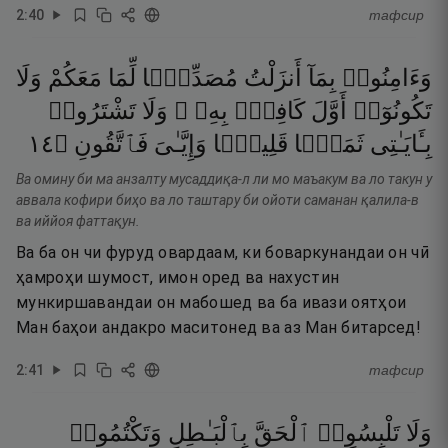
2
:
40
тафсир
وَءَامِنُوا۟
بِمَآ
أَنزَلْتُ
مُصَدِّقًۭا
لِّمَا
مَعَكُمْ
وَلَا
تَكُونُوٓا۟
أَوَّلَ
كَافِرٍۭ
بِهِۦ ۖ
وَلَا
تَشْتَرُوا۟
٤١
۝
فَٱتَّقُونِ
وَإِيَّـٰىَ
قَلِيلًۭا
ثَمَنًۭا
بِـَٔايَـٰتِى
Ва омину би ма анзалту мусаддиқа-л ли мо маъакум ва ло такун у
аввала кофири биҳо ва ло таштару би ойоти саманан қалила-в
ва иййоя фаттақун.
Ва ба он чи фуруд овардаам, ки боваркунандаи он чӣ
ҳамроҳи шумост, имон оред ва нахустин
мункиршавандаи он мабошед ва ба ивази оятҳои
Ман баҳои андакро маситонед ва аз Ман битарсед!
2
:
41
тафсир
وَلَا
تَلْبِسُوا۟
ٱلْحَقَّ
بِٱلْبَـٰطِلِ
وَتَكْتُمُوا۟