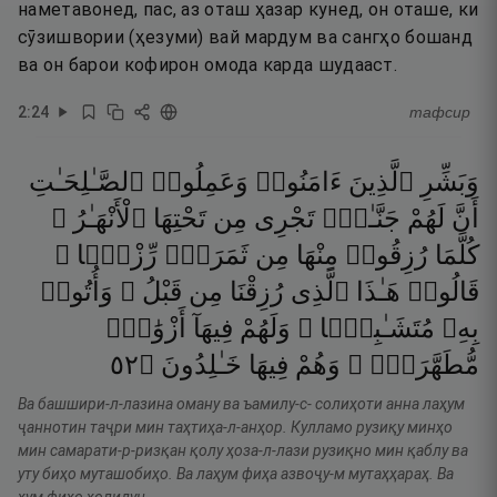
наметавонед, пас, аз оташ ҳазар кунед, он оташе, ки
сӯзишвории (ҳезуми) вай мардум ва сангҳо бошанд
ва он барои кофирон омода карда шудааст.
2
:
24
тафсир
وَبَشِّرِ
ٱلَّذِينَ
ءَامَنُوا۟
وَعَمِلُوا۟
ٱلصَّـٰلِحَـٰتِ
أَنَّ
لَهُمْ
جَنَّـٰتٍۢ
تَجْرِى
مِن
تَحْتِهَا
ٱلْأَنْهَـٰرُ ۖ
كُلَّمَا
رُزِقُوا۟
مِنْهَا
مِن
ثَمَرَةٍۢ
رِّزْقًۭا ۙ
قَالُوا۟
هَـٰذَا
ٱلَّذِى
رُزِقْنَا
مِن
قَبْلُ ۖ
وَأُتُوا۟
بِهِۦ
مُتَشَـٰبِهًۭا ۖ
وَلَهُمْ
فِيهَآ
أَزْوَٰجٌۭ
٢٥
۝
خَـٰلِدُونَ
فِيهَا
وَهُمْ
مُّطَهَّرَةٌۭ ۖ
Ва башшири-л-лазина оману ва ъамилу-с- солиҳоти анна лаҳум
ҷаннотин таҷри мин таҳтиҳа-л-анҳор. Кулламо рузиқу минҳо
мин самарати-р-ризқан қолу ҳоза-л-лази рузиқно мин қаблу ва
уту биҳо муташобиҳо. Ва лаҳум фиҳа азвоҷу-м мутаҳҳараҳ. Ва