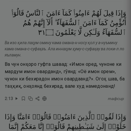
وَإِذَا
قِيلَ
لَهُمْ
ءَامِنُوا۟
كَمَآ
ءَامَنَ
ٱلنَّاسُ
قَالُوٓا۟
أَنُؤْمِنُ
كَمَآ
ءَامَنَ
ٱلسُّفَهَآءُ ۗ
أَلَآ
إِنَّهُمْ
هُمُ
١٣
۝
يَعْلَمُونَ
لَّا
وَلَـٰكِن
ٱلسُّفَهَآءُ
Ва изо қила лаҳум омину кама омана-н-носу қол у а-нуъмину
кама омана-с-суфаҳаъ. Ала иннаҳум ҳуму-с-суфаҳау ва локи-л ло
яъламун.
Ва чун онҳоро гуфта шавад: «Имон оред, чуноне ки
мардум имон оварданд», гӯянд: «Оё имон орем»,
чунон ки бехирадон имон овардаанд?». Огоҳ шав, ба
таҳқиқ, онҳоянд бехирад, вале худ намедонанд!
2
:
13
тафсир
وَإِذَا
لَقُوا۟
ٱلَّذِينَ
ءَامَنُوا۟
قَالُوٓا۟
ءَامَنَّا
وَإِذَا
خَلَوْا۟
إِلَىٰ
شَيَـٰطِينِهِمْ
قَالُوٓا۟
إِنَّا
مَعَكُمْ
إِنَّمَا