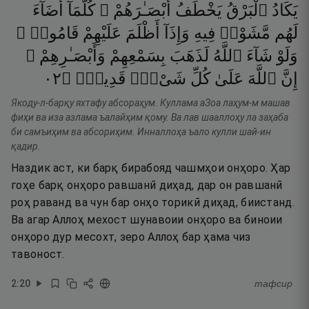
يَكَادُ
ٱلْبَرْقُ
يَخْطَفُ
أَبْصَـٰرَهُمْ ۖ
كُلَّمَآ
أَضَآءَ
لَهُم
مَّشَوْا۟
فِيهِ
وَإِذَآ
أَظْلَمَ
عَلَيْهِمْ
قَامُوا۟ ۚ
وَلَوْ
شَآءَ
ٱللَّهُ
لَذَهَبَ
بِسَمْعِهِمْ
وَأَبْصَـٰرِهِمْ ۚ
٢٠
۝
قَدِيرٌۭ
شَىْءٍۢ
كُلِّ
عَلَىٰ
ٱللَّهَ
إِنَّ
Якоду-л-барқу яхтафу абсораҳум. Куллама аЗоа лаҳум-м машав
фиҳи ва иза азлама ъалайҳим қому. Ва лав шааллоҳу ла заҳаба
би самъиҳим ва абсориҳим. Инналлоҳа ъало кулли шай-ин
қадир.
Наздик аст, ки барқ бирабояд чашмҳои онҳоро. Ҳар
гоҳе барқ онҳоро равшанӣ диҳад, дар он равшанӣ
роҳ раванд ва чун бар онҳо торикӣ диҳад, биистанд.
Ва агар Аллоҳ мехост шунавоии онҳоро ва биноии
онҳоро дур месохт, зеро Аллоҳ бар ҳама чиз
тавоност.
2
:
20
тафсир