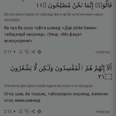
١١
۝
مُصْلِحُونَ
نَحْنُ
إِنَّمَا
قَالُوٓا۟
Ва изо қила лаҳум ло туфсиду фи-л-арЗи қолу иннамо наҳну
муслиҳун.
Ва чун ба онҳо гуфта шавад: «Дар рӯйи Замин
табаҳкорӣ накунед», гӯянд: «Мо фақат
ислоҳкорем!».
2
:
11
тафсир
أَلَآ
إِنَّهُمْ
هُمُ
ٱلْمُفْسِدُونَ
وَلَـٰكِن
لَّا
يَشْعُرُونَ
١٢
۝
Ала инна ҳум ҳуму-л-муфсидуна ва локи-л ло яшъурун.
Огоҳ шав, ба таҳқиқ, табоҳкорон онҳоянд, валекин
огоҳ намешаванд.
2
:
12
тафсир