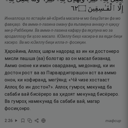
٢٦
۝
ٱلْفَـٰسِقِينَ
إِلَّا
Инналлоҳа ло ястаҳйи ай-яЗриба масала-м мо баъуЗатан фа мо
фавқаҳо. Фа амма-л-лазина оману фа яъламуна аннаҳу-л-ҳаққу
ми-р-Раббиҳим. Ва амма-л-лазина кафару фа яқулуна мо за
ародаллоҳу би ҳозо масало. ЮЗиллу биҳо касира-в ва яҳди биҳи
касиро. Ва мо юЗиллу биҳи илла-л- фосиқин.
Ҳаройина, Аллоҳ шарм надорад аз ин ки достонеро
мисли пашша (ва) болотар аз он масал бизанад.
Аммо ононе ки имон овардаанд, медонанд, ки ин
достон рост ва аз Парвардигорашон аст ва аммо
онон, ки кофиранд, мегӯянд: «Чӣ чизе хостааст
Аллоҳ бо ин достон?». Аллоҳ гумроҳ мекунад ба
сабаби вай бисёреро ва ҳидоят мекунад бисёреро.
Ва гумроҳ намекунад ба сабаби вай, магар
фосиқонро.
2
:
26
тафсир