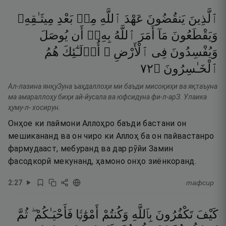
ٱلَّذِينَ
يَنقُضُونَ
عَهْدَ
ٱللَّهِ
مِنۢ
بَعْدِ
مِيثَـٰقِهِۦ
وَيَقْطَعُونَ
مَآ
أَمَرَ
ٱللَّهُ
بِهِۦٓ
أَن
يُوصَلَ
وَيُفْسِدُونَ
فِى
ٱلْأَرْضِ ۚ
أُو۟لَـٰٓئِكَ
هُمُ
٢٧
۝
ٱلْخَـٰسِرُونَ
Ал-лазина янқуЗуна ъаҳдаллоҳи ми баъди мисоқиҳи ва яқтаъуна
ма амараллоҳу биҳи ай-йусала ва юфсидуна фи-л-арЗ. Улаика
ҳуму-л- хосирун.
Онҳое ки паймони Аллоҳро баъди бастани он
мешикананд ва он чиро ки Аллоҳ ба он пайвастанро
фармудааст, мебуранд ва дар рӯйи Замин
фасодкорӣ мекунанд, ҳамоно онҳо зиёнкоранд.
2
:
27
тафсир
كَيْفَ
تَكْفُرُونَ
بِٱللَّهِ
وَكُنتُمْ
أَمْوَٰتًۭا
فَأَحْيَـٰكُمْ ۖ
ثُمَّ