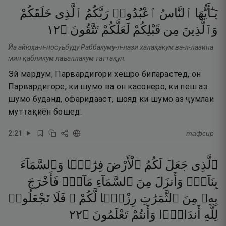
يَـٰٓأَيُّهَا
ٱلنَّاسُ
ٱعْبُدُوا۟
رَبَّكُمُ
ٱلَّذِى
خَلَقَكُمْ
٢١
۝
تَتَّقُونَ
لَعَلَّكُمْ
قَبْلِكُمْ
مِن
وَٱلَّذِينَ
Йа айюҳа-н-носуъбуду Раббакуму-л-лази халақакум ва-л-лазина
мин қабликум лаъаллакум таттақун.
Эй мардум, Парвардигори хешро бипарастед, он
Парвардигоре, ки шумо ва он касонеро, ки пеш аз
шумо буданд, офаридааст, шояд ки шумо аз ҷумлаи
муттақиён бошед.
2
:
21
тафсир
ٱلَّذِى
جَعَلَ
لَكُمُ
ٱلْأَرْضَ
فِرَٰشًۭا
وَٱلسَّمَآءَ
بِنَآءًۭ
وَأَنزَلَ
مِنَ
ٱلسَّمَآءِ
مَآءًۭ
فَأَخْرَجَ
بِهِۦ
مِنَ
ٱلثَّمَرَٰتِ
رِزْقًۭا
لَّكُمْ ۖ
فَلَا
تَجْعَلُوا۟
٢٢
۝
تَعْلَمُونَ
وَأَنتُمْ
أَندَادًۭا
لِلَّهِ