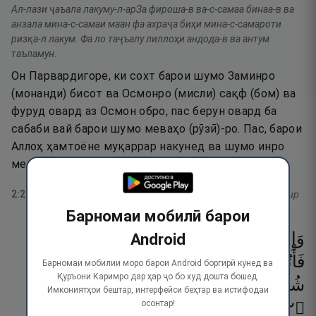
Ал-лази ҷаъала лакуму-л-арЗа фироша-в ва-с-самаа бинаа-в ва
анзала мина-с-самаи маан фа ахраҷа биҳи мина-с-самароти
ризқа-л лакум. Фа ло таҷъалу лиллоҳи андода-в ва антум
таъламун.
Он Парвардигоре, ки сохт барои шумо Заминро
(монанди) бисот ва Осмонро (мисли) сақф (бом) ва
фуруд овард аз Осмон обро, пас берун овард ба
сабаби вай барои шумо меваҳо (рӯзӣ)-ро. Пас, барои
Аллоҳ ҳамтоёне муқаррар накунед ва шумо инро
медонед.
2
:
22
тафсир
Барномаи мобилӣ барои
وَإِن
كُنتُمْ
فِى
رَيْبٍۢ
مِّمَّا
نَزَّلْنَا
عَلَىٰ
عَبْدِنَا
Android
فَأْتُوا۟
بِسُورَةٍۢ
مِّن
مِّثْلِهِۦ
وَٱدْعُوا۟
Барномаи мобилии моро барои Android боргирӣ кунед ва
Қуръони Каримро дар ҳар ҷо бо худ дошта бошед.
شُهَدَآءَكُم
مِّن
دُونِ
ٱللَّهِ
إِن
كُنتُمْ
صَـٰدِقِينَ
Имкониятҳои бештар, интерфейси беҳтар ва истифодаи
осонтар!
٢٣
۝