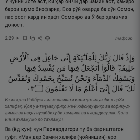
Ӯ чунин Зоте аст, ки ҳар он чӣ дар Замин аст, ҳамаро
барои шумо биофарид. Боз рӯй оварда ба сӯи Осмон,
пас рост кард ин ҳафт Осмонро ва Ӯ бар ҳама чиз
доност.
2
:
29
тафсир
وَإِذْ
قَالَ
رَبُّكَ
لِلْمَلَـٰٓئِكَةِ
إِنِّى
جَاعِلٌۭ
فِى
ٱلْأَرْضِ
خَلِيفَةًۭ ۖ
قَالُوٓا۟
أَتَجْعَلُ
فِيهَا
مَن
يُفْسِدُ
فِيهَا
وَيَسْفِكُ
ٱلدِّمَآءَ
وَنَحْنُ
نُسَبِّحُ
بِحَمْدِكَ
وَنُقَدِّسُ
٣٠
۝
تَعْلَمُونَ
لَا
مَا
أَعْلَمُ
إِنِّىٓ
قَالَ
لَكَ ۖ
Ва из қола Раббука лил малаикати инни ҷоъилун фи-л-арЗи
халифаҳ. Қол у а-таҷъалу фиҳо ма-й юфсиду фиҳо ва ясфику-д-
димаа ва наҳну нусаббиҳу би ҳамдика ва нуқаддису лак. Қола
инни аъламу мо ло таъламун.
Ва (ёд кун): чун Парвардигори ту ба фариштагон
гуфт: «Ман дар Замин халифа (ҷойнишин)-еро