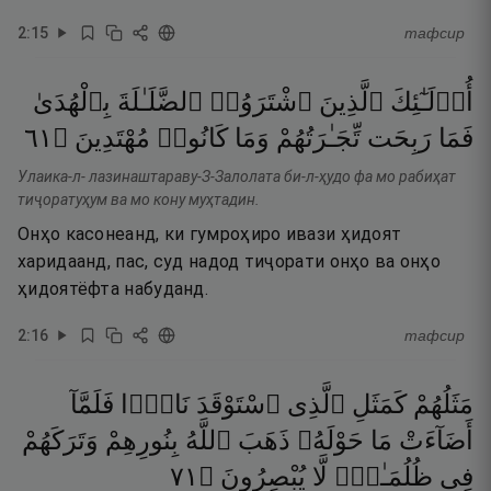
2
:
15
тафсир
أُو۟لَـٰٓئِكَ
ٱلَّذِينَ
ٱشْتَرَوُا۟
ٱلضَّلَـٰلَةَ
بِٱلْهُدَىٰ
١٦
۝
مُهْتَدِينَ
كَانُوا۟
وَمَا
تِّجَـٰرَتُهُمْ
رَبِحَت
فَمَا
Улаика-л- лазинаштараву-З-Залолата би-л-ҳудо фа мо рабиҳат
тиҷоратуҳум ва мо кону муҳтадин.
Онҳо касонеанд, ки гумроҳиро ивази ҳидоят
харидаанд, пас, суд надод тиҷорати онҳо ва онҳо
ҳидоятёфта набуданд.
2
:
16
тафсир
مَثَلُهُمْ
كَمَثَلِ
ٱلَّذِى
ٱسْتَوْقَدَ
نَارًۭا
فَلَمَّآ
أَضَآءَتْ
مَا
حَوْلَهُۥ
ذَهَبَ
ٱللَّهُ
بِنُورِهِمْ
وَتَرَكَهُمْ
١٧
۝
يُبْصِرُونَ
لَّا
ظُلُمَـٰتٍۢ
فِى