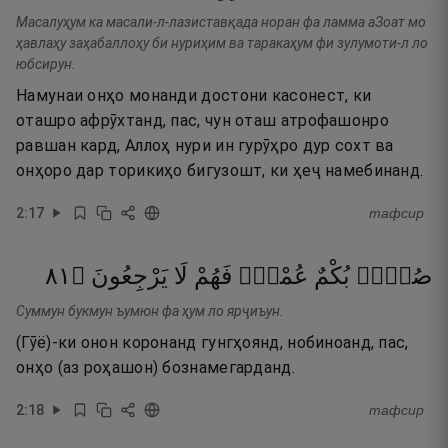
Масалуҳум ка масали-л-лазиставқада норан фа ламма аЗоат мо
ҳавлаҳу заҳабаллоҳу би нуриҳим ва таракаҳум фи зулумоти-л ло
юбсирун.
Намунаи онҳо монанди достони касонест, ки
оташро афрӯхтанд, пас, чун оташ атрофашонро
равшан кард, Аллоҳ нури ин гурӯҳро дур сохт ва
онҳоро дар торикиҳо бигузошт, ки ҳеҷ намебинанд.
2
:
17
тафсир
١٨
۝
يَرْجِعُونَ
لَا
فَهُمْ
عُمْىٌۭ
بُكْمٌ
صُمٌّۢ
Суммун букмун ъумюн фа ҳум ло ярҷиъун.
(Гӯё)-ки онон коронанд гунгҳоянд, нобиноанд, пас,
онҳо (аз роҳашон) бознамегарданд.
2
:
18
тафсир