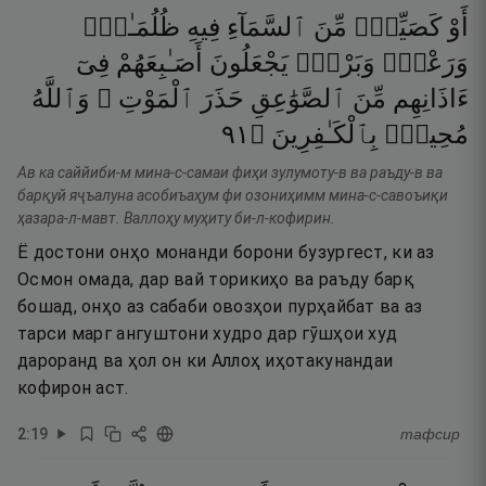
أَوْ
كَصَيِّبٍۢ
مِّنَ
ٱلسَّمَآءِ
فِيهِ
ظُلُمَـٰتٌۭ
وَرَعْدٌۭ
وَبَرْقٌۭ
يَجْعَلُونَ
أَصَـٰبِعَهُمْ
فِىٓ
ءَاذَانِهِم
مِّنَ
ٱلصَّوَٰعِقِ
حَذَرَ
ٱلْمَوْتِ ۚ
وَٱللَّهُ
١٩
۝
بِٱلْكَـٰفِرِينَ
مُحِيطٌۢ
Ав ка саййиби-м мина-с-самаи фиҳи зулумоту-в ва раъду-в ва
барқуй яҷъалуна асобиъаҳум фи озониҳимм мина-с-савоъиқи
ҳазара-л-мавт. Валлоҳу муҳиту би-л-кофирин.
Ё достони онҳо монанди борони бузургест, ки аз
Осмон омада, дар вай торикиҳо ва раъду барқ
бошад, онҳо аз сабаби овозҳои пурҳайбат ва аз
тарси марг ангуштони худро дар гӯшҳои худ
дароранд ва ҳол он ки Аллоҳ иҳотакунандаи
кофирон аст.
2
:
19
тафсир