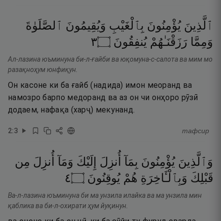
ٱلَّذِينَ
يُؤْمِنُونَ
بِٱلْغَيْبِ
وَيُقِيمُونَ
ٱلصَّلَوٰةَ
٣
۝
يُنفِقُونَ
رَزَقْنَـٰهُمْ
وَمِمَّا
Ал-лазина юъминуна би-л-ғайби ва юқомуна-с-салота ва мим мо
разақноҳум юнфиқун.
Он касоне ки ба ғайб (надида) имон меоранд ва
намозро барпо медоранд ва аз он чи онҳоро рӯзӣ
додаем, нафақа (харҷ) мекунанд.
2
:
3
тафсир
وَٱلَّذِينَ
يُؤْمِنُونَ
بِمَآ
أُنزِلَ
إِلَيْكَ
وَمَآ
أُنزِلَ
مِن
٤
۝
يُوقِنُونَ
هُمْ
وَبِٱلْـَٔاخِرَةِ
قَبْلِكَ
Ва-л-лазина юъминуна би ма унзила илайка ва ма унзила мин
қаблика ва би-л-охирати ҳум йуқинун.