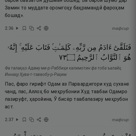
барои баъзатон душман бошед. Ва барои шумо дар
Замин то муддате оромгоҳу баҳрамандӣ фароҳам
бошад».
2
:
36
тафсир
فَتَلَقَّىٰٓ
ءَادَمُ
مِن
رَّبِّهِۦ
كَلِمَـٰتٍۢ
فَتَابَ
عَلَيْهِ ۚ
إِنَّهُۥ
٣٧
۝
ٱلرَّحِيمُ
ٱلتَّوَّابُ
هُوَ
Фа талаққо Адаму ми-р-Раббиҳи калимотин фа тоба ъалайҳ.
Иннаҳу Ҳува-т-таввобу-р-Раҳим.
Пас, фаро гирифт Одам аз Парвардигори худ сухане
чанд, пас, Аллоҳ бо меҳрубонии Худ тавбаи Одамро
пазируфт, ҳаройина, Ӯ бисёр тавбапазиру меҳрубон
аст.
2
:
37
тафсир