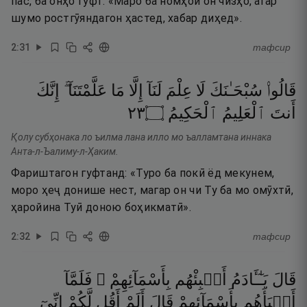
пас, ба онҳо гуфт: «Маро ба номҳои он чизҳо, агар
шумо ростгӯяндагон ҳастед, хабар диҳед».
2
:
31
тафсир
قَالُوا۟
سُبْحَـٰنَكَ
لَا
عِلْمَ
لَنَآ
إِلَّا
مَا
عَلَّمْتَنَآ ۖ
إِنَّكَ
٣٢
۝
ٱلْحَكِيمُ
ٱلْعَلِيمُ
أَنتَ
Қолу субҳонака ло ъилма лана илло мо ъалламтана иннака
Анта-л-Ъалиму-л-Ҳаким.
Фариштагон гуфтанд: «Туро ба покӣ ёд мекунем,
моро ҳеҷ донише нест, магар он чи Ту ба мо омӯхтӣ,
ҳаройина Туӣ доною боҳикматӣ».
2
:
32
тафсир
قَالَ
يَـٰٓـَٔادَمُ
أَنۢبِئْهُم
بِأَسْمَآئِهِمْ ۖ
فَلَمَّآ
أَنۢبَأَهُم
بِأَسْمَآئِهِمْ
قَالَ
أَلَمْ
أَقُل
لَّكُمْ
إِنِّىٓ