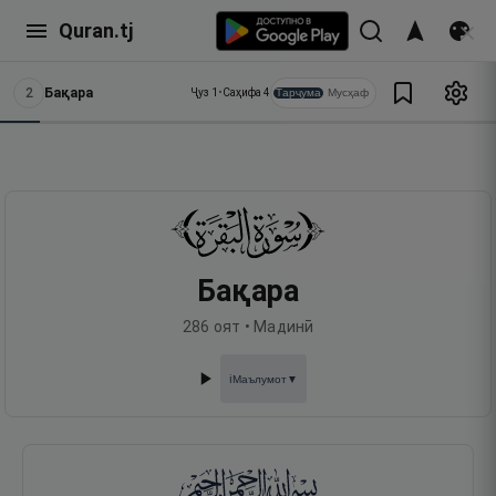
Quran.tj
2
Бақара
Тарҷума
Мусҳаф
Ҷуз
1
•
Саҳифа
4
Бақара
286
оят •
Мадинӣ
Маълумот
▼
ℹ️