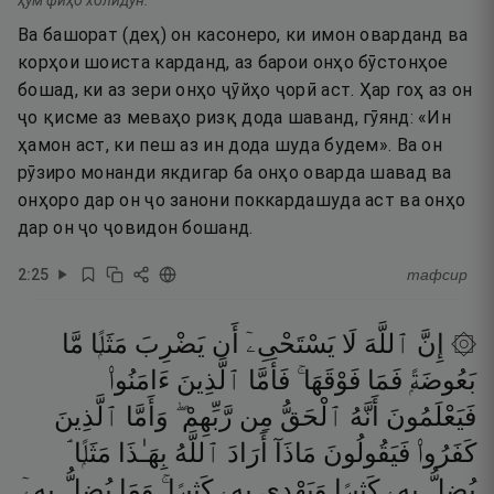
ҳум фиҳо холидун.
Ва башорат (деҳ) он касонеро, ки имон оварданд ва
корҳои шоиста карданд, аз барои онҳо бӯстонҳое
бошад, ки аз зери онҳо ҷӯйҳо ҷорӣ аст. Ҳар гоҳ аз он
ҷо қисме аз меваҳо ризқ дода шаванд, гӯянд: «Ин
ҳамон аст, ки пеш аз ин дода шуда будем». Ва он
рӯзиро монанди якдигар ба онҳо оварда шавад ва
онҳоро дар он ҷо занони поккардашуда аст ва онҳо
дар он ҷо ҷовидон бошанд.
2
:
25
тафсир
۞ إِنَّ
ٱللَّهَ
لَا
يَسْتَحْىِۦٓ
أَن
يَضْرِبَ
مَثَلًۭا
مَّا
بَعُوضَةًۭ
فَمَا
فَوْقَهَا ۚ
فَأَمَّا
ٱلَّذِينَ
ءَامَنُوا۟
فَيَعْلَمُونَ
أَنَّهُ
ٱلْحَقُّ
مِن
رَّبِّهِمْ ۖ
وَأَمَّا
ٱلَّذِينَ
كَفَرُوا۟
فَيَقُولُونَ
مَاذَآ
أَرَادَ
ٱللَّهُ
بِهَـٰذَا
مَثَلًۭا ۘ
يُضِلُّ
بِهِۦ
كَثِيرًۭا
وَيَهْدِى
بِهِۦ
كَثِيرًۭا ۚ
وَمَا
يُضِلُّ
بِهِۦٓ