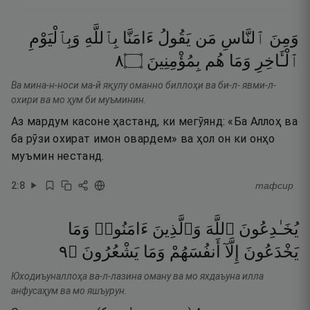
وَمِنَ
ٱلنَّاسِ
مَن
يَقُولُ
ءَامَنَّا
بِٱللَّهِ
وَبِٱلْيَوْمِ
٨
۝
بِمُؤْمِنِينَ
هُم
وَمَا
ٱلْـَٔاخِرِ
Ва мина-н-носи ма-й яқулу оманно биллоҳи ва би-л- явми-л-
охири ва мо ҳум би муъминин.
Аз мардум касоне ҳастанд, ки мегӯянд: «Ба Аллоҳ ва
ба рӯзи охират имон овардем» ва ҳол он ки онҳо
муъмин нестанд.
2
:
8
тафсир
يُخَـٰدِعُونَ
ٱللَّهَ
وَٱلَّذِينَ
ءَامَنُوا۟
وَمَا
٩
۝
يَشْعُرُونَ
وَمَا
أَنفُسَهُمْ
إِلَّآ
يَخْدَعُونَ
Юходиъуналлоҳа ва-л-лазина оману ва мо яхдаъуна илла
анфусаҳум ва мо яшъурун.