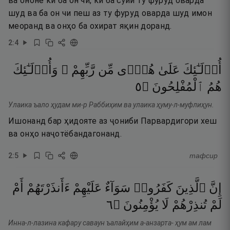
ва ононе ки ба он чӣ, ки ба сӯйи ту фуруд оварда
шуд ва ба он чи пеш аз ту фуруд оварда шуд имон
меоранд ва онҳо ба охират яқин доранд.
2
:
4
أُو۟لَـٰٓئِكَ
عَلَىٰ
هُدًۭى
مِّن
رَّبِّهِمْ ۖ
وَأُو۟لَـٰٓئِكَ
٥
۝
ٱلْمُفْلِحُونَ
هُمُ
Улаика ъало ҳудам ми-р Раббиҳим ва улаика ҳуму-л-муфлиҳун.
Ишонанд бар ҳидояте аз ҷониби Парвардигори хеш
ва онҳо наҷотёбандагонанд.
2
:
5
тафсир
إِنَّ
ٱلَّذِينَ
كَفَرُوا۟
سَوَآءٌ
عَلَيْهِمْ
ءَأَنذَرْتَهُمْ
أَمْ
٦
۝
يُؤْمِنُونَ
لَا
تُنذِرْهُمْ
لَمْ
Инна-л-лазина кафару саваун ъалайҳим а-анзарта- ҳум ам лам