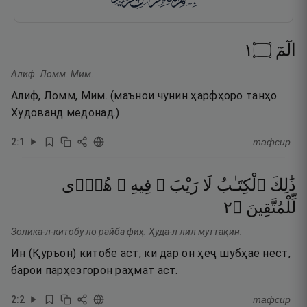
١
۝
الٓمٓ
Алиф. Ломм. Мим.
Алиф, Ломм, Мим. (маънои чунин ҳарфҳоро танҳо
Худованд медонад.)
2
:
1
тафсир
ذَٰلِكَ
ٱلْكِتَـٰبُ
لَا
رَيْبَ ۛ
فِيهِ ۛ
هُدًۭى
٢
۝
لِّلْمُتَّقِينَ
Золика-л-китобу ло райба фиҳ. Ҳуда-л лил муттақин.
Ин (Қуръон) китобе аст, ки дар он ҳеҷ шубҳае нест,
барои парҳезгорон раҳмат аст.
2
:
2
тафсир