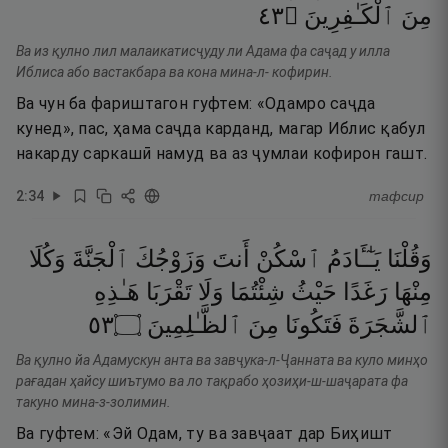
٣٤
۝
ٱلْكَـٰفِرِينَ
مِنَ
Ва из қулно лил малаикатисҷуду ли Адама фа саҷад у илла
Иблиса або вастакбара ва кона мина-л- кофирин.
Ва чун ба фариштагон гуфтем: «Одамро саҷда
кунед», пас, ҳама саҷда карданд, магар Иблис қабул
накарду саркашӣ намуд ва аз ҷумлаи кофирон гашт.
2
:
34
тафсир
وَقُلْنَا
يَـٰٓـَٔادَمُ
ٱسْكُنْ
أَنتَ
وَزَوْجُكَ
ٱلْجَنَّةَ
وَكُلَا
مِنْهَا
رَغَدًا
حَيْثُ
شِئْتُمَا
وَلَا
تَقْرَبَا
هَـٰذِهِ
٣٥
۝
ٱلظَّـٰلِمِينَ
مِنَ
فَتَكُونَا
ٱلشَّجَرَةَ
Ва қулно йа Адамускун анта ва завҷука-л-Ҷанната ва куло минҳо
рағадан ҳайсу шиътумо ва ло тақрабо ҳозиҳи-ш-шаҷарата фа
такуно мина-з-золимин.
Ва гуфтем: «Эй Одам, ту ва завҷаат дар Биҳишт