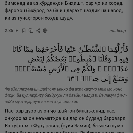
бимонед ва аз хӯрданҳои Биҳишт, ҳар ҷо ки хоҳед,
фаровон бихӯред ва ба ин дарахт наздик нашавед,
ки аз гунаҳгорон хоҳед шуд».
2
:
35
тафсир
فَأَزَلَّهُمَا
ٱلشَّيْطَـٰنُ
عَنْهَا
فَأَخْرَجَهُمَا
مِمَّا
كَانَا
فِيهِ ۖ
وَقُلْنَا
ٱهْبِطُوا۟
بَعْضُكُمْ
لِبَعْضٍ
عَدُوٌّۭ ۖ
وَلَكُمْ
فِى
ٱلْأَرْضِ
مُسْتَقَرٌّۭ
٣٦
۝
حِينٍۢ
إِلَىٰ
وَمَتَـٰعٌ
Фа аЗаллаҳума-ш- шайтону ъанҳо фа ахраҷаҳумо мим мо коно
фиҳи. Ва қулнаҳбиту баъЗукум ли баъЗин ъадувв. Ва лакум фи-л-
арЗи мустақарру-в ва матоъун ило ҳин.
Пас, ҳар дуро аз он ҷо шайтон билағжонид, пас,
онҳоро аз он неъматҳое ки дар он буданд баровард.
Ва гуфтем: «Фурӯ равед (сӯйи Замин), баъзеи шумо