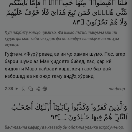
قُلْنَا
ٱهْبِطُوا۟
مِنْهَا
جَمِيعًۭا ۖ
فَإِمَّا
يَأْتِيَنَّكُم
مِّنِّى
هُدًۭى
فَمَن
تَبِعَ
هُدَاىَ
فَلَا
خَوْفٌ
عَلَيْهِمْ
٣٨
۝
يَحْزَنُونَ
هُمْ
وَلَا
Қул наҳбиту минҳо ҷамиъо. Фа иммо яътияннакум-м минни
ҳудан фа ман табиъа ҳудоя фа ло хавфун ъалайҳим ва ло ҳум
яҳзанун.
Гуфтем: «Фурӯ равед аз ин ҷо ҳамаи шумо. Пас, агар
барои шумо аз Ман ҳидояте биёяд, пас, ҳар кӣ
ҳидояти Маро пайравӣ кард, ҳеҷ тарс бар вай
набошад ва на онҳо ғаму андӯҳ хӯранд.
2
:
38
тафсир
وَٱلَّذِينَ
كَفَرُوا۟
وَكَذَّبُوا۟
بِـَٔايَـٰتِنَآ
أُو۟لَـٰٓئِكَ
أَصْحَـٰبُ
٣٩
۝
خَـٰلِدُونَ
فِيهَا
هُمْ
ٱلنَّارِ ۖ
Ва-л-лазина кафару ва каззабу би ойотина улаика асҳобу-н-нор.