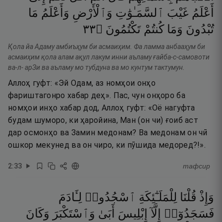
أَعْلَمُ
غَيْبَ
ٱلسَّمَـٰوَٰتِ
وَٱلْأَرْضِ
وَأَعْلَمُ
مَا
٣٣
۝
تَكْتُمُونَ
كُنتُمْ
وَمَا
تُبْدُونَ
Қола йа Адаму амбиъҳум би асмаиҳим. Фа ламма анбааҳум би
асмаиҳим қола алам ақул лакум инни аъламу ғайба-с-самовоти
ва-л- арЗи ва аъламу мо тубдуна ва мо кунтум тактумун.
Аллоҳ гуфт: «Эй Одам, аз номҳои онҳо
фариштагонро хабар деҳ». Пас, чун онҳоро ба
номҳои инҳо хабар дод, Аллоҳ гуфт: «Оё нагуфта
будам шуморо, ки ҳаройина, Ман (он чи) ғоиб аст
дар осмонҳо ва Замин медонам? Ва медонам он чӣ
ошкор мекунед ва он чиро, ки пӯшида медоред?!».
2
:
33
тафсир
وَإِذْ
قُلْنَا
لِلْمَلَـٰٓئِكَةِ
ٱسْجُدُوا۟
لِـَٔادَمَ
فَسَجَدُوٓا۟
إِلَّآ
إِبْلِيسَ
أَبَىٰ
وَٱسْتَكْبَرَ
وَكَانَ